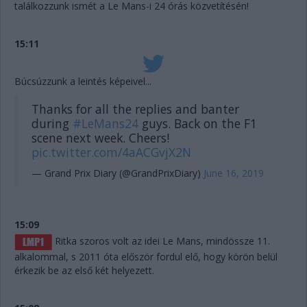
találkozzunk ismét a Le Mans-i 24 órás közvetítésén!
15:11
Búcsúzzunk a leintés képeivel...
Thanks for all the replies and banter
during
#LeMans24
guys. Back on the F1
scene next week. Cheers!
pic.twitter.com/4aACGvjX2N
— Grand Prix Diary (@GrandPrixDiary)
June 16, 2019
15:09
Ritka szoros volt az idei Le Mans, mindössze 11.
alkalommal, s 2011 óta először fordul elő, hogy körön belül
érkezik be az első két helyezett.