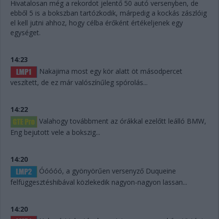
Hivatalosan még a rekordot jelentő 50 autó versenyben, de
ebből 5 is a bokszban tartózkodik, márpedig a kockás zászlóig
el kell jutni ahhoz, hogy célba érőként értékeljenek egy
egységet.
14:23
Nakajima most egy kör alatt öt másodpercet
veszített, de ez már valószínűleg spórolás...
14:22
Valahogy továbbment az órákkal ezelőtt leálló BMW,
Eng bejutott vele a bokszig...
14:20
Óóóóó, a gyönyörűen versenyző Duqueine
felfüggesztéshibával közlekedik nagyon-nagyon lassan...
14:20