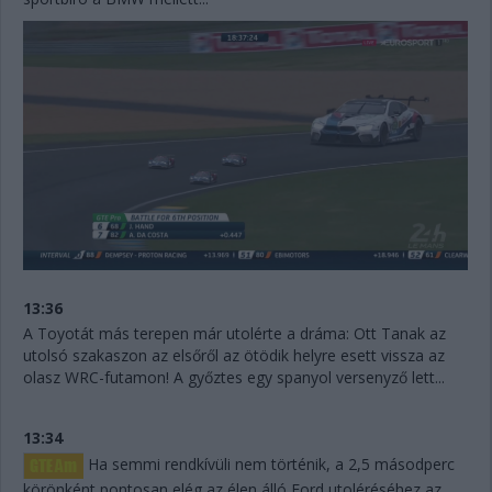
13:36
A Toyotát más terepen már utolérte a dráma: Ott Tanak az
utolsó szakaszon az elsőről az ötödik helyre esett vissza az
olasz WRC-futamon! A győztes egy spanyol versenyző lett...
13:34
Ha semmi rendkívüli nem történik, a 2,5 másodperc
körönként pontosan elég az élen álló Ford utoléréséhez az