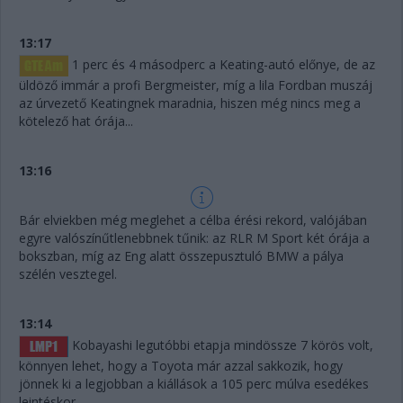
13:17
1 perc és 4 másodperc a Keating-autó előnye, de az
üldöző immár a profi Bergmeister, míg a lila Fordban muszáj
az úrvezető Keatingnek maradnia, hiszen még nincs meg a
kötelező hat órája...
13:16
Bár elviekben még meglehet a célba érési rekord, valójában
egyre valószínűtlenebbnek tűnik: az RLR M Sport két órája a
bokszban, míg az Eng alatt összepusztuló BMW a pálya
szélén vesztegel.
13:14
Kobayashi legutóbbi etapja mindössze 7 körös volt,
könnyen lehet, hogy a Toyota már azzal sakkozik, hogy
jönnek ki a legjobban a kiállások a 105 perc múlva esedékes
leintéskor.