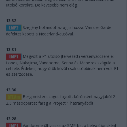
utolsó körökre. De kevesebb nem elég.
13:32
Szegény hollandot az ág is húzza: Van der Garde
defektet kapott a Nederland-autóval.
13:31
Megvolt a P1 utolsó (tervezett) versenyzőcseréje:
Lopez, Nakajima, Vandoorne, Senna és Menezes száguld a
cél felé. Érdekes, hogy ötük közül csak utóbbinak nem volt F1-
es szerződése.
13:30
Bergmeister szagot fogott, körönként nagyjából 2-
2,5 másodpercet farag a Project 1 hátrányából!
13:28
Vandoorne ült vissza az SMP-be, a belga újoncként