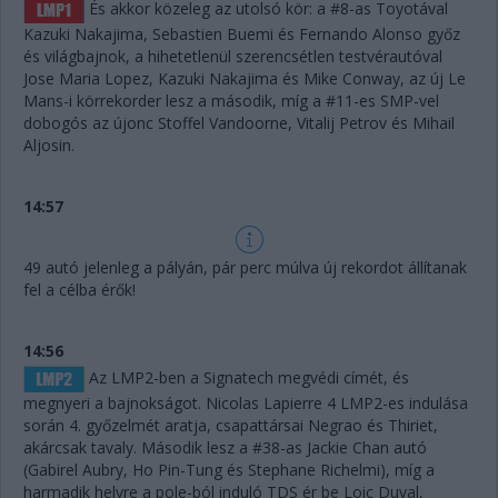
És akkor közeleg az utolsó kör: a #8-as Toyotával
Kazuki Nakajima, Sebastien Buemi és Fernando Alonso győz
és világbajnok, a hihetetlenül szerencsétlen testvérautóval
Jose Maria Lopez, Kazuki Nakajima és Mike Conway, az új Le
Mans-i körrekorder lesz a második, míg a #11-es SMP-vel
dobogós az újonc Stoffel Vandoorne, Vitalij Petrov és Mihail
Aljosin.
14:57
49 autó jelenleg a pályán, pár perc múlva új rekordot állítanak
fel a célba érők!
14:56
Az LMP2-ben a Signatech megvédi címét, és
megnyeri a bajnokságot. Nicolas Lapierre 4 LMP2-es indulása
során 4. győzelmét aratja, csapattársai Negrao és Thiriet,
akárcsak tavaly. Második lesz a #38-as Jackie Chan autó
(Gabirel Aubry, Ho Pin-Tung és Stephane Richelmi), míg a
harmadik helyre a pole-ból induló TDS ér be Loic Duval,