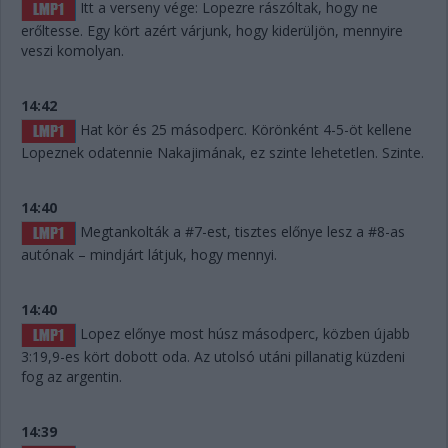
Itt a verseny vége: Lopezre rászóltak, hogy ne
erőltesse. Egy kört azért várjunk, hogy kiderüljön, mennyire
veszi komolyan.
14:42
Hat kör és 25 másodperc. Körönként 4-5-öt kellene
Lopeznek odatennie Nakajimának, ez szinte lehetetlen. Szinte.
14:40
Megtankolták a #7-est, tisztes előnye lesz a #8-as
autónak – mindjárt látjuk, hogy mennyi.
14:40
Lopez előnye most húsz másodperc, közben újabb
3:19,9-es kört dobott oda. Az utolsó utáni pillanatig küzdeni
fog az argentin.
14:39