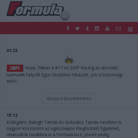
F1
PARC FERMÉ
FORMULA
MOTOR
01:23
NEMZETKÖZI
HAZAI
RETRO
EGYÉB
Hopp, falban a #17-es SMP Racing az abszolút
PODCAST
SHOP
harmadik helyről! Egor Orudzhev hibázott, jön a biztonsági
LIVE
TIPPJÁTÉK
autó!
DIGITÁLIS MAGAZIN
PONTÁLLÁSOK
VERSENYNAPTÁRAK
Vissza a közvetítéshez
15:12
Kollégáim, Balogh Tamás és Gobodics Tamás nevében is
nagyon köszönöm az egésznapos megtisztelő figyelmet,
olvassátok továbbra is a Formula.hu-t, jövőre pedig