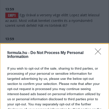
13:59
Egy órával a verseny vége előtt Lopez alatt lelassul
az autó. Most voltak kereket cserélni és a nyomásmérő
szerint ismét defekt! Hát mi történik itt?
13:59
Lelassult a #7-es Toyota! Hát ilyet!!!
formula.hu -
Do Not Process My Personal
Information
13:56
If you wish to opt-out of the sale, sharing to third parties, or
processing of your personal or sensitive information for
targeted advertising by us, please use the below opt-out
Defekt a #7-es Toyotánál, ha jól hallottuk az
section to confirm your selection. Please note that after your
üzenetet. De már túl is vannak a kiálláson, belefért.
opt-out request is processed you may continue seeing
interest-based ads based on personal information utilized by
13:55
us or personal information disclosed to third parties prior to
your opt-out. You may separately opt-out of the further
Hát nagyjából semennyi! Úgy hat másodperc. Két