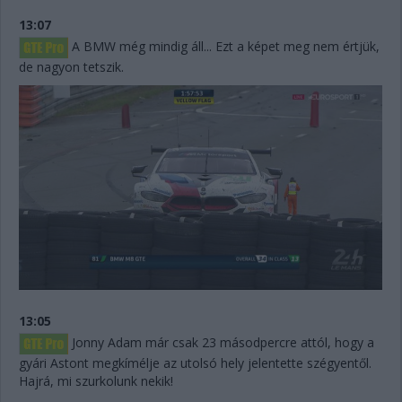
13:07
A BMW még mindig áll... Ezt a képet meg nem értjük,
de nagyon tetszik.
13:05
Jonny Adam már csak 23 másodpercre attól, hogy a
gyári Astont megkímélje az utolsó hely jelentette szégyentől.
Hajrá, mi szurkolunk nekik!