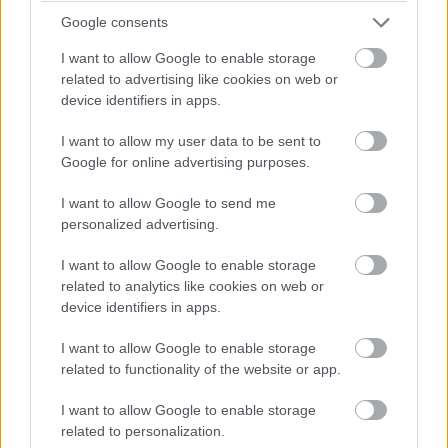
büntetést kap, mert kipörgette a kerekét a bokszban! A
Google consents
csapatvezető bakija a Le Mans-i kategóriagyőzelembe
kerülhet!
I want to allow Google to enable storage
related to advertising like cookies on web or
device identifiers in apps.
13:49
Negyven másodperc! Óriási tempóban közelít
I want to allow my user data to be sent to
Bergmeister, de a Keating következő, egyben utolsó kiállása
Google for online advertising purposes.
után valószínűleg beül majd a kétszeres Porsche Szuperkupa-,
illetve egyszeres Le Mans-i kategóriagyőztes Jeroen
I want to allow Google to send me
Bleekemolen.
personalized advertising.
13:47
I want to allow Google to enable storage
related to analytics like cookies on web or
Az éllovas Signatechbe visszaült Pierre Thiriet. Azóta
device identifiers in apps.
már el is telt a hiányzó hét másodperce... A francia úrvezető
(azok közül viszont az egyik legjobb) a Le Mans-győzelem és
I want to allow Google to enable storage
a vb-cím felé viszi a #36-os autót, de egy hibával mindkettőt
related to functionality of the website or app.
elbukhatják.
I want to allow Google to enable storage
13:46
related to personalization.