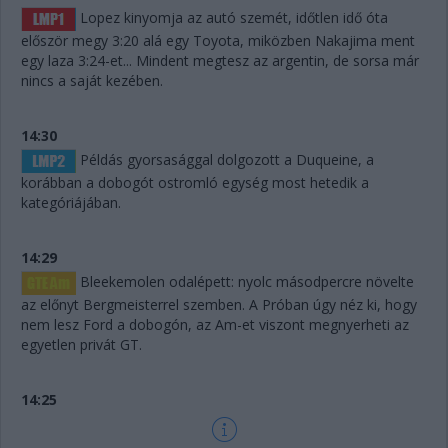
Lopez kinyomja az autó szemét, időtlen idő óta
először megy 3:20 alá egy Toyota, miközben Nakajima ment
egy laza 3:24-et... Mindent megtesz az argentin, de sorsa már
nincs a saját kezében.
14:30
Példás gyorsasággal dolgozott a Duqueine, a
korábban a dobogót ostromló egység most hetedik a
kategóriájában.
14:29
Bleekemolen odalépett: nyolc másodpercre növelte
az előnyt Bergmeisterrel szemben. A Próban úgy néz ki, hogy
nem lesz Ford a dobogón, az Am-et viszont megnyerheti az
egyetlen privát GT.
14:25