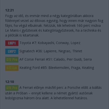
12:21
Fogy az idő, és immár mind a négy kategóriában akkora
fölénnyel vezet az éllovas egység, hogy innen már nagyon fog
fájni, ha végül elbuknak. Nézzük, kik lehetnek 160 perc múlva
Le Mans-i győztesek és kategóriagyőztesek, ha a technika és
a pilóták is kitartanak.
Toyota #7: Kobayashi, Conway, Lopez
Signatech #36: Lapierre, Negrao, Thiriet
AF Corse Ferrari #51: Calado, Pier Guidi, Serra
Keating Ford #85: Bleekemolen, Fraga, Keating
12:10
A Ferrari előnye másfél perc a Porsche előtt a kiállás
után a Próban – ennyit kellene a német gyártó autóinak
ledolgoznia három óra alatt. A lehetetlennel határos.