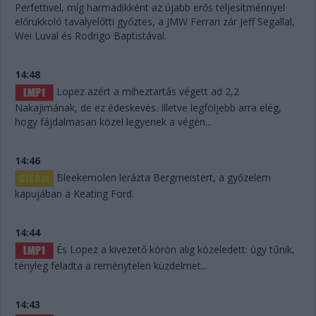
Perfettivel, míg harmadikként az újabb erős teljesítménnyel
előrukkoló tavalyelőtti győztes, a JMW Ferrari zár Jeff Segallal,
Wei Luval és Rodrigo Baptistával.
14:48
Lopez azért a miheztartás végett ad 2,2
Nakajimának, de ez édeskevés. Illetve legföljebb arra elég,
hogy fájdalmasan közel legyenek a végén...
14:46
Bleekemolen lerázta Bergmeistert, a győzelem
kapujában a Keating Ford.
14:44
És Lopez a kivezető körön alig közeledett: úgy tűnik,
tényleg feladta a reménytelen küzdelmet...
14:43