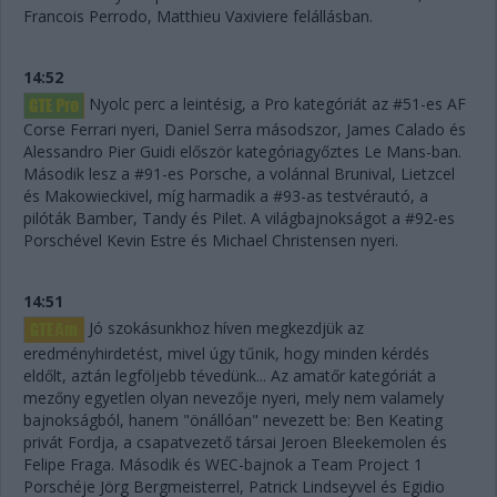
Francois Perrodo, Matthieu Vaxiviere felállásban.
14:52
Nyolc perc a leintésig, a Pro kategóriát az #51-es AF
Corse Ferrari nyeri, Daniel Serra másodszor, James Calado és
Alessandro Pier Guidi először kategóriagyőztes Le Mans-ban.
Második lesz a #91-es Porsche, a volánnal Brunival, Lietzcel
és Makowieckivel, míg harmadik a #93-as testvérautó, a
pilóták Bamber, Tandy és Pilet. A világbajnokságot a #92-es
Porschével Kevin Estre és Michael Christensen nyeri.
14:51
Jó szokásunkhoz híven megkezdjük az
eredményhirdetést, mivel úgy tűnik, hogy minden kérdés
eldőlt, aztán legföljebb tévedünk... Az amatőr kategóriát a
mezőny egyetlen olyan nevezője nyeri, mely nem valamely
bajnokságból, hanem "önállóan" nevezett be: Ben Keating
privát Fordja, a csapatvezető társai Jeroen Bleekemolen és
Felipe Fraga. Második és WEC-bajnok a Team Project 1
Porschéje Jörg Bergmeisterrel, Patrick Lindseyvel és Egidio