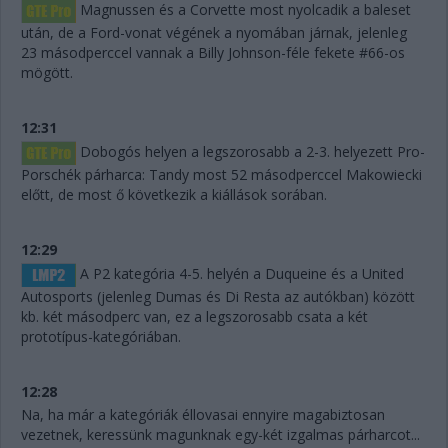
Magnussen és a Corvette most nyolcadik a baleset
után, de a Ford-vonat végének a nyomában járnak, jelenleg
23 másodperccel vannak a Billy Johnson-féle fekete #66-os
mögött.
12:31
Dobogós helyen a legszorosabb a 2-3. helyezett Pro-
Porschék párharca: Tandy most 52 másodperccel Makowiecki
előtt, de most ő következik a kiállások sorában.
12:29
A P2 kategória 4-5. helyén a Duqueine és a United
Autosports (jelenleg Dumas és Di Resta az autókban) között
kb. két másodperc van, ez a legszorosabb csata a két
prototípus-kategóriában.
12:28
Na, ha már a kategóriák éllovasai ennyire magabiztosan
vezetnek, keressünk magunknak egy-két izgalmas párharcot...