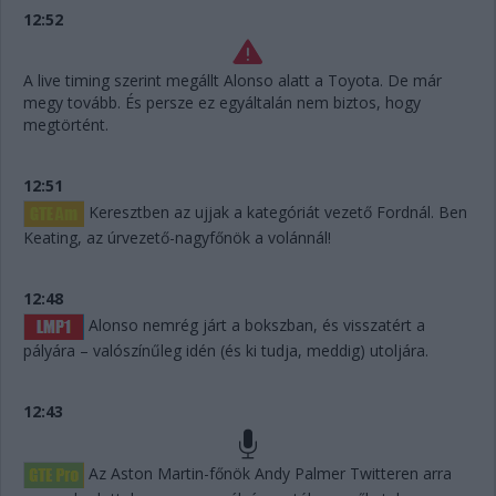
12:52
A live timing szerint megállt Alonso alatt a Toyota. De már
megy tovább. És persze ez egyáltalán nem biztos, hogy
megtörtént.
12:51
Keresztben az ujjak a kategóriát vezető Fordnál. Ben
Keating, az úrvezető-nagyfőnök a volánnál!
12:48
Alonso nemrég járt a bokszban, és visszatért a
pályára – valószínűleg idén (és ki tudja, meddig) utoljára.
12:43
Az Aston Martin-főnök Andy Palmer Twitteren arra