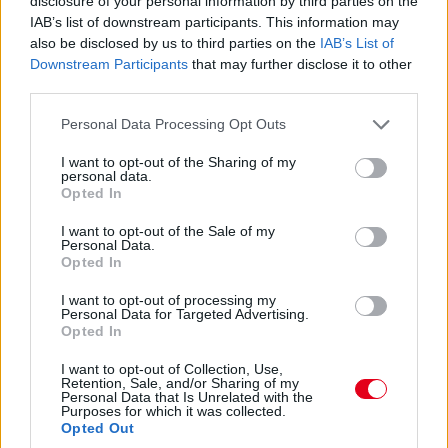
disclosure of your personal information by third parties on the
kört kell még megtennie Keatingnek a kerékcsere előtt,
IAB’s list of downstream participants. This information may
Bergmeister addig utol is érheti – és amúgy mintha megint
also be disclosed by us to third parties on the
IAB’s List of
nem lett volna teljesen tiszta az indulás...
Downstream Participants
that may further disclose it to other
third parties.
13:54
Please note that this website/app uses one or more Google
Keating bejött letölteni a büntetést, megállt és
Personal Data Processing Opt Outs
services and may gather and store information including but
elindult, nézzük, mennyi előnye marad...
not limited to your visit or usage behaviour. You may click to
I want to opt-out of the Sharing of my
personal data.
grant or deny consent to Google and its third-party tags to
Opted In
13:53
use your data for below specified purposes in below Google
consent section.
Éles csata a 7-8. helyen: az egy szem élő Corvette-tel
I want to opt-out of the Sale of my
Personal Data.
Garcia kergeti Plát a Fordban.
Opted In
I want to opt-out of processing my
13:53
Personal Data for Targeted Advertising.
Közben már csak 37,5 másodperc Bergmeister lemaradása...
Opted In
I want to opt-out of Collection, Use,
13:52
Retention, Sale, and/or Sharing of my
Personal Data that Is Unrelated with the
Purposes for which it was collected.
Opted Out
ÉS ITT AZ ÚJABB DRÁMA! Keating stop&go