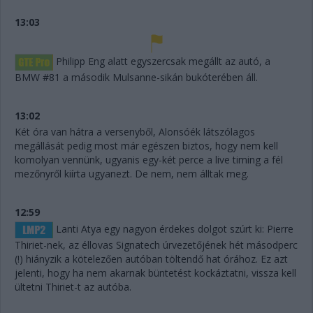
13:03
Philipp Eng alatt egyszercsak megállt az autó, a
BMW #81 a második Mulsanne-sikán bukóterében áll.
13:02
Két óra van hátra a versenyből, Alonsóék látszólagos
megállását pedig most már egészen biztos, hogy nem kell
komolyan vennünk, ugyanis egy-két perce a live timing a fél
mezőnyről kiírta ugyanezt. De nem, nem álltak meg.
12:59
Lanti Atya egy nagyon érdekes dolgot szúrt ki: Pierre
Thiriet-nek, az éllovas Signatech úrvezetőjének hét másodperc
(!) hiányzik a kötelezően autóban töltendő hat órához. Ez azt
jelenti, hogy ha nem akarnak büntetést kockáztatni, vissza kell
ültetni Thiriet-t az autóba.