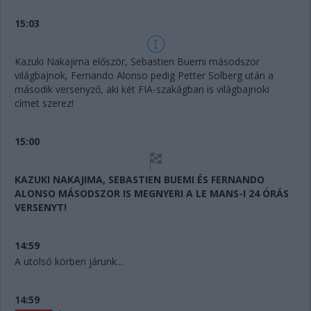
15:03
Kazuki Nakajima először, Sebastien Buemi másodszor
világbajnok, Fernando Alonso pedig Petter Solberg után a
második versenyző, aki két FIA-szakágban is világbajnoki
címet szerez!
15:00
KAZUKI NAKAJIMA, SEBASTIEN BUEMI ÉS FERNANDO
ALONSO MÁSODSZOR IS MEGNYERI A LE MANS-I 24 ÓRÁS
VERSENYT!
14:59
A utolsó körben járunk...
14:59