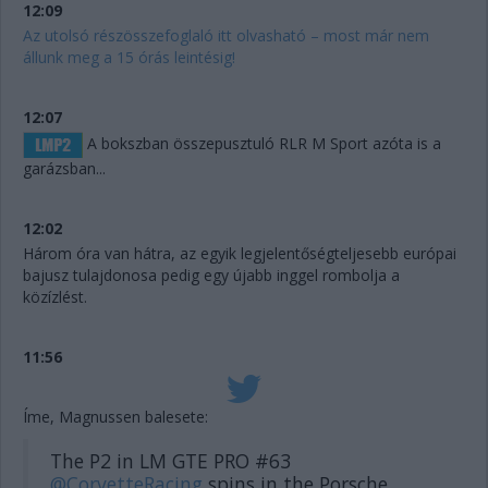
12:09
Az utolsó részösszefoglaló itt olvasható – most már nem
állunk meg a 15 órás leintésig!
12:07
A bokszban összepusztuló RLR M Sport azóta is a
garázsban...
12:02
Három óra van hátra, az egyik legjelentőségteljesebb európai
bajusz tulajdonosa pedig egy újabb inggel rombolja a
közízlést.
11:56
Íme, Magnussen balesete:
The P2 in LM GTE PRO #63
@CorvetteRacing
spins in the Porsche