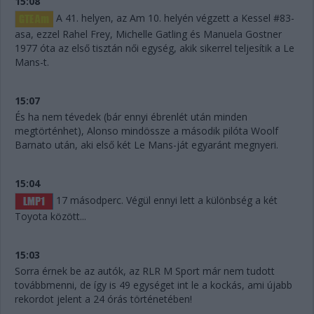
15:08
A 41. helyen, az Am 10. helyén végzett a Kessel #83-
asa, ezzel Rahel Frey, Michelle Gatling és Manuela Gostner
1977 óta az első tisztán női egység, akik sikerrel teljesítik a Le
Mans-t.
15:07
És ha nem tévedek (bár ennyi ébrenlét után minden
megtörténhet), Alonso mindössze a második pilóta Woolf
Barnato után, aki első két Le Mans-ját egyaránt megnyeri.
15:04
17 másodperc. Végül ennyi lett a különbség a két
Toyota között...
15:03
Sorra érnek be az autók, az RLR M Sport már nem tudott
továbbmenni, de így is 49 egységet int le a kockás, ami újabb
rekordot jelent a 24 órás történetében!