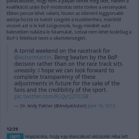
panaszkodott, hogy nem a pályán verték meg őket, hanem a
kvalifikáció utáni BoP-módosítás tette tönkre a versenyüket.
Ebben persze lehet valami, hiszen az időmérő leggyorsabb
autója hozzá se tudott szagolni a küzdelemhez, másfelől
viszont azt is le kell szögeznünk, hogy mindkét autó
balesetben nullázta le futamukat, szóval nem lehet kizárólag a
BoP-t felelőssé tenni a sikertelenségért.
A torrid weekend on the racetrack for
@astonmartin
. Being beaten by the BoP
decision rather than on the race track sits
uneasily. I hope we can look forward to
complete transparency of these
adjustments in future for the sake of the
fans and the credibility of the sport.
pic.twitter.com/FLQyQ2TCG8
— Dr. Andy Palmer (@AndyatAston)
June 16, 2019
12:39
Hoppácska, hogy egy klasszikust idézzünk! Hiba lett