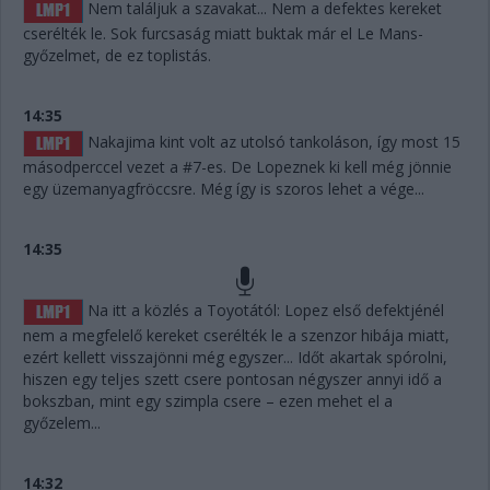
Nem találjuk a szavakat... Nem a defektes kereket
cserélték le. Sok furcsaság miatt buktak már el Le Mans-
győzelmet, de ez toplistás.
14:35
Nakajima kint volt az utolsó tankoláson, így most 15
másodperccel vezet a #7-es. De Lopeznek ki kell még jönnie
egy üzemanyagfröccsre. Még így is szoros lehet a vége...
14:35
Na itt a közlés a Toyotától: Lopez első defektjénél
nem a megfelelő kereket cserélték le a szenzor hibája miatt,
ezért kellett visszajönni még egyszer... Időt akartak spórolni,
hiszen egy teljes szett csere pontosan négyszer annyi idő a
bokszban, mint egy szimpla csere – ezen mehet el a
győzelem...
14:32