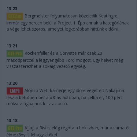
13:23
Bergmeister folyamatosan közeledik Keatingre,
immár egy percen belül a Project 1. Épp annak a kategóriának
a vége lehet szoros, amelyet legkorábban hittünk eldőlni...
13:21
Rockenfeller és a Corvette már csak 20
másodperccel a leggyengébb Ford mögött. Egy helyet még
visszaszerezhet a sokáig vezető egység.
13:20
Alonso WEC-karrierje egy időre véget ér: Nakajima
lesz a befutóember a #8-as autóban, ha célba ér, 100 perc
múlva világbajnok lesz az autó.
13:18
Ajjaj, a Risi is elég régóta a bokszban, már az amatőr
élmezőny is lehagyta őket...