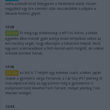
volna a kiesők közé feljegyezni a Nederland-autót, hiszen
nagyjából egy óra szerelés után visszaküldték a pályára a
Minardi-festésű gépet.
12:38
És még egy érdekesség: a #97-ös Aston, a britek
egyetlen állva maradt gyári autója óriási tempóban üldözi az
Am mezőny végét, hogy elkerüljön a tökutolsó helyről. Most
egy perc a lemaradásuk a férfi-Kessel-autó mögött, de sokkal
erősebb köröket futnak.
12:36
Az Am 6-7. helyén egy érdekes csata: a lelkes japán
csapat a gyönyörű sárga Ferrarival, a Car Guy #57 jelenleg öt
másodperccel előzi az egy ponton még a győzelemre is
esélyesnek tűnő WeatherTech Ferrarit, melyet jelenleg Toni
Vilander terelget.
12:34