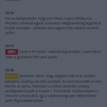
13:13
Furcsa belegondolni, hogy Jose Maria Lopez néhány éve
Michelisz Norbival együtt a túraautó-világbajnokság legjobbjai
között szerepelt – kettejük útja nagyon más irányba vezetett
azóta...
13:11
Csere a #7-esben, valószínűleg utoljára: Lopez viheti
célba a győzelem felé tartó autót!
13:10
Na kérem, lehet, hogy mégsem dőlt el az amatőr
kategória. Keating sok időt veszített, és most lecserélik az első
elemet az autón, miközben a szintén úrvezető Lindsey
veszélyesen közelít a Project 1 Porschével. Szerencséjükre a
Porsche is most áll ki, így a valamivel egy perc feletti fórból
azért fog maradni bőven.