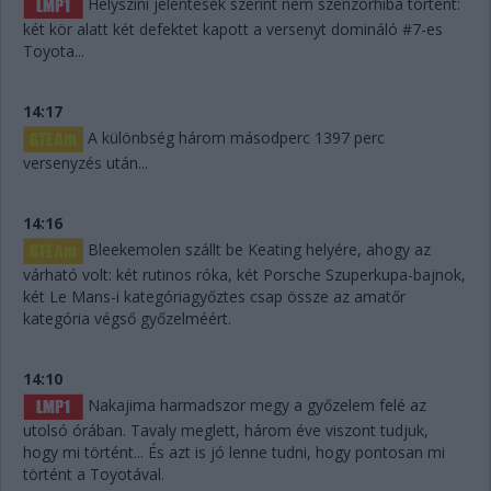
Helyszíni jelentések szerint nem szenzorhiba történt:
két kör alatt két defektet kapott a versenyt domináló #7-es
Toyota...
14:17
A különbség három másodperc 1397 perc
versenyzés után...
14:16
Bleekemolen szállt be Keating helyére, ahogy az
várható volt: két rutinos róka, két Porsche Szuperkupa-bajnok,
két Le Mans-i kategóriagyőztes csap össze az amatőr
kategória végső győzelméért.
14:10
Nakajima harmadszor megy a győzelem felé az
utolsó órában. Tavaly meglett, három éve viszont tudjuk,
hogy mi történt... És azt is jó lenne tudni, hogy pontosan mi
történt a Toyotával.