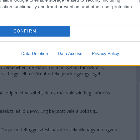
 megtesz az argentin, de sorsa már nincs a saját kezében.
cation functionality and fraud prevention, and other user protection.
 Duqueine, a korábban a dobogót ostromló egység most
CONFIRM
odpercre növelte az előnyt Bergmeisterrel szemben. A
obogón, az Am-et viszont megnyerheti az egyetlen privát GT.
Data Deletion
Data Access
Privacy Policy
ó versenyben, de ebből 5 is a bokszban tartózkodik,
hhoz, hogy célba érőként értékeljenek egy egységet.
sodpercet veszített, de ez már valószínűleg spórolás...
előtt leálló BMW, Eng bejutott vele a bokszig...
uqueine felfüggesztéshibával közlekedik nagyon-nagyon