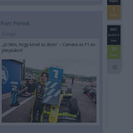
Nagydíj
1
nap
Parc Fermé
WEC
3 órája
Austini 6
órás
„Jó látni, hogy közel az álom” – Camara az F1-es
29
pletykákról
nap