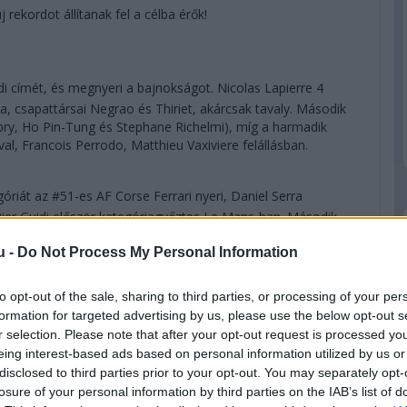
 rekordot állítanak fel a célba érők!
címét, és megnyeri a bajnokságot. Nicolas Lapierre 4
, csapattársai Negrao és Thiriet, akárcsak tavaly. Második
ubry, Ho Pin-Tung és Stephane Richelmi), míg a harmadik
al, Francois Perrodo, Matthieu Vaxiviere felállásban.
góriát az #51-es AF Corse Ferrari nyeri, Daniel Serra
er Guidi először kategóriagyőztes Le Mans-ban. Második
, Lietzcel és Makowieckivel, míg harmadik a #93-as
u -
Do Not Process My Personal Information
let. A világbajnokságot a #92-es Porschével Kevin Estre és
to opt-out of the sale, sharing to third parties, or processing of your per
formation for targeted advertising by us, please use the below opt-out s
k az eredményhirdetést, mivel úgy tűnik, hogy minden
r selection. Please note that after your opt-out request is processed y
. Az amatőr kategóriát a mezőny egyetlen olyan nevezője nyeri,
eing interest-based ads based on personal information utilized by us or
nállóan" nevezett be: Ben Keating privát Fordja, a
disclosed to third parties prior to your opt-out. You may separately opt-
s Felipe Fraga. Második és WEC-bajnok a Team Project 1
losure of your personal information by third parties on the IAB’s list of
dseyvel és Egidio Perfettivel, míg harmadikként az újabb erős