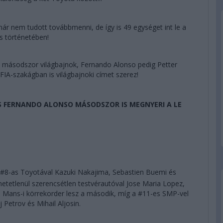
ár nem tudott továbbmenni, de így is 49 egységet int le a
s történetében!
 másodszor világbajnok, Fernando Alonso pedig Petter
FIA-szakágban is világbajnoki címet szerez!
ÉS FERNANDO ALONSO MÁSODSZOR IS MEGNYERI A LE
a #8-as Toyotával Kazuki Nakajima, Sebastien Buemi és
hetetlenül szerencsétlen testvérautóval Jose Maria Lopez,
 Mans-i körrekorder lesz a második, míg a #11-es SMP-vel
 Petrov és Mihail Aljosin.