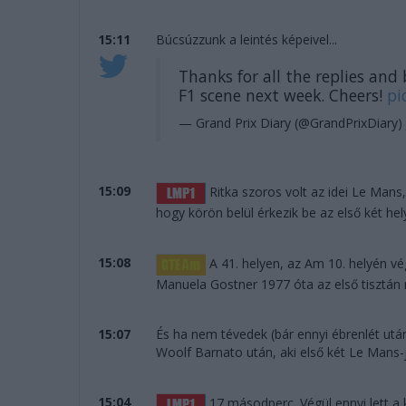
15:11
Búcsúzzunk a leintés képeivel...
Thanks for all the replies and
F1 scene next week. Cheers!
pi
— Grand Prix Diary (@GrandPrixDiary)
15:09
Ritka szoros volt az idei Le Mans
hogy körön belül érkezik be az első két hel
15:08
A 41. helyen, az Am 10. helyén vég
Manuela Gostner 1977 óta az első tisztán nő
15:07
És ha nem tévedek (bár ennyi ébrenlét ut
Woolf Barnato után, aki első két Le Mans-
15:04
17 másodperc. Végül ennyi lett a 