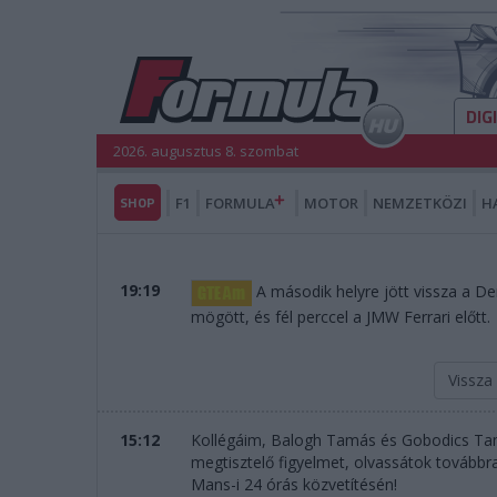
DIG
2026. augusztus 8. szombat
SHOP
F1
FORMULA
MOTOR
NEMZETKÖZI
H
19:19
A második helyre jött vissza a 
mögött, és fél perccel a JMW Ferrari előtt.
Vissza
15:12
Kollégáim, Balogh Tamás és Gobodics T
megtisztelő figyelmet, olvassátok továbbra
Mans-i 24 órás közvetítésén!