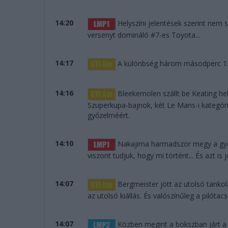
14:20
Helyszíni jelentések szerint nem s
versenyt domináló #7-es Toyota...
14:17
A különbség három másodperc 139
14:16
Bleekemolen szállt be Keating hel
Szuperkupa-bajnok, két Le Mans-i kategór
győzelméért.
14:10
Nakajima harmadszor megy a győz
viszont tudjuk, hogy mi történt... És azt i
14:07
Bergmeister jött az utolsó tanko
az utolsó kiállás. És valószínűleg a pilótacs
14:07
Közben megint a bokszban járt a S