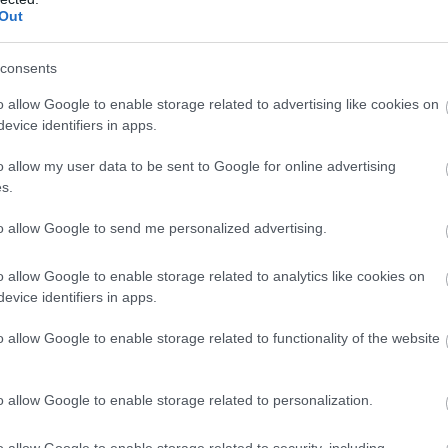
őnye lesz a #8-as autónak – mindjárt látjuk, hogy mennyi.
Out
consents
, közben újabb 3:19,9-es kört dobott oda. Az utolsó utáni
o allow Google to enable storage related to advertising like cookies on
evice identifiers in apps.
defektes kereket cserélték le. Sok furcsaság miatt buktak már
o allow my user data to be sent to Google for online advertising
s.
to allow Google to send me personalized advertising.
koláson, így most 15 másodperccel vezet a #7-es. De
röccsre. Még így is szoros lehet a vége...
o allow Google to enable storage related to analytics like cookies on
evice identifiers in apps.
 első defektjénél nem a megfelelő kereket cserélték le a
nni még egyszer... Időt akartak spórolni, hiszen egy teljes
o allow Google to enable storage related to functionality of the website
 bokszban, mint egy szimpla csere – ezen mehet el a
o allow Google to enable storage related to personalization.
dőtlen idő óta először megy 3:20 alá egy Toyota, miközben
o allow Google to enable storage related to security, including