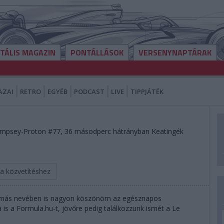
ITÁLIS MAGAZIN
PONTÁLLÁSOK
VERSENYNAPTÁRAK
AZAI
RETRO
EGYÉB
PODCAST
LIVE
TIPPJÁTÉK
Dempsey-Proton #77, 36 másodperc hátrányban Keatingék
 a közvetítéshez
amás nevében is nagyon köszönöm az egésznapos
 is a Formula.hu-t, jövőre pedig találkozzunk ismét a Le