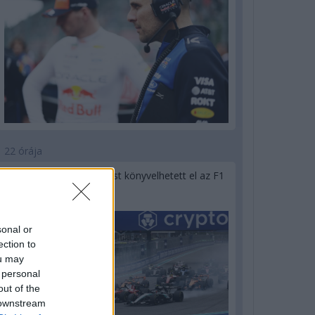
22 órája
Óriási bevétel-visszaesést könyvelhetett el az F1
a második negyedévben
sonal or
ection to
ou may
 personal
out of the
 downstream