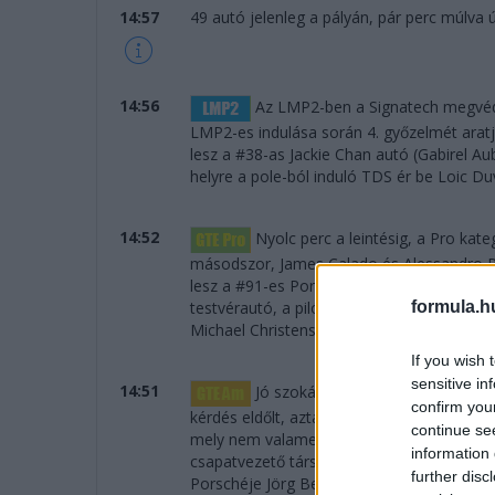
14:57
49 autó jelenleg a pályán, pár perc múlva új
14:56
Az LMP2-ben a Signatech megvédi 
LMP2-es indulása során 4. győzelmét aratja
lesz a #38-as Jackie Chan autó (Gabirel A
helyre a pole-ból induló TDS ér be Loic Duv
14:52
Nyolc perc a leintésig, a Pro kate
másodszor, James Calado és Alessandro Pi
lesz a #91-es Porsche, a volánnal Brunival
formula.h
testvérautó, a pilóták Bamber, Tandy és Pi
Michael Christensen nyeri.
If you wish 
sensitive in
14:51
Jó szokásunkhoz híven megkezdjü
confirm you
kérdés eldőlt, aztán legföljebb tévedünk..
continue se
mely nem valamely bajnokságból, hanem "ö
information 
csapatvezető társai Jeroen Bleekemolen é
further disc
Porschéje Jörg Bergmeisterrel, Patrick Lin