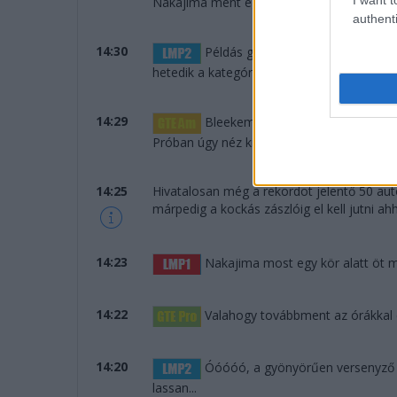
Nakajima ment egy laza 3:24-et... Mindent
authenti
14:30
Példás gyorsasággal dolgozott a
hetedik a kategóriájában.
14:29
Bleekemolen odalépett: nyolc más
Próban úgy néz ki, hogy nem lesz Ford a d
14:25
Hivatalosan még a rekordot jelentő 50 aut
márpedig a kockás zászlóig el kell jutni a
14:23
Nakajima most egy kör alatt öt má
14:22
Valahogy továbbment az órákkal ez
14:20
Óóóóó, a gyönyörűen versenyző D
lassan...