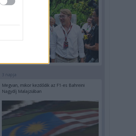
3 napja
Megvan, mikor kezdődik az F1-es Bahreini
Nagydíj Malajziában