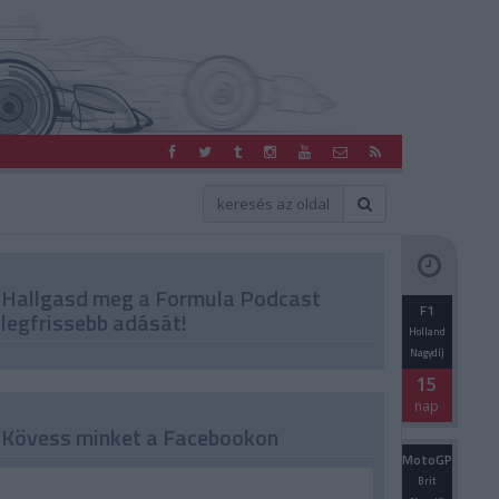
Hallgasd meg a Formula Podcast
F1
legfrissebb adását!
Holland
Nagydíj
15
nap
Kövess minket a Facebookon
MotoGP
Brit