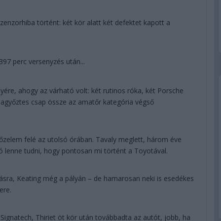
zenzorhiba történt: két kör alatt két defektet kapott a
7 perc versenyzés után...
yére, ahogy az várható volt: két rutinos róka, két Porsche
iagyőztes csap össze az amatőr kategória végső
elem felé az utolsó órában. Tavaly meglett, három éve
s jó lenne tudni, hogy pontosan mi történt a Toyotával.
lásra, Keating még a pályán – de hamarosan neki is esedékes
ere.
ignatech, Thiriet öt kör után továbbadta az autót, jobb, ha