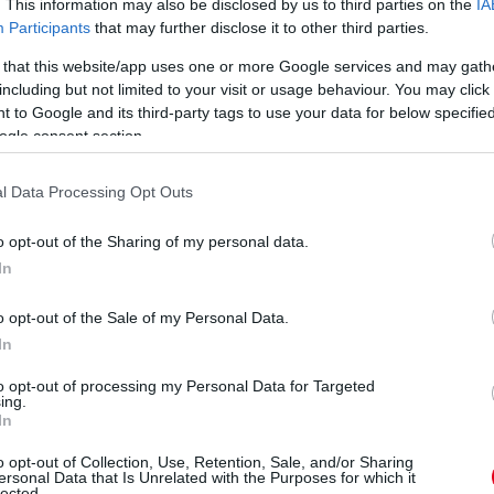
. This information may also be disclosed by us to third parties on the
IA
tes, a JMW Ferrari zár Jeff Segallal, Wei Luval és Rodrigo
Participants
that may further disclose it to other third parties.
 that this website/app uses one or more Google services and may gath
including but not limited to your visit or usage behaviour. You may click 
ad 2,2 Nakajimának, de ez édeskevés. Illetve legföljebb arra
 to Google and its third-party tags to use your data for below specifi
gén...
ogle consent section.
, a győzelem kapujában a Keating Ford.
l Data Processing Opt Outs
o opt-out of the Sharing of my personal data.
eledett: úgy tűnik, tényleg feladta a reménytelen
In
o opt-out of the Sale of my Personal Data.
tak, hogy ne erőltesse. Egy kört azért várjunk, hogy
In
to opt-out of processing my Personal Data for Targeted
ing.
ént 4-5-öt kellene Lopeznek odatennie Nakajimának, ez
In
o opt-out of Collection, Use, Retention, Sale, and/or Sharing
ersonal Data that Is Unrelated with the Purposes for which it
lected.