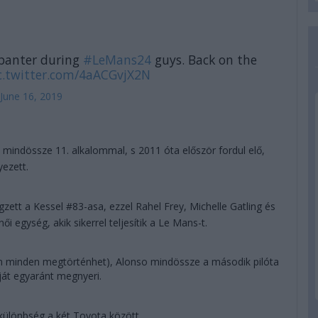
 banter during
#LeMans24
guys. Back on the
c.twitter.com/4aACGvjX2N
June 16, 2019
, mindössze 11. alkalommal, s 2011 óta először fordul elő,
yezett.
zett a Kessel #83-asa, ezzel Rahel Frey, Michelle Gatling és
i egység, akik sikerrel teljesítik a Le Mans-t.
án minden megtörténhet), Alonso mindössze a második pilóta
ját egyaránt megnyeri.
különbség a két Toyota között...