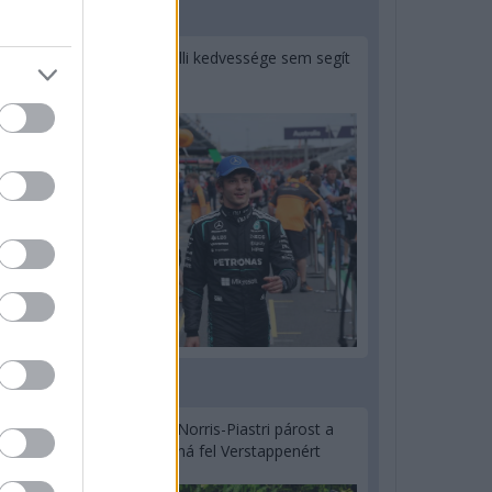
1 napja
Montoya szerint Antonelli kedvessége sem segít
Russellen
2 napja
Hakkinen megtartaná a Norris-Piastri párost a
McLarennél, nem borítaná fel Verstappenért