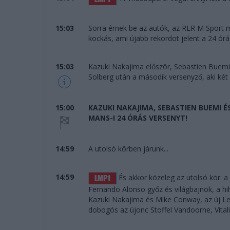
15:03
Sorra érnek be az autók, az RLR M Sport m
kockás, ami újabb rekordot jelent a 24 órá
15:03
Kazuki Nakajima először, Sebastien Buemi
Solberg után a második versenyző, aki két 
15:00
KAZUKI NAKAJIMA, SEBASTIEN BUEMI 
MANS-I 24 ÓRÁS VERSENYT!
14:59
A utolsó körben járunk...
14:59
És akkor közeleg az utolsó kör: 
Fernando Alonso győz és világbajnok, a hi
Kazuki Nakajima és Mike Conway, az új Le
dobogós az újonc Stoffel Vandoorne, Vitalij