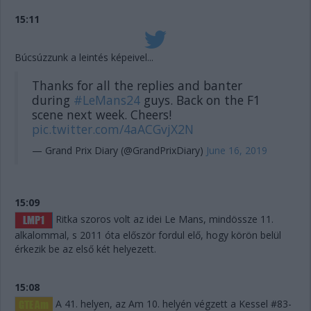
15:11
Búcsúzzunk a leintés képeivel...
Thanks for all the replies and banter
during
#LeMans24
guys. Back on the F1
scene next week. Cheers!
pic.twitter.com/4aACGvjX2N
— Grand Prix Diary (@GrandPrixDiary)
June 16, 2019
15:09
Ritka szoros volt az idei Le Mans, mindössze 11.
alkalommal, s 2011 óta először fordul elő, hogy körön belül
érkezik be az első két helyezett.
15:08
A 41. helyen, az Am 10. helyén végzett a Kessel #83-