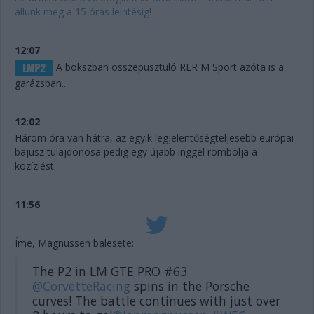
állunk meg a 15 órás leintésig!
12:07
A bokszban összepusztuló RLR M Sport azóta is a
garázsban...
12:02
Három óra van hátra, az egyik legjelentőségteljesebb európai
bajusz tulajdonosa pedig egy újabb inggel rombolja a
közízlést.
11:56
Íme, Magnussen balesete:
The P2 in LM GTE PRO #63
@CorvetteRacing
spins in the Porsche
curves! The battle continues with just over