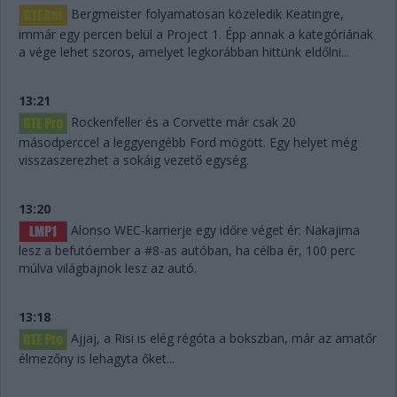
Bergmeister folyamatosan közeledik Keatingre,
immár egy percen belül a Project 1. Épp annak a kategóriának
a vége lehet szoros, amelyet legkorábban hittünk eldőlni...
13:21
Rockenfeller és a Corvette már csak 20
másodperccel a leggyengébb Ford mögött. Egy helyet még
visszaszerezhet a sokáig vezető egység.
13:20
Alonso WEC-karrierje egy időre véget ér: Nakajima
lesz a befutóember a #8-as autóban, ha célba ér, 100 perc
múlva világbajnok lesz az autó.
13:18
Ajjaj, a Risi is elég régóta a bokszban, már az amatőr
élmezőny is lehagyta őket...