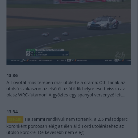
13:36
A Toyotát más terepen már utolérte a dráma: Ott Tanak az
utolsó szakaszon az elsőről az ötödik helyre esett vissza az
olasz WRC-futamon! A győztes egy spanyol versenyző lett...
13:34
Ha semmi rendkívüli nem történik, a 2,5 másodperc
körönként pontosan elég az élen álló Ford utoléréséhez az
utolsó körökre. De kevesebb nem elég.