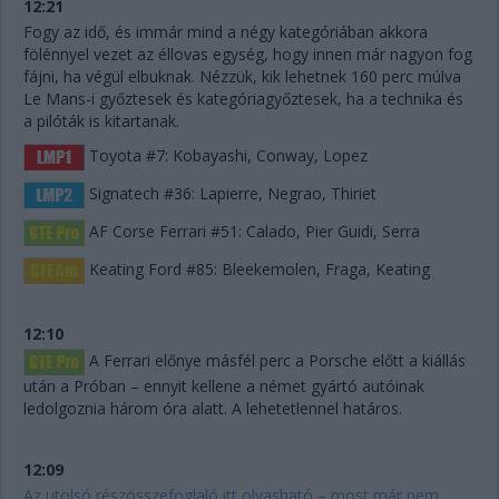
12:21
Fogy az idő, és immár mind a négy kategóriában akkora
fölénnyel vezet az éllovas egység, hogy innen már nagyon fog
fájni, ha végül elbuknak. Nézzük, kik lehetnek 160 perc múlva
Le Mans-i győztesek és kategóriagyőztesek, ha a technika és
a pilóták is kitartanak.
Toyota #7: Kobayashi, Conway, Lopez
Signatech #36: Lapierre, Negrao, Thiriet
AF Corse Ferrari #51: Calado, Pier Guidi, Serra
Keating Ford #85: Bleekemolen, Fraga, Keating
12:10
A Ferrari előnye másfél perc a Porsche előtt a kiállás
után a Próban – ennyit kellene a német gyártó autóinak
ledolgoznia három óra alatt. A lehetetlennel határos.
12:09
Az utolsó részösszefoglaló itt olvasható – most már nem