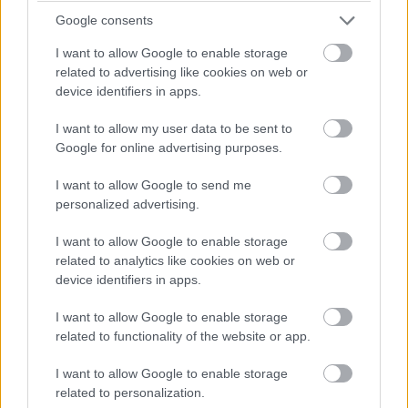
kerülhet!
Google consents
I want to allow Google to enable storage
13:49
related to advertising like cookies on web or
Negyven másodperc! Óriási tempóban közelít
device identifiers in apps.
Bergmeister, de a Keating következő, egyben utolsó kiállása
után valószínűleg beül majd a kétszeres Porsche Szuperkupa-,
I want to allow my user data to be sent to
illetve egyszeres Le Mans-i kategóriagyőztes Jeroen
Google for online advertising purposes.
Bleekemolen.
I want to allow Google to send me
personalized advertising.
13:47
Az éllovas Signatechbe visszaült Pierre Thiriet. Azóta
I want to allow Google to enable storage
már el is telt a hiányzó hét másodperce... A francia úrvezető
related to analytics like cookies on web or
(azok közül viszont az egyik legjobb) a Le Mans-győzelem és
device identifiers in apps.
a vb-cím felé viszi a #36-os autót, de egy hibával mindkettőt
elbukhatják.
I want to allow Google to enable storage
related to functionality of the website or app.
13:46
I want to allow Google to enable storage
Megint négy másodperc körül! 44 szekundum maradt
related to personalization.
Keating előnyéből.