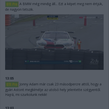
A BMW még mindig áll... Ezt a képet meg nem értjük,
de nagyon tetszik.
13:05
Jonny Adam már csak 23 másodpercre attól, hogy a
gyári Astont megkímélje az utolsó hely jelentette szégyentől.
Hajrá, mi szurkolunk nekik!
13:03