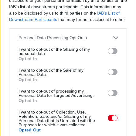
disclosure of your personal information by third parties on the
nem lett volna teljesen tiszta az indulás...
IAB’s list of downstream participants. This information may
also be disclosed by us to third parties on the
IAB’s List of
Downstream Participants
that may further disclose it to other
13:54
third parties.
Keating bejött letölteni a büntetést, megállt és
elindult, nézzük, mennyi előnye marad...
Please note that this website/app uses one or more Google
Personal Data Processing Opt Outs
services and may gather and store information including but
not limited to your visit or usage behaviour. You may click to
I want to opt-out of the Sharing of my
13:53
personal data.
grant or deny consent to Google and its third-party tags to
Éles csata a 7-8. helyen: az egy szem élő Corvette-tel
Opted In
use your data for below specified purposes in below Google
Garcia kergeti Plát a Fordban.
consent section.
I want to opt-out of the Sale of my
Personal Data.
Opted In
13:53
Közben már csak 37,5 másodperc Bergmeister lemaradása...
I want to opt-out of processing my
Personal Data for Targeted Advertising.
Opted In
13:52
I want to opt-out of Collection, Use,
Retention, Sale, and/or Sharing of my
ÉS ITT AZ ÚJABB DRÁMA! Keating stop&go
Personal Data that Is Unrelated with the
Purposes for which it was collected.
büntetést kap, mert kipörgette a kerekét a bokszban! A
Opted Out
csapatvezető bakija a Le Mans-i kategóriagyőzelembe