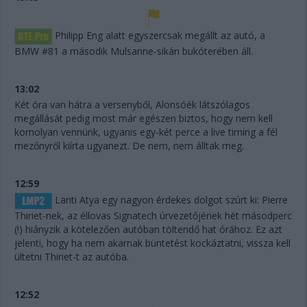
Philipp Eng alatt egyszercsak megállt az autó, a
BMW #81 a második Mulsanne-sikán bukóterében áll.
13:02
Két óra van hátra a versenyből, Alonsóék látszólagos
megállását pedig most már egészen biztos, hogy nem kell
komolyan vennünk, ugyanis egy-két perce a live timing a fél
mezőnyről kiírta ugyanezt. De nem, nem álltak meg.
12:59
Lanti Atya egy nagyon érdekes dolgot szúrt ki: Pierre
Thiriet-nek, az éllovas Signatech úrvezetőjének hét másodperc
(!) hiányzik a kötelezően autóban töltendő hat órához. Ez azt
jelenti, hogy ha nem akarnak büntetést kockáztatni, vissza kell
ültetni Thiriet-t az autóba.
12:52