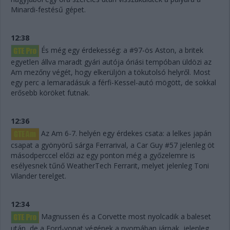
Minardi-festésű gépet.
12:38
És még egy érdekesség: a #97-ös Aston, a britek
egyetlen állva maradt gyári autója óriási tempóban üldözi az
Am mezőny végét, hogy elkerüljön a tökutolsó helyről. Most
egy perc a lemaradásuk a férfi-Kessel-autó mögött, de sokkal
erősebb köröket futnak.
12:36
Az Am 6-7. helyén egy érdekes csata: a lelkes japán
csapat a gyönyörű sárga Ferrarival, a Car Guy #57 jelenleg öt
másodperccel előzi az egy ponton még a győzelemre is
esélyesnek tűnő WeatherTech Ferrarit, melyet jelenleg Toni
Vilander terelget.
12:34
Magnussen és a Corvette most nyolcadik a baleset
után, de a Ford-vonat végének a nyomában járnak, jelenleg