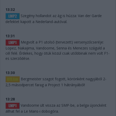
13:32
Szegény hollandot az ág is húzza: Van der Garde
defektet kapott a Nederland-autóval.
13:31
Megvolt a P1 utolsó (tervezett) versenyzőcseréje:
Lopez, Nakajima, Vandoorne, Senna és Menezes száguld a
cél felé. Érdekes, hogy ötük közül csak utóbbinak nem volt F1-
es szerződése.
13:30
Bergmeister szagot fogott, körönként nagyjából 2-
2,5 másodpercet farag a Project 1 hátrányából!
13:28
Vandoorne ült vissza az SMP-be, a belga újoncként
állhat fel a Le Mans-i dobogóra.