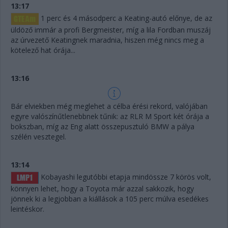
13:17
1 perc és 4 másodperc a Keating-autó előnye, de az
üldöző immár a profi Bergmeister, míg a lila Fordban muszáj
az úrvezető Keatingnek maradnia, hiszen még nincs meg a
kötelező hat órája...
13:16
Bár elviekben még meglehet a célba érési rekord, valójában
egyre valószínűtlenebbnek tűnik: az RLR M Sport két órája a
bokszban, míg az Eng alatt összepusztuló BMW a pálya
szélén vesztegel.
13:14
Kobayashi legutóbbi etapja mindössze 7 körös volt,
könnyen lehet, hogy a Toyota már azzal sakkozik, hogy
jönnek ki a legjobban a kiállások a 105 perc múlva esedékes
leintéskor.