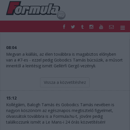
F1
PARC FERMÉ
FORMULA
MOTOR
08:04
NEMZETKÖZI
HAZAI
Megvan a kiállás, az élen továbbra is magabiztos előnyben
van a #7-es - ezzel pedig Gobodics Tamás búcsúzik, a műsort
RETRO
EGYÉB
innentől a leintésig ismét Gellérfi Gergő vezényli.
PODCAST
SHOP
LIVE
TIPPJÁTÉK
DIGITÁLIS MAGAZIN
PONTÁLLÁSOK
Vissza a közvetítéshez
VERSENYNAPTÁRAK
15:12
Kollégáim, Balogh Tamás és Gobodics Tamás nevében is
nagyon köszönöm az egésznapos megtisztelő figyelmet,
olvassátok továbbra is a Formula.hu-t, jövőre pedig
találkozzunk ismét a Le Mans-i 24 órás közvetítésén!