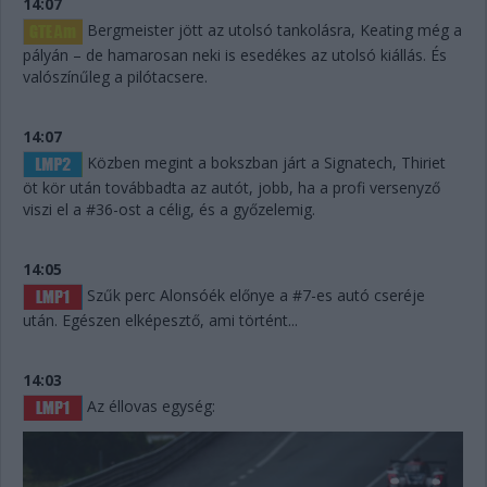
14:07
Bergmeister jött az utolsó tankolásra, Keating még a
pályán – de hamarosan neki is esedékes az utolsó kiállás. És
valószínűleg a pilótacsere.
14:07
Közben megint a bokszban járt a Signatech, Thiriet
öt kör után továbbadta az autót, jobb, ha a profi versenyző
viszi el a #36-ost a célig, és a győzelemig.
14:05
Szűk perc Alonsóék előnye a #7-es autó cseréje
után. Egészen elképesztő, ami történt...
14:03
Az éllovas egység: