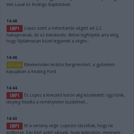
Wei Luval és Rodrigo Baptistával.
14:48
Lopez azért a miheztartás végett ad 2,2
Nakajimának, de ez édeskevés. Illetve legföljebb arra elég,
hogy fájdalmasan közel legyenek a végén...
14:46
Bleekemolen lerázta Bergmeistert, a győzelem
kapujában a Keating Ford.
14:44
És Lopez a kivezető körön alig közeledett: úgy tűnik,
tényleg feladta a reménytelen küzdelmet...
14:43
Itt a verseny vége: Lopezre rászóltak, hogy ne
erőltesse. Egy kört azért várjunk, hogy kiderüljön, mennyire