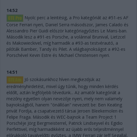
14:52
Nyolc perc a leintésig, a Pro kategóriát az #51-es AF
Corse Ferrari nyeri, Daniel Serra másodszor, James Calado és
Alessandro Pier Guidi először kategóriagyőztes Le Mans-ban.
Második lesz a #91-es Porsche, a volánnal Brunival, Lietzcel
és Makowieckivel, míg harmadik a #93-as testvérautó, a
pilóták Bamber, Tandy és Pilet. A világbajnokságot a #92-es
Porschével Kevin Estre és Michael Christensen nyeri.
14:51
Jó szokásunkhoz híven megkezdjük az
eredményhirdetést, mivel úgy tűnik, hogy minden kérdés
eldőlt, aztán legföljebb tévedünk... Az amatőr kategóriát a
mezőny egyetlen olyan nevezője nyeri, mely nem valamely
bajnokságból, hanem "önállóan" nevezett be: Ben Keating
privát Fordja, a csapatvezető társai Jeroen Bleekemolen és
Felipe Fraga. Második és WEC-bajnok a Team Project 1
Porschéje Jörg Bergmeisterrel, Patrick Lindseyvel és Egidio
Perfettivel, míg harmadikként az újabb erős teljesítménnyel
előrukkoló tavalyelőtti győztes, a JMW Ferrari zár Jeff Segallal,