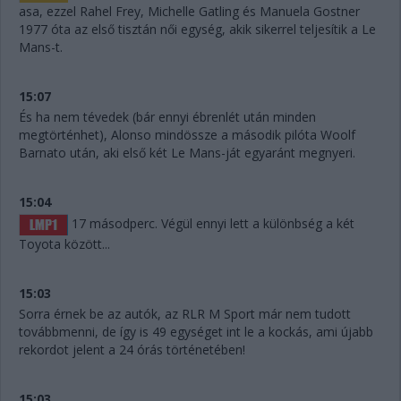
asa, ezzel Rahel Frey, Michelle Gatling és Manuela Gostner
1977 óta az első tisztán női egység, akik sikerrel teljesítik a Le
Mans-t.
15:07
És ha nem tévedek (bár ennyi ébrenlét után minden
megtörténhet), Alonso mindössze a második pilóta Woolf
Barnato után, aki első két Le Mans-ját egyaránt megnyeri.
15:04
17 másodperc. Végül ennyi lett a különbség a két
Toyota között...
15:03
Sorra érnek be az autók, az RLR M Sport már nem tudott
továbbmenni, de így is 49 egységet int le a kockás, ami újabb
rekordot jelent a 24 órás történetében!
15:03