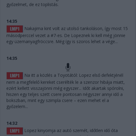
győzelmet, de ez toplistás.
14:35
Nakajima kint volt az utolsó tankoláson, így most 15
másodperccel vezet a #7-es. De Lopeznek ki kell még jönnie
egy üzemanyagfröccsre. Még így is szoros lehet a vége...
14:35
Na itt a közlés a Toyotától: Lopez első defektjénél
nem a megfelelő kereket cserélték le a szenzor hibája miatt,
ezért kellett visszajönni még egyszer... Időt akartak spórolni,
hiszen egy teljes szett csere pontosan négyszer annyi idő a
bokszban, mint egy szimpla csere – ezen mehet el a
győzelem...
14:32
Lopez kinyomja az autó szemét, időtlen idő óta