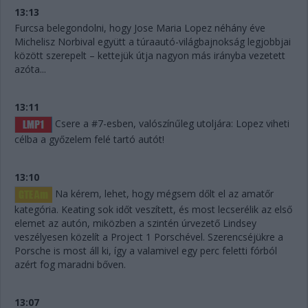
13:13
Furcsa belegondolni, hogy Jose Maria Lopez néhány éve
Michelisz Norbival együtt a túraautó-világbajnokság legjobbjai
között szerepelt – kettejük útja nagyon más irányba vezetett
azóta...
13:11
Csere a #7-esben, valószínűleg utoljára: Lopez viheti
célba a győzelem felé tartó autót!
13:10
Na kérem, lehet, hogy mégsem dőlt el az amatőr
kategória. Keating sok időt veszített, és most lecserélik az első
elemet az autón, miközben a szintén úrvezető Lindsey
veszélyesen közelít a Project 1 Porschével. Szerencséjükre a
Porsche is most áll ki, így a valamivel egy perc feletti fórból
azért fog maradni bőven.
13:07