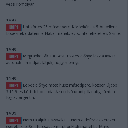
veszi komolyan.
14:42
Hat kör és 25 másodperc. Körönként 4-5-öt kellene
Lopeznek odatennie Nakajimának, ez szinte lehetetlen. Szinte.
14:40
Megtankolták a #7-est, tisztes előnye lesz a #8-as
autónak – mindjárt látjuk, hogy mennyi.
14:40
Lopez előnye most húsz másodperc, közben újabb
3:19,9-es kört dobott oda. Az utolsó utáni pillanatig küzdeni
fog az argentin.
14:39
Nem találjuk a szavakat... Nem a defektes kereket
cserélték le. Sok furcsaság miatt buktak már el Le Mans-