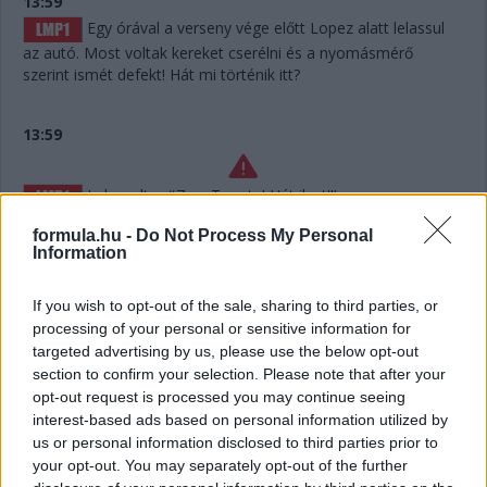
13:59
Egy órával a verseny vége előtt Lopez alatt lelassul
az autó. Most voltak kereket cserélni és a nyomásmérő
szerint ismét defekt! Hát mi történik itt?
13:59
Lelassult a #7-es Toyota! Hát ilyet!!!
formula.hu -
Do Not Process My Personal
Information
13:56
If you wish to opt-out of the sale, sharing to third parties, or
Defekt a #7-es Toyotánál, ha jól hallottuk az
processing of your personal or sensitive information for
üzenetet. De már túl is vannak a kiálláson, belefért.
targeted advertising by us, please use the below opt-out
section to confirm your selection. Please note that after your
opt-out request is processed you may continue seeing
13:55
interest-based ads based on personal information utilized by
Hát nagyjából semennyi! Úgy hat másodperc. Két
us or personal information disclosed to third parties prior to
kört kell még megtennie Keatingnek a kerékcsere előtt,
your opt-out. You may separately opt-out of the further
Bergmeister addig utol is érheti – és amúgy mintha megint