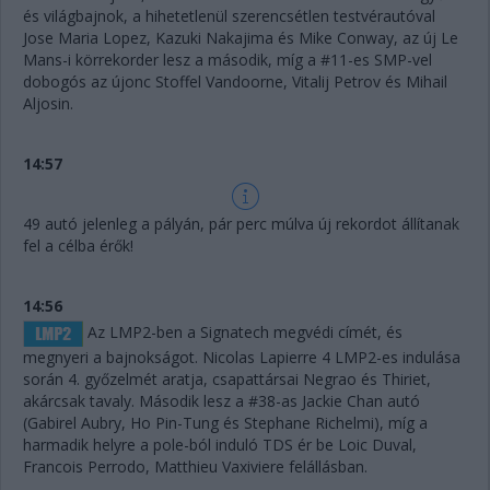
és világbajnok, a hihetetlenül szerencsétlen testvérautóval
Jose Maria Lopez, Kazuki Nakajima és Mike Conway, az új Le
Mans-i körrekorder lesz a második, míg a #11-es SMP-vel
dobogós az újonc Stoffel Vandoorne, Vitalij Petrov és Mihail
Aljosin.
14:57
49 autó jelenleg a pályán, pár perc múlva új rekordot állítanak
fel a célba érők!
14:56
Az LMP2-ben a Signatech megvédi címét, és
megnyeri a bajnokságot. Nicolas Lapierre 4 LMP2-es indulása
során 4. győzelmét aratja, csapattársai Negrao és Thiriet,
akárcsak tavaly. Második lesz a #38-as Jackie Chan autó
(Gabirel Aubry, Ho Pin-Tung és Stephane Richelmi), míg a
harmadik helyre a pole-ból induló TDS ér be Loic Duval,
Francois Perrodo, Matthieu Vaxiviere felállásban.