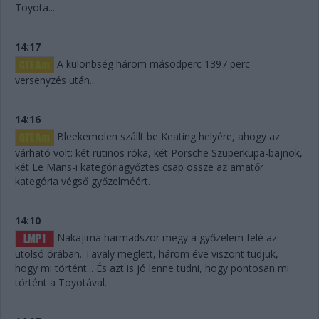
Toyota...
14:17
A különbség három másodperc 1397 perc
versenyzés után...
14:16
Bleekemolen szállt be Keating helyére, ahogy az
várható volt: két rutinos róka, két Porsche Szuperkupa-bajnok,
két Le Mans-i kategóriagyőztes csap össze az amatőr
kategória végső győzelméért.
14:10
Nakajima harmadszor megy a győzelem felé az
utolsó órában. Tavaly meglett, három éve viszont tudjuk,
hogy mi történt... És azt is jó lenne tudni, hogy pontosan mi
történt a Toyotával.