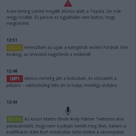
A live timing szerint megállt Alonso alatt a Toyota. De már
megy tovább. És persze ez egyáltalán nem biztos, hogy
megtörtént.
12:51
Keresztben az ujjak a kategóriát vezető Fordnál. Ben
Keating, az úrvezető-nagyfőnök a volánnál!
12:48
Alonso nemrég járt a bokszban, és visszatért a
pályára – valószínűleg idén (és ki tudja, meddig) utoljára.
12:43
Az Aston Martin-főnök Andy Palmer Twitteren arra
panaszkodott, hogy nem a pályán verték meg őket, hanem a
kvalifikáció utáni BoP-módosítás tette tönkre a versenyüket.