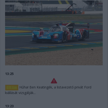
13:25
Hűha! Ben Keatingék, a listavezető privát Ford
kiállását vizsgálják...
13:23