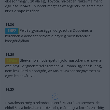
először megy 3:20 alá egy Toyota, miközben Nakajima ment
egy laza 3:24-et... Mindent megtesz az argentin, de sorsa már
nincs a saját kezében.
14:30
Példás gyorsasággal dolgozott a Duqueine, a
korábban a dobogót ostromló egység most hetedik a
kategóriájában.
14:29
Bleekemolen odalépett: nyolc másodpercre növelte
az előnyt Bergmeisterrel szemben. A Próban úgy néz ki, hogy
nem lesz Ford a dobogón, az Am-et viszont megnyerheti az
egyetlen privát GT.
14:25
Hivatalosan még a rekordot jelentő 50 autó versenyben, de
ebből 5 is a bokszban tartózkodik, márpedig a kockás zászlóig