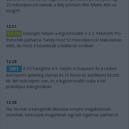
23 másodperccel vannak a Billy Johnson-féle fekete #66-os
mögött.
12:31
Dobogós helyen a legszorosabb a 2-3. helyezett Pro-
Porschék párharca: Tandy most 52 másodperccel Makowiecki
előtt, de most ő következik a kiállások sorában.
12:29
A P2 kategória 4-5. helyén a Duqueine és a United
Autosports (jelenleg Dumas és Di Resta az autókban) között
kb. két másodperc van, ez a legszorosabb csata a két
prototípus-kategóriában.
12:28
Na, ha már a kategóriák éllovasai ennyire magabiztosan
vezetnek, keressünk magunknak egy-két izgalmas párharcot...