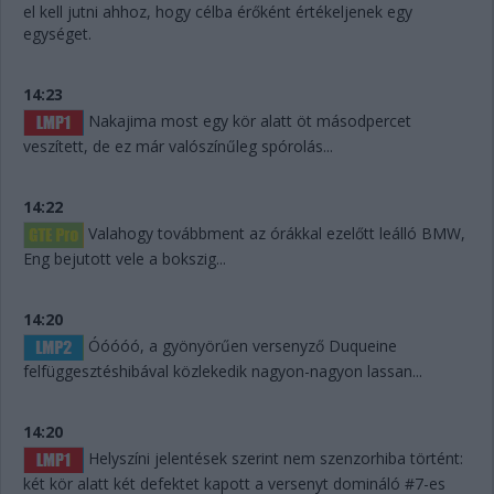
el kell jutni ahhoz, hogy célba érőként értékeljenek egy
egységet.
14:23
Nakajima most egy kör alatt öt másodpercet
veszített, de ez már valószínűleg spórolás...
14:22
Valahogy továbbment az órákkal ezelőtt leálló BMW,
Eng bejutott vele a bokszig...
14:20
Óóóóó, a gyönyörűen versenyző Duqueine
felfüggesztéshibával közlekedik nagyon-nagyon lassan...
14:20
Helyszíni jelentések szerint nem szenzorhiba történt:
két kör alatt két defektet kapott a versenyt domináló #7-es