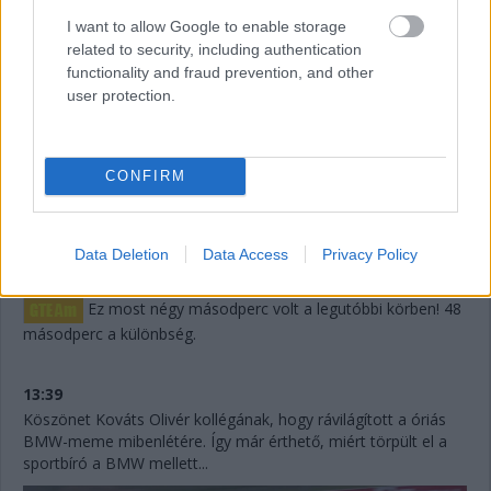
Keating előnyéből.
I want to allow Google to enable storage
related to security, including authentication
13:43
functionality and fraud prevention, and other
Egy történet, amelyről lemaradtunk: a Fässler
user protection.
Corvette-jével ütköző Dempsey-Proton azért nem megy
tovább, mert a balesetben részt vevő (sokak szerint okozó)
Hoshino, az 58 éves újonc japán úrvezető nem akarta
folytatni a versenyt, ami azt is jelentette, hogy fel kell adniuk,
CONFIRM
mert nem lesz meg a szabályok szerint kötelezően levezetett
idő.
Data Deletion
Data Access
Privacy Policy
13:41
Ez most négy másodperc volt a legutóbbi körben! 48
másodperc a különbség.
13:39
Köszönet Kováts Olivér kollégának, hogy rávilágított a óriás
BMW-meme mibenlétére. Így már érthető, miért törpült el a
sportbíró a BMW mellett...