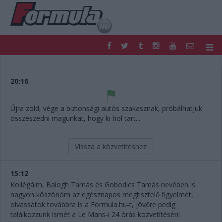
F1
PARC FERMÉ
FORMULA
MOTOR
20:16
NEMZETKÖZI
HAZAI
RETRO
EGYÉB
Újra zöld, vége a biztonsági autós szakasznak, próbálhatjuk
PODCAST
SHOP
összeszedni magunkat, hogy ki hol tart...
LIVE
TIPPJÁTÉK
DIGITÁLIS MAGAZIN
PONTÁLLÁSOK
Vissza a közvetítéshez
VERSENYNAPTÁRAK
15:12
Kollégáim, Balogh Tamás és Gobodics Tamás nevében is
nagyon köszönöm az egésznapos megtisztelő figyelmet,
olvassátok továbbra is a Formula.hu-t, jövőre pedig
találkozzunk ismét a Le Mans-i 24 órás közvetítésén!