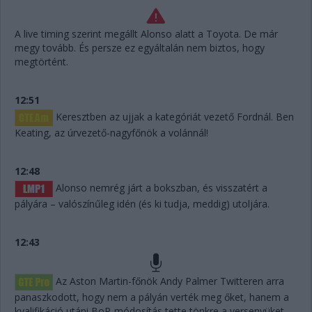
A live timing szerint megállt Alonso alatt a Toyota. De már
megy tovább. És persze ez egyáltalán nem biztos, hogy
megtörtént.
12:51
Keresztben az ujjak a kategóriát vezető Fordnál. Ben
Keating, az úrvezető-nagyfőnök a volánnál!
12:48
Alonso nemrég járt a bokszban, és visszatért a
pályára – valószínűleg idén (és ki tudja, meddig) utoljára.
12:43
Az Aston Martin-főnök Andy Palmer Twitteren arra
panaszkodott, hogy nem a pályán verték meg őket, hanem a
kvalifikáció utáni BoP-módosítás tette tönkre a versenyüket.