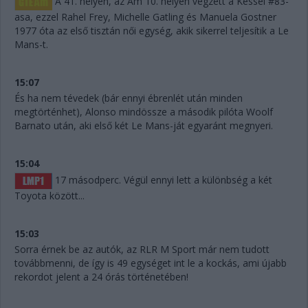
A 41. helyen, az Am 10. helyén végzett a Kessel #83-
asa, ezzel Rahel Frey, Michelle Gatling és Manuela Gostner
1977 óta az első tisztán női egység, akik sikerrel teljesítik a Le
Mans-t.
15:07
És ha nem tévedek (bár ennyi ébrenlét után minden
megtörténhet), Alonso mindössze a második pilóta Woolf
Barnato után, aki első két Le Mans-ját egyaránt megnyeri.
15:04
17 másodperc. Végül ennyi lett a különbség a két
Toyota között...
15:03
Sorra érnek be az autók, az RLR M Sport már nem tudott
továbbmenni, de így is 49 egységet int le a kockás, ami újabb
rekordot jelent a 24 órás történetében!