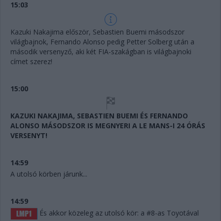
15:03
Kazuki Nakajima először, Sebastien Buemi másodszor
világbajnok, Fernando Alonso pedig Petter Solberg után a
második versenyző, aki két FIA-szakágban is világbajnoki
címet szerez!
15:00
KAZUKI NAKAJIMA, SEBASTIEN BUEMI ÉS FERNANDO
ALONSO MÁSODSZOR IS MEGNYERI A LE MANS-I 24 ÓRÁS
VERSENYT!
14:59
A utolsó körben járunk...
14:59
És akkor közeleg az utolsó kör: a #8-as Toyotával