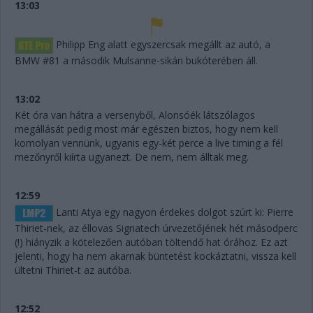
13:03
Philipp Eng alatt egyszercsak megállt az autó, a
BMW #81 a második Mulsanne-sikán bukóterében áll.
13:02
Két óra van hátra a versenyből, Alonsóék látszólagos
megállását pedig most már egészen biztos, hogy nem kell
komolyan vennünk, ugyanis egy-két perce a live timing a fél
mezőnyről kiírta ugyanezt. De nem, nem álltak meg.
12:59
Lanti Atya egy nagyon érdekes dolgot szúrt ki: Pierre
Thiriet-nek, az éllovas Signatech úrvezetőjének hét másodperc
(!) hiányzik a kötelezően autóban töltendő hat órához. Ez azt
jelenti, hogy ha nem akarnak büntetést kockáztatni, vissza kell
ültetni Thiriet-t az autóba.
12:52