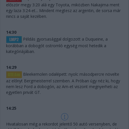
először megy 3:20 alá egy Toyota, miközben Nakajima ment
egy laza 3:24-et... Mindent megtesz az argentin, de sorsa már
nincs a saját kezében.
14:30
Példás gyorsasággal dolgozott a Duqueine, a
korábban a dobogót ostromló egység most hetedik a
kategóriájában.
14:29
Bleekemolen odalépett: nyolc másodpercre növelte
az előnyt Bergmeisterrel szemben. A Próban úgy néz ki, hogy
nem lesz Ford a dobogón, az Am-et viszont megnyerheti az
egyetlen privát GT.
14:25
Hivatalosan még a rekordot jelentő 50 autó versenyben, de