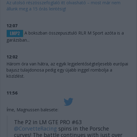
Az utolsó részösszefoglaló itt olvasható – most már nem
állunk meg a 15 órás leintésig!
12:07
A bokszban összepusztuló RLR M Sport azóta is a
garázsban...
12:02
Három óra van hátra, az egyik legjelentőségteljesebb európai
bajusz tulajdonosa pedig egy újabb inggel rombolja a
közízlést.
11:56
Íme, Magnussen balesete:
The P2 in LM GTE PRO #63
@CorvetteRacing
spins in the Porsche
curves! The battle continues with just over