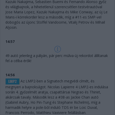
Kazuki Nakajima, Sebastien Buemi és Fernando Alonso győz
és világbajnok, a hihetetlenül szerencsétlen testvérautóval
Jose Maria Lopez, Kazuki Nakajima és Mike Conway, az új Le
Mans-i körrekorder lesz a második, míg a #11-es SMP-vel
dobogós az újonc Stoffel Vandoorne, Vitalij Petrov és Mihail
Aljosin.
14:57
49 autó jelenleg a pályán, pár perc múlva új rekordot állítanak
fel a célba érők!
14:56
Az LMP2-ben a Signatech megvédi címét, és
megnyeri a bajnokságot. Nicolas Lapierre 4 LMP2-es indulása
során 4. győzelmét aratja, csapattársai Negrao és Thiriet,
akárcsak tavaly. Második lesz a #38-as Jackie Chan autó
(Gabirel Aubry, Ho Pin-Tung és Stephane Richelmi), míg a
harmadik helyre a pole-ból induló TDS ér be Loic Duval,
Francois Perrodo, Matthieu Vaxiviere felállásban.