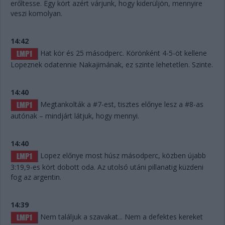
erőltesse. Egy kört azért várjunk, hogy kiderüljön, mennyire
veszi komolyan.
14:42
Hat kör és 25 másodperc. Körönként 4-5-öt kellene
Lopeznek odatennie Nakajimának, ez szinte lehetetlen. Szinte.
14:40
Megtankolták a #7-est, tisztes előnye lesz a #8-as
autónak – mindjárt látjuk, hogy mennyi.
14:40
Lopez előnye most húsz másodperc, közben újabb
3:19,9-es kört dobott oda. Az utolsó utáni pillanatig küzdeni
fog az argentin.
14:39
Nem találjuk a szavakat... Nem a defektes kereket