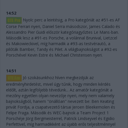
14:52
Nyolc perc a leintésig, a Pro kategóriát az #51-es AF
Corse Ferrari nyeri, Daniel Serra másodszor, James Calado és
Alessandro Pier Guidi először kategóriagyőztes Le Mans-ban.
Második lesz a #91-es Porsche, a volánnal Brunival, Lietzcel
és Makowieckivel, míg harmadik a #93-as testvérautó, a
pilóták Bamber, Tandy és Pilet. A világbajnokságot a #92-es
Porschével Kevin Estre és Michael Christensen nyeri.
14:51
Jó szokásunkhoz híven megkezdjük az
eredményhirdetést, mivel úgy tűnik, hogy minden kérdés
eldőlt, aztán legföljebb tévedünk... Az amatőr kategóriát a
mezőny egyetlen olyan nevezője nyeri, mely nem valamely
bajnokságból, hanem "önállóan" nevezett be: Ben Keating
privát Fordja, a csapatvezető társai Jeroen Bleekemolen és
Felipe Fraga. Második és WEC-bajnok a Team Project 1
Porschéje Jörg Bergmeisterrel, Patrick Lindseyvel és Egidio
Perfettivel, míg harmadikként az újabb erős teljesítménnyel