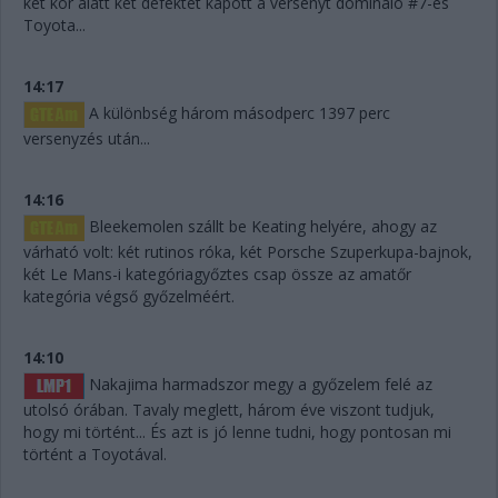
két kör alatt két defektet kapott a versenyt domináló #7-es
Toyota...
14:17
A különbség három másodperc 1397 perc
versenyzés után...
14:16
Bleekemolen szállt be Keating helyére, ahogy az
várható volt: két rutinos róka, két Porsche Szuperkupa-bajnok,
két Le Mans-i kategóriagyőztes csap össze az amatőr
kategória végső győzelméért.
14:10
Nakajima harmadszor megy a győzelem felé az
utolsó órában. Tavaly meglett, három éve viszont tudjuk,
hogy mi történt... És azt is jó lenne tudni, hogy pontosan mi
történt a Toyotával.