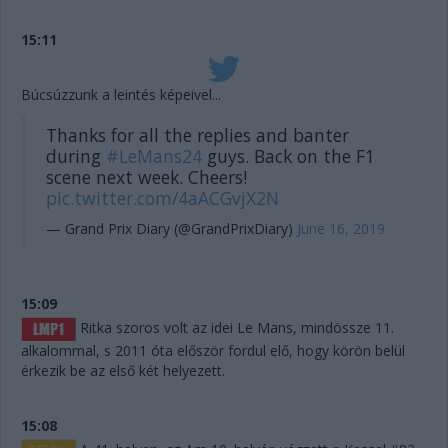
15:11
Búcsúzzunk a leintés képeivel...
Thanks for all the replies and banter
during
#LeMans24
guys. Back on the F1
scene next week. Cheers!
pic.twitter.com/4aACGvjX2N
— Grand Prix Diary (@GrandPrixDiary)
June 16, 2019
15:09
Ritka szoros volt az idei Le Mans, mindössze 11.
alkalommal, s 2011 óta először fordul elő, hogy körön belül
érkezik be az első két helyezett.
15:08