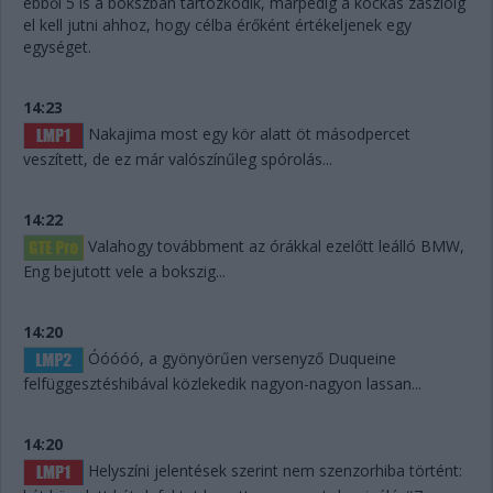
ebből 5 is a bokszban tartózkodik, márpedig a kockás zászlóig
el kell jutni ahhoz, hogy célba érőként értékeljenek egy
egységet.
14:23
Nakajima most egy kör alatt öt másodpercet
veszített, de ez már valószínűleg spórolás...
14:22
Valahogy továbbment az órákkal ezelőtt leálló BMW,
Eng bejutott vele a bokszig...
14:20
Óóóóó, a gyönyörűen versenyző Duqueine
felfüggesztéshibával közlekedik nagyon-nagyon lassan...
14:20
Helyszíni jelentések szerint nem szenzorhiba történt: