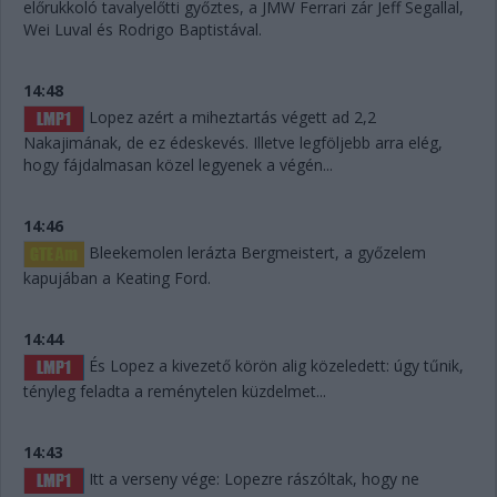
előrukkoló tavalyelőtti győztes, a JMW Ferrari zár Jeff Segallal,
Wei Luval és Rodrigo Baptistával.
14:48
Lopez azért a miheztartás végett ad 2,2
Nakajimának, de ez édeskevés. Illetve legföljebb arra elég,
hogy fájdalmasan közel legyenek a végén...
14:46
Bleekemolen lerázta Bergmeistert, a győzelem
kapujában a Keating Ford.
14:44
És Lopez a kivezető körön alig közeledett: úgy tűnik,
tényleg feladta a reménytelen küzdelmet...
14:43
Itt a verseny vége: Lopezre rászóltak, hogy ne