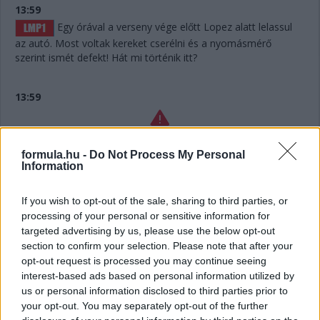
13:59
Egy órával a verseny vége előtt Lopez alatt lelassul
az autó. Most voltak kereket cserélni és a nyomásmérő
szerint ismét defekt! Hát mi történik itt?
13:59
Lelassult a #7-es Toyota! Hát ilyet!!!
formula.hu -
Do Not Process My Personal
Information
13:56
If you wish to opt-out of the sale, sharing to third parties, or
processing of your personal or sensitive information for
Defekt a #7-es Toyotánál, ha jól hallottuk az
targeted advertising by us, please use the below opt-out
üzenetet. De már túl is vannak a kiálláson, belefért.
section to confirm your selection. Please note that after your
opt-out request is processed you may continue seeing
13:55
interest-based ads based on personal information utilized by
Hát nagyjából semennyi! Úgy hat másodperc. Két
us or personal information disclosed to third parties prior to
your opt-out. You may separately opt-out of the further
kört kell még megtennie Keatingnek a kerékcsere előtt,