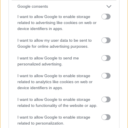
csapatvezető bakija a Le Mans-i kategóriagyőzelembe
kerülhet!
Google consents
I want to allow Google to enable storage
13:49
related to advertising like cookies on web or
device identifiers in apps.
Negyven másodperc! Óriási tempóban közelít
Bergmeister, de a Keating következő, egyben utolsó kiállása
I want to allow my user data to be sent to
után valószínűleg beül majd a kétszeres Porsche Szuperkupa-,
Google for online advertising purposes.
illetve egyszeres Le Mans-i kategóriagyőztes Jeroen
Bleekemolen.
I want to allow Google to send me
personalized advertising.
13:47
Az éllovas Signatechbe visszaült Pierre Thiriet. Azóta
I want to allow Google to enable storage
már el is telt a hiányzó hét másodperce... A francia úrvezető
related to analytics like cookies on web or
(azok közül viszont az egyik legjobb) a Le Mans-győzelem és
device identifiers in apps.
a vb-cím felé viszi a #36-os autót, de egy hibával mindkettőt
elbukhatják.
I want to allow Google to enable storage
related to functionality of the website or app.
13:46
I want to allow Google to enable storage
Megint négy másodperc körül! 44 szekundum maradt
related to personalization.