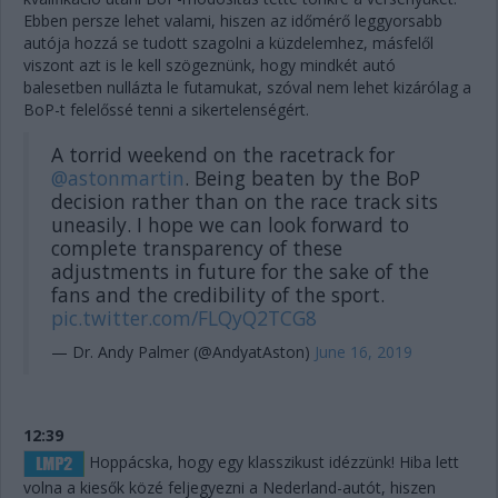
Ebben persze lehet valami, hiszen az időmérő leggyorsabb
autója hozzá se tudott szagolni a küzdelemhez, másfelől
viszont azt is le kell szögeznünk, hogy mindkét autó
balesetben nullázta le futamukat, szóval nem lehet kizárólag a
BoP-t felelőssé tenni a sikertelenségért.
A torrid weekend on the racetrack for
@astonmartin
. Being beaten by the BoP
decision rather than on the race track sits
uneasily. I hope we can look forward to
complete transparency of these
adjustments in future for the sake of the
fans and the credibility of the sport.
pic.twitter.com/FLQyQ2TCG8
— Dr. Andy Palmer (@AndyatAston)
June 16, 2019
12:39
Hoppácska, hogy egy klasszikust idézzünk! Hiba lett
volna a kiesők közé feljegyezni a Nederland-autót, hiszen