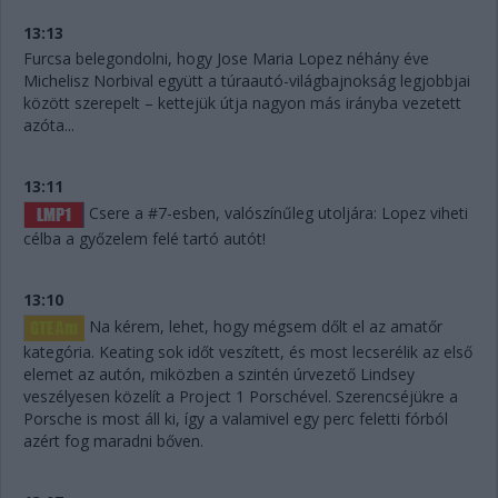
13:13
Furcsa belegondolni, hogy Jose Maria Lopez néhány éve
Michelisz Norbival együtt a túraautó-világbajnokság legjobbjai
között szerepelt – kettejük útja nagyon más irányba vezetett
azóta...
13:11
Csere a #7-esben, valószínűleg utoljára: Lopez viheti
célba a győzelem felé tartó autót!
13:10
Na kérem, lehet, hogy mégsem dőlt el az amatőr
kategória. Keating sok időt veszített, és most lecserélik az első
elemet az autón, miközben a szintén úrvezető Lindsey
veszélyesen közelít a Project 1 Porschével. Szerencséjükre a
Porsche is most áll ki, így a valamivel egy perc feletti fórból
azért fog maradni bőven.