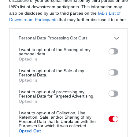
disclosure of your personal information by third parties on the
Bergmeister addig utol is érheti – és amúgy mintha megint
nem lett volna teljesen tiszta az indulás...
IAB’s list of downstream participants. This information may
also be disclosed by us to third parties on the
IAB’s List of
Downstream Participants
that may further disclose it to other
13:54
third parties.
Keating bejött letölteni a büntetést, megállt és
Please note that this website/app uses one or more Google
elindult, nézzük, mennyi előnye marad...
Personal Data Processing Opt Outs
services and may gather and store information including but
not limited to your visit or usage behaviour. You may click to
I want to opt-out of the Sharing of my
personal data.
13:53
grant or deny consent to Google and its third-party tags to
Opted In
Éles csata a 7-8. helyen: az egy szem élő Corvette-tel
use your data for below specified purposes in below Google
consent section.
Garcia kergeti Plát a Fordban.
I want to opt-out of the Sale of my
Personal Data.
Opted In
13:53
I want to opt-out of processing my
Közben már csak 37,5 másodperc Bergmeister lemaradása...
Personal Data for Targeted Advertising.
Opted In
13:52
I want to opt-out of Collection, Use,
Retention, Sale, and/or Sharing of my
Personal Data that Is Unrelated with the
ÉS ITT AZ ÚJABB DRÁMA! Keating stop&go
Purposes for which it was collected.
Opted Out
büntetést kap, mert kipörgette a kerekét a bokszban! A