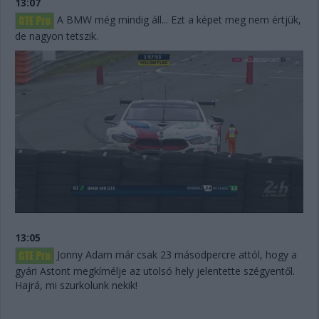
13:07
A BMW még mindig áll... Ezt a képet meg nem értjük,
de nagyon tetszik.
13:05
Jonny Adam már csak 23 másodpercre attól, hogy a
gyári Astont megkímélje az utolsó hely jelentette szégyentől.
Hajrá, mi szurkolunk nekik!