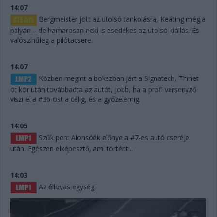
14:07
Bergmeister jött az utolsó tankolásra, Keating még a
pályán – de hamarosan neki is esedékes az utolsó kiállás. És
valószínűleg a pilótacsere.
14:07
Közben megint a bokszban járt a Signatech, Thiriet
öt kör után továbbadta az autót, jobb, ha a profi versenyző
viszi el a #36-ost a célig, és a győzelemig.
14:05
Szűk perc Alonsóék előnye a #7-es autó cseréje
után. Egészen elképesztő, ami történt...
14:03
Az éllovas egység: