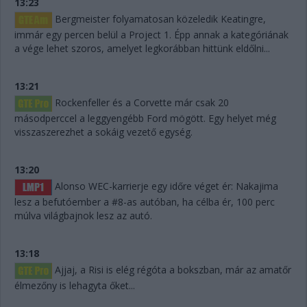
13:23
Bergmeister folyamatosan közeledik Keatingre,
immár egy percen belül a Project 1. Épp annak a kategóriának
a vége lehet szoros, amelyet legkorábban hittünk eldőlni...
13:21
Rockenfeller és a Corvette már csak 20
másodperccel a leggyengébb Ford mögött. Egy helyet még
visszaszerezhet a sokáig vezető egység.
13:20
Alonso WEC-karrierje egy időre véget ér: Nakajima
lesz a befutóember a #8-as autóban, ha célba ér, 100 perc
múlva világbajnok lesz az autó.
13:18
Ajjaj, a Risi is elég régóta a bokszban, már az amatőr
élmezőny is lehagyta őket...