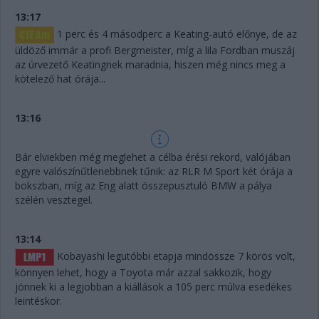
13:17
1 perc és 4 másodperc a Keating-autó előnye, de az
üldöző immár a profi Bergmeister, míg a lila Fordban muszáj
az úrvezető Keatingnek maradnia, hiszen még nincs meg a
kötelező hat órája...
13:16
Bár elviekben még meglehet a célba érési rekord, valójában
egyre valószínűtlenebbnek tűnik: az RLR M Sport két órája a
bokszban, míg az Eng alatt összepusztuló BMW a pálya
szélén vesztegel.
13:14
Kobayashi legutóbbi etapja mindössze 7 körös volt,
könnyen lehet, hogy a Toyota már azzal sakkozik, hogy
jönnek ki a legjobban a kiállások a 105 perc múlva esedékes
leintéskor.