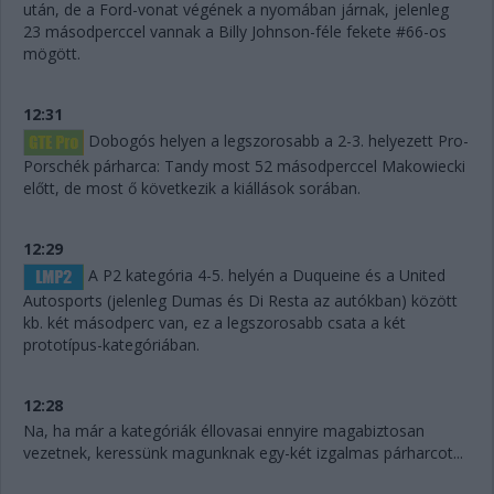
után, de a Ford-vonat végének a nyomában járnak, jelenleg
23 másodperccel vannak a Billy Johnson-féle fekete #66-os
mögött.
12:31
Dobogós helyen a legszorosabb a 2-3. helyezett Pro-
Porschék párharca: Tandy most 52 másodperccel Makowiecki
előtt, de most ő következik a kiállások sorában.
12:29
A P2 kategória 4-5. helyén a Duqueine és a United
Autosports (jelenleg Dumas és Di Resta az autókban) között
kb. két másodperc van, ez a legszorosabb csata a két
prototípus-kategóriában.
12:28
Na, ha már a kategóriák éllovasai ennyire magabiztosan
vezetnek, keressünk magunknak egy-két izgalmas párharcot...