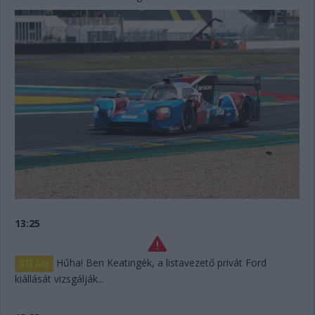
13:25
Hűha! Ben Keatingék, a listavezető privát Ford
kiállását vizsgálják...