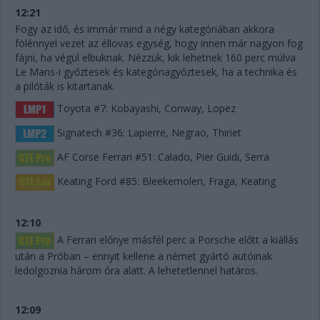
12:21
Fogy az idő, és immár mind a négy kategóriában akkora
fölénnyel vezet az éllovas egység, hogy innen már nagyon fog
fájni, ha végül elbuknak. Nézzük, kik lehetnek 160 perc múlva
Le Mans-i győztesek és kategóriagyőztesek, ha a technika és
a pilóták is kitartanak.
Toyota #7: Kobayashi, Conway, Lopez
Signatech #36: Lapierre, Negrao, Thiriet
AF Corse Ferrari #51: Calado, Pier Guidi, Serra
Keating Ford #85: Bleekemolen, Fraga, Keating
12:10
A Ferrari előnye másfél perc a Porsche előtt a kiállás
után a Próban – ennyit kellene a német gyártó autóinak
ledolgoznia három óra alatt. A lehetetlennel határos.
12:09