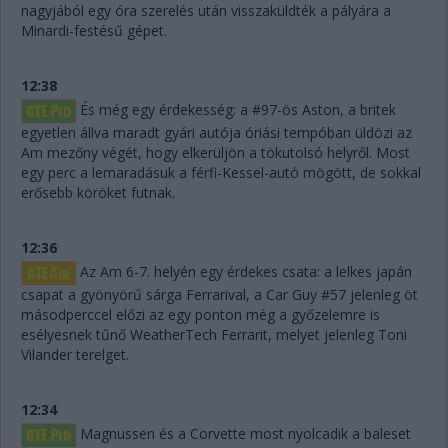
nagyjából egy óra szerelés után visszaküldték a pályára a
Minardi-festésű gépet.
12:38
És még egy érdekesség: a #97-ös Aston, a britek
egyetlen állva maradt gyári autója óriási tempóban üldözi az
Am mezőny végét, hogy elkerüljön a tökutolsó helyről. Most
egy perc a lemaradásuk a férfi-Kessel-autó mögött, de sokkal
erősebb köröket futnak.
12:36
Az Am 6-7. helyén egy érdekes csata: a lelkes japán
csapat a gyönyörű sárga Ferrarival, a Car Guy #57 jelenleg öt
másodperccel előzi az egy ponton még a győzelemre is
esélyesnek tűnő WeatherTech Ferrarit, melyet jelenleg Toni
Vilander terelget.
12:34
Magnussen és a Corvette most nyolcadik a baleset