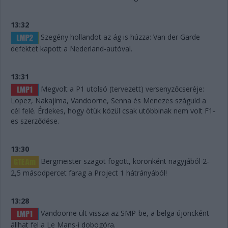
13:32
Szegény hollandot az ág is húzza: Van der Garde
defektet kapott a Nederland-autóval.
13:31
Megvolt a P1 utolsó (tervezett) versenyzőcseréje:
Lopez, Nakajima, Vandoorne, Senna és Menezes száguld a
cél felé. Érdekes, hogy ötük közül csak utóbbinak nem volt F1-
es szerződése.
13:30
Bergmeister szagot fogott, körönként nagyjából 2-
2,5 másodpercet farag a Project 1 hátrányából!
13:28
Vandoorne ült vissza az SMP-be, a belga újoncként
állhat fel a Le Mans-i dobogóra.