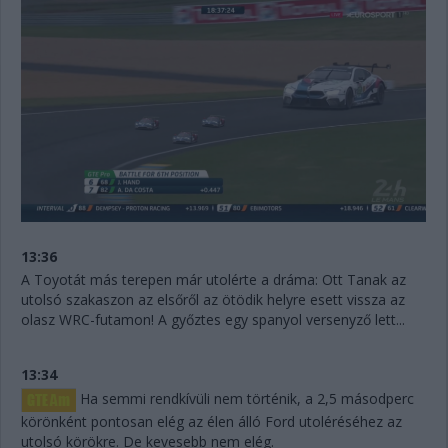
13:36
A Toyotát más terepen már utolérte a dráma: Ott Tanak az
utolsó szakaszon az elsőről az ötödik helyre esett vissza az
olasz WRC-futamon! A győztes egy spanyol versenyző lett...
13:34
Ha semmi rendkívüli nem történik, a 2,5 másodperc
körönként pontosan elég az élen álló Ford utoléréséhez az
utolsó körökre. De kevesebb nem elég.