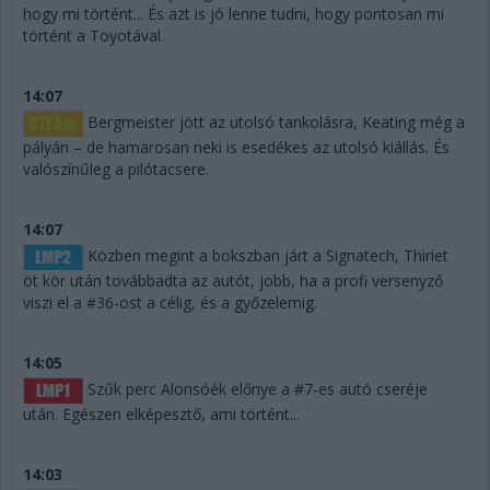
hogy mi történt... És azt is jó lenne tudni, hogy pontosan mi
történt a Toyotával.
14:07
Bergmeister jött az utolsó tankolásra, Keating még a
pályán – de hamarosan neki is esedékes az utolsó kiállás. És
valószínűleg a pilótacsere.
14:07
Közben megint a bokszban járt a Signatech, Thiriet
öt kör után továbbadta az autót, jobb, ha a profi versenyző
viszi el a #36-ost a célig, és a győzelemig.
14:05
Szűk perc Alonsóék előnye a #7-es autó cseréje
után. Egészen elképesztő, ami történt...
14:03