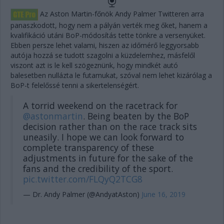
Az Aston Martin-főnök Andy Palmer Twitteren arra
panaszkodott, hogy nem a pályán verték meg őket, hanem a
kvalifikáció utáni BoP-módosítás tette tönkre a versenyüket.
Ebben persze lehet valami, hiszen az időmérő leggyorsabb
autója hozzá se tudott szagolni a küzdelemhez, másfelől
viszont azt is le kell szögeznünk, hogy mindkét autó
balesetben nullázta le futamukat, szóval nem lehet kizárólag a
BoP-t felelőssé tenni a sikertelenségért.
A torrid weekend on the racetrack for
@astonmartin
. Being beaten by the BoP
decision rather than on the race track sits
uneasily. I hope we can look forward to
complete transparency of these
adjustments in future for the sake of the
fans and the credibility of the sport.
pic.twitter.com/FLQyQ2TCG8
— Dr. Andy Palmer (@AndyatAston)
June 16, 2019