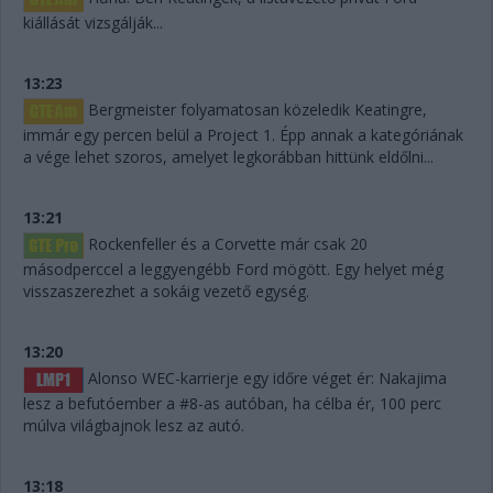
kiállását vizsgálják...
13:23
Bergmeister folyamatosan közeledik Keatingre,
immár egy percen belül a Project 1. Épp annak a kategóriának
a vége lehet szoros, amelyet legkorábban hittünk eldőlni...
13:21
Rockenfeller és a Corvette már csak 20
másodperccel a leggyengébb Ford mögött. Egy helyet még
visszaszerezhet a sokáig vezető egység.
13:20
Alonso WEC-karrierje egy időre véget ér: Nakajima
lesz a befutóember a #8-as autóban, ha célba ér, 100 perc
múlva világbajnok lesz az autó.
13:18