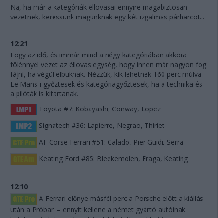
Na, ha már a kategóriák éllovasai ennyire magabiztosan
vezetnek, keressünk magunknak egy-két izgalmas párharcot...
12:21
Fogy az idő, és immár mind a négy kategóriában akkora
fölénnyel vezet az éllovas egység, hogy innen már nagyon fog
fájni, ha végül elbuknak. Nézzük, kik lehetnek 160 perc múlva
Le Mans-i győztesek és kategóriagyőztesek, ha a technika és
a pilóták is kitartanak.
Toyota #7: Kobayashi, Conway, Lopez
Signatech #36: Lapierre, Negrao, Thiriet
AF Corse Ferrari #51: Calado, Pier Guidi, Serra
Keating Ford #85: Bleekemolen, Fraga, Keating
12:10
A Ferrari előnye másfél perc a Porsche előtt a kiállás
után a Próban – ennyit kellene a német gyártó autóinak