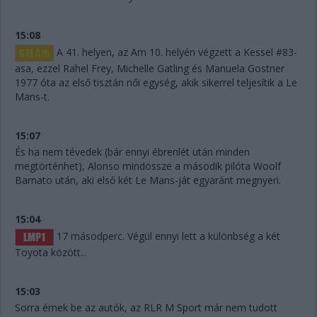
15:08
A 41. helyen, az Am 10. helyén végzett a Kessel #83-
asa, ezzel Rahel Frey, Michelle Gatling és Manuela Gostner
1977 óta az első tisztán női egység, akik sikerrel teljesítik a Le
Mans-t.
15:07
És ha nem tévedek (bár ennyi ébrenlét után minden
megtörténhet), Alonso mindössze a második pilóta Woolf
Barnato után, aki első két Le Mans-ját egyaránt megnyeri.
15:04
17 másodperc. Végül ennyi lett a különbség a két
Toyota között...
15:03
Sorra érnek be az autók, az RLR M Sport már nem tudott