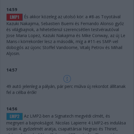
14:59
És akkor közeleg az utolsó kör: a #8-as Toyotával
Kazuki Nakajima, Sebastien Buemi és Fernando Alonso győz
és világbajnok, a hihetetlenül szerencsétlen testvérautóval
Jose Maria Lopez, Kazuki Nakajima és Mike Conway, az új Le
Mans-i körrekorder lesz a második, míg a #11-es SMP-vel
dobogós az újonc Stoffel Vandoorne, Vitalij Petrov és Mihail
Aljosin.
14:57
49 autó jelenleg a pályán, pár perc múlva új rekordot állítanak
fel a célba érők!
14:56
Az LMP2-ben a Signatech megvédi címét, és
megnyeri a bajnokságot. Nicolas Lapierre 4 LMP2-es indulása
során 4. győzelmét aratja, csapattársai Negrao és Thiriet,