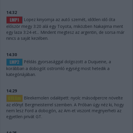
14:32
Lopez kinyomja az autó szemét, időtlen idő óta
először megy 3:20 alá egy Toyota, miközben Nakajima ment
egy laza 3:24-et... Mindent megtesz az argentin, de sorsa már
nincs a saját kezében.
14:30
Példás gyorsasággal dolgozott a Duqueine, a
korábban a dobogót ostromló egység most hetedik a
kategóriájában.
14:29
Bleekemolen odalépett: nyolc másodpercre növelte
az előnyt Bergmeisterrel szemben. A Próban úgy néz ki, hogy
nem lesz Ford a dobogón, az Am-et viszont megnyerheti az
egyetlen privát GT.
14:25