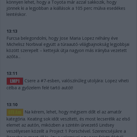
könnyen lehet, hogy a Toyota már azzal sakkozik, hogy
jönnek ki a legjobban a kiállások a 105 perc múlva esedékes
leintéskor.
13:13
Furcsa belegondolni, hogy Jose Maria Lopez néhány éve
Michelisz Norbival együtt a túraautó-világbajnokság legjobbjai
között szerepelt – kettejük útja nagyon más irányba vezetett
azóta...
13:11
Csere a #7-esben, valószínűleg utoljára: Lopez viheti
célba a győzelem felé tartó autót!
13:10
Na kérem, lehet, hogy mégsem dőlt el az amatőr
kategória. Keating sok időt veszített, és most lecserélik az első
elemet az autón, miközben a szintén úrvezető Lindsey
veszélyesen közelít a Project 1 Porschével. Szerencséjükre a