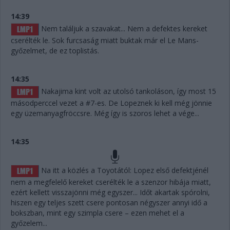
14:39
Nem találjuk a szavakat... Nem a defektes kereket
cserélték le. Sok furcsaság miatt buktak már el Le Mans-
győzelmet, de ez toplistás.
14:35
Nakajima kint volt az utolsó tankoláson, így most 15
másodperccel vezet a #7-es. De Lopeznek ki kell még jönnie
egy üzemanyagfröccsre. Még így is szoros lehet a vége...
14:35
Na itt a közlés a Toyotától: Lopez első defektjénél
nem a megfelelő kereket cserélték le a szenzor hibája miatt,
ezért kellett visszajönni még egyszer... Időt akartak spórolni,
hiszen egy teljes szett csere pontosan négyszer annyi idő a
bokszban, mint egy szimpla csere – ezen mehet el a
győzelem...