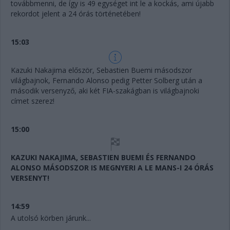
továbbmenni, de így is 49 egységet int le a kockás, ami újabb
rekordot jelent a 24 órás történetében!
15:03
Kazuki Nakajima először, Sebastien Buemi másodszor
világbajnok, Fernando Alonso pedig Petter Solberg után a
második versenyző, aki két FIA-szakágban is világbajnoki
címet szerez!
15:00
KAZUKI NAKAJIMA, SEBASTIEN BUEMI ÉS FERNANDO
ALONSO MÁSODSZOR IS MEGNYERI A LE MANS-I 24 ÓRÁS
VERSENYT!
14:59
A utolsó körben járunk...