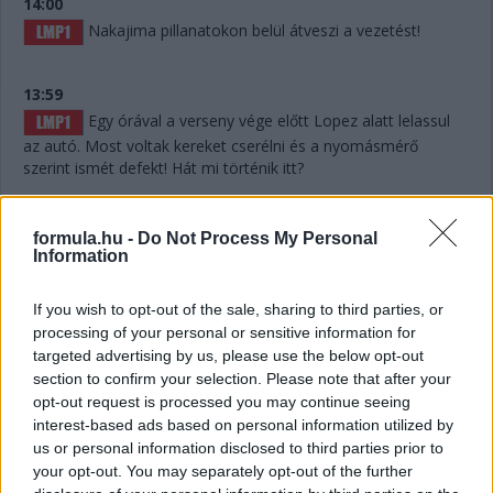
14:00
Nakajima pillanatokon belül átveszi a vezetést!
13:59
Egy órával a verseny vége előtt Lopez alatt lelassul
az autó. Most voltak kereket cserélni és a nyomásmérő
szerint ismét defekt! Hát mi történik itt?
13:59
formula.hu -
Do Not Process My Personal
Information
Lelassult a #7-es Toyota! Hát ilyet!!!
If you wish to opt-out of the sale, sharing to third parties, or
processing of your personal or sensitive information for
13:56
targeted advertising by us, please use the below opt-out
section to confirm your selection. Please note that after your
opt-out request is processed you may continue seeing
Defekt a #7-es Toyotánál, ha jól hallottuk az
interest-based ads based on personal information utilized by
üzenetet. De már túl is vannak a kiálláson, belefért.
us or personal information disclosed to third parties prior to
your opt-out. You may separately opt-out of the further