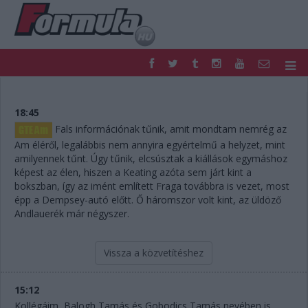
F1
PARC FERMÉ
FORMULA
MOTOR
18:45
NEMZETKÖZI
HAZAI
Fals információnak tűnik, amit mondtam nemrég az
RETRO
EGYÉB
Am éléről, legalábbis nem annyira egyértelmű a helyzet, mint
amilyennek tűnt. Úgy tűnik, elcsúsztak a kiállások egymáshoz
PODCAST
SHOP
képest az élen, hiszen a Keating azóta sem járt kint a
LIVE
TIPPJÁTÉK
bokszban, így az imént említett Fraga továbbra is vezet, most
DIGITÁLIS MAGAZIN
PONTÁLLÁSOK
épp a Dempsey-autó előtt. Ő háromszor volt kint, az üldöző
VERSENYNAPTÁRAK
Andlauerék már négyszer.
Vissza a közvetítéshez
15:12
Kollégáim, Balogh Tamás és Gobodics Tamás nevében is