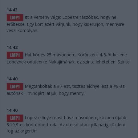
14:43
Itt a verseny vége: Lopezre rászóltak, hogy ne
erőltesse. Egy kört azért várjunk, hogy kiderüljön, mennyire
veszi komolyan.
14:42
Hat kör és 25 másodperc. Körönként 4-5-öt kellene
Lopeznek odatennie Nakajimának, ez szinte lehetetlen. Szinte.
14:40
Megtankolták a #7-est, tisztes előnye lesz a #8-as
autónak – mindjárt látjuk, hogy mennyi.
14:40
Lopez előnye most húsz másodperc, közben újabb
3:19,9-es kört dobott oda. Az utolsó utáni pillanatig küzdeni
fog az argentin.