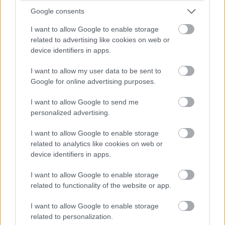
Google consents
ÉS ITT AZ ÚJABB DRÁMA! Keating stop&go
büntetést kap, mert kipörgette a kerekét a bokszban! A
I want to allow Google to enable storage
csapatvezető bakija a Le Mans-i kategóriagyőzelembe
related to advertising like cookies on web or
kerülhet!
device identifiers in apps.
I want to allow my user data to be sent to
13:49
Google for online advertising purposes.
Negyven másodperc! Óriási tempóban közelít
Bergmeister, de a Keating következő, egyben utolsó kiállása
I want to allow Google to send me
után valószínűleg beül majd a kétszeres Porsche Szuperkupa-,
personalized advertising.
illetve egyszeres Le Mans-i kategóriagyőztes Jeroen
Bleekemolen.
I want to allow Google to enable storage
related to analytics like cookies on web or
device identifiers in apps.
13:47
Az éllovas Signatechbe visszaült Pierre Thiriet. Azóta
I want to allow Google to enable storage
már el is telt a hiányzó hét másodperce... A francia úrvezető
related to functionality of the website or app.
(azok közül viszont az egyik legjobb) a Le Mans-győzelem és
a vb-cím felé viszi a #36-os autót, de egy hibával mindkettőt
I want to allow Google to enable storage
elbukhatják.
related to personalization.