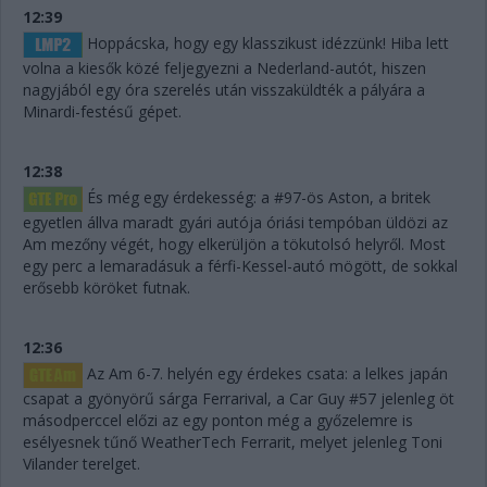
12:39
Hoppácska, hogy egy klasszikust idézzünk! Hiba lett
volna a kiesők közé feljegyezni a Nederland-autót, hiszen
nagyjából egy óra szerelés után visszaküldték a pályára a
Minardi-festésű gépet.
12:38
És még egy érdekesség: a #97-ös Aston, a britek
egyetlen állva maradt gyári autója óriási tempóban üldözi az
Am mezőny végét, hogy elkerüljön a tökutolsó helyről. Most
egy perc a lemaradásuk a férfi-Kessel-autó mögött, de sokkal
erősebb köröket futnak.
12:36
Az Am 6-7. helyén egy érdekes csata: a lelkes japán
csapat a gyönyörű sárga Ferrarival, a Car Guy #57 jelenleg öt
másodperccel előzi az egy ponton még a győzelemre is
esélyesnek tűnő WeatherTech Ferrarit, melyet jelenleg Toni
Vilander terelget.