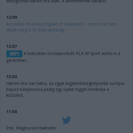
ledolgoznia három óra alatt. A lehetetlennel határos.
12:09
Az utolsó részösszefoglaló itt olvasható – most már nem
állunk meg a 15 órás leintésig!
12:07
A bokszban összepusztuló RLR M Sport azóta is a
garázsban...
12:02
Három óra van hátra, az egyik legjelentőségteljesebb európai
bajusz tulajdonosa pedig egy újabb inggel rombolja a
közízlést.
11:56
Íme, Magnussen balesete: