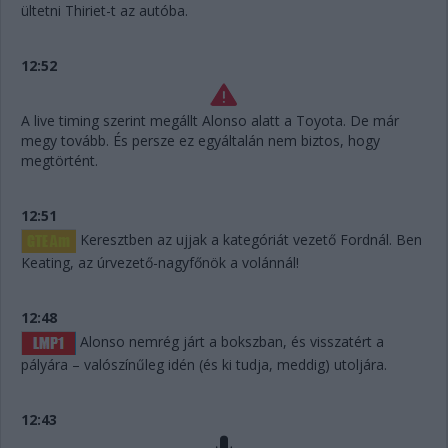
ültetni Thiriet-t az autóba.
12:52
A live timing szerint megállt Alonso alatt a Toyota. De már
megy tovább. És persze ez egyáltalán nem biztos, hogy
megtörtént.
12:51
Keresztben az ujjak a kategóriát vezető Fordnál. Ben
Keating, az úrvezető-nagyfőnök a volánnál!
12:48
Alonso nemrég járt a bokszban, és visszatért a
pályára – valószínűleg idén (és ki tudja, meddig) utoljára.
12:43