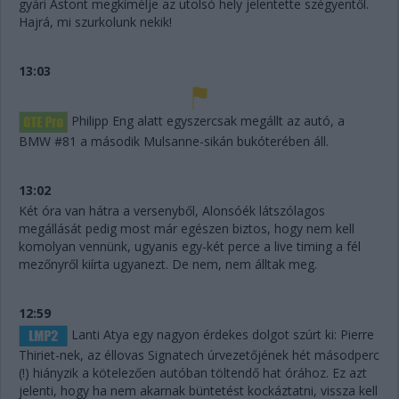
gyári Astont megkímélje az utolsó hely jelentette szégyentől.
Hajrá, mi szurkolunk nekik!
13:03
Philipp Eng alatt egyszercsak megállt az autó, a
BMW #81 a második Mulsanne-sikán bukóterében áll.
13:02
Két óra van hátra a versenyből, Alonsóék látszólagos
megállását pedig most már egészen biztos, hogy nem kell
komolyan vennünk, ugyanis egy-két perce a live timing a fél
mezőnyről kiírta ugyanezt. De nem, nem álltak meg.
12:59
Lanti Atya egy nagyon érdekes dolgot szúrt ki: Pierre
Thiriet-nek, az éllovas Signatech úrvezetőjének hét másodperc
(!) hiányzik a kötelezően autóban töltendő hat órához. Ez azt
jelenti, hogy ha nem akarnak büntetést kockáztatni, vissza kell