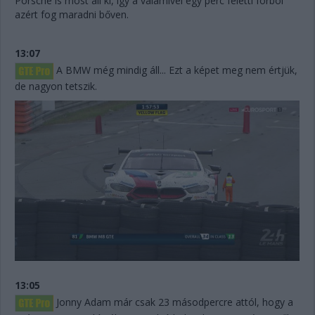
Porsche is most áll ki, így a valamivel egy perc feletti fórból
azért fog maradni bőven.
13:07
A BMW még mindig áll... Ezt a képet meg nem értjük,
de nagyon tetszik.
13:05
Jonny Adam már csak 23 másodpercre attól, hogy a