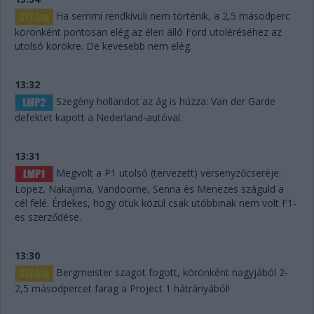
Ha semmi rendkívüli nem történik, a 2,5 másodperc
körönként pontosan elég az élen álló Ford utoléréséhez az
utolsó körökre. De kevesebb nem elég.
13:32
Szegény hollandot az ág is húzza: Van der Garde
defektet kapott a Nederland-autóval.
13:31
Megvolt a P1 utolsó (tervezett) versenyzőcseréje:
Lopez, Nakajima, Vandoorne, Senna és Menezes száguld a
cél felé. Érdekes, hogy ötük közül csak utóbbinak nem volt F1-
es szerződése.
13:30
Bergmeister szagot fogott, körönként nagyjából 2-
2,5 másodpercet farag a Project 1 hátrányából!