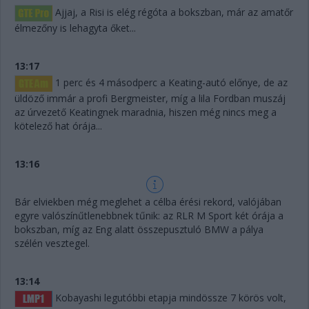
Ajjaj, a Risi is elég régóta a bokszban, már az amatőr
élmezőny is lehagyta őket...
13:17
1 perc és 4 másodperc a Keating-autó előnye, de az
üldöző immár a profi Bergmeister, míg a lila Fordban muszáj
az úrvezető Keatingnek maradnia, hiszen még nincs meg a
kötelező hat órája...
13:16
Bár elviekben még meglehet a célba érési rekord, valójában
egyre valószínűtlenebbnek tűnik: az RLR M Sport két órája a
bokszban, míg az Eng alatt összepusztuló BMW a pálya
szélén vesztegel.
13:14
Kobayashi legutóbbi etapja mindössze 7 körös volt,