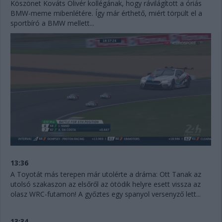
Köszönet Kováts Olivér kollégának, hogy rávilágított a óriás
BMW-meme mibenlétére. Így már érthető, miért törpült el a
sportbíró a BMW mellett...
13:36
A Toyotát más terepen már utolérte a dráma: Ott Tanak az
utolsó szakaszon az elsőről az ötödik helyre esett vissza az
olasz WRC-futamon! A győztes egy spanyol versenyző lett...
13:34