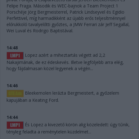
Felipe Fraga. Második és WEC-bajnok a Team Project 1
Porschéje Jörg Bergmeisterrel, Patrick Lindseyvel és Egidio
Perfettivel, míg harmadikként az újabb erős teljesítménnyel
előrukkoló tavalyelőtti győztes, a JMW Ferrari zár Jeff Segallal,
Wei Luval és Rodrigo Baptistával.
14:48
Lopez azért a miheztartás végett ad 2,2
Nakajimának, de ez édeskevés. Illetve legföljebb arra elég,
hogy fájdalmasan közel legyenek a végén...
14:46
Bleekemolen lerázta Bergmeistert, a győzelem
kapujában a Keating Ford.
14:44
És Lopez a kivezető körön alig közeledett: úgy tűnik,
tényleg feladta a reménytelen küzdelmet...