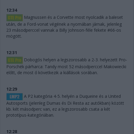
12:34
Magnussen és a Corvette most nyolcadik a baleset
után, de a Ford-vonat végének a nyomában járnak, jelenleg
23 másodperccel vannak a Billy Johnson-féle fekete #66-os
mögött.
12:31
Dobogós helyen a legszorosabb a 2-3. helyezett Pro-
Porschék párharca: Tandy most 52 másodperccel Makowiecki
előtt, de most ő következik a kiállások sorában.
12:29
A P2 kategória 4-5. helyén a Duqueine és a United
Autosports (jelenleg Dumas és Di Resta az autókban) között
kb. két másodperc van, ez a legszorosabb csata a két
prototípus-kategóriában.
12:28