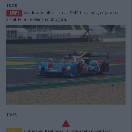
13:28
Vandoorne ült vissza az SMP-be, a belga újoncként
állhat fel a Le Mans-i dobogóra.
13:25
Hűha! Ben Keatingék, a listavezető privát Ford