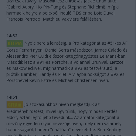
akárcsak tavaly. Második lesz a #38-as Jackie Chan autó
(Gabirel Aubry, Ho Pin-Tung és Stephane Richelmi), míg a
harmadik helyre a pole-ból induló TDS ér be Loic Duval,
Francois Perrodo, Matthieu Vaxiviere felállásban.
14:52
Nyolc perc a leintésig, a Pro kategóriát az #51-es AF
Corse Ferrari nyeri, Daniel Serra másodszor, James Calado és
Alessandro Pier Guidi először kategóriagyőztes Le Mans-ban.
Második lesz a #91-es Porsche, a volánnal Brunival, Lietzcel
és Makowieckivel, míg harmadik a #93-as testvérautó, a
pilóták Bamber, Tandy és Pilet. A világbajnokságot a #92-es
Porschével Kevin Estre és Michael Christensen nyeri.
14:51
Jó szokásunkhoz híven megkezdjük az
eredményhirdetést, mivel úgy tűnik, hogy minden kérdés
eldőlt, aztán legföljebb tévedünk... Az amatőr kategóriát a
mezőny egyetlen olyan nevezője nyeri, mely nem valamely
bajnokságból, hanem "önállóan" nevezett be: Ben Keating
privát Fordja, a csapatvezető társai Jeroen Bleekemolen és