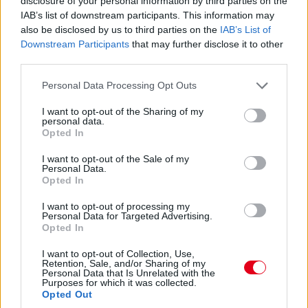
disclosure of your personal information by third parties on the
13:55
IAB’s list of downstream participants. This information may
Hát nagyjából semennyi! Úgy hat másodperc. Két
also be disclosed by us to third parties on the
IAB’s List of
kört kell még megtennie Keatingnek a kerékcsere előtt,
Downstream Participants
that may further disclose it to other
Bergmeister addig utol is érheti – és amúgy mintha megint
third parties.
nem lett volna teljesen tiszta az indulás...
Please note that this website/app uses one or more Google
Personal Data Processing Opt Outs
services and may gather and store information including but
13:54
not limited to your visit or usage behaviour. You may click to
I want to opt-out of the Sharing of my
Keating bejött letölteni a büntetést, megállt és
personal data.
grant or deny consent to Google and its third-party tags to
Opted In
elindult, nézzük, mennyi előnye marad...
use your data for below specified purposes in below Google
consent section.
I want to opt-out of the Sale of my
Personal Data.
13:53
Opted In
Éles csata a 7-8. helyen: az egy szem élő Corvette-tel
Garcia kergeti Plát a Fordban.
I want to opt-out of processing my
Personal Data for Targeted Advertising.
Opted In
13:53
I want to opt-out of Collection, Use,
Közben már csak 37,5 másodperc Bergmeister lemaradása...
Retention, Sale, and/or Sharing of my
Personal Data that Is Unrelated with the
Purposes for which it was collected.
Opted Out
13:52