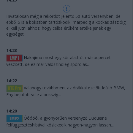
Hivatalosan még a rekordot jelentő 50 autó versenyben, de
ebből 5 is a bokszban tartózkodik, márpedig a kockás zászlóig
el kell jutni ahhoz, hogy célba érőként értékeljenek egy
egységet.
14:23
Nakajima most egy kör alatt öt másodpercet
veszített, de ez már valószínűleg spórolás...
14:22
Valahogy továbbment az órákkal ezelőtt leálló BMW,
Eng bejutott vele a bokszig...
14:20
Óóóóó, a gyönyörűen versenyző Duqueine
felfüggesztéshibával közlekedik nagyon-nagyon lassan...