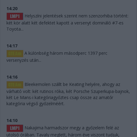
14:20
Helyszíni jelentések szerint nem szenzorhiba történt:
két kör alatt két defektet kapott a versenyt domináló #7-es
Toyota...
14:17
A különbség három másodperc 1397 perc
versenyzés után...
14:16
Bleekemolen szállt be Keating helyére, ahogy az
várható volt: két rutinos róka, két Porsche Szuperkupa-bajnok,
két Le Mans-i kategóriagyőztes csap össze az amatőr
kategória végső győzelméért.
14:10
Nakajima harmadszor megy a győzelem felé az
utolsó órában. Tavaly meglett, három éve viszont tudjuk,