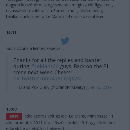
nagyon köszönöm az egésznapos megtisztelő figyelmet,
olvassátok továbbra is a Formula.hu-t, jövőre pedig
találkozzunk ismét a Le Mans-i 24 órás közvetítésén!
15:11
Búcsúzzunk a leintés képeivel...
Thanks for all the replies and banter
during
#LeMans24
guys. Back on the F1
scene next week. Cheers!
pic.twitter.com/4aACGvjX2N
— Grand Prix Diary (@GrandPrixDiary)
June 16, 2019
15:09
Ritka szoros volt az idei Le Mans, mindössze 11.
alkalommal, s 2011 óta először fordul elő, hogy körön belül
érkezik be az első két helyezett.