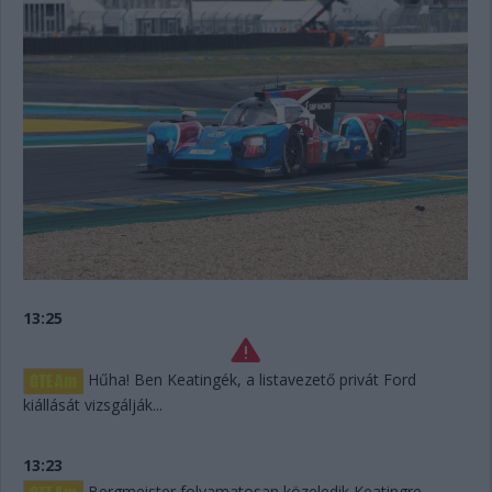
13:25
Hűha! Ben Keatingék, a listavezető privát Ford
kiállását vizsgálják...
13:23
Bergmeister folyamatosan közeledik Keatingre,