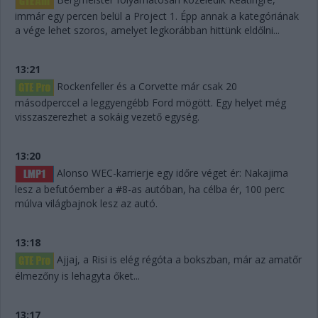
immár egy percen belül a Project 1. Épp annak a kategóriának
a vége lehet szoros, amelyet legkorábban hittünk eldőlni...
13:21
Rockenfeller és a Corvette már csak 20
másodperccel a leggyengébb Ford mögött. Egy helyet még
visszaszerezhet a sokáig vezető egység.
13:20
Alonso WEC-karrierje egy időre véget ér: Nakajima
lesz a befutóember a #8-as autóban, ha célba ér, 100 perc
múlva világbajnok lesz az autó.
13:18
Ajjaj, a Risi is elég régóta a bokszban, már az amatőr
élmezőny is lehagyta őket...
13:17