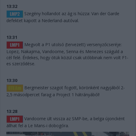
13:32
Szegény hollandot az ág is húzza: Van der Garde
defektet kapott a Nederland-autóval.
13:31
Megvolt a P1 utolsó (tervezett) versenyzőcseréje:
Lopez, Nakajima, Vandoorne, Senna és Menezes száguld a
cél felé. Érdekes, hogy ötük közül csak utóbbinak nem volt F1-
es szerződése.
13:30
Bergmeister szagot fogott, körönként nagyjából 2-
2,5 másodpercet farag a Project 1 hátrányából!
13:28
Vandoorne ült vissza az SMP-be, a belga újoncként
állhat fel a Le Mans-i dobogóra.