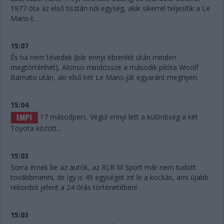
1977 óta az első tisztán női egység, akik sikerrel teljesítik a Le
Mans-t.
15:07
És ha nem tévedek (bár ennyi ébrenlét után minden
megtörténhet), Alonso mindössze a második pilóta Woolf
Barnato után, aki első két Le Mans-ját egyaránt megnyeri.
15:04
17 másodperc. Végül ennyi lett a különbség a két
Toyota között...
15:03
Sorra érnek be az autók, az RLR M Sport már nem tudott
továbbmenni, de így is 49 egységet int le a kockás, ami újabb
rekordot jelent a 24 órás történetében!
15:03