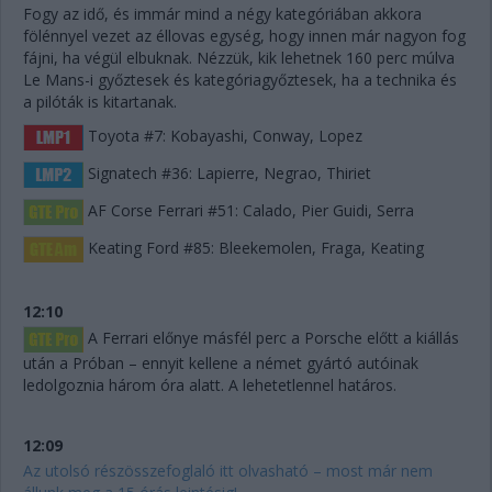
Fogy az idő, és immár mind a négy kategóriában akkora
fölénnyel vezet az éllovas egység, hogy innen már nagyon fog
fájni, ha végül elbuknak. Nézzük, kik lehetnek 160 perc múlva
Le Mans-i győztesek és kategóriagyőztesek, ha a technika és
a pilóták is kitartanak.
Toyota #7: Kobayashi, Conway, Lopez
Signatech #36: Lapierre, Negrao, Thiriet
AF Corse Ferrari #51: Calado, Pier Guidi, Serra
Keating Ford #85: Bleekemolen, Fraga, Keating
12:10
A Ferrari előnye másfél perc a Porsche előtt a kiállás
után a Próban – ennyit kellene a német gyártó autóinak
ledolgoznia három óra alatt. A lehetetlennel határos.
12:09
Az utolsó részösszefoglaló itt olvasható – most már nem