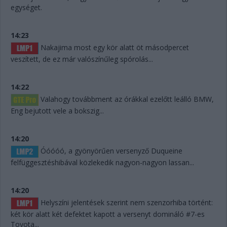
egységet.
14:23
Nakajima most egy kör alatt öt másodpercet
veszített, de ez már valószínűleg spórolás...
14:22
Valahogy továbbment az órákkal ezelőtt leálló BMW,
Eng bejutott vele a bokszig...
14:20
Óóóóó, a gyönyörűen versenyző Duqueine
felfüggesztéshibával közlekedik nagyon-nagyon lassan...
14:20
Helyszíni jelentések szerint nem szenzorhiba történt:
két kör alatt két defektet kapott a versenyt domináló #7-es
Toyota...