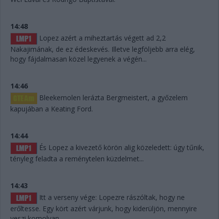
14:48
Lopez azért a miheztartás végett ad 2,2
Nakajimának, de ez édeskevés. Illetve legföljebb arra elég,
hogy fájdalmasan közel legyenek a végén...
14:46
Bleekemolen lerázta Bergmeistert, a győzelem
kapujában a Keating Ford.
14:44
És Lopez a kivezető körön alig közeledett: úgy tűnik,
tényleg feladta a reménytelen küzdelmet...
14:43
Itt a verseny vége: Lopezre rászóltak, hogy ne
erőltesse. Egy kört azért várjunk, hogy kiderüljön, mennyire
veszi komolyan.