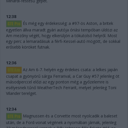
Minardi-festésű gépet.
12:38
És még egy érdekesség: a #97-ös Aston, a britek
egyetlen állva maradt gyári autója óriási tempóban üldözi az
Am mezőny végét, hogy elkerüljön a tökutolsó helyről. Most
egy perc a lemaradásuk a férfi-Kessel-autó mögött, de sokkal
erősebb köröket futnak.
12:36
Az Am 6-7. helyén egy érdekes csata: a lelkes japán
csapat a gyönyörű sárga Ferrarival, a Car Guy #57 jelenleg öt
másodperccel előzi az egy ponton még a győzelemre is
esélyesnek tűnő WeatherTech Ferrarit, melyet jelenleg Toni
Vilander terelget.
12:34
Magnussen és a Corvette most nyolcadik a baleset
után, de a Ford-vonat végének a nyomában járnak, jelenleg