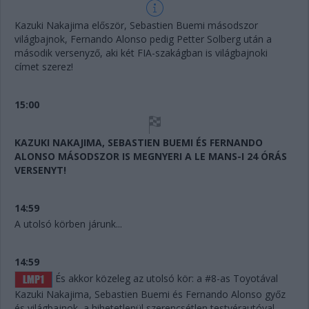
Kazuki Nakajima először, Sebastien Buemi másodszor
világbajnok, Fernando Alonso pedig Petter Solberg után a
második versenyző, aki két FIA-szakágban is világbajnoki
címet szerez!
15:00
KAZUKI NAKAJIMA, SEBASTIEN BUEMI ÉS FERNANDO
ALONSO MÁSODSZOR IS MEGNYERI A LE MANS-I 24 ÓRÁS
VERSENYT!
14:59
A utolsó körben járunk...
14:59
És akkor közeleg az utolsó kör: a #8-as Toyotával
Kazuki Nakajima, Sebastien Buemi és Fernando Alonso győz
és világbajnok, a hihetetlenül szerencsétlen testvérautóval