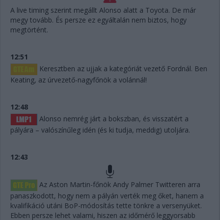
A live timing szerint megállt Alonso alatt a Toyota. De már
megy tovább. És persze ez egyáltalán nem biztos, hogy
megtörtént.
12:51
Keresztben az ujjak a kategóriát vezető Fordnál. Ben
Keating, az úrvezető-nagyfőnök a volánnál!
12:48
Alonso nemrég járt a bokszban, és visszatért a
pályára – valószínűleg idén (és ki tudja, meddig) utoljára.
12:43
Az Aston Martin-főnök Andy Palmer Twitteren arra
panaszkodott, hogy nem a pályán verték meg őket, hanem a
kvalifikáció utáni BoP-módosítás tette tönkre a versenyüket.
Ebben persze lehet valami, hiszen az időmérő leggyorsabb