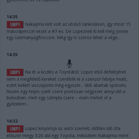
14:35
Nakajima kint volt az utolsó tankoláson, így most 15
másodperccel vezet a #7-es. De Lopeznek ki kell még jönnie
egy üzemanyagfröccsre. Még így is szoros lehet a vége...
14:35
Na itt a közlés a Toyotától: Lopez első defektjénél
nem a megfelelő kereket cserélték le a szenzor hibája miatt,
ezért kellett visszajönni még egyszer... Időt akartak spórolni,
hiszen egy teljes szett csere pontosan négyszer annyi idő a
bokszban, mint egy szimpla csere – ezen mehet el a
győzelem...
14:32
Lopez kinyomja az autó szemét, időtlen idő óta
először megy 3:20 alá egy Toyota, miközben Nakajima ment