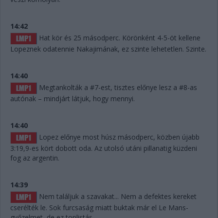
14:42
Hat kör és 25 másodperc. Körönként 4-5-öt kellene
Lopeznek odatennie Nakajimának, ez szinte lehetetlen. Szinte.
14:40
Megtankolták a #7-est, tisztes előnye lesz a #8-as
autónak – mindjárt látjuk, hogy mennyi.
14:40
Lopez előnye most húsz másodperc, közben újabb
3:19,9-es kört dobott oda. Az utolsó utáni pillanatig küzdeni
fog az argentin.
14:39
Nem találjuk a szavakat... Nem a defektes kereket
cserélték le. Sok furcsaság miatt buktak már el Le Mans-
győzelmet, de ez toplistás.