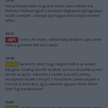
13:13
Furcsa belegondolni, hogy Jose Maria Lopez néhány éve
Michelisz Norbival együtt a túraautó-világbajnokság legjobbjai
között szerepelt – kettejük útja nagyon más irányba vezetett
azóta...
13:11
Csere a #7-esben, valószínűleg utoljára: Lopez viheti
célba a győzelem felé tartó autót!
13:10
Na kérem, lehet, hogy mégsem dőlt el az amatőr
kategória. Keating sok időt veszített, és most lecserélik az első
elemet az autón, miközben a szintén úrvezető Lindsey
veszélyesen közelít a Project 1 Porschével. Szerencséjükre a
Porsche is most áll ki, így a valamivel egy perc feletti fórból
azért fog maradni bőven.
13:07
A BMW még mindig áll... Ezt a képet meg nem értjük,