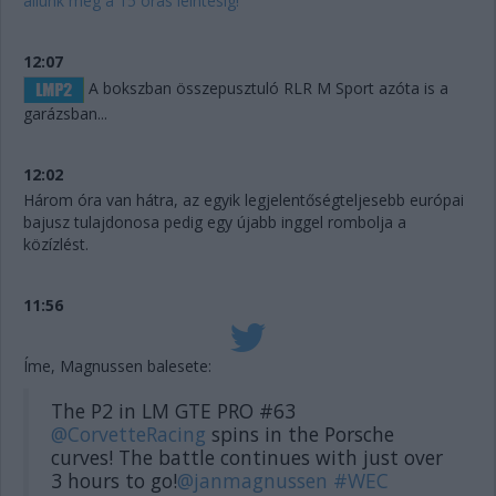
állunk meg a 15 órás leintésig!
12:07
A bokszban összepusztuló RLR M Sport azóta is a
garázsban...
12:02
Három óra van hátra, az egyik legjelentőségteljesebb európai
bajusz tulajdonosa pedig egy újabb inggel rombolja a
közízlést.
11:56
Íme, Magnussen balesete:
The P2 in LM GTE PRO #63
@CorvetteRacing
spins in the Porsche
curves! The battle continues with just over
3 hours to go!
@janmagnussen
#WEC