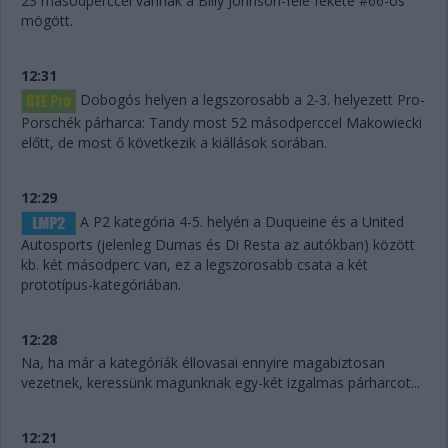
23 másodperccel vannak a Billy Johnson-féle fekete #66-os
mögött.
12:31
Dobogós helyen a legszorosabb a 2-3. helyezett Pro-
Porschék párharca: Tandy most 52 másodperccel Makowiecki
előtt, de most ő következik a kiállások sorában.
12:29
A P2 kategória 4-5. helyén a Duqueine és a United
Autosports (jelenleg Dumas és Di Resta az autókban) között
kb. két másodperc van, ez a legszorosabb csata a két
prototípus-kategóriában.
12:28
Na, ha már a kategóriák éllovasai ennyire magabiztosan
vezetnek, keressünk magunknak egy-két izgalmas párharcot...
12:21