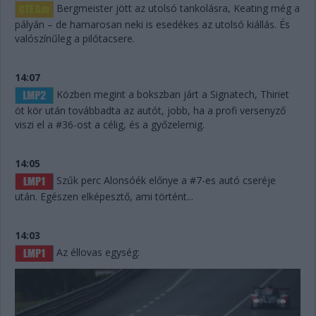
Bergmeister jött az utolsó tankolásra, Keating még a
pályán – de hamarosan neki is esedékes az utolsó kiállás. És
valószínűleg a pilótacsere.
14:07
Közben megint a bokszban járt a Signatech, Thiriet
öt kör után továbbadta az autót, jobb, ha a profi versenyző
viszi el a #36-ost a célig, és a győzelemig.
14:05
Szűk perc Alonsóék előnye a #7-es autó cseréje
után. Egészen elképesztő, ami történt...
14:03
Az éllovas egység: