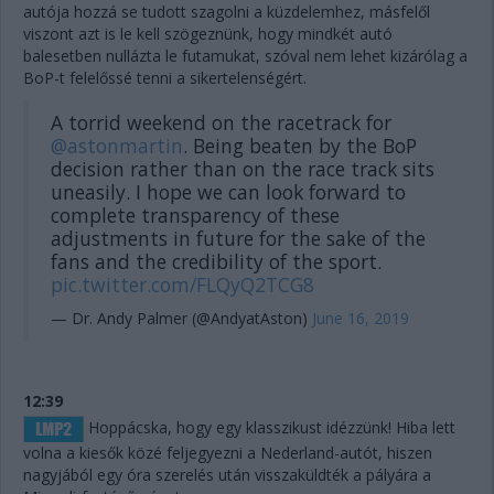
autója hozzá se tudott szagolni a küzdelemhez, másfelől
viszont azt is le kell szögeznünk, hogy mindkét autó
balesetben nullázta le futamukat, szóval nem lehet kizárólag a
BoP-t felelőssé tenni a sikertelenségért.
A torrid weekend on the racetrack for
@astonmartin
. Being beaten by the BoP
decision rather than on the race track sits
uneasily. I hope we can look forward to
complete transparency of these
adjustments in future for the sake of the
fans and the credibility of the sport.
pic.twitter.com/FLQyQ2TCG8
— Dr. Andy Palmer (@AndyatAston)
June 16, 2019
12:39
Hoppácska, hogy egy klasszikust idézzünk! Hiba lett
volna a kiesők közé feljegyezni a Nederland-autót, hiszen
nagyjából egy óra szerelés után visszaküldték a pályára a