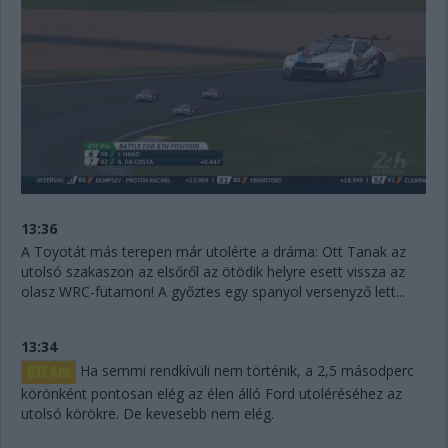
13:36
A Toyotát más terepen már utolérte a dráma: Ott Tanak az
utolsó szakaszon az elsőről az ötödik helyre esett vissza az
olasz WRC-futamon! A győztes egy spanyol versenyző lett...
13:34
Ha semmi rendkívüli nem történik, a 2,5 másodperc
körönként pontosan elég az élen álló Ford utoléréséhez az
utolsó körökre. De kevesebb nem elég.