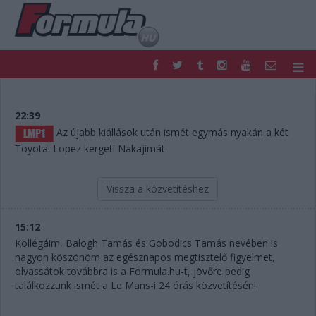
F1
PARC FERMÉ
FORMULA
MOTOR
22:39
NEMZETKÖZI
HAZAI
Az újabb kiállások után ismét egymás nyakán a két
RETRO
EGYÉB
Toyota! Lopez kergeti Nakajimát.
PODCAST
SHOP
LIVE
TIPPJÁTÉK
Vissza a közvetítéshez
DIGITÁLIS MAGAZIN
PONTÁLLÁSOK
VERSENYNAPTÁRAK
15:12
Kollégáim, Balogh Tamás és Gobodics Tamás nevében is
nagyon köszönöm az egésznapos megtisztelő figyelmet,
olvassátok továbbra is a Formula.hu-t, jövőre pedig
találkozzunk ismét a Le Mans-i 24 órás közvetítésén!