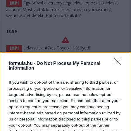
Egy órával a verseny vége előtt Lopez alatt lelassul
az autó. Most voltak kereket cserélni és a nyomásmérő
szerint ismét defekt! Hát mi történik itt?
13:59
Lelassult a #7-es Toyota! Hát ilyet!!!
formula.hu -
Do Not Process My Personal
13:56
Information
Defekt a #7-es Toyotánál, ha jól hallottuk az
If you wish to opt-out of the sale, sharing to third parties, or
üzenetet. De már túl is vannak a kiálláson, belefért.
processing of your personal or sensitive information for
targeted advertising by us, please use the below opt-out
section to confirm your selection. Please note that after your
13:55
opt-out request is processed you may continue seeing
Hát nagyjából semennyi! Úgy hat másodperc. Két
interest-based ads based on personal information utilized by
kört kell még megtennie Keatingnek a kerékcsere előtt,
us or personal information disclosed to third parties prior to
Bergmeister addig utol is érheti – és amúgy mintha megint
your opt-out. You may separately opt-out of the further
nem lett volna teljesen tiszta az indulás...