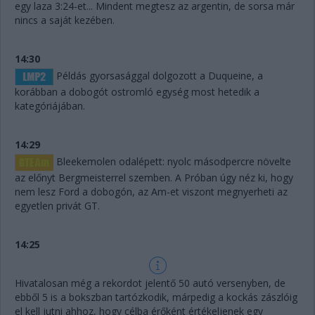
egy laza 3:24-et... Mindent megtesz az argentin, de sorsa már
nincs a saját kezében.
14:30
Példás gyorsasággal dolgozott a Duqueine, a
korábban a dobogót ostromló egység most hetedik a
kategóriájában.
14:29
Bleekemolen odalépett: nyolc másodpercre növelte
az előnyt Bergmeisterrel szemben. A Próban úgy néz ki, hogy
nem lesz Ford a dobogón, az Am-et viszont megnyerheti az
egyetlen privát GT.
14:25
Hivatalosan még a rekordot jelentő 50 autó versenyben, de
ebből 5 is a bokszban tartózkodik, márpedig a kockás zászlóig
el kell jutni ahhoz, hogy célba érőként értékeljenek egy