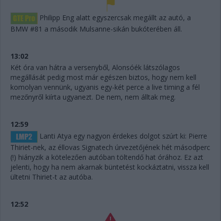
Philipp Eng alatt egyszercsak megállt az autó, a
BMW #81 a második Mulsanne-sikán bukóterében áll.
13:02
Két óra van hátra a versenyből, Alonsóék látszólagos
megállását pedig most már egészen biztos, hogy nem kell
komolyan vennünk, ugyanis egy-két perce a live timing a fél
mezőnyről kiírta ugyanezt. De nem, nem álltak meg.
12:59
Lanti Atya egy nagyon érdekes dolgot szúrt ki: Pierre
Thiriet-nek, az éllovas Signatech úrvezetőjének hét másodperc
(!) hiányzik a kötelezően autóban töltendő hat órához. Ez azt
jelenti, hogy ha nem akarnak büntetést kockáztatni, vissza kell
ültetni Thiriet-t az autóba.
12:52