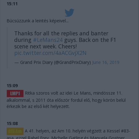
15:11
Búcsúzzunk a leintés képeivel...
Thanks for all the replies and banter
during
#LeMans24
guys. Back on the F1
scene next week. Cheers!
pic.twitter.com/4aACGvjX2N
— Grand Prix Diary (@GrandPrixDiary)
June 16, 2019
15:09
Ritka szoros volt az idei Le Mans, mindössze 11.
alkalommal, s 2011 óta először fordul elő, hogy körön belül
érkezik be az első két helyezett.
15:08
A 41. helyen, az Am 10. helyén végzett a Kessel #83-
asa, ezzel Rahel Frey, Michelle Gatling és Manuela Gostner