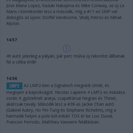
Jose Maria Lopez, Kazuki Nakajima és Mike Conway, az új Le
Mans-i körrekorder lesz a második, míg a #11-es SMP-vel
dobogós az újonc Stoffel Vandoorne, Vitalij Petrov és Mihail
Aljosin.
14:57
49 autó jelenleg a pályán, pár perc múlva új rekordot állítanak
fel a célba érők!
14:56
Az LMP2-ben a Signatech megvédi címét, és
megnyeri a bajnokságot. Nicolas Lapierre 4 LMP2-es indulása
során 4. győzelmét aratja, csapattársai Negrao és Thiriet,
akárcsak tavaly. Második lesz a #38-as Jackie Chan autó
(Gabirel Aubry, Ho Pin-Tung és Stephane Richelmi), míg a
harmadik helyre a pole-ból induló TDS ér be Loic Duval,
Francois Perrodo, Matthieu Vaxiviere felállásban.