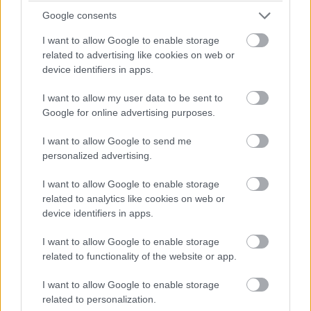
Google consents
13:49
I want to allow Google to enable storage
Negyven másodperc! Óriási tempóban közelít
related to advertising like cookies on web or
Bergmeister, de a Keating következő, egyben utolsó kiállása
device identifiers in apps.
után valószínűleg beül majd a kétszeres Porsche Szuperkupa-,
illetve egyszeres Le Mans-i kategóriagyőztes Jeroen
I want to allow my user data to be sent to
Bleekemolen.
Google for online advertising purposes.
I want to allow Google to send me
13:47
personalized advertising.
Az éllovas Signatechbe visszaült Pierre Thiriet. Azóta
már el is telt a hiányzó hét másodperce... A francia úrvezető
I want to allow Google to enable storage
(azok közül viszont az egyik legjobb) a Le Mans-győzelem és
related to analytics like cookies on web or
a vb-cím felé viszi a #36-os autót, de egy hibával mindkettőt
device identifiers in apps.
elbukhatják.
I want to allow Google to enable storage
related to functionality of the website or app.
13:46
Megint négy másodperc körül! 44 szekundum maradt
I want to allow Google to enable storage
Keating előnyéből.
related to personalization.