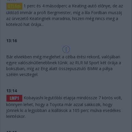
1 perc és 4 másodperc a Keating-autó előnye, de az
üldöző immár a profi Bergmeister, míg a lila Fordban muszáj
az úrvezető Keatingnek maradnia, hiszen még nincs meg a
kötelező hat órája...
13:16
Bár elviekben még meglehet a célba érési rekord, valójában
egyre valószínűtlenebbnek tűnik: az RLR M Sport két órája a
bokszban, míg az Eng alatt összepusztuló BMW a pálya
szélén vesztegel.
13:14
Kobayashi legutóbbi etapja mindössze 7 körös volt,
könnyen lehet, hogy a Toyota már azzal sakkozik, hogy
jönnek ki a legjobban a kiállások a 105 perc múlva esedékes
leintéskor.