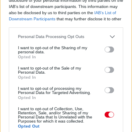
disclosure of your personal information by third parties on the
IAB’s list of downstream participants. This information may
also be disclosed by us to third parties on the
IAB’s List of
13:54
Downstream Participants
that may further disclose it to other
Keating bejött letölteni a büntetést, megállt és
third parties.
elindult, nézzük, mennyi előnye marad...
Please note that this website/app uses one or more Google
Personal Data Processing Opt Outs
services and may gather and store information including but
13:53
not limited to your visit or usage behaviour. You may click to
I want to opt-out of the Sharing of my
Éles csata a 7-8. helyen: az egy szem élő Corvette-tel
personal data.
grant or deny consent to Google and its third-party tags to
Opted In
Garcia kergeti Plát a Fordban.
use your data for below specified purposes in below Google
consent section.
I want to opt-out of the Sale of my
Personal Data.
13:53
Opted In
Közben már csak 37,5 másodperc Bergmeister lemaradása...
I want to opt-out of processing my
Personal Data for Targeted Advertising.
13:52
Opted In
I want to opt-out of Collection, Use,
ÉS ITT AZ ÚJABB DRÁMA! Keating stop&go
Retention, Sale, and/or Sharing of my
Personal Data that Is Unrelated with the
büntetést kap, mert kipörgette a kerekét a bokszban! A
Purposes for which it was collected.
csapatvezető bakija a Le Mans-i kategóriagyőzelembe
Opted Out
kerülhet!