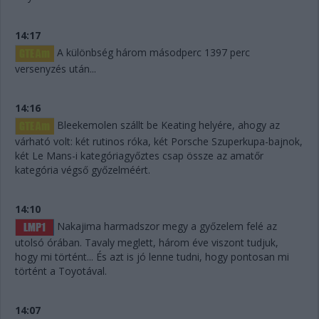
14:17
A különbség három másodperc 1397 perc
versenyzés után...
14:16
Bleekemolen szállt be Keating helyére, ahogy az
várható volt: két rutinos róka, két Porsche Szuperkupa-bajnok,
két Le Mans-i kategóriagyőztes csap össze az amatőr
kategória végső győzelméért.
14:10
Nakajima harmadszor megy a győzelem felé az
utolsó órában. Tavaly meglett, három éve viszont tudjuk,
hogy mi történt... És azt is jó lenne tudni, hogy pontosan mi
történt a Toyotával.
14:07