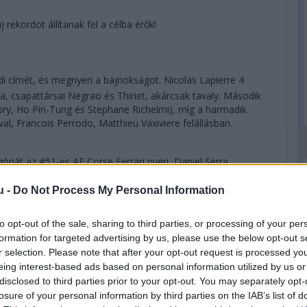
 rekordot állítanak fel a célba érők!
címét, és megnyeri a bajnokságot. Nicolas Lapierre 4
, csapattársai Negrao és Thiriet, akárcsak tavaly. Második
ubry, Ho Pin-Tung és Stephane Richelmi), míg a harmadik
al, Francois Perrodo, Matthieu Vaxiviere felállásban.
góriát az #51-es AF Corse Ferrari nyeri, Daniel Serra
er Guidi először kategóriagyőztes Le Mans-ban. Második
u -
Do Not Process My Personal Information
, Lietzcel és Makowieckivel, míg harmadik a #93-as
let. A világbajnokságot a #92-es Porschével Kevin Estre és
to opt-out of the sale, sharing to third parties, or processing of your per
formation for targeted advertising by us, please use the below opt-out s
r selection. Please note that after your opt-out request is processed y
k az eredményhirdetést, mivel úgy tűnik, hogy minden
eing interest-based ads based on personal information utilized by us or
. Az amatőr kategóriát a mezőny egyetlen olyan nevezője nyeri,
disclosed to third parties prior to your opt-out. You may separately opt-
nállóan" nevezett be: Ben Keating privát Fordja, a
losure of your personal information by third parties on the IAB’s list of
s Felipe Fraga. Második és WEC-bajnok a Team Project 1