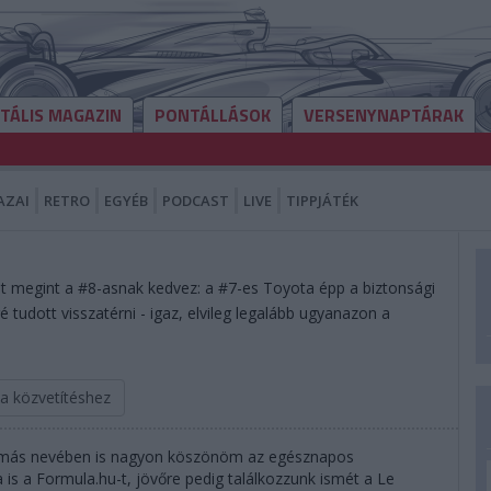
ITÁLIS MAGAZIN
PONTÁLLÁSOK
VERSENYNAPTÁRAK
AZAI
RETRO
EGYÉB
PODCAST
LIVE
TIPPJÁTÉK
t megint a #8-asnak kedvez: a #7-es Toyota épp a biztonsági
é tudott visszatérni - igaz, elvileg legalább ugyanazon a
 a közvetítéshez
amás nevében is nagyon köszönöm az egésznapos
 is a Formula.hu-t, jövőre pedig találkozzunk ismét a Le