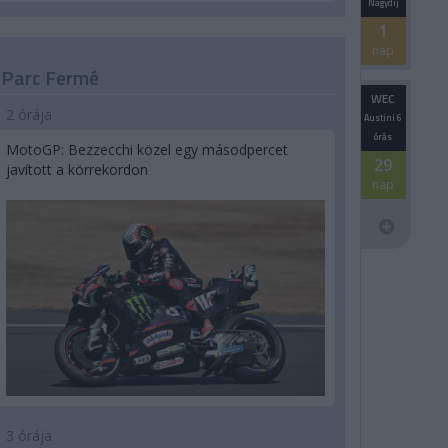
Nagydíj
1
nap
Parc Fermé
WEC
2 órája
Austini 6
órás
MotoGP: Bezzecchi közel egy másodpercet
29
javított a körrekordon
nap
3 órája