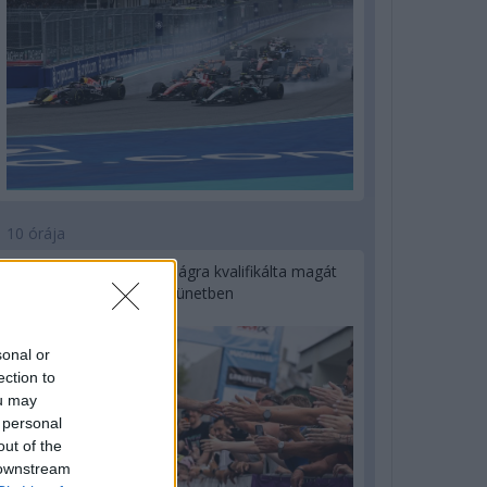
10 órája
Kerékpáros világbajnokságra kvalifikálta magát
Bottas az F1-es nyári szünetben
sonal or
ection to
ou may
 personal
out of the
 downstream