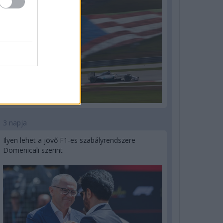
3 napja
Ilyen lehet a jövő F1-es szabályrendszere
Domenicali szerint