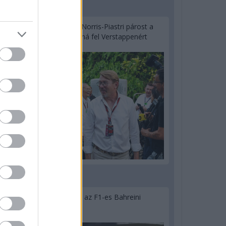
2 napja
Hakkinen megtartaná a Norris-Piastri párost a
McLarennél, nem borítaná fel Verstappenért
2 napja
Megvan, mikor kezdődik az F1-es Bahreini
Nagydíj Malajziában