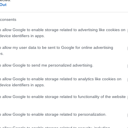
Out
őnye lesz a #8-as autónak – mindjárt látjuk, hogy mennyi.
consents
, közben újabb 3:19,9-es kört dobott oda. Az utolsó utáni
o allow Google to enable storage related to advertising like cookies on
evice identifiers in apps.
o allow my user data to be sent to Google for online advertising
defektes kereket cserélték le. Sok furcsaság miatt buktak már
s.
to allow Google to send me personalized advertising.
koláson, így most 15 másodperccel vezet a #7-es. De
röccsre. Még így is szoros lehet a vége...
o allow Google to enable storage related to analytics like cookies on
evice identifiers in apps.
 első defektjénél nem a megfelelő kereket cserélték le a
o allow Google to enable storage related to functionality of the website
nni még egyszer... Időt akartak spórolni, hiszen egy teljes
 bokszban, mint egy szimpla csere – ezen mehet el a
o allow Google to enable storage related to personalization.
dőtlen idő óta először megy 3:20 alá egy Toyota, miközben
o allow Google to enable storage related to security, including