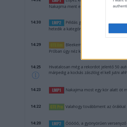
authenti
Nakajima ment egy laza 3:24-et... Mindent
14:30
Példás gyorsasággal dolgozott a
hetedik a kategóriájában.
14:29
Bleekemolen odalépett: nyolc más
Próban úgy néz ki, hogy nem lesz Ford a d
14:25
Hivatalosan még a rekordot jelentő 50 aut
márpedig a kockás zászlóig el kell jutni a
14:23
Nakajima most egy kör alatt öt má
14:22
Valahogy továbbment az órákkal ez
14:20
Óóóóó, a gyönyörűen versenyző D