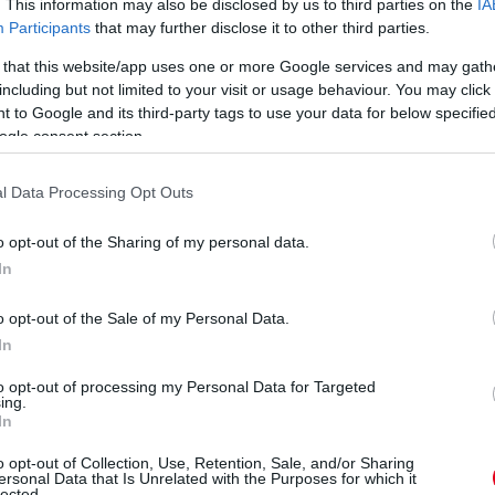
. This information may also be disclosed by us to third parties on the
IA
dseyvel és Egidio Perfettivel, míg harmadikként az újabb erős
Participants
that may further disclose it to other third parties.
tes, a JMW Ferrari zár Jeff Segallal, Wei Luval és Rodrigo
 that this website/app uses one or more Google services and may gath
including but not limited to your visit or usage behaviour. You may click 
 to Google and its third-party tags to use your data for below specifi
ad 2,2 Nakajimának, de ez édeskevés. Illetve legföljebb arra
ogle consent section.
gén...
l Data Processing Opt Outs
, a győzelem kapujában a Keating Ford.
o opt-out of the Sharing of my personal data.
eledett: úgy tűnik, tényleg feladta a reménytelen
In
o opt-out of the Sale of my Personal Data.
In
tak, hogy ne erőltesse. Egy kört azért várjunk, hogy
to opt-out of processing my Personal Data for Targeted
ing.
In
ént 4-5-öt kellene Lopeznek odatennie Nakajimának, ez
o opt-out of Collection, Use, Retention, Sale, and/or Sharing
ersonal Data that Is Unrelated with the Purposes for which it
lected.