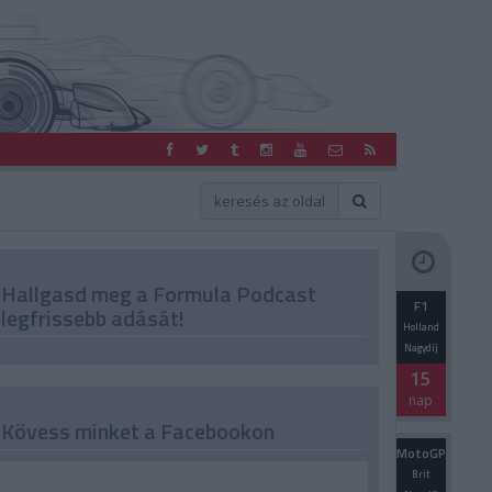
Hallgasd meg a Formula Podcast
F1
legfrissebb adását!
Holland
Nagydíj
15
nap
Kövess minket a Facebookon
MotoGP
Brit