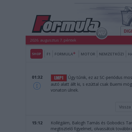
DIG
2026. augusztus 7. péntek
SHOP
F1
FORMULA
MOTOR
NEMZETKÖZI
H
01:32
Úgy tűnik, ez az SC-periódus mos
autó alatt állt ki, s ezúttal csak Buemi mög
vonaton ülnek.
Vissza
15:12
Kollégáim, Balogh Tamás és Gobodics T
megtisztelő figyelmet, olvassátok továbbra