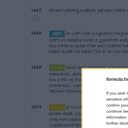
14:57
49 autó jelenleg a pályán, pár perc múlva új
14:56
Az LMP2-ben a Signatech megvédi 
LMP2-es indulása során 4. győzelmét aratja
lesz a #38-as Jackie Chan autó (Gabirel A
helyre a pole-ból induló TDS ér be Loic Duv
14:52
Nyolc perc a leintésig, a Pro kate
másodszor, James Calado és Alessandro Pi
formula.h
lesz a #91-es Porsche, a volánnal Brunival
testvérautó, a pilóták Bamber, Tandy és Pi
Michael Christensen nyeri.
If you wish 
sensitive in
confirm you
14:51
Jó szokásunkhoz híven megkezdjü
continue se
kérdés eldőlt, aztán legföljebb tévedünk..
information 
mely nem valamely bajnokságból, hanem "ö
further disc
csapatvezető társai Jeroen Bleekemolen é