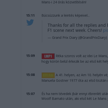
Mans-i 24 órás közvetítésén!
15:11
Búcsúzzunk a leintés képeivel...
Thanks for all the replies and
F1 scene next week. Cheers!
pi
— Grand Prix Diary (@GrandPrixDiary)
15:09
Ritka szoros volt az idei Le Mans
hogy körön belül érkezik be az első két hel
15:08
A 41. helyen, az Am 10. helyén vég
Manuela Gostner 1977 óta az első tisztán nő
15:07
És ha nem tévedek (bár ennyi ébrenlét ut
Woolf Barnato után, aki első két Le Mans-