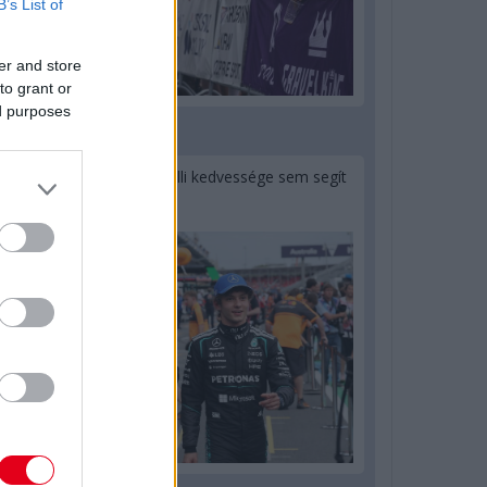
B’s List of
er and store
to grant or
ed purposes
1 napja
Montoya szerint Antonelli kedvessége sem segít
Russellen