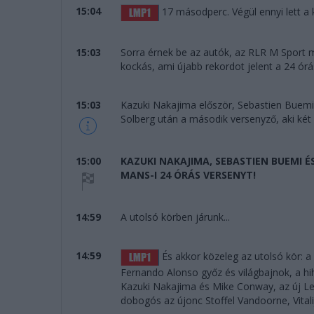
15:04
17 másodperc. Végül ennyi lett a 
15:03
Sorra érnek be az autók, az RLR M Sport m
kockás, ami újabb rekordot jelent a 24 órá
15:03
Kazuki Nakajima először, Sebastien Buemi
Solberg után a második versenyző, aki két 
15:00
KAZUKI NAKAJIMA, SEBASTIEN BUEMI 
MANS-I 24 ÓRÁS VERSENYT!
14:59
A utolsó körben járunk...
14:59
És akkor közeleg az utolsó kör: 
Fernando Alonso győz és világbajnok, a hi
Kazuki Nakajima és Mike Conway, az új Le
dobogós az újonc Stoffel Vandoorne, Vitalij