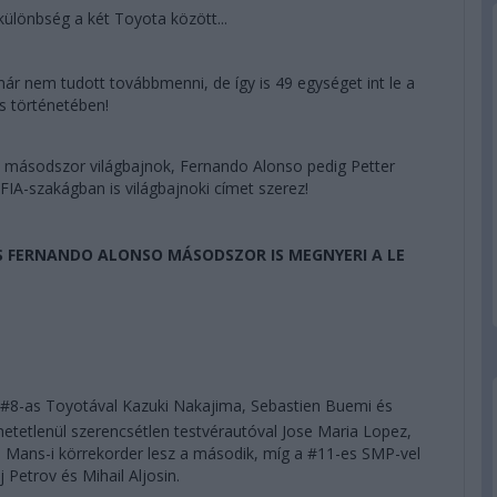
különbség a két Toyota között...
ár nem tudott továbbmenni, de így is 49 egységet int le a
s történetében!
 másodszor világbajnok, Fernando Alonso pedig Petter
FIA-szakágban is világbajnoki címet szerez!
ÉS FERNANDO ALONSO MÁSODSZOR IS MEGNYERI A LE
a #8-as Toyotával Kazuki Nakajima, Sebastien Buemi és
hetetlenül szerencsétlen testvérautóval Jose Maria Lopez,
 Mans-i körrekorder lesz a második, míg a #11-es SMP-vel
 Petrov és Mihail Aljosin.