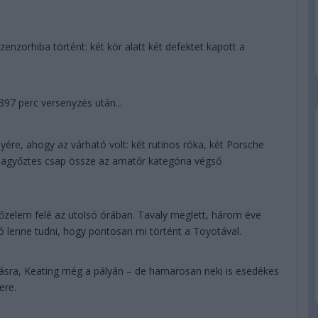
zenzorhiba történt: két kör alatt két defektet kapott a
7 perc versenyzés után...
yére, ahogy az várható volt: két rutinos róka, két Porsche
iagyőztes csap össze az amatőr kategória végső
elem felé az utolsó órában. Tavaly meglett, három éve
s jó lenne tudni, hogy pontosan mi történt a Toyotával.
lásra, Keating még a pályán – de hamarosan neki is esedékes
ere.