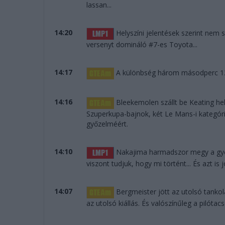
lassan...
14:20
Helyszíni jelentések szerint nem s
versenyt domináló #7-es Toyota...
14:17
A különbség három másodperc 139
14:16
Bleekemolen szállt be Keating hel
Szuperkupa-bajnok, két Le Mans-i kategór
győzelméért.
14:10
Nakajima harmadszor megy a győz
viszont tudjuk, hogy mi történt... És azt i
14:07
Bergmeister jött az utolsó tanko
az utolsó kiállás. És valószínűleg a pilótacs