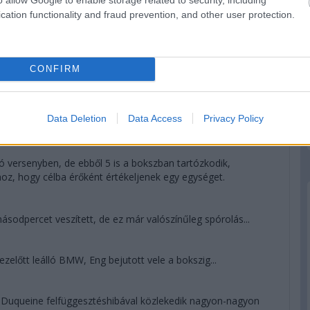
cation functionality and fraud prevention, and other user protection.
 megtesz az argentin, de sorsa már nincs a saját kezében.
 Duqueine, a korábban a dobogót ostromló egység most
CONFIRM
odpercre növelte az előnyt Bergmeisterrel szemben. A
Data Deletion
Data Access
Privacy Policy
obogón, az Am-et viszont megnyerheti az egyetlen privát GT.
ó versenyben, de ebből 5 is a bokszban tartózkodik,
hhoz, hogy célba érőként értékeljenek egy egységet.
sodpercet veszített, de ez már valószínűleg spórolás...
előtt leálló BMW, Eng bejutott vele a bokszig...
uqueine felfüggesztéshibával közlekedik nagyon-nagyon