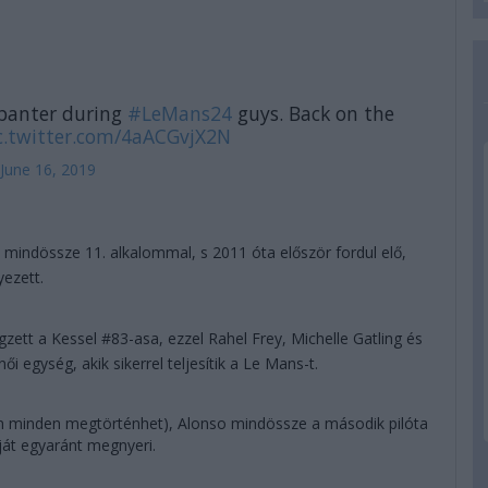
 banter during
#LeMans24
guys. Back on the
c.twitter.com/4aACGvjX2N
June 16, 2019
, mindössze 11. alkalommal, s 2011 óta először fordul elő,
yezett.
zett a Kessel #83-asa, ezzel Rahel Frey, Michelle Gatling és
i egység, akik sikerrel teljesítik a Le Mans-t.
án minden megtörténhet), Alonso mindössze a második pilóta
ját egyaránt megnyeri.