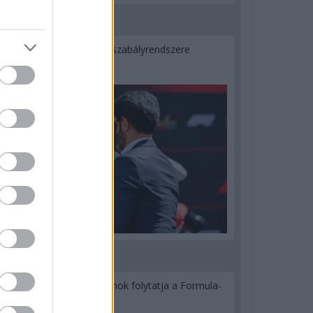
2 napja
Ilyen lehet a jövő F1-es szabályrendszere
Domenicali szerint
3 napja
Újabb korábbi F2-es bajnok folytatja a Formula-
E-ben