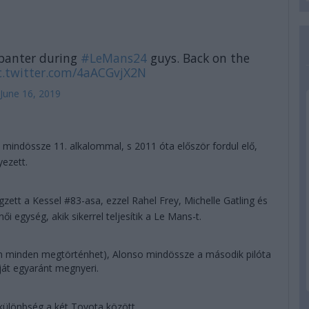
 banter during
#LeMans24
guys. Back on the
c.twitter.com/4aACGvjX2N
June 16, 2019
, mindössze 11. alkalommal, s 2011 óta először fordul elő,
yezett.
zett a Kessel #83-asa, ezzel Rahel Frey, Michelle Gatling és
i egység, akik sikerrel teljesítik a Le Mans-t.
án minden megtörténhet), Alonso mindössze a második pilóta
ját egyaránt megnyeri.
különbség a két Toyota között...