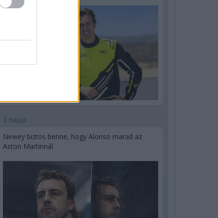
3 napja
Newey biztos benne, hogy Alonso marad az
Aston Martinnál