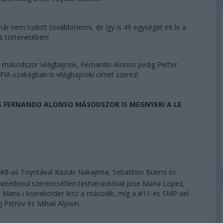
ár nem tudott továbbmenni, de így is 49 egységet int le a
s történetében!
 másodszor világbajnok, Fernando Alonso pedig Petter
FIA-szakágban is világbajnoki címet szerez!
ÉS FERNANDO ALONSO MÁSODSZOR IS MEGNYERI A LE
a #8-as Toyotával Kazuki Nakajima, Sebastien Buemi és
hetetlenül szerencsétlen testvérautóval Jose Maria Lopez,
 Mans-i körrekorder lesz a második, míg a #11-es SMP-vel
 Petrov és Mihail Aljosin.