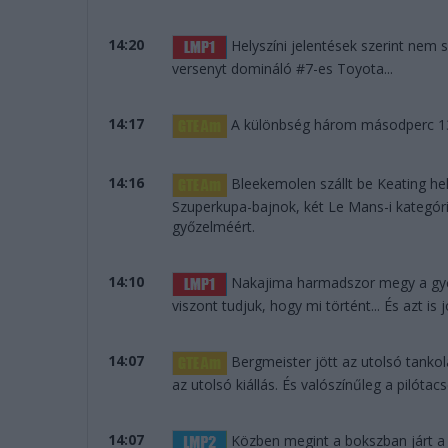
14:20
Helyszíni jelentések szerint nem s
versenyt domináló #7-es Toyota...
14:17
A különbség három másodperc 139
14:16
Bleekemolen szállt be Keating hel
Szuperkupa-bajnok, két Le Mans-i kategór
győzelméért.
14:10
Nakajima harmadszor megy a győz
viszont tudjuk, hogy mi történt... És azt i
14:07
Bergmeister jött az utolsó tanko
az utolsó kiállás. És valószínűleg a pilótacs
14:07
Közben megint a bokszban járt a S