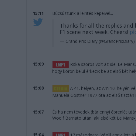
15:11
Búcsúzzunk a leintés képeivel...
Thanks for all the replies and
F1 scene next week. Cheers!
pi
— Grand Prix Diary (@GrandPrixDiary)
15:09
Ritka szoros volt az idei Le Mans
hogy körön belül érkezik be az első két hel
15:08
A 41. helyen, az Am 10. helyén vég
Manuela Gostner 1977 óta az első tisztán nő
15:07
És ha nem tévedek (bár ennyi ébrenlét ut
Woolf Barnato után, aki első két Le Mans-
15:04
17 másodperc. Végül ennyi lett a 