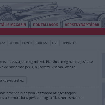
ITÁLIS MAGAZIN
PONTÁLLÁSOK
VERSENYNAPTÁRAK
AZAI
RETRO
EGYÉB
PODCAST
LIVE
TIPPJÁTÉK
e ez ne zavarjon meg minket: Pier Guidi még nem teljesítette
Na de most már jön is, a Corvette visszaáll az élre.
 a közvetítéshez
amás nevében is nagyon köszönöm az egésznapos
 is a Formula.hu-t, jövőre pedig találkozzunk ismét a Le