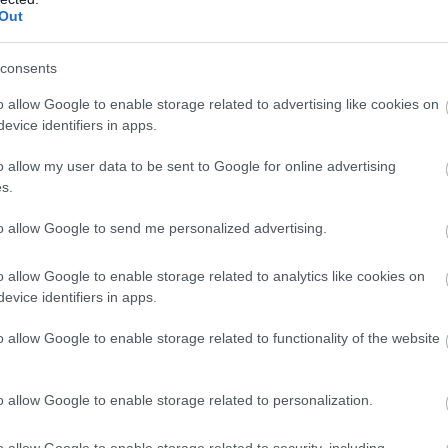
őnye lesz a #8-as autónak – mindjárt látjuk, hogy mennyi.
Out
consents
, közben újabb 3:19,9-es kört dobott oda. Az utolsó utáni
o allow Google to enable storage related to advertising like cookies on
evice identifiers in apps.
defektes kereket cserélték le. Sok furcsaság miatt buktak már
o allow my user data to be sent to Google for online advertising
s.
to allow Google to send me personalized advertising.
koláson, így most 15 másodperccel vezet a #7-es. De
röccsre. Még így is szoros lehet a vége...
o allow Google to enable storage related to analytics like cookies on
evice identifiers in apps.
 első defektjénél nem a megfelelő kereket cserélték le a
nni még egyszer... Időt akartak spórolni, hiszen egy teljes
o allow Google to enable storage related to functionality of the website
 bokszban, mint egy szimpla csere – ezen mehet el a
o allow Google to enable storage related to personalization.
dőtlen idő óta először megy 3:20 alá egy Toyota, miközben
o allow Google to enable storage related to security, including