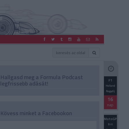
Hallgasd meg a Formula Podcast
F1
legfrissebb adását!
Holland
Nagydíj
16
nap
Kövess minket a Facebookon
MotoGP
Brit