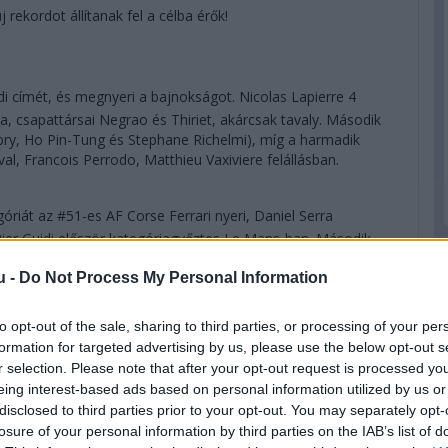
 rekordot állítanak fel a célba érők!
címét, és megnyeri a bajnokságot. Nicolas Lapierre 4
, csapattársai Negrao és Thiriet, akárcsak tavaly. Második
ubry, Ho Pin-Tung és Stephane Richelmi), míg a harmadik
al, Francois Perrodo, Matthieu Vaxiviere felállásban.
góriát az #51-es AF Corse Ferrari nyeri, Daniel Serra
er Guidi először kategóriagyőztes Le Mans-ban. Második
, Lietzcel és Makowieckivel, míg harmadik a #93-as
u -
Do Not Process My Personal Information
let. A világbajnokságot a #92-es Porschével Kevin Estre és
to opt-out of the sale, sharing to third parties, or processing of your per
formation for targeted advertising by us, please use the below opt-out s
k az eredményhirdetést, mivel úgy tűnik, hogy minden
r selection. Please note that after your opt-out request is processed y
. Az amatőr kategóriát a mezőny egyetlen olyan nevezője nyeri,
eing interest-based ads based on personal information utilized by us or
nállóan" nevezett be: Ben Keating privát Fordja, a
disclosed to third parties prior to your opt-out. You may separately opt-
s Felipe Fraga. Második és WEC-bajnok a Team Project 1
losure of your personal information by third parties on the IAB’s list of
dseyvel és Egidio Perfettivel, míg harmadikként az újabb erős