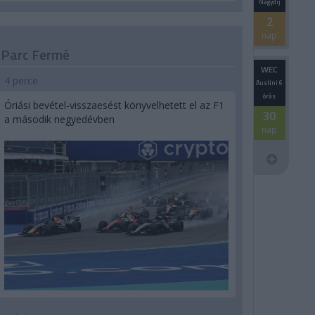
Nagydíj
2
nap
Parc Fermé
WEC
4 perce
Austini 6
órás
Óriási bevétel-visszaesést könyvelhetett el az F1
30
a második negyedévben
nap