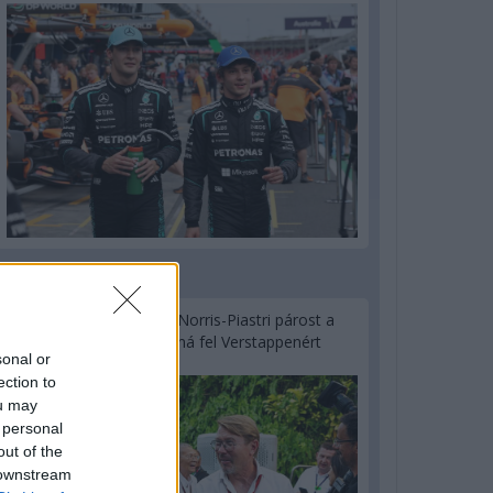
1 napja
Hakkinen megtartaná a Norris-Piastri párost a
McLarennél, nem borítaná fel Verstappenért
sonal or
ection to
ou may
 personal
out of the
 downstream