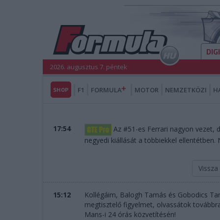
DIG
2026. augusztus 7. péntek
SHOP
F1
FORMULA
MOTOR
NEMZETKÖZI
H
17:54
Az #51-es Ferrari nagyon vezet, d
negyedi kiállását a többiekkel ellentétben. 
Vissza
15:12
Kollégáim, Balogh Tamás és Gobodics T
megtisztelő figyelmet, olvassátok továbbra
Mans-i 24 órás közvetítésén!