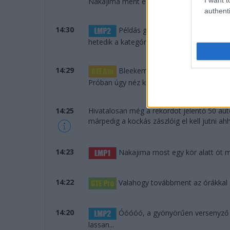
Nakajima ment egy laza 3:24-et... Mindent
authenti
14:30
Példás gyorsasággal dolgozott a
hetedik a kategóriájában.
14:29
Bleekemolen odalépett: nyolc más
Próban úgy néz ki, hogy nem lesz Ford a d
14:25
Hivatalosan még a rekordot jelentő 50 aut
márpedig a kockás zászlóig el kell jutni a
14:23
Nakajima most egy kör alatt öt má
14:22
Valahogy továbbment az órákkal ez
14:20
Óóóóó, a gyönyörűen versenyző D
lassan...