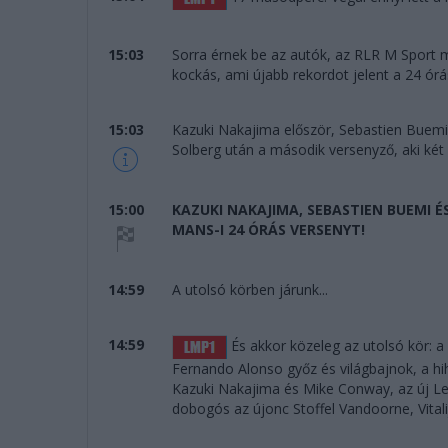
15:03
Sorra érnek be az autók, az RLR M Sport m
kockás, ami újabb rekordot jelent a 24 órá
15:03
Kazuki Nakajima először, Sebastien Buemi
Solberg után a második versenyző, aki két 
15:00
KAZUKI NAKAJIMA, SEBASTIEN BUEMI 
MANS-I 24 ÓRÁS VERSENYT!
14:59
A utolsó körben járunk...
14:59
És akkor közeleg az utolsó kör: 
Fernando Alonso győz és világbajnok, a hi
Kazuki Nakajima és Mike Conway, az új Le
dobogós az újonc Stoffel Vandoorne, Vitalij