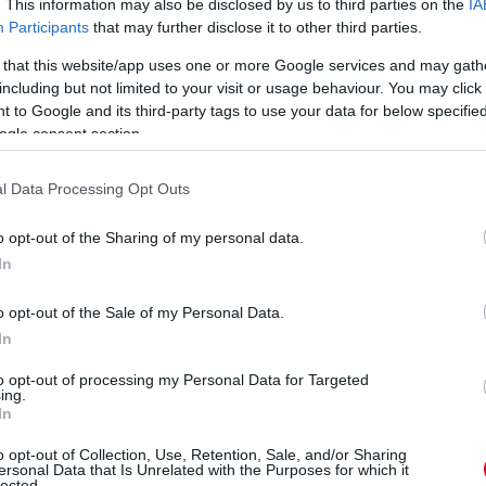
. This information may also be disclosed by us to third parties on the
IA
tes, a JMW Ferrari zár Jeff Segallal, Wei Luval és Rodrigo
Participants
that may further disclose it to other third parties.
 that this website/app uses one or more Google services and may gath
including but not limited to your visit or usage behaviour. You may click 
ad 2,2 Nakajimának, de ez édeskevés. Illetve legföljebb arra
 to Google and its third-party tags to use your data for below specifi
gén...
ogle consent section.
, a győzelem kapujában a Keating Ford.
l Data Processing Opt Outs
o opt-out of the Sharing of my personal data.
eledett: úgy tűnik, tényleg feladta a reménytelen
In
o opt-out of the Sale of my Personal Data.
tak, hogy ne erőltesse. Egy kört azért várjunk, hogy
In
to opt-out of processing my Personal Data for Targeted
ing.
ént 4-5-öt kellene Lopeznek odatennie Nakajimának, ez
In
o opt-out of Collection, Use, Retention, Sale, and/or Sharing
ersonal Data that Is Unrelated with the Purposes for which it
lected.