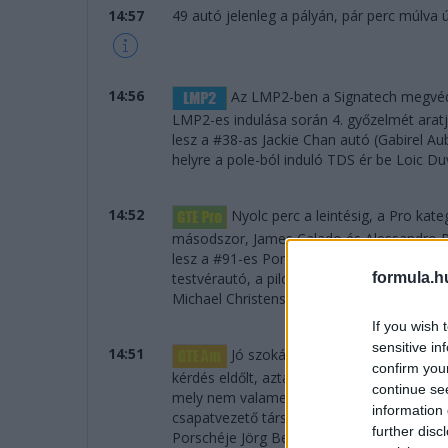
14:57
49 autó jelenleg a pályán, pár perc múlva új
14:56
Az LMP2-ben a Signatech megvédi 
LMP2-es indulása során 4. győzelmét aratja
lesz a #38-as Jackie Chan autó (Gabirel A
helyre a pole-ból induló TDS ér be Loic Duv
14:52
Nyolc perc a leintésig, a Pro kate
másodszor, James Calado és Alessandro Pi
lesz a #91-es Porsche, a volánnal Brunival
formula.h
testvérautó, a pilóták Bamber, Tandy és Pi
Michael Christensen nyeri.
If you wish 
sensitive in
14:51
Jó szokásunkhoz híven megkezdjü
confirm you
kérdés eldőlt, aztán legföljebb tévedünk..
continue se
mely nem valamely bajnokságból, hanem "ö
information 
csapatvezető társai Jeroen Bleekemolen é
further disc
Porschéje Jörg Bergmeisterrel, Patrick Lin