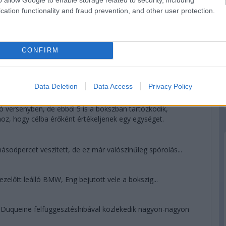
 megtesz az argentin, de sorsa már nincs a saját kezében.
cation functionality and fraud prevention, and other user protection.
 Duqueine, a korábban a dobogót ostromló egység most
CONFIRM
odpercre növelte az előnyt Bergmeisterrel szemben. A
obogón, az Am-et viszont megnyerheti az egyetlen privát GT.
Data Deletion
Data Access
Privacy Policy
ó versenyben, de ebből 5 is a bokszban tartózkodik,
hhoz, hogy célba érőként értékeljenek egy egységet.
sodpercet veszített, de ez már valószínűleg spórolás...
előtt leálló BMW, Eng bejutott vele a bokszig...
uqueine felfüggesztéshibával közlekedik nagyon-nagyon