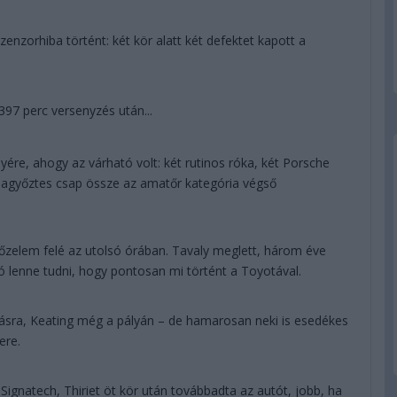
zenzorhiba történt: két kör alatt két defektet kapott a
7 perc versenyzés után...
yére, ahogy az várható volt: két rutinos róka, két Porsche
iagyőztes csap össze az amatőr kategória végső
elem felé az utolsó órában. Tavaly meglett, három éve
s jó lenne tudni, hogy pontosan mi történt a Toyotával.
lásra, Keating még a pályán – de hamarosan neki is esedékes
ere.
ignatech, Thiriet öt kör után továbbadta az autót, jobb, ha