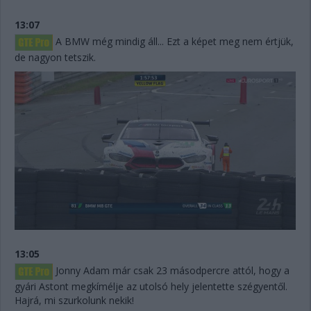
13:07
A BMW még mindig áll... Ezt a képet meg nem értjük,
de nagyon tetszik.
13:05
Jonny Adam már csak 23 másodpercre attól, hogy a
gyári Astont megkímélje az utolsó hely jelentette szégyentől.
Hajrá, mi szurkolunk nekik!