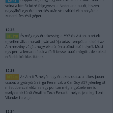
volna a kiesők közé feljegyezni a Nederland-autót, hiszen
nagyjából egy óra szerelés után visszaküldték a pályára a
Minardi-festésű gépet.
12:38
És még egy érdekesség: a #97-ös Aston, a britek
egyetlen állva maradt gyári autója óriási tempóban üldözi az
Am mezőny végét, hogy elkerüljön a tökutolsó helyről. Most
egy perc a lemaradásuk a férfi-Kessel-autó mögött, de sokkal
erősebb köröket futnak.
12:36
Az Am 6-7. helyén egy érdekes csata: a lelkes japán
csapat a gyönyörű sárga Ferrarival, a Car Guy #57 jelenleg öt
másodperccel előzi az egy ponton még a győzelemre is
esélyesnek tűnő WeatherTech Ferrarit, melyet jelenleg Toni
Vilander terelget.
12:34