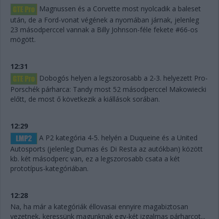
Magnussen és a Corvette most nyolcadik a baleset
után, de a Ford-vonat végének a nyomában járnak, jelenleg
23 másodperccel vannak a Billy Johnson-féle fekete #66-os
mögött.
12:31
Dobogós helyen a legszorosabb a 2-3. helyezett Pro-
Porschék párharca: Tandy most 52 másodperccel Makowiecki
előtt, de most ő következik a kiállások sorában.
12:29
A P2 kategória 4-5. helyén a Duqueine és a United
Autosports (jelenleg Dumas és Di Resta az autókban) között
kb. két másodperc van, ez a legszorosabb csata a két
prototípus-kategóriában.
12:28
Na, ha már a kategóriák éllovasai ennyire magabiztosan
vezetnek, keressünk magunknak egy-két izgalmas párharcot...