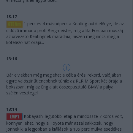
élmezőny is lehagyta őket...
13:17
1 perc és 4 másodperc a Keating-autó előnye, de az
üldöző immár a profi Bergmeister, míg a lila Fordban muszáj
az úrvezető Keatingnek maradnia, hiszen még nincs meg a
kötelező hat órája...
13:16
Bár elviekben még meglehet a célba érési rekord, valójában
egyre valószínűtlenebbnek tűnik: az RLR M Sport két órája a
bokszban, míg az Eng alatt összepusztuló BMW a pálya
szélén vesztegel.
13:14
Kobayashi legutóbbi etapja mindössze 7 körös volt,
könnyen lehet, hogy a Toyota már azzal sakkozik, hogy
jönnek ki a legjobban a kiállások a 105 perc múlva esedékes