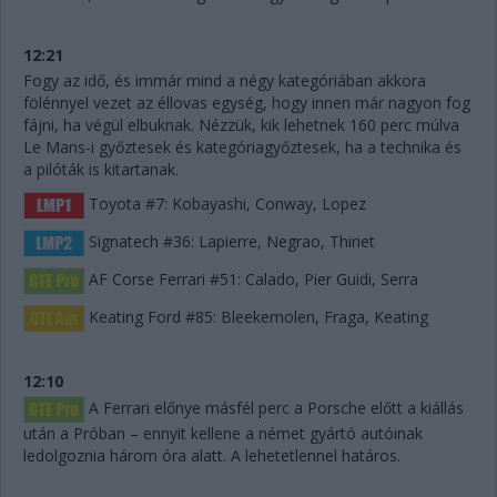
12:21
Fogy az idő, és immár mind a négy kategóriában akkora
fölénnyel vezet az éllovas egység, hogy innen már nagyon fog
fájni, ha végül elbuknak. Nézzük, kik lehetnek 160 perc múlva
Le Mans-i győztesek és kategóriagyőztesek, ha a technika és
a pilóták is kitartanak.
Toyota #7: Kobayashi, Conway, Lopez
Signatech #36: Lapierre, Negrao, Thiriet
AF Corse Ferrari #51: Calado, Pier Guidi, Serra
Keating Ford #85: Bleekemolen, Fraga, Keating
12:10
A Ferrari előnye másfél perc a Porsche előtt a kiállás
után a Próban – ennyit kellene a német gyártó autóinak
ledolgoznia három óra alatt. A lehetetlennel határos.