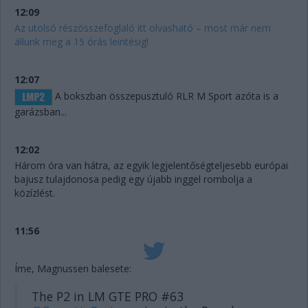
12:09
Az utolsó részösszefoglaló itt olvasható – most már nem
állunk meg a 15 órás leintésig!
12:07
A bokszban összepusztuló RLR M Sport azóta is a
garázsban...
12:02
Három óra van hátra, az egyik legjelentőségteljesebb európai
bajusz tulajdonosa pedig egy újabb inggel rombolja a
közízlést.
11:56
Íme, Magnussen balesete:
The P2 in LM GTE PRO #63