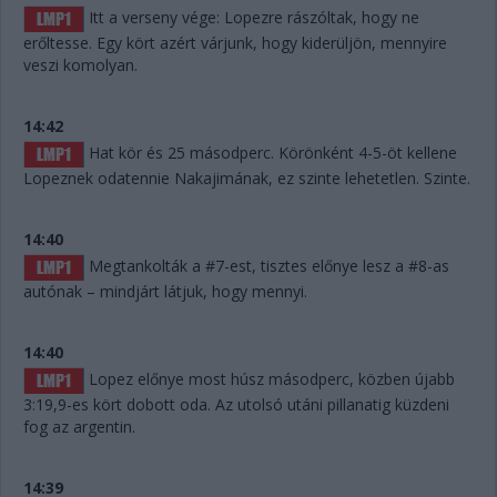
Itt a verseny vége: Lopezre rászóltak, hogy ne
erőltesse. Egy kört azért várjunk, hogy kiderüljön, mennyire
veszi komolyan.
14:42
Hat kör és 25 másodperc. Körönként 4-5-öt kellene
Lopeznek odatennie Nakajimának, ez szinte lehetetlen. Szinte.
14:40
Megtankolták a #7-est, tisztes előnye lesz a #8-as
autónak – mindjárt látjuk, hogy mennyi.
14:40
Lopez előnye most húsz másodperc, közben újabb
3:19,9-es kört dobott oda. Az utolsó utáni pillanatig küzdeni
fog az argentin.
14:39