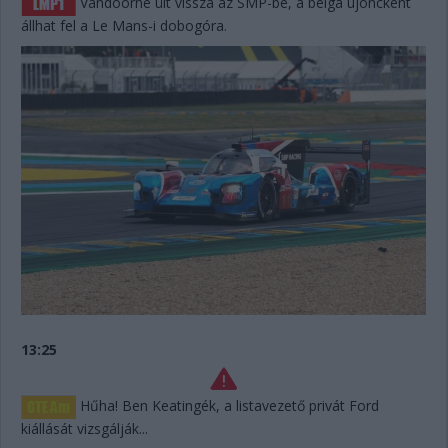
Vandoorne ült vissza az SMP-be, a belga újoncként
állhat fel a Le Mans-i dobogóra.
13:25
Hűha! Ben Keatingék, a listavezető privát Ford
kiállását vizsgálják...