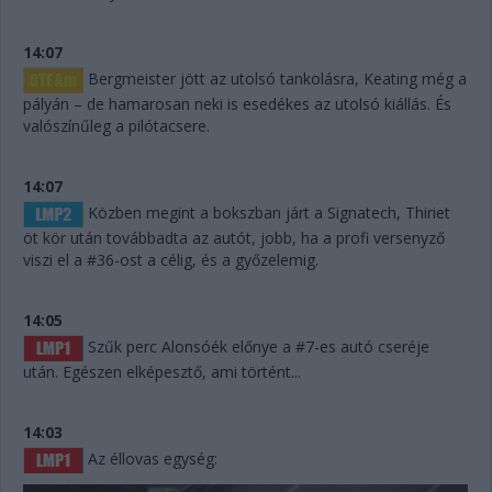
14:07
Bergmeister jött az utolsó tankolásra, Keating még a
pályán – de hamarosan neki is esedékes az utolsó kiállás. És
valószínűleg a pilótacsere.
14:07
Közben megint a bokszban járt a Signatech, Thiriet
öt kör után továbbadta az autót, jobb, ha a profi versenyző
viszi el a #36-ost a célig, és a győzelemig.
14:05
Szűk perc Alonsóék előnye a #7-es autó cseréje
után. Egészen elképesztő, ami történt...
14:03
Az éllovas egység: