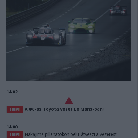
14:02
A #8-as Toyota vezet Le Mans-ban!
14:00
Nakajima pillanatokon belül átveszi a vezetést!