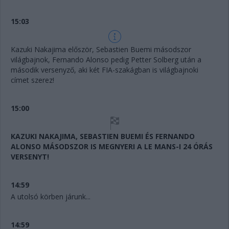
15:03
Kazuki Nakajima először, Sebastien Buemi másodszor
világbajnok, Fernando Alonso pedig Petter Solberg után a
második versenyző, aki két FIA-szakágban is világbajnoki
címet szerez!
15:00
KAZUKI NAKAJIMA, SEBASTIEN BUEMI ÉS FERNANDO
ALONSO MÁSODSZOR IS MEGNYERI A LE MANS-I 24 ÓRÁS
VERSENYT!
14:59
A utolsó körben járunk...
14:59