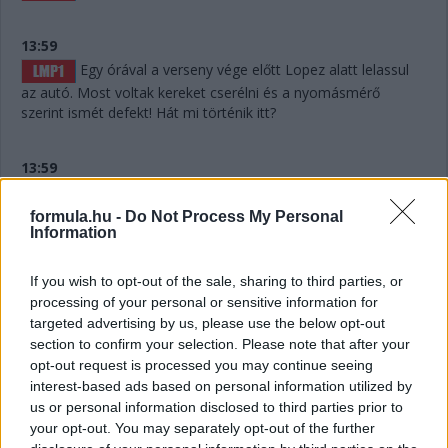
13:59
Egy órával a verseny vége előtt Lopez alatt lelassul
az autó. Most voltak kereket cserélni és a nyomásmérő
szerint ismét defekt! Hát mi történik itt?
13:59
formula.hu -
Do Not Process My Personal
Lelassult a #7-es Toyota! Hát ilyet!!!
Information
13:56
If you wish to opt-out of the sale, sharing to third parties, or
processing of your personal or sensitive information for
targeted advertising by us, please use the below opt-out
Defekt a #7-es Toyotánál, ha jól hallottuk az
section to confirm your selection. Please note that after your
üzenetet. De már túl is vannak a kiálláson, belefért.
opt-out request is processed you may continue seeing
interest-based ads based on personal information utilized by
us or personal information disclosed to third parties prior to
13:55
your opt-out. You may separately opt-out of the further
Hát nagyjából semennyi! Úgy hat másodperc. Két