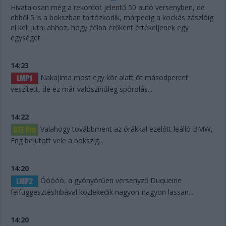
Hivatalosan még a rekordot jelentő 50 autó versenyben, de
ebből 5 is a bokszban tartózkodik, márpedig a kockás zászlóig
el kell jutni ahhoz, hogy célba érőként értékeljenek egy
egységet.
14:23
Nakajima most egy kör alatt öt másodpercet
veszített, de ez már valószínűleg spórolás...
14:22
Valahogy továbbment az órákkal ezelőtt leálló BMW,
Eng bejutott vele a bokszig...
14:20
Óóóóó, a gyönyörűen versenyző Duqueine
felfüggesztéshibával közlekedik nagyon-nagyon lassan...
14:20