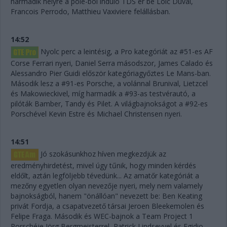
harmadik helyre a pole-ból induló TDS ér be Loic Duval,
Francois Perrodo, Matthieu Vaxiviere felállásban.
14:52
Nyolc perc a leintésig, a Pro kategóriát az #51-es AF
Corse Ferrari nyeri, Daniel Serra másodszor, James Calado és
Alessandro Pier Guidi először kategóriagyőztes Le Mans-ban.
Második lesz a #91-es Porsche, a volánnal Brunival, Lietzcel
és Makowieckivel, míg harmadik a #93-as testvérautó, a
pilóták Bamber, Tandy és Pilet. A világbajnokságot a #92-es
Porschével Kevin Estre és Michael Christensen nyeri.
14:51
Jó szokásunkhoz híven megkezdjük az
eredményhirdetést, mivel úgy tűnik, hogy minden kérdés
eldőlt, aztán legföljebb tévedünk... Az amatőr kategóriát a
mezőny egyetlen olyan nevezője nyeri, mely nem valamely
bajnokságból, hanem "önállóan" nevezett be: Ben Keating
privát Fordja, a csapatvezető társai Jeroen Bleekemolen és
Felipe Fraga. Második és WEC-bajnok a Team Project 1
Porschéje Jörg Bergmeisterrel, Patrick Lindseyvel és Egidio