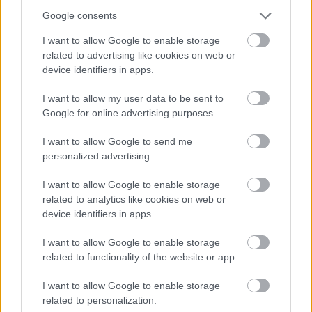
büntetést kap, mert kipörgette a kerekét a bokszban! A
Google consents
csapatvezető bakija a Le Mans-i kategóriagyőzelembe
kerülhet!
I want to allow Google to enable storage
related to advertising like cookies on web or
device identifiers in apps.
13:49
Negyven másodperc! Óriási tempóban közelít
I want to allow my user data to be sent to
Bergmeister, de a Keating következő, egyben utolsó kiállása
Google for online advertising purposes.
után valószínűleg beül majd a kétszeres Porsche Szuperkupa-,
illetve egyszeres Le Mans-i kategóriagyőztes Jeroen
I want to allow Google to send me
Bleekemolen.
personalized advertising.
I want to allow Google to enable storage
13:47
related to analytics like cookies on web or
Az éllovas Signatechbe visszaült Pierre Thiriet. Azóta
device identifiers in apps.
már el is telt a hiányzó hét másodperce... A francia úrvezető
(azok közül viszont az egyik legjobb) a Le Mans-győzelem és
I want to allow Google to enable storage
a vb-cím felé viszi a #36-os autót, de egy hibával mindkettőt
related to functionality of the website or app.
elbukhatják.
I want to allow Google to enable storage
related to personalization.
13:46