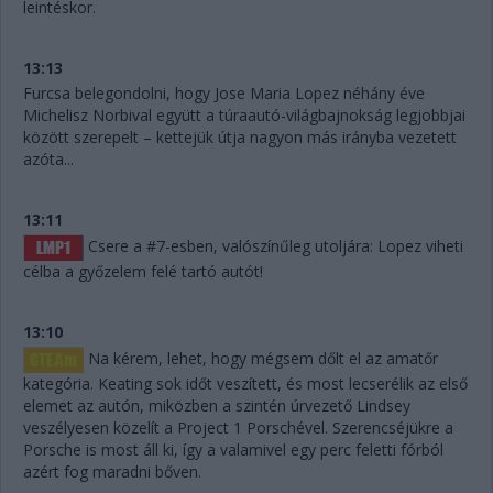
leintéskor.
13:13
Furcsa belegondolni, hogy Jose Maria Lopez néhány éve
Michelisz Norbival együtt a túraautó-világbajnokság legjobbjai
között szerepelt – kettejük útja nagyon más irányba vezetett
azóta...
13:11
Csere a #7-esben, valószínűleg utoljára: Lopez viheti
célba a győzelem felé tartó autót!
13:10
Na kérem, lehet, hogy mégsem dőlt el az amatőr
kategória. Keating sok időt veszített, és most lecserélik az első
elemet az autón, miközben a szintén úrvezető Lindsey
veszélyesen közelít a Project 1 Porschével. Szerencséjükre a
Porsche is most áll ki, így a valamivel egy perc feletti fórból
azért fog maradni bőven.