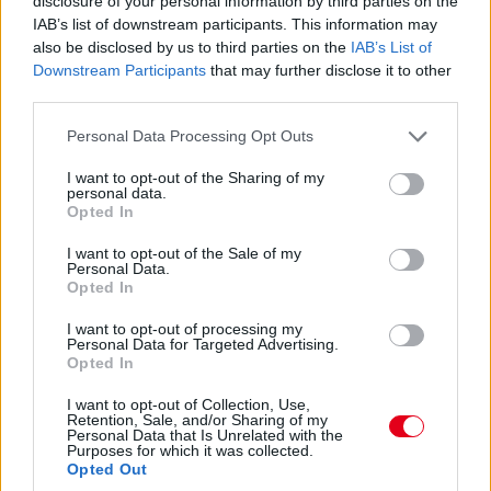
disclosure of your personal information by third parties on the
kört kell még megtennie Keatingnek a kerékcsere előtt,
IAB’s list of downstream participants. This information may
Bergmeister addig utol is érheti – és amúgy mintha megint
also be disclosed by us to third parties on the
IAB’s List of
nem lett volna teljesen tiszta az indulás...
Downstream Participants
that may further disclose it to other
third parties.
13:54
Please note that this website/app uses one or more Google
Personal Data Processing Opt Outs
Keating bejött letölteni a büntetést, megállt és
services and may gather and store information including but
elindult, nézzük, mennyi előnye marad...
not limited to your visit or usage behaviour. You may click to
I want to opt-out of the Sharing of my
personal data.
grant or deny consent to Google and its third-party tags to
Opted In
use your data for below specified purposes in below Google
13:53
consent section.
I want to opt-out of the Sale of my
Éles csata a 7-8. helyen: az egy szem élő Corvette-tel
Personal Data.
Garcia kergeti Plát a Fordban.
Opted In
I want to opt-out of processing my
13:53
Personal Data for Targeted Advertising.
Opted In
Közben már csak 37,5 másodperc Bergmeister lemaradása...
I want to opt-out of Collection, Use,
Retention, Sale, and/or Sharing of my
13:52
Personal Data that Is Unrelated with the
Purposes for which it was collected.
Opted Out
ÉS ITT AZ ÚJABB DRÁMA! Keating stop&go