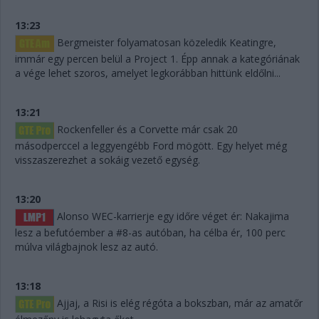
13:23
Bergmeister folyamatosan közeledik Keatingre,
immár egy percen belül a Project 1. Épp annak a kategóriának
a vége lehet szoros, amelyet legkorábban hittünk eldőlni...
13:21
Rockenfeller és a Corvette már csak 20
másodperccel a leggyengébb Ford mögött. Egy helyet még
visszaszerezhet a sokáig vezető egység.
13:20
Alonso WEC-karrierje egy időre véget ér: Nakajima
lesz a befutóember a #8-as autóban, ha célba ér, 100 perc
múlva világbajnok lesz az autó.
13:18
Ajjaj, a Risi is elég régóta a bokszban, már az amatőr