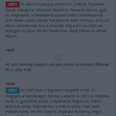
És akkor közeleg az utolsó kör: a #8-as Toyotával
Kazuki Nakajima, Sebastien Buemi és Fernando Alonso győz
és világbajnok, a hihetetlenül szerencsétlen testvérautóval
Jose Maria Lopez, Kazuki Nakajima és Mike Conway, az új Le
Mans-i körrekorder lesz a második, míg a #11-es SMP-vel
dobogós az újonc Stoffel Vandoorne, Vitalij Petrov és Mihail
Aljosin.
14:57
49 autó jelenleg a pályán, pár perc múlva új rekordot állítanak
fel a célba érők!
14:56
Az LMP2-ben a Signatech megvédi címét, és
megnyeri a bajnokságot. Nicolas Lapierre 4 LMP2-es indulása
során 4. győzelmét aratja, csapattársai Negrao és Thiriet,
akárcsak tavaly. Második lesz a #38-as Jackie Chan autó
(Gabirel Aubry, Ho Pin-Tung és Stephane Richelmi), míg a