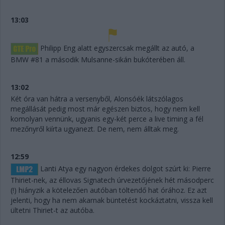
13:03
Philipp Eng alatt egyszercsak megállt az autó, a
BMW #81 a második Mulsanne-sikán bukóterében áll.
13:02
Két óra van hátra a versenyből, Alonsóék látszólagos
megállását pedig most már egészen biztos, hogy nem kell
komolyan vennünk, ugyanis egy-két perce a live timing a fél
mezőnyről kiírta ugyanezt. De nem, nem álltak meg.
12:59
Lanti Atya egy nagyon érdekes dolgot szúrt ki: Pierre
Thiriet-nek, az éllovas Signatech úrvezetőjének hét másodperc
(!) hiányzik a kötelezően autóban töltendő hat órához. Ez azt
jelenti, hogy ha nem akarnak büntetést kockáztatni, vissza kell
ültetni Thiriet-t az autóba.