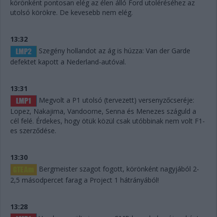
körönként pontosan elég az élen álló Ford utoléréséhez az
utolsó körökre. De kevesebb nem elég.
13:32
Szegény hollandot az ág is húzza: Van der Garde
defektet kapott a Nederland-autóval.
13:31
Megvolt a P1 utolsó (tervezett) versenyzőcseréje:
Lopez, Nakajima, Vandoorne, Senna és Menezes száguld a
cél felé. Érdekes, hogy ötük közül csak utóbbinak nem volt F1-
es szerződése.
13:30
Bergmeister szagot fogott, körönként nagyjából 2-
2,5 másodpercet farag a Project 1 hátrányából!
13:28