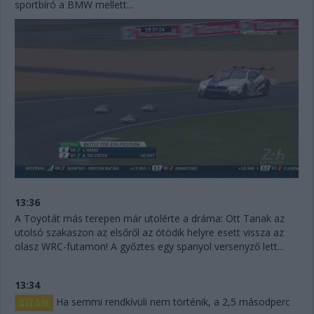
sportbíró a BMW mellett...
13:36
A Toyotát más terepen már utolérte a dráma: Ott Tanak az
utolsó szakaszon az elsőről az ötödik helyre esett vissza az
olasz WRC-futamon! A győztes egy spanyol versenyző lett...
13:34
Ha semmi rendkívüli nem történik, a 2,5 másodperc