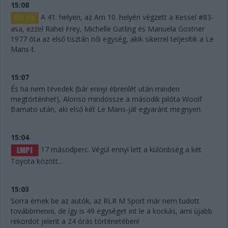
15:08
A 41. helyen, az Am 10. helyén végzett a Kessel #83-
asa, ezzel Rahel Frey, Michelle Gatling és Manuela Gostner
1977 óta az első tisztán női egység, akik sikerrel teljesítik a Le
Mans-t.
15:07
És ha nem tévedek (bár ennyi ébrenlét után minden
megtörténhet), Alonso mindössze a második pilóta Woolf
Barnato után, aki első két Le Mans-ját egyaránt megnyeri.
15:04
17 másodperc. Végül ennyi lett a különbség a két
Toyota között...
15:03
Sorra érnek be az autók, az RLR M Sport már nem tudott
továbbmenni, de így is 49 egységet int le a kockás, ami újabb
rekordot jelent a 24 órás történetében!