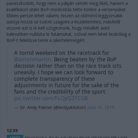
panaszkodott, hogy nem a pályán verték meg őket, hanem a
kvalifikáció utáni BoP-módosítás tette tönkre a versenyüket.
Ebben persze lehet valami, hiszen az időmérő leggyorsabb
autója hozzá se tudott szagolni a küzdelemhez, másfelől
viszont azt is le kell szögeznünk, hogy mindkét autó
balesetben nullázta le futamukat, szóval nem lehet kizárólag a
BoP-t felelőssé tenni a sikertelenségért.
A torrid weekend on the racetrack for
@astonmartin
. Being beaten by the BoP
decision rather than on the race track sits
uneasily. I hope we can look forward to
complete transparency of these
adjustments in future for the sake of the
fans and the credibility of the sport.
pic.twitter.com/FLQyQ2TCG8
— Dr. Andy Palmer (@AndyatAston)
June 16, 2019
12:39
Hoppácska, hogy egy klasszikust idézzünk! Hiba lett