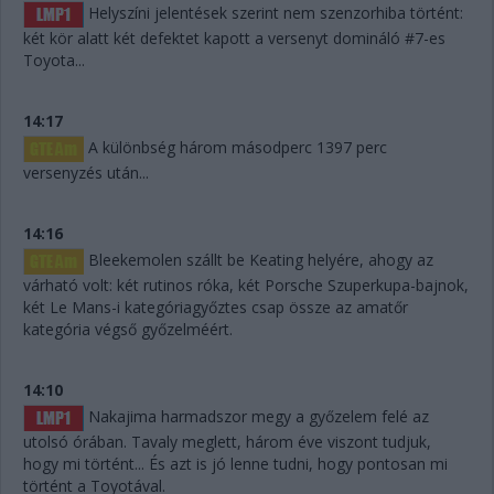
Helyszíni jelentések szerint nem szenzorhiba történt:
két kör alatt két defektet kapott a versenyt domináló #7-es
Toyota...
14:17
A különbség három másodperc 1397 perc
versenyzés után...
14:16
Bleekemolen szállt be Keating helyére, ahogy az
várható volt: két rutinos róka, két Porsche Szuperkupa-bajnok,
két Le Mans-i kategóriagyőztes csap össze az amatőr
kategória végső győzelméért.
14:10
Nakajima harmadszor megy a győzelem felé az
utolsó órában. Tavaly meglett, három éve viszont tudjuk,
hogy mi történt... És azt is jó lenne tudni, hogy pontosan mi
történt a Toyotával.