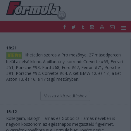
F1
PARC FERMÉ
FORMULA
MOTOR
18:21
NEMZETKÖZI
HAZAI
Hihetetlen szoros a Pro mezőnye, 27 másodpercen
RETRO
EGYÉB
belül az első kilenc. A pillanatnyi sorrend: Corvette #63, Ferrari
#51, Porsche #93, Ford #68, Ford #67, Ferrari #71, Porsche
PODCAST
SHOP
#91, Porsche #92, Corvette #64. A két BMW 12. és 17., a két
LIVE
TIPPJÁTÉK
Aston 13. és 16. a 17 tagú mezőnyben.
DIGITÁLIS MAGAZIN
PONTÁLLÁSOK
VERSENYNAPTÁRAK
Vissza a közvetítéshez
15:12
Kollégáim, Balogh Tamás és Gobodics Tamás nevében is
nagyon köszönöm az egésznapos megtisztelő figyelmet,
olvassátok továbbra is a Formula.hu-t, jövőre pedig