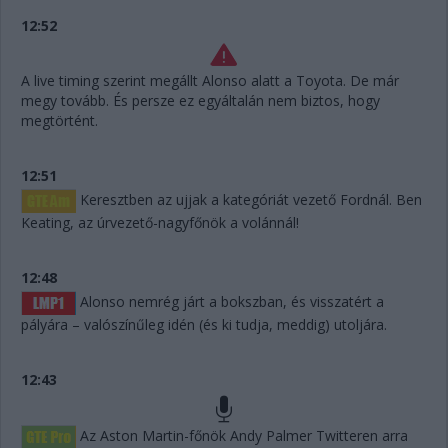
12:52
A live timing szerint megállt Alonso alatt a Toyota. De már
megy tovább. És persze ez egyáltalán nem biztos, hogy
megtörtént.
12:51
Keresztben az ujjak a kategóriát vezető Fordnál. Ben
Keating, az úrvezető-nagyfőnök a volánnál!
12:48
Alonso nemrég járt a bokszban, és visszatért a
pályára – valószínűleg idén (és ki tudja, meddig) utoljára.
12:43
Az Aston Martin-főnök Andy Palmer Twitteren arra