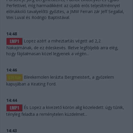
Perfettivel, míg harmadikként az újabb erős teljesítménnyel
előrukkoló tavalyelőtti győztes, a JMW Ferrari zár Jeff Segallal,
Wei Luval és Rodrigo Baptistával.
14:48
Lopez azért a miheztartás végett ad 2,2
Nakajimának, de ez édeskevés. Illetve legföljebb arra elég,
hogy fájdalmasan közel legyenek a végén...
14:46
Bleekemolen lerázta Bergmeistert, a győzelem
kapujában a Keating Ford.
14:44
És Lopez a kivezető körön alig közeledett: úgy tűnik,
tényleg feladta a reménytelen küzdelmet...
14:43