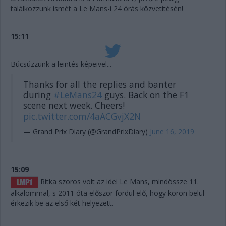
találkozzunk ismét a Le Mans-i 24 órás közvetítésén!
15:11
Búcsúzzunk a leintés képeivel...
Thanks for all the replies and banter
during
#LeMans24
guys. Back on the F1
scene next week. Cheers!
pic.twitter.com/4aACGvjX2N
— Grand Prix Diary (@GrandPrixDiary)
June 16, 2019
15:09
Ritka szoros volt az idei Le Mans, mindössze 11.
alkalommal, s 2011 óta először fordul elő, hogy körön belül
érkezik be az első két helyezett.