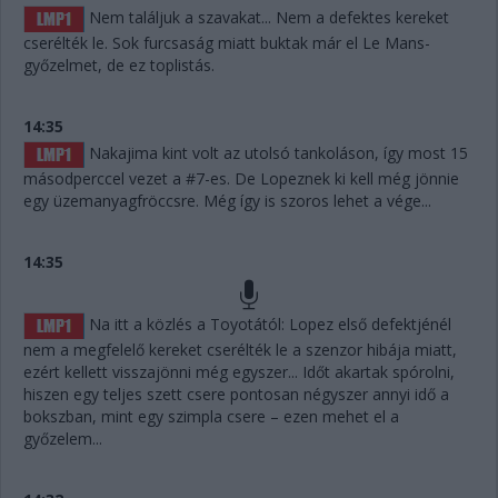
Nem találjuk a szavakat... Nem a defektes kereket
cserélték le. Sok furcsaság miatt buktak már el Le Mans-
győzelmet, de ez toplistás.
14:35
Nakajima kint volt az utolsó tankoláson, így most 15
másodperccel vezet a #7-es. De Lopeznek ki kell még jönnie
egy üzemanyagfröccsre. Még így is szoros lehet a vége...
14:35
Na itt a közlés a Toyotától: Lopez első defektjénél
nem a megfelelő kereket cserélték le a szenzor hibája miatt,
ezért kellett visszajönni még egyszer... Időt akartak spórolni,
hiszen egy teljes szett csere pontosan négyszer annyi idő a
bokszban, mint egy szimpla csere – ezen mehet el a
győzelem...