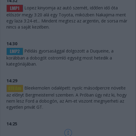
14:32
Lopez kinyomja az autó szemét, időtlen idő óta
először megy 3:20 alá egy Toyota, miközben Nakajima ment
egy laza 3:24-et... Mindent megtesz az argentin, de sorsa már
nincs a saját kezében.
14:30
Példás gyorsasággal dolgozott a Duqueine, a
korábban a dobogót ostromló egység most hetedik a
kategóriájában.
14:29
Bleekemolen odalépett: nyolc másodpercre növelte
az előnyt Bergmeisterrel szemben. A Próban úgy néz ki, hogy
nem lesz Ford a dobogón, az Am-et viszont megnyerheti az
egyetlen privát GT.
14:25