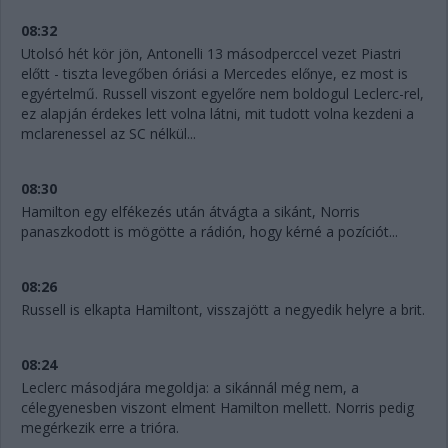
08:32
Utolsó hét kör jön, Antonelli 13 másodperccel vezet Piastri
előtt - tiszta levegőben óriási a Mercedes előnye, ez most is
egyértelmű. Russell viszont egyelőre nem boldogul Leclerc-rel,
ez alapján érdekes lett volna látni, mit tudott volna kezdeni a
mclarenessel az SC nélkül...
08:30
Hamilton egy elfékezés után átvágta a sikánt, Norris
panaszkodott is mögötte a rádión, hogy kérné a pozíciót...
08:26
Russell is elkapta Hamiltont, visszajött a negyedik helyre a brit.
08:24
Leclerc másodjára megoldja: a sikánnál még nem, a
célegyenesben viszont elment Hamilton mellett. Norris pedig
megérkezik erre a trióra.