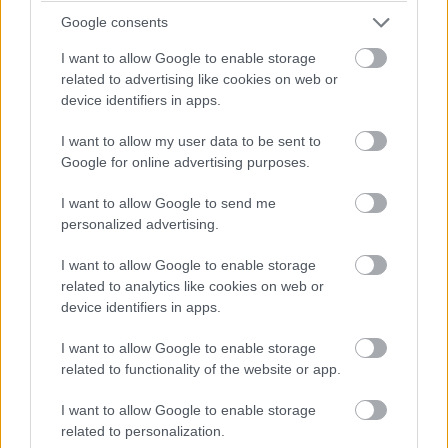
07:26
Google consents
A pontszerzőzóna végén Ocon is áthámozta magát
I want to allow Google to enable storage
Lindbladon. Verstappen viszont egyelőre messze a hetedik
related to advertising like cookies on web or
helyen haladó Gaslytól.
device identifiers in apps.
07:24
I want to allow my user data to be sent to
Russell viszont fokozatosan közelít Piastrira, már csak fél
Google for online advertising purposes.
másodperc a különbség közöttük az élen.
I want to allow Google to send me
personalized advertising.
07:23
A visszajátszásból látszik, hogy Antonelli borzalmasan
I want to allow Google to enable storage
visszafulladt a startnál és kiforogtak a kerekei, de a győzelmi
related to analytics like cookies on web or
esélyeit legalább ennyire rontja, hogy körök óta nem boldogul
device identifiers in apps.
Norrisszal.
I want to allow Google to enable storage
related to functionality of the website or app.
07:22
Verstappen vetődött be a hajtűben Lindblad mellé, feljött
I want to allow Google to enable storage
nyolcadiknak a holland.
related to personalization.
Hátrébb egyébként az Audik estek kissé vissza a