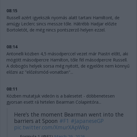
08:15
Russell azért igyekszik nyomás alatt tartani Hamiltont, de
amúgy Leclerc sincs messze tőle. Hátrébb Hadjar előzte
Bortoletót, de még nincs pontszerző helyen ezzel.
08:14
Antonelli közben 4,5 másodperccel vezet már Piastri előtt, aki
mögött másodpercre Hamilton, tőle fél másodpercre Russell.
A dobogós helyek sorsa még nyitott, de egyelőre nem könnyű
előzni az "előzésmód-vonatban"...
08:11
Közben mutatjuk videón is a balesetet - döbbenetesen
gyorsan esett rá hirtelen Bearman Colapintóra...
Here’s the moment Bearman went into the
barriers at Spoon
#F1
#JapaneseGP
pic.twitter.com/XmurXApWkp
— Formula 1 (@F1)
March 29, 2026