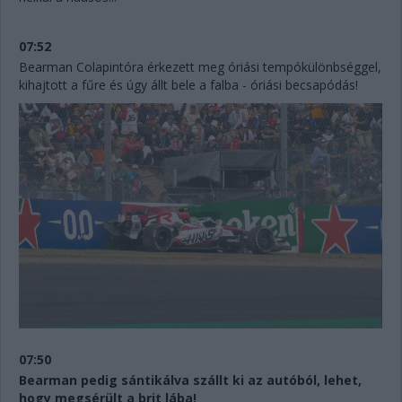
07:52
Bearman Colapintóra érkezett meg óriási tempókülönbséggel,
kihajtott a fűre és úgy állt bele a falba - óriási becsapódás!
07:50
Bearman pedig sántikálva szállt ki az autóból, lehet,
hogy megsérült a brit lába!