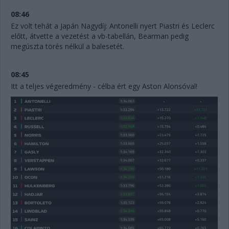
08:46
Ez volt tehát a Japán Nagydíj: Antonelli nyert Piastri és Leclerc
előtt, átvette a vezetést a vb-tabellán, Bearman pedig
megúszta törés nélkül a balesetét.
08:45
Itt a teljes végeredmény - célba ért egy Aston Alonsóval!