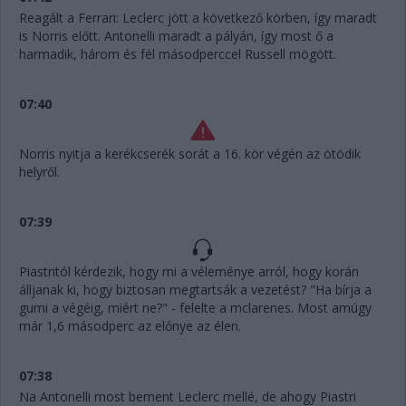
Reagált a Ferrari: Leclerc jött a következő körben, így maradt
is Norris előtt. Antonelli maradt a pályán, így most ő a
harmadik, három és fél másodperccel Russell mögött.
07:40
Norris nyitja a kerékcserék sorát a 16. kör végén az ötödik
helyről.
07:39
Piastritól kérdezik, hogy mi a véleménye arról, hogy korán
álljanak ki, hogy biztosan megtartsák a vezetést? "Ha bírja a
gumi a végéig, miért ne?" - felelte a mclarenes. Most amúgy
már 1,6 másodperc az előnye az élen.
07:38
Na Antonelli most bement Leclerc mellé, de ahogy Piastri