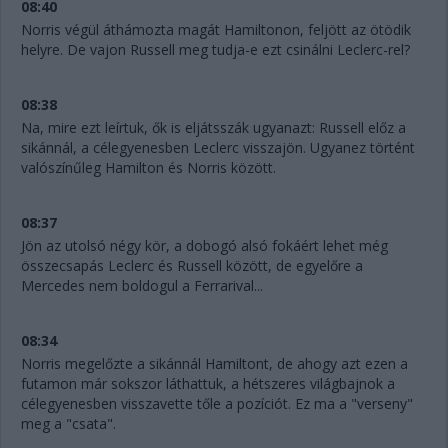
08:40
Norris végül áthámozta magát Hamiltonon, feljött az ötödik
helyre. De vajon Russell meg tudja-e ezt csinálni Leclerc-rel?
08:38
Na, mire ezt leírtuk, ők is eljátsszák ugyanazt: Russell előz a
sikánnál, a célegyenesben Leclerc visszajön. Ugyanez történt
valószínűleg Hamilton és Norris között.
08:37
Jön az utolsó négy kör, a dobogó alsó fokáért lehet még
összecsapás Leclerc és Russell között, de egyelőre a
Mercedes nem boldogul a Ferrarival...
08:34
Norris megelőzte a sikánnál Hamiltont, de ahogy azt ezen a
futamon már sokszor láthattuk, a hétszeres világbajnok a
célegyenesben visszavette tőle a pozíciót. Ez ma a "verseny"
meg a "csata".