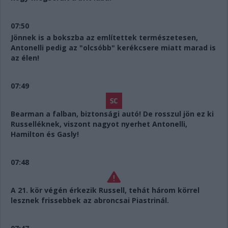
07:50
Jönnek is a bokszba az említettek természetesen,
Antonelli pedig az "olcsóbb" kerékcsere miatt marad is
az élen!
07:49
Bearman a falban, biztonsági autó! De rosszul jön ez ki
Russelléknek, viszont nagyot nyerhet Antonelli,
Hamilton és Gasly!
07:48
A 21. kör végén érkezik Russell, tehát három körrel
lesznek frissebbek az abroncsai Piastrinál.