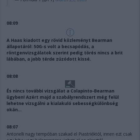
08:09
A Haas kiadott egy rövid közleményt Bearman
állapotáról: 50G-s volt a becsapódás, a
röntgenvizsgálatok szerint pedig törés nincs a brit
lábában, a jobb térde zúzódott kissé.
08:08
És nincs további vizsgálat a Colapinto-Bearman
ügyben! Azért majd a szabályrendszert még felül
lehetne vizsgálni a kialakuló sebességkülönbség
okán...
08:07
Antonelli nagy tempóban szakad el Piastriéktól, innen ezt csak