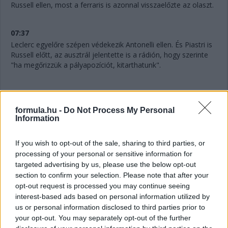
Russell ellen, most a ferraris is azonnal visszaelőzte az olaszt.
07:37
Leclerc egyelőre szépen védekezik Antonelli ellen. És Piastri is
Russell előtt, az ausztrál jelentette is a rádión, hogy szerinte
"ha megőrizzük a pályapozíciót, kitarthatunk".
07:36
formula.hu -
Do Not Process My Personal
Information
"Mintha kormányszervó nélkül vezetnék" - jelenti Verstappen a
rádión. Akinek amúgy továbbra is bő négy másodperc a
hátránya Gaslyval szemben.
If you wish to opt-out of the sale, sharing to third parties, or
processing of your personal or sensitive information for
targeted advertising by us, please use the below opt-out
07:34
section to confirm your selection. Please note that after your
A 10. helyért is megy egy csata: Hadjar próbálná támadni az
opt-out request is processed you may continue seeing
utolsó pontszerző helyért Lindbladot.
interest-based ads based on personal information utilized by
us or personal information disclosed to third parties prior to
your opt-out. You may separately opt-out of the further
07:32