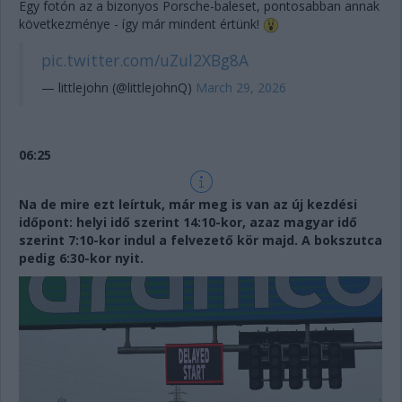
Egy fotón az a bizonyos Porsche-baleset, pontosabban annak
következménye - így már mindent értünk!
pic.twitter.com/uZul2XBg8A
— littlejohn (@littlejohnQ)
March 29, 2026
06:25
Na de mire ezt leírtuk, már meg is van az új kezdési
időpont: helyi idő szerint 14:10-kor, azaz magyar idő
szerint 7:10-kor indul a felvezető kör majd. A bokszutca
pedig 6:30-kor nyit.