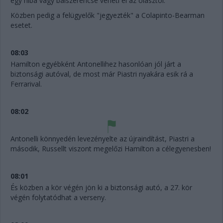
egy hiba vagy balszerencse veheti el az olasztól.
Közben pedig a felügyelők "jegyezték" a Colapinto-Bearman
esetet.
08:03
Hamilton egyébként Antonellihez hasonlóan jól járt a
biztonsági autóval, de most már Piastri nyakára esik rá a
Ferrarival.
08:02
Antonelli könnyedén levezényelte az újraindítást, Piastri a
második, Russellt viszont megelőzi Hamilton a célegyenesben!
08:01
És közben a kör végén jön ki a biztonsági autó, a 27. kör
végén folytatódhat a verseny.