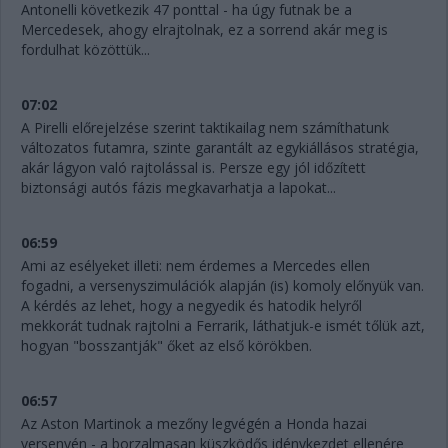
Antonelli következik 47 ponttal - ha úgy futnak be a
Mercedesek, ahogy elrajtolnak, ez a sorrend akár meg is
fordulhat közöttük...
07:02
A Pirelli előrejelzése szerint taktikailag nem számíthatunk
változatos futamra, szinte garantált az egykiállásos stratégia,
akár lágyon való rajtolással is. Persze egy jól időzített
biztonsági autós fázis megkavarhatja a lapokat...
06:59
Ami az esélyeket illeti: nem érdemes a Mercedes ellen
fogadni, a versenyszimulációk alapján (is) komoly előnyük van.
A kérdés az lehet, hogy a negyedik és hatodik helyről
mekkorát tudnak rajtolni a Ferrarik, láthatjuk-e ismét tőlük azt,
hogyan "bosszantják" őket az első körökben.
06:57
Az Aston Martinok a mezőny legvégén a Honda hazai
versenyén - a borzalmasan küszködős idénykezdet ellenére