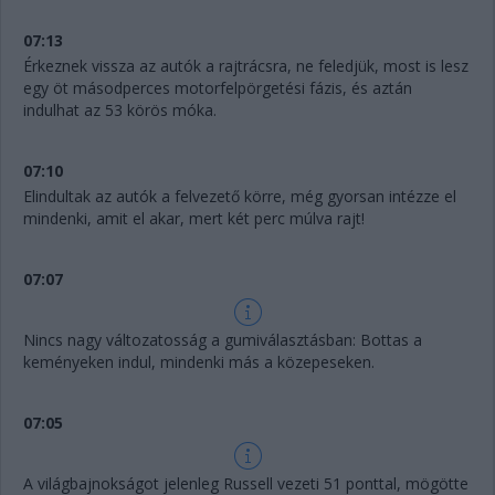
07:13
Érkeznek vissza az autók a rajtrácsra, ne feledjük, most is lesz
egy öt másodperces motorfelpörgetési fázis, és aztán
indulhat az 53 körös móka.
07:10
Elindultak az autók a felvezető körre, még gyorsan intézze el
mindenki, amit el akar, mert két perc múlva rajt!
07:07
Nincs nagy változatosság a gumiválasztásban: Bottas a
keményeken indul, mindenki más a közepeseken.
07:05
A világbajnokságot jelenleg Russell vezeti 51 ponttal, mögötte