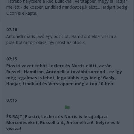
Hátrébb helycsere a Red Bulloknál, Verstappen megy el Hadjar
mellett - de közben Lindblad mindkettejük előtt... Hadjart pedig
Ocon is elkapta.
07:16
Antonelli máris javít egy pozíciót, Hamiltont előzi vissza a
pole-ból rajtolt olasz, így most az ötödik.
07:15
Piastri vezet tehát Leclerc és Norris előtt, aztán
Russell, Hamilton, Antonelli a további sorrend - ez így
még izgalmas is lehet, legalábbis egy ideig! Gasly,
Hadjar, Lindblad és Verstappen még a top 10-ben.
07:15
ÉS RAJT! Piastri, Leclerc és Norris is lerajtolja a
Mercedeseket, Russell a 4., Antonelli a 6. helyre esik
vissza!