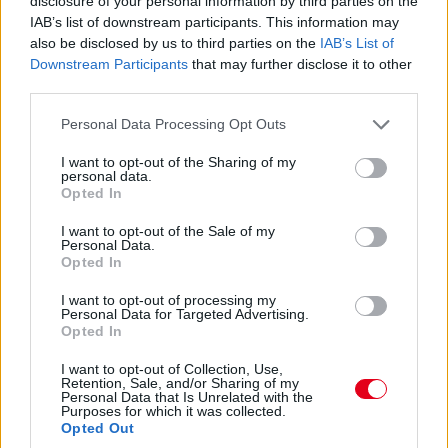
disclosure of your personal information by third parties on the
Antonelli a 11. körben végre átrágta magát Norrison, feljött a
IAB’s list of downstream participants. This information may
negyedik helyre. Nem szakadt le még túlzottan amúgy a 3-5.
also be disclosed by us to third parties on the
IAB’s List of
helyezett az élkettősről: Leclerc 2,2 másodpercre csak
Downstream Participants
that may further disclose it to other
Russelltől. Szóval Antonelli esélyeit sem kell még teljesen leírni.
third parties.
07:30
Please note that this website/app uses one or more Google
Personal Data Processing Opt Outs
services and may gather and store information including but
Russell az iménti manőver után megint kicsit leszakadt, most
not limited to your visit or usage behaviour. You may click to
I want to opt-out of the Sharing of my
nyolc-kilenc tized a lemaradása. De a visszajátszásból kiderült,
personal data.
hogy az az előzés is annak volt köszönhető, hogy a sikán előtt
grant or deny consent to Google and its third-party tags to
Opted In
a 130R-ből kijövet annyira visszalassultak már, hogy a jobb
use your data for below specified purposes in below Google
töltöttség miatt kénytelen volt előzni a mercedeses - amire
consent section.
I want to opt-out of the Sale of my
aztán ráfaragott a következő egyenesben... Értjük már, miről
Personal Data.
Opted In
beszélnek Verstappenék?...
I want to opt-out of processing my
Personal Data for Targeted Advertising.
07:27
Opted In
I want to opt-out of Collection, Use,
"Csata" az élen! Russell a sikán előtt megelőzi Piastrit,
Retention, Sale, and/or Sharing of my
aki azonban a célegyenesben visszaveszi tőle a
Personal Data that Is Unrelated with the
Purposes for which it was collected.
vezetést.
Opted Out