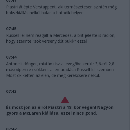
07:47
Piastri átlépte Verstappent, aki természetesen szintén még
bokszkiállás nélkül halad a hatodik helyen.
07:45
Russell-lel nem reagált a Mercedes, a brit jelezte is rádión,
hogy szerinte "sok versenyidőt bukik" ezzel.
07:44
Antonelli dönget, miután tiszta levegőbe került: 3,6-ról 2,8
másodpercre csökkent a lemaradása Russell-lel szemben.
Most ők ketten az élen, de még kerékcsere nélkül.
07:43
És most jön az élről Piastri a 18. kör végén! Nagyon
gyors a McLaren kiállása, ezzel nincs gond.
07:42