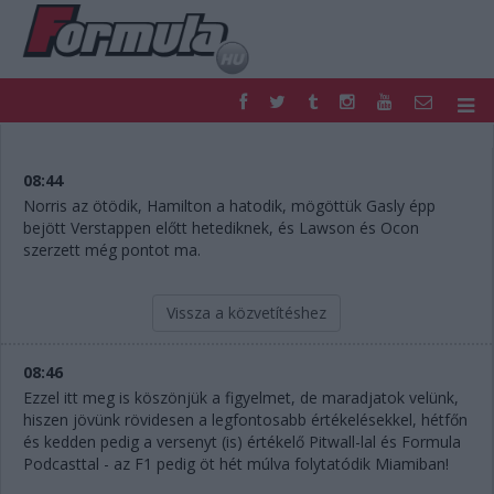
F1
PARC FERMÉ
FORMULA
MOTOR
08:44
NEMZETKÖZI
HAZAI
Norris az ötödik, Hamilton a hatodik, mögöttük Gasly épp
bejött Verstappen előtt hetediknek, és Lawson és Ocon
RETRO
EGYÉB
szerzett még pontot ma.
PODCAST
SHOP
LIVE
TIPPJÁTÉK
DIGITÁLIS MAGAZIN
PONTÁLLÁSOK
Vissza a közvetítéshez
VERSENYNAPTÁRAK
08:46
Ezzel itt meg is köszönjük a figyelmet, de maradjatok velünk,
hiszen jövünk rövidesen a legfontosabb értékelésekkel, hétfőn
és kedden pedig a versenyt (is) értékelő Pitwall-lal és Formula
Podcasttal - az F1 pedig öt hét múlva folytatódik Miamiban!