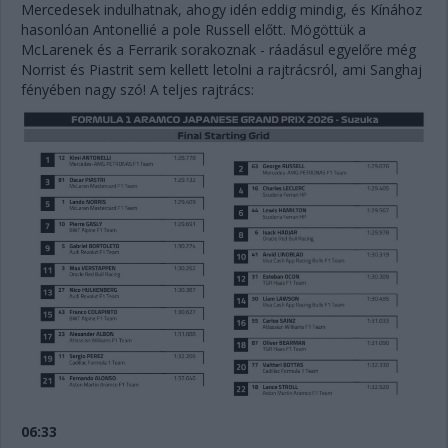
Mercedesek indulhatnak, ahogy idén eddig mindig, és Kínához
hasonlóan Antonellié a pole Russell előtt. Mögöttük a
McLarenek és a Ferrarik sorakoznak - ráadásul egyelőre még
Norrist és Piastrit sem kellett letolni a rajtrácsról, ami Sanghaj
fényében nagy szó! A teljes rajtrács:
06:33