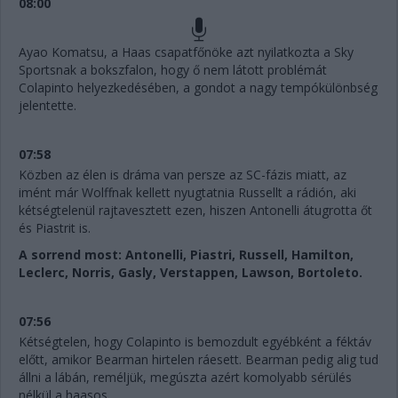
08:00
Ayao Komatsu, a Haas csapatfőnöke azt nyilatkozta a Sky
Sportsnak a bokszfalon, hogy ő nem látott problémát
Colapinto helyezkedésében, a gondot a nagy tempókülönbség
jelentette.
07:58
Közben az élen is dráma van persze az SC-fázis miatt, az
imént már Wolffnak kellett nyugtatnia Russellt a rádión, aki
kétségtelenül rajtavesztett ezen, hiszen Antonelli átugrotta őt
és Piastrit is.
A sorrend most: Antonelli, Piastri, Russell, Hamilton,
Leclerc, Norris, Gasly, Verstappen, Lawson, Bortoleto.
07:56
Kétségtelen, hogy Colapinto is bemozdult egyébként a féktáv
előtt, amikor Bearman hirtelen ráesett. Bearman pedig alig tud
állni a lábán, reméljük, megúszta azért komolyabb sérülés
nélkül a haasos...