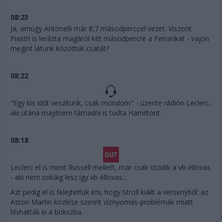
08:23
Ja, amúgy Antonelli már 8,7 másodperccel vezet. Viszont
Piastri is lerázta magáról két másodpercre a Ferrarikat - vajon
megint látunk közöttük csatát?
08:22
"Egy kis időt veszítünk, csak mondom" - üzente rádión Leclerc,
aki utána majdnem támadni is tudta Hamiltont.
08:18
Leclerc el is ment Russell mellett, már csak ötödik a vb-éllovas
- aki nem sokáig lesz így vb-éllovas...
Azt pedig el is felejtettük írni, hogy Stroll kiállt a versenyből: az
Aston Martin közlése szerint víznyomás-problémák miatt
hívhatták ki a bokszba.