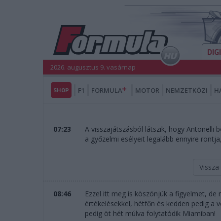
DIG
2026. augusztus 9. vasárnap
SHOP
F1
FORMULA
MOTOR
NEMZETKÖZI
H
07:23
A visszajátszásból látszik, hogy Antonelli 
a győzelmi esélyeit legalább ennyire rontj
Vissza
08:46
Ezzel itt meg is köszönjük a figyelmet, de
értékelésekkel, hétfőn és kedden pedig a ve
pedig öt hét múlva folytatódik Miamiban!