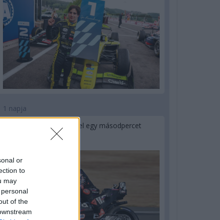
1 napja
MotoGP: Bezzecchi közel egy másodpercet
javított a körrekordon
sonal or
ection to
ou may
 personal
out of the
 downstream