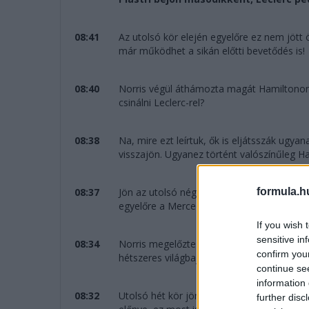
08:41
Az utolsó kör elején egyelőre ez nem jött 
már működhet a sikán előtti bevetődés is!
08:40
Norris végül áthámozta magát Hamiltonon, 
csinálni Leclerc-rel?
08:38
Na, mire ezt leírtuk, ők is eljátsszák ugyan
visszajön. Ugyanez történt valószínűleg Ha
formula.h
08:37
Jön az utolsó négy kör, a dobogó alsó fok
egyelőre a Mercedes nem boldogul a Ferrari
If you wish 
sensitive in
08:34
Norris megelőzte a sikánnál Hamiltont, de
confirm you
hétszeres világbajnok a célegyenesben viss
continue se
information 
08:32
Utolsó hét kör jön, Antonelli 13 másodpercc
further disc