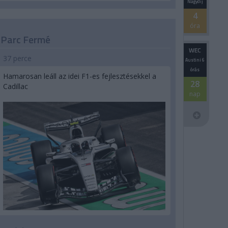
Nagydíj
4
óra
Parc Fermé
WEC
37 perce
Austini 6
órás
Hamarosan leáll az idei F1-es fejlesztésekkel a
28
Cadillac
nap