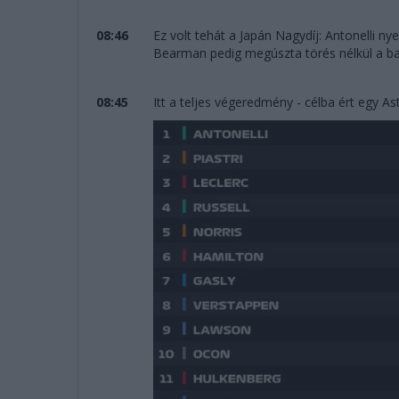
08:46
Ez volt tehát a Japán Nagydíj: Antonelli nyer
Bearman pedig megúszta törés nélkül a ba
08:45
Itt a teljes végeredmény - célba ért egy As