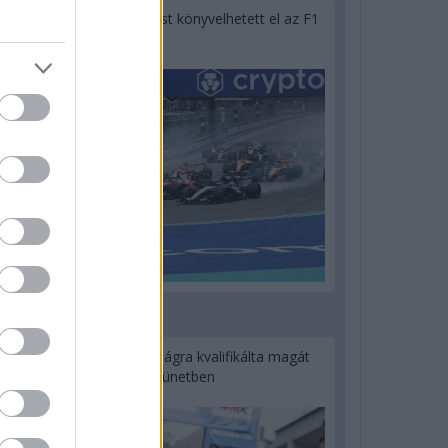
Óriási bevétel-visszaesést könyvelhetett el az F1
a második negyedévben
1 napja
Kerékpáros világbajnokságra kvalifikálta magát
Bottas az F1-es nyári szünetben