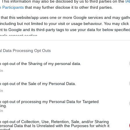
zont egyelőre nem boldogul Leclerc-rel, ez alapján érdekes
. This information may also be disclosed by us to third parties on the
IA
mclarenessel az SC nélkül...
Participants
that may further disclose it to other third parties.
 that this website/app uses one or more Google services and may gath
ánt, Norris panaszkodott is mögötte a rádión, hogy kérné a
including but not limited to your visit or usage behaviour. You may click 
 to Google and its third-party tags to use your data for below specifi
ogle consent section.
gyedik helyre a brit.
l Data Processing Opt Outs
ég nem, a célegyenesben viszont elment Hamilton mellett.
o opt-out of the Sharing of my personal data.
In
ezet. Viszont Piastri is lerázta magáról két másodpercre a
o opt-out of the Sale of my Personal Data.
satát?
In
to opt-out of processing my Personal Data for Targeted
zente rádión Leclerc, aki utána majdnem támadni is tudta
ing.
In
o opt-out of Collection, Use, Retention, Sale, and/or Sharing
ersonal Data that Is Unrelated with the Purposes for which it
 ötödik a vb-éllovas - aki nem sokáig lesz így vb-éllovas...
lected.