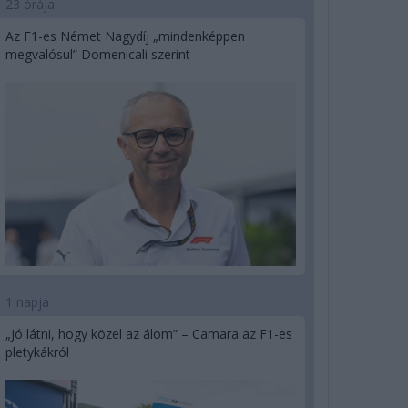
23 órája
Az F1-es Német Nagydíj „mindenképpen
megvalósul” Domenicali szerint
1 napja
„Jó látni, hogy közel az álom” – Camara az F1-es
pletykákról