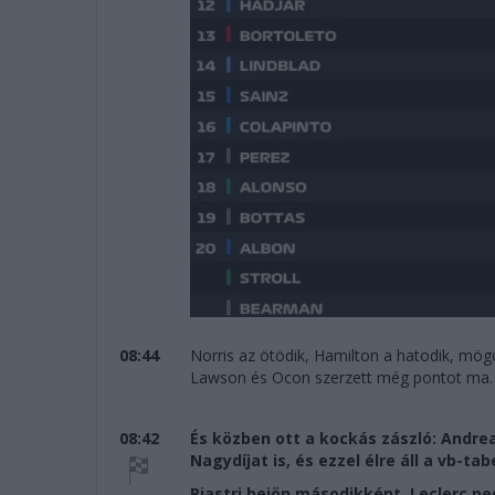
08:44
Norris az ötödik, Hamilton a hatodik, mögö
Lawson és Ocon szerzett még pontot ma.
08:42
És közben ott a kockás zászló: Andrea
Nagydíjat is, és ezzel élre áll a vb-tab
Piastri bejön másodikként, Leclerc pe