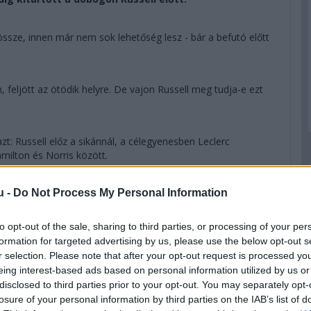
össze, innen már nem sok lehetőség lesz - bár a befutó előtt
feljött az ötödik helyre. De vajon Russell meg tudja-e ezt
azt: Russell előz a sikánnál, a célegyenesben Leclerc
milton és Norris között.
u -
Do Not Process My Personal Information
áért lehet még összecsapás Leclerc és Russell között, de
val...
to opt-out of the sale, sharing to third parties, or processing of your per
formation for targeted advertising by us, please use the below opt-out s
 ahogy azt ezen a futamon már sokszor láthattuk, a
r selection. Please note that after your opt-out request is processed y
zavette tőle a pozíciót. Ez ma a "verseny" meg a "csata".
eing interest-based ads based on personal information utilized by us or
disclosed to third parties prior to your opt-out. You may separately opt-
el vezet Piastri előtt - tiszta levegőben óriási a Mercedes
losure of your personal information by third parties on the IAB’s list of