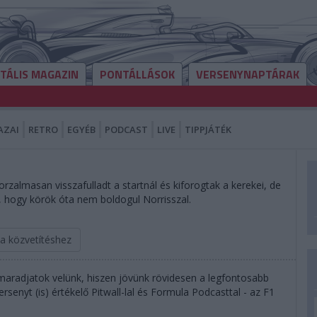
ITÁLIS MAGAZIN
PONTÁLLÁSOK
VERSENYNAPTÁRAK
AZAI
RETRO
EGYÉB
PODCAST
LIVE
TIPPJÁTÉK
borzalmasan visszafulladt a startnál és kiforogtak a kerekei, de
a, hogy körök óta nem boldogul Norrisszal.
 a közvetítéshez
 maradjatok velünk, hiszen jövünk rövidesen a legfontosabb
rsenyt (is) értékelő Pitwall-lal és Formula Podcasttal - az F1