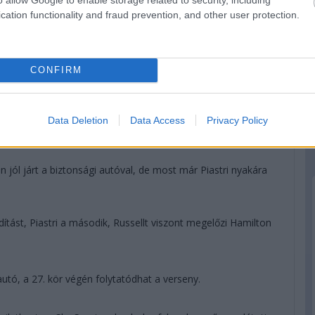
 nincs a brit lábában, a jobb térde zúzódott kissé.
cation functionality and fraud prevention, and other user protection.
to-Bearman ügyben! Azért majd a szabályrendszert még
ebességkülönbség okán...
CONFIRM
któl, innen ezt csak egy hiba vagy balszerencse veheti el az
Data Deletion
Data Access
Privacy Policy
Colapinto-Bearman esetet.
jól járt a biztonsági autóval, de most már Piastri nyakára
dítást, Piastri a második, Russellt viszont megelőzi Hamilton
autó, a 27. kör végén folytatódhat a verseny.