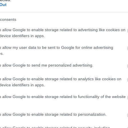
Out
 kiállt a versenyből: az Aston Martin közlése szerint víznyomás-
consents
ni Hamiltont, de amúgy Leclerc sincs messze tőle. Hátrébb
o allow Google to enable storage related to advertising like cookies on
tszerző helyen ezzel.
evice identifiers in apps.
o allow my user data to be sent to Google for online advertising
r Piastri előtt, aki mögött másodpercre Hamilton, tőle fél
rsa még nyitott, de egyelőre nem könnyű előzni az
s.
to allow Google to send me personalized advertising.
öbbenetesen gyorsan esett rá hirtelen Bearman Colapintóra...
o allow Google to enable storage related to analytics like cookies on
evice identifiers in apps.
nt into the barriers at Spoon
#F1
m/XmurXApWkp
o allow Google to enable storage related to functionality of the website
o allow Google to enable storage related to personalization.
Bearman állapotáról: 50G-s volt a becsapódás, a
o allow Google to enable storage related to security, including