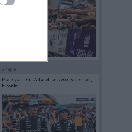
2 napja
Montoya szerint Antonelli kedvessége sem segít
Russellen