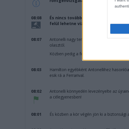
röntgenvizsgálatok szerint pedig törés
authenti
08:08
És nincs további vizsgálat a Colapin
felül lehetne vizsgálni a kialakuló s
08:07
Antonelli nagy tempóban szakad el Piastrié
olasztól.
Közben pedig a felügyelők "jegyezték" a 
08:03
Hamilton egyébként Antonellihez hasonlóan 
esik rá a Ferrarival.
08:02
Antonelli könnyedén levezényelte az újrain
a célegyenesben!
08:01
És közben a kör végén jön ki a biztonsági 