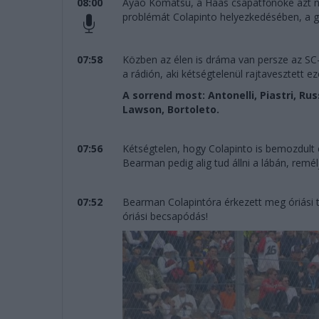
08:00
Ayao Komatsu, a Haas csapatfőnöke azt ny
problémát Colapinto helyezkedésében, a g
07:58
Közben az élen is dráma van persze az SC-f
a rádión, aki kétségtelenül rajtavesztett eze
A sorrend most: Antonelli, Piastri, Rus
Lawson, Bortoleto.
07:56
Kétségtelen, hogy Colapinto is bemozdult 
Bearman pedig alig tud állni a lábán, remé
07:52
Bearman Colapintóra érkezett meg óriási te
óriási becsapódás!