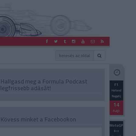
Hallgasd meg a Formula Podcast
F1
legfrissebb adását!
Holland
Nagydíj
14
nap
Kövess minket a Facebookon
MotoGP
Brit