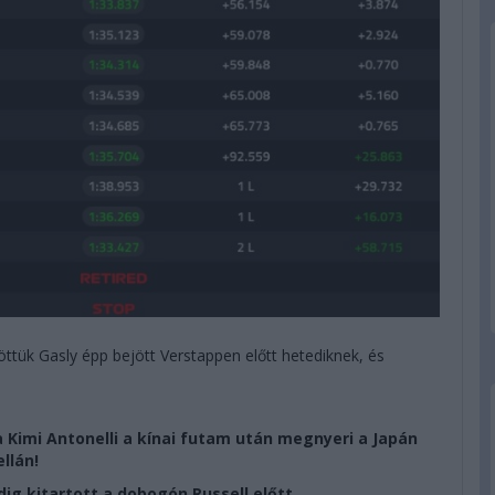
ttük Gasly épp bejött Verstappen előtt hetediknek, és
 Kimi Antonelli a kínai futam után megnyeri a Japán
ellán!
dig kitartott a dobogón Russell előtt.