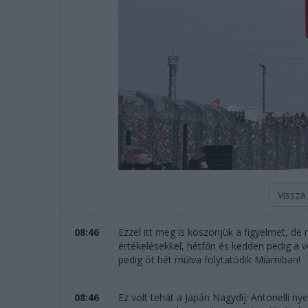
Vissza
08:46
Ezzel itt meg is köszönjük a figyelmet, de
értékelésekkel, hétfőn és kedden pedig a ve
pedig öt hét múlva folytatódik Miamiban!
08:46
Ez volt tehát a Japán Nagydíj: Antonelli nyer