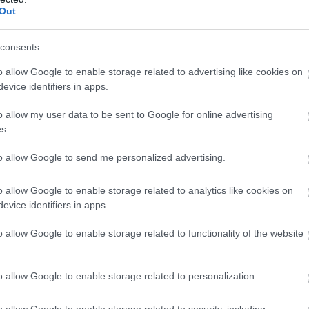
Out
ánt, Norris panaszkodott is mögötte a rádión, hogy kérné a
consents
gyedik helyre a brit.
o allow Google to enable storage related to advertising like cookies on
evice identifiers in apps.
ég nem, a célegyenesben viszont elment Hamilton mellett.
o allow my user data to be sent to Google for online advertising
s.
ezet. Viszont Piastri is lerázta magáról két másodpercre a
to allow Google to send me personalized advertising.
satát?
o allow Google to enable storage related to analytics like cookies on
evice identifiers in apps.
zente rádión Leclerc, aki utána majdnem támadni is tudta
o allow Google to enable storage related to functionality of the website
 ötödik a vb-éllovas - aki nem sokáig lesz így vb-éllovas...
o allow Google to enable storage related to personalization.
 kiállt a versenyből: az Aston Martin közlése szerint víznyomás-
o allow Google to enable storage related to security, including