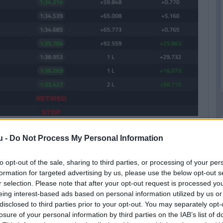
ttük Gasly épp bejött Verstappen előtt hetediknek, és
u -
Do Not Process My Personal Information
to opt-out of the sale, sharing to third parties, or processing of your per
 Kimi Antonelli a kínai futam után megnyeri a Japán
formation for targeted advertising by us, please use the below opt-out s
ellán!
r selection. Please note that after your opt-out request is processed y
eing interest-based ads based on personal information utilized by us or
dig kitartott a dobogón Russell előtt.
disclosed to third parties prior to your opt-out. You may separately opt-
losure of your personal information by third parties on the IAB’s list of
össze, innen már nem sok lehetőség lesz - bár a befutó előtt