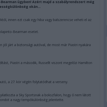
to-Bearman ügyben! Azért majd a szabályrendszert még
ebességkülönbség okán...
któl, innen ezt csak egy hiba vagy balszerencse veheti el az
Colapinto-Bearman esetet.
jól járt a biztonsági autóval, de most már Piastri nyakára
dítást, Piastri a második, Russellt viszont megelőzi Hamilton
autó, a 27. kör végén folytatódhat a verseny.
ilatkozta a Sky Sportsnak a bokszfalon, hogy ő nem látott
ondot a nagy tempókülönbség jelentette.