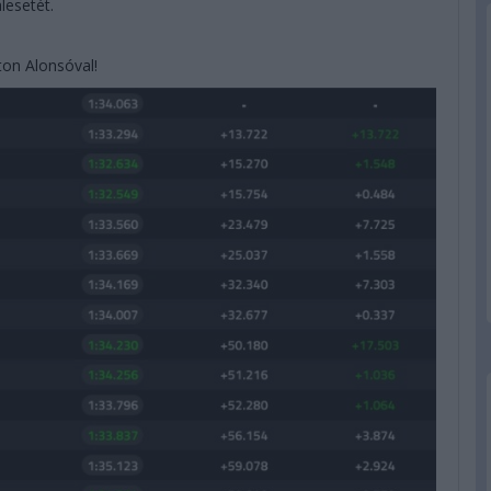
lesetét.
ton Alonsóval!