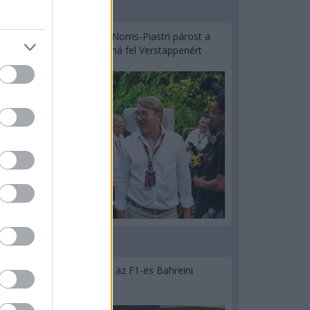
2 napja
Hakkinen megtartaná a Norris-Piastri párost a
McLarennél, nem borítaná fel Verstappenért
2 napja
Megvan, mikor kezdődik az F1-es Bahreini
Nagydíj Malajziában