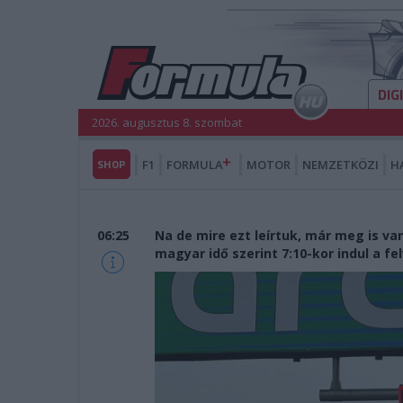
DIG
2026. augusztus 8. szombat
SHOP
F1
FORMULA
MOTOR
NEMZETKÖZI
H
06:25
Na de mire ezt leírtuk, már meg is van 
magyar idő szerint 7:10-kor indul a fe