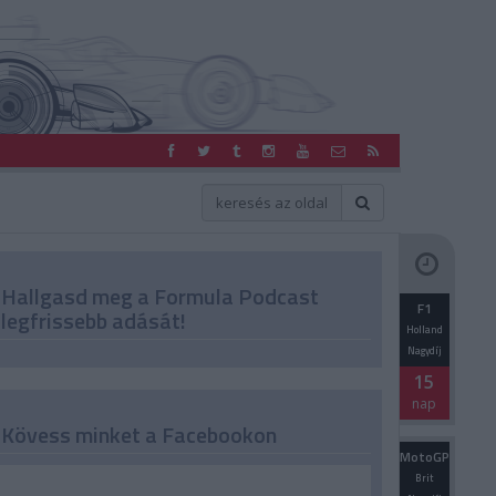
Hallgasd meg a Formula Podcast
F1
legfrissebb adását!
Holland
Nagydíj
15
nap
Kövess minket a Facebookon
MotoGP
Brit