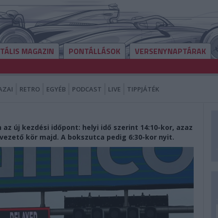
ITÁLIS MAGAZIN
PONTÁLLÁSOK
VERSENYNAPTÁRAK
AZAI
RETRO
EGYÉB
PODCAST
LIVE
TIPPJÁTÉK
az új kezdési időpont: helyi idő szerint 14:10-kor, azaz
lvezető kör majd. A bokszutca pedig 6:30-kor nyit.