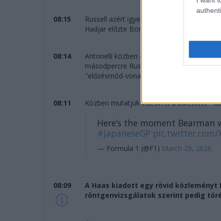
authenti
08:15
Russell azért igyekszik nyomás alatt tarta
Hadjar előzte Bortoletót, de még nincs pon
08:14
Antonelli közben 4,5 másodperccel vezet má
másodpercre Russell. A dobogós helyek so
"előzésmód-vonatban"...
08:11
Közben mutatjuk videón is a balesetet - d
Here’s the moment Bearman we
#JapaneseGP
pic.twitter.co
— Formula 1 (@F1)
March 29, 2026
08:09
A Haas kiadott egy rövid közleményt 
röntgenvizsgálatok szerint pedig törés