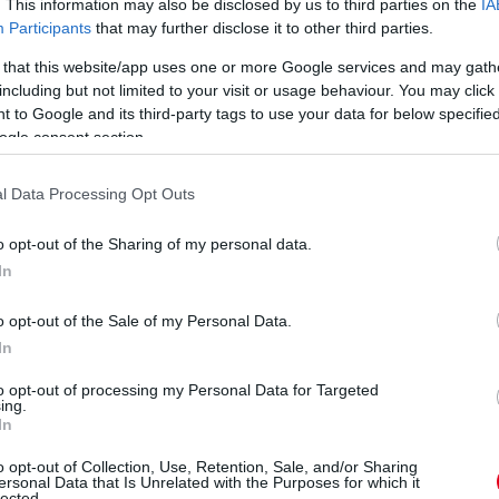
. This information may also be disclosed by us to third parties on the
IA
Participants
that may further disclose it to other third parties.
 that this website/app uses one or more Google services and may gath
feljött az ötödik helyre. De vajon Russell meg tudja-e ezt
including but not limited to your visit or usage behaviour. You may click 
 to Google and its third-party tags to use your data for below specifi
ogle consent section.
azt: Russell előz a sikánnál, a célegyenesben Leclerc
milton és Norris között.
l Data Processing Opt Outs
o opt-out of the Sharing of my personal data.
áért lehet még összecsapás Leclerc és Russell között, de
In
val...
o opt-out of the Sale of my Personal Data.
 ahogy azt ezen a futamon már sokszor láthattuk, a
In
zavette tőle a pozíciót. Ez ma a "verseny" meg a "csata".
to opt-out of processing my Personal Data for Targeted
ing.
el vezet Piastri előtt - tiszta levegőben óriási a Mercedes
In
zont egyelőre nem boldogul Leclerc-rel, ez alapján érdekes
mclarenessel az SC nélkül...
o opt-out of Collection, Use, Retention, Sale, and/or Sharing
ersonal Data that Is Unrelated with the Purposes for which it
lected.