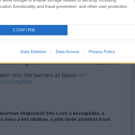
cation functionality and fraud prevention, and other user protection.
ni Hamiltont, de amúgy Leclerc sincs messze tőle. Hátrébb
tszerző helyen ezzel.
CONFIRM
r Piastri előtt, aki mögött másodpercre Hamilton, tőle fél
rsa még nyitott, de egyelőre nem könnyű előzni az
Data Deletion
Data Access
Privacy Policy
öbbenetesen gyorsan esett rá hirtelen Bearman Colapintóra...
nt into the barriers at Spoon
#F1
m/XmurXApWkp
Bearman állapotáról: 50G-s volt a becsapódás, a
 nincs a brit lábában, a jobb térde zúzódott kissé.