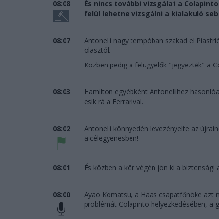
08:08
És nincs további vizsgálat a Colapin
felül lehetne vizsgálni a kialakuló s
08:07
Antonelli nagy tempóban szakad el Piastrié
olasztól.
Közben pedig a felügyelők "jegyezték" a 
08:03
Hamilton egyébként Antonellihez hasonlóan 
esik rá a Ferrarival.
08:02
Antonelli könnyedén levezényelte az újrain
a célegyenesben!
08:01
És közben a kör végén jön ki a biztonsági 
08:00
Ayao Komatsu, a Haas csapatfőnöke azt ny
problémát Colapinto helyezkedésében, a g