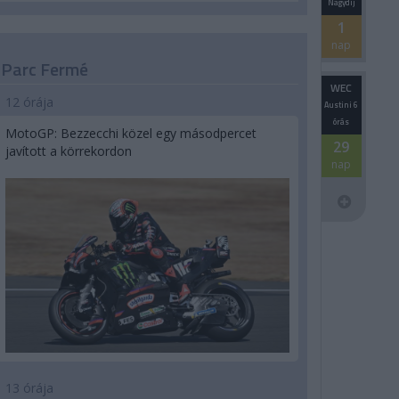
Nagydíj
1
nap
Parc Fermé
WEC
12 órája
Austini 6
órás
MotoGP: Bezzecchi közel egy másodpercet
29
javított a körrekordon
nap
13 órája