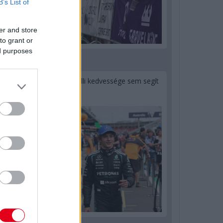
B’s List of
er and store
to grant or
ed purposes
1 napja
Montoya szerint Antonelli kedvessége sem segít
Russellen