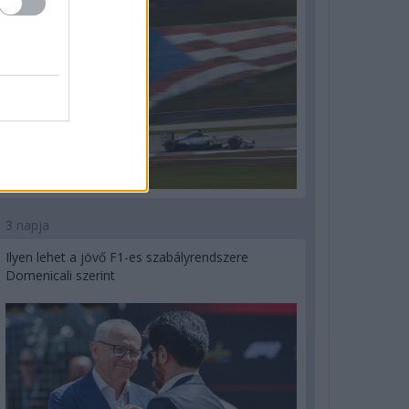
3 napja
Ilyen lehet a jövő F1-es szabályrendszere
Domenicali szerint