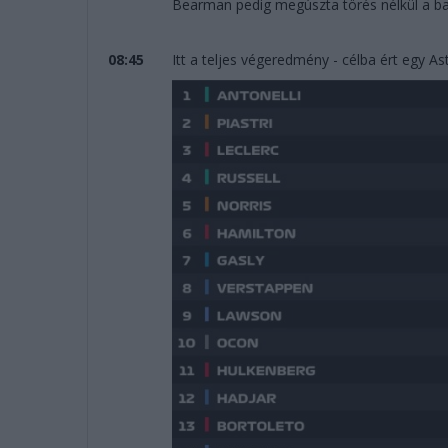
Bearman pedig megúszta törés nélkül a ba
08:45
Itt a teljes végeredmény - célba ért egy As