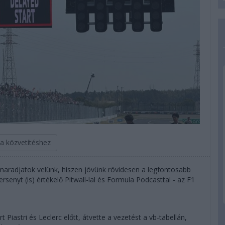
 a közvetítéshez
 maradjatok velünk, hiszen jövünk rövidesen a legfontosabb
rsenyt (is) értékelő Pitwall-lal és Formula Podcasttal - az F1
t Piastri és Leclerc előtt, átvette a vezetést a vb-tabellán,