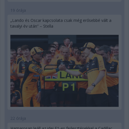
19 órája
„Lando és Oscar kapcsolata csak még erősebbé vált a
tavalyi év után” – Stella
22 órája
Hamarosan leáll az idei F1-es fejlesztésekkel a Cadillac