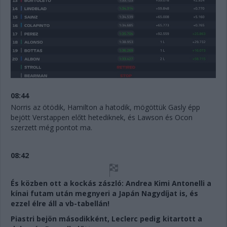
08:44
Norris az ötödik, Hamilton a hatodik, mögöttük Gasly épp
bejött Verstappen előtt hetediknek, és Lawson és Ocon
szerzett még pontot ma.
08:42
És közben ott a kockás zászló: Andrea Kimi Antonelli a
kínai futam után megnyeri a Japán Nagydíjat is, és
ezzel élre áll a vb-tabellán!
Piastri bejön másodikként, Leclerc pedig kitartott a