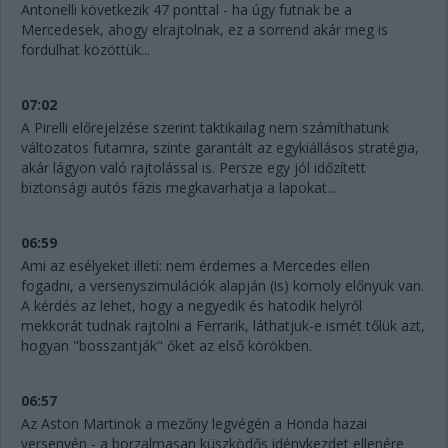
Antonelli következik 47 ponttal - ha úgy futnak be a
Mercedesek, ahogy elrajtolnak, ez a sorrend akár meg is
fordulhat közöttük...
07:02
A Pirelli előrejelzése szerint taktikailag nem számíthatunk
változatos futamra, szinte garantált az egykiállásos stratégia,
akár lágyon való rajtolással is. Persze egy jól időzített
biztonsági autós fázis megkavarhatja a lapokat...
06:59
Ami az esélyeket illeti: nem érdemes a Mercedes ellen
fogadni, a versenyszimulációk alapján (is) komoly előnyük van.
A kérdés az lehet, hogy a negyedik és hatodik helyről
mekkorát tudnak rajtolni a Ferrarik, láthatjuk-e ismét tőlük azt,
hogyan "bosszantják" őket az első körökben.
06:57
Az Aston Martinok a mezőny legvégén a Honda hazai
versenyén - a borzalmasan küszködős idénykezdet ellenére