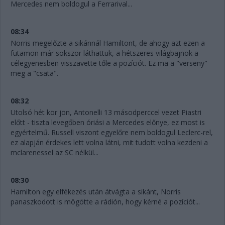
Mercedes nem boldogul a Ferrarival...
08:34
Norris megelőzte a sikánnál Hamiltont, de ahogy azt ezen a
futamon már sokszor láthattuk, a hétszeres világbajnok a
célegyenesben visszavette tőle a pozíciót. Ez ma a "verseny"
meg a "csata".
08:32
Utolsó hét kör jön, Antonelli 13 másodperccel vezet Piastri
előtt - tiszta levegőben óriási a Mercedes előnye, ez most is
egyértelmű. Russell viszont egyelőre nem boldogul Leclerc-rel,
ez alapján érdekes lett volna látni, mit tudott volna kezdeni a
mclarenessel az SC nélkül...
08:30
Hamilton egy elfékezés után átvágta a sikánt, Norris
panaszkodott is mögötte a rádión, hogy kérné a pozíciót...