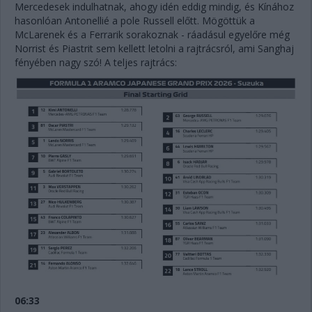
Mercedesek indulhatnak, ahogy idén eddig mindig, és Kínához
hasonlóan Antonellié a pole Russell előtt. Mögöttük a
McLarenek és a Ferrarik sorakoznak - ráadásul egyelőre még
Norrist és Piastrit sem kellett letolni a rajtrácsról, ami Sanghaj
fényében nagy szó! A teljes rajtrács:
06:33