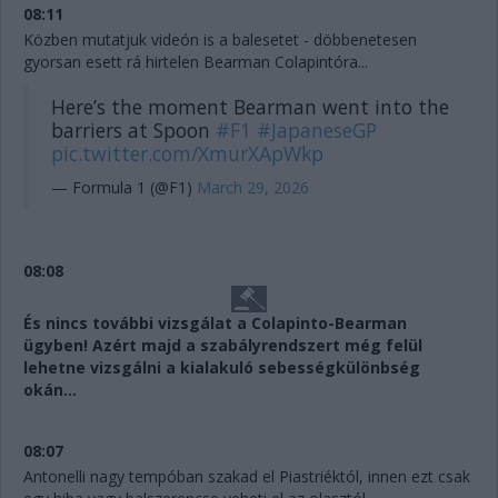
08:11
Közben mutatjuk videón is a balesetet - döbbenetesen
gyorsan esett rá hirtelen Bearman Colapintóra...
Here’s the moment Bearman went into the
barriers at Spoon
#F1
#JapaneseGP
pic.twitter.com/XmurXApWkp
— Formula 1 (@F1)
March 29, 2026
08:08
És nincs további vizsgálat a Colapinto-Bearman
ügyben! Azért majd a szabályrendszert még felül
lehetne vizsgálni a kialakuló sebességkülönbség
okán...
08:07
Antonelli nagy tempóban szakad el Piastriéktól, innen ezt csak