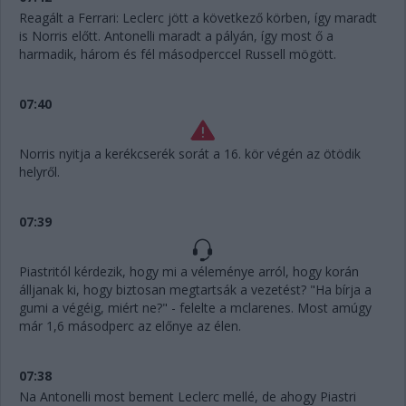
Reagált a Ferrari: Leclerc jött a következő körben, így maradt
is Norris előtt. Antonelli maradt a pályán, így most ő a
harmadik, három és fél másodperccel Russell mögött.
07:40
Norris nyitja a kerékcserék sorát a 16. kör végén az ötödik
helyről.
07:39
Piastritól kérdezik, hogy mi a véleménye arról, hogy korán
álljanak ki, hogy biztosan megtartsák a vezetést? "Ha bírja a
gumi a végéig, miért ne?" - felelte a mclarenes. Most amúgy
már 1,6 másodperc az előnye az élen.
07:38
Na Antonelli most bement Leclerc mellé, de ahogy Piastri