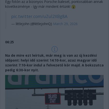
Egy fotón az a bizonyos Porsche-baleset, pontosabban annak
következménye - így már mindent értünk!
pic.twitter.com/uZul2XBg8A
— littlejohn (@littlejohnQ)
March 29, 2026
06:25
Na de mire ezt leírtuk, már meg is van az új kezdési
időpont: helyi idő szerint 14:10-kor, azaz magyar idő
szerint 7:10-kor indul a felvezető kör majd. A bokszutca
pedig 6:30-kor nyit.