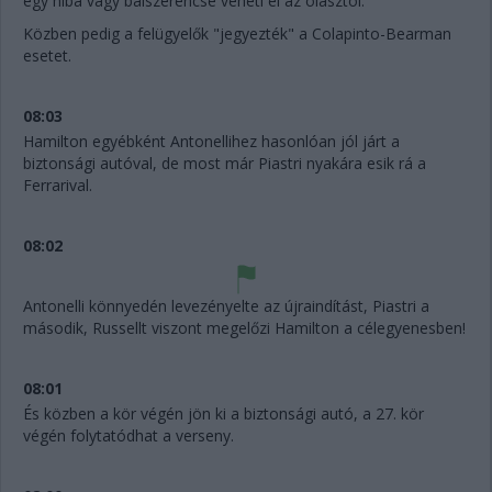
egy hiba vagy balszerencse veheti el az olasztól.
Közben pedig a felügyelők "jegyezték" a Colapinto-Bearman
esetet.
08:03
Hamilton egyébként Antonellihez hasonlóan jól járt a
biztonsági autóval, de most már Piastri nyakára esik rá a
Ferrarival.
08:02
Antonelli könnyedén levezényelte az újraindítást, Piastri a
második, Russellt viszont megelőzi Hamilton a célegyenesben!
08:01
És közben a kör végén jön ki a biztonsági autó, a 27. kör
végén folytatódhat a verseny.