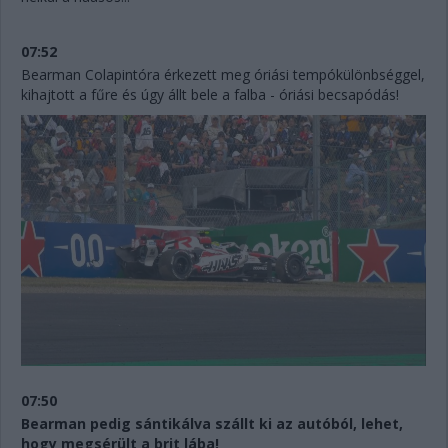
07:52
Bearman Colapintóra érkezett meg óriási tempókülönbséggel,
kihajtott a fűre és úgy állt bele a falba - óriási becsapódás!
07:50
Bearman pedig sántikálva szállt ki az autóból, lehet,
hogy megsérült a brit lába!