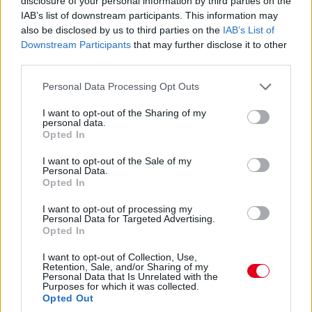
disclosure of your personal information by third parties on the
Antonelli a 11. körben végre átrágta magát Norrison, feljött a
IAB’s list of downstream participants. This information may
negyedik helyre. Nem szakadt le még túlzottan amúgy a 3-5.
also be disclosed by us to third parties on the
IAB’s List of
helyezett az élkettősről: Leclerc 2,2 másodpercre csak
Downstream Participants
that may further disclose it to other
Russelltől. Szóval Antonelli esélyeit sem kell még teljesen leírni.
third parties.
07:30
Please note that this website/app uses one or more Google
Personal Data Processing Opt Outs
services and may gather and store information including but
Russell az iménti manőver után megint kicsit leszakadt, most
not limited to your visit or usage behaviour. You may click to
I want to opt-out of the Sharing of my
nyolc-kilenc tized a lemaradása. De a visszajátszásból kiderült,
personal data.
hogy az az előzés is annak volt köszönhető, hogy a sikán előtt
grant or deny consent to Google and its third-party tags to
Opted In
a 130R-ből kijövet annyira visszalassultak már, hogy a jobb
use your data for below specified purposes in below Google
töltöttség miatt kénytelen volt előzni a mercedeses - amire
consent section.
I want to opt-out of the Sale of my
aztán ráfaragott a következő egyenesben... Értjük már, miről
Personal Data.
Opted In
beszélnek Verstappenék?...
I want to opt-out of processing my
Personal Data for Targeted Advertising.
07:27
Opted In
I want to opt-out of Collection, Use,
"Csata" az élen! Russell a sikán előtt megelőzi Piastrit,
Retention, Sale, and/or Sharing of my
aki azonban a célegyenesben visszaveszi tőle a
Personal Data that Is Unrelated with the
Purposes for which it was collected.
vezetést.
Opted Out