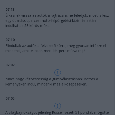
07:13
Érkeznek vissza az autók a rajtrácsra, ne feledjük, most is lesz
egy öt másodperces motorfelpörgetési fázis, és aztán
indulhat az 53 körös móka.
07:10
Elindultak az autók a felvezető körre, még gyorsan intézze el
mindenki, amit el akar, mert két perc múlva rajt!
07:07
Nincs nagy változatosság a gumiválasztásban: Bottas a
keményeken indul, mindenki más a közepeseken.
07:05
A világbajnokságot jelenleg Russell vezeti 51 ponttal, mögötte