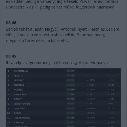
és kedden pedig a versenyt (is) értékelő Pitwall-lal és Formula
Podcasttal - az F1 pedig öt hét múlva folytatódik Miamiban!
08:46
Ez volt tehát a Japán Nagydíj: Antonelli nyert Piastri és Leclerc
előtt, átvette a vezetést a vb-tabellán, Bearman pedig
megúszta törés nélkül a balesetét.
08:45
Itt a teljes végeredmény - célba ért egy Aston Alonsóval!