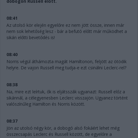
dobogón Russell előtt.
08:41
Az utolsó kör elején egyelőre ez nem jött össze, innen már
nem sok lehetőség lesz - bár a befutó előtt már működhet a
sikán előtti bevetődés is!
08:40
Norris végül áthámozta magát Hamiltonon, feljött az ötödik
helyre. De vajon Russell meg tudja-e ezt csinálni Leclerc-rel?
08:38
Na, mire ezt leírtuk, ők is eljátsszák ugyanazt: Russell előz a
sikánnál, a célegyenesben Leclerc visszajön. Ugyanez történt
valószínűleg Hamilton és Norris között.
08:37
Jön az utolsó négy kör, a dobogó alsó fokáért lehet még
összecsapás Leclerc és Russell között, de egyelőre a