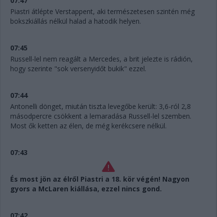
07:47
Piastri átlépte Verstappent, aki természetesen szintén még
bokszkiállás nélkül halad a hatodik helyen.
07:45
Russell-lel nem reagált a Mercedes, a brit jelezte is rádión,
hogy szerinte "sok versenyidőt bukik" ezzel.
07:44
Antonelli dönget, miután tiszta levegőbe került: 3,6-ról 2,8
másodpercre csökkent a lemaradása Russell-lel szemben.
Most ők ketten az élen, de még kerékcsere nélkül.
07:43
És most jön az élről Piastri a 18. kör végén! Nagyon
gyors a McLaren kiállása, ezzel nincs gond.
07:42