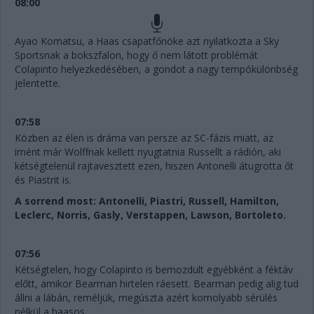
08:00
Ayao Komatsu, a Haas csapatfőnöke azt nyilatkozta a Sky
Sportsnak a bokszfalon, hogy ő nem látott problémát
Colapinto helyezkedésében, a gondot a nagy tempókülönbség
jelentette.
07:58
Közben az élen is dráma van persze az SC-fázis miatt, az
imént már Wolffnak kellett nyugtatnia Russellt a rádión, aki
kétségtelenül rajtavesztett ezen, hiszen Antonelli átugrotta őt
és Piastrit is.
A sorrend most: Antonelli, Piastri, Russell, Hamilton,
Leclerc, Norris, Gasly, Verstappen, Lawson, Bortoleto.
07:56
Kétségtelen, hogy Colapinto is bemozdult egyébként a féktáv
előtt, amikor Bearman hirtelen ráesett. Bearman pedig alig tud
állni a lábán, reméljük, megúszta azért komolyabb sérülés
nélkül a haasos...