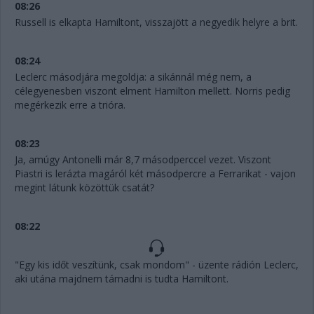
08:26
Russell is elkapta Hamiltont, visszajött a negyedik helyre a brit.
08:24
Leclerc másodjára megoldja: a sikánnál még nem, a
célegyenesben viszont elment Hamilton mellett. Norris pedig
megérkezik erre a trióra.
08:23
Ja, amúgy Antonelli már 8,7 másodperccel vezet. Viszont
Piastri is lerázta magáról két másodpercre a Ferrarikat - vajon
megint látunk közöttük csatát?
08:22
"Egy kis időt veszítünk, csak mondom" - üzente rádión Leclerc,
aki utána majdnem támadni is tudta Hamiltont.