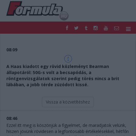
F1
PARC FERMÉ
FORMULA
MOTOR
08:09
NEMZETKÖZI
HAZAI
RETRO
EGYÉB
A Haas kiadott egy rövid közleményt Bearman
PODCAST
SHOP
állapotáról: 50G-s volt a becsapódás, a
LIVE
TIPPJÁTÉK
röntgenvizsgálatok szerint pedig törés nincs a brit
lábában, a jobb térde zúzódott kissé.
DIGITÁLIS MAGAZIN
PONTÁLLÁSOK
VERSENYNAPTÁRAK
Vissza a közvetítéshez
08:46
Ezzel itt meg is köszönjük a figyelmet, de maradjatok velünk,
hiszen jövünk rövidesen a legfontosabb értékelésekkel, hétfőn