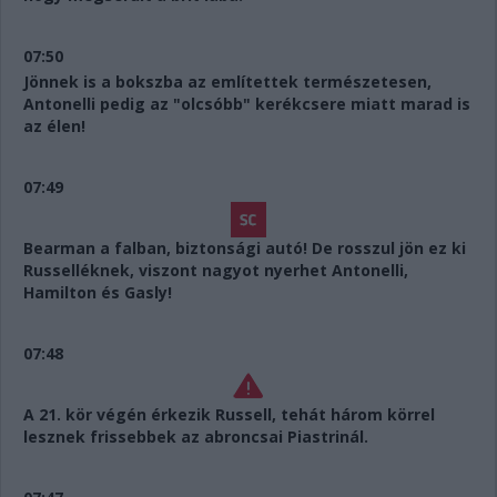
07:50
Jönnek is a bokszba az említettek természetesen,
Antonelli pedig az "olcsóbb" kerékcsere miatt marad is
az élen!
07:49
Bearman a falban, biztonsági autó! De rosszul jön ez ki
Russelléknek, viszont nagyot nyerhet Antonelli,
Hamilton és Gasly!
07:48
A 21. kör végén érkezik Russell, tehát három körrel
lesznek frissebbek az abroncsai Piastrinál.