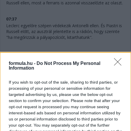
Russell ellen, most a ferraris is azonnal visszaelőzte az olaszt.
07:37
Leclerc egyelőre szépen védekezik Antonelli ellen. És Piastri is
Russell előtt, az ausztrál jelentette is a rádión, hogy szerinte
"ha megőrizzük a pályapozíciót, kitarthatunk".
07:36
formula.hu -
Do Not Process My Personal
Information
"Mintha kormányszervó nélkül vezetnék" - jelenti Verstappen a
rádión. Akinek amúgy továbbra is bő négy másodperc a
hátránya Gaslyval szemben.
If you wish to opt-out of the sale, sharing to third parties, or
processing of your personal or sensitive information for
targeted advertising by us, please use the below opt-out
07:34
section to confirm your selection. Please note that after your
A 10. helyért is megy egy csata: Hadjar próbálná támadni az
opt-out request is processed you may continue seeing
utolsó pontszerző helyért Lindbladot.
interest-based ads based on personal information utilized by
us or personal information disclosed to third parties prior to
your opt-out. You may separately opt-out of the further
07:32