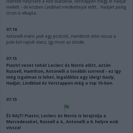
Hátrébb helycsere a Red Bulloknál, Verstappen megy el Hadjar
mellett - de közben Lindblad mindkettejük előtt... Hadjart pedig
Ocon is elkapta.
07:16
Antonelli máris javít egy pozíciót, Hamiltont előzi vissza a
pole-ból rajtolt olasz, így most az ötödik.
07:15
Piastri vezet tehát Leclerc és Norris előtt, aztán
Russell, Hamilton, Antonelli a további sorrend - ez így
még izgalmas is lehet, legalábbis egy ideig! Gasly,
Hadjar, Lindblad és Verstappen még a top 10-ben.
07:15
ÉS RAJT! Piastri, Leclerc és Norris is lerajtolja a
Mercedeseket, Russell a 4., Antonelli a 6. helyre esik
vissza!