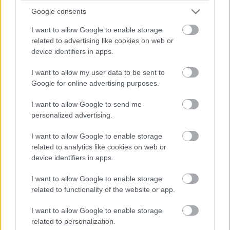
07:26
Google consents
A pontszerzőzóna végén Ocon is áthámozta magát
I want to allow Google to enable storage
Lindbladon. Verstappen viszont egyelőre messze a hetedik
related to advertising like cookies on web or
helyen haladó Gaslytól.
device identifiers in apps.
07:24
I want to allow my user data to be sent to
Russell viszont fokozatosan közelít Piastrira, már csak fél
Google for online advertising purposes.
másodperc a különbség közöttük az élen.
I want to allow Google to send me
personalized advertising.
07:23
A visszajátszásból látszik, hogy Antonelli borzalmasan
I want to allow Google to enable storage
visszafulladt a startnál és kiforogtak a kerekei, de a győzelmi
related to analytics like cookies on web or
esélyeit legalább ennyire rontja, hogy körök óta nem boldogul
device identifiers in apps.
Norrisszal.
I want to allow Google to enable storage
related to functionality of the website or app.
07:22
Verstappen vetődött be a hajtűben Lindblad mellé, feljött
I want to allow Google to enable storage
nyolcadiknak a holland.
related to personalization.
Hátrébb egyébként az Audik estek kissé vissza a