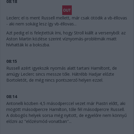
08:18
Leclerc el is ment Russell mellett, már csak ötödik a vb-éllovas
- aki nem sokáig lesz így vb-éllovas...
Azt pedig el is felejtettük írni, hogy Stroll kiállt a versenyből: az
Aston Martin közlése szerint víznyomás-problémák miatt
hívhatták ki a bokszba.
08:15
Russell azért igyekszik nyomás alatt tartani Hamiltont, de
amúgy Leclerc sincs messze tőle. Hátrébb Hadjar előzte
Bortoletót, de még nincs pontszerző helyen ezzel.
08:14
Antonelli közben 4,5 másodperccel vezet már Piastri előtt, aki
mögött másodpercre Hamilton, tőle fél másodpercre Russell.
A dobogós helyek sorsa még nyitott, de egyelőre nem könnyű
előzni az "előzésmód-vonatban"...