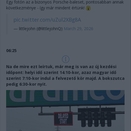
Egy fotón az a bizonyos Porsche-baleset, pontosabban annak
következménye - így már mindent értünk!
pic.twitter.com/uZul2XBg8A
— littlejohn (@littlejohnQ)
March 29, 2026
06:25
Na de mire ezt leírtuk, már meg is van az új kezdési
időpont: helyi idő szerint 14:10-kor, azaz magyar idő
szerint 7:10-kor indul a felvezető kör majd. A bokszutca
pedig 6:30-kor nyit.