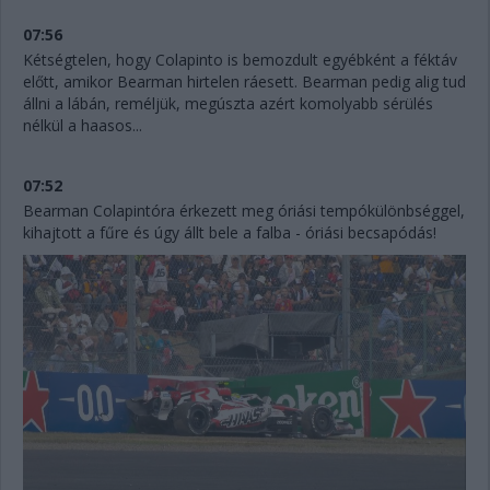
07:56
Kétségtelen, hogy Colapinto is bemozdult egyébként a féktáv
előtt, amikor Bearman hirtelen ráesett. Bearman pedig alig tud
állni a lábán, reméljük, megúszta azért komolyabb sérülés
nélkül a haasos...
07:52
Bearman Colapintóra érkezett meg óriási tempókülönbséggel,
kihajtott a fűre és úgy állt bele a falba - óriási becsapódás!