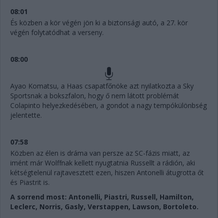
08:01
És közben a kör végén jön ki a biztonsági autó, a 27. kör
végén folytatódhat a verseny.
08:00
Ayao Komatsu, a Haas csapatfőnöke azt nyilatkozta a Sky
Sportsnak a bokszfalon, hogy ő nem látott problémát
Colapinto helyezkedésében, a gondot a nagy tempókülönbség
jelentette.
07:58
Közben az élen is dráma van persze az SC-fázis miatt, az
imént már Wolffnak kellett nyugtatnia Russellt a rádión, aki
kétségtelenül rajtavesztett ezen, hiszen Antonelli átugrotta őt
és Piastrit is.
A sorrend most: Antonelli, Piastri, Russell, Hamilton,
Leclerc, Norris, Gasly, Verstappen, Lawson, Bortoleto.