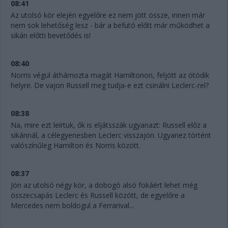
08:41
Az utolsó kör elején egyelőre ez nem jött össze, innen már
nem sok lehetőség lesz - bár a befutó előtt már működhet a
sikán előtti bevetődés is!
08:40
Norris végül áthámozta magát Hamiltonon, feljött az ötödik
helyre. De vajon Russell meg tudja-e ezt csinálni Leclerc-rel?
08:38
Na, mire ezt leírtuk, ők is eljátsszák ugyanazt: Russell előz a
sikánnál, a célegyenesben Leclerc visszajön. Ugyanez történt
valószínűleg Hamilton és Norris között.
08:37
Jön az utolsó négy kör, a dobogó alsó fokáért lehet még
összecsapás Leclerc és Russell között, de egyelőre a
Mercedes nem boldogul a Ferrarival...