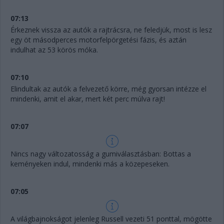
07:13
Érkeznek vissza az autók a rajtrácsra, ne feledjük, most is lesz
egy öt másodperces motorfelpörgetési fázis, és aztán
indulhat az 53 körös móka.
07:10
Elindultak az autók a felvezető körre, még gyorsan intézze el
mindenki, amit el akar, mert két perc múlva rajt!
07:07
Nincs nagy változatosság a gumiválasztásban: Bottas a
keményeken indul, mindenki más a közepeseken.
07:05
A világbajnokságot jelenleg Russell vezeti 51 ponttal, mögötte