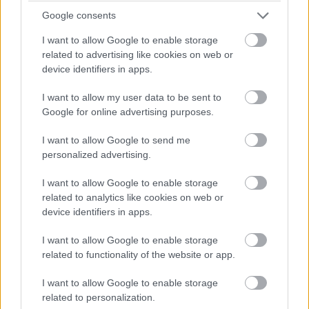
Google consents
"Csata" az élen! Russell a sikán előtt megelőzi Piastrit,
I want to allow Google to enable storage
aki azonban a célegyenesben visszaveszi tőle a
related to advertising like cookies on web or
vezetést.
device identifiers in apps.
07:24
I want to allow my user data to be sent to
Russell viszont fokozatosan közelít Piastrira, már csak fél
Google for online advertising purposes.
másodperc a különbség közöttük az élen.
I want to allow Google to send me
personalized advertising.
07:23
A visszajátszásból látszik, hogy Antonelli borzalmasan
I want to allow Google to enable storage
visszafulladt a startnál és kiforogtak a kerekei, de a győzelmi
related to analytics like cookies on web or
esélyeit legalább ennyire rontja, hogy körök óta nem boldogul
device identifiers in apps.
Norrisszal.
I want to allow Google to enable storage
related to functionality of the website or app.
07:22
Verstappen vetődött be a hajtűben Lindblad mellé, feljött
I want to allow Google to enable storage
nyolcadiknak a holland.
related to personalization.
Hátrébb egyébként az Audik estek kissé vissza a