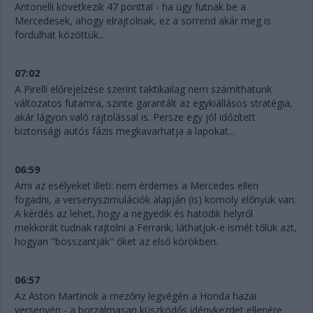
Antonelli következik 47 ponttal - ha úgy futnak be a
Mercedesek, ahogy elrajtolnak, ez a sorrend akár meg is
fordulhat közöttük...
07:02
A Pirelli előrejelzése szerint taktikailag nem számíthatunk
változatos futamra, szinte garantált az egykiállásos stratégia,
akár lágyon való rajtolással is. Persze egy jól időzített
biztonsági autós fázis megkavarhatja a lapokat...
06:59
Ami az esélyeket illeti: nem érdemes a Mercedes ellen
fogadni, a versenyszimulációk alapján (is) komoly előnyük van.
A kérdés az lehet, hogy a negyedik és hatodik helyről
mekkorát tudnak rajtolni a Ferrarik, láthatjuk-e ismét tőlük azt,
hogyan "bosszantják" őket az első körökben.
06:57
Az Aston Martinok a mezőny legvégén a Honda hazai
versenyén - a borzalmasan küszködős idénykezdet ellenére