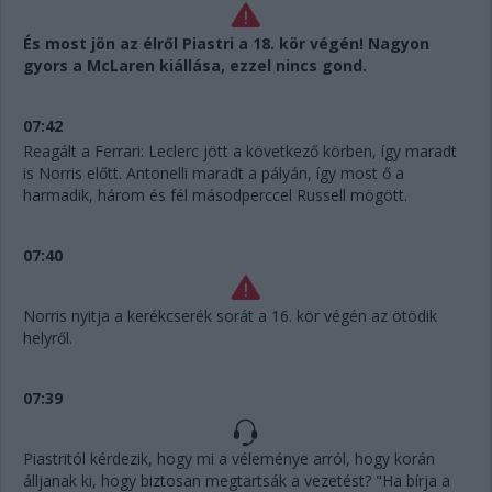
És most jön az élről Piastri a 18. kör végén! Nagyon
gyors a McLaren kiállása, ezzel nincs gond.
07:42
Reagált a Ferrari: Leclerc jött a következő körben, így maradt
is Norris előtt. Antonelli maradt a pályán, így most ő a
harmadik, három és fél másodperccel Russell mögött.
07:40
Norris nyitja a kerékcserék sorát a 16. kör végén az ötödik
helyről.
07:39
Piastritól kérdezik, hogy mi a véleménye arról, hogy korán
álljanak ki, hogy biztosan megtartsák a vezetést? "Ha bírja a