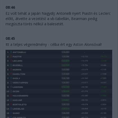
08:46
Ez volt tehát a Japán Nagydíj: Antonelli nyert Piastri és Leclerc
előtt, átvette a vezetést a vb-tabellán, Bearman pedig
megúszta törés nélkül a balesetét.
08:45
Itt a teljes végeredmény - célba ért egy Aston Alonsóval!