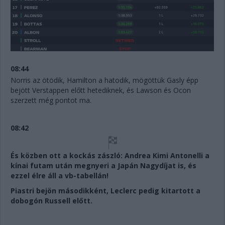
08:44
Norris az ötödik, Hamilton a hatodik, mögöttük Gasly épp
bejött Verstappen előtt hetediknek, és Lawson és Ocon
szerzett még pontot ma.
08:42
És közben ott a kockás zászló: Andrea Kimi Antonelli a
kínai futam után megnyeri a Japán Nagydíjat is, és
ezzel élre áll a vb-tabellán!
Piastri bejön másodikként, Leclerc pedig kitartott a
dobogón Russell előtt.