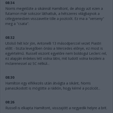
08:34
Norris megelőzte a sikánnál Hamiltont, de ahogy azt ezen a
futamon már sokszor láthattuk, a hétszeres világbajnok a
célegyenesben visszavette tőle a pozíciót. Ez ma a "verseny"
meg a "csata".
08:32
Utolsó hét kör jön, Antonelli 13 másodperccel vezet Piastri
előtt - tiszta levegőben óriási a Mercedes előnye, ez most is
egyértelmű. Russell viszont egyelőre nem boldogul Leclerc-rel,
ez alapján érdekes lett volna látni, mit tudott volna kezdeni a
mclarenessel az SC nélkül...
08:30
Hamilton egy elfékezés után átvágta a sikánt, Norris
panaszkodott is mögötte a rádión, hogy kérné a pozíciót...
08:26
Russell is elkapta Hamiltont, visszajött a negyedik helyre a brit.