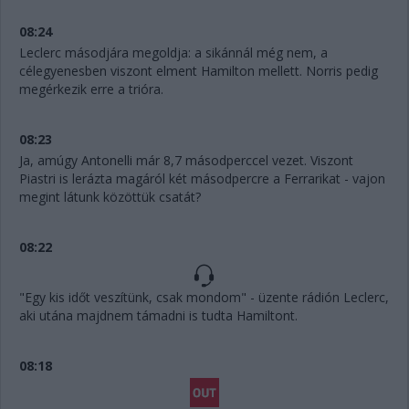
08:24
Leclerc másodjára megoldja: a sikánnál még nem, a
célegyenesben viszont elment Hamilton mellett. Norris pedig
megérkezik erre a trióra.
08:23
Ja, amúgy Antonelli már 8,7 másodperccel vezet. Viszont
Piastri is lerázta magáról két másodpercre a Ferrarikat - vajon
megint látunk közöttük csatát?
08:22
"Egy kis időt veszítünk, csak mondom" - üzente rádión Leclerc,
aki utána majdnem támadni is tudta Hamiltont.
08:18