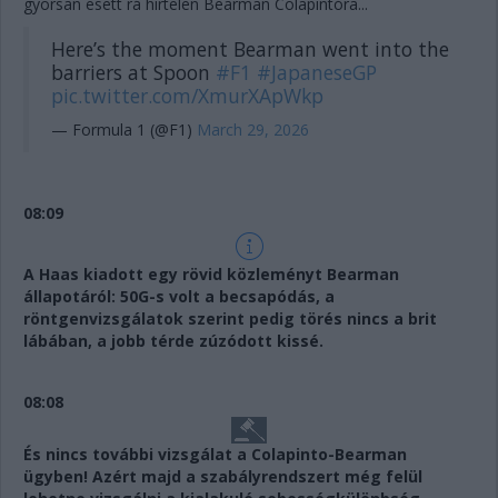
gyorsan esett rá hirtelen Bearman Colapintóra...
Here’s the moment Bearman went into the
barriers at Spoon
#F1
#JapaneseGP
pic.twitter.com/XmurXApWkp
— Formula 1 (@F1)
March 29, 2026
08:09
A Haas kiadott egy rövid közleményt Bearman
állapotáról: 50G-s volt a becsapódás, a
röntgenvizsgálatok szerint pedig törés nincs a brit
lábában, a jobb térde zúzódott kissé.
08:08
És nincs további vizsgálat a Colapinto-Bearman
ügyben! Azért majd a szabályrendszert még felül