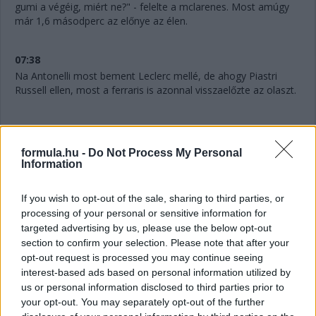
gumi a végéig, miért ne?" - felelte a mclarenes. Most amúgy
már 1,6 másodperc az előnye az élen.
07:38
Na Antonelli most bement Leclerc mellé, de ahogy Piastri
Russell ellen, most a ferraris is azonnal visszaelőzte az olaszt.
07:37
Leclerc egyelőre szépen védekezik Antonelli ellen. És Piastri is
formula.hu -
Do Not Process My Personal
Russell előtt, az ausztrál jelentette is a rádión, hogy szerinte
Information
"ha megőrizzük a pályapozíciót, kitarthatunk".
If you wish to opt-out of the sale, sharing to third parties, or
07:36
processing of your personal or sensitive information for
targeted advertising by us, please use the below opt-out
section to confirm your selection. Please note that after your
"Mintha kormányszervó nélkül vezetnék" - jelenti Verstappen a
opt-out request is processed you may continue seeing
rádión. Akinek amúgy továbbra is bő négy másodperc a
interest-based ads based on personal information utilized by
hátránya Gaslyval szemben.
us or personal information disclosed to third parties prior to
your opt-out. You may separately opt-out of the further