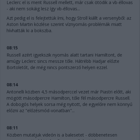
Leclerc el is ment Russell mellett, már csak ötödik a vb-éllovas
- aki nem sokáig lesz így vb-éllovas...
Azt pedig el is felejtettük írni, hogy Stroll kiállt a versenyből: az
Aston Martin közlése szerint víznyomás-problémák miatt
hívhatták ki a bokszba.
08:15
Russell azért igyekszik nyomás alatt tartani Hamiltont, de
amúgy Leclerc sincs messze tőle. Hátrébb Hadjar előzte
Bortoletót, de még nincs pontszerző helyen ezzel.
08:14
Antonelli közben 4,5 másodperccel vezet már Piastri előtt, aki
mögött másodpercre Hamilton, tőle fél másodpercre Russell.
A dobogós helyek sorsa még nyitott, de egyelőre nem könnyű
előzni az "előzésmód-vonatban"...
08:11
Közben mutatjuk videón is a balesetet - döbbenetesen