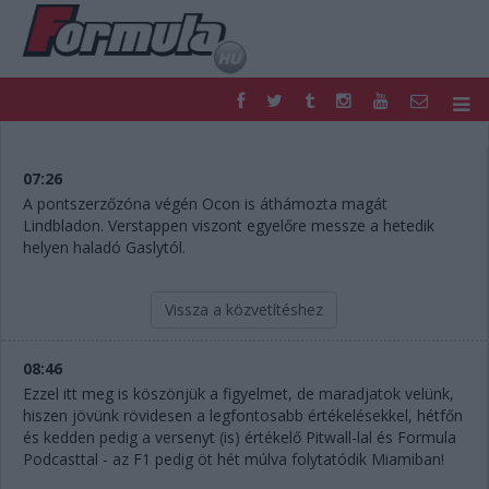
F1
PARC FERMÉ
FORMULA
MOTOR
07:26
NEMZETKÖZI
HAZAI
A pontszerzőzóna végén Ocon is áthámozta magát
Lindbladon. Verstappen viszont egyelőre messze a hetedik
RETRO
EGYÉB
helyen haladó Gaslytól.
PODCAST
SHOP
LIVE
TIPPJÁTÉK
DIGITÁLIS MAGAZIN
PONTÁLLÁSOK
Vissza a közvetítéshez
VERSENYNAPTÁRAK
08:46
Ezzel itt meg is köszönjük a figyelmet, de maradjatok velünk,
hiszen jövünk rövidesen a legfontosabb értékelésekkel, hétfőn
és kedden pedig a versenyt (is) értékelő Pitwall-lal és Formula
Podcasttal - az F1 pedig öt hét múlva folytatódik Miamiban!