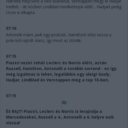
Hátrébb helycsere a Red Bulloknál, Verstappen megy el Hadjar
mellett - de közben Lindblad mindkettejük előtt... Hadjart pedig
Ocon is elkapta.
07:16
Antonelli máris javít egy pozíciót, Hamiltont előzi vissza a
pole-ból rajtolt olasz, így most az ötödik.
07:15
Piastri vezet tehát Leclerc és Norris előtt, aztán
Russell, Hamilton, Antonelli a további sorrend - ez így
még izgalmas is lehet, legalábbis egy ideig! Gasly,
Hadjar, Lindblad és Verstappen még a top 10-ben.
07:15
ÉS RAJT! Piastri, Leclerc és Norris is lerajtolja a
Mercedeseket, Russell a 4., Antonelli a 6. helyre esik
vissza!