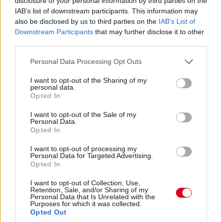
disclosure of your personal information by third parties on the
07:34
IAB’s list of downstream participants. This information may
A 10. helyért is megy egy csata: Hadjar próbálná támadni az
also be disclosed by us to third parties on the
IAB’s List of
utolsó pontszerző helyért Lindbladot.
Downstream Participants
that may further disclose it to other
third parties.
07:32
Please note that this website/app uses one or more Google
Antonelli a 11. körben végre átrágta magát Norrison, feljött a
Personal Data Processing Opt Outs
services and may gather and store information including but
negyedik helyre. Nem szakadt le még túlzottan amúgy a 3-5.
not limited to your visit or usage behaviour. You may click to
I want to opt-out of the Sharing of my
helyezett az élkettősről: Leclerc 2,2 másodpercre csak
personal data.
Russelltől. Szóval Antonelli esélyeit sem kell még teljesen leírni.
grant or deny consent to Google and its third-party tags to
Opted In
use your data for below specified purposes in below Google
consent section.
I want to opt-out of the Sale of my
07:30
Personal Data.
Russell az iménti manőver után megint kicsit leszakadt, most
Opted In
nyolc-kilenc tized a lemaradása. De a visszajátszásból kiderült,
I want to opt-out of processing my
hogy az az előzés is annak volt köszönhető, hogy a sikán előtt
Personal Data for Targeted Advertising.
a 130R-ből kijövet annyira visszalassultak már, hogy a jobb
Opted In
töltöttség miatt kénytelen volt előzni a mercedeses - amire
aztán ráfaragott a következő egyenesben... Értjük már, miről
I want to opt-out of Collection, Use,
beszélnek Verstappenék?...
Retention, Sale, and/or Sharing of my
Personal Data that Is Unrelated with the
Purposes for which it was collected.
Opted Out
07:27