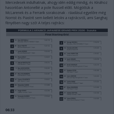
Mercedesek indulhatnak, ahogy idén eddig mindig, és Kínához
hasonlóan Antonellié a pole Russell előtt. Mögöttük a
McLarenek és a Ferrarik sorakoznak - ráadásul egyelőre még
Norrist és Piastrit sem kellett letolni a rajtrácsról, ami Sanghaj
fényében nagy szó! A teljes rajtrács:
06:33