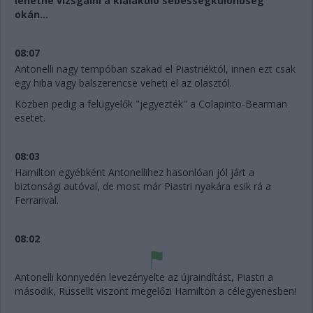
lehetne vizsgálni a kialakuló sebességkülönbség
okán...
08:07
Antonelli nagy tempóban szakad el Piastriéktól, innen ezt csak
egy hiba vagy balszerencse veheti el az olasztól.
Közben pedig a felügyelők "jegyezték" a Colapinto-Bearman
esetet.
08:03
Hamilton egyébként Antonellihez hasonlóan jól járt a
biztonsági autóval, de most már Piastri nyakára esik rá a
Ferrarival.
08:02
Antonelli könnyedén levezényelte az újraindítást, Piastri a
második, Russellt viszont megelőzi Hamilton a célegyenesben!