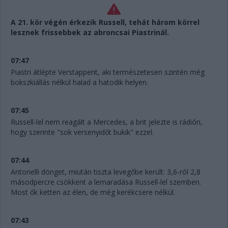
A 21. kör végén érkezik Russell, tehát három körrel
lesznek frissebbek az abroncsai Piastrinál.
07:47
Piastri átlépte Verstappent, aki természetesen szintén még
bokszkiállás nélkül halad a hatodik helyen.
07:45
Russell-lel nem reagált a Mercedes, a brit jelezte is rádión,
hogy szerinte "sok versenyidőt bukik" ezzel.
07:44
Antonelli dönget, miután tiszta levegőbe került: 3,6-ról 2,8
másodpercre csökkent a lemaradása Russell-lel szemben.
Most ők ketten az élen, de még kerékcsere nélkül.
07:43