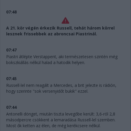
07:48
A 21. kör végén érkezik Russell, tehát három körrel
lesznek frissebbek az abroncsai Piastrinál.
07:47
Piastri átlépte Verstappent, aki természetesen szintén még
bokszkiállás nélkül halad a hatodik helyen.
07:45
Russell-lel nem reagált a Mercedes, a brit jelezte is rádión,
hogy szerinte "sok versenyidőt bukik" ezzel.
07:44
Antonelli dönget, miután tiszta levegőbe került: 3,6-ról 2,8
másodpercre csökkent a lemaradása Russell-lel szemben.
Most ők ketten az élen, de még kerékcsere nélkül.