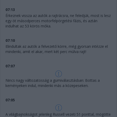
07:13
Érkeznek vissza az autók a rajtrácsra, ne feledjük, most is lesz
egy öt másodperces motorfelpörgetési fázis, és aztán
indulhat az 53 körös móka.
07:10
Elindultak az autók a felvezető körre, még gyorsan intézze el
mindenki, amit el akar, mert két perc múlva rajt!
07:07
Nincs nagy változatosság a gumiválasztásban: Bottas a
keményeken indul, mindenki más a közepeseken.
07:05
A világbajnokságot jelenleg Russell vezeti 51 ponttal, mögötte