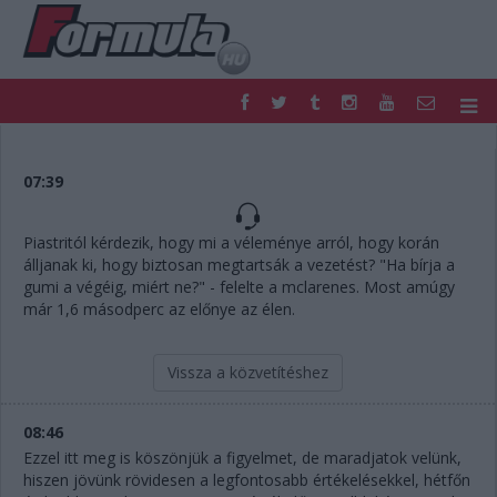
F1
PARC FERMÉ
FORMULA
MOTOR
07:39
NEMZETKÖZI
HAZAI
RETRO
EGYÉB
Piastritól kérdezik, hogy mi a véleménye arról, hogy korán
PODCAST
SHOP
álljanak ki, hogy biztosan megtartsák a vezetést? "Ha bírja a
LIVE
TIPPJÁTÉK
gumi a végéig, miért ne?" - felelte a mclarenes. Most amúgy
már 1,6 másodperc az előnye az élen.
DIGITÁLIS MAGAZIN
PONTÁLLÁSOK
VERSENYNAPTÁRAK
Vissza a közvetítéshez
08:46
Ezzel itt meg is köszönjük a figyelmet, de maradjatok velünk,
hiszen jövünk rövidesen a legfontosabb értékelésekkel, hétfőn