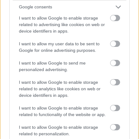
07:26
Google consents
A pontszerzőzóna végén Ocon is áthámozta magát
I want to allow Google to enable storage
Lindbladon. Verstappen viszont egyelőre messze a hetedik
related to advertising like cookies on web or
helyen haladó Gaslytól.
device identifiers in apps.
07:24
I want to allow my user data to be sent to
Russell viszont fokozatosan közelít Piastrira, már csak fél
Google for online advertising purposes.
másodperc a különbség közöttük az élen.
I want to allow Google to send me
personalized advertising.
07:23
A visszajátszásból látszik, hogy Antonelli borzalmasan
I want to allow Google to enable storage
visszafulladt a startnál és kiforogtak a kerekei, de a győzelmi
related to analytics like cookies on web or
esélyeit legalább ennyire rontja, hogy körök óta nem boldogul
device identifiers in apps.
Norrisszal.
I want to allow Google to enable storage
related to functionality of the website or app.
07:22
Verstappen vetődött be a hajtűben Lindblad mellé, feljött
I want to allow Google to enable storage
nyolcadiknak a holland.
related to personalization.
Hátrébb egyébként az Audik estek kissé vissza a