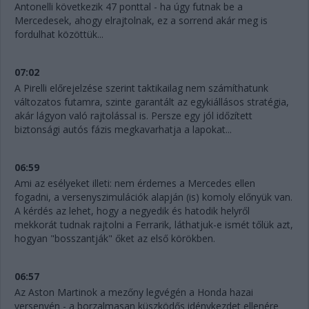
Antonelli következik 47 ponttal - ha úgy futnak be a
Mercedesek, ahogy elrajtolnak, ez a sorrend akár meg is
fordulhat közöttük...
07:02
A Pirelli előrejelzése szerint taktikailag nem számíthatunk
változatos futamra, szinte garantált az egykiállásos stratégia,
akár lágyon való rajtolással is. Persze egy jól időzített
biztonsági autós fázis megkavarhatja a lapokat...
06:59
Ami az esélyeket illeti: nem érdemes a Mercedes ellen
fogadni, a versenyszimulációk alapján (is) komoly előnyük van.
A kérdés az lehet, hogy a negyedik és hatodik helyről
mekkorát tudnak rajtolni a Ferrarik, láthatjuk-e ismét tőlük azt,
hogyan "bosszantják" őket az első körökben.
06:57
Az Aston Martinok a mezőny legvégén a Honda hazai
versenyén - a borzalmasan küszködős idénykezdet ellenére