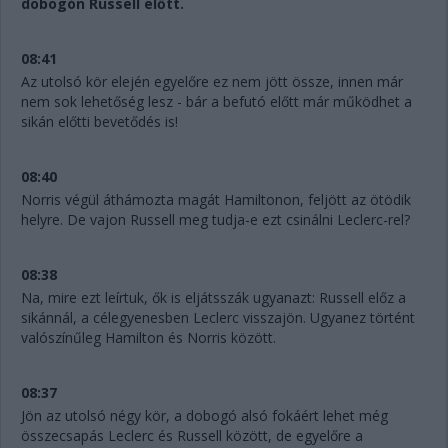
dobogón Russell előtt.
08:41
Az utolsó kör elején egyelőre ez nem jött össze, innen már
nem sok lehetőség lesz - bár a befutó előtt már működhet a
sikán előtti bevetődés is!
08:40
Norris végül áthámozta magát Hamiltonon, feljött az ötödik
helyre. De vajon Russell meg tudja-e ezt csinálni Leclerc-rel?
08:38
Na, mire ezt leírtuk, ők is eljátsszák ugyanazt: Russell előz a
sikánnál, a célegyenesben Leclerc visszajön. Ugyanez történt
valószínűleg Hamilton és Norris között.
08:37
Jön az utolsó négy kör, a dobogó alsó fokáért lehet még
összecsapás Leclerc és Russell között, de egyelőre a