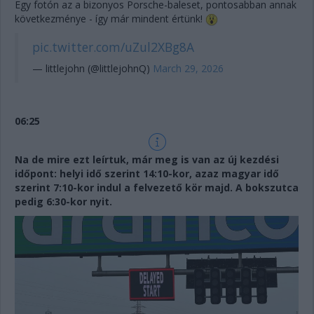
Egy fotón az a bizonyos Porsche-baleset, pontosabban annak
következménye - így már mindent értünk!
pic.twitter.com/uZul2XBg8A
— littlejohn (@littlejohnQ)
March 29, 2026
06:25
Na de mire ezt leírtuk, már meg is van az új kezdési
időpont: helyi idő szerint 14:10-kor, azaz magyar idő
szerint 7:10-kor indul a felvezető kör majd. A bokszutca
pedig 6:30-kor nyit.