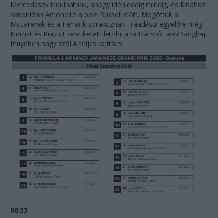
Mercedesek indulhatnak, ahogy idén eddig mindig, és Kínához
hasonlóan Antonellié a pole Russell előtt. Mögöttük a
McLarenek és a Ferrarik sorakoznak - ráadásul egyelőre még
Norrist és Piastrit sem kellett letolni a rajtrácsról, ami Sanghaj
fényében nagy szó! A teljes rajtrács:
06:33