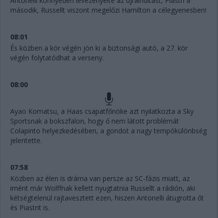
Antonelli könnyedén levezényelte az újraindítást, Piastri a
második, Russellt viszont megelőzi Hamilton a célegyenesben!
08:01
És közben a kör végén jön ki a biztonsági autó, a 27. kör
végén folytatódhat a verseny.
08:00
Ayao Komatsu, a Haas csapatfőnöke azt nyilatkozta a Sky
Sportsnak a bokszfalon, hogy ő nem látott problémát
Colapinto helyezkedésében, a gondot a nagy tempókülönbség
jelentette.
07:58
Közben az élen is dráma van persze az SC-fázis miatt, az
imént már Wolffnak kellett nyugtatnia Russellt a rádión, aki
kétségtelenül rajtavesztett ezen, hiszen Antonelli átugrotta őt
és Piastrit is.