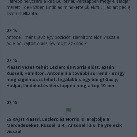
Hátrébb helycsere a Red Bulloknál, Verstappen megy el Hadjar
mellett - de közben Lindblad mindkettejük előtt... Hadjart pedig
Ocon is elkapta.
07:16
Antonelli máris javít egy pozíciót, Hamiltont előzi vissza a
pole-ból rajtolt olasz, így most az ötödik.
07:15
Piastri vezet tehát Leclerc és Norris előtt, aztán
Russell, Hamilton, Antonelli a további sorrend - ez így
még izgalmas is lehet, legalábbis egy ideig! Gasly,
Hadjar, Lindblad és Verstappen még a top 10-ben.
07:15
ÉS RAJT! Piastri, Leclerc és Norris is lerajtolja a
Mercedeseket, Russell a 4., Antonelli a 6. helyre esik
vissza!