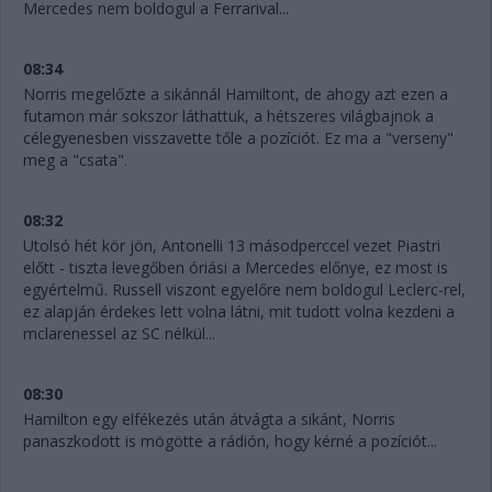
Mercedes nem boldogul a Ferrarival...
08:34
Norris megelőzte a sikánnál Hamiltont, de ahogy azt ezen a
futamon már sokszor láthattuk, a hétszeres világbajnok a
célegyenesben visszavette tőle a pozíciót. Ez ma a "verseny"
meg a "csata".
08:32
Utolsó hét kör jön, Antonelli 13 másodperccel vezet Piastri
előtt - tiszta levegőben óriási a Mercedes előnye, ez most is
egyértelmű. Russell viszont egyelőre nem boldogul Leclerc-rel,
ez alapján érdekes lett volna látni, mit tudott volna kezdeni a
mclarenessel az SC nélkül...
08:30
Hamilton egy elfékezés után átvágta a sikánt, Norris
panaszkodott is mögötte a rádión, hogy kérné a pozíciót...