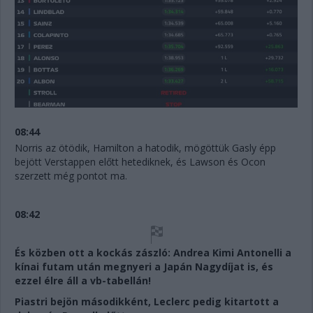
08:44
Norris az ötödik, Hamilton a hatodik, mögöttük Gasly épp
bejött Verstappen előtt hetediknek, és Lawson és Ocon
szerzett még pontot ma.
08:42
És közben ott a kockás zászló: Andrea Kimi Antonelli a
kínai futam után megnyeri a Japán Nagydíjat is, és
ezzel élre áll a vb-tabellán!
Piastri bejön másodikként, Leclerc pedig kitartott a