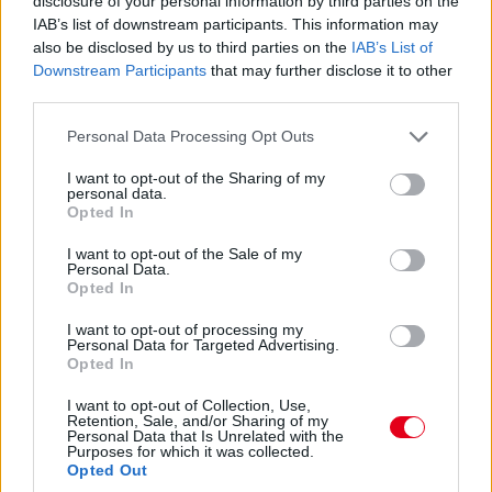
disclosure of your personal information by third parties on the
Antonelli a 11. körben végre átrágta magát Norrison, feljött a
IAB’s list of downstream participants. This information may
negyedik helyre. Nem szakadt le még túlzottan amúgy a 3-5.
also be disclosed by us to third parties on the
IAB’s List of
helyezett az élkettősről: Leclerc 2,2 másodpercre csak
Downstream Participants
that may further disclose it to other
Russelltől. Szóval Antonelli esélyeit sem kell még teljesen leírni.
third parties.
07:30
Please note that this website/app uses one or more Google
Personal Data Processing Opt Outs
services and may gather and store information including but
Russell az iménti manőver után megint kicsit leszakadt, most
not limited to your visit or usage behaviour. You may click to
I want to opt-out of the Sharing of my
nyolc-kilenc tized a lemaradása. De a visszajátszásból kiderült,
personal data.
hogy az az előzés is annak volt köszönhető, hogy a sikán előtt
grant or deny consent to Google and its third-party tags to
Opted In
a 130R-ből kijövet annyira visszalassultak már, hogy a jobb
use your data for below specified purposes in below Google
töltöttség miatt kénytelen volt előzni a mercedeses - amire
consent section.
I want to opt-out of the Sale of my
aztán ráfaragott a következő egyenesben... Értjük már, miről
Personal Data.
Opted In
beszélnek Verstappenék?...
I want to opt-out of processing my
Personal Data for Targeted Advertising.
07:27
Opted In
I want to opt-out of Collection, Use,
"Csata" az élen! Russell a sikán előtt megelőzi Piastrit,
Retention, Sale, and/or Sharing of my
aki azonban a célegyenesben visszaveszi tőle a
Personal Data that Is Unrelated with the
Purposes for which it was collected.
vezetést.
Opted Out