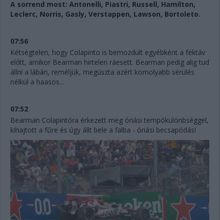
A sorrend most: Antonelli, Piastri, Russell, Hamilton,
Leclerc, Norris, Gasly, Verstappen, Lawson, Bortoleto.
07:56
Kétségtelen, hogy Colapinto is bemozdult egyébként a féktáv
előtt, amikor Bearman hirtelen ráesett. Bearman pedig alig tud
állni a lábán, reméljük, megúszta azért komolyabb sérülés
nélkül a haasos...
07:52
Bearman Colapintóra érkezett meg óriási tempókülönbséggel,
kihajtott a fűre és úgy állt bele a falba - óriási becsapódás!