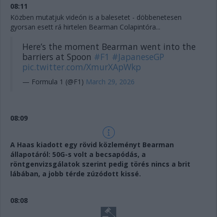
08:11
Közben mutatjuk videón is a balesetet - döbbenetesen
gyorsan esett rá hirtelen Bearman Colapintóra...
Here’s the moment Bearman went into the
barriers at Spoon
#F1
#JapaneseGP
pic.twitter.com/XmurXApWkp
— Formula 1 (@F1)
March 29, 2026
08:09
A Haas kiadott egy rövid közleményt Bearman
állapotáról: 50G-s volt a becsapódás, a
röntgenvizsgálatok szerint pedig törés nincs a brit
lábában, a jobb térde zúzódott kissé.
08:08