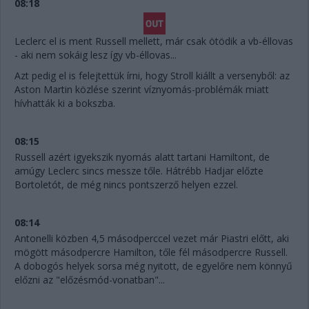
08:18
Leclerc el is ment Russell mellett, már csak ötödik a vb-éllovas
- aki nem sokáig lesz így vb-éllovas...
Azt pedig el is felejtettük írni, hogy Stroll kiállt a versenyből: az
Aston Martin közlése szerint víznyomás-problémák miatt
hívhatták ki a bokszba.
08:15
Russell azért igyekszik nyomás alatt tartani Hamiltont, de
amúgy Leclerc sincs messze tőle. Hátrébb Hadjar előzte
Bortoletót, de még nincs pontszerző helyen ezzel.
08:14
Antonelli közben 4,5 másodperccel vezet már Piastri előtt, aki
mögött másodpercre Hamilton, tőle fél másodpercre Russell.
A dobogós helyek sorsa még nyitott, de egyelőre nem könnyű
előzni az "előzésmód-vonatban"...