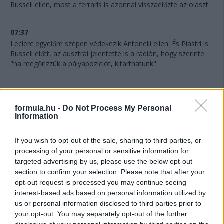
Russell ellen, most a ferraris is azonnal visszaelőzte az olaszt.
07:37
Leclerc egyelőre szépen védekezik Antonelli ellen. És Piastri is
Russell előtt, az ausztrál jelentette is a rádión, hogy szerinte
"ha megőrizzük a pályapozíciót, kitarthatunk".
07:36
formula.hu -
Do Not Process My Personal
Information
"Mintha kormányszervó nélkül vezetnék" - jelenti Verstappen a
rádión. Akinek amúgy továbbra is bő négy másodperc a
hátránya Gaslyval szemben.
If you wish to opt-out of the sale, sharing to third parties, or
processing of your personal or sensitive information for
targeted advertising by us, please use the below opt-out
07:34
section to confirm your selection. Please note that after your
A 10. helyért is megy egy csata: Hadjar próbálná támadni az
opt-out request is processed you may continue seeing
utolsó pontszerző helyért Lindbladot.
interest-based ads based on personal information utilized by
us or personal information disclosed to third parties prior to
your opt-out. You may separately opt-out of the further
07:32