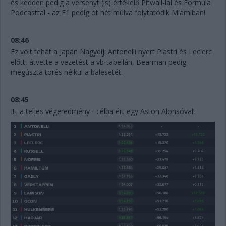
és kedden pedig a versenyt (is) értékelő Pitwall-lal és Formula
Podcasttal - az F1 pedig öt hét múlva folytatódik Miamiban!
08:46
Ez volt tehát a Japán Nagydíj: Antonelli nyert Piastri és Leclerc
előtt, átvette a vezetést a vb-tabellán, Bearman pedig
megúszta törés nélkül a balesetét.
08:45
Itt a teljes végeredmény - célba ért egy Aston Alonsóval!