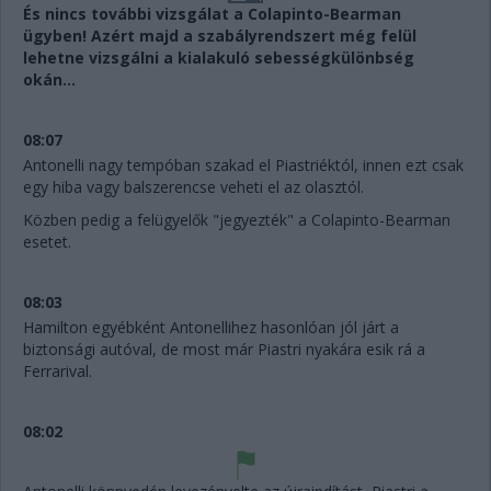
És nincs további vizsgálat a Colapinto-Bearman
ügyben! Azért majd a szabályrendszert még felül
lehetne vizsgálni a kialakuló sebességkülönbség
okán...
08:07
Antonelli nagy tempóban szakad el Piastriéktól, innen ezt csak
egy hiba vagy balszerencse veheti el az olasztól.
Közben pedig a felügyelők "jegyezték" a Colapinto-Bearman
esetet.
08:03
Hamilton egyébként Antonellihez hasonlóan jól járt a
biztonsági autóval, de most már Piastri nyakára esik rá a
Ferrarival.
08:02