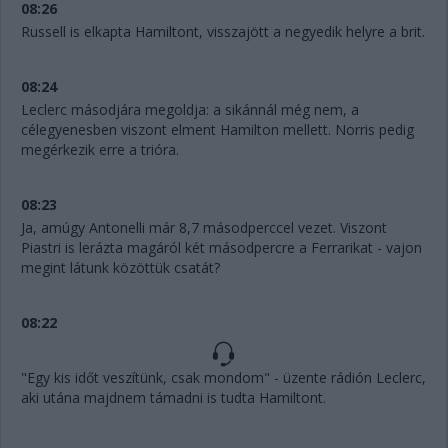
08:26
Russell is elkapta Hamiltont, visszajött a negyedik helyre a brit.
08:24
Leclerc másodjára megoldja: a sikánnál még nem, a
célegyenesben viszont elment Hamilton mellett. Norris pedig
megérkezik erre a trióra.
08:23
Ja, amúgy Antonelli már 8,7 másodperccel vezet. Viszont
Piastri is lerázta magáról két másodpercre a Ferrarikat - vajon
megint látunk közöttük csatát?
08:22
"Egy kis időt veszítünk, csak mondom" - üzente rádión Leclerc,
aki utána majdnem támadni is tudta Hamiltont.