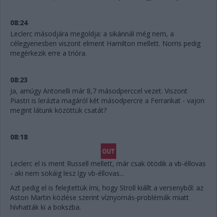
08:24
Leclerc másodjára megoldja: a sikánnál még nem, a
célegyenesben viszont elment Hamilton mellett. Norris pedig
megérkezik erre a trióra.
08:23
Ja, amúgy Antonelli már 8,7 másodperccel vezet. Viszont
Piastri is lerázta magáról két másodpercre a Ferrarikat - vajon
megint látunk közöttük csatát?
08:18
Leclerc el is ment Russell mellett, már csak ötödik a vb-éllovas
- aki nem sokáig lesz így vb-éllovas...
Azt pedig el is felejtettük írni, hogy Stroll kiállt a versenyből: az
Aston Martin közlése szerint víznyomás-problémák miatt
hívhatták ki a bokszba.