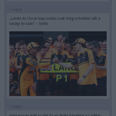
1 napja
„Lando és Oscar kapcsolata csak még erősebbé vált a
tavalyi év után” – Stella
1 napja
Hamarosan leáll az idei F1-es fejlesztésekkel a Cadillac