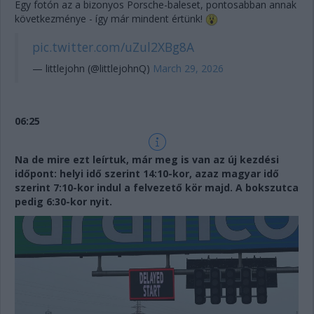
Egy fotón az a bizonyos Porsche-baleset, pontosabban annak
következménye - így már mindent értünk!
pic.twitter.com/uZul2XBg8A
— littlejohn (@littlejohnQ)
March 29, 2026
06:25
Na de mire ezt leírtuk, már meg is van az új kezdési
időpont: helyi idő szerint 14:10-kor, azaz magyar idő
szerint 7:10-kor indul a felvezető kör majd. A bokszutca
pedig 6:30-kor nyit.