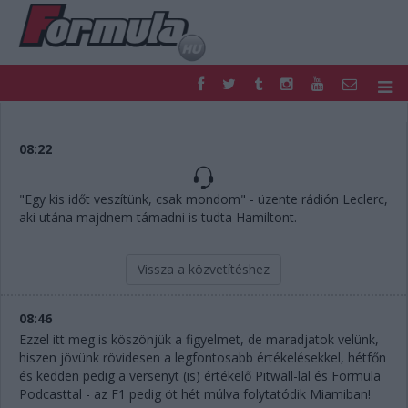
F1
PARC FERMÉ
FORMULA
MOTOR
08:22
NEMZETKÖZI
HAZAI
RETRO
EGYÉB
"Egy kis időt veszítünk, csak mondom" - üzente rádión Leclerc,
PODCAST
SHOP
aki utána majdnem támadni is tudta Hamiltont.
LIVE
TIPPJÁTÉK
DIGITÁLIS MAGAZIN
PONTÁLLÁSOK
Vissza a közvetítéshez
VERSENYNAPTÁRAK
08:46
Ezzel itt meg is köszönjük a figyelmet, de maradjatok velünk,
hiszen jövünk rövidesen a legfontosabb értékelésekkel, hétfőn
és kedden pedig a versenyt (is) értékelő Pitwall-lal és Formula
Podcasttal - az F1 pedig öt hét múlva folytatódik Miamiban!