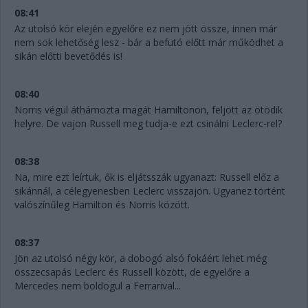
08:41
Az utolsó kör elején egyelőre ez nem jött össze, innen már
nem sok lehetőség lesz - bár a befutó előtt már működhet a
sikán előtti bevetődés is!
08:40
Norris végül áthámozta magát Hamiltonon, feljött az ötödik
helyre. De vajon Russell meg tudja-e ezt csinálni Leclerc-rel?
08:38
Na, mire ezt leírtuk, ők is eljátsszák ugyanazt: Russell előz a
sikánnál, a célegyenesben Leclerc visszajön. Ugyanez történt
valószínűleg Hamilton és Norris között.
08:37
Jön az utolsó négy kör, a dobogó alsó fokáért lehet még
összecsapás Leclerc és Russell között, de egyelőre a
Mercedes nem boldogul a Ferrarival...