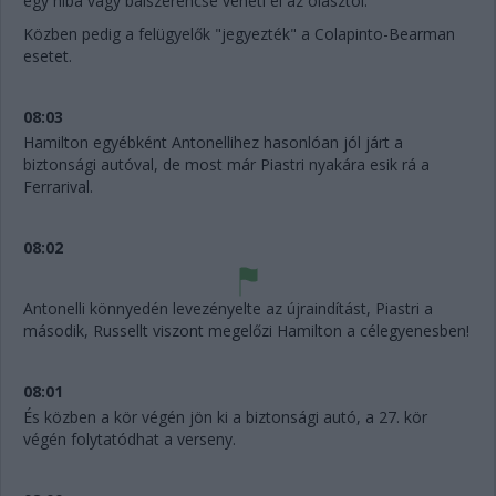
egy hiba vagy balszerencse veheti el az olasztól.
Közben pedig a felügyelők "jegyezték" a Colapinto-Bearman
esetet.
08:03
Hamilton egyébként Antonellihez hasonlóan jól járt a
biztonsági autóval, de most már Piastri nyakára esik rá a
Ferrarival.
08:02
Antonelli könnyedén levezényelte az újraindítást, Piastri a
második, Russellt viszont megelőzi Hamilton a célegyenesben!
08:01
És közben a kör végén jön ki a biztonsági autó, a 27. kör
végén folytatódhat a verseny.