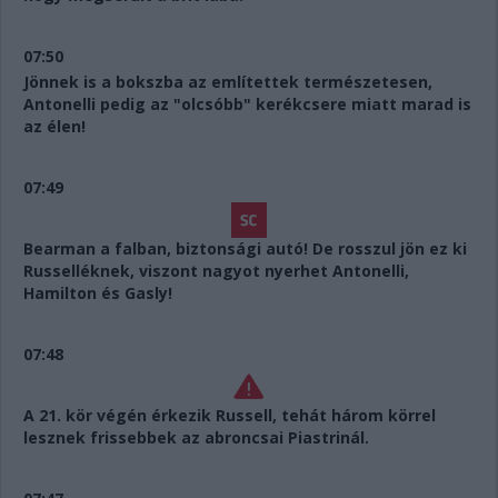
07:50
Jönnek is a bokszba az említettek természetesen,
Antonelli pedig az "olcsóbb" kerékcsere miatt marad is
az élen!
07:49
Bearman a falban, biztonsági autó! De rosszul jön ez ki
Russelléknek, viszont nagyot nyerhet Antonelli,
Hamilton és Gasly!
07:48
A 21. kör végén érkezik Russell, tehát három körrel
lesznek frissebbek az abroncsai Piastrinál.