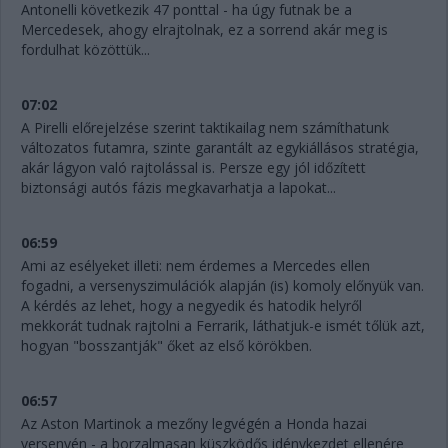
Antonelli következik 47 ponttal - ha úgy futnak be a
Mercedesek, ahogy elrajtolnak, ez a sorrend akár meg is
fordulhat közöttük...
07:02
A Pirelli előrejelzése szerint taktikailag nem számíthatunk
változatos futamra, szinte garantált az egykiállásos stratégia,
akár lágyon való rajtolással is. Persze egy jól időzített
biztonsági autós fázis megkavarhatja a lapokat...
06:59
Ami az esélyeket illeti: nem érdemes a Mercedes ellen
fogadni, a versenyszimulációk alapján (is) komoly előnyük van.
A kérdés az lehet, hogy a negyedik és hatodik helyről
mekkorát tudnak rajtolni a Ferrarik, láthatjuk-e ismét tőlük azt,
hogyan "bosszantják" őket az első körökben.
06:57
Az Aston Martinok a mezőny legvégén a Honda hazai
versenyén - a borzalmasan küszködős idénykezdet ellenére