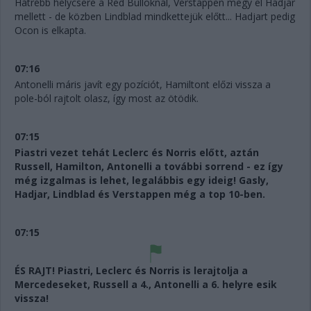
Hátrébb helycsere a Red Bulloknál, Verstappen megy el Hadjar
mellett - de közben Lindblad mindkettejük előtt... Hadjart pedig
Ocon is elkapta.
07:16
Antonelli máris javít egy pozíciót, Hamiltont előzi vissza a
pole-ból rajtolt olasz, így most az ötödik.
07:15
Piastri vezet tehát Leclerc és Norris előtt, aztán
Russell, Hamilton, Antonelli a további sorrend - ez így
még izgalmas is lehet, legalábbis egy ideig! Gasly,
Hadjar, Lindblad és Verstappen még a top 10-ben.
07:15
ÉS RAJT! Piastri, Leclerc és Norris is lerajtolja a
Mercedeseket, Russell a 4., Antonelli a 6. helyre esik
vissza!