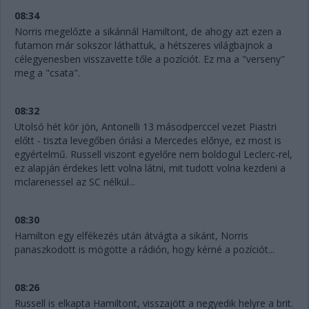
08:34
Norris megelőzte a sikánnál Hamiltont, de ahogy azt ezen a
futamon már sokszor láthattuk, a hétszeres világbajnok a
célegyenesben visszavette tőle a pozíciót. Ez ma a "verseny"
meg a "csata".
08:32
Utolsó hét kör jön, Antonelli 13 másodperccel vezet Piastri
előtt - tiszta levegőben óriási a Mercedes előnye, ez most is
egyértelmű. Russell viszont egyelőre nem boldogul Leclerc-rel,
ez alapján érdekes lett volna látni, mit tudott volna kezdeni a
mclarenessel az SC nélkül...
08:30
Hamilton egy elfékezés után átvágta a sikánt, Norris
panaszkodott is mögötte a rádión, hogy kérné a pozíciót...
08:26
Russell is elkapta Hamiltont, visszajött a negyedik helyre a brit.