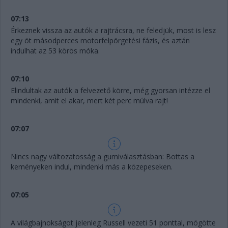
07:13
Érkeznek vissza az autók a rajtrácsra, ne feledjük, most is lesz
egy öt másodperces motorfelpörgetési fázis, és aztán
indulhat az 53 körös móka.
07:10
Elindultak az autók a felvezető körre, még gyorsan intézze el
mindenki, amit el akar, mert két perc múlva rajt!
07:07
Nincs nagy változatosság a gumiválasztásban: Bottas a
keményeken indul, mindenki más a közepeseken.
07:05
A világbajnokságot jelenleg Russell vezeti 51 ponttal, mögötte