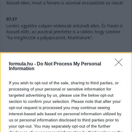
Russell ellen, most a ferraris is azonnal visszaelőzte az olaszt.
07:37
Leclerc egyelőre szépen védekezik Antonelli ellen. És Piastri is
Russell előtt, az ausztrál jelentette is a rádión, hogy szerinte
"ha megőrizzük a pályapozíciót, kitarthatunk".
07:36
formula.hu -
Do Not Process My Personal
Information
"Mintha kormányszervó nélkül vezetnék" - jelenti Verstappen a
rádión. Akinek amúgy továbbra is bő négy másodperc a
hátránya Gaslyval szemben.
If you wish to opt-out of the sale, sharing to third parties, or
processing of your personal or sensitive information for
targeted advertising by us, please use the below opt-out
07:34
section to confirm your selection. Please note that after your
A 10. helyért is megy egy csata: Hadjar próbálná támadni az
opt-out request is processed you may continue seeing
utolsó pontszerző helyért Lindbladot.
interest-based ads based on personal information utilized by
us or personal information disclosed to third parties prior to
your opt-out. You may separately opt-out of the further
07:32