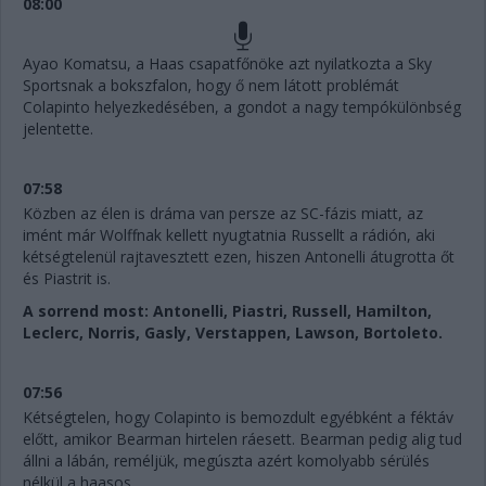
08:00
Ayao Komatsu, a Haas csapatfőnöke azt nyilatkozta a Sky
Sportsnak a bokszfalon, hogy ő nem látott problémát
Colapinto helyezkedésében, a gondot a nagy tempókülönbség
jelentette.
07:58
Közben az élen is dráma van persze az SC-fázis miatt, az
imént már Wolffnak kellett nyugtatnia Russellt a rádión, aki
kétségtelenül rajtavesztett ezen, hiszen Antonelli átugrotta őt
és Piastrit is.
A sorrend most: Antonelli, Piastri, Russell, Hamilton,
Leclerc, Norris, Gasly, Verstappen, Lawson, Bortoleto.
07:56
Kétségtelen, hogy Colapinto is bemozdult egyébként a féktáv
előtt, amikor Bearman hirtelen ráesett. Bearman pedig alig tud
állni a lábán, reméljük, megúszta azért komolyabb sérülés
nélkül a haasos...