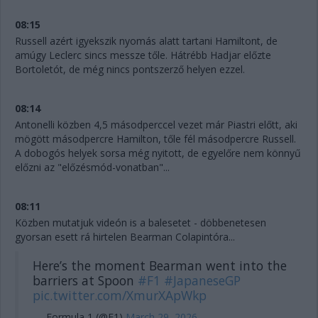
08:15
Russell azért igyekszik nyomás alatt tartani Hamiltont, de
amúgy Leclerc sincs messze tőle. Hátrébb Hadjar előzte
Bortoletót, de még nincs pontszerző helyen ezzel.
08:14
Antonelli közben 4,5 másodperccel vezet már Piastri előtt, aki
mögött másodpercre Hamilton, tőle fél másodpercre Russell.
A dobogós helyek sorsa még nyitott, de egyelőre nem könnyű
előzni az "előzésmód-vonatban"...
08:11
Közben mutatjuk videón is a balesetet - döbbenetesen
gyorsan esett rá hirtelen Bearman Colapintóra...
Here’s the moment Bearman went into the
barriers at Spoon
#F1
#JapaneseGP
pic.twitter.com/XmurXApWkp
— Formula 1 (@F1)
March 29, 2026