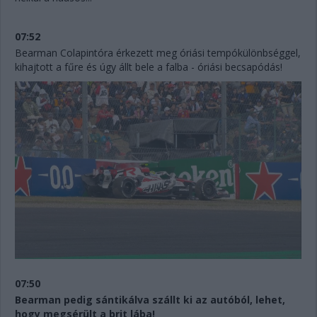
07:52
Bearman Colapintóra érkezett meg óriási tempókülönbséggel,
kihajtott a fűre és úgy állt bele a falba - óriási becsapódás!
07:50
Bearman pedig sántikálva szállt ki az autóból, lehet,
hogy megsérült a brit lába!