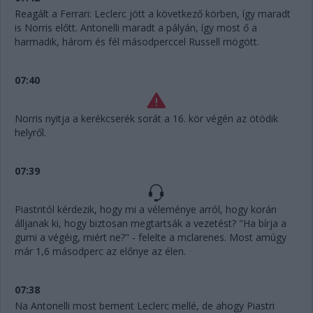
Reagált a Ferrari: Leclerc jött a következő körben, így maradt
is Norris előtt. Antonelli maradt a pályán, így most ő a
harmadik, három és fél másodperccel Russell mögött.
07:40
Norris nyitja a kerékcserék sorát a 16. kör végén az ötödik
helyről.
07:39
Piastritól kérdezik, hogy mi a véleménye arról, hogy korán
álljanak ki, hogy biztosan megtartsák a vezetést? "Ha bírja a
gumi a végéig, miért ne?" - felelte a mclarenes. Most amúgy
már 1,6 másodperc az előnye az élen.
07:38
Na Antonelli most bement Leclerc mellé, de ahogy Piastri