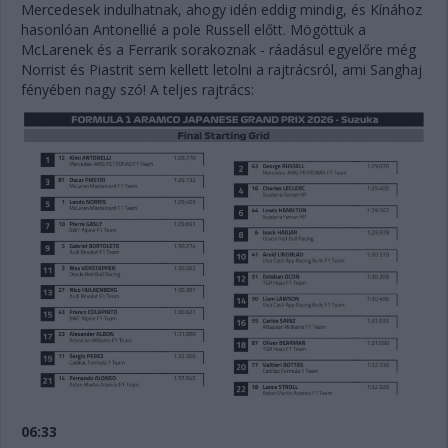
Mercedesek indulhatnak, ahogy idén eddig mindig, és Kínához
hasonlóan Antonellié a pole Russell előtt. Mögöttük a
McLarenek és a Ferrarik sorakoznak - ráadásul egyelőre még
Norrist és Piastrit sem kellett letolni a rajtrácsról, ami Sanghaj
fényében nagy szó! A teljes rajtrács:
06:33