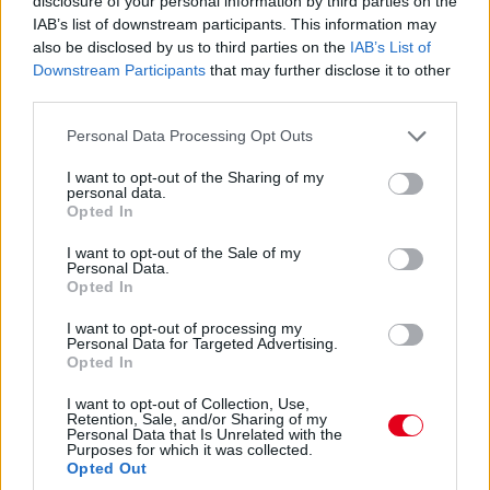
disclosure of your personal information by third parties on the
Antonelli a 11. körben végre átrágta magát Norrison, feljött a
IAB’s list of downstream participants. This information may
negyedik helyre. Nem szakadt le még túlzottan amúgy a 3-5.
also be disclosed by us to third parties on the
IAB’s List of
helyezett az élkettősről: Leclerc 2,2 másodpercre csak
Downstream Participants
that may further disclose it to other
Russelltől. Szóval Antonelli esélyeit sem kell még teljesen leírni.
third parties.
07:30
Please note that this website/app uses one or more Google
Personal Data Processing Opt Outs
services and may gather and store information including but
Russell az iménti manőver után megint kicsit leszakadt, most
not limited to your visit or usage behaviour. You may click to
I want to opt-out of the Sharing of my
nyolc-kilenc tized a lemaradása. De a visszajátszásból kiderült,
personal data.
hogy az az előzés is annak volt köszönhető, hogy a sikán előtt
grant or deny consent to Google and its third-party tags to
Opted In
a 130R-ből kijövet annyira visszalassultak már, hogy a jobb
use your data for below specified purposes in below Google
töltöttség miatt kénytelen volt előzni a mercedeses - amire
consent section.
I want to opt-out of the Sale of my
aztán ráfaragott a következő egyenesben... Értjük már, miről
Personal Data.
Opted In
beszélnek Verstappenék?...
I want to opt-out of processing my
Personal Data for Targeted Advertising.
07:27
Opted In
I want to opt-out of Collection, Use,
"Csata" az élen! Russell a sikán előtt megelőzi Piastrit,
Retention, Sale, and/or Sharing of my
aki azonban a célegyenesben visszaveszi tőle a
Personal Data that Is Unrelated with the
Purposes for which it was collected.
vezetést.
Opted Out