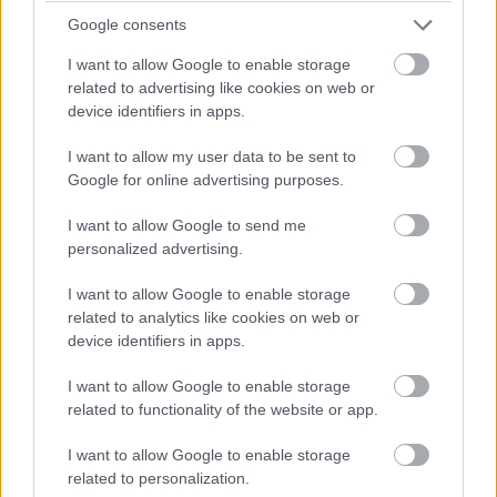
07:26
Google consents
A pontszerzőzóna végén Ocon is áthámozta magát
I want to allow Google to enable storage
Lindbladon. Verstappen viszont egyelőre messze a hetedik
related to advertising like cookies on web or
helyen haladó Gaslytól.
device identifiers in apps.
07:24
I want to allow my user data to be sent to
Russell viszont fokozatosan közelít Piastrira, már csak fél
Google for online advertising purposes.
másodperc a különbség közöttük az élen.
I want to allow Google to send me
personalized advertising.
07:23
A visszajátszásból látszik, hogy Antonelli borzalmasan
I want to allow Google to enable storage
visszafulladt a startnál és kiforogtak a kerekei, de a győzelmi
related to analytics like cookies on web or
esélyeit legalább ennyire rontja, hogy körök óta nem boldogul
device identifiers in apps.
Norrisszal.
I want to allow Google to enable storage
related to functionality of the website or app.
07:22
Verstappen vetődött be a hajtűben Lindblad mellé, feljött
I want to allow Google to enable storage
nyolcadiknak a holland.
related to personalization.
Hátrébb egyébként az Audik estek kissé vissza a