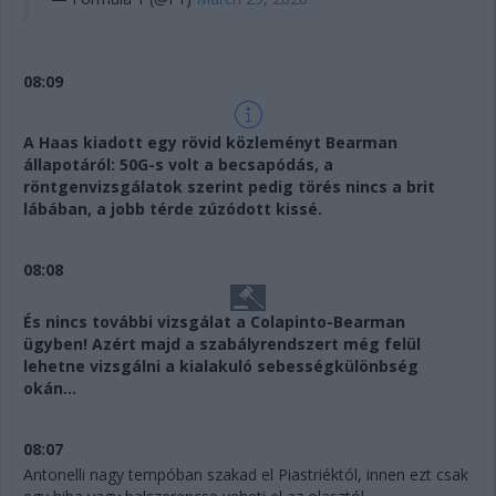
08:09
A Haas kiadott egy rövid közleményt Bearman
állapotáról: 50G-s volt a becsapódás, a
röntgenvizsgálatok szerint pedig törés nincs a brit
lábában, a jobb térde zúzódott kissé.
08:08
És nincs további vizsgálat a Colapinto-Bearman
ügyben! Azért majd a szabályrendszert még felül
lehetne vizsgálni a kialakuló sebességkülönbség
okán...
08:07
Antonelli nagy tempóban szakad el Piastriéktól, innen ezt csak