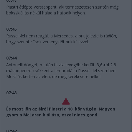
07:47
Piastri átlépte Verstappent, aki természetesen szintén még
bokszkiállás nélkül halad a hatodik helyen.
07:45
Russell-lel nem reagált a Mercedes, a brit jelezte is rádión,
hogy szerinte "sok versenyidőt bukik" ezzel.
07:44
Antonelli dönget, miután tiszta levegőbe került: 3,6-ról 2,8
másodpercre csökkent a lemaradása Russell-lel szemben.
Most ők ketten az élen, de még kerékcsere nélkül.
07:43
És most jön az élről Piastri a 18. kör végén! Nagyon
gyors a McLaren kiállása, ezzel nincs gond.
07:42