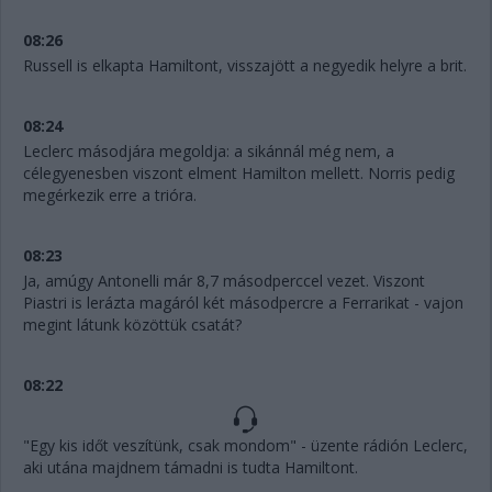
08:26
Russell is elkapta Hamiltont, visszajött a negyedik helyre a brit.
08:24
Leclerc másodjára megoldja: a sikánnál még nem, a
célegyenesben viszont elment Hamilton mellett. Norris pedig
megérkezik erre a trióra.
08:23
Ja, amúgy Antonelli már 8,7 másodperccel vezet. Viszont
Piastri is lerázta magáról két másodpercre a Ferrarikat - vajon
megint látunk közöttük csatát?
08:22
"Egy kis időt veszítünk, csak mondom" - üzente rádión Leclerc,
aki utána majdnem támadni is tudta Hamiltont.