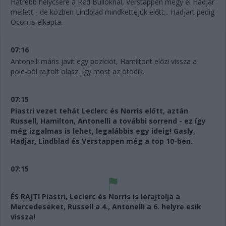
Hátrébb helycsere a Red Bulloknál, Verstappen megy el Hadjar
mellett - de közben Lindblad mindkettejük előtt... Hadjart pedig
Ocon is elkapta.
07:16
Antonelli máris javít egy pozíciót, Hamiltont előzi vissza a
pole-ból rajtolt olasz, így most az ötödik.
07:15
Piastri vezet tehát Leclerc és Norris előtt, aztán
Russell, Hamilton, Antonelli a további sorrend - ez így
még izgalmas is lehet, legalábbis egy ideig! Gasly,
Hadjar, Lindblad és Verstappen még a top 10-ben.
07:15
ÉS RAJT! Piastri, Leclerc és Norris is lerajtolja a
Mercedeseket, Russell a 4., Antonelli a 6. helyre esik
vissza!