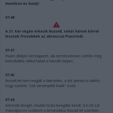
Hamilton és Gasly!
07:48
A 21. kör végén érkezik Russell, tehát három körrel
lesznek frissebbek az abroncsai Piastrinál.
07:47
Piastri átlépte Verstappent, aki természetesen szintén még
bokszkiállás nélkül halad a hatodik helyen.
07:45
Russell-lel nem reagált a Mercedes, a brit jelezte is rádión,
hogy szerinte "sok versenyidőt bukik" ezzel.
07:44
Antonelli dönget, miután tiszta levegőbe került: 3,6-ról 2,8
másodpercre csökkent a lemaradása Russell-lel szemben.