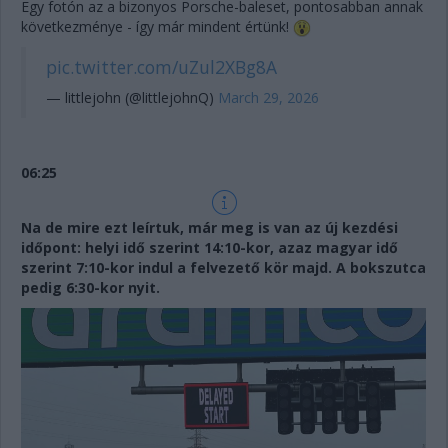
Egy fotón az a bizonyos Porsche-baleset, pontosabban annak
következménye - így már mindent értünk!
pic.twitter.com/uZul2XBg8A
— littlejohn (@littlejohnQ)
March 29, 2026
06:25
Na de mire ezt leírtuk, már meg is van az új kezdési
időpont: helyi idő szerint 14:10-kor, azaz magyar idő
szerint 7:10-kor indul a felvezető kör majd. A bokszutca
pedig 6:30-kor nyit.