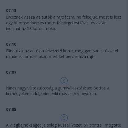
07:13
Érkeznek vissza az autók a rajtrácsra, ne feledjük, most is lesz
egy öt másodperces motorfelpörgetési fázis, és aztán
indulhat az 53 körös móka.
07:10
Elindultak az autók a felvezető körre, még gyorsan intézze el
mindenki, amit el akar, mert két perc múlva rajt!
07:07
Nincs nagy változatosság a gumiválasztásban: Bottas a
keményeken indul, mindenki más a közepeseken.
07:05
A világbajnokságot jelenleg Russell vezeti 51 ponttal, mögötte