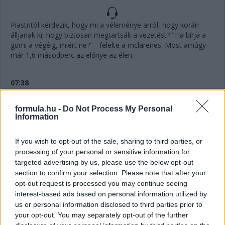
Piastritól kérdezik, hogy mi a véleménye arról, hogy korán
álljanak ki, hogy biztosan megtartsák a vezetést? "Ha bírja a
gumi a végéig, miért ne?" - felelte a mclarenes. Most amúgy
már 1,6 másodperc az előnye az élen.
07:38
Na Antonelli most bement Leclerc mellé, de ahogy Piastri
Russell ellen, most a ferraris is azonnal visszaelőzte az olaszt.
formula.hu -
Do Not Process My Personal
Information
07:37
If you wish to opt-out of the sale, sharing to third parties, or
Leclerc egyelőre szépen védekezik Antonelli ellen. És Piastri is
processing of your personal or sensitive information for
Russell előtt, az ausztrál jelentette is a rádión, hogy szerinte
targeted advertising by us, please use the below opt-out
"ha megőrizzük a pályapozíciót, kitarthatunk".
section to confirm your selection. Please note that after your
opt-out request is processed you may continue seeing
07:36
interest-based ads based on personal information utilized by
us or personal information disclosed to third parties prior to
your opt-out. You may separately opt-out of the further
"Mintha kormányszervó nélkül vezetnék" - jelenti Verstappen a