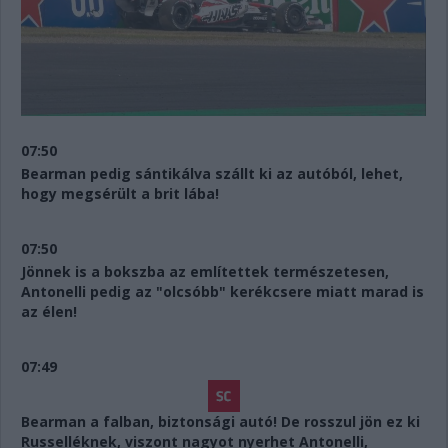
07:50
Bearman pedig sántikálva szállt ki az autóból, lehet,
hogy megsérült a brit lába!
07:50
Jönnek is a bokszba az említettek természetesen,
Antonelli pedig az "olcsóbb" kerékcsere miatt marad is
az élen!
07:49
Bearman a falban, biztonsági autó! De rosszul jön ez ki
Russelléknek, viszont nagyot nyerhet Antonelli,