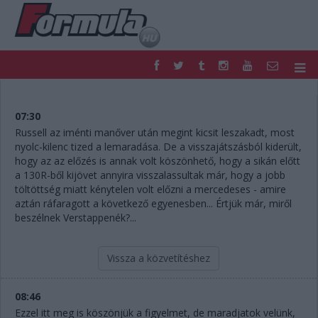
F1
PARC FERMÉ
FORMULA
MOTOR
07:30
NEMZETKÖZI
HAZAI
Russell az iménti manőver után megint kicsit leszakadt, most
nyolc-kilenc tized a lemaradása. De a visszajátszásból kiderült,
RETRO
EGYÉB
hogy az az előzés is annak volt köszönhető, hogy a sikán előtt
PODCAST
SHOP
a 130R-ből kijövet annyira visszalassultak már, hogy a jobb
LIVE
TIPPJÁTÉK
töltöttség miatt kénytelen volt előzni a mercedeses - amire
DIGITÁLIS MAGAZIN
PONTÁLLÁSOK
aztán ráfaragott a következő egyenesben... Értjük már, miről
VERSENYNAPTÁRAK
beszélnek Verstappenék?...
Vissza a közvetítéshez
08:46
Ezzel itt meg is köszönjük a figyelmet, de maradjatok velünk,