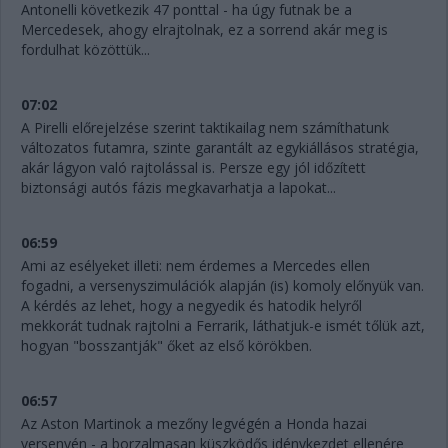
Antonelli következik 47 ponttal - ha úgy futnak be a
Mercedesek, ahogy elrajtolnak, ez a sorrend akár meg is
fordulhat közöttük...
07:02
A Pirelli előrejelzése szerint taktikailag nem számíthatunk
változatos futamra, szinte garantált az egykiállásos stratégia,
akár lágyon való rajtolással is. Persze egy jól időzített
biztonsági autós fázis megkavarhatja a lapokat...
06:59
Ami az esélyeket illeti: nem érdemes a Mercedes ellen
fogadni, a versenyszimulációk alapján (is) komoly előnyük van.
A kérdés az lehet, hogy a negyedik és hatodik helyről
mekkorát tudnak rajtolni a Ferrarik, láthatjuk-e ismét tőlük azt,
hogyan "bosszantják" őket az első körökben.
06:57
Az Aston Martinok a mezőny legvégén a Honda hazai
versenyén - a borzalmasan küszködős idénykezdet ellenére