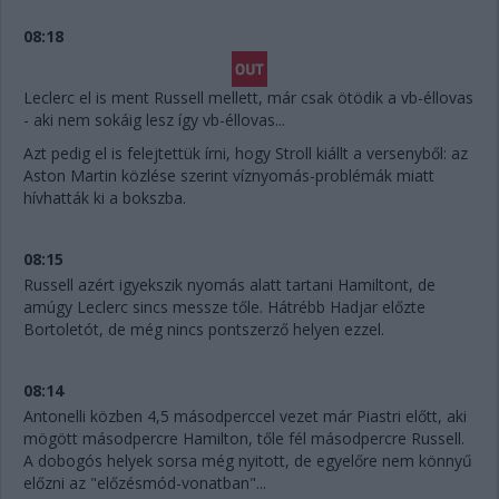
08:18
Leclerc el is ment Russell mellett, már csak ötödik a vb-éllovas
- aki nem sokáig lesz így vb-éllovas...
Azt pedig el is felejtettük írni, hogy Stroll kiállt a versenyből: az
Aston Martin közlése szerint víznyomás-problémák miatt
hívhatták ki a bokszba.
08:15
Russell azért igyekszik nyomás alatt tartani Hamiltont, de
amúgy Leclerc sincs messze tőle. Hátrébb Hadjar előzte
Bortoletót, de még nincs pontszerző helyen ezzel.
08:14
Antonelli közben 4,5 másodperccel vezet már Piastri előtt, aki
mögött másodpercre Hamilton, tőle fél másodpercre Russell.
A dobogós helyek sorsa még nyitott, de egyelőre nem könnyű
előzni az "előzésmód-vonatban"...