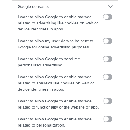
07:26
Google consents
A pontszerzőzóna végén Ocon is áthámozta magát
I want to allow Google to enable storage
Lindbladon. Verstappen viszont egyelőre messze a hetedik
related to advertising like cookies on web or
helyen haladó Gaslytól.
device identifiers in apps.
07:24
I want to allow my user data to be sent to
Russell viszont fokozatosan közelít Piastrira, már csak fél
Google for online advertising purposes.
másodperc a különbség közöttük az élen.
I want to allow Google to send me
personalized advertising.
07:23
A visszajátszásból látszik, hogy Antonelli borzalmasan
I want to allow Google to enable storage
visszafulladt a startnál és kiforogtak a kerekei, de a győzelmi
related to analytics like cookies on web or
esélyeit legalább ennyire rontja, hogy körök óta nem boldogul
device identifiers in apps.
Norrisszal.
I want to allow Google to enable storage
related to functionality of the website or app.
07:22
Verstappen vetődött be a hajtűben Lindblad mellé, feljött
I want to allow Google to enable storage
nyolcadiknak a holland.
related to personalization.
Hátrébb egyébként az Audik estek kissé vissza a