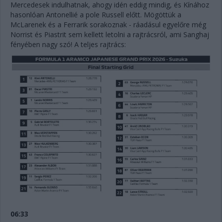
Mercedesek indulhatnak, ahogy idén eddig mindig, és Kínához
hasonlóan Antonellié a pole Russell előtt. Mögöttük a
McLarenek és a Ferrarik sorakoznak - ráadásul egyelőre még
Norrist és Piastrit sem kellett letolni a rajtrácsról, ami Sanghaj
fényében nagy szó! A teljes rajtrács:
06:33