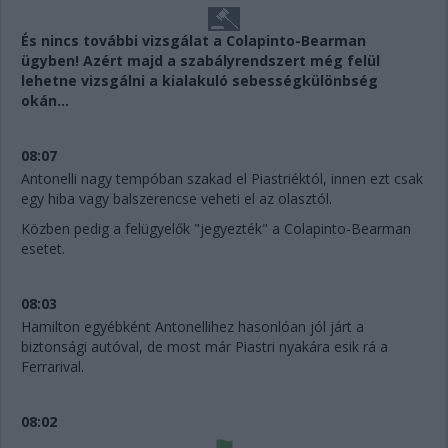
És nincs további vizsgálat a Colapinto-Bearman
ügyben! Azért majd a szabályrendszert még felül
lehetne vizsgálni a kialakuló sebességkülönbség
okán...
08:07
Antonelli nagy tempóban szakad el Piastriéktól, innen ezt csak
egy hiba vagy balszerencse veheti el az olasztól.
Közben pedig a felügyelők "jegyezték" a Colapinto-Bearman
esetet.
08:03
Hamilton egyébként Antonellihez hasonlóan jól járt a
biztonsági autóval, de most már Piastri nyakára esik rá a
Ferrarival.
08:02