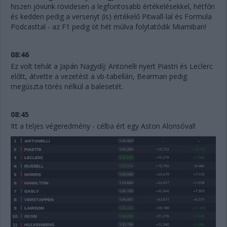
hiszen jövünk rövidesen a legfontosabb értékelésekkel, hétfőn
és kedden pedig a versenyt (is) értékelő Pitwall-lal és Formula
Podcasttal - az F1 pedig öt hét múlva folytatódik Miamiban!
08:46
Ez volt tehát a Japán Nagydíj: Antonelli nyert Piastri és Leclerc
előtt, átvette a vezetést a vb-tabellán, Bearman pedig
megúszta törés nélkül a balesetét.
08:45
Itt a teljes végeredmény - célba ért egy Aston Alonsóval!