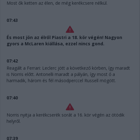
Most ők ketten az élen, de még kerékcsere nélkül.
07:43
És most jön az élről Piastri a 18. kör végén! Nagyon
gyors a McLaren kiállása, ezzel nincs gond.
07:42
Reagált a Ferrari: Leclerc jött a következő körben, így maradt
is Norris előtt. Antonelli maradt a pályán, így most ő a
harmadik, három és fél másodperccel Russell mögött.
07:40
Norris nyitja a kerékcserék sorát a 16. kör végén az ötödik
helyről.
07:39