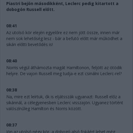
Piastri bejön másodikként, Leclerc pedig kitartott a
dobogón Russell előtt.
08:41
Az utolsó kör elején egyelőre ez nem jött össze, innen már
nem sok lehetőség lesz - bár a befutó előtt már működhet a
sikán előtti bevetődés is!
08:40
Norris végül áthámozta magát Hamiltonon, feljött az ötödik
helyre. De vajon Russell meg tudja-e ezt csinálni Leclerc-rel?
08:38
Na, mire ezt leírtuk, ők is eljátsszák ugyanazt: Russell előz a
sikánnál, a célegyenesben Leclerc visszajön. Ugyanez történt
valószínűleg Hamilton és Norris között.
08:37
Jön az utolsó négy kör, a dobogó alsó fokáért lehet még