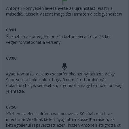
Antonelli könnyedén levezényelte az újraindítást, Piastri a
második, Russellt viszont megelőzi Hamilton a célegyenesben!
08:01
És közben a kör végén jön ki a biztonsági autó, a 27. kör
végén folytatódhat a verseny.
08:00
Ayao Komatsu, a Haas csapatfőnöke azt nyilatkozta a Sky
Sportsnak a bokszfalon, hogy ő nem látott problémát
Colapinto helyezkedésében, a gondot a nagy tempókülönbség
jelentette.
07:58
Közben az élen is dráma van persze az SC-fázis miatt, az
imént már Wolffnak kellett nyugtatnia Russellt a rádión, aki
kétségtelenül rajtavesztett ezen, hiszen Antonelli átugrotta őt