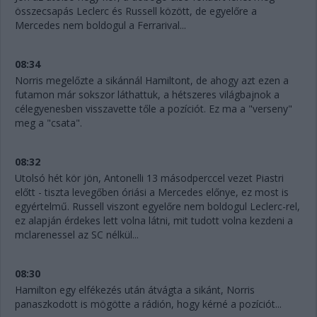
összecsapás Leclerc és Russell között, de egyelőre a
Mercedes nem boldogul a Ferrarival...
08:34
Norris megelőzte a sikánnál Hamiltont, de ahogy azt ezen a
futamon már sokszor láthattuk, a hétszeres világbajnok a
célegyenesben visszavette tőle a pozíciót. Ez ma a "verseny"
meg a "csata".
08:32
Utolsó hét kör jön, Antonelli 13 másodperccel vezet Piastri
előtt - tiszta levegőben óriási a Mercedes előnye, ez most is
egyértelmű. Russell viszont egyelőre nem boldogul Leclerc-rel,
ez alapján érdekes lett volna látni, mit tudott volna kezdeni a
mclarenessel az SC nélkül...
08:30
Hamilton egy elfékezés után átvágta a sikánt, Norris
panaszkodott is mögötte a rádión, hogy kérné a pozíciót...