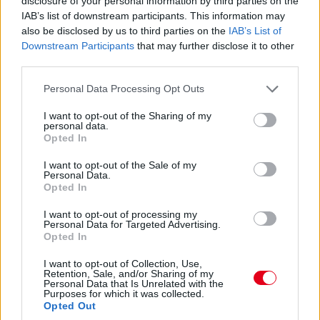
disclosure of your personal information by third parties on the
rádión. Akinek amúgy továbbra is bő négy másodperc a
IAB’s list of downstream participants. This information may
hátránya Gaslyval szemben.
also be disclosed by us to third parties on the
IAB’s List of
Downstream Participants
that may further disclose it to other
07:34
third parties.
A 10. helyért is megy egy csata: Hadjar próbálná támadni az
Please note that this website/app uses one or more Google
Personal Data Processing Opt Outs
utolsó pontszerző helyért Lindbladot.
services and may gather and store information including but
not limited to your visit or usage behaviour. You may click to
I want to opt-out of the Sharing of my
personal data.
07:32
grant or deny consent to Google and its third-party tags to
Opted In
Antonelli a 11. körben végre átrágta magát Norrison, feljött a
use your data for below specified purposes in below Google
negyedik helyre. Nem szakadt le még túlzottan amúgy a 3-5.
consent section.
I want to opt-out of the Sale of my
helyezett az élkettősről: Leclerc 2,2 másodpercre csak
Personal Data.
Opted In
Russelltől. Szóval Antonelli esélyeit sem kell még teljesen leírni.
I want to opt-out of processing my
Personal Data for Targeted Advertising.
07:27
Opted In
I want to opt-out of Collection, Use,
"Csata" az élen! Russell a sikán előtt megelőzi Piastrit,
Retention, Sale, and/or Sharing of my
aki azonban a célegyenesben visszaveszi tőle a
Personal Data that Is Unrelated with the
Purposes for which it was collected.
vezetést.
Opted Out