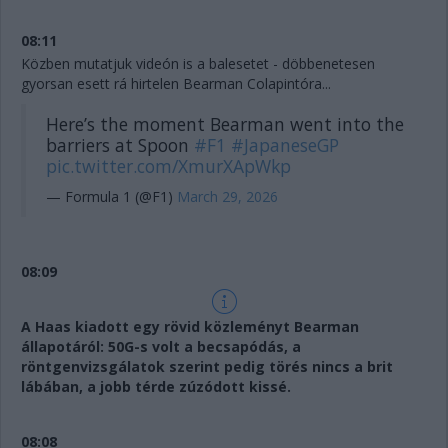
08:11
Közben mutatjuk videón is a balesetet - döbbenetesen
gyorsan esett rá hirtelen Bearman Colapintóra...
Here’s the moment Bearman went into the
barriers at Spoon
#F1
#JapaneseGP
pic.twitter.com/XmurXApWkp
— Formula 1 (@F1)
March 29, 2026
08:09
A Haas kiadott egy rövid közleményt Bearman
állapotáról: 50G-s volt a becsapódás, a
röntgenvizsgálatok szerint pedig törés nincs a brit
lábában, a jobb térde zúzódott kissé.
08:08