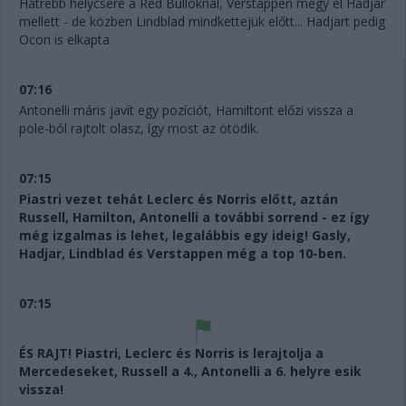
Hátrébb helycsere a Red Bulloknál, Verstappen megy el Hadjar
mellett - de közben Lindblad mindkettejük előtt... Hadjart pedig
Ocon is elkapta.
07:16
Antonelli máris javít egy pozíciót, Hamiltont előzi vissza a
pole-ból rajtolt olasz, így most az ötödik.
07:15
Piastri vezet tehát Leclerc és Norris előtt, aztán
Russell, Hamilton, Antonelli a további sorrend - ez így
még izgalmas is lehet, legalábbis egy ideig! Gasly,
Hadjar, Lindblad és Verstappen még a top 10-ben.
07:15
ÉS RAJT! Piastri, Leclerc és Norris is lerajtolja a
Mercedeseket, Russell a 4., Antonelli a 6. helyre esik
vissza!