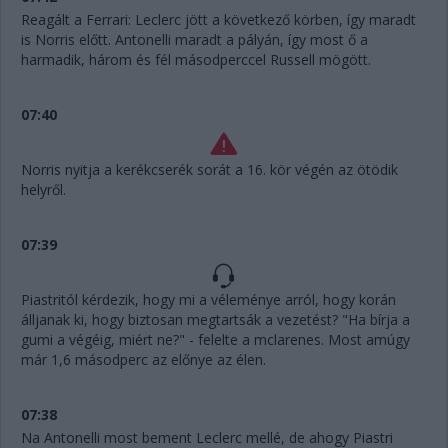
Reagált a Ferrari: Leclerc jött a következő körben, így maradt
is Norris előtt. Antonelli maradt a pályán, így most ő a
harmadik, három és fél másodperccel Russell mögött.
07:40
Norris nyitja a kerékcserék sorát a 16. kör végén az ötödik
helyről.
07:39
Piastritól kérdezik, hogy mi a véleménye arról, hogy korán
álljanak ki, hogy biztosan megtartsák a vezetést? "Ha bírja a
gumi a végéig, miért ne?" - felelte a mclarenes. Most amúgy
már 1,6 másodperc az előnye az élen.
07:38
Na Antonelli most bement Leclerc mellé, de ahogy Piastri