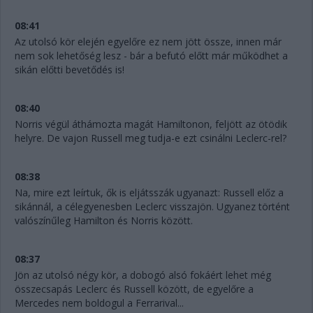
08:41
Az utolsó kör elején egyelőre ez nem jött össze, innen már
nem sok lehetőség lesz - bár a befutó előtt már működhet a
sikán előtti bevetődés is!
08:40
Norris végül áthámozta magát Hamiltonon, feljött az ötödik
helyre. De vajon Russell meg tudja-e ezt csinálni Leclerc-rel?
08:38
Na, mire ezt leírtuk, ők is eljátsszák ugyanazt: Russell előz a
sikánnál, a célegyenesben Leclerc visszajön. Ugyanez történt
valószínűleg Hamilton és Norris között.
08:37
Jön az utolsó négy kör, a dobogó alsó fokáért lehet még
összecsapás Leclerc és Russell között, de egyelőre a
Mercedes nem boldogul a Ferrarival...