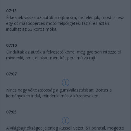
07:13
Érkeznek vissza az autók a rajtrácsra, ne feledjük, most is lesz
egy öt másodperces motorfelpörgetési fázis, és aztán
indulhat az 53 körös móka.
07:10
Elindultak az autók a felvezető körre, még gyorsan intézze el
mindenki, amit el akar, mert két perc múlva rajt!
07:07
Nincs nagy változatosság a gumiválasztásban: Bottas a
keményeken indul, mindenki más a közepeseken.
07:05
A világbajnokságot jelenleg Russell vezeti 51 ponttal, mögötte