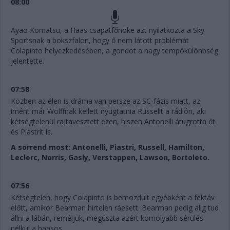
08:00
Ayao Komatsu, a Haas csapatfőnöke azt nyilatkozta a Sky
Sportsnak a bokszfalon, hogy ő nem látott problémát
Colapinto helyezkedésében, a gondot a nagy tempókülönbség
jelentette.
07:58
Közben az élen is dráma van persze az SC-fázis miatt, az
imént már Wolffnak kellett nyugtatnia Russellt a rádión, aki
kétségtelenül rajtavesztett ezen, hiszen Antonelli átugrotta őt
és Piastrit is.
A sorrend most: Antonelli, Piastri, Russell, Hamilton,
Leclerc, Norris, Gasly, Verstappen, Lawson, Bortoleto.
07:56
Kétségtelen, hogy Colapinto is bemozdult egyébként a féktáv
előtt, amikor Bearman hirtelen ráesett. Bearman pedig alig tud
állni a lábán, reméljük, megúszta azért komolyabb sérülés
nélkül a haasos...