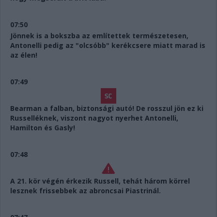
07:50
Jönnek is a bokszba az említettek természetesen,
Antonelli pedig az "olcsóbb" kerékcsere miatt marad is
az élen!
07:49
Bearman a falban, biztonsági autó! De rosszul jön ez ki
Russelléknek, viszont nagyot nyerhet Antonelli,
Hamilton és Gasly!
07:48
A 21. kör végén érkezik Russell, tehát három körrel
lesznek frissebbek az abroncsai Piastrinál.