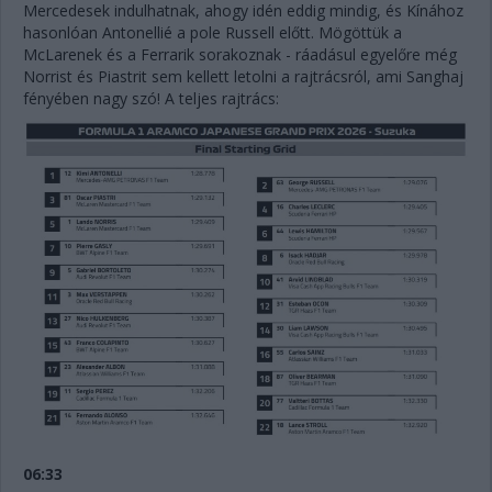
Mercedesek indulhatnak, ahogy idén eddig mindig, és Kínához
hasonlóan Antonellié a pole Russell előtt. Mögöttük a
McLarenek és a Ferrarik sorakoznak - ráadásul egyelőre még
Norrist és Piastrit sem kellett letolni a rajtrácsról, ami Sanghaj
fényében nagy szó! A teljes rajtrács:
06:33