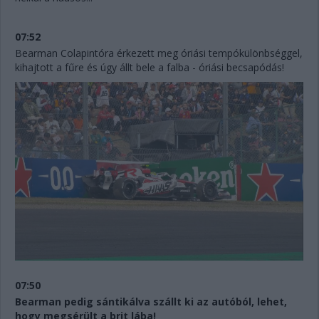
07:52
Bearman Colapintóra érkezett meg óriási tempókülönbséggel,
kihajtott a fűre és úgy állt bele a falba - óriási becsapódás!
07:50
Bearman pedig sántikálva szállt ki az autóból, lehet,
hogy megsérült a brit lába!