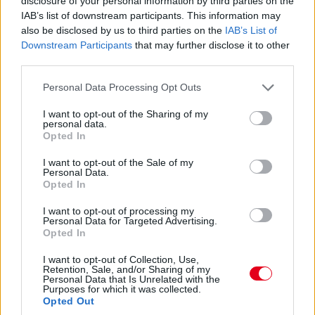
disclosure of your personal information by third parties on the
Antonelli a 11. körben végre átrágta magát Norrison, feljött a
IAB’s list of downstream participants. This information may
negyedik helyre. Nem szakadt le még túlzottan amúgy a 3-5.
also be disclosed by us to third parties on the
IAB’s List of
helyezett az élkettősről: Leclerc 2,2 másodpercre csak
Downstream Participants
that may further disclose it to other
Russelltől. Szóval Antonelli esélyeit sem kell még teljesen leírni.
third parties.
07:30
Please note that this website/app uses one or more Google
Personal Data Processing Opt Outs
services and may gather and store information including but
Russell az iménti manőver után megint kicsit leszakadt, most
not limited to your visit or usage behaviour. You may click to
I want to opt-out of the Sharing of my
nyolc-kilenc tized a lemaradása. De a visszajátszásból kiderült,
personal data.
hogy az az előzés is annak volt köszönhető, hogy a sikán előtt
grant or deny consent to Google and its third-party tags to
Opted In
a 130R-ből kijövet annyira visszalassultak már, hogy a jobb
use your data for below specified purposes in below Google
töltöttség miatt kénytelen volt előzni a mercedeses - amire
consent section.
I want to opt-out of the Sale of my
aztán ráfaragott a következő egyenesben... Értjük már, miről
Personal Data.
Opted In
beszélnek Verstappenék?...
I want to opt-out of processing my
Personal Data for Targeted Advertising.
07:27
Opted In
I want to opt-out of Collection, Use,
"Csata" az élen! Russell a sikán előtt megelőzi Piastrit,
Retention, Sale, and/or Sharing of my
aki azonban a célegyenesben visszaveszi tőle a
Personal Data that Is Unrelated with the
Purposes for which it was collected.
vezetést.
Opted Out