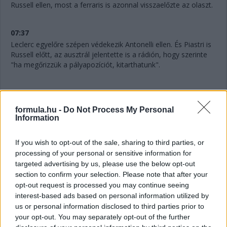
Russell ellen, most a ferraris is azonnal visszaelőzte az olaszt.
07:37
Leclerc egyelőre szépen védekezik Antonelli ellen. És Piastri is
Russell előtt, az ausztrál jelentette is a rádión, hogy szerinte
"ha megőrizzük a pályapozíciót, kitarthatunk".
07:36
formula.hu -
Do Not Process My Personal
Information
"Mintha kormányszervó nélkül vezetnék" - jelenti Verstappen a
rádión. Akinek amúgy továbbra is bő négy másodperc a
hátránya Gaslyval szemben.
If you wish to opt-out of the sale, sharing to third parties, or
processing of your personal or sensitive information for
targeted advertising by us, please use the below opt-out
07:34
section to confirm your selection. Please note that after your
A 10. helyért is megy egy csata: Hadjar próbálná támadni az
opt-out request is processed you may continue seeing
utolsó pontszerző helyért Lindbladot.
interest-based ads based on personal information utilized by
us or personal information disclosed to third parties prior to
your opt-out. You may separately opt-out of the further
07:32