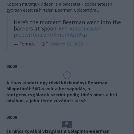
Közben mutatjuk videón is a balesetet - döbbenetesen
gyorsan esett rá hirtelen Bearman Colapintóra...
Here’s the moment Bearman went into the
barriers at Spoon
#F1
#JapaneseGP
pic.twitter.com/XmurXApWkp
— Formula 1 (@F1)
March 29, 2026
08:09
A Haas kiadott egy rövid közleményt Bearman
állapotáról: 50G-s volt a becsapódás, a
röntgenvizsgálatok szerint pedig törés nincs a brit
lábában, a jobb térde zúzódott kissé.
08:08
És nincs további vizsgálat a Colapinto-Bearman