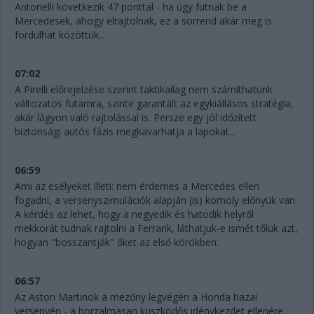
Antonelli következik 47 ponttal - ha úgy futnak be a
Mercedesek, ahogy elrajtolnak, ez a sorrend akár meg is
fordulhat közöttük...
07:02
A Pirelli előrejelzése szerint taktikailag nem számíthatunk
változatos futamra, szinte garantált az egykiállásos stratégia,
akár lágyon való rajtolással is. Persze egy jól időzített
biztonsági autós fázis megkavarhatja a lapokat...
06:59
Ami az esélyeket illeti: nem érdemes a Mercedes ellen
fogadni, a versenyszimulációk alapján (is) komoly előnyük van.
A kérdés az lehet, hogy a negyedik és hatodik helyről
mekkorát tudnak rajtolni a Ferrarik, láthatjuk-e ismét tőlük azt,
hogyan "bosszantják" őket az első körökben.
06:57
Az Aston Martinok a mezőny legvégén a Honda hazai
versenyén - a borzalmasan küszködős idénykezdet ellenére