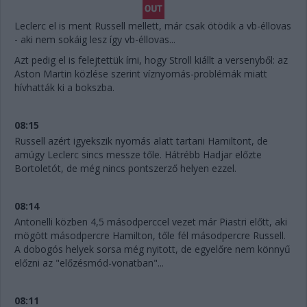
Leclerc el is ment Russell mellett, már csak ötödik a vb-éllovas
- aki nem sokáig lesz így vb-éllovas...
Azt pedig el is felejtettük írni, hogy Stroll kiállt a versenyből: az
Aston Martin közlése szerint víznyomás-problémák miatt
hívhatták ki a bokszba.
08:15
Russell azért igyekszik nyomás alatt tartani Hamiltont, de
amúgy Leclerc sincs messze tőle. Hátrébb Hadjar előzte
Bortoletót, de még nincs pontszerző helyen ezzel.
08:14
Antonelli közben 4,5 másodperccel vezet már Piastri előtt, aki
mögött másodpercre Hamilton, tőle fél másodpercre Russell.
A dobogós helyek sorsa még nyitott, de egyelőre nem könnyű
előzni az "előzésmód-vonatban"...
08:11