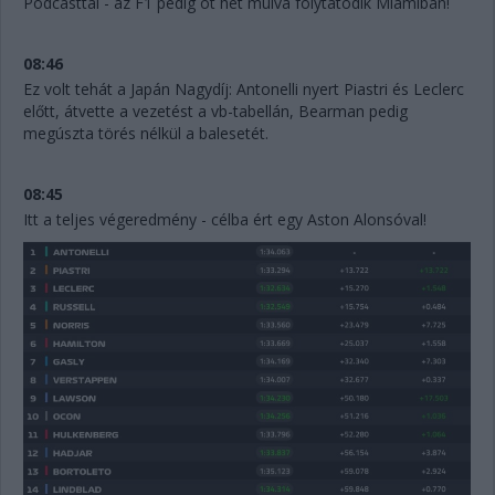
Podcasttal - az F1 pedig öt hét múlva folytatódik Miamiban!
08:46
Ez volt tehát a Japán Nagydíj: Antonelli nyert Piastri és Leclerc
előtt, átvette a vezetést a vb-tabellán, Bearman pedig
megúszta törés nélkül a balesetét.
08:45
Itt a teljes végeredmény - célba ért egy Aston Alonsóval!