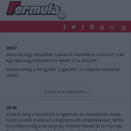
F1
PARC FERMÉ
FORMULA
MOTOR
08:07
NEMZETKÖZI
HAZAI
Antonelli nagy tempóban szakad el Piastriéktól, innen ezt csak
egy hiba vagy balszerencse veheti el az olasztól.
RETRO
EGYÉB
PODCAST
SHOP
Közben pedig a felügyelők "jegyezték" a Colapinto-Bearman
esetet.
LIVE
TIPPJÁTÉK
DIGITÁLIS MAGAZIN
PONTÁLLÁSOK
VERSENYNAPTÁRAK
Vissza a közvetítéshez
08:46
Ezzel itt meg is köszönjük a figyelmet, de maradjatok velünk,
hiszen jövünk rövidesen a legfontosabb értékelésekkel, hétfőn
és kedden pedig a versenyt (is) értékelő Pitwall-lal és Formula