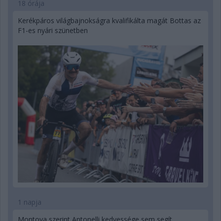
18 órája
Kerékpáros világbajnokságra kvalifikálta magát Bottas az
F1-es nyári szünetben
1 napja
Montoya szerint Antonelli kedvessége sem segít