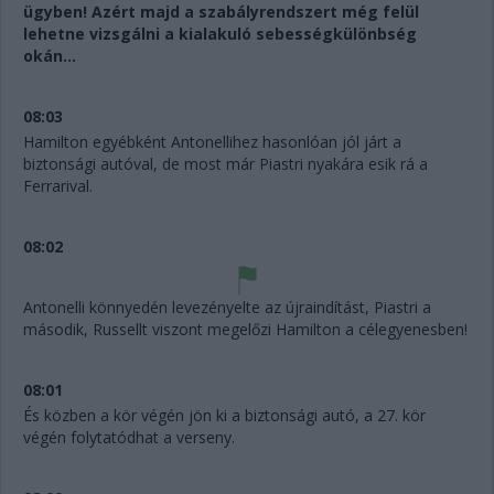
ügyben! Azért majd a szabályrendszert még felül
lehetne vizsgálni a kialakuló sebességkülönbség
okán...
08:03
Hamilton egyébként Antonellihez hasonlóan jól járt a
biztonsági autóval, de most már Piastri nyakára esik rá a
Ferrarival.
08:02
Antonelli könnyedén levezényelte az újraindítást, Piastri a
második, Russellt viszont megelőzi Hamilton a célegyenesben!
08:01
És közben a kör végén jön ki a biztonsági autó, a 27. kör
végén folytatódhat a verseny.