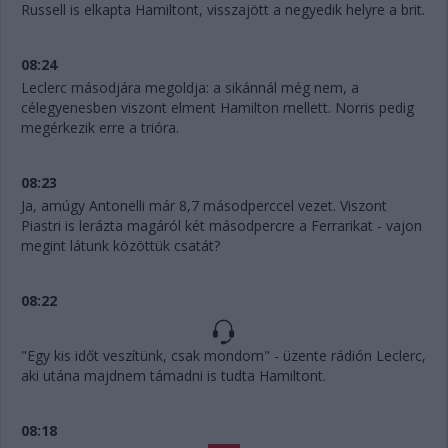
Russell is elkapta Hamiltont, visszajött a negyedik helyre a brit.
08:24
Leclerc másodjára megoldja: a sikánnál még nem, a
célegyenesben viszont elment Hamilton mellett. Norris pedig
megérkezik erre a trióra.
08:23
Ja, amúgy Antonelli már 8,7 másodperccel vezet. Viszont
Piastri is lerázta magáról két másodpercre a Ferrarikat - vajon
megint látunk közöttük csatát?
08:22
"Egy kis időt veszítünk, csak mondom" - üzente rádión Leclerc,
aki utána majdnem támadni is tudta Hamiltont.
08:18