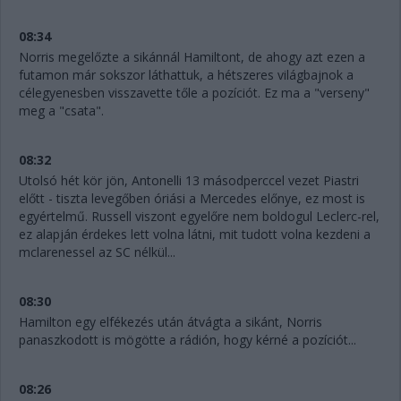
08:34
Norris megelőzte a sikánnál Hamiltont, de ahogy azt ezen a
futamon már sokszor láthattuk, a hétszeres világbajnok a
célegyenesben visszavette tőle a pozíciót. Ez ma a "verseny"
meg a "csata".
08:32
Utolsó hét kör jön, Antonelli 13 másodperccel vezet Piastri
előtt - tiszta levegőben óriási a Mercedes előnye, ez most is
egyértelmű. Russell viszont egyelőre nem boldogul Leclerc-rel,
ez alapján érdekes lett volna látni, mit tudott volna kezdeni a
mclarenessel az SC nélkül...
08:30
Hamilton egy elfékezés után átvágta a sikánt, Norris
panaszkodott is mögötte a rádión, hogy kérné a pozíciót...
08:26