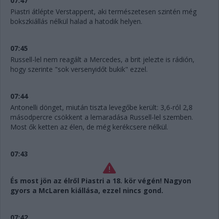
07:47
Piastri átlépte Verstappent, aki természetesen szintén még
bokszkiállás nélkül halad a hatodik helyen.
07:45
Russell-lel nem reagált a Mercedes, a brit jelezte is rádión,
hogy szerinte "sok versenyidőt bukik" ezzel.
07:44
Antonelli dönget, miután tiszta levegőbe került: 3,6-ról 2,8
másodpercre csökkent a lemaradása Russell-lel szemben.
Most ők ketten az élen, de még kerékcsere nélkül.
07:43
És most jön az élről Piastri a 18. kör végén! Nagyon
gyors a McLaren kiállása, ezzel nincs gond.
07:42