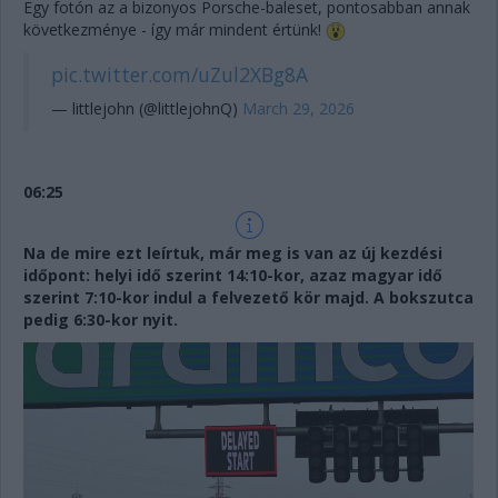
Egy fotón az a bizonyos Porsche-baleset, pontosabban annak
következménye - így már mindent értünk!
pic.twitter.com/uZul2XBg8A
— littlejohn (@littlejohnQ)
March 29, 2026
06:25
Na de mire ezt leírtuk, már meg is van az új kezdési
időpont: helyi idő szerint 14:10-kor, azaz magyar idő
szerint 7:10-kor indul a felvezető kör majd. A bokszutca
pedig 6:30-kor nyit.