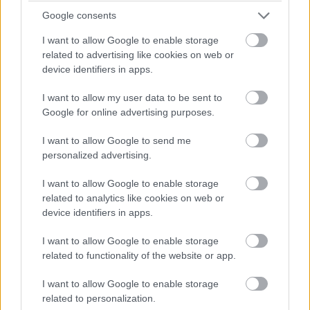
07:26
Google consents
A pontszerzőzóna végén Ocon is áthámozta magát
I want to allow Google to enable storage
Lindbladon. Verstappen viszont egyelőre messze a hetedik
related to advertising like cookies on web or
helyen haladó Gaslytól.
device identifiers in apps.
07:24
I want to allow my user data to be sent to
Russell viszont fokozatosan közelít Piastrira, már csak fél
Google for online advertising purposes.
másodperc a különbség közöttük az élen.
I want to allow Google to send me
personalized advertising.
07:23
A visszajátszásból látszik, hogy Antonelli borzalmasan
I want to allow Google to enable storage
visszafulladt a startnál és kiforogtak a kerekei, de a győzelmi
related to analytics like cookies on web or
esélyeit legalább ennyire rontja, hogy körök óta nem boldogul
device identifiers in apps.
Norrisszal.
I want to allow Google to enable storage
related to functionality of the website or app.
07:22
Verstappen vetődött be a hajtűben Lindblad mellé, feljött
I want to allow Google to enable storage
nyolcadiknak a holland.
related to personalization.
Hátrébb egyébként az Audik estek kissé vissza a