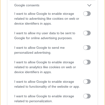
07:26
Google consents
A pontszerzőzóna végén Ocon is áthámozta magát
I want to allow Google to enable storage
Lindbladon. Verstappen viszont egyelőre messze a hetedik
related to advertising like cookies on web or
helyen haladó Gaslytól.
device identifiers in apps.
07:24
I want to allow my user data to be sent to
Russell viszont fokozatosan közelít Piastrira, már csak fél
Google for online advertising purposes.
másodperc a különbség közöttük az élen.
I want to allow Google to send me
personalized advertising.
07:23
A visszajátszásból látszik, hogy Antonelli borzalmasan
I want to allow Google to enable storage
visszafulladt a startnál és kiforogtak a kerekei, de a győzelmi
related to analytics like cookies on web or
esélyeit legalább ennyire rontja, hogy körök óta nem boldogul
device identifiers in apps.
Norrisszal.
I want to allow Google to enable storage
related to functionality of the website or app.
07:22
Verstappen vetődött be a hajtűben Lindblad mellé, feljött
I want to allow Google to enable storage
nyolcadiknak a holland.
related to personalization.
Hátrébb egyébként az Audik estek kissé vissza a