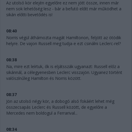
Az utolsó kör elején egyelőre ez nem jött össze, innen már
nem sok lehetőség lesz - bár a befutó előtt már működhet a
sikán előtti bevetődés is!
08:40
Norris végül áthámozta magát Hamiltonon, feljött az ötödik
helyre. De vajon Russell meg tudja-e ezt csinálni Leclerc-rel?
08:38
Na, mire ezt leírtuk, ők is eljátsszák ugyanazt: Russell előz a
sikánnál, a célegyenesben Leclerc visszajön. Ugyanez történt
valószínűleg Hamilton és Norris között.
08:37
Jön az utolsó négy kör, a dobogó alsó fokáért lehet még
összecsapás Leclerc és Russell között, de egyelőre a
Mercedes nem boldogul a Ferrarival...
08:34