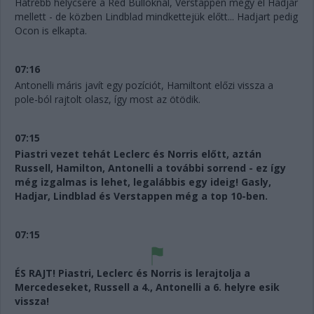
Hátrébb helycsere a Red Bulloknál, Verstappen megy el Hadjar
mellett - de közben Lindblad mindkettejük előtt... Hadjart pedig
Ocon is elkapta.
07:16
Antonelli máris javít egy pozíciót, Hamiltont előzi vissza a
pole-ból rajtolt olasz, így most az ötödik.
07:15
Piastri vezet tehát Leclerc és Norris előtt, aztán
Russell, Hamilton, Antonelli a további sorrend - ez így
még izgalmas is lehet, legalábbis egy ideig! Gasly,
Hadjar, Lindblad és Verstappen még a top 10-ben.
07:15
ÉS RAJT! Piastri, Leclerc és Norris is lerajtolja a
Mercedeseket, Russell a 4., Antonelli a 6. helyre esik
vissza!