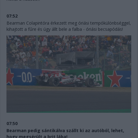
07:52
Bearman Colapintóra érkezett meg óriási tempókülönbséggel,
kihajtott a fűre és úgy állt bele a falba - óriási becsapódás!
07:50
Bearman pedig sántikálva szállt ki az autóból, lehet,
hogy megsérült a brit lába!