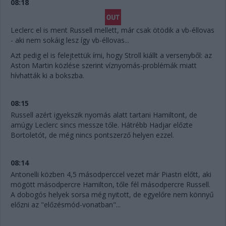
08:18
Leclerc el is ment Russell mellett, már csak ötödik a vb-éllovas
- aki nem sokáig lesz így vb-éllovas...
Azt pedig el is felejtettük írni, hogy Stroll kiállt a versenyből: az
Aston Martin közlése szerint víznyomás-problémák miatt
hívhatták ki a bokszba.
08:15
Russell azért igyekszik nyomás alatt tartani Hamiltont, de
amúgy Leclerc sincs messze tőle. Hátrébb Hadjar előzte
Bortoletót, de még nincs pontszerző helyen ezzel.
08:14
Antonelli közben 4,5 másodperccel vezet már Piastri előtt, aki
mögött másodpercre Hamilton, tőle fél másodpercre Russell.
A dobogós helyek sorsa még nyitott, de egyelőre nem könnyű
előzni az "előzésmód-vonatban"...