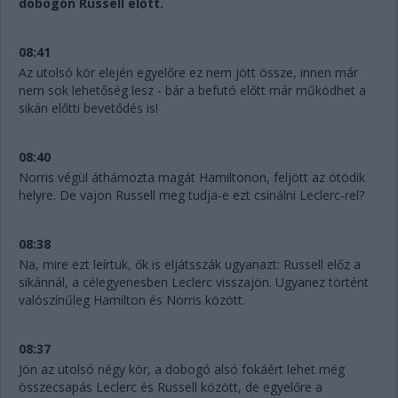
dobogón Russell előtt.
08:41
Az utolsó kör elején egyelőre ez nem jött össze, innen már
nem sok lehetőség lesz - bár a befutó előtt már működhet a
sikán előtti bevetődés is!
08:40
Norris végül áthámozta magát Hamiltonon, feljött az ötödik
helyre. De vajon Russell meg tudja-e ezt csinálni Leclerc-rel?
08:38
Na, mire ezt leírtuk, ők is eljátsszák ugyanazt: Russell előz a
sikánnál, a célegyenesben Leclerc visszajön. Ugyanez történt
valószínűleg Hamilton és Norris között.
08:37
Jön az utolsó négy kör, a dobogó alsó fokáért lehet még
összecsapás Leclerc és Russell között, de egyelőre a