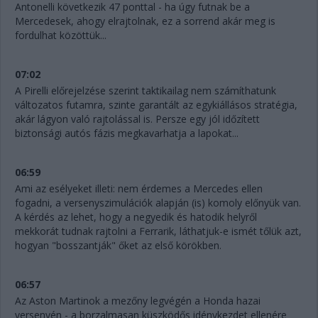
Antonelli következik 47 ponttal - ha úgy futnak be a
Mercedesek, ahogy elrajtolnak, ez a sorrend akár meg is
fordulhat közöttük...
07:02
A Pirelli előrejelzése szerint taktikailag nem számíthatunk
változatos futamra, szinte garantált az egykiállásos stratégia,
akár lágyon való rajtolással is. Persze egy jól időzített
biztonsági autós fázis megkavarhatja a lapokat...
06:59
Ami az esélyeket illeti: nem érdemes a Mercedes ellen
fogadni, a versenyszimulációk alapján (is) komoly előnyük van.
A kérdés az lehet, hogy a negyedik és hatodik helyről
mekkorát tudnak rajtolni a Ferrarik, láthatjuk-e ismét tőlük azt,
hogyan "bosszantják" őket az első körökben.
06:57
Az Aston Martinok a mezőny legvégén a Honda hazai
versenyén - a borzalmasan küszködős idénykezdet ellenére