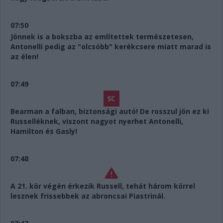
07:50
Jönnek is a bokszba az említettek természetesen,
Antonelli pedig az "olcsóbb" kerékcsere miatt marad is
az élen!
07:49
Bearman a falban, biztonsági autó! De rosszul jön ez ki
Russelléknek, viszont nagyot nyerhet Antonelli,
Hamilton és Gasly!
07:48
A 21. kör végén érkezik Russell, tehát három körrel
lesznek frissebbek az abroncsai Piastrinál.