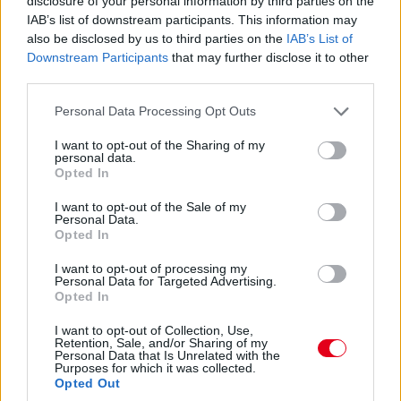
disclosure of your personal information by third parties on the
Antonelli a 11. körben végre átrágta magát Norrison, feljött a
IAB’s list of downstream participants. This information may
negyedik helyre. Nem szakadt le még túlzottan amúgy a 3-5.
also be disclosed by us to third parties on the
IAB’s List of
helyezett az élkettősről: Leclerc 2,2 másodpercre csak
Downstream Participants
that may further disclose it to other
Russelltől. Szóval Antonelli esélyeit sem kell még teljesen leírni.
third parties.
07:30
Please note that this website/app uses one or more Google
Personal Data Processing Opt Outs
services and may gather and store information including but
Russell az iménti manőver után megint kicsit leszakadt, most
not limited to your visit or usage behaviour. You may click to
I want to opt-out of the Sharing of my
nyolc-kilenc tized a lemaradása. De a visszajátszásból kiderült,
personal data.
hogy az az előzés is annak volt köszönhető, hogy a sikán előtt
grant or deny consent to Google and its third-party tags to
Opted In
a 130R-ből kijövet annyira visszalassultak már, hogy a jobb
use your data for below specified purposes in below Google
töltöttség miatt kénytelen volt előzni a mercedeses - amire
consent section.
I want to opt-out of the Sale of my
aztán ráfaragott a következő egyenesben... Értjük már, miről
Personal Data.
Opted In
beszélnek Verstappenék?...
I want to opt-out of processing my
Personal Data for Targeted Advertising.
07:27
Opted In
I want to opt-out of Collection, Use,
"Csata" az élen! Russell a sikán előtt megelőzi Piastrit,
Retention, Sale, and/or Sharing of my
aki azonban a célegyenesben visszaveszi tőle a
Personal Data that Is Unrelated with the
Purposes for which it was collected.
vezetést.
Opted Out