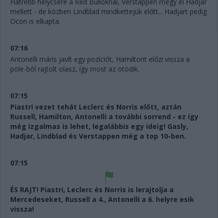
Hátrébb helycsere a Red Bulloknál, Verstappen megy el Hadjar
mellett - de közben Lindblad mindkettejük előtt... Hadjart pedig
Ocon is elkapta.
07:16
Antonelli máris javít egy pozíciót, Hamiltont előzi vissza a
pole-ból rajtolt olasz, így most az ötödik.
07:15
Piastri vezet tehát Leclerc és Norris előtt, aztán
Russell, Hamilton, Antonelli a további sorrend - ez így
még izgalmas is lehet, legalábbis egy ideig! Gasly,
Hadjar, Lindblad és Verstappen még a top 10-ben.
07:15
ÉS RAJT! Piastri, Leclerc és Norris is lerajtolja a
Mercedeseket, Russell a 4., Antonelli a 6. helyre esik
vissza!