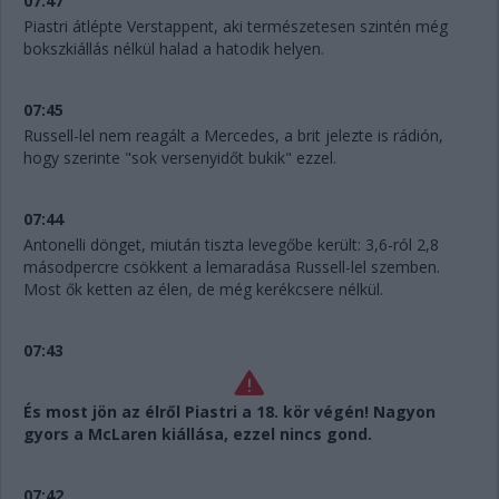
07:47
Piastri átlépte Verstappent, aki természetesen szintén még
bokszkiállás nélkül halad a hatodik helyen.
07:45
Russell-lel nem reagált a Mercedes, a brit jelezte is rádión,
hogy szerinte "sok versenyidőt bukik" ezzel.
07:44
Antonelli dönget, miután tiszta levegőbe került: 3,6-ról 2,8
másodpercre csökkent a lemaradása Russell-lel szemben.
Most ők ketten az élen, de még kerékcsere nélkül.
07:43
És most jön az élről Piastri a 18. kör végén! Nagyon
gyors a McLaren kiállása, ezzel nincs gond.
07:42