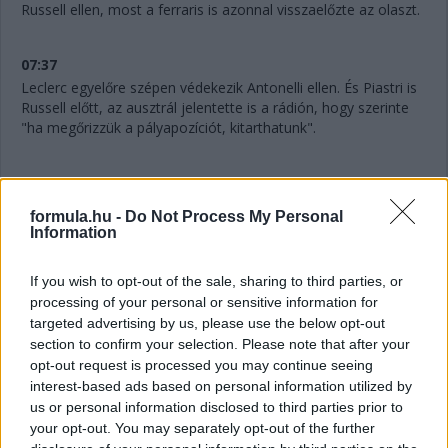
Russell ellen, most a ferraris is azonnal visszaelőzte az olaszt.
07:37
Leclerc egyelőre szépen védekezik Antonelli ellen. És Piastri is
Russell előtt, az ausztrál jelentette is a rádión, hogy szerinte
"ha megőrizzük a pályapozíciót, kitarthatunk".
07:36
formula.hu -
Do Not Process My Personal
Information
"Mintha kormányszervó nélkül vezetnék" - jelenti Verstappen a
rádión. Akinek amúgy továbbra is bő négy másodperc a
hátránya Gaslyval szemben.
If you wish to opt-out of the sale, sharing to third parties, or
processing of your personal or sensitive information for
targeted advertising by us, please use the below opt-out
07:34
section to confirm your selection. Please note that after your
A 10. helyért is megy egy csata: Hadjar próbálná támadni az
opt-out request is processed you may continue seeing
utolsó pontszerző helyért Lindbladot.
interest-based ads based on personal information utilized by
us or personal information disclosed to third parties prior to
your opt-out. You may separately opt-out of the further
07:32