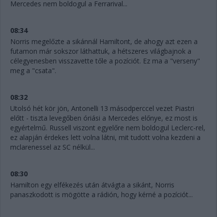
Mercedes nem boldogul a Ferrarival...
08:34
Norris megelőzte a sikánnál Hamiltont, de ahogy azt ezen a
futamon már sokszor láthattuk, a hétszeres világbajnok a
célegyenesben visszavette tőle a pozíciót. Ez ma a "verseny"
meg a "csata".
08:32
Utolsó hét kör jön, Antonelli 13 másodperccel vezet Piastri
előtt - tiszta levegőben óriási a Mercedes előnye, ez most is
egyértelmű. Russell viszont egyelőre nem boldogul Leclerc-rel,
ez alapján érdekes lett volna látni, mit tudott volna kezdeni a
mclarenessel az SC nélkül...
08:30
Hamilton egy elfékezés után átvágta a sikánt, Norris
panaszkodott is mögötte a rádión, hogy kérné a pozíciót...