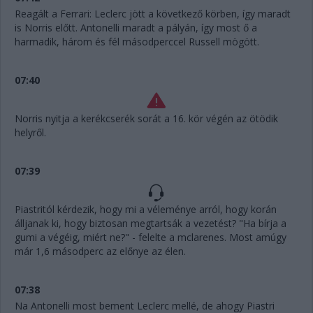
Reagált a Ferrari: Leclerc jött a következő körben, így maradt
is Norris előtt. Antonelli maradt a pályán, így most ő a
harmadik, három és fél másodperccel Russell mögött.
07:40
Norris nyitja a kerékcserék sorát a 16. kör végén az ötödik
helyről.
07:39
Piastritól kérdezik, hogy mi a véleménye arról, hogy korán
álljanak ki, hogy biztosan megtartsák a vezetést? "Ha bírja a
gumi a végéig, miért ne?" - felelte a mclarenes. Most amúgy
már 1,6 másodperc az előnye az élen.
07:38
Na Antonelli most bement Leclerc mellé, de ahogy Piastri