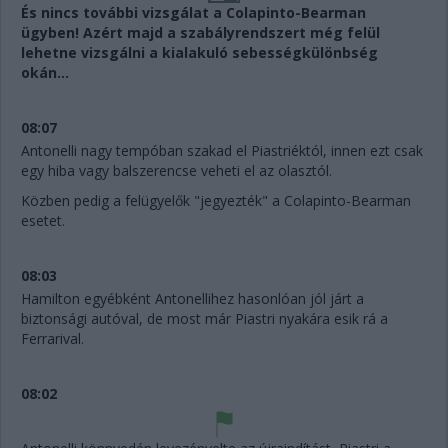
És nincs további vizsgálat a Colapinto-Bearman
ügyben! Azért majd a szabályrendszert még felül
lehetne vizsgálni a kialakuló sebességkülönbség
okán...
08:07
Antonelli nagy tempóban szakad el Piastriéktól, innen ezt csak
egy hiba vagy balszerencse veheti el az olasztól.
Közben pedig a felügyelők "jegyezték" a Colapinto-Bearman
esetet.
08:03
Hamilton egyébként Antonellihez hasonlóan jól járt a
biztonsági autóval, de most már Piastri nyakára esik rá a
Ferrarival.
08:02