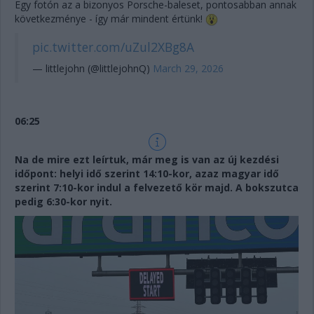
Egy fotón az a bizonyos Porsche-baleset, pontosabban annak
következménye - így már mindent értünk!
pic.twitter.com/uZul2XBg8A
— littlejohn (@littlejohnQ)
March 29, 2026
06:25
Na de mire ezt leírtuk, már meg is van az új kezdési
időpont: helyi idő szerint 14:10-kor, azaz magyar idő
szerint 7:10-kor indul a felvezető kör majd. A bokszutca
pedig 6:30-kor nyit.