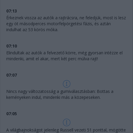
07:13
Érkeznek vissza az autók a rajtrácsra, ne feledjük, most is lesz
egy öt másodperces motorfelpörgetési fázis, és aztán
indulhat az 53 körös móka.
07:10
Elindultak az autók a felvezető körre, még gyorsan intézze el
mindenki, amit el akar, mert két perc múlva rajt!
07:07
Nincs nagy változatosság a gumiválasztásban: Bottas a
keményeken indul, mindenki más a közepeseken.
07:05
A világbajnokságot jelenleg Russell vezeti 51 ponttal, mögötte