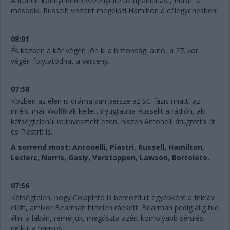
Antonelli könnyedén levezényelte az újraindítást, Piastri a
második, Russellt viszont megelőzi Hamilton a célegyenesben!
08:01
És közben a kör végén jön ki a biztonsági autó, a 27. kör
végén folytatódhat a verseny.
07:58
Közben az élen is dráma van persze az SC-fázis miatt, az
imént már Wolffnak kellett nyugtatnia Russellt a rádión, aki
kétségtelenül rajtavesztett ezen, hiszen Antonelli átugrotta őt
és Piastrit is.
A sorrend most: Antonelli, Piastri, Russell, Hamilton,
Leclerc, Norris, Gasly, Verstappen, Lawson, Bortoleto.
07:56
Kétségtelen, hogy Colapinto is bemozdult egyébként a féktáv
előtt, amikor Bearman hirtelen ráesett. Bearman pedig alig tud
állni a lábán, reméljük, megúszta azért komolyabb sérülés
nélkül a haasos...