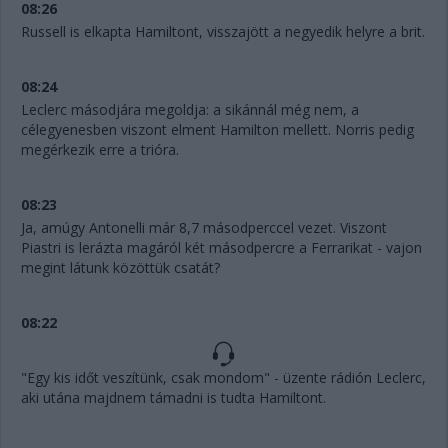
08:26
Russell is elkapta Hamiltont, visszajött a negyedik helyre a brit.
08:24
Leclerc másodjára megoldja: a sikánnál még nem, a
célegyenesben viszont elment Hamilton mellett. Norris pedig
megérkezik erre a trióra.
08:23
Ja, amúgy Antonelli már 8,7 másodperccel vezet. Viszont
Piastri is lerázta magáról két másodpercre a Ferrarikat - vajon
megint látunk közöttük csatát?
08:22
"Egy kis időt veszítünk, csak mondom" - üzente rádión Leclerc,
aki utána majdnem támadni is tudta Hamiltont.