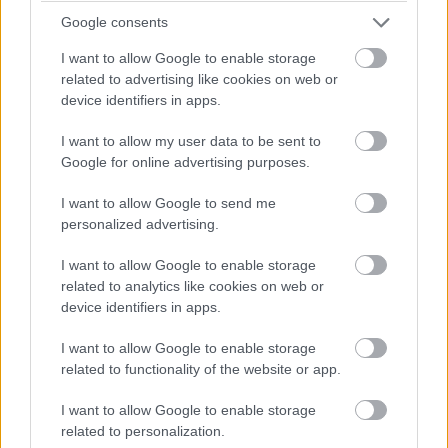
07:26
Google consents
A pontszerzőzóna végén Ocon is áthámozta magát
I want to allow Google to enable storage
Lindbladon. Verstappen viszont egyelőre messze a hetedik
related to advertising like cookies on web or
helyen haladó Gaslytól.
device identifiers in apps.
07:24
I want to allow my user data to be sent to
Russell viszont fokozatosan közelít Piastrira, már csak fél
Google for online advertising purposes.
másodperc a különbség közöttük az élen.
I want to allow Google to send me
personalized advertising.
07:23
A visszajátszásból látszik, hogy Antonelli borzalmasan
I want to allow Google to enable storage
visszafulladt a startnál és kiforogtak a kerekei, de a győzelmi
related to analytics like cookies on web or
esélyeit legalább ennyire rontja, hogy körök óta nem boldogul
device identifiers in apps.
Norrisszal.
I want to allow Google to enable storage
related to functionality of the website or app.
07:22
Verstappen vetődött be a hajtűben Lindblad mellé, feljött
I want to allow Google to enable storage
nyolcadiknak a holland.
related to personalization.
Hátrébb egyébként az Audik estek kissé vissza a