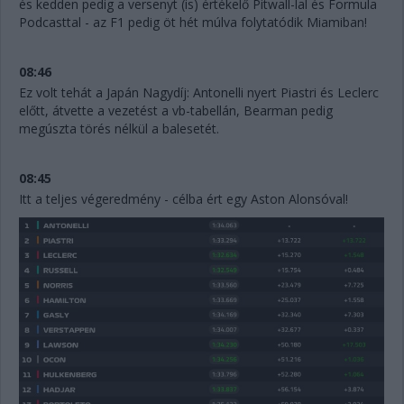
és kedden pedig a versenyt (is) értékelő Pitwall-lal és Formula
Podcasttal - az F1 pedig öt hét múlva folytatódik Miamiban!
08:46
Ez volt tehát a Japán Nagydíj: Antonelli nyert Piastri és Leclerc
előtt, átvette a vezetést a vb-tabellán, Bearman pedig
megúszta törés nélkül a balesetét.
08:45
Itt a teljes végeredmény - célba ért egy Aston Alonsóval!