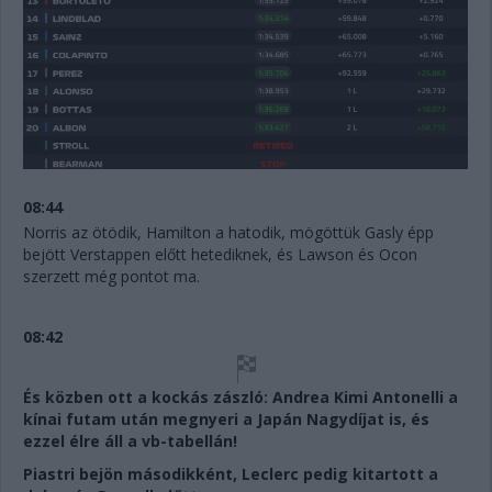
08:44
Norris az ötödik, Hamilton a hatodik, mögöttük Gasly épp
bejött Verstappen előtt hetediknek, és Lawson és Ocon
szerzett még pontot ma.
08:42
És közben ott a kockás zászló: Andrea Kimi Antonelli a
kínai futam után megnyeri a Japán Nagydíjat is, és
ezzel élre áll a vb-tabellán!
Piastri bejön másodikként, Leclerc pedig kitartott a