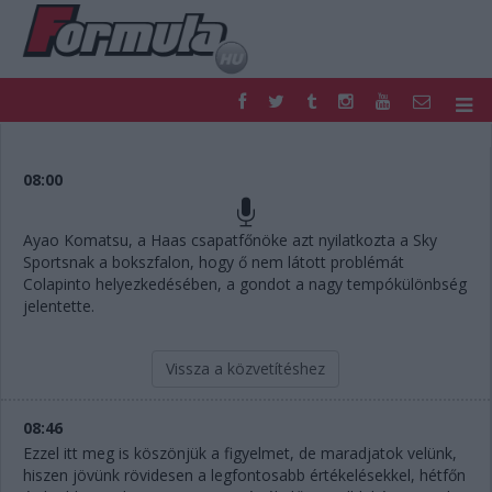
F1
PARC FERMÉ
FORMULA
MOTOR
08:00
NEMZETKÖZI
HAZAI
RETRO
EGYÉB
Ayao Komatsu, a Haas csapatfőnöke azt nyilatkozta a Sky
PODCAST
SHOP
Sportsnak a bokszfalon, hogy ő nem látott problémát
LIVE
TIPPJÁTÉK
Colapinto helyezkedésében, a gondot a nagy tempókülönbség
jelentette.
DIGITÁLIS MAGAZIN
PONTÁLLÁSOK
VERSENYNAPTÁRAK
Vissza a közvetítéshez
08:46
Ezzel itt meg is köszönjük a figyelmet, de maradjatok velünk,
hiszen jövünk rövidesen a legfontosabb értékelésekkel, hétfőn