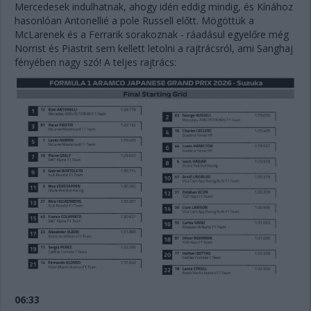
Mercedesek indulhatnak, ahogy idén eddig mindig, és Kínához
hasonlóan Antonellié a pole Russell előtt. Mögöttük a
McLarenek és a Ferrarik sorakoznak - ráadásul egyelőre még
Norrist és Piastrit sem kellett letolni a rajtrácsról, ami Sanghaj
fényében nagy szó! A teljes rajtrács:
06:33