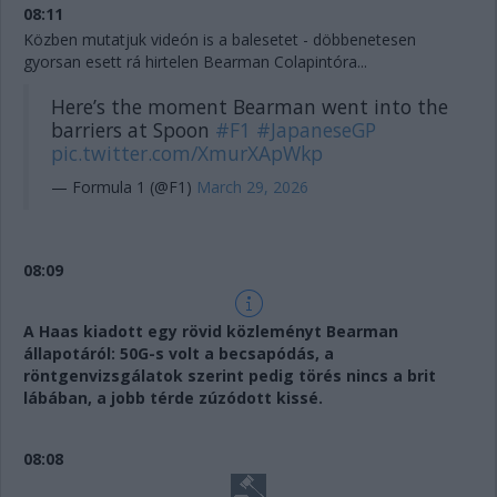
08:11
Közben mutatjuk videón is a balesetet - döbbenetesen
gyorsan esett rá hirtelen Bearman Colapintóra...
Here’s the moment Bearman went into the
barriers at Spoon
#F1
#JapaneseGP
pic.twitter.com/XmurXApWkp
— Formula 1 (@F1)
March 29, 2026
08:09
A Haas kiadott egy rövid közleményt Bearman
állapotáról: 50G-s volt a becsapódás, a
röntgenvizsgálatok szerint pedig törés nincs a brit
lábában, a jobb térde zúzódott kissé.
08:08