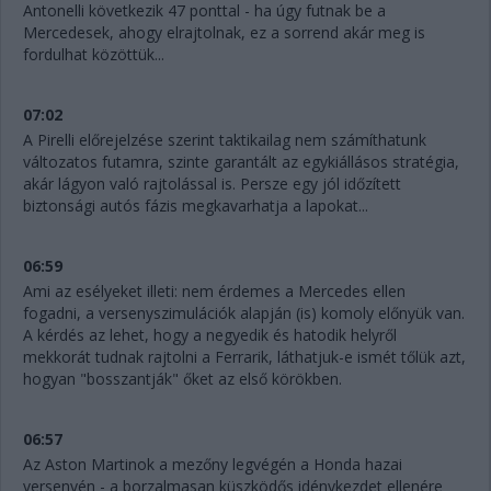
Antonelli következik 47 ponttal - ha úgy futnak be a
Mercedesek, ahogy elrajtolnak, ez a sorrend akár meg is
fordulhat közöttük...
07:02
A Pirelli előrejelzése szerint taktikailag nem számíthatunk
változatos futamra, szinte garantált az egykiállásos stratégia,
akár lágyon való rajtolással is. Persze egy jól időzített
biztonsági autós fázis megkavarhatja a lapokat...
06:59
Ami az esélyeket illeti: nem érdemes a Mercedes ellen
fogadni, a versenyszimulációk alapján (is) komoly előnyük van.
A kérdés az lehet, hogy a negyedik és hatodik helyről
mekkorát tudnak rajtolni a Ferrarik, láthatjuk-e ismét tőlük azt,
hogyan "bosszantják" őket az első körökben.
06:57
Az Aston Martinok a mezőny legvégén a Honda hazai
versenyén - a borzalmasan küszködős idénykezdet ellenére