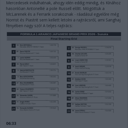
Mercedesek indulhatnak, ahogy idén eddig mindig, és Kínához
hasonlóan Antonellié a pole Russell előtt. Mögöttük a
McLarenek és a Ferrarik sorakoznak - ráadásul egyelőre még
Norrist és Piastrit sem kellett letolni a rajtrácsról, ami Sanghaj
fényében nagy szó! A teljes rajtrács:
06:33