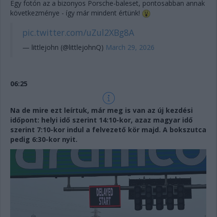
Egy fotón az a bizonyos Porsche-baleset, pontosabban annak
következménye - így már mindent értünk!
pic.twitter.com/uZul2XBg8A
— littlejohn (@littlejohnQ)
March 29, 2026
06:25
Na de mire ezt leírtuk, már meg is van az új kezdési
időpont: helyi idő szerint 14:10-kor, azaz magyar idő
szerint 7:10-kor indul a felvezető kör majd. A bokszutca
pedig 6:30-kor nyit.