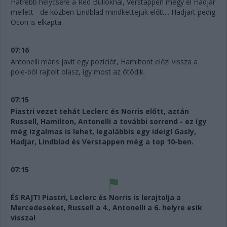
Hátrébb helycsere a Red Bulloknál, Verstappen megy el Hadjar
mellett - de közben Lindblad mindkettejük előtt... Hadjart pedig
Ocon is elkapta.
07:16
Antonelli máris javít egy pozíciót, Hamiltont előzi vissza a
pole-ból rajtolt olasz, így most az ötödik.
07:15
Piastri vezet tehát Leclerc és Norris előtt, aztán
Russell, Hamilton, Antonelli a további sorrend - ez így
még izgalmas is lehet, legalábbis egy ideig! Gasly,
Hadjar, Lindblad és Verstappen még a top 10-ben.
07:15
ÉS RAJT! Piastri, Leclerc és Norris is lerajtolja a
Mercedeseket, Russell a 4., Antonelli a 6. helyre esik
vissza!