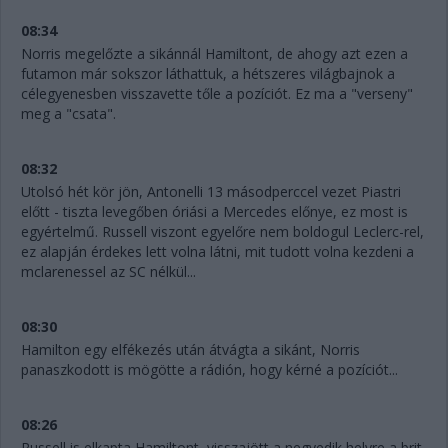
08:34
Norris megelőzte a sikánnál Hamiltont, de ahogy azt ezen a
futamon már sokszor láthattuk, a hétszeres világbajnok a
célegyenesben visszavette tőle a pozíciót. Ez ma a "verseny"
meg a "csata".
08:32
Utolsó hét kör jön, Antonelli 13 másodperccel vezet Piastri
előtt - tiszta levegőben óriási a Mercedes előnye, ez most is
egyértelmű. Russell viszont egyelőre nem boldogul Leclerc-rel,
ez alapján érdekes lett volna látni, mit tudott volna kezdeni a
mclarenessel az SC nélkül...
08:30
Hamilton egy elfékezés után átvágta a sikánt, Norris
panaszkodott is mögötte a rádión, hogy kérné a pozíciót...
08:26
Russell is elkapta Hamiltont, visszajött a negyedik helyre a brit.