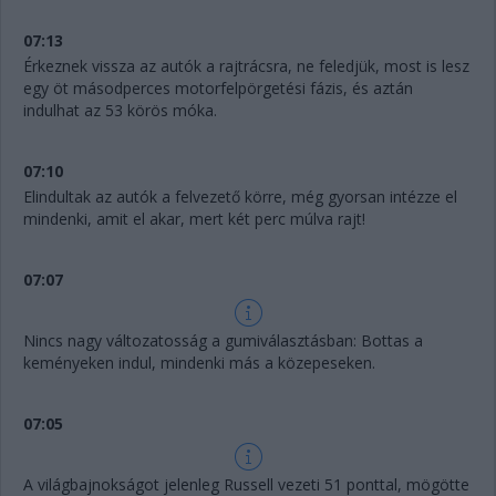
07:13
Érkeznek vissza az autók a rajtrácsra, ne feledjük, most is lesz
egy öt másodperces motorfelpörgetési fázis, és aztán
indulhat az 53 körös móka.
07:10
Elindultak az autók a felvezető körre, még gyorsan intézze el
mindenki, amit el akar, mert két perc múlva rajt!
07:07
Nincs nagy változatosság a gumiválasztásban: Bottas a
keményeken indul, mindenki más a közepeseken.
07:05
A világbajnokságot jelenleg Russell vezeti 51 ponttal, mögötte