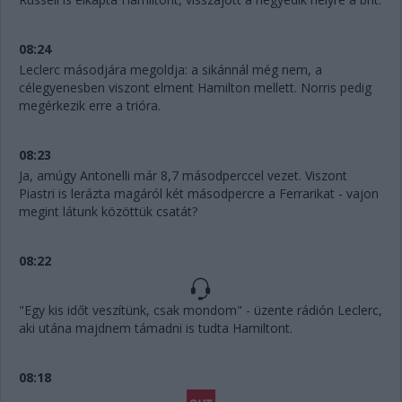
08:24
Leclerc másodjára megoldja: a sikánnál még nem, a
célegyenesben viszont elment Hamilton mellett. Norris pedig
megérkezik erre a trióra.
08:23
Ja, amúgy Antonelli már 8,7 másodperccel vezet. Viszont
Piastri is lerázta magáról két másodpercre a Ferrarikat - vajon
megint látunk közöttük csatát?
08:22
"Egy kis időt veszítünk, csak mondom" - üzente rádión Leclerc,
aki utána majdnem támadni is tudta Hamiltont.
08:18