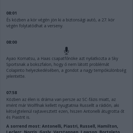
08:01
És közben a kör végén jön ki a biztonsági autó, a 27. kör
végén folytatódhat a verseny.
08:00
Ayao Komatsu, a Haas csapatfőnöke azt nyilatkozta a Sky
Sportsnak a bokszfalon, hogy ő nem látott problémát
Colapinto helyezkedésében, a gondot a nagy tempókülönbség
jelentette.
07:58
Közben az élen is dráma van persze az SC-fázis miatt, az
imént már Wolffnak kellett nyugtatnia Russellt a rádión, aki
kétségtelenül rajtavesztett ezen, hiszen Antonelli átugrotta őt
és Piastrit is.
A sorrend most: Antonelli, Piastri, Russell, Hamilton,
Leclerc, Norris, Gasly, Verstappen, Lawson, Bortoleto.