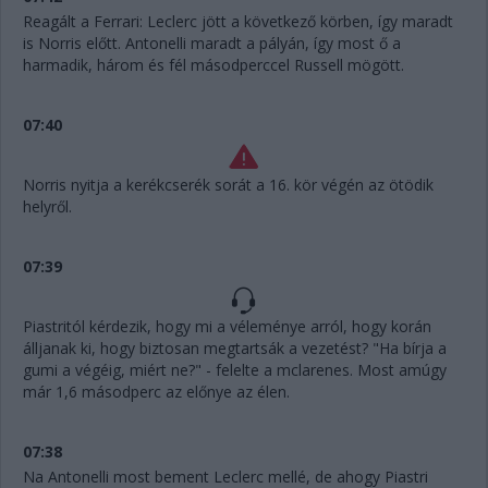
Reagált a Ferrari: Leclerc jött a következő körben, így maradt
is Norris előtt. Antonelli maradt a pályán, így most ő a
harmadik, három és fél másodperccel Russell mögött.
07:40
Norris nyitja a kerékcserék sorát a 16. kör végén az ötödik
helyről.
07:39
Piastritól kérdezik, hogy mi a véleménye arról, hogy korán
álljanak ki, hogy biztosan megtartsák a vezetést? "Ha bírja a
gumi a végéig, miért ne?" - felelte a mclarenes. Most amúgy
már 1,6 másodperc az előnye az élen.
07:38
Na Antonelli most bement Leclerc mellé, de ahogy Piastri