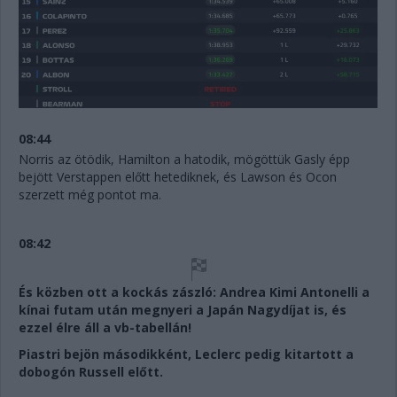
08:44
Norris az ötödik, Hamilton a hatodik, mögöttük Gasly épp
bejött Verstappen előtt hetediknek, és Lawson és Ocon
szerzett még pontot ma.
08:42
És közben ott a kockás zászló: Andrea Kimi Antonelli a
kínai futam után megnyeri a Japán Nagydíjat is, és
ezzel élre áll a vb-tabellán!
Piastri bejön másodikként, Leclerc pedig kitartott a
dobogón Russell előtt.