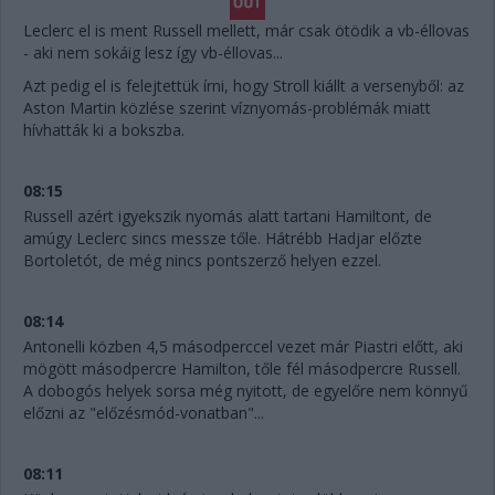
Leclerc el is ment Russell mellett, már csak ötödik a vb-éllovas
- aki nem sokáig lesz így vb-éllovas...
Azt pedig el is felejtettük írni, hogy Stroll kiállt a versenyből: az
Aston Martin közlése szerint víznyomás-problémák miatt
hívhatták ki a bokszba.
08:15
Russell azért igyekszik nyomás alatt tartani Hamiltont, de
amúgy Leclerc sincs messze tőle. Hátrébb Hadjar előzte
Bortoletót, de még nincs pontszerző helyen ezzel.
08:14
Antonelli közben 4,5 másodperccel vezet már Piastri előtt, aki
mögött másodpercre Hamilton, tőle fél másodpercre Russell.
A dobogós helyek sorsa még nyitott, de egyelőre nem könnyű
előzni az "előzésmód-vonatban"...
08:11