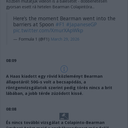
Közben mutatjuk videón is a balesetet - döbbenetesen
gyorsan esett rá hirtelen Bearman Colapintóra...
Here’s the moment Bearman went into the
barriers at Spoon
#F1
#JapaneseGP
pic.twitter.com/XmurXApWkp
— Formula 1 (@F1)
March 29, 2026
08:09
A Haas kiadott egy rövid közleményt Bearman
állapotáról: 50G-s volt a becsapódás, a
röntgenvizsgálatok szerint pedig törés nincs a brit
lábában, a jobb térde zúzódott kissé.
08:08
És nincs további vizsgálat a Colapinto-Bearman