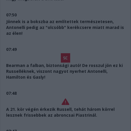
07:50
Jönnek is a bokszba az említettek természetesen,
Antonelli pedig az "olcsóbb" kerékcsere miatt marad is
az élen!
07:49
Bearman a falban, biztonsági autó! De rosszul jön ez ki
Russelléknek, viszont nagyot nyerhet Antonelli,
Hamilton és Gasly!
07:48
A 21. kör végén érkezik Russell, tehát három körrel
lesznek frissebbek az abroncsai Piastrinál.