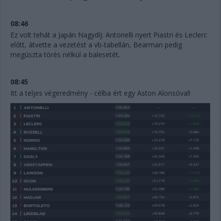
08:46
Ez volt tehát a Japán Nagydíj: Antonelli nyert Piastri és Leclerc
előtt, átvette a vezetést a vb-tabellán, Bearman pedig
megúszta törés nélkül a balesetét.
08:45
Itt a teljes végeredmény - célba ért egy Aston Alonsóval!