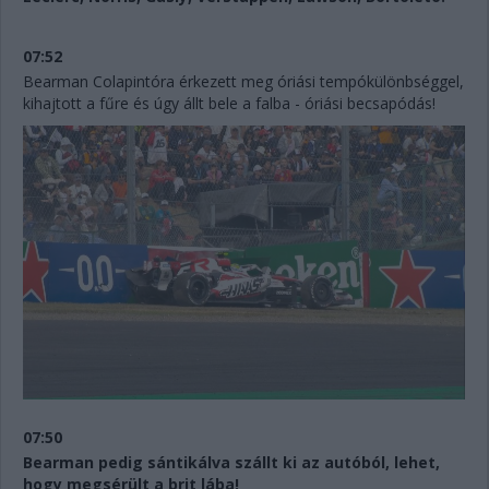
07:52
Bearman Colapintóra érkezett meg óriási tempókülönbséggel,
kihajtott a fűre és úgy állt bele a falba - óriási becsapódás!
07:50
Bearman pedig sántikálva szállt ki az autóból, lehet,
hogy megsérült a brit lába!