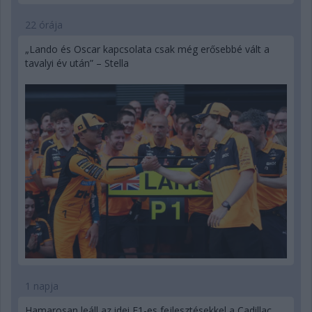
22 órája
„Lando és Oscar kapcsolata csak még erősebbé vált a
tavalyi év után” – Stella
1 napja
Hamarosan leáll az idei F1-es fejlesztésekkel a Cadillac