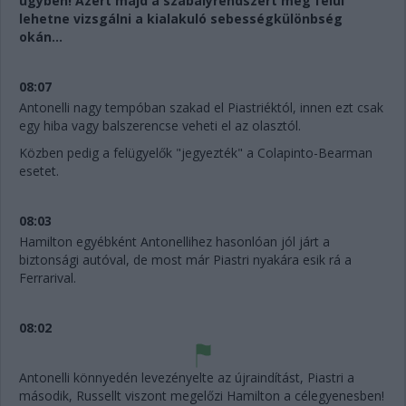
ügyben! Azért majd a szabályrendszert még felül
lehetne vizsgálni a kialakuló sebességkülönbség
okán...
08:07
Antonelli nagy tempóban szakad el Piastriéktól, innen ezt csak
egy hiba vagy balszerencse veheti el az olasztól.
Közben pedig a felügyelők "jegyezték" a Colapinto-Bearman
esetet.
08:03
Hamilton egyébként Antonellihez hasonlóan jól járt a
biztonsági autóval, de most már Piastri nyakára esik rá a
Ferrarival.
08:02
Antonelli könnyedén levezényelte az újraindítást, Piastri a
második, Russellt viszont megelőzi Hamilton a célegyenesben!