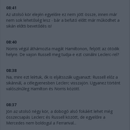
08:41
Az utolsó kör elején egyelőre ez nem jött össze, innen már
nem sok lehetőség lesz - bár a befutó előtt már működhet a
sikán előtti bevetődés is!
08:40
Norris végül áthámozta magát Hamiltonon, feljött az ötödik
helyre. De vajon Russell meg tudja-e ezt csinálni Leclerc-rel?
08:38
Na, mire ezt leírtuk, ők is eljátsszák ugyanazt: Russell előz a
sikánnál, a célegyenesben Leclerc visszajön. Ugyanez történt
valószínűleg Hamilton és Norris között.
08:37
Jön az utolsó négy kör, a dobogó alsó fokáért lehet még
összecsapás Leclerc és Russell között, de egyelőre a
Mercedes nem boldogul a Ferrarival...