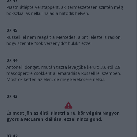
07:47
Piastri átlépte Verstappent, aki természetesen szintén még
bokszkiállás nélkül halad a hatodik helyen.
07:45
Russell-lel nem reagált a Mercedes, a brit jelezte is rádión,
hogy szerinte "sok versenyidőt bukik" ezzel.
07:44
Antonelli dönget, miután tiszta levegőbe került: 3,6-ról 2,8
másodpercre csökkent a lemaradása Russell-lel szemben.
Most ők ketten az élen, de még kerékcsere nélkül.
07:43
És most jön az élről Piastri a 18. kör végén! Nagyon
gyors a McLaren kiállása, ezzel nincs gond.
07:42