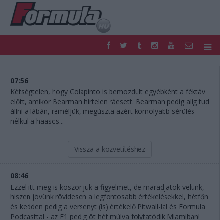
F1
PARC FERMÉ
FORMULA
MOTOR
07:56
NEMZETKÖZI
HAZAI
Kétségtelen, hogy Colapinto is bemozdult egyébként a féktáv
előtt, amikor Bearman hirtelen ráesett. Bearman pedig alig tud
RETRO
EGYÉB
állni a lábán, reméljük, megúszta azért komolyabb sérülés
PODCAST
SHOP
nélkül a haasos...
LIVE
TIPPJÁTÉK
DIGITÁLIS MAGAZIN
PONTÁLLÁSOK
Vissza a közvetítéshez
VERSENYNAPTÁRAK
08:46
Ezzel itt meg is köszönjük a figyelmet, de maradjatok velünk,
hiszen jövünk rövidesen a legfontosabb értékelésekkel, hétfőn
és kedden pedig a versenyt (is) értékelő Pitwall-lal és Formula
Podcasttal - az F1 pedig öt hét múlva folytatódik Miamiban!