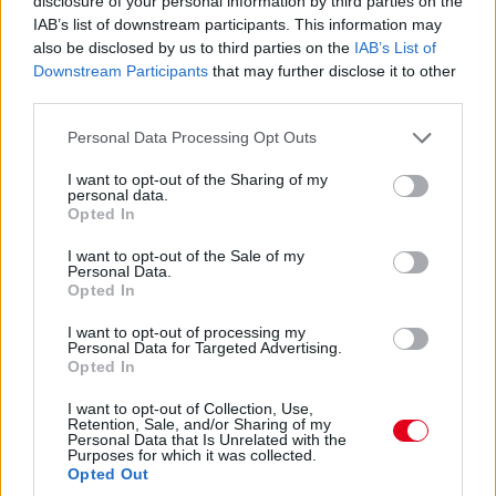
disclosure of your personal information by third parties on the
Antonelli a 11. körben végre átrágta magát Norrison, feljött a
IAB’s list of downstream participants. This information may
negyedik helyre. Nem szakadt le még túlzottan amúgy a 3-5.
also be disclosed by us to third parties on the
IAB’s List of
helyezett az élkettősről: Leclerc 2,2 másodpercre csak
Downstream Participants
that may further disclose it to other
Russelltől. Szóval Antonelli esélyeit sem kell még teljesen leírni.
third parties.
07:30
Please note that this website/app uses one or more Google
Personal Data Processing Opt Outs
services and may gather and store information including but
Russell az iménti manőver után megint kicsit leszakadt, most
not limited to your visit or usage behaviour. You may click to
I want to opt-out of the Sharing of my
nyolc-kilenc tized a lemaradása. De a visszajátszásból kiderült,
personal data.
hogy az az előzés is annak volt köszönhető, hogy a sikán előtt
grant or deny consent to Google and its third-party tags to
Opted In
a 130R-ből kijövet annyira visszalassultak már, hogy a jobb
use your data for below specified purposes in below Google
töltöttség miatt kénytelen volt előzni a mercedeses - amire
consent section.
I want to opt-out of the Sale of my
aztán ráfaragott a következő egyenesben... Értjük már, miről
Personal Data.
Opted In
beszélnek Verstappenék?...
I want to opt-out of processing my
Personal Data for Targeted Advertising.
07:27
Opted In
I want to opt-out of Collection, Use,
"Csata" az élen! Russell a sikán előtt megelőzi Piastrit,
Retention, Sale, and/or Sharing of my
aki azonban a célegyenesben visszaveszi tőle a
Personal Data that Is Unrelated with the
Purposes for which it was collected.
vezetést.
Opted Out