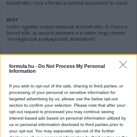
Russell ellen, most a ferraris is azonnal visszaelőzte az olaszt.
07:37
Leclerc egyelőre szépen védekezik Antonelli ellen. És Piastri is
Russell előtt, az ausztrál jelentette is a rádión, hogy szerinte
"ha megőrizzük a pályapozíciót, kitarthatunk".
07:36
formula.hu -
Do Not Process My Personal
Information
"Mintha kormányszervó nélkül vezetnék" - jelenti Verstappen a
rádión. Akinek amúgy továbbra is bő négy másodperc a
hátránya Gaslyval szemben.
If you wish to opt-out of the sale, sharing to third parties, or
processing of your personal or sensitive information for
targeted advertising by us, please use the below opt-out
07:34
section to confirm your selection. Please note that after your
A 10. helyért is megy egy csata: Hadjar próbálná támadni az
opt-out request is processed you may continue seeing
utolsó pontszerző helyért Lindbladot.
interest-based ads based on personal information utilized by
us or personal information disclosed to third parties prior to
your opt-out. You may separately opt-out of the further
07:32