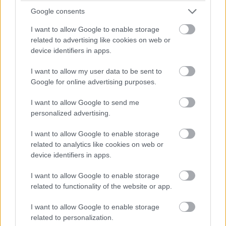
07:26
Google consents
A pontszerzőzóna végén Ocon is áthámozta magát
I want to allow Google to enable storage
Lindbladon. Verstappen viszont egyelőre messze a hetedik
related to advertising like cookies on web or
helyen haladó Gaslytól.
device identifiers in apps.
07:24
I want to allow my user data to be sent to
Russell viszont fokozatosan közelít Piastrira, már csak fél
Google for online advertising purposes.
másodperc a különbség közöttük az élen.
I want to allow Google to send me
personalized advertising.
07:23
A visszajátszásból látszik, hogy Antonelli borzalmasan
I want to allow Google to enable storage
visszafulladt a startnál és kiforogtak a kerekei, de a győzelmi
related to analytics like cookies on web or
esélyeit legalább ennyire rontja, hogy körök óta nem boldogul
device identifiers in apps.
Norrisszal.
I want to allow Google to enable storage
related to functionality of the website or app.
07:22
Verstappen vetődött be a hajtűben Lindblad mellé, feljött
I want to allow Google to enable storage
nyolcadiknak a holland.
related to personalization.
Hátrébb egyébként az Audik estek kissé vissza a