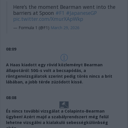
Here’s the moment Bearman went into the
barriers at Spoon
#F1
#JapaneseGP
pic.twitter.com/XmurXApWkp
— Formula 1 (@F1)
March 29, 2026
08:09
A Haas kiadott egy rövid közleményt Bearman
állapotáról: 50G-s volt a becsapódás, a
röntgenvizsgálatok szerint pedig törés nincs a brit
lábában, a jobb térde zúzódott kissé.
08:08
És nincs további vizsgálat a Colapinto-Bearman
ügyben! Azért majd a szabályrendszert még felül
lehetne vizsgálni a kialakuló sebességkülönbség