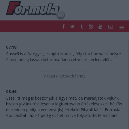
F1
PARC FERMÉ
FORMULA
MOTOR
07:18
NEMZETKÖZI
HAZAI
Russell is előz egyet, elkapta Norrist, feljött a harmadik helyre.
Piastri pedig lassan két másodperccel vezet Leclerc előtt.
RETRO
EGYÉB
PODCAST
SHOP
LIVE
TIPPJÁTÉK
Vissza a közvetítéshez
DIGITÁLIS MAGAZIN
PONTÁLLÁSOK
VERSENYNAPTÁRAK
08:46
Ezzel itt meg is köszönjük a figyelmet, de maradjatok velünk,
hiszen jövünk rövidesen a legfontosabb értékelésekkel, hétfőn
és kedden pedig a versenyt (is) értékelő Pitwall-lal és Formula
Podcasttal - az F1 pedig öt hét múlva folytatódik Miamiban!