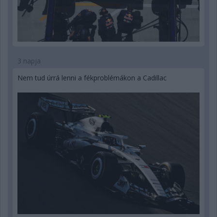
3 napja
Nem tud úrrá lenni a fékproblémákon a Cadillac