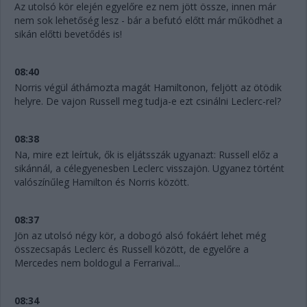
Az utolsó kör elején egyelőre ez nem jött össze, innen már
nem sok lehetőség lesz - bár a befutó előtt már működhet a
sikán előtti bevetődés is!
08:40
Norris végül áthámozta magát Hamiltonon, feljött az ötödik
helyre. De vajon Russell meg tudja-e ezt csinálni Leclerc-rel?
08:38
Na, mire ezt leírtuk, ők is eljátsszák ugyanazt: Russell előz a
sikánnál, a célegyenesben Leclerc visszajön. Ugyanez történt
valószínűleg Hamilton és Norris között.
08:37
Jön az utolsó négy kör, a dobogó alsó fokáért lehet még
összecsapás Leclerc és Russell között, de egyelőre a
Mercedes nem boldogul a Ferrarival...
08:34