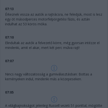
07:13
Érkeznek vissza az autók a rajtrácsra, ne feledjük, most is lesz
egy öt másodperces motorfelpörgetési fázis, és aztán
indulhat az 53 körös móka.
07:10
Elindultak az autók a felvezető körre, még gyorsan intézze el
mindenki, amit el akar, mert két perc múlva rajt!
07:07
Nincs nagy változatosság a gumiválasztásban: Bottas a
keményeken indul, mindenki más a közepeseken.
07:05
A világbajnokságot jelenleg Russell vezeti 51 ponttal, mögötte