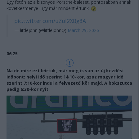
Egy fotón az a bizonyos Porsche-baleset, pontosabban annak
következménye - így már mindent értünk!
pic.twitter.com/uZul2XBg8A
— littlejohn (@littlejohnQ)
March 29, 2026
06:25
Na de mire ezt leírtuk, már meg is van az új kezdési
időpont: helyi idő szerint 14:10-kor, azaz magyar idő
szerint 7:10-kor indul a felvezető kör majd. A bokszutca
pedig 6:30-kor nyit.