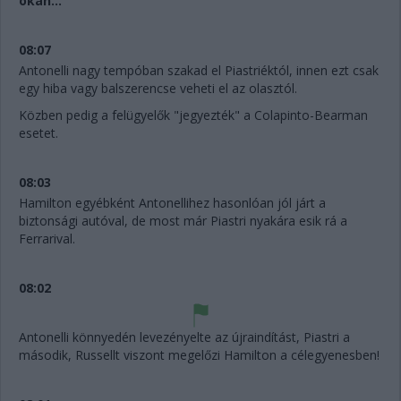
okán...
08:07
Antonelli nagy tempóban szakad el Piastriéktól, innen ezt csak
egy hiba vagy balszerencse veheti el az olasztól.
Közben pedig a felügyelők "jegyezték" a Colapinto-Bearman
esetet.
08:03
Hamilton egyébként Antonellihez hasonlóan jól járt a
biztonsági autóval, de most már Piastri nyakára esik rá a
Ferrarival.
08:02
Antonelli könnyedén levezényelte az újraindítást, Piastri a
második, Russellt viszont megelőzi Hamilton a célegyenesben!