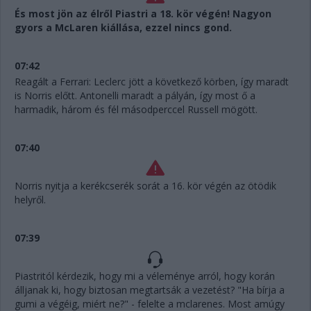
És most jön az élről Piastri a 18. kör végén! Nagyon
gyors a McLaren kiállása, ezzel nincs gond.
07:42
Reagált a Ferrari: Leclerc jött a következő körben, így maradt
is Norris előtt. Antonelli maradt a pályán, így most ő a
harmadik, három és fél másodperccel Russell mögött.
07:40
Norris nyitja a kerékcserék sorát a 16. kör végén az ötödik
helyről.
07:39
Piastritól kérdezik, hogy mi a véleménye arról, hogy korán
álljanak ki, hogy biztosan megtartsák a vezetést? "Ha bírja a
gumi a végéig, miért ne?" - felelte a mclarenes. Most amúgy