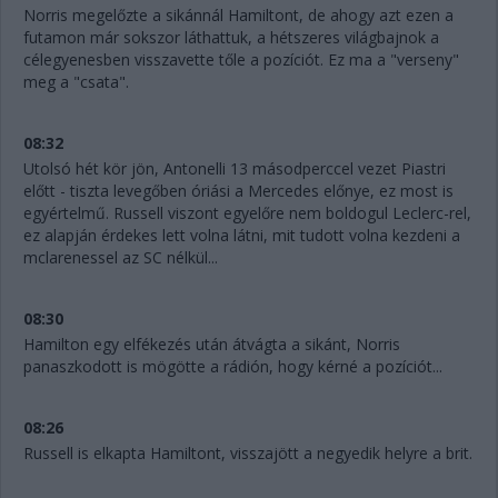
Norris megelőzte a sikánnál Hamiltont, de ahogy azt ezen a
futamon már sokszor láthattuk, a hétszeres világbajnok a
célegyenesben visszavette tőle a pozíciót. Ez ma a "verseny"
meg a "csata".
08:32
Utolsó hét kör jön, Antonelli 13 másodperccel vezet Piastri
előtt - tiszta levegőben óriási a Mercedes előnye, ez most is
egyértelmű. Russell viszont egyelőre nem boldogul Leclerc-rel,
ez alapján érdekes lett volna látni, mit tudott volna kezdeni a
mclarenessel az SC nélkül...
08:30
Hamilton egy elfékezés után átvágta a sikánt, Norris
panaszkodott is mögötte a rádión, hogy kérné a pozíciót...
08:26
Russell is elkapta Hamiltont, visszajött a negyedik helyre a brit.