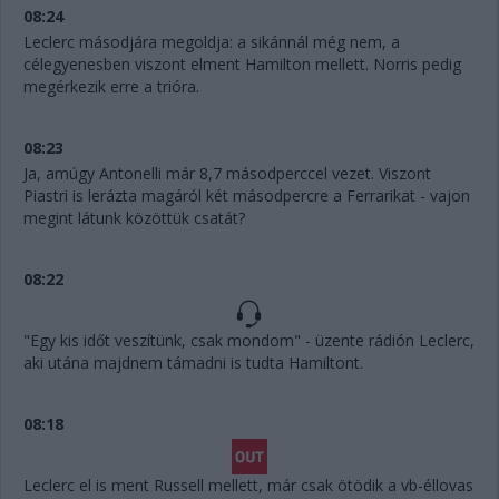
08:24
Leclerc másodjára megoldja: a sikánnál még nem, a
célegyenesben viszont elment Hamilton mellett. Norris pedig
megérkezik erre a trióra.
08:23
Ja, amúgy Antonelli már 8,7 másodperccel vezet. Viszont
Piastri is lerázta magáról két másodpercre a Ferrarikat - vajon
megint látunk közöttük csatát?
08:22
"Egy kis időt veszítünk, csak mondom" - üzente rádión Leclerc,
aki utána majdnem támadni is tudta Hamiltont.
08:18
Leclerc el is ment Russell mellett, már csak ötödik a vb-éllovas