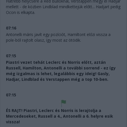
Hátrébb helycsere a Red Bulloknál, Verstappen megy el Hadjar
mellett - de közben Lindblad mindkettejük előtt... Hadjart pedig
Ocon is elkapta.
07:16
Antonelli máris javít egy pozíciót, Hamiltont előzi vissza a
pole-ból rajtolt olasz, így most az ötödik.
07:15
Piastri vezet tehát Leclerc és Norris előtt, aztán
Russell, Hamilton, Antonelli a további sorrend - ez így
még izgalmas is lehet, legalábbis egy ideig! Gasly,
Hadjar, Lindblad és Verstappen még a top 10-ben.
07:15
ÉS RAJT! Piastri, Leclerc és Norris is lerajtolja a
Mercedeseket, Russell a 4., Antonelli a 6. helyre esik
vissza!