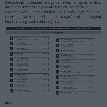
Mercedesek indulhatnak, ahogy idén eddig mindig, és Kínához
hasonlóan Antonellié a pole Russell előtt. Mögöttük a
McLarenek és a Ferrarik sorakoznak - ráadásul egyelőre még
Norrist és Piastrit sem kellett letolni a rajtrácsról, ami Sanghaj
fényében nagy szó! A teljes rajtrács:
06:33