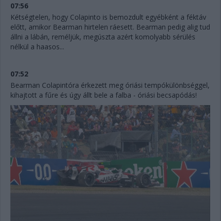
07:56
Kétségtelen, hogy Colapinto is bemozdult egyébként a féktáv
előtt, amikor Bearman hirtelen ráesett. Bearman pedig alig tud
állni a lábán, reméljük, megúszta azért komolyabb sérülés
nélkül a haasos...
07:52
Bearman Colapintóra érkezett meg óriási tempókülönbséggel,
kihajtott a fűre és úgy állt bele a falba - óriási becsapódás!