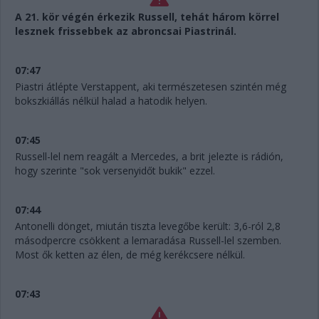
A 21. kör végén érkezik Russell, tehát három körrel
lesznek frissebbek az abroncsai Piastrinál.
07:47
Piastri átlépte Verstappent, aki természetesen szintén még
bokszkiállás nélkül halad a hatodik helyen.
07:45
Russell-lel nem reagált a Mercedes, a brit jelezte is rádión,
hogy szerinte "sok versenyidőt bukik" ezzel.
07:44
Antonelli dönget, miután tiszta levegőbe került: 3,6-ról 2,8
másodpercre csökkent a lemaradása Russell-lel szemben.
Most ők ketten az élen, de még kerékcsere nélkül.
07:43