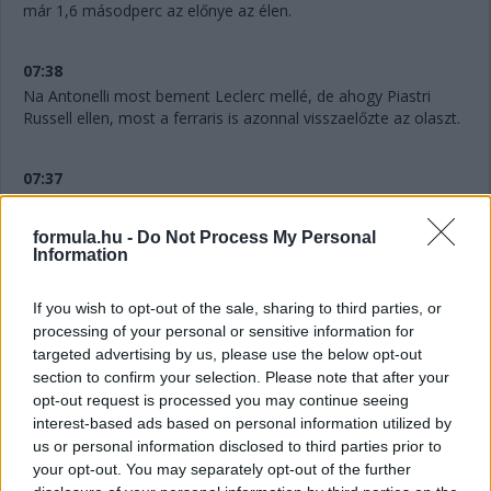
már 1,6 másodperc az előnye az élen.
07:38
Na Antonelli most bement Leclerc mellé, de ahogy Piastri
Russell ellen, most a ferraris is azonnal visszaelőzte az olaszt.
07:37
Leclerc egyelőre szépen védekezik Antonelli ellen. És Piastri is
Russell előtt, az ausztrál jelentette is a rádión, hogy szerinte
formula.hu -
Do Not Process My Personal
"ha megőrizzük a pályapozíciót, kitarthatunk".
Information
07:36
If you wish to opt-out of the sale, sharing to third parties, or
processing of your personal or sensitive information for
targeted advertising by us, please use the below opt-out
"Mintha kormányszervó nélkül vezetnék" - jelenti Verstappen a
section to confirm your selection. Please note that after your
rádión. Akinek amúgy továbbra is bő négy másodperc a
opt-out request is processed you may continue seeing
hátránya Gaslyval szemben.
interest-based ads based on personal information utilized by
us or personal information disclosed to third parties prior to
your opt-out. You may separately opt-out of the further
07:34