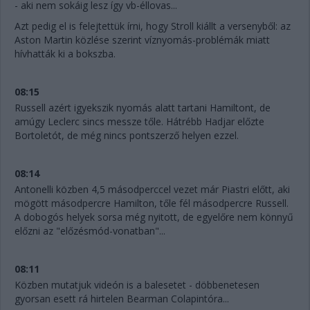
- aki nem sokáig lesz így vb-éllovas...
Azt pedig el is felejtettük írni, hogy Stroll kiállt a versenyből: az
Aston Martin közlése szerint víznyomás-problémák miatt
hívhatták ki a bokszba.
08:15
Russell azért igyekszik nyomás alatt tartani Hamiltont, de
amúgy Leclerc sincs messze tőle. Hátrébb Hadjar előzte
Bortoletót, de még nincs pontszerző helyen ezzel.
08:14
Antonelli közben 4,5 másodperccel vezet már Piastri előtt, aki
mögött másodpercre Hamilton, tőle fél másodpercre Russell.
A dobogós helyek sorsa még nyitott, de egyelőre nem könnyű
előzni az "előzésmód-vonatban"...
08:11
Közben mutatjuk videón is a balesetet - döbbenetesen
gyorsan esett rá hirtelen Bearman Colapintóra...