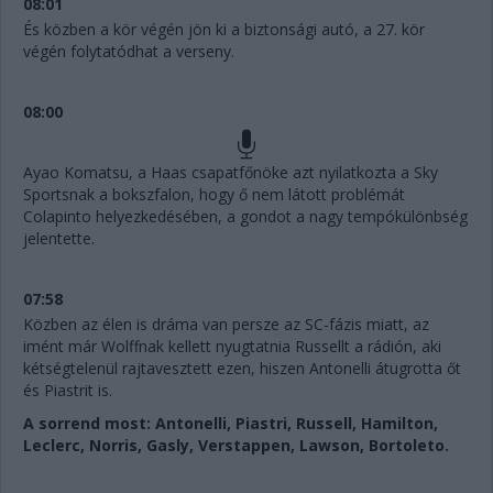
08:01
És közben a kör végén jön ki a biztonsági autó, a 27. kör
végén folytatódhat a verseny.
08:00
Ayao Komatsu, a Haas csapatfőnöke azt nyilatkozta a Sky
Sportsnak a bokszfalon, hogy ő nem látott problémát
Colapinto helyezkedésében, a gondot a nagy tempókülönbség
jelentette.
07:58
Közben az élen is dráma van persze az SC-fázis miatt, az
imént már Wolffnak kellett nyugtatnia Russellt a rádión, aki
kétségtelenül rajtavesztett ezen, hiszen Antonelli átugrotta őt
és Piastrit is.
A sorrend most: Antonelli, Piastri, Russell, Hamilton,
Leclerc, Norris, Gasly, Verstappen, Lawson, Bortoleto.