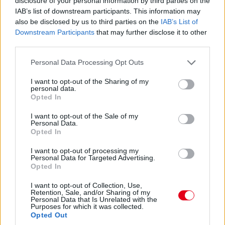
disclosure of your personal information by third parties on the
A 10. helyért is megy egy csata: Hadjar próbálná támadni az
IAB’s list of downstream participants. This information may
utolsó pontszerző helyért Lindbladot.
also be disclosed by us to third parties on the
IAB’s List of
Downstream Participants
that may further disclose it to other
07:32
third parties.
Antonelli a 11. körben végre átrágta magát Norrison, feljött a
Please note that this website/app uses one or more Google
negyedik helyre. Nem szakadt le még túlzottan amúgy a 3-5.
Personal Data Processing Opt Outs
services and may gather and store information including but
helyezett az élkettősről: Leclerc 2,2 másodpercre csak
not limited to your visit or usage behaviour. You may click to
I want to opt-out of the Sharing of my
Russelltől. Szóval Antonelli esélyeit sem kell még teljesen leírni.
personal data.
grant or deny consent to Google and its third-party tags to
Opted In
use your data for below specified purposes in below Google
07:30
consent section.
I want to opt-out of the Sale of my
Russell az iménti manőver után megint kicsit leszakadt, most
Personal Data.
nyolc-kilenc tized a lemaradása. De a visszajátszásból kiderült,
Opted In
hogy az az előzés is annak volt köszönhető, hogy a sikán előtt
I want to opt-out of processing my
a 130R-ből kijövet annyira visszalassultak már, hogy a jobb
Personal Data for Targeted Advertising.
töltöttség miatt kénytelen volt előzni a mercedeses - amire
Opted In
aztán ráfaragott a következő egyenesben... Értjük már, miről
beszélnek Verstappenék?...
I want to opt-out of Collection, Use,
Retention, Sale, and/or Sharing of my
Personal Data that Is Unrelated with the
Purposes for which it was collected.
07:27
Opted Out