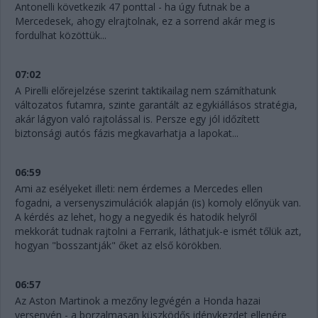
Antonelli következik 47 ponttal - ha úgy futnak be a
Mercedesek, ahogy elrajtolnak, ez a sorrend akár meg is
fordulhat közöttük...
07:02
A Pirelli előrejelzése szerint taktikailag nem számíthatunk
változatos futamra, szinte garantált az egykiállásos stratégia,
akár lágyon való rajtolással is. Persze egy jól időzített
biztonsági autós fázis megkavarhatja a lapokat...
06:59
Ami az esélyeket illeti: nem érdemes a Mercedes ellen
fogadni, a versenyszimulációk alapján (is) komoly előnyük van.
A kérdés az lehet, hogy a negyedik és hatodik helyről
mekkorát tudnak rajtolni a Ferrarik, láthatjuk-e ismét tőlük azt,
hogyan "bosszantják" őket az első körökben.
06:57
Az Aston Martinok a mezőny legvégén a Honda hazai
versenyén - a borzalmasan küszködős idénykezdet ellenére