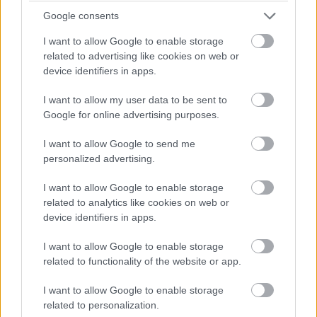
Google consents
"Csata" az élen! Russell a sikán előtt megelőzi Piastrit,
aki azonban a célegyenesben visszaveszi tőle a
I want to allow Google to enable storage
vezetést.
related to advertising like cookies on web or
device identifiers in apps.
07:26
A pontszerzőzóna végén Ocon is áthámozta magát
I want to allow my user data to be sent to
Lindbladon. Verstappen viszont egyelőre messze a hetedik
Google for online advertising purposes.
helyen haladó Gaslytól.
I want to allow Google to send me
personalized advertising.
07:24
Russell viszont fokozatosan közelít Piastrira, már csak fél
I want to allow Google to enable storage
másodperc a különbség közöttük az élen.
related to analytics like cookies on web or
device identifiers in apps.
07:23
I want to allow Google to enable storage
A visszajátszásból látszik, hogy Antonelli borzalmasan
related to functionality of the website or app.
visszafulladt a startnál és kiforogtak a kerekei, de a győzelmi
esélyeit legalább ennyire rontja, hogy körök óta nem boldogul
I want to allow Google to enable storage
Norrisszal.
related to personalization.