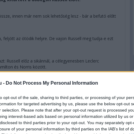
össze, innen már nem sok lehetőség lesz - bár a befutó előtt
feljött az ötödik helyre. De vajon Russell meg tudja-e ezt
azt: Russell előz a sikánnál, a célegyenesben Leclerc
milton és Norris között.
u -
Do Not Process My Personal Information
áért lehet még összecsapás Leclerc és Russell között, de
val...
to opt-out of the sale, sharing to third parties, or processing of your per
formation for targeted advertising by us, please use the below opt-out s
 ahogy azt ezen a futamon már sokszor láthattuk, a
r selection. Please note that after your opt-out request is processed y
zavette tőle a pozíciót. Ez ma a "verseny" meg a "csata".
eing interest-based ads based on personal information utilized by us or
disclosed to third parties prior to your opt-out. You may separately opt-
el vezet Piastri előtt - tiszta levegőben óriási a Mercedes
losure of your personal information by third parties on the IAB’s list of