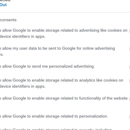
Out
ni Hamiltont, de amúgy Leclerc sincs messze tőle. Hátrébb
tszerző helyen ezzel.
consents
r Piastri előtt, aki mögött másodpercre Hamilton, tőle fél
o allow Google to enable storage related to advertising like cookies on
rsa még nyitott, de egyelőre nem könnyű előzni az
evice identifiers in apps.
o allow my user data to be sent to Google for online advertising
öbbenetesen gyorsan esett rá hirtelen Bearman Colapintóra...
s.
nt into the barriers at Spoon
#F1
to allow Google to send me personalized advertising.
m/XmurXApWkp
o allow Google to enable storage related to analytics like cookies on
evice identifiers in apps.
o allow Google to enable storage related to functionality of the website
Bearman állapotáról: 50G-s volt a becsapódás, a
 nincs a brit lábában, a jobb térde zúzódott kissé.
o allow Google to enable storage related to personalization.
to-Bearman ügyben! Azért majd a szabályrendszert még
o allow Google to enable storage related to security, including