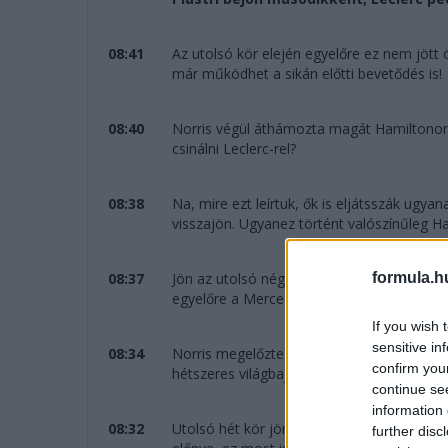
08:41
Az utolsó kör elején egyelőre ez nem jött 
már működhet a sikán előtti bevetődés is!
08:40
Norris végül áthámozta magát Hamiltonon, 
csinálni Leclerc-rel?
08:38
Na, mire ezt leírtuk, ők is eljátsszák ugyan
visszajön. Ugyanez történt valószínűleg Ha
formula.h
08:37
Jön az utolsó négy kör, a dobogó alsó fok
egyelőre a Mercedes nem boldogul a Ferrari
If you wish 
sensitive in
08:34
Norris megelőzte a sikánnál Hamiltont, de
confirm you
hétszeres világbajnok a célegyenesben viss
continue se
information 
08:32
Utolsó hét kör jön, Antonelli 13 másodpercc
further disc