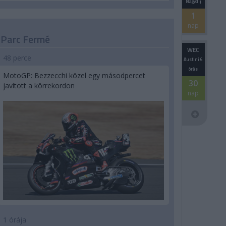
Nagydíj
1
nap
Parc Fermé
WEC
48 perce
Austini 6
órás
MotoGP: Bezzecchi közel egy másodpercet
30
javított a körrekordon
nap
1 órája