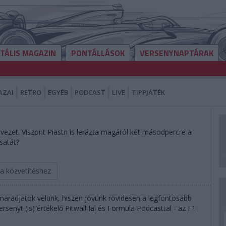
ITÁLIS MAGAZIN
PONTÁLLÁSOK
VERSENYNAPTÁRAK
AZAI
RETRO
EGYÉB
PODCAST
LIVE
TIPPJÁTÉK
ezet. Viszont Piastri is lerázta magáról két másodpercre a
satát?
 a közvetítéshez
 maradjatok velünk, hiszen jövünk rövidesen a legfontosabb
rsenyt (is) értékelő Pitwall-lal és Formula Podcasttal - az F1