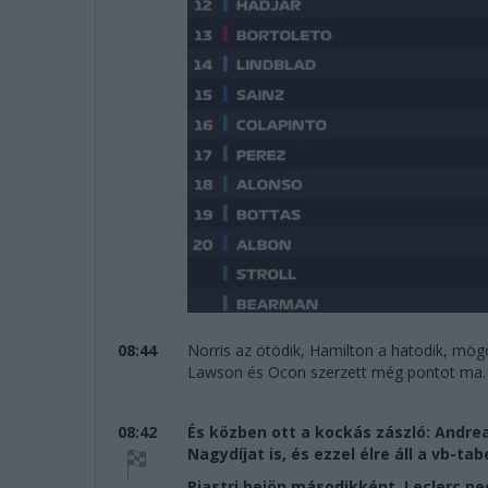
08:44
Norris az ötödik, Hamilton a hatodik, mögö
Lawson és Ocon szerzett még pontot ma.
08:42
És közben ott a kockás zászló: Andrea
Nagydíjat is, és ezzel élre áll a vb-tab
Piastri bejön másodikként, Leclerc pe