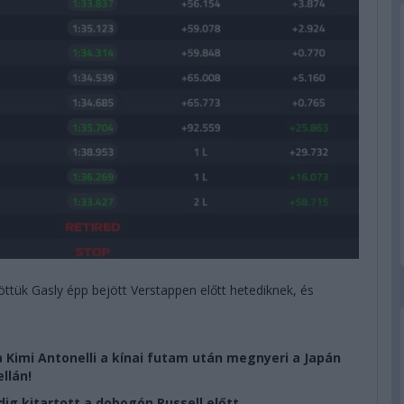
ttük Gasly épp bejött Verstappen előtt hetediknek, és
 Kimi Antonelli a kínai futam után megnyeri a Japán
ellán!
dig kitartott a dobogón Russell előtt.