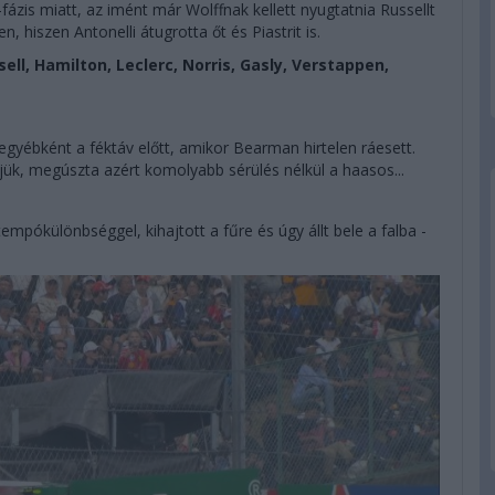
ázis miatt, az imént már Wolffnak kellett nyugtatnia Russellt
n, hiszen Antonelli átugrotta őt és Piastrit is.
sell, Hamilton, Leclerc, Norris, Gasly, Verstappen,
egyébként a féktáv előtt, amikor Bearman hirtelen ráesett.
ljük, megúszta azért komolyabb sérülés nélkül a haasos...
mpókülönbséggel, kihajtott a fűre és úgy állt bele a falba -