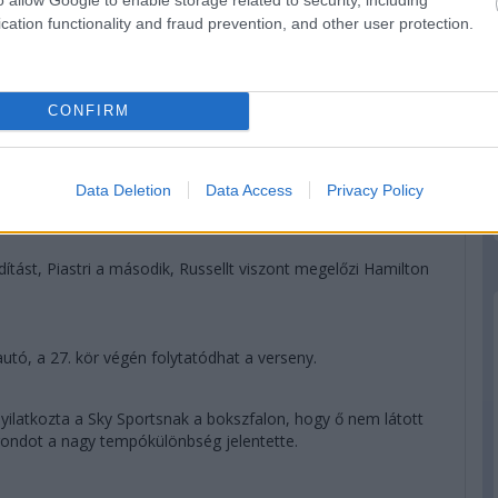
ebességkülönbség okán...
cation functionality and fraud prevention, and other user protection.
któl, innen ezt csak egy hiba vagy balszerencse veheti el az
CONFIRM
Colapinto-Bearman esetet.
jól járt a biztonsági autóval, de most már Piastri nyakára
Data Deletion
Data Access
Privacy Policy
dítást, Piastri a második, Russellt viszont megelőzi Hamilton
autó, a 27. kör végén folytatódhat a verseny.
ilatkozta a Sky Sportsnak a bokszfalon, hogy ő nem látott
ondot a nagy tempókülönbség jelentette.