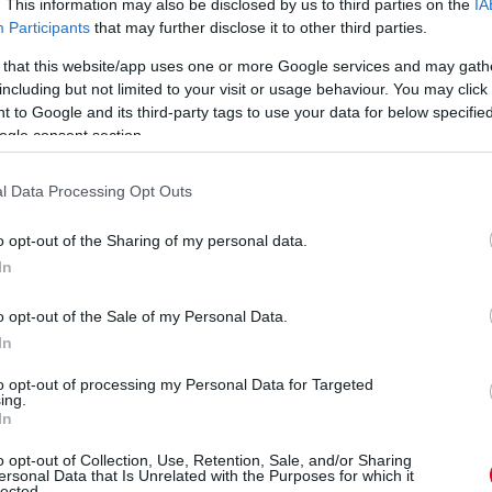
zont egyelőre nem boldogul Leclerc-rel, ez alapján érdekes
. This information may also be disclosed by us to third parties on the
IA
mclarenessel az SC nélkül...
Participants
that may further disclose it to other third parties.
 that this website/app uses one or more Google services and may gath
ánt, Norris panaszkodott is mögötte a rádión, hogy kérné a
including but not limited to your visit or usage behaviour. You may click 
 to Google and its third-party tags to use your data for below specifi
ogle consent section.
gyedik helyre a brit.
l Data Processing Opt Outs
ég nem, a célegyenesben viszont elment Hamilton mellett.
o opt-out of the Sharing of my personal data.
In
zente rádión Leclerc, aki utána majdnem támadni is tudta
o opt-out of the Sale of my Personal Data.
In
to opt-out of processing my Personal Data for Targeted
 ötödik a vb-éllovas - aki nem sokáig lesz így vb-éllovas...
ing.
In
 kiállt a versenyből: az Aston Martin közlése szerint víznyomás-
o opt-out of Collection, Use, Retention, Sale, and/or Sharing
ersonal Data that Is Unrelated with the Purposes for which it
lected.