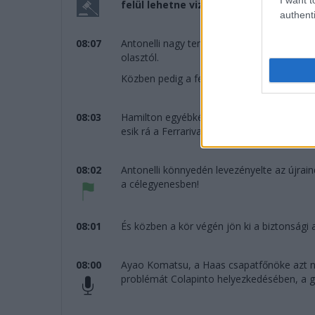
felül lehetne vizsgálni a kialakuló s
authenti
08:07
Antonelli nagy tempóban szakad el Piastrié
olasztól.
Közben pedig a felügyelők "jegyezték" a 
08:03
Hamilton egyébként Antonellihez hasonlóan 
esik rá a Ferrarival.
08:02
Antonelli könnyedén levezényelte az újrain
a célegyenesben!
08:01
És közben a kör végén jön ki a biztonsági 
08:00
Ayao Komatsu, a Haas csapatfőnöke azt ny
problémát Colapinto helyezkedésében, a g