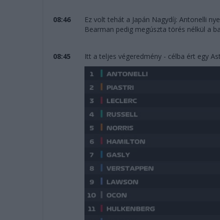
08:46
Ez volt tehát a Japán Nagydíj: Antonelli nyer
Bearman pedig megúszta törés nélkül a ba
08:45
Itt a teljes végeredmény - célba ért egy As