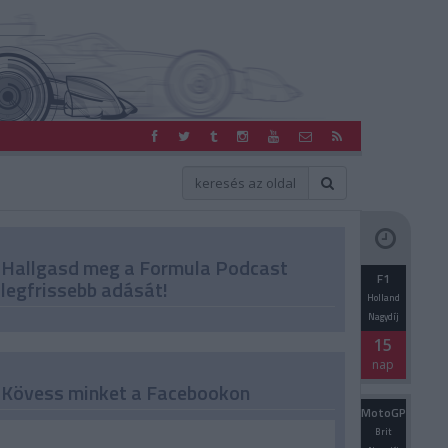
Hallgasd meg a Formula Podcast
F1
legfrissebb adását!
Holland
Nagydíj
15
nap
Kövess minket a Facebookon
MotoGP
Brit