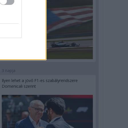
3 napja
Ilyen lehet a jövő F1-es szabályrendszere
Domenicali szerint