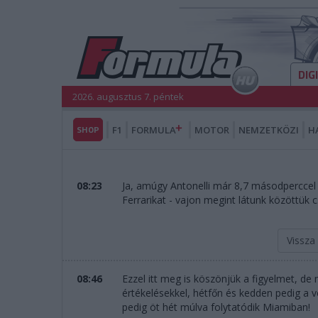
DIG
2026. augusztus 7. péntek
SHOP
F1
FORMULA
MOTOR
NEMZETKÖZI
H
08:23
Ja, amúgy Antonelli már 8,7 másodperccel v
Ferrarikat - vajon megint látunk közöttük c
Vissza
08:46
Ezzel itt meg is köszönjük a figyelmet, de
értékelésekkel, hétfőn és kedden pedig a ve
pedig öt hét múlva folytatódik Miamiban!