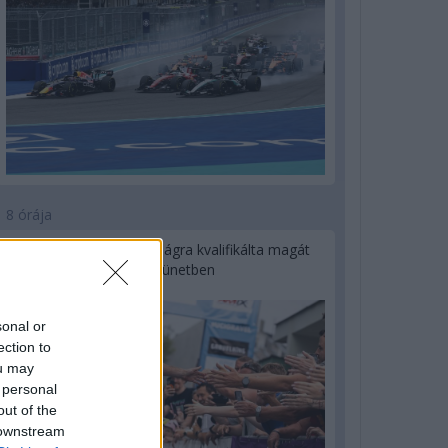
8 órája
Kerékpáros világbajnokságra kvalifikálta magát
Bottas az F1-es nyári szünetben
sonal or
ection to
ou may
 personal
out of the
 downstream