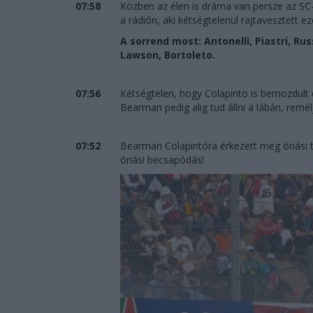
07:58
Közben az élen is dráma van persze az SC-f
a rádión, aki kétségtelenül rajtavesztett eze
A sorrend most: Antonelli, Piastri, Rus
Lawson, Bortoleto.
07:56
Kétségtelen, hogy Colapinto is bemozdult 
Bearman pedig alig tud állni a lábán, remé
07:52
Bearman Colapintóra érkezett meg óriási te
óriási becsapódás!