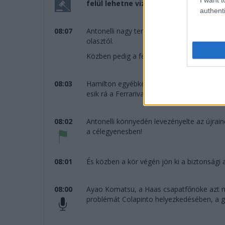
felül lehetne vizsgálni a kialakuló s
authenti
08:07
Antonelli nagy tempóban szakad el Piastrié
olasztól.
Közben pedig a felügyelők "jegyezték" a 
08:03
Hamilton egyébként Antonellihez hasonlóan 
esik rá a Ferrarival.
08:02
Antonelli könnyedén levezényelte az újrain
a célegyenesben!
08:01
És közben a kör végén jön ki a biztonsági 
08:00
Ayao Komatsu, a Haas csapatfőnöke azt ny
problémát Colapinto helyezkedésében, a g