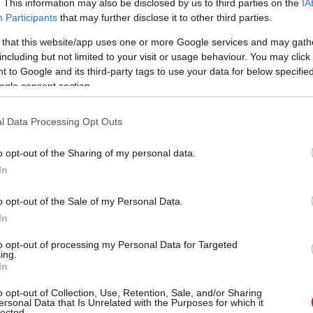
. This information may also be disclosed by us to third parties on the
IA
zavette tőle a pozíciót. Ez ma a "verseny" meg a "csata".
Participants
that may further disclose it to other third parties.
 that this website/app uses one or more Google services and may gath
el vezet Piastri előtt - tiszta levegőben óriási a Mercedes
including but not limited to your visit or usage behaviour. You may click 
zont egyelőre nem boldogul Leclerc-rel, ez alapján érdekes
 to Google and its third-party tags to use your data for below specifi
mclarenessel az SC nélkül...
ogle consent section.
ánt, Norris panaszkodott is mögötte a rádión, hogy kérné a
l Data Processing Opt Outs
o opt-out of the Sharing of my personal data.
gyedik helyre a brit.
In
o opt-out of the Sale of my Personal Data.
ég nem, a célegyenesben viszont elment Hamilton mellett.
In
to opt-out of processing my Personal Data for Targeted
ing.
ezet. Viszont Piastri is lerázta magáról két másodpercre a
In
satát?
o opt-out of Collection, Use, Retention, Sale, and/or Sharing
ersonal Data that Is Unrelated with the Purposes for which it
zente rádión Leclerc, aki utána majdnem támadni is tudta
lected.