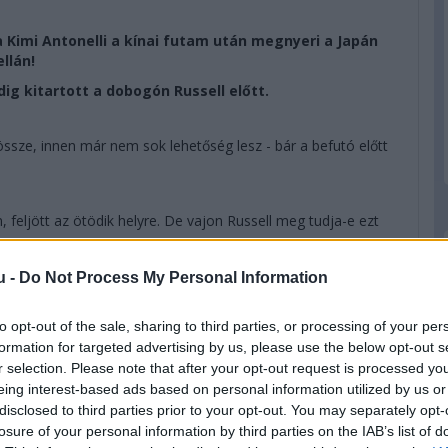
 Kimi Antonelli a kínai futam után megnyeri a Japán
ellán!
dig kitartott a dobogón Russell előtt.
össze, innen már nem sok lehetőség lesz - bár a befutó előtt
feljött az ötödik helyre. De vajon Russell meg tudja-e ezt
u -
Do Not Process My Personal Information
azt: Russell előz a sikánnál, a célegyenesben Leclerc
milton és Norris között.
to opt-out of the sale, sharing to third parties, or processing of your per
formation for targeted advertising by us, please use the below opt-out s
r selection. Please note that after your opt-out request is processed y
áért lehet még összecsapás Leclerc és Russell között, de
eing interest-based ads based on personal information utilized by us or
val...
disclosed to third parties prior to your opt-out. You may separately opt-
losure of your personal information by third parties on the IAB’s list of
 ahogy azt ezen a futamon már sokszor láthattuk, a