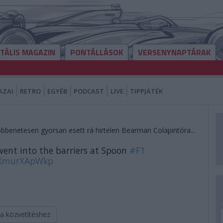
ITÁLIS MAGAZIN
PONTÁLLÁSOK
VERSENYNAPTÁRAK
AZAI
RETRO
EGYÉB
PODCAST
LIVE
TIPPJÁTÉK
öbbenetesen gyorsan esett rá hirtelen Bearman Colapintóra...
nt into the barriers at Spoon
#F1
m/XmurXApWkp
 a közvetítéshez