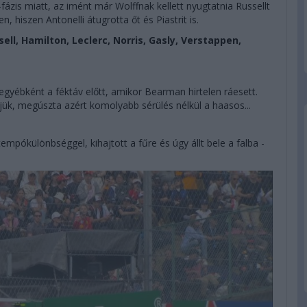
ázis miatt, az imént már Wolffnak kellett nyugtatnia Russellt
n, hiszen Antonelli átugrotta őt és Piastrit is.
sell, Hamilton, Leclerc, Norris, Gasly, Verstappen,
egyébként a féktáv előtt, amikor Bearman hirtelen ráesett.
ljük, megúszta azért komolyabb sérülés nélkül a haasos...
mpókülönbséggel, kihajtott a fűre és úgy állt bele a falba -