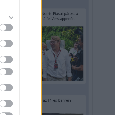
2 napja
Hakkinen megtartaná a Norris-Piastri párost a
McLarennél, nem borítaná fel Verstappenért
2 napja
Megvan, mikor kezdődik az F1-es Bahreini
Nagydíj Malajziában