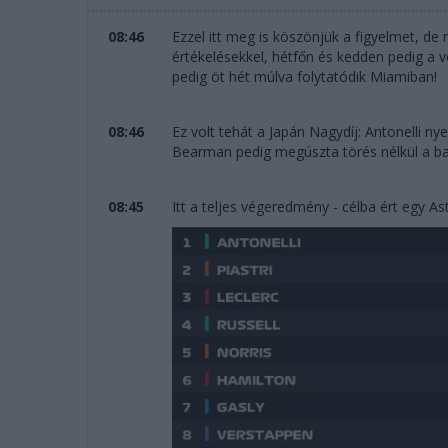
08:46
Ezzel itt meg is köszönjük a figyelmet, de
értékelésekkel, hétfőn és kedden pedig a ve
pedig öt hét múlva folytatódik Miamiban!
08:46
Ez volt tehát a Japán Nagydíj: Antonelli nyer
Bearman pedig megúszta törés nélkül a ba
08:45
Itt a teljes végeredmény - célba ért egy As