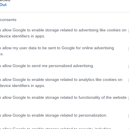
Out
consents
 ötödik a vb-éllovas - aki nem sokáig lesz így vb-éllovas...
o allow Google to enable storage related to advertising like cookies on
 kiállt a versenyből: az Aston Martin közlése szerint víznyomás-
evice identifiers in apps.
o allow my user data to be sent to Google for online advertising
ni Hamiltont, de amúgy Leclerc sincs messze tőle. Hátrébb
s.
tszerző helyen ezzel.
to allow Google to send me personalized advertising.
r Piastri előtt, aki mögött másodpercre Hamilton, tőle fél
o allow Google to enable storage related to analytics like cookies on
rsa még nyitott, de egyelőre nem könnyű előzni az
evice identifiers in apps.
o allow Google to enable storage related to functionality of the website
Bearman állapotáról: 50G-s volt a becsapódás, a
 nincs a brit lábában, a jobb térde zúzódott kissé.
o allow Google to enable storage related to personalization.
to-Bearman ügyben! Azért majd a szabályrendszert még
o allow Google to enable storage related to security, including