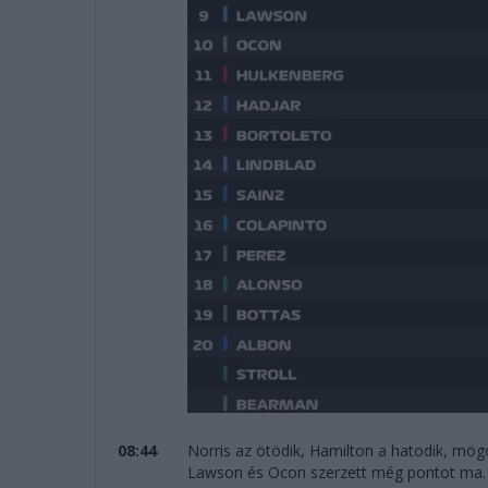
08:44
Norris az ötödik, Hamilton a hatodik, mögö
Lawson és Ocon szerzett még pontot ma.