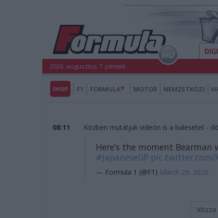
DIG
2026. augusztus 7. péntek
SHOP
F1
FORMULA
MOTOR
NEMZETKÖZI
H
08:11
Közben mutatjuk videón is a balesetet - d
Here’s the moment Bearman we
#JapaneseGP
pic.twitter.co
— Formula 1 (@F1)
March 29, 2026
Vissza