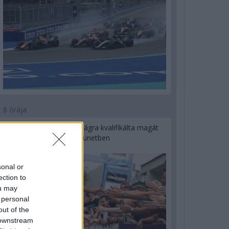
8 órája
Kerékpáros világbajnokságra kvalifikálta magát
Bottas az F1-es nyári szünetben
sonal or
ection to
ou may
 personal
out of the
 downstream