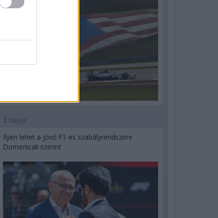
3 napja
Ilyen lehet a jövő F1-es szabályrendszere
Domenicali szerint