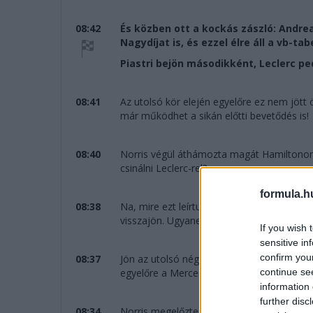
08:42
És közben ott a kockás zászló: Andrea
Nagydíjat is, és ezzel élre áll a vb-tab
Piastri bejön másodikként, Leclerc pe
08:41
Az utolsó kör elején egyelőre ez nem jött 
már működhet a sikán előtti bevetődés is!
08:40
Norris végül áthámozta magát Hamiltonon, 
csinálni Leclerc-rel?
formula.h
08:38
Na, mire ezt leírtuk, ők is eljátsszák ugyan
visszajön. Ugyanez történt valószínűleg Ha
If you wish 
sensitive in
confirm you
08:37
Jön az utolsó négy kör, a dobogó alsó fok
continue se
egyelőre a Mercedes nem boldogul a Ferrari
information 
further disc
08:34
Norris megelőzte a sikánnál Hamiltont, de