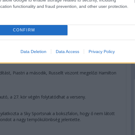
ebességkülönbség okán...
cation functionality and fraud prevention, and other user protection.
któl, innen ezt csak egy hiba vagy balszerencse veheti el az
CONFIRM
Colapinto-Bearman esetet.
jól járt a biztonsági autóval, de most már Piastri nyakára
Data Deletion
Data Access
Privacy Policy
dítást, Piastri a második, Russellt viszont megelőzi Hamilton
autó, a 27. kör végén folytatódhat a verseny.
ilatkozta a Sky Sportsnak a bokszfalon, hogy ő nem látott
ondot a nagy tempókülönbség jelentette.