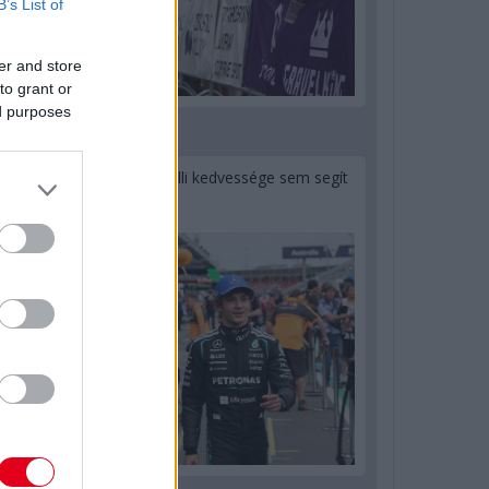
B’s List of
er and store
to grant or
ed purposes
1 napja
Montoya szerint Antonelli kedvessége sem segít
Russellen