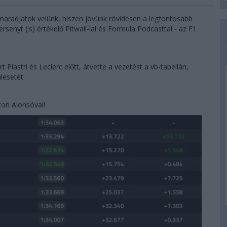
 maradjatok velünk, hiszen jövünk rövidesen a legfontosabb
rsenyt (is) értékelő Pitwall-lal és Formula Podcasttal - az F1
t Piastri és Leclerc előtt, átvette a vezetést a vb-tabellán,
lesetét.
ton Alonsóval!