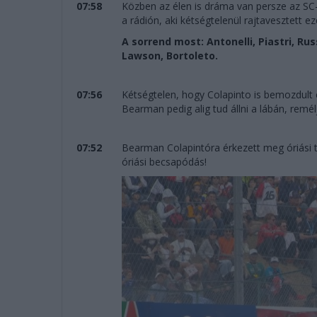
07:58
Közben az élen is dráma van persze az SC-f
a rádión, aki kétségtelenül rajtavesztett eze
A sorrend most: Antonelli, Piastri, Rus
Lawson, Bortoleto.
07:56
Kétségtelen, hogy Colapinto is bemozdult 
Bearman pedig alig tud állni a lábán, remé
07:52
Bearman Colapintóra érkezett meg óriási te
óriási becsapódás!