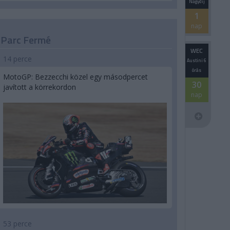
Nagydíj
1
nap
Parc Fermé
WEC
14 perce
Austini 6
órás
MotoGP: Bezzecchi közel egy másodpercet
30
javított a körrekordon
nap
53 perce