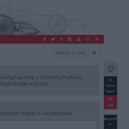
Hallgasd meg a Formula Podcast
F1
legfrissebb adását!
Holland
Nagydíj
15
nap
Kövess minket a Facebookon
MotoGP
Brit