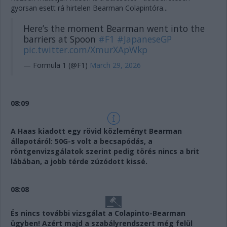
gyorsan esett rá hirtelen Bearman Colapintóra...
Here’s the moment Bearman went into the
barriers at Spoon
#F1
#JapaneseGP
pic.twitter.com/XmurXApWkp
— Formula 1 (@F1)
March 29, 2026
08:09
A Haas kiadott egy rövid közleményt Bearman
állapotáról: 50G-s volt a becsapódás, a
röntgenvizsgálatok szerint pedig törés nincs a brit
lábában, a jobb térde zúzódott kissé.
08:08
És nincs további vizsgálat a Colapinto-Bearman
ügyben! Azért majd a szabályrendszert még felül