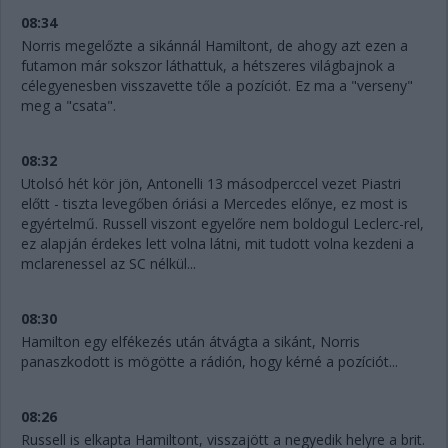
08:34
Norris megelőzte a sikánnál Hamiltont, de ahogy azt ezen a
futamon már sokszor láthattuk, a hétszeres világbajnok a
célegyenesben visszavette tőle a pozíciót. Ez ma a "verseny"
meg a "csata".
08:32
Utolsó hét kör jön, Antonelli 13 másodperccel vezet Piastri
előtt - tiszta levegőben óriási a Mercedes előnye, ez most is
egyértelmű. Russell viszont egyelőre nem boldogul Leclerc-rel,
ez alapján érdekes lett volna látni, mit tudott volna kezdeni a
mclarenessel az SC nélkül...
08:30
Hamilton egy elfékezés után átvágta a sikánt, Norris
panaszkodott is mögötte a rádión, hogy kérné a pozíciót...
08:26
Russell is elkapta Hamiltont, visszajött a negyedik helyre a brit.