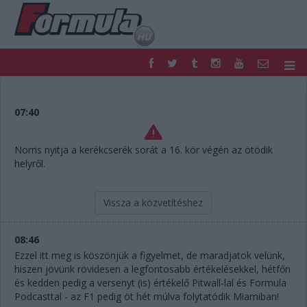
F1
PARC FERMÉ
FORMULA
MOTOR
07:40
NEMZETKÖZI
HAZAI
RETRO
EGYÉB
Norris nyitja a kerékcserék sorát a 16. kör végén az ötödik
PODCAST
SHOP
helyről.
LIVE
TIPPJÁTÉK
DIGITÁLIS MAGAZIN
PONTÁLLÁSOK
Vissza a közvetítéshez
VERSENYNAPTÁRAK
08:46
Ezzel itt meg is köszönjük a figyelmet, de maradjatok velünk,
hiszen jövünk rövidesen a legfontosabb értékelésekkel, hétfőn
és kedden pedig a versenyt (is) értékelő Pitwall-lal és Formula
Podcasttal - az F1 pedig öt hét múlva folytatódik Miamiban!