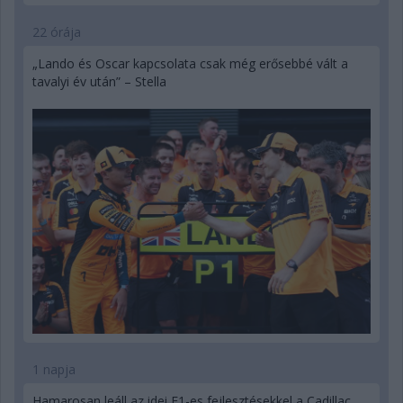
22 órája
„Lando és Oscar kapcsolata csak még erősebbé vált a
tavalyi év után” – Stella
1 napja
Hamarosan leáll az idei F1-es fejlesztésekkel a Cadillac