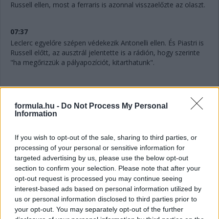
Russell ellen, most a ferraris is azonnal visszaelőzte az olaszt.
07:37
Leclerc egyelőre szépen védekezik Antonelli ellen. És Piastri is
Russell előtt, az ausztrál jelentette is a rádión, hogy szerinte
"ha megőrizzük a pályapozíciót, kitarthatunk".
07:36
formula.hu -
Do Not Process My Personal
Information
"Mintha kormányszervó nélkül vezetnék" - jelenti Verstappen a
rádión. Akinek amúgy továbbra is bő négy másodperc a
hátránya Gaslyval szemben.
If you wish to opt-out of the sale, sharing to third parties, or
processing of your personal or sensitive information for
targeted advertising by us, please use the below opt-out
07:34
section to confirm your selection. Please note that after your
A 10. helyért is megy egy csata: Hadjar próbálná támadni az
opt-out request is processed you may continue seeing
utolsó pontszerző helyért Lindbladot.
interest-based ads based on personal information utilized by
us or personal information disclosed to third parties prior to
your opt-out. You may separately opt-out of the further
07:32