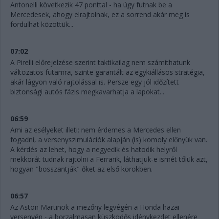
Antonelli következik 47 ponttal - ha úgy futnak be a
Mercedesek, ahogy elrajtolnak, ez a sorrend akár meg is
fordulhat közöttük...
07:02
A Pirelli előrejelzése szerint taktikailag nem számíthatunk
változatos futamra, szinte garantált az egykiállásos stratégia,
akár lágyon való rajtolással is. Persze egy jól időzített
biztonsági autós fázis megkavarhatja a lapokat...
06:59
Ami az esélyeket illeti: nem érdemes a Mercedes ellen
fogadni, a versenyszimulációk alapján (is) komoly előnyük van.
A kérdés az lehet, hogy a negyedik és hatodik helyről
mekkorát tudnak rajtolni a Ferrarik, láthatjuk-e ismét tőlük azt,
hogyan "bosszantják" őket az első körökben.
06:57
Az Aston Martinok a mezőny legvégén a Honda hazai
versenyén - a borzalmasan küszködős idénykezdet ellenére