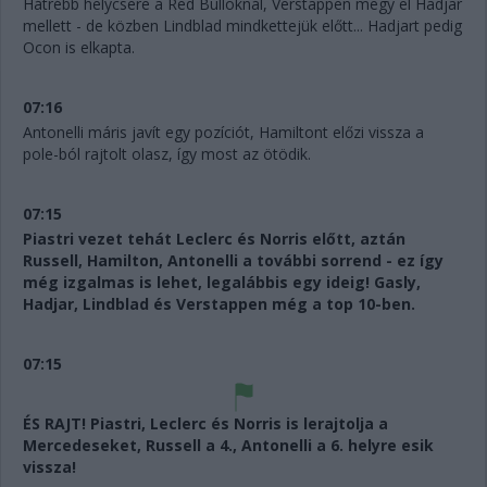
Hátrébb helycsere a Red Bulloknál, Verstappen megy el Hadjar
mellett - de közben Lindblad mindkettejük előtt... Hadjart pedig
Ocon is elkapta.
07:16
Antonelli máris javít egy pozíciót, Hamiltont előzi vissza a
pole-ból rajtolt olasz, így most az ötödik.
07:15
Piastri vezet tehát Leclerc és Norris előtt, aztán
Russell, Hamilton, Antonelli a további sorrend - ez így
még izgalmas is lehet, legalábbis egy ideig! Gasly,
Hadjar, Lindblad és Verstappen még a top 10-ben.
07:15
ÉS RAJT! Piastri, Leclerc és Norris is lerajtolja a
Mercedeseket, Russell a 4., Antonelli a 6. helyre esik
vissza!