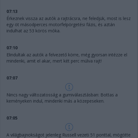
07:13
Érkeznek vissza az autók a rajtrácsra, ne feledjük, most is lesz
egy öt másodperces motorfelpörgetési fázis, és aztán
indulhat az 53 körös móka.
07:10
Elindultak az autók a felvezető körre, még gyorsan intézze el
mindenki, amit el akar, mert két perc múlva rajt!
07:07
Nincs nagy változatosság a gumiválasztásban: Bottas a
keményeken indul, mindenki más a közepeseken.
07:05
A világbajnokságot jelenleg Russell vezeti 51 ponttal, mögötte