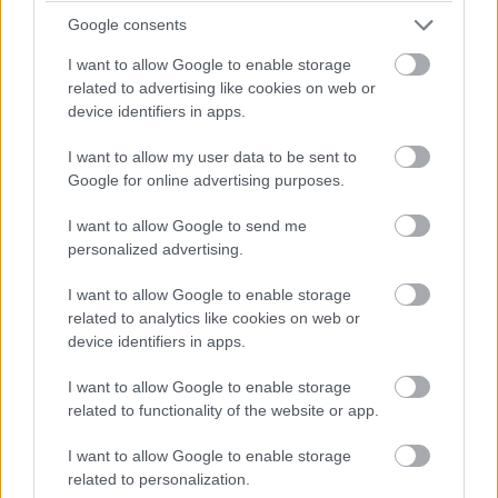
07:26
Google consents
A pontszerzőzóna végén Ocon is áthámozta magát
I want to allow Google to enable storage
Lindbladon. Verstappen viszont egyelőre messze a hetedik
related to advertising like cookies on web or
helyen haladó Gaslytól.
device identifiers in apps.
07:24
I want to allow my user data to be sent to
Russell viszont fokozatosan közelít Piastrira, már csak fél
Google for online advertising purposes.
másodperc a különbség közöttük az élen.
I want to allow Google to send me
personalized advertising.
07:23
A visszajátszásból látszik, hogy Antonelli borzalmasan
I want to allow Google to enable storage
visszafulladt a startnál és kiforogtak a kerekei, de a győzelmi
related to analytics like cookies on web or
esélyeit legalább ennyire rontja, hogy körök óta nem boldogul
device identifiers in apps.
Norrisszal.
I want to allow Google to enable storage
related to functionality of the website or app.
07:22
Verstappen vetődött be a hajtűben Lindblad mellé, feljött
I want to allow Google to enable storage
nyolcadiknak a holland.
related to personalization.
Hátrébb egyébként az Audik estek kissé vissza a