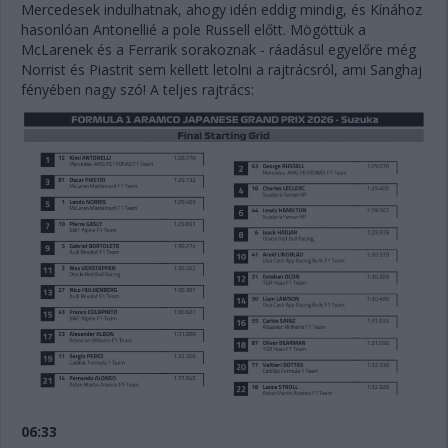
Mercedesek indulhatnak, ahogy idén eddig mindig, és Kínához
hasonlóan Antonellié a pole Russell előtt. Mögöttük a
McLarenek és a Ferrarik sorakoznak - ráadásul egyelőre még
Norrist és Piastrit sem kellett letolni a rajtrácsról, ami Sanghaj
fényében nagy szó! A teljes rajtrács:
06:33