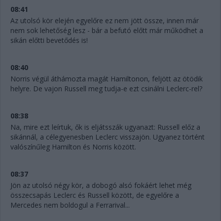
08:41
Az utolsó kör elején egyelőre ez nem jött össze, innen már
nem sok lehetőség lesz - bár a befutó előtt már működhet a
sikán előtti bevetődés is!
08:40
Norris végül áthámozta magát Hamiltonon, feljött az ötödik
helyre. De vajon Russell meg tudja-e ezt csinálni Leclerc-rel?
08:38
Na, mire ezt leírtuk, ők is eljátsszák ugyanazt: Russell előz a
sikánnál, a célegyenesben Leclerc visszajön. Ugyanez történt
valószínűleg Hamilton és Norris között.
08:37
Jön az utolsó négy kör, a dobogó alsó fokáért lehet még
összecsapás Leclerc és Russell között, de egyelőre a
Mercedes nem boldogul a Ferrarival...