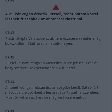
07:48
A 21. kör végén érkezik Russell, tehát három körrel
lesznek frissebbek az abroncsai Piastrinál.
07:47
Piastri átlépte Verstappent, aki természetesen szintén még
bokszkiállás nélkül halad a hatodik helyen.
07:45
Russell-lel nem reagált a Mercedes, a brit jelezte is rádión,
hogy szerinte "sok versenyidőt bukik" ezzel.
07:44
Antonelli dönget, miután tiszta levegőbe került: 3,6-ról 2,8
másodpercre csökkent a lemaradása Russell-lel szemben.
Most ők ketten az élen, de még kerékcsere nélkül.
07:43