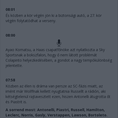
08:01
És közben a kör végén jön ki a biztonsági autó, a 27. kör
végén folytatódhat a verseny.
08:00
Ayao Komatsu, a Haas csapatfőnöke azt nyilatkozta a Sky
Sportsnak a bokszfalon, hogy ő nem látott problémát
Colapinto helyezkedésében, a gondot a nagy tempókülönbség
jelentette.
07:58
Közben az élen is dráma van persze az SC-fázis miatt, az
imént már Wolffnak kellett nyugtatnia Russellt a rádión, aki
kétségtelenül rajtavesztett ezen, hiszen Antonelli átugrotta őt
és Piastrit is.
A sorrend most: Antonelli, Piastri, Russell, Hamilton,
Leclerc, Norris, Gasly, Verstappen, Lawson, Bortoleto.