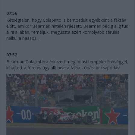
07:56
Kétségtelen, hogy Colapinto is bemozdult egyébként a féktáv
előtt, amikor Bearman hirtelen ráesett. Bearman pedig alig tud
állni a lábán, reméljük, megúszta azért komolyabb sérülés
nélkül a haasos...
07:52
Bearman Colapintóra érkezett meg óriási tempókülönbséggel,
kihajtott a fűre és úgy állt bele a falba - óriási becsapódás!