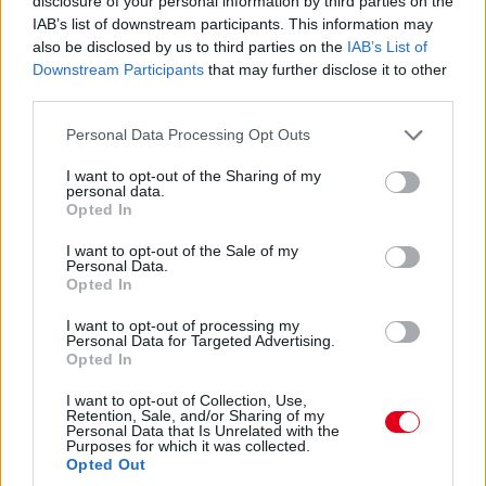
disclosure of your personal information by third parties on the
Antonelli a 11. körben végre átrágta magát Norrison, feljött a
IAB’s list of downstream participants. This information may
negyedik helyre. Nem szakadt le még túlzottan amúgy a 3-5.
also be disclosed by us to third parties on the
IAB’s List of
helyezett az élkettősről: Leclerc 2,2 másodpercre csak
Downstream Participants
that may further disclose it to other
Russelltől. Szóval Antonelli esélyeit sem kell még teljesen leírni.
third parties.
07:30
Please note that this website/app uses one or more Google
Personal Data Processing Opt Outs
services and may gather and store information including but
Russell az iménti manőver után megint kicsit leszakadt, most
not limited to your visit or usage behaviour. You may click to
I want to opt-out of the Sharing of my
nyolc-kilenc tized a lemaradása. De a visszajátszásból kiderült,
personal data.
hogy az az előzés is annak volt köszönhető, hogy a sikán előtt
grant or deny consent to Google and its third-party tags to
Opted In
a 130R-ből kijövet annyira visszalassultak már, hogy a jobb
use your data for below specified purposes in below Google
töltöttség miatt kénytelen volt előzni a mercedeses - amire
consent section.
I want to opt-out of the Sale of my
aztán ráfaragott a következő egyenesben... Értjük már, miről
Personal Data.
Opted In
beszélnek Verstappenék?...
I want to opt-out of processing my
Personal Data for Targeted Advertising.
07:27
Opted In
I want to opt-out of Collection, Use,
"Csata" az élen! Russell a sikán előtt megelőzi Piastrit,
Retention, Sale, and/or Sharing of my
aki azonban a célegyenesben visszaveszi tőle a
Personal Data that Is Unrelated with the
Purposes for which it was collected.
vezetést.
Opted Out