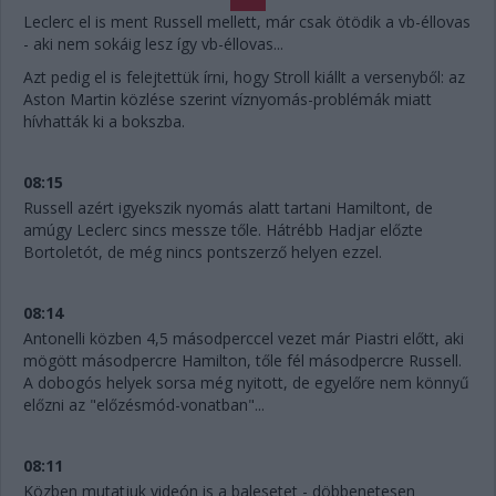
Leclerc el is ment Russell mellett, már csak ötödik a vb-éllovas
- aki nem sokáig lesz így vb-éllovas...
Azt pedig el is felejtettük írni, hogy Stroll kiállt a versenyből: az
Aston Martin közlése szerint víznyomás-problémák miatt
hívhatták ki a bokszba.
08:15
Russell azért igyekszik nyomás alatt tartani Hamiltont, de
amúgy Leclerc sincs messze tőle. Hátrébb Hadjar előzte
Bortoletót, de még nincs pontszerző helyen ezzel.
08:14
Antonelli közben 4,5 másodperccel vezet már Piastri előtt, aki
mögött másodpercre Hamilton, tőle fél másodpercre Russell.
A dobogós helyek sorsa még nyitott, de egyelőre nem könnyű
előzni az "előzésmód-vonatban"...
08:11
Közben mutatjuk videón is a balesetet - döbbenetesen