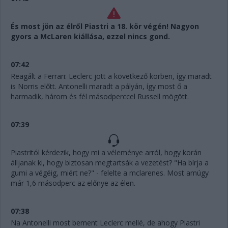
És most jön az élről Piastri a 18. kör végén! Nagyon
gyors a McLaren kiállása, ezzel nincs gond.
07:42
Reagált a Ferrari: Leclerc jött a következő körben, így maradt
is Norris előtt. Antonelli maradt a pályán, így most ő a
harmadik, három és fél másodperccel Russell mögött.
07:39
Piastritól kérdezik, hogy mi a véleménye arról, hogy korán
álljanak ki, hogy biztosan megtartsák a vezetést? "Ha bírja a
gumi a végéig, miért ne?" - felelte a mclarenes. Most amúgy
már 1,6 másodperc az előnye az élen.
07:38
Na Antonelli most bement Leclerc mellé, de ahogy Piastri