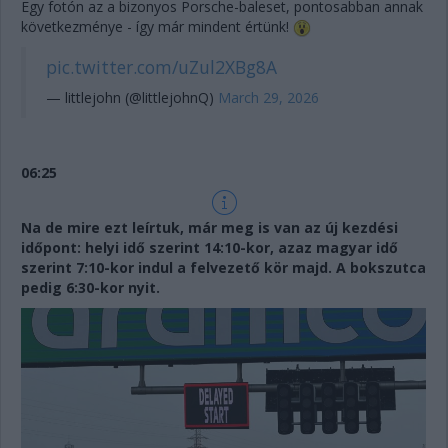
Egy fotón az a bizonyos Porsche-baleset, pontosabban annak
következménye - így már mindent értünk!
pic.twitter.com/uZul2XBg8A
— littlejohn (@littlejohnQ)
March 29, 2026
06:25
Na de mire ezt leírtuk, már meg is van az új kezdési
időpont: helyi idő szerint 14:10-kor, azaz magyar idő
szerint 7:10-kor indul a felvezető kör majd. A bokszutca
pedig 6:30-kor nyit.