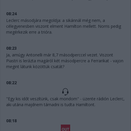
08:24
Leclerc másodjára megoldja: a sikánnál még nem, a
célegyenesben viszont elment Hamilton mellett. Norris pedig
megérkezik erre a trióra.
08:23
Ja, amúgy Antonelli már 8,7 másodperccel vezet. Viszont
Piastri is lerázta magáról két másodpercre a Ferrarikat - vajon
megint látunk közöttük csatát?
08:22
"Egy kis időt veszítünk, csak mondom" - üzente rádión Leclerc,
aki utána majdnem támadni is tudta Hamiltont.
08:18