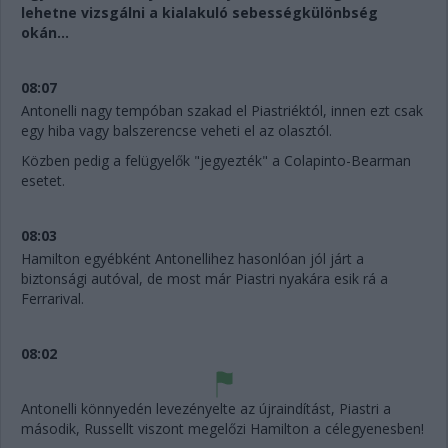
lehetne vizsgálni a kialakuló sebességkülönbség
okán...
08:07
Antonelli nagy tempóban szakad el Piastriéktól, innen ezt csak
egy hiba vagy balszerencse veheti el az olasztól.
Közben pedig a felügyelők "jegyezték" a Colapinto-Bearman
esetet.
08:03
Hamilton egyébként Antonellihez hasonlóan jól járt a
biztonsági autóval, de most már Piastri nyakára esik rá a
Ferrarival.
08:02
Antonelli könnyedén levezényelte az újraindítást, Piastri a
második, Russellt viszont megelőzi Hamilton a célegyenesben!