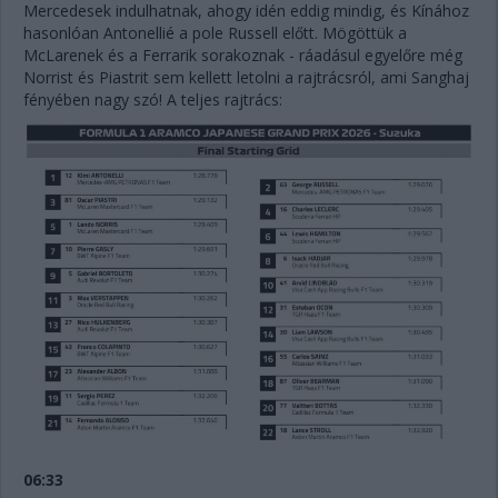
Mercedesek indulhatnak, ahogy idén eddig mindig, és Kínához
hasonlóan Antonellié a pole Russell előtt. Mögöttük a
McLarenek és a Ferrarik sorakoznak - ráadásul egyelőre még
Norrist és Piastrit sem kellett letolni a rajtrácsról, ami Sanghaj
fényében nagy szó! A teljes rajtrács:
06:33