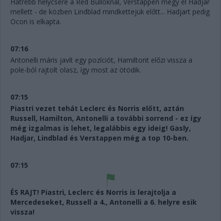
Hátrébb helycsere a Red Bulloknál, Verstappen megy el Hadjar
mellett - de közben Lindblad mindkettejük előtt... Hadjart pedig
Ocon is elkapta.
07:16
Antonelli máris javít egy pozíciót, Hamiltont előzi vissza a
pole-ból rajtolt olasz, így most az ötödik.
07:15
Piastri vezet tehát Leclerc és Norris előtt, aztán
Russell, Hamilton, Antonelli a további sorrend - ez így
még izgalmas is lehet, legalábbis egy ideig! Gasly,
Hadjar, Lindblad és Verstappen még a top 10-ben.
07:15
ÉS RAJT! Piastri, Leclerc és Norris is lerajtolja a
Mercedeseket, Russell a 4., Antonelli a 6. helyre esik
vissza!