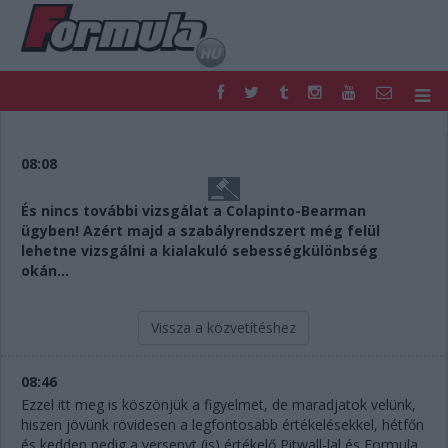
F1
PARC FERMÉ
FORMULA
MOTOR
08:08
NEMZETKÖZI
HAZAI
RETRO
EGYÉB
És nincs további vizsgálat a Colapinto-Bearman
ügyben! Azért majd a szabályrendszert még felül
PODCAST
SHOP
lehetne vizsgálni a kialakuló sebességkülönbség
LIVE
TIPPJÁTÉK
okán...
DIGITÁLIS MAGAZIN
PONTÁLLÁSOK
VERSENYNAPTÁRAK
Vissza a közvetítéshez
08:46
Ezzel itt meg is köszönjük a figyelmet, de maradjatok velünk,
hiszen jövünk rövidesen a legfontosabb értékelésekkel, hétfőn
és kedden pedig a versenyt (is) értékelő Pitwall-lal és Formula