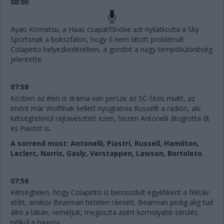
08:00
Ayao Komatsu, a Haas csapatfőnöke azt nyilatkozta a Sky
Sportsnak a bokszfalon, hogy ő nem látott problémát
Colapinto helyezkedésében, a gondot a nagy tempókülönbség
jelentette.
07:58
Közben az élen is dráma van persze az SC-fázis miatt, az
imént már Wolffnak kellett nyugtatnia Russellt a rádión, aki
kétségtelenül rajtavesztett ezen, hiszen Antonelli átugrotta őt
és Piastrit is.
A sorrend most: Antonelli, Piastri, Russell, Hamilton,
Leclerc, Norris, Gasly, Verstappen, Lawson, Bortoleto.
07:56
Kétségtelen, hogy Colapinto is bemozdult egyébként a féktáv
előtt, amikor Bearman hirtelen ráesett. Bearman pedig alig tud
állni a lábán, reméljük, megúszta azért komolyabb sérülés
nélkül a haasos...