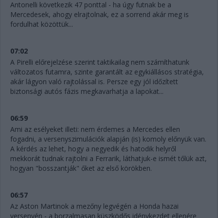
Antonelli következik 47 ponttal - ha úgy futnak be a
Mercedesek, ahogy elrajtolnak, ez a sorrend akár meg is
fordulhat közöttük...
07:02
A Pirelli előrejelzése szerint taktikailag nem számíthatunk
változatos futamra, szinte garantált az egykiállásos stratégia,
akár lágyon való rajtolással is. Persze egy jól időzített
biztonsági autós fázis megkavarhatja a lapokat...
06:59
Ami az esélyeket illeti: nem érdemes a Mercedes ellen
fogadni, a versenyszimulációk alapján (is) komoly előnyük van.
A kérdés az lehet, hogy a negyedik és hatodik helyről
mekkorát tudnak rajtolni a Ferrarik, láthatjuk-e ismét tőlük azt,
hogyan "bosszantják" őket az első körökben.
06:57
Az Aston Martinok a mezőny legvégén a Honda hazai
versenyén - a borzalmasan küszködős idénykezdet ellenére