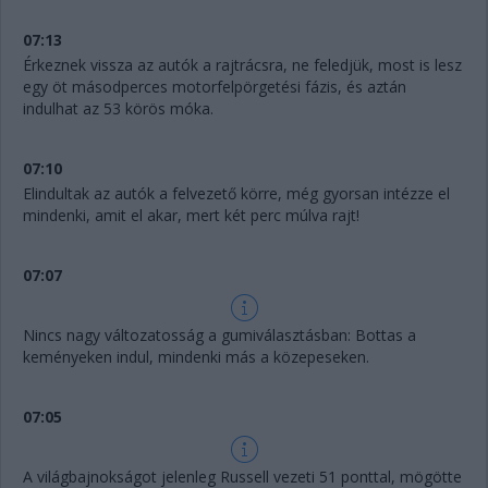
07:13
Érkeznek vissza az autók a rajtrácsra, ne feledjük, most is lesz
egy öt másodperces motorfelpörgetési fázis, és aztán
indulhat az 53 körös móka.
07:10
Elindultak az autók a felvezető körre, még gyorsan intézze el
mindenki, amit el akar, mert két perc múlva rajt!
07:07
Nincs nagy változatosság a gumiválasztásban: Bottas a
keményeken indul, mindenki más a közepeseken.
07:05
A világbajnokságot jelenleg Russell vezeti 51 ponttal, mögötte