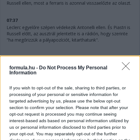
Russell ellen, most a ferraris is azonnal visszaelőzte az olaszt.
07:37
Leclerc egyelőre szépen védekezik Antonelli ellen. És Piastri is
Russell előtt, az ausztrál jelentette is a rádión, hogy szerinte
"ha megőrizzük a pályapozíciót, kitarthatunk".
07:36
formula.hu -
Do Not Process My Personal
Information
"Mintha kormányszervó nélkül vezetnék" - jelenti Verstappen a
rádión. Akinek amúgy továbbra is bő négy másodperc a
hátránya Gaslyval szemben.
If you wish to opt-out of the sale, sharing to third parties, or
processing of your personal or sensitive information for
targeted advertising by us, please use the below opt-out
07:34
section to confirm your selection. Please note that after your
A 10. helyért is megy egy csata: Hadjar próbálná támadni az
opt-out request is processed you may continue seeing
utolsó pontszerző helyért Lindbladot.
interest-based ads based on personal information utilized by
us or personal information disclosed to third parties prior to
your opt-out. You may separately opt-out of the further
07:32