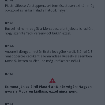
07:47
Piastri átlépte Verstappent, aki természetesen szintén még
bokszkiállás nélkül halad a hatodik helyen.
07:45
Russell-lel nem reagált a Mercedes, a brit jelezte is rádión,
hogy szerinte "sok versenyidőt bukik" ezzel.
07:44
Antonelli dönget, miután tiszta levegőbe került: 3,6-ról 2,8
másodpercre csökkent a lemaradása Russell-lel szemben.
Most ők ketten az élen, de még kerékcsere nélkül.
07:43
És most jön az élről Piastri a 18. kör végén! Nagyon
gyors a McLaren kiállása, ezzel nincs gond.
07:42