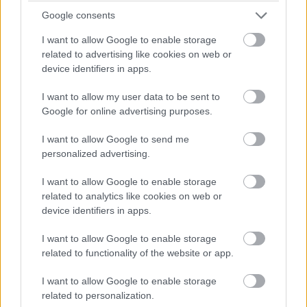
07:26
Google consents
A pontszerzőzóna végén Ocon is áthámozta magát
I want to allow Google to enable storage
Lindbladon. Verstappen viszont egyelőre messze a hetedik
related to advertising like cookies on web or
helyen haladó Gaslytól.
device identifiers in apps.
07:24
I want to allow my user data to be sent to
Russell viszont fokozatosan közelít Piastrira, már csak fél
Google for online advertising purposes.
másodperc a különbség közöttük az élen.
I want to allow Google to send me
personalized advertising.
07:23
A visszajátszásból látszik, hogy Antonelli borzalmasan
I want to allow Google to enable storage
visszafulladt a startnál és kiforogtak a kerekei, de a győzelmi
related to analytics like cookies on web or
esélyeit legalább ennyire rontja, hogy körök óta nem boldogul
device identifiers in apps.
Norrisszal.
I want to allow Google to enable storage
related to functionality of the website or app.
07:22
Verstappen vetődött be a hajtűben Lindblad mellé, feljött
I want to allow Google to enable storage
nyolcadiknak a holland.
related to personalization.
Hátrébb egyébként az Audik estek kissé vissza a