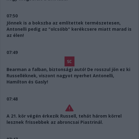
07:50
Jönnek is a bokszba az említettek természetesen,
Antonelli pedig az "olcsóbb" kerékcsere miatt marad is
az élen!
07:49
Bearman a falban, biztonsági autó! De rosszul jön ez ki
Russelléknek, viszont nagyot nyerhet Antonelli,
Hamilton és Gasly!
07:48
A 21. kör végén érkezik Russell, tehát három körrel
lesznek frissebbek az abroncsai Piastrinál.