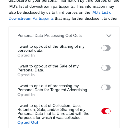
disclosure of your personal information by third parties on the
Antonelli a 11. körben végre átrágta magát Norrison, feljött a
IAB’s list of downstream participants. This information may
negyedik helyre. Nem szakadt le még túlzottan amúgy a 3-5.
also be disclosed by us to third parties on the
IAB’s List of
helyezett az élkettősről: Leclerc 2,2 másodpercre csak
Downstream Participants
that may further disclose it to other
Russelltől. Szóval Antonelli esélyeit sem kell még teljesen leírni.
third parties.
07:30
Please note that this website/app uses one or more Google
Personal Data Processing Opt Outs
services and may gather and store information including but
Russell az iménti manőver után megint kicsit leszakadt, most
not limited to your visit or usage behaviour. You may click to
I want to opt-out of the Sharing of my
nyolc-kilenc tized a lemaradása. De a visszajátszásból kiderült,
personal data.
hogy az az előzés is annak volt köszönhető, hogy a sikán előtt
grant or deny consent to Google and its third-party tags to
Opted In
a 130R-ből kijövet annyira visszalassultak már, hogy a jobb
use your data for below specified purposes in below Google
töltöttség miatt kénytelen volt előzni a mercedeses - amire
consent section.
I want to opt-out of the Sale of my
aztán ráfaragott a következő egyenesben... Értjük már, miről
Personal Data.
Opted In
beszélnek Verstappenék?...
I want to opt-out of processing my
Personal Data for Targeted Advertising.
07:27
Opted In
I want to opt-out of Collection, Use,
"Csata" az élen! Russell a sikán előtt megelőzi Piastrit,
Retention, Sale, and/or Sharing of my
aki azonban a célegyenesben visszaveszi tőle a
Personal Data that Is Unrelated with the
Purposes for which it was collected.
vezetést.
Opted Out