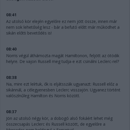
08:41
Az utolsó kör elején egyelőre ez nem jött össze, innen már
nem sok lehetőség lesz - bár a befutó előtt már működhet a
sikán előtti bevetődés is!
08:40
Norris végül áthámozta magát Hamiltonon, feljött az ötödik
helyre. De vajon Russell meg tudja-e ezt csinálni Leclerc-rel?
08:38
Na, mire ezt leírtuk, ők is eljátsszák ugyanazt: Russell előz a
sikánnál, a célegyenesben Leclerc visszajön. Ugyanez történt
valószínűleg Hamilton és Norris között.
08:37
Jön az utolsó négy kör, a dobogó alsó fokáért lehet még
összecsapás Leclerc és Russell között, de egyelőre a
Mercedes nem boldogul a Ferrarival...