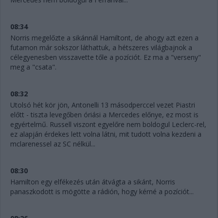
08:34
Norris megelőzte a sikánnál Hamiltont, de ahogy azt ezen a
futamon már sokszor láthattuk, a hétszeres világbajnok a
célegyenesben visszavette tőle a pozíciót. Ez ma a "verseny"
meg a "csata".
08:32
Utolsó hét kör jön, Antonelli 13 másodperccel vezet Piastri
előtt - tiszta levegőben óriási a Mercedes előnye, ez most is
egyértelmű. Russell viszont egyelőre nem boldogul Leclerc-rel,
ez alapján érdekes lett volna látni, mit tudott volna kezdeni a
mclarenessel az SC nélkül...
08:30
Hamilton egy elfékezés után átvágta a sikánt, Norris
panaszkodott is mögötte a rádión, hogy kérné a pozíciót...