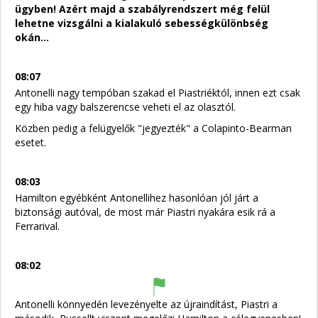
ügyben! Azért majd a szabályrendszert még felül
lehetne vizsgálni a kialakuló sebességkülönbség
okán...
08:07
Antonelli nagy tempóban szakad el Piastriéktól, innen ezt csak
egy hiba vagy balszerencse veheti el az olasztól.
Közben pedig a felügyelők "jegyezték" a Colapinto-Bearman
esetet.
08:03
Hamilton egyébként Antonellihez hasonlóan jól járt a
biztonsági autóval, de most már Piastri nyakára esik rá a
Ferrarival.
08:02
Antonelli könnyedén levezényelte az újraindítást, Piastri a