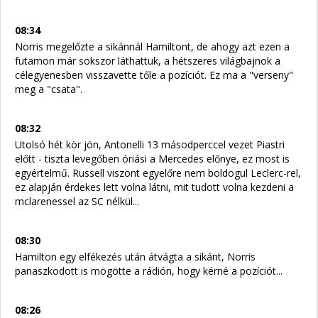
08:34
Norris megelőzte a sikánnál Hamiltont, de ahogy azt ezen a
futamon már sokszor láthattuk, a hétszeres világbajnok a
célegyenesben visszavette tőle a pozíciót. Ez ma a "verseny"
meg a "csata".
08:32
Utolsó hét kör jön, Antonelli 13 másodperccel vezet Piastri
előtt - tiszta levegőben óriási a Mercedes előnye, ez most is
egyértelmű. Russell viszont egyelőre nem boldogul Leclerc-rel,
ez alapján érdekes lett volna látni, mit tudott volna kezdeni a
mclarenessel az SC nélkül...
08:30
Hamilton egy elfékezés után átvágta a sikánt, Norris
panaszkodott is mögötte a rádión, hogy kérné a pozíciót...
08:26