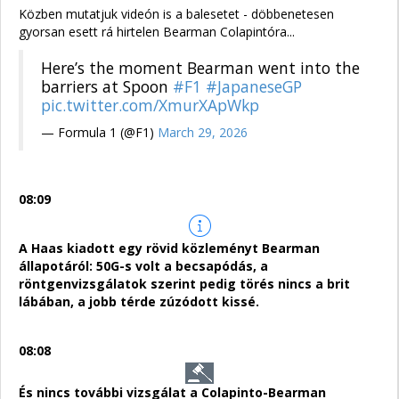
Közben mutatjuk videón is a balesetet - döbbenetesen
gyorsan esett rá hirtelen Bearman Colapintóra...
Here’s the moment Bearman went into the
barriers at Spoon
#F1
#JapaneseGP
pic.twitter.com/XmurXApWkp
— Formula 1 (@F1)
March 29, 2026
08:09
A Haas kiadott egy rövid közleményt Bearman
állapotáról: 50G-s volt a becsapódás, a
röntgenvizsgálatok szerint pedig törés nincs a brit
lábában, a jobb térde zúzódott kissé.
08:08
És nincs további vizsgálat a Colapinto-Bearman