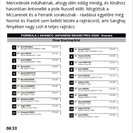
Mercedesek indulhatnak, ahogy idén eddig mindig, és Kínához
hasonlóan Antonellié a pole Russell előtt. Mögöttük a
McLarenek és a Ferrarik sorakoznak - ráadásul egyelőre még
Norrist és Piastrit sem kellett letolni a rajtrácsról, ami Sanghaj
fényében nagy szó! A teljes rajtrács:
06:33