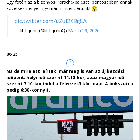
Egy fotón az a bizonyos Porsche-baleset, pontosabban annak
következménye - így már mindent értünk!
pic.twitter.com/uZul2XBg8A
— littlejohn (@littlejohnQ)
March 29, 2026
06:25
Na de mire ezt leírtuk, már meg is van az új kezdési
időpont: helyi idő szerint 14:10-kor, azaz magyar idő
szerint 7:10-kor indul a felvezető kör majd. A bokszutca
pedig 6:30-kor nyit.