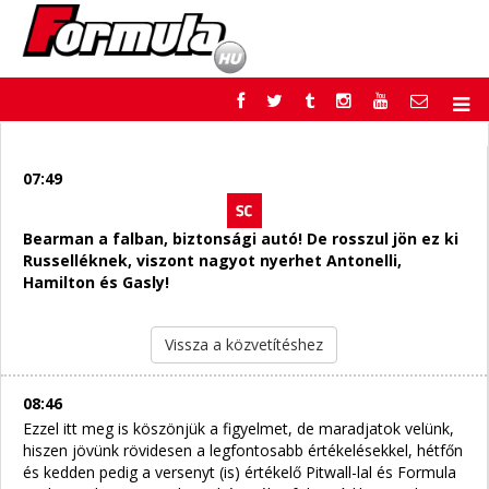
F1
PARC FERMÉ
FORMULA
MOTOR
07:49
NEMZETKÖZI
HAZAI
RETRO
EGYÉB
Bearman a falban, biztonsági autó! De rosszul jön ez ki
PODCAST
SHOP
Russelléknek, viszont nagyot nyerhet Antonelli,
LIVE
TIPPJÁTÉK
Hamilton és Gasly!
DIGITÁLIS MAGAZIN
PONTÁLLÁSOK
VERSENYNAPTÁRAK
Vissza a közvetítéshez
08:46
Ezzel itt meg is köszönjük a figyelmet, de maradjatok velünk,
hiszen jövünk rövidesen a legfontosabb értékelésekkel, hétfőn
és kedden pedig a versenyt (is) értékelő Pitwall-lal és Formula