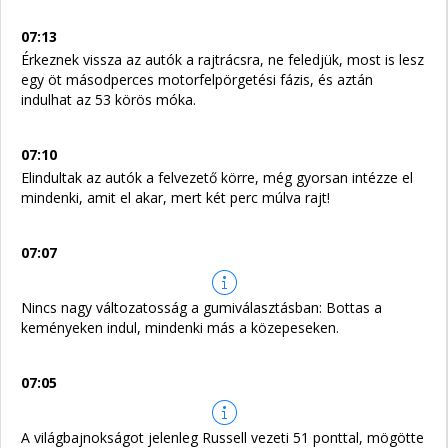
07:13
Érkeznek vissza az autók a rajtrácsra, ne feledjük, most is lesz
egy öt másodperces motorfelpörgetési fázis, és aztán
indulhat az 53 körös móka.
07:10
Elindultak az autók a felvezető körre, még gyorsan intézze el
mindenki, amit el akar, mert két perc múlva rajt!
07:07
Nincs nagy változatosság a gumiválasztásban: Bottas a
keményeken indul, mindenki más a közepeseken.
07:05
A világbajnokságot jelenleg Russell vezeti 51 ponttal, mögötte