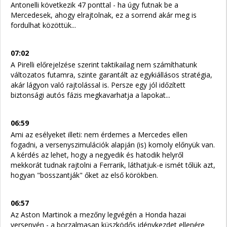
Antonelli következik 47 ponttal - ha úgy futnak be a
Mercedesek, ahogy elrajtolnak, ez a sorrend akár meg is
fordulhat közöttük...
07:02
A Pirelli előrejelzése szerint taktikailag nem számíthatunk
változatos futamra, szinte garantált az egykiállásos stratégia,
akár lágyon való rajtolással is. Persze egy jól időzített
biztonsági autós fázis megkavarhatja a lapokat...
06:59
Ami az esélyeket illeti: nem érdemes a Mercedes ellen
fogadni, a versenyszimulációk alapján (is) komoly előnyük van.
A kérdés az lehet, hogy a negyedik és hatodik helyről
mekkorát tudnak rajtolni a Ferrarik, láthatjuk-e ismét tőlük azt,
hogyan "bosszantják" őket az első körökben.
06:57
Az Aston Martinok a mezőny legvégén a Honda hazai
versenyén - a borzalmasan küszködős idénykezdet ellenére