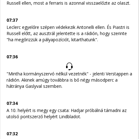
Russell ellen, most a ferraris is azonnal visszaelőzte az olaszt.
07:37
Leclerc egyelőre szépen védekezik Antonelli ellen. És Piastri is
Russell előtt, az ausztrál jelentette is a rádión, hogy szerinte
"ha megőrizzük a pályapozíciót, kitarthatunk".
07:36
"Mintha kormányszervó nélkül vezetnék" - jelenti Verstappen a
rádión. Akinek amúgy továbbra is bő négy másodperc a
hátránya Gaslyval szemben.
07:34
A 10. helyért is megy egy csata: Hadjar próbálná támadni az
utolsó pontszerző helyért Lindbladot.
07:32