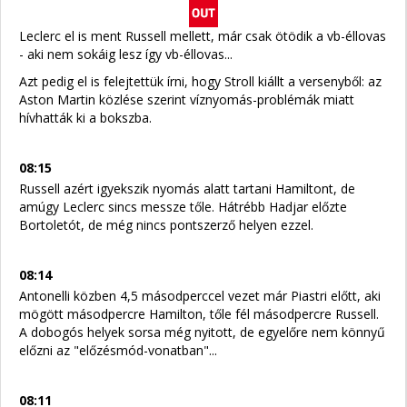
Leclerc el is ment Russell mellett, már csak ötödik a vb-éllovas
- aki nem sokáig lesz így vb-éllovas...
Azt pedig el is felejtettük írni, hogy Stroll kiállt a versenyből: az
Aston Martin közlése szerint víznyomás-problémák miatt
hívhatták ki a bokszba.
08:15
Russell azért igyekszik nyomás alatt tartani Hamiltont, de
amúgy Leclerc sincs messze tőle. Hátrébb Hadjar előzte
Bortoletót, de még nincs pontszerző helyen ezzel.
08:14
Antonelli közben 4,5 másodperccel vezet már Piastri előtt, aki
mögött másodpercre Hamilton, tőle fél másodpercre Russell.
A dobogós helyek sorsa még nyitott, de egyelőre nem könnyű
előzni az "előzésmód-vonatban"...
08:11