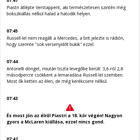
07:47
Piastri átlépte Verstappent, aki természetesen szintén még
bokszkiállás nélkül halad a hatodik helyen.
07:45
Russell-lel nem reagált a Mercedes, a brit jelezte is rádión,
hogy szerinte "sok versenyidőt bukik" ezzel.
07:44
Antonelli dönget, miután tiszta levegőbe került: 3,6-ról 2,8
másodpercre csökkent a lemaradása Russell-lel szemben.
Most ők ketten az élen, de még kerékcsere nélkül.
07:43
És most jön az élről Piastri a 18. kör végén! Nagyon
gyors a McLaren kiállása, ezzel nincs gond.
07:42