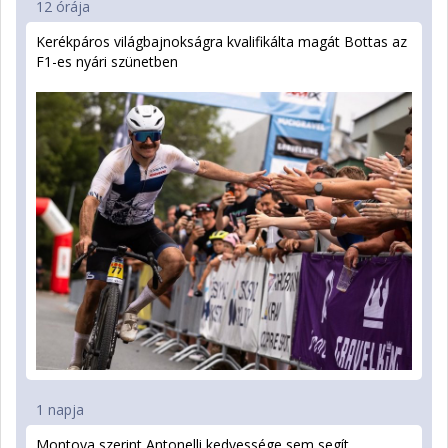
12 órája
Kerékpáros világbajnokságra kvalifikálta magát Bottas az
F1-es nyári szünetben
1 napja
Montoya szerint Antonelli kedvessége sem segít