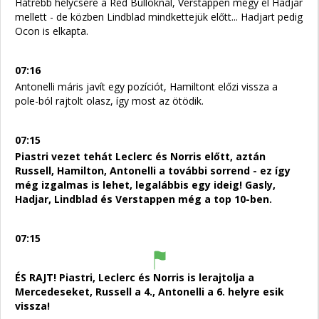
Hátrébb helycsere a Red Bulloknál, Verstappen megy el Hadjar
mellett - de közben Lindblad mindkettejük előtt... Hadjart pedig
Ocon is elkapta.
07:16
Antonelli máris javít egy pozíciót, Hamiltont előzi vissza a
pole-ból rajtolt olasz, így most az ötödik.
07:15
Piastri vezet tehát Leclerc és Norris előtt, aztán
Russell, Hamilton, Antonelli a további sorrend - ez így
még izgalmas is lehet, legalábbis egy ideig! Gasly,
Hadjar, Lindblad és Verstappen még a top 10-ben.
07:15
ÉS RAJT! Piastri, Leclerc és Norris is lerajtolja a
Mercedeseket, Russell a 4., Antonelli a 6. helyre esik
vissza!