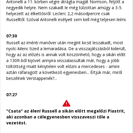
Antonelli a 11. körben végre átrágta magát Norrison, feljött a
negyedik helyre. Nem szakadt le még túlzottan amúgy a 3-5.
helyezett az élkettősről: Leclerc 2,2 másodpercre csak
Russelltől. Szóval Antonelli esélyeit sem kell még teljesen leírni.
07:30
Russell az iménti manőver után megint kicsit leszakadt, most
nyolc-kilenc tized a lemaradása. De a visszajátszásból kiderült,
hogy az az előzés is annak volt köszönhető, hogy a sikán előtt
a 130R-ből kijövet annyira visszalassultak már, hogy a jobb
töltöttség miatt kénytelen volt előzni a mercedeses - amire
aztán ráfaragott a következő egyenesben... Értjük már, miről
beszélnek Verstappenék?...
07:27
"Csata" az élen! Russell a sikán előtt megelőzi Piastrit,
aki azonban a célegyenesben visszaveszi tőle a
vezetést.