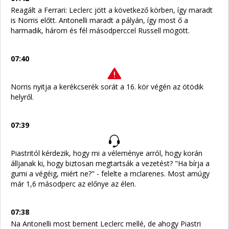
Reagált a Ferrari: Leclerc jött a következő körben, így maradt
is Norris előtt. Antonelli maradt a pályán, így most ő a
harmadik, három és fél másodperccel Russell mögött.
07:40
Norris nyitja a kerékcserék sorát a 16. kör végén az ötödik
helyről.
07:39
Piastritól kérdezik, hogy mi a véleménye arról, hogy korán
álljanak ki, hogy biztosan megtartsák a vezetést? "Ha bírja a
gumi a végéig, miért ne?" - felelte a mclarenes. Most amúgy
már 1,6 másodperc az előnye az élen.
07:38
Na Antonelli most bement Leclerc mellé, de ahogy Piastri