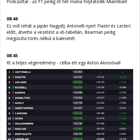
Podcasttal - az F1 pedig öt hét múlva folytatódik Miamiban!
08:46
Ez volt tehát a Japán Nagydíj: Antonelli nyert Piastri és Leclerc
előtt, átvette a vezetést a vb-tabellán, Bearman pedig
megúszta törés nélkül a balesetét.
08:45
Itt a teljes végeredmény - célba ért egy Aston Alonsóval!