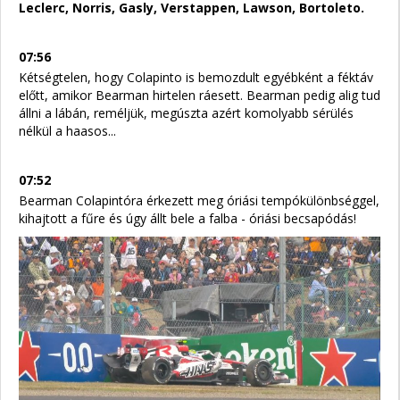
Leclerc, Norris, Gasly, Verstappen, Lawson, Bortoleto.
07:56
Kétségtelen, hogy Colapinto is bemozdult egyébként a féktáv
előtt, amikor Bearman hirtelen ráesett. Bearman pedig alig tud
állni a lábán, reméljük, megúszta azért komolyabb sérülés
nélkül a haasos...
07:52
Bearman Colapintóra érkezett meg óriási tempókülönbséggel,
kihajtott a fűre és úgy állt bele a falba - óriási becsapódás!