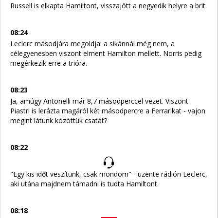
Russell is elkapta Hamiltont, visszajött a negyedik helyre a brit.
08:24
Leclerc másodjára megoldja: a sikánnál még nem, a
célegyenesben viszont elment Hamilton mellett. Norris pedig
megérkezik erre a trióra.
08:23
Ja, amúgy Antonelli már 8,7 másodperccel vezet. Viszont
Piastri is lerázta magáról két másodpercre a Ferrarikat - vajon
megint látunk közöttük csatát?
08:22
"Egy kis időt veszítünk, csak mondom" - üzente rádión Leclerc,
aki utána majdnem támadni is tudta Hamiltont.
08:18