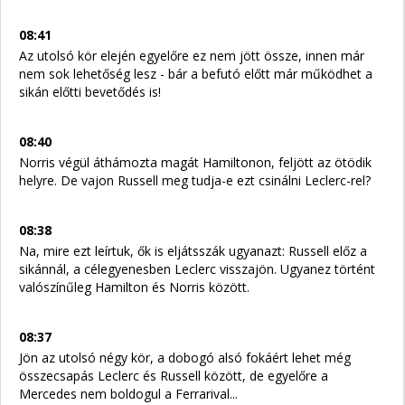
08:41
Az utolsó kör elején egyelőre ez nem jött össze, innen már
nem sok lehetőség lesz - bár a befutó előtt már működhet a
sikán előtti bevetődés is!
08:40
Norris végül áthámozta magát Hamiltonon, feljött az ötödik
helyre. De vajon Russell meg tudja-e ezt csinálni Leclerc-rel?
08:38
Na, mire ezt leírtuk, ők is eljátsszák ugyanazt: Russell előz a
sikánnál, a célegyenesben Leclerc visszajön. Ugyanez történt
valószínűleg Hamilton és Norris között.
08:37
Jön az utolsó négy kör, a dobogó alsó fokáért lehet még
összecsapás Leclerc és Russell között, de egyelőre a
Mercedes nem boldogul a Ferrarival...