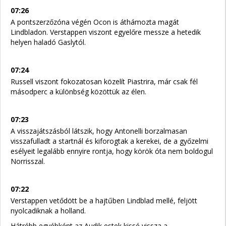
07:26
A pontszerzőzóna végén Ocon is áthámozta magát
Lindbladon. Verstappen viszont egyelőre messze a hetedik
helyen haladó Gaslytól.
07:24
Russell viszont fokozatosan közelít Piastrira, már csak fél
másodperc a különbség közöttük az élen.
07:23
A visszajátszásból látszik, hogy Antonelli borzalmasan
visszafulladt a startnál és kiforogtak a kerekei, de a győzelmi
esélyeit legalább ennyire rontja, hogy körök óta nem boldogul
Norrisszal.
07:22
Verstappen vetődött be a hajtűben Lindblad mellé, feljött
nyolcadiknak a holland.
Hátrébb egyébként az Audik estek kissé vissza a