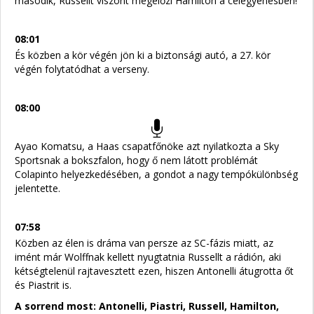
második, Russellt viszont megelőzi Hamilton a célegyenesben!
08:01
És közben a kör végén jön ki a biztonsági autó, a 27. kör
végén folytatódhat a verseny.
08:00
Ayao Komatsu, a Haas csapatfőnöke azt nyilatkozta a Sky
Sportsnak a bokszfalon, hogy ő nem látott problémát
Colapinto helyezkedésében, a gondot a nagy tempókülönbség
jelentette.
07:58
Közben az élen is dráma van persze az SC-fázis miatt, az
imént már Wolffnak kellett nyugtatnia Russellt a rádión, aki
kétségtelenül rajtavesztett ezen, hiszen Antonelli átugrotta őt
és Piastrit is.
A sorrend most: Antonelli, Piastri, Russell, Hamilton,