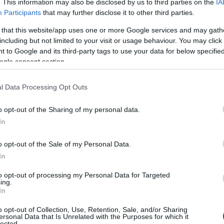
. This information may also be disclosed by us to third parties on the
IA
Participants
that may further disclose it to other third parties.
ahatárok miatt, mi jöhet még...
 that this website/app uses one or more Google services and may gath
including but not limited to your visit or usage behaviour. You may click 
 to Google and its third-party tags to use your data for below specifi
tés miatt. Jelezték neki korábban a csapat részéről, hogy gond
ogle consent section.
ing hiba. A kormánykijelző. Valami nagy baj van ezzel az
l Data Processing Opt Outs
égül Norris feljött a dobogóra.
o opt-out of the Sharing of my personal data.
In
. köréből:
o opt-out of the Sale of my Personal Data.
In
to opt-out of processing my Personal Data for Targeted
ing.
In
o opt-out of Collection, Use, Retention, Sale, and/or Sharing
ersonal Data that Is Unrelated with the Purposes for which it
lected.