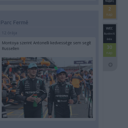
Nagydíj
2
nap
Parc Fermé
WEC
12 órája
Austini 6
órás
Montoya szerint Antonelli kedvessége sem segít
30
Russellen
nap