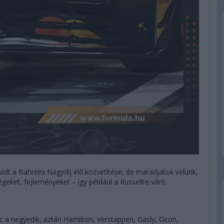
olt a Bahreini Nagydíj élő közvetítése, de maradjatok velünk,
geket, fejleményeket – így például a Russellre váró
rc a negyedik, aztán Hamilton, Verstappen, Gasly, Ocon,