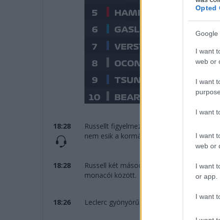
Opted 
Google 
I want t
web or d
I want t
purpose
I want 
18:28
Russellt figyelmeztetik, hogy elmehet a ko
nem esik a kormány.
I want t
web or d
18:28
Russell két másodperc fölé hízlalta előny
I want t
monacói között.
or app.
I want t
18:26
Leclerc gyönyörűen védekezik Norrisszal s
I want t