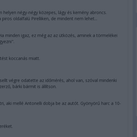
om helyen négy-négy közepes, lágy és kemény abroncs.
 piros oldalfalú Pirelliken, de mindent nem lehet...
 Ha minden igaz, ez még az az ütközés, aminek a törmelékei
gyezni".
tést koccanás miatt.
sellt végre odatette az időmérés, ahol van, szóval mindenki
ző, bárki bármit is állítson.
, aki mellé Antonelli dobja be az autót. Gyönyörű harc a 10-
eréket.