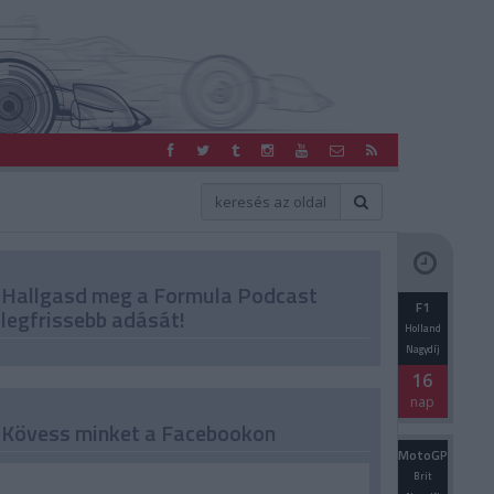
Hallgasd meg a Formula Podcast
F1
legfrissebb adását!
Holland
Nagydíj
16
nap
Kövess minket a Facebookon
MotoGP
Brit