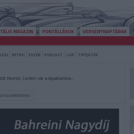
ITÁLIS MAGAZIN
PONTÁLLÁSOK
VERSENYNAPTÁRAK
AZAI
RETRO
EGYÉB
PODCAST
LIVE
TIPPJÁTÉK
ött Norrist, Leclerc vár a lepattanóra...
 a közvetítéshez