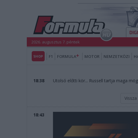
DIG
2026. augusztus 7. péntek
SHOP
F1
FORMULA
MOTOR
NEMZETKÖZI
H
18:38
Utolsó előtti kör... Russell tartja maga mög
Vissza
18:43