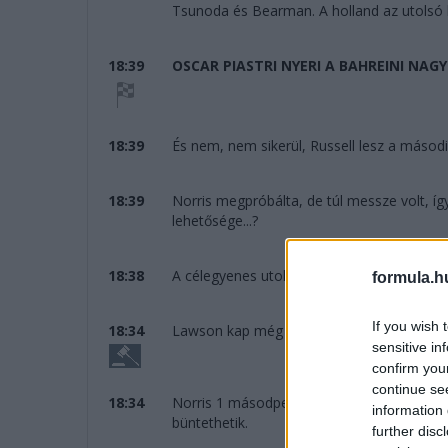
Tsunoda és Bearman. A holland az utolsó k
18:39
OSCAR PIASTRI NYERI A BAHREINI NAGY
18:39
És nem, nem sikerül, Russell lesz a második
18:39
Norris megpróbálta, de túl messze volt, í
lehetősége...?
18:38
A célegyenes utoljára...
formula.h
If you wish 
18:34
Lawson kap még egy tízest. Jól van.
sensitive in
confirm you
continue se
18:34
Norris 1 másodpercre Russell mögött. Előbb
information 
büntethetik.
further disc