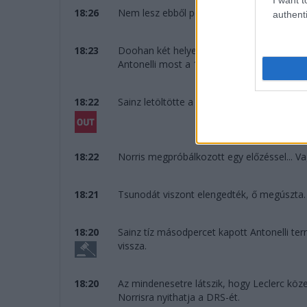
18:26
Nem lesz ebből pontszerzés, Doohan még eg
authenti
18:23
Doohan két helyet visszaesett, ezzel Bear
Antonelli most a 11. helyen áll az egyre h
18:22
Sainz letöltötte a tízesét, majd kiáll a bok
18:22
Norris megpróbálkozott egy előzéssel... Va
18:21
Tsunodát viszont elengedték, ő megúszta.
18:20
Sainz tíz másodpercet kapott Antonelli terr
vissza.
18:20
Az mindenesetre látszik, hogy Leclerc köz
Norrisra nyithatja a DRS-ét.