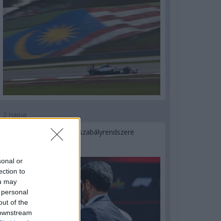
2 napja
Ilyen lehet a jövő F1-es szabályrendszere
Domenicali szerint
sonal or
ection to
ou may
 personal
out of the
 downstream