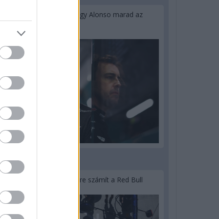
Newey biztos benne, hogy Alonso marad az
Aston Martinnál
3 napja
Lassuló fejlesztési ütemre számít a Red Bull