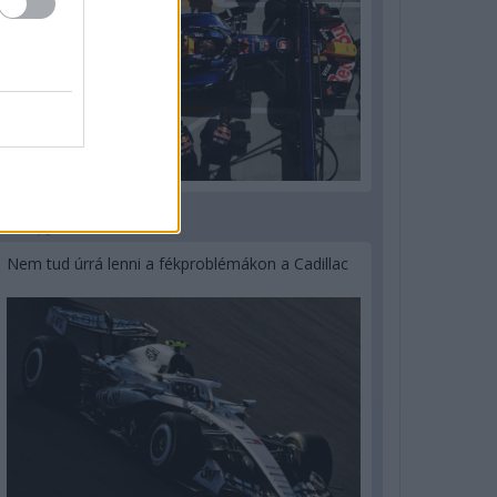
3 napja
Nem tud úrrá lenni a fékproblémákon a Cadillac