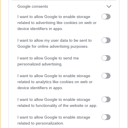
Leclerc megtámadta Norrist a célegyenes végén, de annyira
Google consents
mélyet fékezett, hogy onnan nem lehetett befejezni az
előzést.
I want to allow Google to enable storage
related to advertising like cookies on web or
device identifiers in apps.
17:43
I want to allow my user data to be sent to
Antonelli utolsó figyelmeztetést kap a pályahatárok miatt (a
Google for online advertising purposes.
nyakán közben Hamiltonnal).
I want to allow Google to send me
personalized advertising.
17:42
Egy pillanatnyi állás 23 kör után:
I want to allow Google to enable storage
related to analytics like cookies on web or
device identifiers in apps.
I want to allow Google to enable storage
related to functionality of the website or app.
I want to allow Google to enable storage
related to personalization.