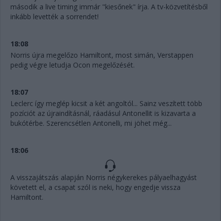
második a live timing immár "kiesőnek" írja. A tv-közvetítésből
inkább levették a sorrendet!
18:08
Norris újra megelőzo Hamiltont, most simán, Verstappen
pedig végre letudja Ocon megelőzését.
18:07
Leclerc így meglép kicsit a két angoltól... Sainz veszített több
pozíciót az újraindításnál, ráadásul Antonellit is kizavarta a
bukótérbe. Szerencsétlen Antonelli, mi jöhet még...
18:06
A visszajátszás alapján Norris négykerekes pályaelhagyást
követett el, a csapat szól is neki, hogy engedje vissza
Hamiltont.