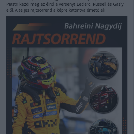
Piastri kezdi meg az élről a versenyt Leclerc, Russell és Gasly
elől. A teljes rajtsorrend a képre kattintva érhető el!