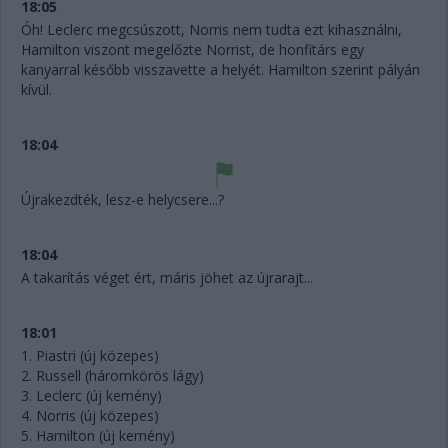
18:05
Óh! Leclerc megcsúszott, Norris nem tudta ezt kihasználni,
Hamilton viszont megelőzte Norrist, de honfitárs egy
kanyarral később visszavette a helyét. Hamilton szerint pályán
kívül.
18:04
Újrakezdték, lesz-e helycsere...?
18:04
A takarítás véget ért, máris jöhet az újrarajt...
18:01
1. Piastri (új közepes)
2. Russell (háromkörös lágy)
3. Leclerc (új kemény)
4. Norris (új közepes)
5. Hamilton (új kemény)