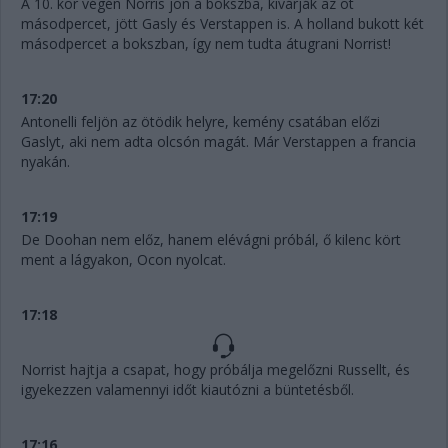
A 10. kör végén Norris jön a bokszba, kivárják az öt
másodpercet, jött Gasly és Verstappen is. A holland bukott két
másodpercet a bokszban, így nem tudta átugrani Norrist!
17:20
Antonelli feljön az ötödik helyre, kemény csatában előzi
Gaslyt, aki nem adta olcsón magát. Már Verstappen a francia
nyakán.
17:19
De Doohan nem előz, hanem elévágni próbál, ő kilenc kört
ment a lágyakon, Ocon nyolcat.
17:18
Norrist hajtja a csapat, hogy próbálja megelőzni Russellt, és
igyekezzen valamennyi időt kiautózni a büntetésből.
17:16