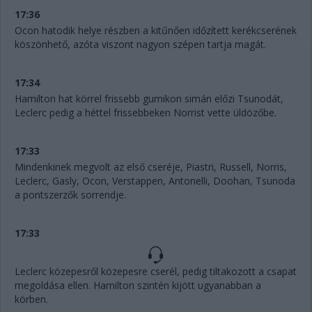
17:36
Ocon hatodik helye részben a kitűnően időzített kerékcserének
köszönhető, azóta viszont nagyon szépen tartja magát.
17:34
Hamilton hat körrel frissebb gumikon simán előzi Tsunodát,
Leclerc pedig a héttel frissebbeken Norrist vette üldözőbe.
17:33
Mindenkinek megvolt az első cseréje, Piastri, Russell, Norris,
Leclerc, Gasly, Ocon, Verstappen, Antonelli, Doohan, Tsunoda
a pontszerzők sorrendje.
17:33
Leclerc közepesről közepesre cserél, pedig tiltakozott a csapat
megoldása ellen. Hamilton szintén kijött ugyanabban a
körben.