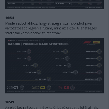
16:54
Minden adott ahhoz, hogy stratégiai szempontból jóval
változatosabb legyen a futam, mint az előző. A lehetséges
stratégiai kombinációk itt láthatóak:
16:49
Az első két rajtsorban négy különböző csapat pilótái állnak: