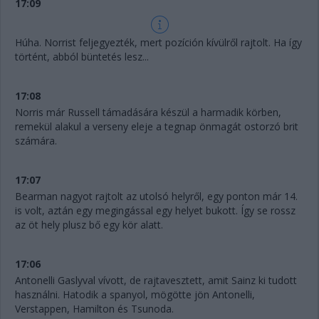
17:09
Húha. Norrist feljegyezték, mert pozíción kívülről rajtolt. Ha így
történt, abból büntetés lesz...
17:08
Norris már Russell támadására készül a harmadik körben,
remekül alakul a verseny eleje a tegnap önmagát ostorzó brit
számára.
17:07
Bearman nagyot rajtolt az utolsó helyről, egy ponton már 14.
is volt, aztán egy megingással egy helyet bukott. Így se rossz
az öt hely plusz bő egy kör alatt.
17:06
Antonelli Gaslyval vívott, de rajtavesztett, amit Sainz ki tudott
használni. Hatodik a spanyol, mögötte jön Antonelli,
Verstappen, Hamilton és Tsunoda.