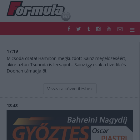
F1
PARC FERMÉ
FORMULA
MOTOR
17:19
NEMZETKÖZI
HAZAI
Micsoda csata! Hamilton megküzdött Sainz megelőzéséért,
akire aztán Tsunoda is lecsapott. Sainz így csak a tizedik és
RETRO
EGYÉB
Doohan támadja őt.
PODCAST
SHOP
LIVE
TIPPJÁTÉK
DIGITÁLIS MAGAZIN
PONTÁLLÁSOK
Vissza a közvetítéshez
VERSENYNAPTÁRAK
18:43