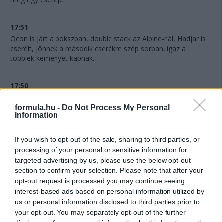
17:51
Ocon is járt a bokszban, double stack az Alpine-nál, Hadjar is
cserélt, jönnek a második cserékre szép sorban, igaz a
többiek keményet kapnak.
17:50
Na ezt nem láttuk jönni, ahogy az angol mondja. Antonelli
féltáv előtt
LÁGYAKAT
kap. Azaz három cserét tervez a
formula.hu -
Do Not Process My Personal
Information
Mercedes.
If you wish to opt-out of the sale, sharing to third parties, or
17:48
processing of your personal or sensitive information for
Hihetetlen.
Verstappennek ezúttal nem tudták leszedni a
targeted advertising by us, please use the below opt-out
jobb elsőjét, így aztán a második cseréje után a tökutolsó
section to confirm your selection. Please note that after your
helyre jön vissza. Persze ebben az is benne van, hogy egyedül
opt-out request is processed you may continue seeing
ő cserélt kétszer eddig, féltáv előtt visszarakták a
interest-based ads based on personal information utilized by
közepeseket.
us or personal information disclosed to third parties prior to
your opt-out. You may separately opt-out of the further