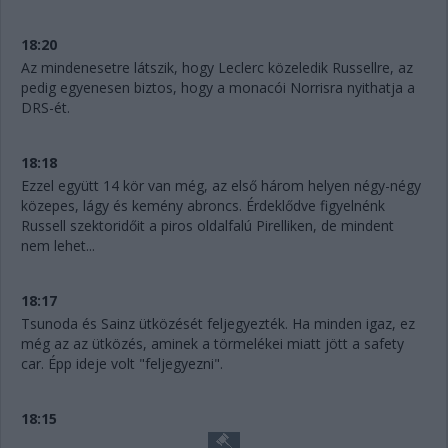
18:20
Az mindenesetre látszik, hogy Leclerc közeledik Russellre, az
pedig egyenesen biztos, hogy a monacói Norrisra nyithatja a
DRS-ét.
18:18
Ezzel együtt 14 kör van még, az első három helyen négy-négy
közepes, lágy és kemény abroncs. Érdeklődve figyelnénk
Russell szektoridőit a piros oldalfalú Pirelliken, de mindent
nem lehet...
18:17
Tsunoda és Sainz ütközését feljegyezték. Ha minden igaz, ez
még az az ütközés, aminek a törmelékei miatt jött a safety
car. Épp ideje volt "feljegyezni".
18:15