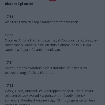
Biztonsági autó!
17:56
Az eltérő taktikák szép csatákat eredményeznek...
17:55
Ocon és Antonelli áthámozza magát Alonsón, de az olasznak
most már a Haast is le kellen tudnia ahhoz, hogy ki tudja
taposni a lágyakból, ami bennük van.
17:54
Sainz! Kemény csatában előzi Tsunodát, de a két autó
összeér, rongálódás is történt...
17:53
Gasly, Ocon, Antonelli és Verstappen második cseréi miatt
teljesen összekavarodik a pontzóna második felének
sorrendje. Ráadásul Antonelli úgy 13., hogy garantáltan lesz
még egy cseréje.