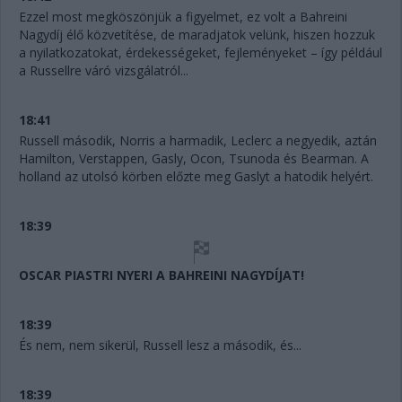
Ezzel most megköszönjük a figyelmet, ez volt a Bahreini
Nagydíj élő közvetítése, de maradjatok velünk, hiszen hozzuk
a nyilatkozatokat, érdekességeket, fejleményeket – így például
a Russellre váró vizsgálatról...
18:41
Russell második, Norris a harmadik, Leclerc a negyedik, aztán
Hamilton, Verstappen, Gasly, Ocon, Tsunoda és Bearman. A
holland az utolsó körben előzte meg Gaslyt a hatodik helyért.
18:39
OSCAR PIASTRI NYERI A BAHREINI NAGYDÍJAT!
18:39
És nem, nem sikerül, Russell lesz a második, és...
18:39