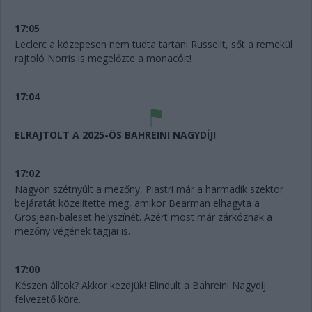
17:05
Leclerc a közepesen nem tudta tartani Russellt, sőt a remekül
rajtoló Norris is megelőzte a monacóit!
17:04
ELRAJTOLT A 2025-ÖS BAHREINI NAGYDÍJ!
17:02
Nagyon szétnyúlt a mezőny, Piastri már a harmadik szektor
bejáratát közelítette meg, amikor Bearman elhagyta a
Grosjean-baleset helyszínét. Azért most már zárkóznak a
mezőny végének tagjai is.
17:00
Készen álltok? Akkor kezdjük! Elindult a Bahreini Nagydíj
felvezető köre.