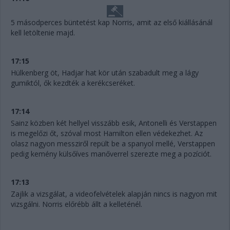
5 másodperces büntetést kap Norris, amit az első kiállásánál
kell letöltenie majd.
17:15
Hülkenberg öt, Hadjar hat kör után szabadult meg a lágy
gumiktól, ők kezdték a kerékcseréket.
17:14
Sainz közben két hellyel visszább esik, Antonelli és Verstappen
is megelőzi őt, szóval most Hamilton ellen védekezhet. Az
olasz nagyon messziről repült be a spanyol mellé, Verstappen
pedig kemény külsőíves manőverrel szerezte meg a pozíciót.
17:13
Zajlik a vizsgálat, a videofelvételek alapján nincs is nagyon mit
vizsgálni. Norris előrébb állt a kelleténél.