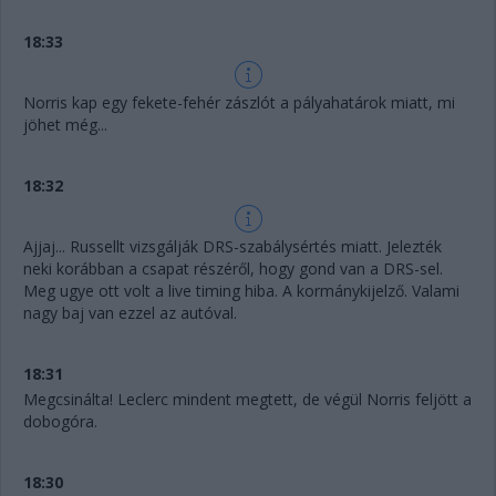
18:33
Norris kap egy fekete-fehér zászlót a pályahatárok miatt, mi
jöhet még...
18:32
Ajjaj... Russellt vizsgálják DRS-szabálysértés miatt. Jelezték
neki korábban a csapat részéről, hogy gond van a DRS-sel.
Meg ugye ott volt a live timing hiba. A kormánykijelző. Valami
nagy baj van ezzel az autóval.
18:31
Megcsinálta! Leclerc mindent megtett, de végül Norris feljött a
dobogóra.
18:30