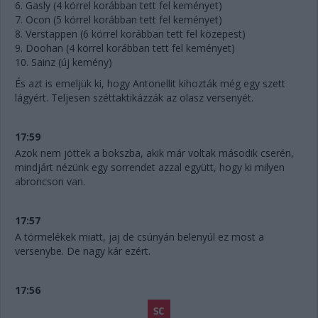
6. Gasly (4 körrel korábban tett fel keményet)
7. Ocon (5 körrel korábban tett fel keményet)
8. Verstappen (6 körrel korábban tett fel közepest)
9. Doohan (4 körrel korábban tett fel keményet)
10. Sainz (új kemény)
És azt is emeljük ki, hogy Antonellit kihozták még egy szett
lágyért. Teljesen széttaktikázzák az olasz versenyét.
17:59
Azok nem jöttek a bokszba, akik már voltak második cserén,
mindjárt nézünk egy sorrendet azzal együtt, hogy ki milyen
abroncson van.
17:57
A törmelékek miatt, jaj de csúnyán belenyúl ez most a
versenybe. De nagy kár ezért.
17:56