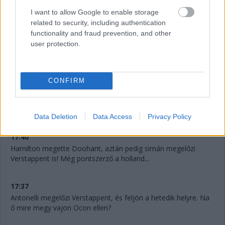
I want to allow Google to enable storage
related to security, including authentication
functionality and fraud prevention, and other
user protection.
CONFIRM
17:41
Verstappent már Doohan is támadja! Micsoda élmény ez a
fiataloknak.
Data Deletion
Data Access
Privacy Policy
17:40
Hamilton megette Doohant, aztán pedig simán megelőzi
Verstappent is! Még pontszerző a holland...
17:37
Antonelli megelőzi Verstappent, és feljön a hetedik helyre. Na
ő mire megy vajon Ocon ellen?