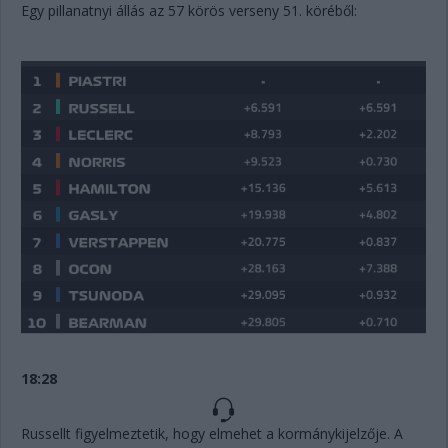
Egy pillanatnyi állás az 57 körös verseny 51. köréből:
18:28
Russellt figyelmeztetik, hogy elmehet a kormánykijelzője. A