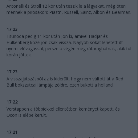
Antonelli és Stroll 12 kör után teszik le a lágyakat, még öten
mennek a pirosakon: Piastri, Russell, Sainz, Albon és Bearman.
17:23
Tsunoda pedig 11 kör után jön ki, amivel Hadjar és
Hülkenberg közé jön csak vissza. Nagyob sokat lehetett itt
nyerni elévágással, persze a végén még ráfaraghatnak, akik túl
korán jöttek.
17:23
A visszajátszásból az is kiderült, hogy nem váltott át a Red
Bull bokszutcai lámpája zöldre, ezen bukott a holland.
17:22
Verstappen a többiekkel ellentétben keményet kapott, és
Ocon is elébe került.
17:21