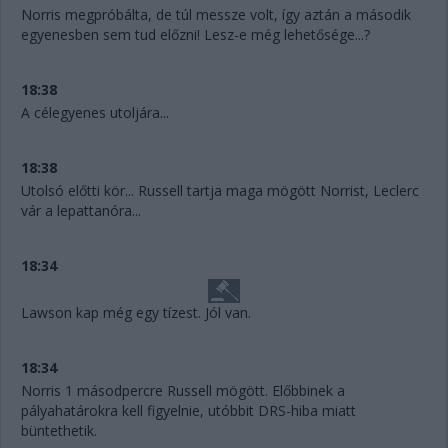
Norris megpróbálta, de túl messze volt, így aztán a második
egyenesben sem tud előzni! Lesz-e még lehetősége...?
18:38
A célegyenes utoljára...
18:38
Utolsó előtti kör... Russell tartja maga mögött Norrist, Leclerc
vár a lepattanóra...
18:34
Lawson kap még egy tízest. Jól van.
18:34
Norris 1 másodpercre Russell mögött. Előbbinek a
pályahatárokra kell figyelnie, utóbbit DRS-hiba miatt
büntethetik.