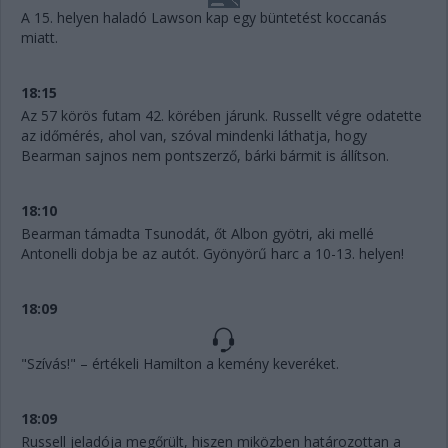
A 15. helyen haladó Lawson kap egy büntetést koccanás
miatt.
18:15
Az 57 körös futam 42. körében járunk. Russellt végre odatette
az időmérés, ahol van, szóval mindenki láthatja, hogy
Bearman sajnos nem pontszerző, bárki bármit is állítson.
18:10
Bearman támadta Tsunodát, őt Albon gyötri, aki mellé
Antonelli dobja be az autót. Gyönyörű harc a 10-13. helyen!
18:09
"Szívás!" – értékeli Hamilton a kemény keveréket.
18:09
Russell jeladója megőrült, hiszen miközben határozottan a