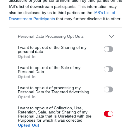
17:47
disclosure of your personal information by third parties on the
IAB’s list of downstream participants. This information may
Piastriról nem ejtettünk mostanában egy árva szót sem. Nos,
hat másodperccel vezet Russell előtt, Leclerc tempóját
also be disclosed by us to third parties on the
IAB’s List of
hozza...
Downstream Participants
that may further disclose it to other
third parties.
17:47
Please note that this website/app uses one or more Google
Personal Data Processing Opt Outs
Leclerc már Russellre zárkózik fel, hamarosan támadási
services and may gather and store information including but
közelségben lesz.
not limited to your visit or usage behaviour. You may click to
I want to opt-out of the Sharing of my
personal data.
grant or deny consent to Google and its third-party tags to
Opted In
use your data for below specified purposes in below Google
17:46
consent section.
I want to opt-out of the Sale of my
Ocont Antonelli és Verstappen nem tudta megelőzni. De most
Personal Data.
jön Hamilton. És megy.
Opted In
I want to opt-out of processing my
17:45
Personal Data for Targeted Advertising.
Opted In
Két előzés szinte egyszerre! Leclerc feljön harmadiknak Norris
elé, Hamilton meg hetediknek Antonelli elé. Beválni látszik a
I want to opt-out of Collection, Use,
Ferrari taktikája!
Retention, Sale, and/or Sharing of my
Personal Data that Is Unrelated with the
Purposes for which it was collected.
Opted Out
17:44