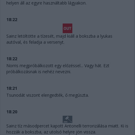
helyen áll az egyre használtabb lágyakon.
18:22
Sainz letöltötte a tízesét, majd kiáll a bokszba a lyukas
autóval, és feladja a versenyt.
18:22
Norris megpróbálkozott egy előzéssel... Vagy hát. Ezt
próbálkozásnak is nehéz nevezni.
18:21
Tsunodát viszont elengedték, ő megúszta.
18:20
Sainz tíz másodpercet kapott Antonelli terrorizálása miatt. Ki is
hozzák a bokszba, az utolsó helyre jön vissza.