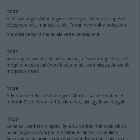
17:32
A 16. kör végén Albon lágyról keményre, Alonso közepesről
közepesre vált, már csak a két Ferrari nem volt a bokszban.
Antonelli pedig támadás alá vette Verstappent!
17:31
Verstappen továbbra is hiába próbálja Ocont megelőzni, aki
mögé a bokszutcai lámpa hibája miatt esett vissza. Antonelli
mögöttük halad.
17:29
A Ferrari szerelői sétáltak egyet. Abronccsal a kezükben. A
mérnök B tervet említett Leclerc-nek, aki egy D-vel reagált.
17:29
Sainz és Bearman is kijött, így a 15. körben már csak Albon
halad lágyakon. Ami pedig a felrakott abroncsokat illeti:
Verstappen, valamint a mezőny végén Bearman, Lawson és