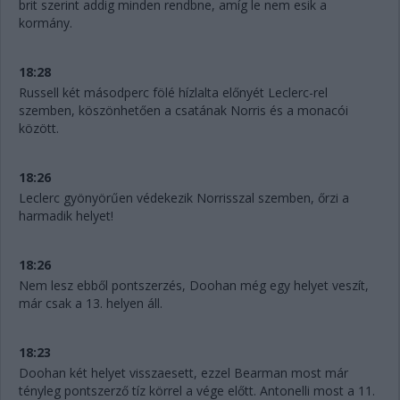
brit szerint addig minden rendbne, amíg le nem esik a
kormány.
18:28
Russell két másodperc fölé hízlalta előnyét Leclerc-rel
szemben, köszönhetően a csatának Norris és a monacói
között.
18:26
Leclerc gyönyörűen védekezik Norrisszal szemben, őrzi a
harmadik helyet!
18:26
Nem lesz ebből pontszerzés, Doohan még egy helyet veszít,
már csak a 13. helyen áll.
18:23
Doohan két helyet visszaesett, ezzel Bearman most már
tényleg pontszerző tíz körrel a vége előtt. Antonelli most a 11.