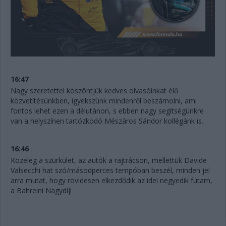
16:47
Nagy szeretettel köszöntjük kedves olvasóinkat élő
közvetítésünkben, igyekszünk mindenről beszámolni, ami
fontos lehet ezen a délutánon, s ebben nagy segítségünkre
van a helyszínen tartózkodó Mészáros Sándor kollégánk is.
16:46
Közeleg a szürkület, az autók a rajtrácson, mellettük Davide
Valsecchi hat szó/másodperces tempóban beszél, minden jel
arra mutat, hogy rövidesen elkezdődik az idei negyedik futam,
a Bahreini Nagydíj!