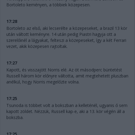
Bortoleto keményen, a többiek közepesen.
17:28
Bortoleto az első, aki lecserélte a közepeseket, a brazil 13 kör
után váltott keményre. 14 után pedig Piastri hagyja ott a
szerelőinél a lágyakat, felteszi a közepeseket, így a két Ferrari
vezet, akik közepesen rajtoltak.
17:27
Kapott, és visszajött Norris elé. Az öt másodperc büntetést
Russell három kör előnyre váltotta, amit megtehetett pluszban
anélkül, hogy Norris megelőzte volna.
17:25
Tsunoda is többet volt a bokszban a kelleténél, ugyanis ő sem
kapott zöldet. Nézzük, Russell kap-e, aki a 13. kör végén áll a
bokszba.
17:25