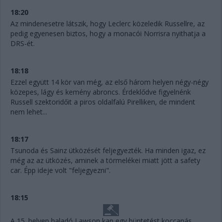
18:20
Az mindenesetre látszik, hogy Leclerc közeledik Russellre, az
pedig egyenesen biztos, hogy a monacói Norrisra nyithatja a
DRS-ét.
18:18
Ezzel együtt 14 kör van még, az első három helyen négy-négy
közepes, lágy és kemény abroncs. Érdeklődve figyelnénk
Russell szektoridőit a piros oldalfalú Pirelliken, de mindent
nem lehet...
18:17
Tsunoda és Sainz ütközését feljegyezték. Ha minden igaz, ez
még az az ütközés, aminek a törmelékei miatt jött a safety
car. Épp ideje volt "feljegyezni".
18:15
A 15. helyen haladó Lawson kap egy büntetést koccanás