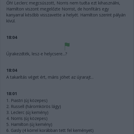
Óh! Leclerc megcsúszott, Norris nem tudta ezt kihasználni,
Hamilton viszont megelőzte Norrist, de honfitárs egy
kanyarral később visszavette a helyét. Hamilton szerint pályán
kívül.
18:04
Újrakezdték, lesz-e helycsere...?
18:04
A takarítás véget ért, máris jöhet az újrarajt...
18:01
1. Piastri (új közepes)
2. Russell (háromkörös lágy)
3. Leclerc (új kemény)
4. Norris (új közepes)
5. Hamilton (új kemény)
6. Gasly (4 körrel korábban tett fel keményet)