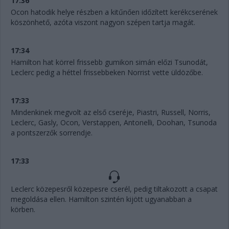
17:36
Ocon hatodik helye részben a kitűnően időzített kerékcserének
köszönhető, azóta viszont nagyon szépen tartja magát.
17:34
Hamilton hat körrel frissebb gumikon simán előzi Tsunodát,
Leclerc pedig a héttel frissebbeken Norrist vette üldözőbe.
17:33
Mindenkinek megvolt az első cseréje, Piastri, Russell, Norris,
Leclerc, Gasly, Ocon, Verstappen, Antonelli, Doohan, Tsunoda
a pontszerzők sorrendje.
17:33
Leclerc közepesről közepesre cserél, pedig tiltakozott a csapat
megoldása ellen. Hamilton szintén kijött ugyanabban a
körben.