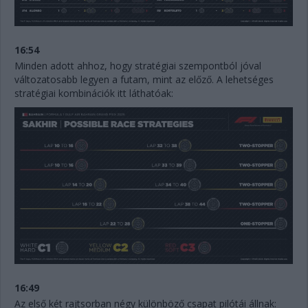
16:54
Minden adott ahhoz, hogy stratégiai szempontból jóval
változatosabb legyen a futam, mint az előző. A lehetséges
stratégiai kombinációk itt láthatóak:
16:49
Az első két rajtsorban négy különböző csapat pilótái állnak: