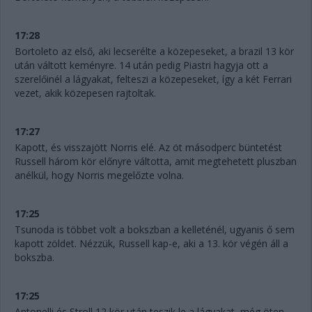
17:28
Bortoleto az első, aki lecserélte a közepeseket, a brazil 13 kör
után váltott keményre. 14 után pedig Piastri hagyja ott a
szerelőinél a lágyakat, felteszi a közepeseket, így a két Ferrari
vezet, akik közepesen rajtoltak.
17:27
Kapott, és visszajött Norris elé. Az öt másodperc büntetést
Russell három kör előnyre váltotta, amit megtehetett pluszban
anélkül, hogy Norris megelőzte volna.
17:25
Tsunoda is többet volt a bokszban a kelleténél, ugyanis ő sem
kapott zöldet. Nézzük, Russell kap-e, aki a 13. kör végén áll a
bokszba.
17:25
Antonelli és Stroll 12 kör után teszik le a lágyakat, még öten