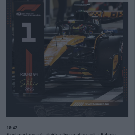
18:42
Ezzel most megköszönjük a figyelmet, ez volt a Bahreini