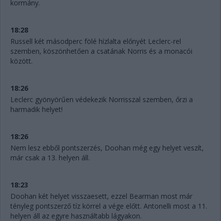
kormány.
18:28
Russell két másodperc fölé hízlalta előnyét Leclerc-rel
szemben, köszönhetően a csatának Norris és a monacói
között.
18:26
Leclerc gyönyörűen védekezik Norrisszal szemben, őrzi a
harmadik helyet!
18:26
Nem lesz ebből pontszerzés, Doohan még egy helyet veszít,
már csak a 13. helyen áll.
18:23
Doohan két helyet visszaesett, ezzel Bearman most már
tényleg pontszerző tíz körrel a vége előtt. Antonelli most a 11.
helyen áll az egyre használtabb lágyakon.