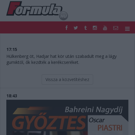
F1
PARC FERMÉ
FORMULA
MOTOR
17:15
NEMZETKÖZI
HAZAI
Hülkenberg öt, Hadjar hat kör után szabadult meg a lágy
gumiktól, ők kezdték a kerékcseréket.
RETRO
EGYÉB
PODCAST
SHOP
LIVE
TIPPJÁTÉK
Vissza a közvetítéshez
DIGITÁLIS MAGAZIN
PONTÁLLÁSOK
VERSENYNAPTÁRAK
18:43