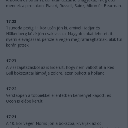
mennek a pirosakon: Piastri, Russell, Sainz, Albon és Bearman.
17:23
Tsunoda pedig 11 kör után jön ki, amivel Hadjar és
Hülkenberg közé jön csak vissza. Nagyob sokat lehetett itt
nyerni elévágással, persze a végén még ráfaraghatnak, akik túl
korán jöttek.
17:23
A visszajátszásból az is kiderült, hogy nem váltott át a Red
Bull bokszutcai lámpája zöldre, ezen bukott a holland.
17:22
Verstappen a többiekkel ellentétben keményet kapott, és
Ocon is elébe került.
17:21
A 10. kör végén Norris jön a bokszba, kivárják az öt