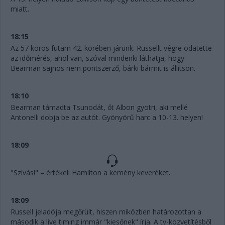
miatt.
18:15
Az 57 körös futam 42. körében járunk. Russellt végre odatette
az időmérés, ahol van, szóval mindenki láthatja, hogy
Bearman sajnos nem pontszerző, bárki bármit is állítson.
18:10
Bearman támadta Tsunodát, őt Albon gyötri, aki mellé
Antonelli dobja be az autót. Gyönyörű harc a 10-13. helyen!
18:09
"Szívás!" – értékeli Hamilton a kemény keveréket.
18:09
Russell jeladója megőrült, hiszen miközben határozottan a
második a live timing immár "kiesőnek" írja. A tv-közvetítésből