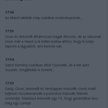
17:56
Az eltérő taktikák szép csatákat eredményeznek...
17:55
Ocon és Antonelli áthámozza magát Alonsón, de az olasznak
most már a Haast is le kellen tudnia ahhoz, hogy ki tudja
taposni a lágyakból, ami bennük van.
17:54
Sainz! Kemény csatában előzi Tsunodát, de a két autó
összeér, rongálódás is történt...
17:53
Gasly, Ocon, Antonelli és Verstappen második cseréi miatt
teljesen összekavarodik a pontzóna második felének
sorrendje. Ráadásul Antonelli úgy 13., hogy garantáltan lesz
még egy cseréje.