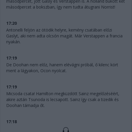
másodpercet, jött Gasly és Verstappen is. A holland bukott két
másodpercet a bokszban, így nem tudta átugrani Norrist!
17:20
Antonelli feljön az ötödik helyre, kemény csatában előzi
Gaslyt, aki nem adta olcsón magát. Már Verstappen a francia
nyakán.
17:19
De Doohan nem előz, hanem elévágni próbál, ő kilenc kört
ment a lágyakon, Ocon nyolcat.
17:19
Micsoda csata! Hamilton megküzdött Sainz megelőzéséért,
akire aztán Tsunoda is lecsapott. Sainz így csak a tizedik és
Doohan támadja őt.
17:18