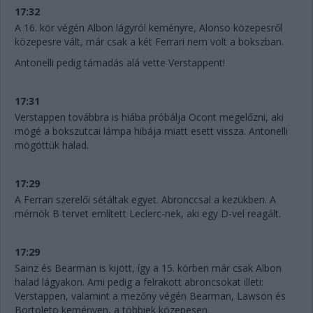
17:32
A 16. kör végén Albon lágyról keményre, Alonso közepesről
közepesre vált, már csak a két Ferrari nem volt a bokszban.
Antonelli pedig támadás alá vette Verstappent!
17:31
Verstappen továbbra is hiába próbálja Ocont megelőzni, aki
mögé a bokszutcai lámpa hibája miatt esett vissza. Antonelli
mögöttük halad.
17:29
A Ferrari szerelői sétáltak egyet. Abronccsal a kezükben. A
mérnök B tervet említett Leclerc-nek, aki egy D-vel reagált.
17:29
Sainz és Bearman is kijött, így a 15. körben már csak Albon
halad lágyakon. Ami pedig a felrakott abroncsokat illeti:
Verstappen, valamint a mezőny végén Bearman, Lawson és
Bortoleto keményen, a többiek közepesen.