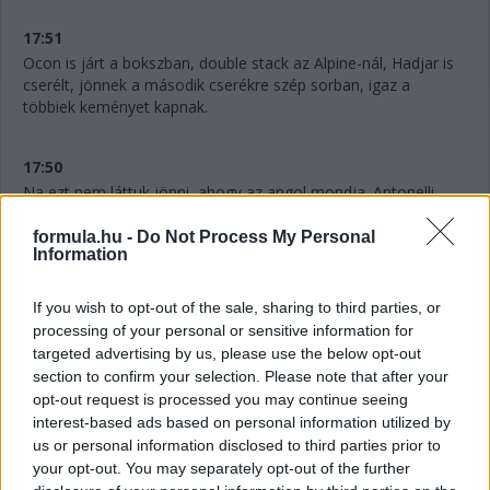
17:51
Ocon is járt a bokszban, double stack az Alpine-nál, Hadjar is
cserélt, jönnek a második cserékre szép sorban, igaz a
többiek keményet kapnak.
17:50
Na ezt nem láttuk jönni, ahogy az angol mondja. Antonelli
féltáv előtt
LÁGYAKAT
kap. Azaz három cserét tervez a
Mercedes.
formula.hu -
Do Not Process My Personal
Information
17:48
If you wish to opt-out of the sale, sharing to third parties, or
Hihetetlen.
Verstappennek ezúttal nem tudták leszedni a
processing of your personal or sensitive information for
jobb elsőjét, így aztán a második cseréje után a tökutolsó
targeted advertising by us, please use the below opt-out
helyre jön vissza. Persze ebben az is benne van, hogy egyedül
section to confirm your selection. Please note that after your
ő cserélt kétszer eddig, féltáv előtt visszarakták a
opt-out request is processed you may continue seeing
közepeseket.
interest-based ads based on personal information utilized by
us or personal information disclosed to third parties prior to
17:47
your opt-out. You may separately opt-out of the further