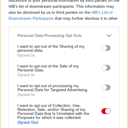
disclosure of your personal information by third parties on the
Piastriról nem ejtettünk mostanában egy árva szót sem. Nos,
IAB’s list of downstream participants. This information may
hat másodperccel vezet Russell előtt, Leclerc tempóját
hozza...
also be disclosed by us to third parties on the
IAB’s List of
Downstream Participants
that may further disclose it to other
third parties.
17:47
Please note that this website/app uses one or more Google
Leclerc már Russellre zárkózik fel, hamarosan támadási
Personal Data Processing Opt Outs
közelségben lesz.
services and may gather and store information including but
not limited to your visit or usage behaviour. You may click to
I want to opt-out of the Sharing of my
personal data.
grant or deny consent to Google and its third-party tags to
Opted In
17:46
use your data for below specified purposes in below Google
Ocont Antonelli és Verstappen nem tudta megelőzni. De most
consent section.
I want to opt-out of the Sale of my
jön Hamilton. És megy.
Personal Data.
Opted In
17:45
I want to opt-out of processing my
Personal Data for Targeted Advertising.
Két előzés szinte egyszerre! Leclerc feljön harmadiknak Norris
Opted In
elé, Hamilton meg hetediknek Antonelli elé. Beválni látszik a
Ferrari taktikája!
I want to opt-out of Collection, Use,
Retention, Sale, and/or Sharing of my
Personal Data that Is Unrelated with the
Purposes for which it was collected.
17:44
Opted Out
Leclerc megtámadta Norrist a célegyenes végén, de annyira