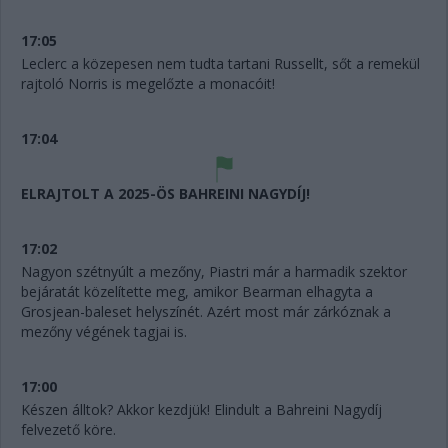
17:05
Leclerc a közepesen nem tudta tartani Russellt, sőt a remekül
rajtoló Norris is megelőzte a monacóit!
17:04
ELRAJTOLT A 2025-ÖS BAHREINI NAGYDÍJ!
17:02
Nagyon szétnyúlt a mezőny, Piastri már a harmadik szektor
bejáratát közelítette meg, amikor Bearman elhagyta a
Grosjean-baleset helyszínét. Azért most már zárkóznak a
mezőny végének tagjai is.
17:00
Készen álltok? Akkor kezdjük! Elindult a Bahreini Nagydíj
felvezető köre.