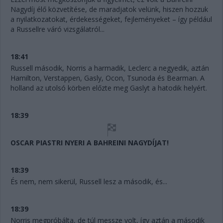
Nagydíj élő közvetítése, de maradjatok velünk, hiszen hozzuk
a nyilatkozatokat, érdekességeket, fejleményeket – így például
a Russellre váró vizsgálatról...
18:41
Russell második, Norris a harmadik, Leclerc a negyedik, aztán
Hamilton, Verstappen, Gasly, Ocon, Tsunoda és Bearman. A
holland az utolsó körben előzte meg Gaslyt a hatodik helyért.
18:39
OSCAR PIASTRI NYERI A BAHREINI NAGYDÍJAT!
18:39
És nem, nem sikerül, Russell lesz a második, és...
18:39
Norris megpróbálta, de túl messze volt, így aztán a második