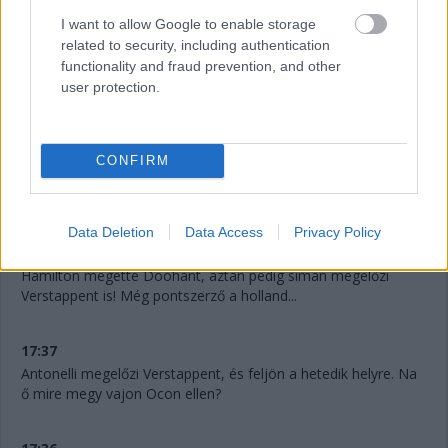
I want to allow Google to enable storage
related to security, including authentication
functionality and fraud prevention, and other
user protection.
17:41
CONFIRM
Verstappent már Doohan is támadja! Micsoda élmény ez a
fiataloknak.
Data Deletion
Data Access
Privacy Policy
17:40
Hamilton megette Doohant, aztán pedig simán megelőzi
Verstappent is! Még pontszerző a holland...
17:37
Antonelli megelőzi Verstappent, és feljön a hetedik helyre. Na
ő mire megy vajon Ocon ellen?