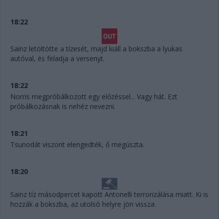
18:22
Sainz letöltötte a tízesét, majd kiáll a bokszba a lyukas
autóval, és feladja a versenyt.
18:22
Norris megpróbálkozott egy előzéssel... Vagy hát. Ezt
próbálkozásnak is nehéz nevezni.
18:21
Tsunodát viszont elengedték, ő megúszta.
18:20
Sainz tíz másodpercet kapott Antonelli terrorizálása miatt. Ki is
hozzák a bokszba, az utolsó helyre jön vissza.