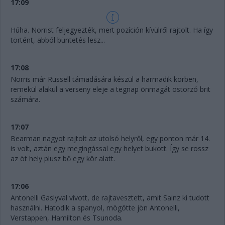
17:09
Húha. Norrist feljegyezték, mert pozíción kívülről rajtolt. Ha így
történt, abból büntetés lesz...
17:08
Norris már Russell támadására készül a harmadik körben,
remekül alakul a verseny eleje a tegnap önmagát ostorzó brit
számára.
17:07
Bearman nagyot rajtolt az utolsó helyről, egy ponton már 14.
is volt, aztán egy megingással egy helyet bukott. Így se rossz
az öt hely plusz bő egy kör alatt.
17:06
Antonelli Gaslyval vívott, de rajtavesztett, amit Sainz ki tudott
használni. Hatodik a spanyol, mögötte jön Antonelli,
Verstappen, Hamilton és Tsunoda.