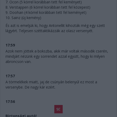
7. Ocon (5 körrel korábban tett fel keményet)
8. Verstappen (6 körrel korábban tett fel közepest)
9. Doohan (4 körrel korábban tett fel keményet)
10. Sainz (új kemény)
És azt is emeljük ki, hogy Antonellit kihozták még egy szett
lágyért. Teljesen széttaktikázzák az olasz versenyét.
17:59
Azok nem jöttek a bokszba, akik már voltak második cserén,
mindjárt nézünk egy sorrendet azzal együtt, hogy ki milyen
abroncson van.
17:57
A törmelékek miatt, jaj de csúnyán belenyúl ez most a
versenybe. De nagy kár ezért.
17:56
Biztonsági autó!