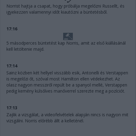
Norrist hajtja a csapat, hogy próbálja megelőzni Russellt, és
igyekezzen valamennyi időt kiautózni a büntetésből.
17:16
5 másodperces büntetést kap Norris, amit az első kiállásánál
kell letöltenie majd.
17:14
Sainz közben két hellyel visszább esik, Antonelli és Verstappen
is megelőzi őt, szóval most Hamilton ellen védekezhet. Az
olasz nagyon messziről repült be a spanyol mellé, Verstappen
pedig kemény külsőíves manőverrel szerezte meg a pozíciót.
17:13
Zajlik a vizsgálat, a videofelvételek alapján nincs is nagyon mit
vizsgálni. Norris előrébb állt a kelleténél.