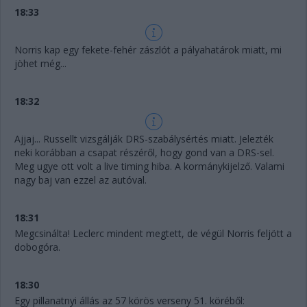
18:33
Norris kap egy fekete-fehér zászlót a pályahatárok miatt, mi
jöhet még...
18:32
Ajjaj... Russellt vizsgálják DRS-szabálysértés miatt. Jelezték
neki korábban a csapat részéről, hogy gond van a DRS-sel.
Meg ugye ott volt a live timing hiba. A kormánykijelző. Valami
nagy baj van ezzel az autóval.
18:31
Megcsinálta! Leclerc mindent megtett, de végül Norris feljött a
dobogóra.
18:30
Egy pillanatnyi állás az 57 körös verseny 51. köréből: