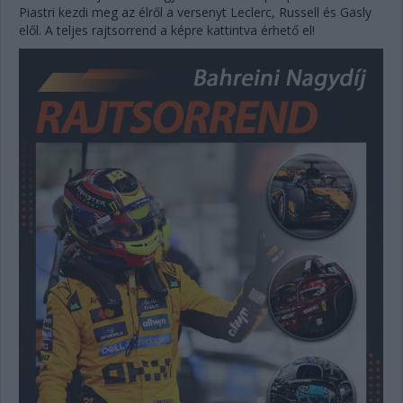
Piastri kezdi meg az élről a versenyt Leclerc, Russell és Gasly
elől. A teljes rajtsorrend a képre kattintva érhető el!