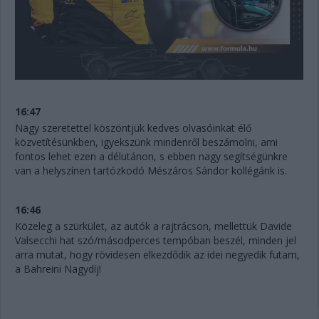
16:47
Nagy szeretettel köszöntjük kedves olvasóinkat élő
közvetítésünkben, igyekszünk mindenről beszámolni, ami
fontos lehet ezen a délutánon, s ebben nagy segítségünkre
van a helyszínen tartózkodó Mészáros Sándor kollégánk is.
16:46
Közeleg a szürkület, az autók a rajtrácson, mellettük Davide
Valsecchi hat szó/másodperces tempóban beszél, minden jel
arra mutat, hogy rövidesen elkezdődik az idei negyedik futam,
a Bahreini Nagydíj!