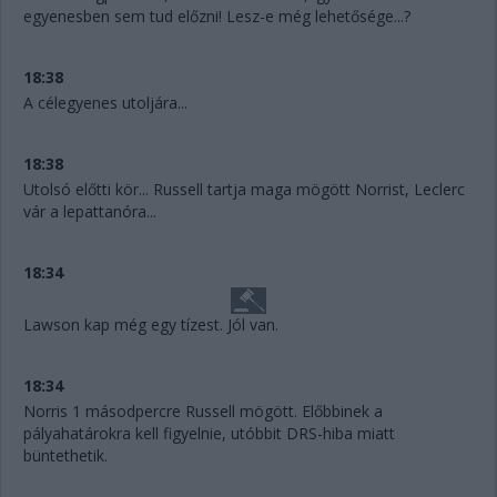
egyenesben sem tud előzni! Lesz-e még lehetősége...?
18:38
A célegyenes utoljára...
18:38
Utolsó előtti kör... Russell tartja maga mögött Norrist, Leclerc
vár a lepattanóra...
18:34
Lawson kap még egy tízest. Jól van.
18:34
Norris 1 másodpercre Russell mögött. Előbbinek a
pályahatárokra kell figyelnie, utóbbit DRS-hiba miatt
büntethetik.