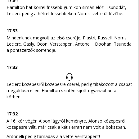
17:34
Hamilton hat körrel frissebb gumikon simán előzi Tsunodát,
Leclerc pedig a héttel frissebbeken Norrist vette üldözőbe.
17:33
Mindenkinek megvolt az első cseréje, Piastri, Russell, Norris,
Leclerc, Gasly, Ocon, Verstappen, Antonelli, Doohan, Tsunoda
a pontszerzők sorrendje.
17:33
Leclerc közepesről közepesre cserél, pedig tiltakozott a csapat
megoldása ellen. Hamilton szintén kijött ugyanabban a
körben.
17:32
A 16. kör végén Albon lágyról keményre, Alonso közepesről
közepesre vált, már csak a két Ferrari nem volt a bokszban.
Antonelli pedig támadás alá vette Verstappent!