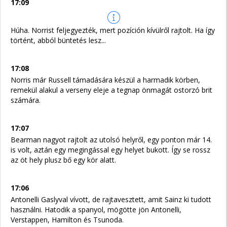
17:09
Húha. Norrist feljegyezték, mert pozíción kívülről rajtolt. Ha így
történt, abból büntetés lesz...
17:08
Norris már Russell támadására készül a harmadik körben,
remekül alakul a verseny eleje a tegnap önmagát ostorzó brit
számára.
17:07
Bearman nagyot rajtolt az utolsó helyről, egy ponton már 14.
is volt, aztán egy megingással egy helyet bukott. Így se rossz
az öt hely plusz bő egy kör alatt.
17:06
Antonelli Gaslyval vívott, de rajtavesztett, amit Sainz ki tudott
használni. Hatodik a spanyol, mögötte jön Antonelli,
Verstappen, Hamilton és Tsunoda.