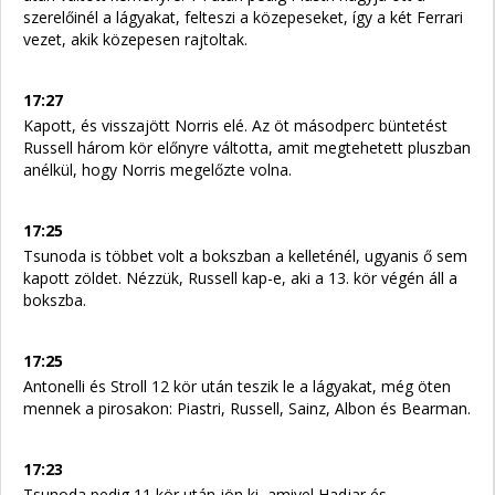
szerelőinél a lágyakat, felteszi a közepeseket, így a két Ferrari
vezet, akik közepesen rajtoltak.
17:27
Kapott, és visszajött Norris elé. Az öt másodperc büntetést
Russell három kör előnyre váltotta, amit megtehetett pluszban
anélkül, hogy Norris megelőzte volna.
17:25
Tsunoda is többet volt a bokszban a kelleténél, ugyanis ő sem
kapott zöldet. Nézzük, Russell kap-e, aki a 13. kör végén áll a
bokszba.
17:25
Antonelli és Stroll 12 kör után teszik le a lágyakat, még öten
mennek a pirosakon: Piastri, Russell, Sainz, Albon és Bearman.
17:23
Tsunoda pedig 11 kör után jön ki, amivel Hadjar és