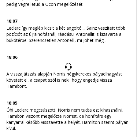
pedig végre letudja Ocon megelőzését.
18:07
Leclerc így meglép kicsit a két angoltól... Sainz veszített több
pozíciót az újraindításnál, ráadásul Antonellit is kizavarta a
bukótérbe. Szerencsétlen Antonelli, mi jöhet még...
18:06
A visszajátszás alapján Norris négykerekes pályaelhagyást
követett el, a csapat szól is neki, hogy engedje vissza
Hamiltont.
18:05
Óh! Leclerc megcsúszott, Norris nem tudta ezt kihasználni,
Hamilton viszont megelőzte Norrist, de honfitárs egy
kanyarral később visszavette a helyét. Hamilton szerint pályán
kívül.