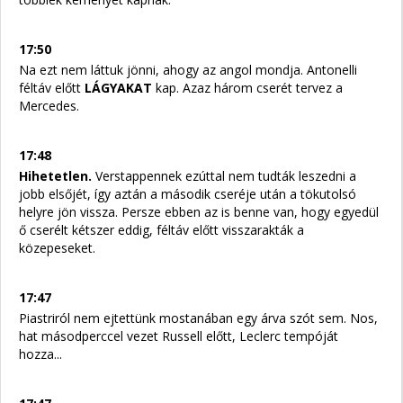
17:50
Na ezt nem láttuk jönni, ahogy az angol mondja. Antonelli
féltáv előtt
LÁGYAKAT
kap. Azaz három cserét tervez a
Mercedes.
17:48
Hihetetlen.
Verstappennek ezúttal nem tudták leszedni a
jobb elsőjét, így aztán a második cseréje után a tökutolsó
helyre jön vissza. Persze ebben az is benne van, hogy egyedül
ő cserélt kétszer eddig, féltáv előtt visszarakták a
közepeseket.
17:47
Piastriról nem ejtettünk mostanában egy árva szót sem. Nos,
hat másodperccel vezet Russell előtt, Leclerc tempóját
hozza...