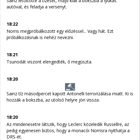
Sainz letöltötte a tízesét, majd kiáll a bokszba a lyukas
autóval, és feladja a versenyt.
18:22
Norris megpróbálkozott egy előzéssel... Vagy hát. Ezt
próbálkozásnak is nehéz nevezni.
18:21
Tsunodát viszont elengedték, ő megúszta.
18:20
Sainz tíz másodpercet kapott Antonelli terrorizálása miatt. Ki is
hozzák a bokszba, az utolsó helyre jön vissza.
18:20
Az mindenesetre látszik, hogy Leclerc közeledik Russellre, az
pedig egyenesen biztos, hogy a monacói Norrisra nyithatja a
DRS-ét.