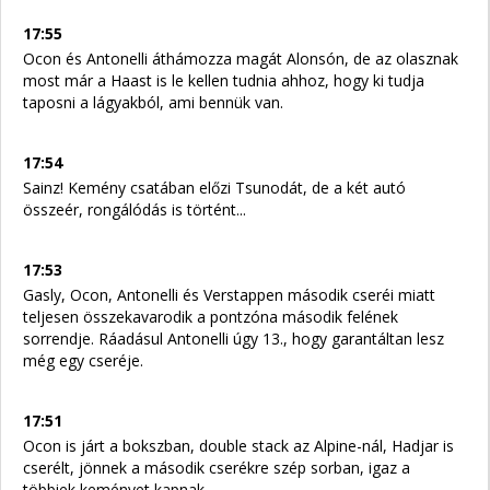
17:55
Ocon és Antonelli áthámozza magát Alonsón, de az olasznak
most már a Haast is le kellen tudnia ahhoz, hogy ki tudja
taposni a lágyakból, ami bennük van.
17:54
Sainz! Kemény csatában előzi Tsunodát, de a két autó
összeér, rongálódás is történt...
17:53
Gasly, Ocon, Antonelli és Verstappen második cseréi miatt
teljesen összekavarodik a pontzóna második felének
sorrendje. Ráadásul Antonelli úgy 13., hogy garantáltan lesz
még egy cseréje.
17:51
Ocon is járt a bokszban, double stack az Alpine-nál, Hadjar is
cserélt, jönnek a második cserékre szép sorban, igaz a
többiek keményet kapnak.