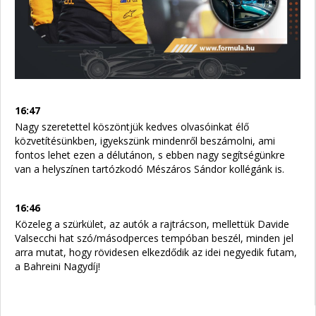
16:47
Nagy szeretettel köszöntjük kedves olvasóinkat élő
közvetítésünkben, igyekszünk mindenről beszámolni, ami
fontos lehet ezen a délutánon, s ebben nagy segítségünkre
van a helyszínen tartózkodó Mészáros Sándor kollégánk is.
16:46
Közeleg a szürkület, az autók a rajtrácson, mellettük Davide
Valsecchi hat szó/másodperces tempóban beszél, minden jel
arra mutat, hogy rövidesen elkezdődik az idei negyedik futam,
a Bahreini Nagydíj!