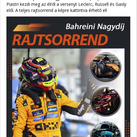
Piastri kezdi meg az élről a versenyt Leclerc, Russell és Gasly
elől. A teljes rajtsorrend a képre kattintva érhető el!