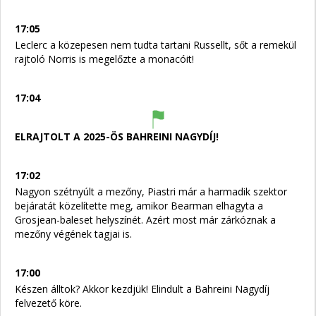
17:05
Leclerc a közepesen nem tudta tartani Russellt, sőt a remekül
rajtoló Norris is megelőzte a monacóit!
17:04
ELRAJTOLT A 2025-ÖS BAHREINI NAGYDÍJ!
17:02
Nagyon szétnyúlt a mezőny, Piastri már a harmadik szektor
bejáratát közelítette meg, amikor Bearman elhagyta a
Grosjean-baleset helyszínét. Azért most már zárkóznak a
mezőny végének tagjai is.
17:00
Készen álltok? Akkor kezdjük! Elindult a Bahreini Nagydíj
felvezető köre.