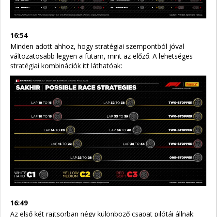
16:54
Minden adott ahhoz, hogy stratégiai szempontból jóval
változatosabb legyen a futam, mint az előző. A lehetséges
stratégiai kombinációk itt láthatóak:
16:49
Az első két rajtsorban négy különböző csapat pilótái állnak: