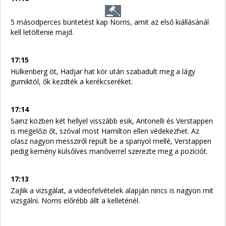
5 másodperces büntetést kap Norris, amit az első kiállásánál
kell letöltenie majd.
17:15
Hülkenberg öt, Hadjar hat kör után szabadult meg a lágy
gumiktól, ők kezdték a kerékcseréket.
17:14
Sainz közben két hellyel visszább esik, Antonelli és Verstappen
is megelőzi őt, szóval most Hamilton ellen védekezhet. Az
olasz nagyon messziről repült be a spanyol mellé, Verstappen
pedig kemény külsőíves manőverrel szerezte meg a pozíciót.
17:13
Zajlik a vizsgálat, a videofelvételek alapján nincs is nagyon mit
vizsgálni. Norris előrébb állt a kelleténél.