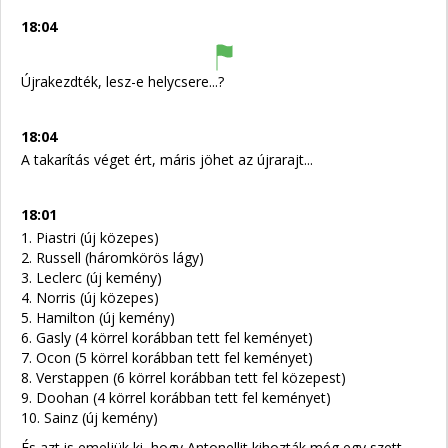
18:04
Újrakezdték, lesz-e helycsere...?
18:04
A takarítás véget ért, máris jöhet az újrarajt...
18:01
1. Piastri (új közepes)
2. Russell (háromkörös lágy)
3. Leclerc (új kemény)
4. Norris (új közepes)
5. Hamilton (új kemény)
6. Gasly (4 körrel korábban tett fel keményet)
7. Ocon (5 körrel korábban tett fel keményet)
8. Verstappen (6 körrel korábban tett fel közepest)
9. Doohan (4 körrel korábban tett fel keményet)
10. Sainz (új kemény)
És azt is emeljük ki, hogy Antonellit kihozták még egy szett