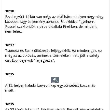
18:18
Ezzel együtt 14 kör van még, az első három helyen négy-négy
közepes, lágy és kemény abroncs. Érdeklődve figyelnénk
Russell szektoridőit a piros oldalfalú Pirelliken, de mindent
nem lehet...
18:17
Tsunoda és Sainz ütközését feljegyezték. Ha minden igaz, ez
még az az ütközés, aminek a törmelékei miatt jött a safety
car. Épp ideje volt "feljegyezni".
18:15
A 15. helyen haladó Lawson kap egy büntetést koccanás
miatt.
18:15
Az 57 körös futam 42. körében járunk. Russellt végre odatette