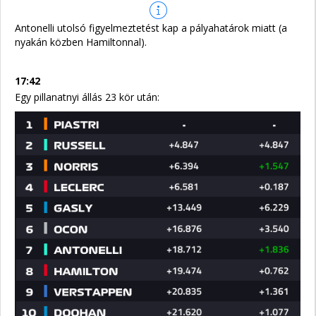
Antonelli utolsó figyelmeztetést kap a pályahatárok miatt (a
nyakán közben Hamiltonnal).
17:42
Egy pillanatnyi állás 23 kör után: