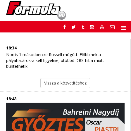
F1
PARC FERMÉ
FORMULA
MOTOR
18:34
NEMZETKÖZI
HAZAI
Norris 1 másodpercre Russell mögött. Előbbinek a
pályahatárokra kell figyelnie, utóbbit DRS-hiba miatt
RETRO
EGYÉB
büntethetik.
PODCAST
SHOP
LIVE
TIPPJÁTÉK
DIGITÁLIS MAGAZIN
PONTÁLLÁSOK
Vissza a közvetítéshez
VERSENYNAPTÁRAK
18:43