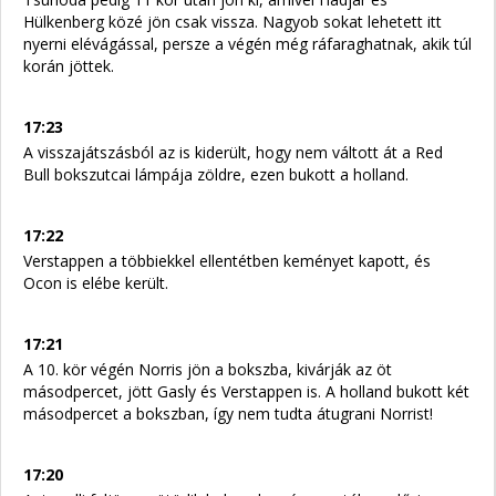
Hülkenberg közé jön csak vissza. Nagyob sokat lehetett itt
nyerni elévágással, persze a végén még ráfaraghatnak, akik túl
korán jöttek.
17:23
A visszajátszásból az is kiderült, hogy nem váltott át a Red
Bull bokszutcai lámpája zöldre, ezen bukott a holland.
17:22
Verstappen a többiekkel ellentétben keményet kapott, és
Ocon is elébe került.
17:21
A 10. kör végén Norris jön a bokszba, kivárják az öt
másodpercet, jött Gasly és Verstappen is. A holland bukott két
másodpercet a bokszban, így nem tudta átugrani Norrist!
17:20