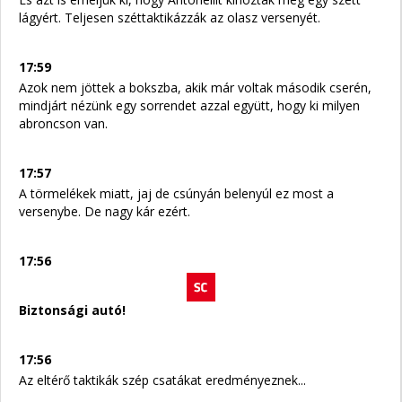
lágyért. Teljesen széttaktikázzák az olasz versenyét.
17:59
Azok nem jöttek a bokszba, akik már voltak második cserén,
mindjárt nézünk egy sorrendet azzal együtt, hogy ki milyen
abroncson van.
17:57
A törmelékek miatt, jaj de csúnyán belenyúl ez most a
versenybe. De nagy kár ezért.
17:56
Biztonsági autó!
17:56
Az eltérő taktikák szép csatákat eredményeznek...