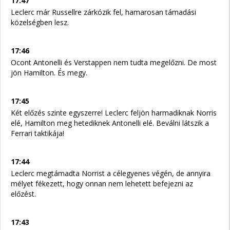
17:47
Leclerc már Russellre zárkózik fel, hamarosan támadási
közelségben lesz.
17:46
Ocont Antonelli és Verstappen nem tudta megelőzni. De most
jön Hamilton. És megy.
17:45
Két előzés szinte egyszerre! Leclerc feljön harmadiknak Norris
elé, Hamilton meg hetediknek Antonelli elé. Beválni látszik a
Ferrari taktikája!
17:44
Leclerc megtámadta Norrist a célegyenes végén, de annyira
mélyet fékezett, hogy onnan nem lehetett befejezni az
előzést.
17:43