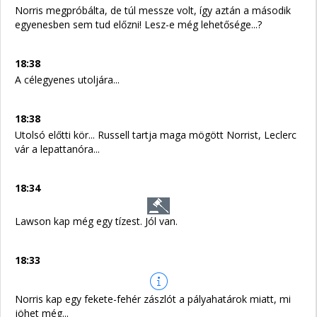
Norris megpróbálta, de túl messze volt, így aztán a második
egyenesben sem tud előzni! Lesz-e még lehetősége...?
18:38
A célegyenes utoljára...
18:38
Utolsó előtti kör... Russell tartja maga mögött Norrist, Leclerc
vár a lepattanóra...
18:34
Lawson kap még egy tízest. Jól van.
18:33
Norris kap egy fekete-fehér zászlót a pályahatárok miatt, mi
jöhet még...