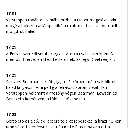
17:31
Verstappen továbbra is hiába próbálja Ocont megelőzni, aki
mögé a bokszutcai lámpa hibája miatt esett vissza. Antonelli
mögöttük halad.
17:29
A Ferrari szerelői sétáltak egyet. Abronccsal a kezükben. A
mérnök B tervet említett Leclerc-nek, aki egy D-vel reagált.
17:29
Sainz és Bearman is kijött, így a 15. körben már csak Albon
halad lágyakon. Ami pedig a felrakott abroncsokat illeti:
Verstappen, valamint a mezőny végén Bearman, Lawson és
Bortoleto keményen, a többiek közepesen.
17:28
Bortoleto az első, aki lecserélte a közepeseket, a brazil 13 kör
után váltott keményre. 14 után pedig Piastri hagyja ott a