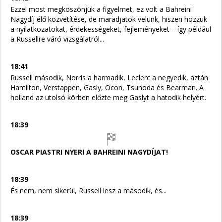
Ezzel most megköszönjük a figyelmet, ez volt a Bahreini
Nagydíj élő közvetítése, de maradjatok velünk, hiszen hozzuk
a nyilatkozatokat, érdekességeket, fejleményeket – így például
a Russellre váró vizsgálatról...
18:41
Russell második, Norris a harmadik, Leclerc a negyedik, aztán
Hamilton, Verstappen, Gasly, Ocon, Tsunoda és Bearman. A
holland az utolsó körben előzte meg Gaslyt a hatodik helyért.
18:39
OSCAR PIASTRI NYERI A BAHREINI NAGYDÍJAT!
18:39
És nem, nem sikerül, Russell lesz a második, és...
18:39