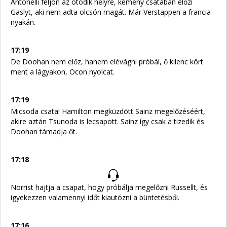
Antonelli feljön az ötödik helyre, kemény csatában előzi
Gaslyt, aki nem adta olcsón magát. Már Verstappen a francia
nyakán.
17:19
De Doohan nem előz, hanem elévágni próbál, ő kilenc kört
ment a lágyakon, Ocon nyolcat.
17:19
Micsoda csata! Hamilton megküzdött Sainz megelőzéséért,
akire aztán Tsunoda is lecsapott. Sainz így csak a tizedik és
Doohan támadja őt.
17:18
Norrist hajtja a csapat, hogy próbálja megelőzni Russellt, és
igyekezzen valamennyi időt kiautózni a büntetésből.
17:16