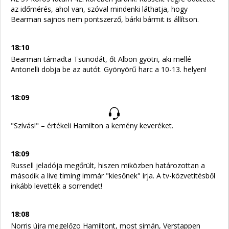
az időmérés, ahol van, szóval mindenki láthatja, hogy
Bearman sajnos nem pontszerző, bárki bármit is állítson.
18:10
Bearman támadta Tsunodát, őt Albon gyötri, aki mellé
Antonelli dobja be az autót. Gyönyörű harc a 10-13. helyen!
18:09
"Szívás!" – értékeli Hamilton a kemény keveréket.
18:09
Russell jeladója megőrült, hiszen miközben határozottan a
második a live timing immár "kiesőnek" írja. A tv-közvetítésből
inkább levették a sorrendet!
18:08
Norris újra megelőzo Hamiltont, most simán, Verstappen