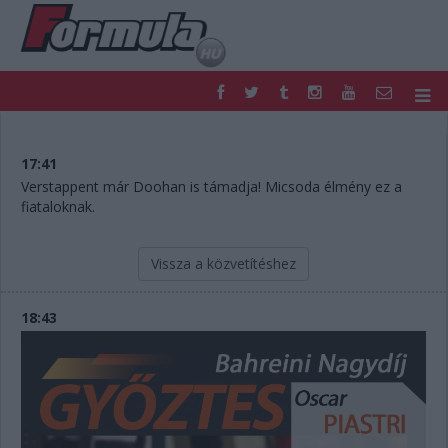
F1
PARC FERMÉ
FORMULA
MOTOR
17:41
NEMZETKÖZI
HAZAI
Verstappent már Doohan is támadja! Micsoda élmény ez a
fiataloknak.
RETRO
EGYÉB
PODCAST
SHOP
LIVE
TIPPJÁTÉK
Vissza a közvetítéshez
DIGITÁLIS MAGAZIN
PONTÁLLÁSOK
VERSENYNAPTÁRAK
18:43