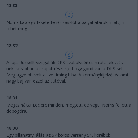
18:33
Norris kap egy fekete-fehér zászlót a pályahatárok miatt, mi
jöhet még...
18:32
Ajjaj... Russellt vizsgálják DRS-szabálysértés miatt. Jelezték
neki korábban a csapat részéről, hogy gond van a DRS-sel.
Meg ugye ott volt a live timing hiba. A kormánykijelző. Valami
nagy baj van ezzel az autóval.
18:31
Megcsinálta! Leclerc mindent megtett, de végül Norris feljött a
dobogóra.
18:30
Egy pillanatnyi állás az 57 körös verseny 51. köréből: