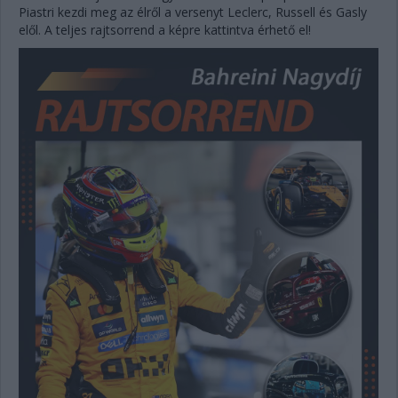
Piastri kezdi meg az élről a versenyt Leclerc, Russell és Gasly
elől. A teljes rajtsorrend a képre kattintva érhető el!