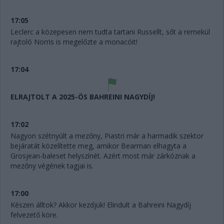
17:05
Leclerc a közepesen nem tudta tartani Russellt, sőt a remekül
rajtoló Norris is megelőzte a monacóit!
17:04
ELRAJTOLT A 2025-ÖS BAHREINI NAGYDÍJ!
17:02
Nagyon szétnyúlt a mezőny, Piastri már a harmadik szektor
bejáratát közelítette meg, amikor Bearman elhagyta a
Grosjean-baleset helyszínét. Azért most már zárkóznak a
mezőny végének tagjai is.
17:00
Készen álltok? Akkor kezdjük! Elindult a Bahreini Nagydíj
felvezető köre.