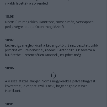
inkább levették a sorrendet!
18:08
Norris újra megelőzo Hamiltont, most simán, Verstappen
pedig végre letudja Ocon megelőzését.
18:07
Leclerc így meglép kicsit a két angoltól... Sainz veszített több
pozíciót az újraindításnál, ráadásul Antonellit is kizavarta a
bukótérbe. Szerencsétlen Antonelli, mi jöhet még...
18:06
A visszajátszás alapján Norris négykerekes pályaelhagyást
követett el, a csapat szól is neki, hogy engedje vissza
Hamiltont.
18:05