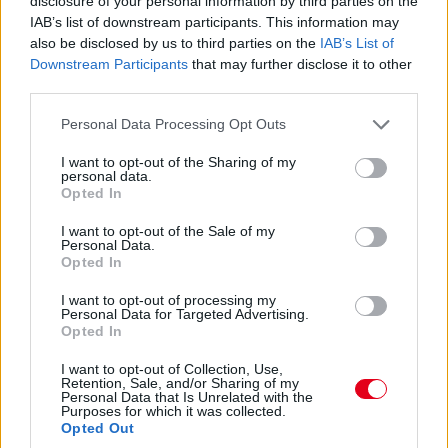
disclosure of your personal information by third parties on the
Piastriról nem ejtettünk mostanában egy árva szót sem. Nos,
IAB’s list of downstream participants. This information may
hat másodperccel vezet Russell előtt, Leclerc tempóját
hozza...
also be disclosed by us to third parties on the
IAB’s List of
Downstream Participants
that may further disclose it to other
third parties.
17:47
Please note that this website/app uses one or more Google
Leclerc már Russellre zárkózik fel, hamarosan támadási
Personal Data Processing Opt Outs
közelségben lesz.
services and may gather and store information including but
not limited to your visit or usage behaviour. You may click to
I want to opt-out of the Sharing of my
personal data.
grant or deny consent to Google and its third-party tags to
Opted In
17:46
use your data for below specified purposes in below Google
Ocont Antonelli és Verstappen nem tudta megelőzni. De most
consent section.
I want to opt-out of the Sale of my
jön Hamilton. És megy.
Personal Data.
Opted In
17:45
I want to opt-out of processing my
Personal Data for Targeted Advertising.
Két előzés szinte egyszerre! Leclerc feljön harmadiknak Norris
Opted In
elé, Hamilton meg hetediknek Antonelli elé. Beválni látszik a
Ferrari taktikája!
I want to opt-out of Collection, Use,
Retention, Sale, and/or Sharing of my
Personal Data that Is Unrelated with the
Purposes for which it was collected.
17:44
Opted Out
Leclerc megtámadta Norrist a célegyenes végén, de annyira