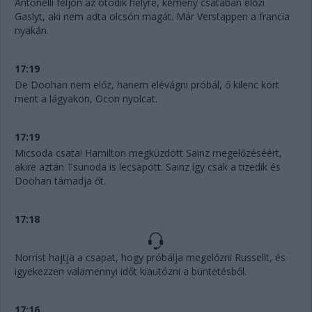
Antonelli feljön az ötödik helyre, kemény csatában előzi
Gaslyt, aki nem adta olcsón magát. Már Verstappen a francia
nyakán.
17:19
De Doohan nem előz, hanem elévágni próbál, ő kilenc kört
ment a lágyakon, Ocon nyolcat.
17:19
Micsoda csata! Hamilton megküzdött Sainz megelőzéséért,
akire aztán Tsunoda is lecsapott. Sainz így csak a tizedik és
Doohan támadja őt.
17:18
Norrist hajtja a csapat, hogy próbálja megelőzni Russellt, és
igyekezzen valamennyi időt kiautózni a büntetésből.
17:16