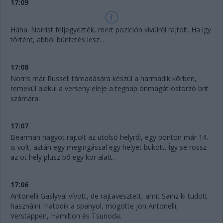
17:09
Húha. Norrist feljegyezték, mert pozíción kívülről rajtolt. Ha így
történt, abból büntetés lesz...
17:08
Norris már Russell támadására készül a harmadik körben,
remekül alakul a verseny eleje a tegnap önmagát ostorzó brit
számára.
17:07
Bearman nagyot rajtolt az utolsó helyről, egy ponton már 14.
is volt, aztán egy megingással egy helyet bukott. Így se rossz
az öt hely plusz bő egy kör alatt.
17:06
Antonelli Gaslyval vívott, de rajtavesztett, amit Sainz ki tudott
használni. Hatodik a spanyol, mögötte jön Antonelli,
Verstappen, Hamilton és Tsunoda.