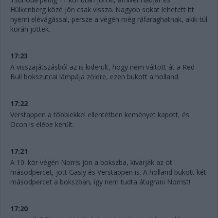
Hülkenberg közé jön csak vissza. Nagyob sokat lehetett itt
nyerni elévágással, persze a végén még ráfaraghatnak, akik túl
korán jöttek.
17:23
A visszajátszásból az is kiderült, hogy nem váltott át a Red
Bull bokszutcai lámpája zöldre, ezen bukott a holland.
17:22
Verstappen a többiekkel ellentétben keményet kapott, és
Ocon is elébe került.
17:21
A 10. kör végén Norris jön a bokszba, kivárják az öt
másodpercet, jött Gasly és Verstappen is. A holland bukott két
másodpercet a bokszban, így nem tudta átugrani Norrist!
17:20