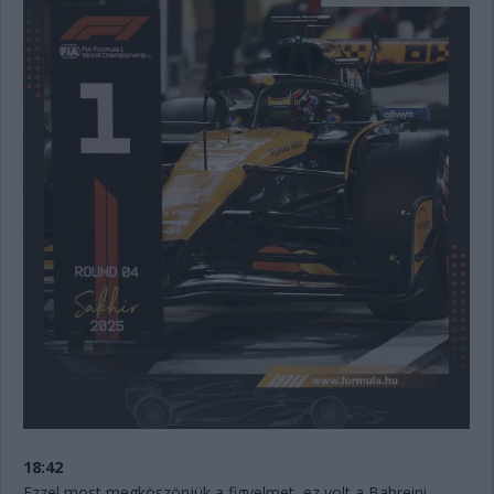
18:42
Ezzel most megköszönjük a figyelmet, ez volt a Bahreini