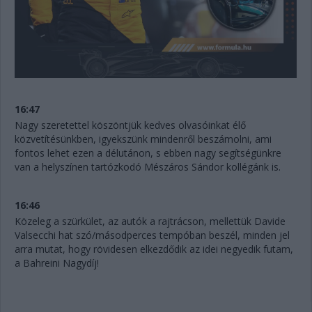
16:47
Nagy szeretettel köszöntjük kedves olvasóinkat élő
közvetítésünkben, igyekszünk mindenről beszámolni, ami
fontos lehet ezen a délutánon, s ebben nagy segítségünkre
van a helyszínen tartózkodó Mészáros Sándor kollégánk is.
16:46
Közeleg a szürkület, az autók a rajtrácson, mellettük Davide
Valsecchi hat szó/másodperces tempóban beszél, minden jel
arra mutat, hogy rövidesen elkezdődik az idei negyedik futam,
a Bahreini Nagydíj!