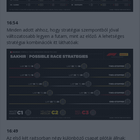
16:54
Minden adott ahhoz, hogy stratégiai szempontból jóval
változatosabb legyen a futam, mint az előző. A lehetséges
stratégiai kombinációk itt láthatóak:
16:49
Az első két rajtsorban négy különböző csapat pilótái állnak: