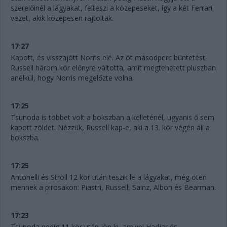
szerelőinél a lágyakat, felteszi a közepeseket, így a két Ferrari
vezet, akik közepesen rajtoltak.
17:27
Kapott, és visszajött Norris elé. Az öt másodperc büntetést
Russell három kör előnyre váltotta, amit megtehetett pluszban
anélkül, hogy Norris megelőzte volna.
17:25
Tsunoda is többet volt a bokszban a kelleténél, ugyanis ő sem
kapott zöldet. Nézzük, Russell kap-e, aki a 13. kör végén áll a
bokszba.
17:25
Antonelli és Stroll 12 kör után teszik le a lágyakat, még öten
mennek a pirosakon: Piastri, Russell, Sainz, Albon és Bearman.
17:23
Tsunoda pedig 11 kör után jön ki, amivel Hadjar és