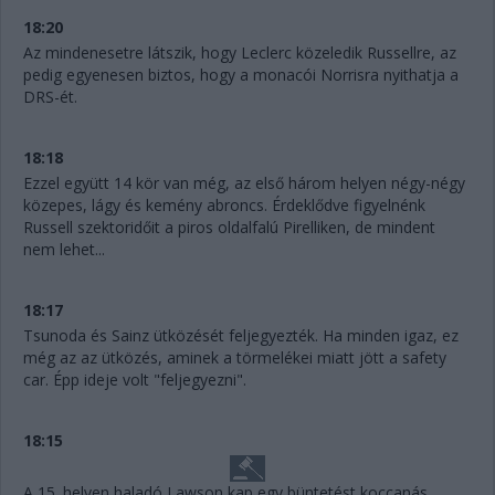
18:20
Az mindenesetre látszik, hogy Leclerc közeledik Russellre, az
pedig egyenesen biztos, hogy a monacói Norrisra nyithatja a
DRS-ét.
18:18
Ezzel együtt 14 kör van még, az első három helyen négy-négy
közepes, lágy és kemény abroncs. Érdeklődve figyelnénk
Russell szektoridőit a piros oldalfalú Pirelliken, de mindent
nem lehet...
18:17
Tsunoda és Sainz ütközését feljegyezték. Ha minden igaz, ez
még az az ütközés, aminek a törmelékei miatt jött a safety
car. Épp ideje volt "feljegyezni".
18:15
A 15. helyen haladó Lawson kap egy büntetést koccanás