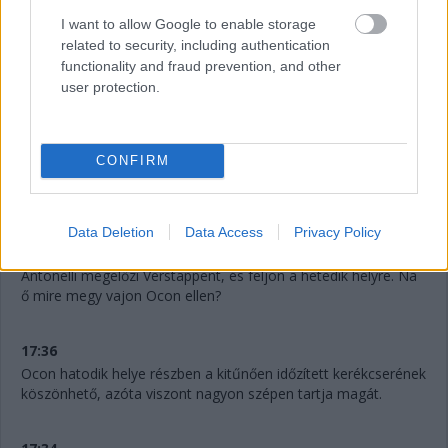
I want to allow Google to enable storage
related to security, including authentication
functionality and fraud prevention, and other
user protection.
17:40
CONFIRM
Hamilton megette Doohant, aztán pedig simán megelőzi
Verstappent is! Még pontszerző a holland...
Data Deletion
Data Access
Privacy Policy
17:37
Antonelli megelőzi Verstappent, és feljön a hetedik helyre. Na
ő mire megy vajon Ocon ellen?
17:36
Ocon hatodik helye részben a kitűnően időzített kerékcserének
köszönhető, azóta viszont nagyon szépen tartja magát.