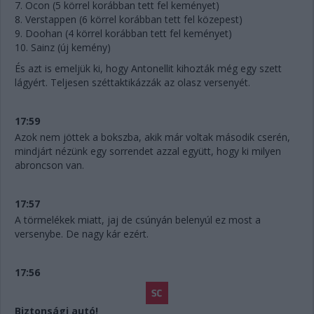
7. Ocon (5 körrel korábban tett fel keményet)
8. Verstappen (6 körrel korábban tett fel közepest)
9. Doohan (4 körrel korábban tett fel keményet)
10. Sainz (új kemény)
És azt is emeljük ki, hogy Antonellit kihozták még egy szett
lágyért. Teljesen széttaktikázzák az olasz versenyét.
17:59
Azok nem jöttek a bokszba, akik már voltak második cserén,
mindjárt nézünk egy sorrendet azzal együtt, hogy ki milyen
abroncson van.
17:57
A törmelékek miatt, jaj de csúnyán belenyúl ez most a
versenybe. De nagy kár ezért.
17:56
Biztonsági autó!