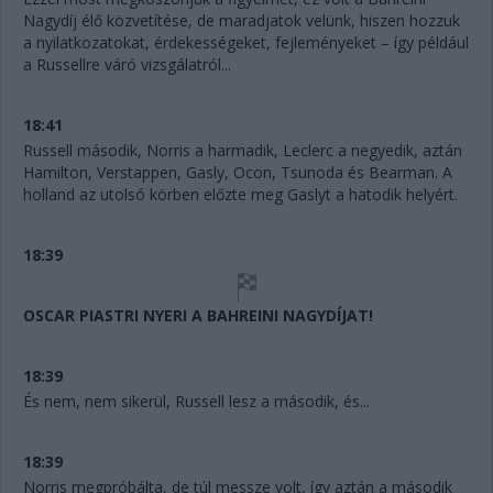
Nagydíj élő közvetítése, de maradjatok velünk, hiszen hozzuk
a nyilatkozatokat, érdekességeket, fejleményeket – így például
a Russellre váró vizsgálatról...
18:41
Russell második, Norris a harmadik, Leclerc a negyedik, aztán
Hamilton, Verstappen, Gasly, Ocon, Tsunoda és Bearman. A
holland az utolsó körben előzte meg Gaslyt a hatodik helyért.
18:39
OSCAR PIASTRI NYERI A BAHREINI NAGYDÍJAT!
18:39
És nem, nem sikerül, Russell lesz a második, és...
18:39
Norris megpróbálta, de túl messze volt, így aztán a második