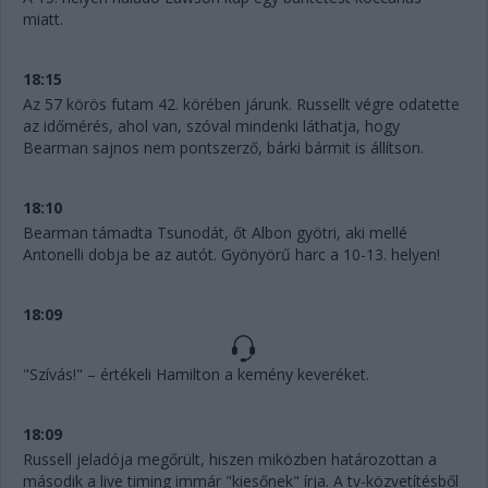
miatt.
18:15
Az 57 körös futam 42. körében járunk. Russellt végre odatette
az időmérés, ahol van, szóval mindenki láthatja, hogy
Bearman sajnos nem pontszerző, bárki bármit is állítson.
18:10
Bearman támadta Tsunodát, őt Albon gyötri, aki mellé
Antonelli dobja be az autót. Gyönyörű harc a 10-13. helyen!
18:09
"Szívás!" – értékeli Hamilton a kemény keveréket.
18:09
Russell jeladója megőrült, hiszen miközben határozottan a
második a live timing immár "kiesőnek" írja. A tv-közvetítésből