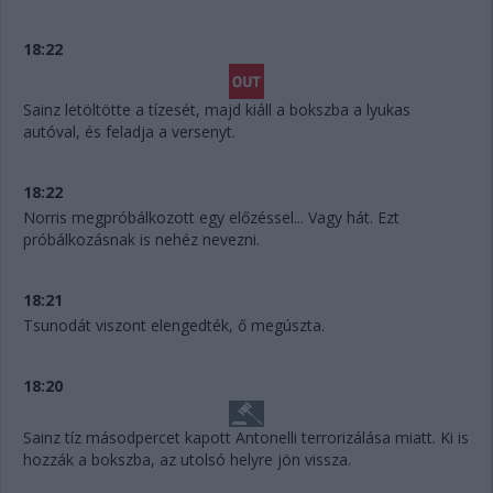
18:22
Sainz letöltötte a tízesét, majd kiáll a bokszba a lyukas
autóval, és feladja a versenyt.
18:22
Norris megpróbálkozott egy előzéssel... Vagy hát. Ezt
próbálkozásnak is nehéz nevezni.
18:21
Tsunodát viszont elengedték, ő megúszta.
18:20
Sainz tíz másodpercet kapott Antonelli terrorizálása miatt. Ki is
hozzák a bokszba, az utolsó helyre jön vissza.