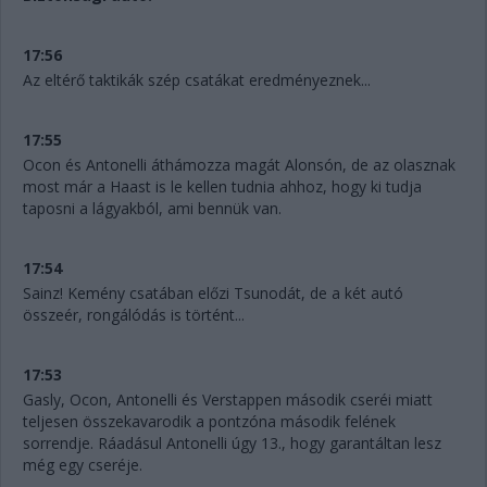
17:56
Az eltérő taktikák szép csatákat eredményeznek...
17:55
Ocon és Antonelli áthámozza magát Alonsón, de az olasznak
most már a Haast is le kellen tudnia ahhoz, hogy ki tudja
taposni a lágyakból, ami bennük van.
17:54
Sainz! Kemény csatában előzi Tsunodát, de a két autó
összeér, rongálódás is történt...
17:53
Gasly, Ocon, Antonelli és Verstappen második cseréi miatt
teljesen összekavarodik a pontzóna második felének
sorrendje. Ráadásul Antonelli úgy 13., hogy garantáltan lesz
még egy cseréje.