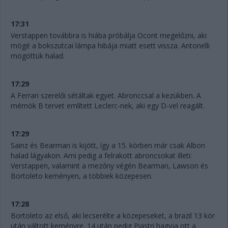
17:31
Verstappen továbbra is hiába próbálja Ocont megelőzni, aki
mögé a bokszutcai lámpa hibája miatt esett vissza. Antonelli
mögöttük halad.
17:29
A Ferrari szerelői sétáltak egyet. Abronccsal a kezükben. A
mérnök B tervet említett Leclerc-nek, aki egy D-vel reagált.
17:29
Sainz és Bearman is kijött, így a 15. körben már csak Albon
halad lágyakon. Ami pedig a felrakott abroncsokat illeti:
Verstappen, valamint a mezőny végén Bearman, Lawson és
Bortoleto keményen, a többiek közepesen.
17:28
Bortoleto az első, aki lecserélte a közepeseket, a brazil 13 kör
után váltott keményre. 14 után pedig Piastri hagyja ott a