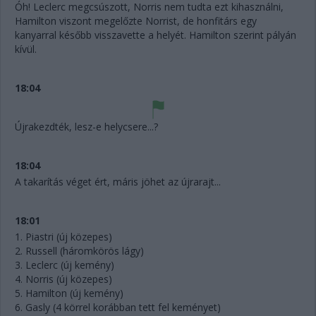
Óh! Leclerc megcsúszott, Norris nem tudta ezt kihasználni,
Hamilton viszont megelőzte Norrist, de honfitárs egy
kanyarral később visszavette a helyét. Hamilton szerint pályán
kívül.
18:04
Újrakezdték, lesz-e helycsere...?
18:04
A takarítás véget ért, máris jöhet az újrarajt...
18:01
1. Piastri (új közepes)
2. Russell (háromkörös lágy)
3. Leclerc (új kemény)
4. Norris (új közepes)
5. Hamilton (új kemény)
6. Gasly (4 körrel korábban tett fel keményet)