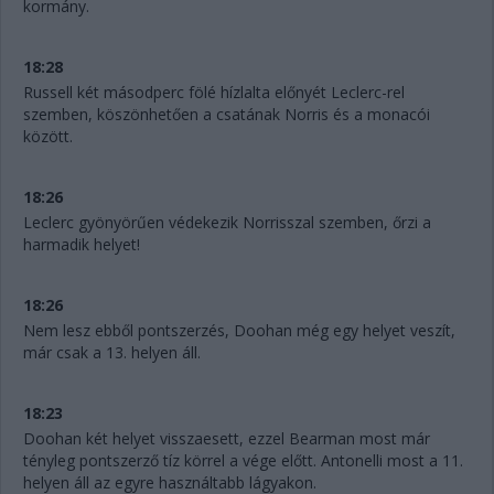
kormány.
18:28
Russell két másodperc fölé hízlalta előnyét Leclerc-rel
szemben, köszönhetően a csatának Norris és a monacói
között.
18:26
Leclerc gyönyörűen védekezik Norrisszal szemben, őrzi a
harmadik helyet!
18:26
Nem lesz ebből pontszerzés, Doohan még egy helyet veszít,
már csak a 13. helyen áll.
18:23
Doohan két helyet visszaesett, ezzel Bearman most már
tényleg pontszerző tíz körrel a vége előtt. Antonelli most a 11.
helyen áll az egyre használtabb lágyakon.