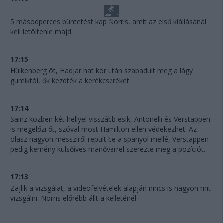
5 másodperces büntetést kap Norris, amit az első kiállásánál
kell letöltenie majd.
17:15
Hülkenberg öt, Hadjar hat kör után szabadult meg a lágy
gumiktól, ők kezdték a kerékcseréket.
17:14
Sainz közben két hellyel visszább esik, Antonelli és Verstappen
is megelőzi őt, szóval most Hamilton ellen védekezhet. Az
olasz nagyon messziről repült be a spanyol mellé, Verstappen
pedig kemény külsőíves manőverrel szerezte meg a pozíciót.
17:13
Zajlik a vizsgálat, a videofelvételek alapján nincs is nagyon mit
vizsgálni. Norris előrébb állt a kelleténél.