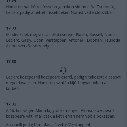
17:34
Hamilton hat körrel frissebb gumikon simán előzi Tsunodát,
Leclerc pedig a héttel frissebbeken Norrist vette üldözőbe.
17:33
Mindenkinek megvolt az első cseréje, Piastri, Russell, Norris,
Leclerc, Gasly, Ocon, Verstappen, Antonelli, Doohan, Tsunoda
a pontszerzők sorrendje.
17:33
Leclerc közepesről közepesre cserél, pedig tiltakozott a csapat
megoldása ellen. Hamilton szintén kijött ugyanabban a
körben.
17:32
A 16. kör végén Albon lágyról keményre, Alonso közepesről
közepesre vált, már csak a két Ferrari nem volt a bokszban.
Antonelli pedig támadás alá vette Verstappent!