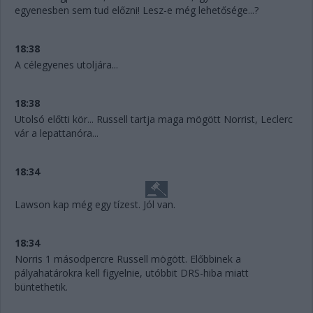
egyenesben sem tud előzni! Lesz-e még lehetősége...?
18:38
A célegyenes utoljára...
18:38
Utolsó előtti kör... Russell tartja maga mögött Norrist, Leclerc
vár a lepattanóra...
18:34
Lawson kap még egy tízest. Jól van.
18:34
Norris 1 másodpercre Russell mögött. Előbbinek a
pályahatárokra kell figyelnie, utóbbit DRS-hiba miatt
büntethetik.