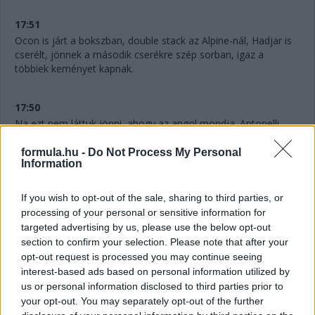
17:51
Ocon is járt a bokszban, double stack az Alpine-nál, Hadjar is
cserélt, jönnek a második cserékre szép sorban, igaz a
többiek keményet kapnak.
17:50
Na ezt nem láttuk jönni, ahogy az angol mondja. Antonelli
féltáv előtt
LÁGYAKAT
kap. Azaz három cserét tervez a
Mercedes.
formula.hu -
Do Not Process My Personal
Information
17:48
If you wish to opt-out of the sale, sharing to third parties, or
Hihetetlen.
Verstappennek ezúttal nem tudták leszedni a
processing of your personal or sensitive information for
jobb elsőjét, így aztán a második cseréje után a tökutolsó
targeted advertising by us, please use the below opt-out
helyre jön vissza. Persze ebben az is benne van, hogy egyedül
section to confirm your selection. Please note that after your
ő cserélt kétszer eddig, féltáv előtt visszarakták a
opt-out request is processed you may continue seeing
közepeseket.
interest-based ads based on personal information utilized by
us or personal information disclosed to third parties prior to
17:47
your opt-out. You may separately opt-out of the further