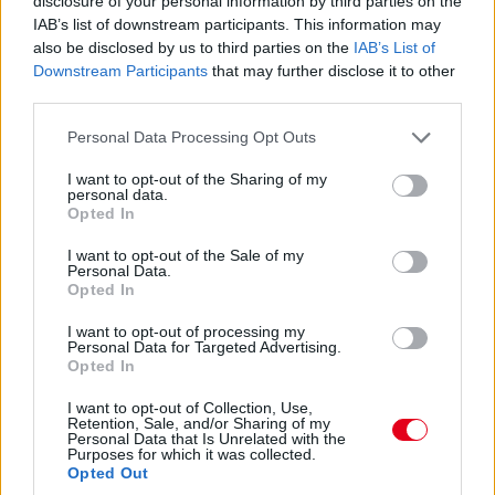
17:47
disclosure of your personal information by third parties on the
IAB’s list of downstream participants. This information may
Leclerc már Russellre zárkózik fel, hamarosan támadási
közelségben lesz.
also be disclosed by us to third parties on the
IAB’s List of
Downstream Participants
that may further disclose it to other
third parties.
17:46
Please note that this website/app uses one or more Google
Ocont Antonelli és Verstappen nem tudta megelőzni. De most
Personal Data Processing Opt Outs
jön Hamilton. És megy.
services and may gather and store information including but
not limited to your visit or usage behaviour. You may click to
I want to opt-out of the Sharing of my
personal data.
grant or deny consent to Google and its third-party tags to
Opted In
17:45
use your data for below specified purposes in below Google
Két előzés szinte egyszerre! Leclerc feljön harmadiknak Norris
consent section.
I want to opt-out of the Sale of my
elé, Hamilton meg hetediknek Antonelli elé. Beválni látszik a
Personal Data.
Ferrari taktikája!
Opted In
I want to opt-out of processing my
17:44
Personal Data for Targeted Advertising.
Opted In
Leclerc megtámadta Norrist a célegyenes végén, de annyira
mélyet fékezett, hogy onnan nem lehetett befejezni az
I want to opt-out of Collection, Use,
előzést.
Retention, Sale, and/or Sharing of my
Personal Data that Is Unrelated with the
Purposes for which it was collected.
Opted Out
17:43