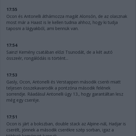
17:55
Ocon és Antonelli áthámozza magát Alonsón, de az olasznak
most már a Haast is le kellen tudnia ahhoz, hogy ki tudja
taposni a lágyakból, ami bennük van.
17:54
Sainz! Kemény csatában előzi Tsunodát, de a két autó
összeér, rongálódás is történt...
17:53
Gasly, Ocon, Antonelli és Verstappen második cseréi miatt
teljesen összekavarodik a pontzóna második felének
sorrendje. Ráadásul Antonelli úgy 13., hogy garantáltan lesz
még egy cseréje.
17:51
Ocon is járt a bokszban, double stack az Alpine-nál, Hadjar is
cserélt, jönnek a második cserékre szép sorban, igaz a
többiek keményet kapnak.