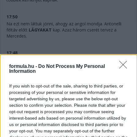
17:50
Na ezt nem láttuk jönni, ahogy az angol mondja. Antonelli
féltáv előtt
LÁGYAKAT
kap. Azaz három cserét tervez a
Mercedes.
17:48
Hihetetlen.
Verstappennek ezúttal nem tudták leszedni a
jobb elsőjét, így aztán a második cseréje után a tökutolsó
formula.hu -
Do Not Process My Personal
Information
helyre jön vissza. Persze ebben az is benne van, hogy egyedül
ő cserélt kétszer eddig, féltáv előtt visszarakták a
közepeseket.
If you wish to opt-out of the sale, sharing to third parties, or
processing of your personal or sensitive information for
targeted advertising by us, please use the below opt-out
17:47
section to confirm your selection. Please note that after your
Piastriról nem ejtettünk mostanában egy árva szót sem. Nos,
opt-out request is processed you may continue seeing
hat másodperccel vezet Russell előtt, Leclerc tempóját
interest-based ads based on personal information utilized by
hozza...
us or personal information disclosed to third parties prior to
your opt-out. You may separately opt-out of the further