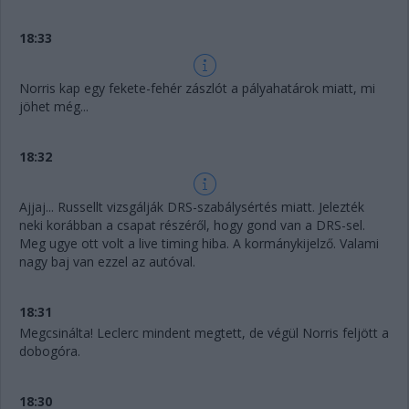
18:33
Norris kap egy fekete-fehér zászlót a pályahatárok miatt, mi
jöhet még...
18:32
Ajjaj... Russellt vizsgálják DRS-szabálysértés miatt. Jelezték
neki korábban a csapat részéről, hogy gond van a DRS-sel.
Meg ugye ott volt a live timing hiba. A kormánykijelző. Valami
nagy baj van ezzel az autóval.
18:31
Megcsinálta! Leclerc mindent megtett, de végül Norris feljött a
dobogóra.
18:30