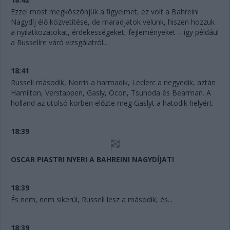
Ezzel most megköszönjük a figyelmet, ez volt a Bahreini
Nagydíj élő közvetítése, de maradjatok velünk, hiszen hozzuk
a nyilatkozatokat, érdekességeket, fejleményeket – így például
a Russellre váró vizsgálatról...
18:41
Russell második, Norris a harmadik, Leclerc a negyedik, aztán
Hamilton, Verstappen, Gasly, Ocon, Tsunoda és Bearman. A
holland az utolsó körben előzte meg Gaslyt a hatodik helyért.
18:39
OSCAR PIASTRI NYERI A BAHREINI NAGYDÍJAT!
18:39
És nem, nem sikerül, Russell lesz a második, és...
18:39