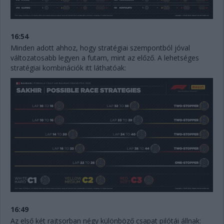
16:54
Minden adott ahhoz, hogy stratégiai szempontból jóval
változatosabb legyen a futam, mint az előző. A lehetséges
stratégiai kombinációk itt láthatóak:
16:49
Az első két rajtsorban négy különböző csapat pilótái állnak: