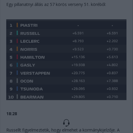
Egy pillanatnyi állás az 57 körös verseny 51. köréből:
18:28
Russellt figyelmeztetik, hogy elmehet a kormánykijelzője. A