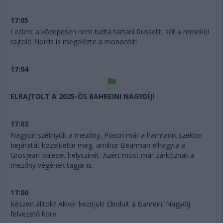
17:05
Leclerc a közepesen nem tudta tartani Russellt, sőt a remekül
rajtoló Norris is megelőzte a monacóit!
17:04
ELRAJTOLT A 2025-ÖS BAHREINI NAGYDÍJ!
17:02
Nagyon szétnyúlt a mezőny, Piastri már a harmadik szektor
bejáratát közelítette meg, amikor Bearman elhagyta a
Grosjean-baleset helyszínét. Azért most már zárkóznak a
mezőny végének tagjai is.
17:00
Készen álltok? Akkor kezdjük! Elindult a Bahreini Nagydíj
felvezető köre.