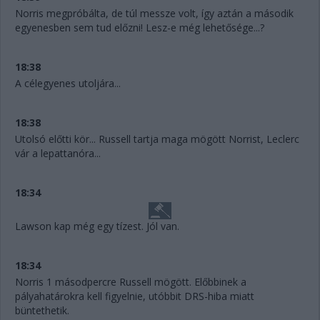
Norris megpróbálta, de túl messze volt, így aztán a második
egyenesben sem tud előzni! Lesz-e még lehetősége...?
18:38
A célegyenes utoljára...
18:38
Utolsó előtti kör... Russell tartja maga mögött Norrist, Leclerc
vár a lepattanóra...
18:34
Lawson kap még egy tízest. Jól van.
18:34
Norris 1 másodpercre Russell mögött. Előbbinek a
pályahatárokra kell figyelnie, utóbbit DRS-hiba miatt
büntethetik.