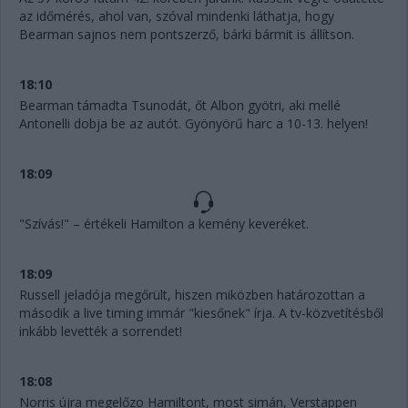
az időmérés, ahol van, szóval mindenki láthatja, hogy
Bearman sajnos nem pontszerző, bárki bármit is állítson.
18:10
Bearman támadta Tsunodát, őt Albon gyötri, aki mellé
Antonelli dobja be az autót. Gyönyörű harc a 10-13. helyen!
18:09
"Szívás!" – értékeli Hamilton a kemény keveréket.
18:09
Russell jeladója megőrült, hiszen miközben határozottan a
második a live timing immár "kiesőnek" írja. A tv-közvetítésből
inkább levették a sorrendet!
18:08
Norris újra megelőzo Hamiltont, most simán, Verstappen