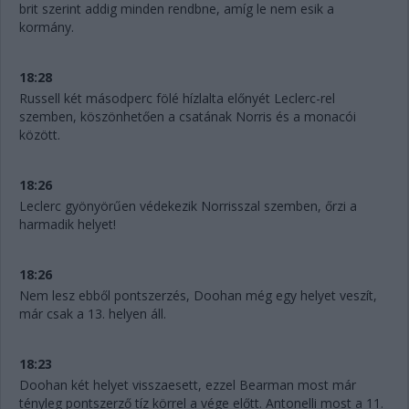
brit szerint addig minden rendbne, amíg le nem esik a
kormány.
18:28
Russell két másodperc fölé hízlalta előnyét Leclerc-rel
szemben, köszönhetően a csatának Norris és a monacói
között.
18:26
Leclerc gyönyörűen védekezik Norrisszal szemben, őrzi a
harmadik helyet!
18:26
Nem lesz ebből pontszerzés, Doohan még egy helyet veszít,
már csak a 13. helyen áll.
18:23
Doohan két helyet visszaesett, ezzel Bearman most már
tényleg pontszerző tíz körrel a vége előtt. Antonelli most a 11.