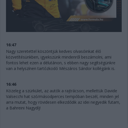
16:47
Nagy szeretettel köszöntjük kedves olvasóinkat élő
közvetítésünkben, igyekszünk mindenről beszámolni, ami
fontos lehet ezen a délutánon, s ebben nagy segítségünkre
van a helyszínen tartózkodó Mészáros Sándor kollégánk is.
16:46
Közeleg a szürkület, az autók a rajtrácson, mellettük Davide
Valsecchi hat szó/másodperces tempóban beszél, minden jel
arra mutat, hogy rövidesen elkezdődik az idei negyedik futam,
a Bahreini Nagydíj!