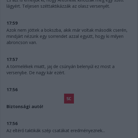
lágyért. Teljesen széttaktikázzák az olasz versenyét.
17:59
Azok nem jöttek a bokszba, akik már voltak második cserén,
mindjárt nézünk egy sorrendet azzal együtt, hogy ki milyen
abroncson van.
17:57
A törmelékek miatt, jaj de csúnyán belenyúl ez most a
versenybe. De nagy kár ezért.
17:56
Biztonsági autó!
17:56
Az eltérő taktikák szép csatákat eredményeznek...