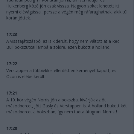
Hülkenberg közé jön csak vissza. Nagyob sokat lehetett itt
nyerni elévágással, persze a végén még ráfaraghatnak, akik túl
korán jöttek.
17:23
A visszajátszásból az is kiderült, hogy nem váltott át a Red
Bull bokszutcai lámpája zöldre, ezen bukott a holland.
17:22
Verstappen a többiekkel ellentétben keményet kapott, és
Ocon is elébe került.
17:21
A 10. kör végén Norris jön a bokszba, kivárják az öt
másodpercet, jött Gasly és Verstappen is. A holland bukott két
másodpercet a bokszban, így nem tudta átugrani Norrist!
17:20