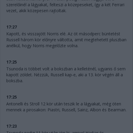
szerelőinél a lágyakat, felteszi a közepeseket, így a két Ferrari
vezet, akik közepesen rajtoltak.
17:27
Kapott, és visszajött Norris elé. Az öt másodperc büntetést
Russell három kör előnyre váltotta, amit megtehetett pluszban
anélkül, hogy Norris megelőzte volna.
17:25
Tsunoda is többet volt a bokszban a kelleténél, ugyanis ő sem
kapott zöldet. Nézzük, Russell kap-e, aki a 13. kör végén áll a
bokszba.
17:25
Antonelli és Stroll 12 kör után teszik le a lágyakat, még öten
mennek a pirosakon: Piastri, Russell, Sainz, Albon és Bearman.
17:23
Tsunoda pedig 11 kör után jön ki, amivel Hadjar és