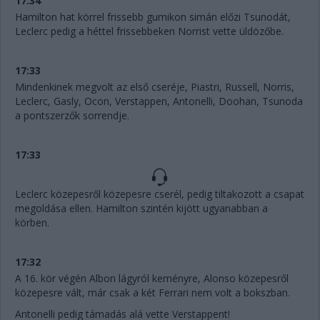
17:34
Hamilton hat körrel frissebb gumikon simán előzi Tsunodát,
Leclerc pedig a héttel frissebbeken Norrist vette üldözőbe.
17:33
Mindenkinek megvolt az első cseréje, Piastri, Russell, Norris,
Leclerc, Gasly, Ocon, Verstappen, Antonelli, Doohan, Tsunoda
a pontszerzők sorrendje.
17:33
Leclerc közepesről közepesre cserél, pedig tiltakozott a csapat
megoldása ellen. Hamilton szintén kijött ugyanabban a
körben.
17:32
A 16. kör végén Albon lágyról keményre, Alonso közepesről
közepesre vált, már csak a két Ferrari nem volt a bokszban.
Antonelli pedig támadás alá vette Verstappent!