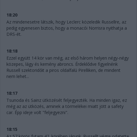
18:20
Az mindenesetre látszik, hogy Leclerc közeledik Russellre, az
pedig egyenesen biztos, hogy a monacói Norrisra nyithatja a
DRS-ét.
18:18
Ezzel együtt 14 kör van még, az első három helyen négy-négy
közepes, lágy és kemény abroncs. Érdeklődve figyelnénk
Russell szektoridőit a piros oldalfalú Pirelliken, de mindent
nem lehet...
18:17
Tsunoda és Sainz ütközését feljegyezték. Ha minden igaz, ez
még az az ütközés, aminek a törmelékei miatt jött a safety
car. Épp ideje volt "feljegyezni".
18:15
Az 57 körös futam 42. körében járunk. Russellt végre odatette