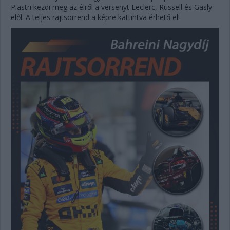
Piastri kezdi meg az élről a versenyt Leclerc, Russell és Gasly
elől. A teljes rajtsorrend a képre kattintva érhető el!