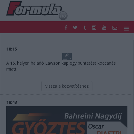
F1
PARC FERMÉ
FORMULA
MOTOR
18:15
NEMZETKÖZI
HAZAI
RETRO
EGYÉB
A 15. helyen haladó Lawson kap egy büntetést koccanás
miatt.
PODCAST
SHOP
LIVE
TIPPJÁTÉK
DIGITÁLIS MAGAZIN
PONTÁLLÁSOK
Vissza a közvetítéshez
VERSENYNAPTÁRAK
18:43