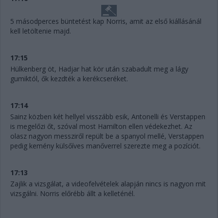
5 másodperces büntetést kap Norris, amit az első kiállásánál
kell letöltenie majd.
17:15
Hülkenberg öt, Hadjar hat kör után szabadult meg a lágy
gumiktól, ők kezdték a kerékcseréket.
17:14
Sainz közben két hellyel visszább esik, Antonelli és Verstappen
is megelőzi őt, szóval most Hamilton ellen védekezhet. Az
olasz nagyon messziről repült be a spanyol mellé, Verstappen
pedig kemény külsőíves manőverrel szerezte meg a pozíciót.
17:13
Zajlik a vizsgálat, a videofelvételek alapján nincs is nagyon mit
vizsgálni. Norris előrébb állt a kelleténél.