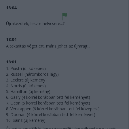
18:04
Újrakezdték, lesz-e helycsere...?
18:04
A takarítás véget ért, máris jöhet az újrarajt...
18:01
1. Piastri (új közepes)
2. Russell (háromkörös lágy)
3. Leclerc (új kemény)
4. Norris (új közepes)
5. Hamilton (új kemény)
6. Gasly (4 körrel korábban tett fel keményet)
7. Ocon (5 körrel korábban tett fel keményet)
8. Verstappen (6 körrel korábban tett fel közepest)
9. Doohan (4 körrel korábban tett fel keményet)
10. Sainz (új kemény)
És azt is emeljük ki, hogy Antonellit kihozták még egy szett