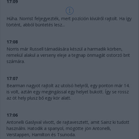
17:09
Húha. Norrist feljegyezték, mert pozíción kívülről rajtolt. Ha így
történt, abból büntetés lesz...
17:08
Norris már Russell támadására készül a harmadik körben,
remekül alakul a verseny eleje a tegnap önmagát ostorzó brit
számára.
17:07
Bearman nagyot rajtolt az utolsó helyről, egy ponton már 14.
is volt, aztán egy megingással egy helyet bukott. Így se rossz
az öt hely plusz bő egy kör alatt.
17:06
Antonelli Gaslyval vívott, de rajtavesztett, amit Sainz ki tudott
használni. Hatodik a spanyol, mögötte jön Antonelli,
Verstappen, Hamilton és Tsunoda.