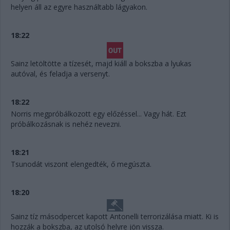
helyen áll az egyre használtabb lágyakon.
18:22
Sainz letöltötte a tízesét, majd kiáll a bokszba a lyukas
autóval, és feladja a versenyt.
18:22
Norris megpróbálkozott egy előzéssel... Vagy hát. Ezt
próbálkozásnak is nehéz nevezni.
18:21
Tsunodát viszont elengedték, ő megúszta.
18:20
Sainz tíz másodpercet kapott Antonelli terrorizálása miatt. Ki is
hozzák a bokszba, az utolsó helyre jön vissza.