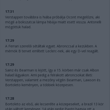
17:31
Verstappen továbbra is hiába próbálja Ocont megelőzni, aki
mögé a bokszutcai lámpa hibája miatt esett vissza. Antonelli
mögöttük halad.
17:29
A Ferrari szerelői sétáltak egyet. Abronccsal a kezükben. A
mérnök B tervet említett Leclerc-nek, aki egy D-vel reagált.
17:29
Sainz és Bearman is kijött, így a 15. körben már csak Albon
halad lágyakon. Ami pedig a felrakott abroncsokat illeti:
Verstappen, valamint a mezőny végén Bearman, Lawson és
Bortoleto keményen, a többiek közepesen.
17:28
Bortoleto az első, aki lecserélte a közepeseket, a brazil 13 kör
után váltott keményre. 14 után pedig Piastri hagyja ott a