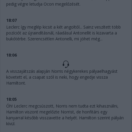
pedig végre letudja Ocon megelőzését.
18:07
Leclerc így meglép kicsit a két angoltól... Sainz veszített több
pozíciót az újraindításnál, ráadásul Antonellit is kizavarta a
bukótérbe. Szerencsétlen Antonelli, mi jöhet még...
18:06
A visszajátszás alapján Norris négykerekes pályaelhagyást
követett el, a csapat szól is neki, hogy engedje vissza
Hamiltont.
18:05
Óh! Leclerc megcsúszott, Norris nem tudta ezt kihasználni,
Hamilton viszont megelőzte Norrist, de honfitárs egy
kanyarral később visszavette a helyét. Hamilton szerint pályán
kívül.