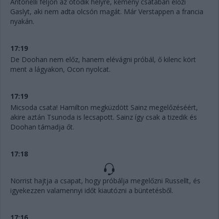
Antonelli feljön az ötödik helyre, kemény csatában előzi
Gaslyt, aki nem adta olcsón magát. Már Verstappen a francia
nyakán.
17:19
De Doohan nem előz, hanem elévágni próbál, ő kilenc kört
ment a lágyakon, Ocon nyolcat.
17:19
Micsoda csata! Hamilton megküzdött Sainz megelőzéséért,
akire aztán Tsunoda is lecsapott. Sainz így csak a tizedik és
Doohan támadja őt.
17:18
Norrist hajtja a csapat, hogy próbálja megelőzni Russellt, és
igyekezzen valamennyi időt kiautózni a büntetésből.
17:16