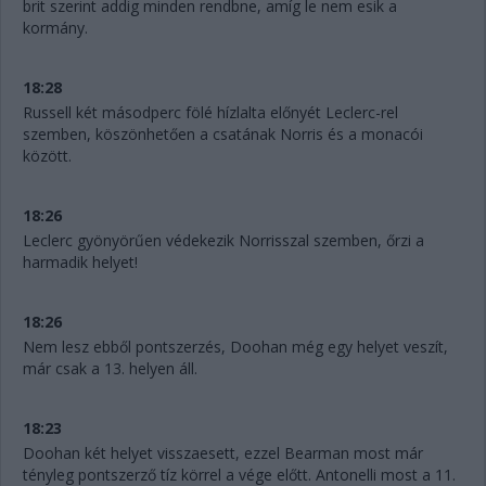
brit szerint addig minden rendbne, amíg le nem esik a
kormány.
18:28
Russell két másodperc fölé hízlalta előnyét Leclerc-rel
szemben, köszönhetően a csatának Norris és a monacói
között.
18:26
Leclerc gyönyörűen védekezik Norrisszal szemben, őrzi a
harmadik helyet!
18:26
Nem lesz ebből pontszerzés, Doohan még egy helyet veszít,
már csak a 13. helyen áll.
18:23
Doohan két helyet visszaesett, ezzel Bearman most már
tényleg pontszerző tíz körrel a vége előtt. Antonelli most a 11.