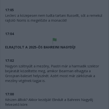
17:05
Leclerc a közepesen nem tudta tartani Russellt, sőt a remekül
rajtoló Norris is megelőzte a monacóit!
17:04
ELRAJTOLT A 2025-ÖS BAHREINI NAGYDÍJ!
17:02
Nagyon szétnyúlt a mezőny, Piastri már a harmadik szektor
bejáratát közelítette meg, amikor Bearman elhagyta a
Grosjean-baleset helyszínét. Azért most már zárkóznak a
mezőny végének tagjai is.
17:00
Készen álltok? Akkor kezdjük! Elindult a Bahreini Nagydíj
felvezető köre.