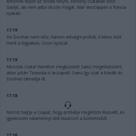
Antonelli feljön az ötödik helyre, kemény csatában előzi
Gaslyt, aki nem adta olcsón magát. Már Verstappen a francia
nyakán.
17:19
De Doohan nem előz, hanem elévágni próbál, ő kilenc kört
ment a lágyakon, Ocon nyolcat.
17:19
Micsoda csata! Hamilton megküzdött Sainz megelőzéséért,
akire aztán Tsunoda is lecsapott. Sainz így csak a tizedik és
Doohan támadja őt.
17:18
Norrist hajtja a csapat, hogy próbálja megelőzni Russellt, és
igyekezzen valamennyi időt kiautózni a büntetésből.
17:16