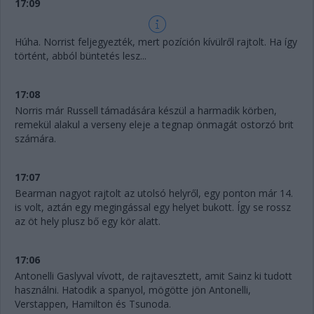
17:09
Húha. Norrist feljegyezték, mert pozíción kívülről rajtolt. Ha így
történt, abból büntetés lesz...
17:08
Norris már Russell támadására készül a harmadik körben,
remekül alakul a verseny eleje a tegnap önmagát ostorzó brit
számára.
17:07
Bearman nagyot rajtolt az utolsó helyről, egy ponton már 14.
is volt, aztán egy megingással egy helyet bukott. Így se rossz
az öt hely plusz bő egy kör alatt.
17:06
Antonelli Gaslyval vívott, de rajtavesztett, amit Sainz ki tudott
használni. Hatodik a spanyol, mögötte jön Antonelli,
Verstappen, Hamilton és Tsunoda.