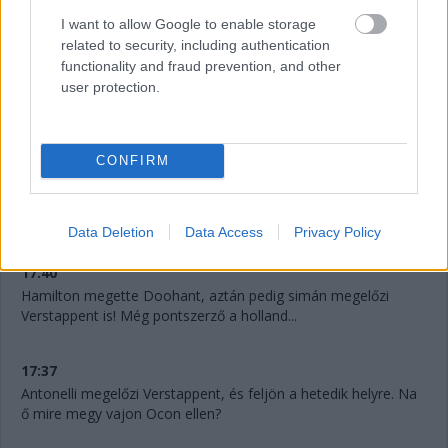
I want to allow Google to enable storage
related to security, including authentication
functionality and fraud prevention, and other
user protection.
CONFIRM
17:41
Verstappent már Doohan is támadja! Micsoda élmény ez a
fiataloknak.
Data Deletion
Data Access
Privacy Policy
17:40
Hamilton megette Doohant, aztán pedig simán megelőzi
Verstappent is! Még pontszerző a holland...
17:37
Antonelli megelőzi Verstappent, és feljön a hetedik helyre. Na
ő mire megy vajon Ocon ellen?