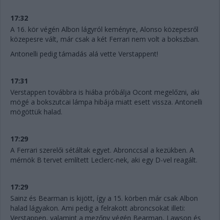
17:32
A 16. kör végén Albon lágyról keményre, Alonso közepesről
közepesre vált, már csak a két Ferrari nem volt a bokszban.
Antonelli pedig támadás alá vette Verstappent!
17:31
Verstappen továbbra is hiába próbálja Ocont megelőzni, aki
mögé a bokszutcai lámpa hibája miatt esett vissza. Antonelli
mögöttük halad.
17:29
A Ferrari szerelői sétáltak egyet. Abronccsal a kezükben. A
mérnök B tervet említett Leclerc-nek, aki egy D-vel reagált.
17:29
Sainz és Bearman is kijött, így a 15. körben már csak Albon
halad lágyakon. Ami pedig a felrakott abroncsokat illeti:
Verstappen, valamint a mezőny végén Bearman, Lawson és