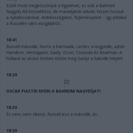
Ezzel most megköszönjük a figyelmet, ez volt a Bahreini
Nagydíj élő közvetítése, de maradjatok velünk, hiszen hozzuk
a nyilatkozatokat, érdekességeket, fejleményeket – így például
a Russellre váró vizsgálatról...
18:41
Russell második, Norris a harmadik, Leclerc a negyedik, aztán
Hamilton, Verstappen, Gasly, Ocon, Tsunoda és Bearman. A
holland az utolsó körben előzte meg Gaslyt a hatodik helyért.
18:39
OSCAR PIASTRI NYERI A BAHREINI NAGYDÍJAT!
18:39
És nem, nem sikerül, Russell lesz a második, és...
18:39