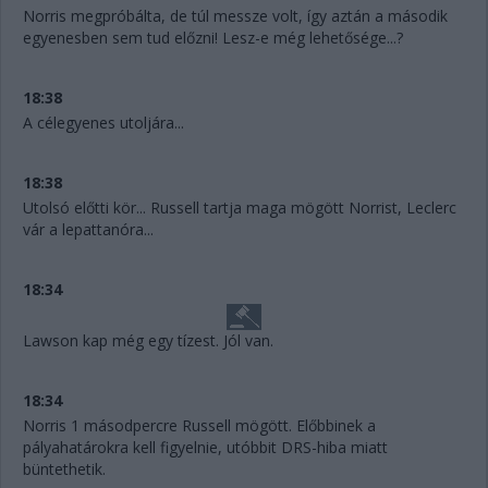
Norris megpróbálta, de túl messze volt, így aztán a második
egyenesben sem tud előzni! Lesz-e még lehetősége...?
18:38
A célegyenes utoljára...
18:38
Utolsó előtti kör... Russell tartja maga mögött Norrist, Leclerc
vár a lepattanóra...
18:34
Lawson kap még egy tízest. Jól van.
18:34
Norris 1 másodpercre Russell mögött. Előbbinek a
pályahatárokra kell figyelnie, utóbbit DRS-hiba miatt
büntethetik.