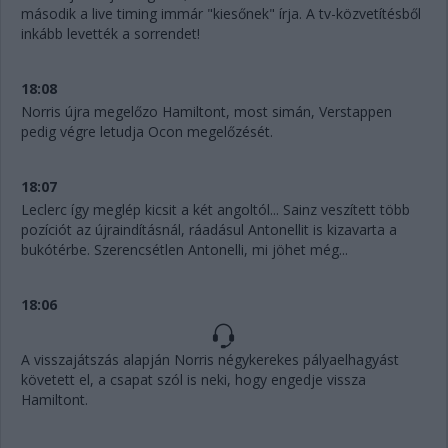
második a live timing immár "kiesőnek" írja. A tv-közvetítésből
inkább levették a sorrendet!
18:08
Norris újra megelőzo Hamiltont, most simán, Verstappen
pedig végre letudja Ocon megelőzését.
18:07
Leclerc így meglép kicsit a két angoltól... Sainz veszített több
pozíciót az újraindításnál, ráadásul Antonellit is kizavarta a
bukótérbe. Szerencsétlen Antonelli, mi jöhet még...
18:06
A visszajátszás alapján Norris négykerekes pályaelhagyást
követett el, a csapat szól is neki, hogy engedje vissza
Hamiltont.