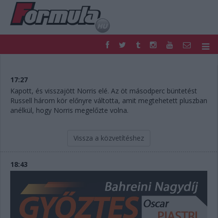
F1
PARC FERMÉ
FORMULA
MOTOR
17:27
NEMZETKÖZI
HAZAI
Kapott, és visszajött Norris elé. Az öt másodperc büntetést
Russell három kör előnyre váltotta, amit megtehetett pluszban
RETRO
EGYÉB
anélkül, hogy Norris megelőzte volna.
PODCAST
SHOP
LIVE
TIPPJÁTÉK
DIGITÁLIS MAGAZIN
PONTÁLLÁSOK
Vissza a közvetítéshez
VERSENYNAPTÁRAK
18:43