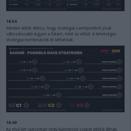
16:54
Minden adott ahhoz, hogy stratégiai szempontból jóval
változatosabb legyen a futam, mint az előző. A lehetséges
stratégiai kombinációk itt láthatóak:
16:49
Az első két rajtsorban négy különböző csapat pilótái állnak: