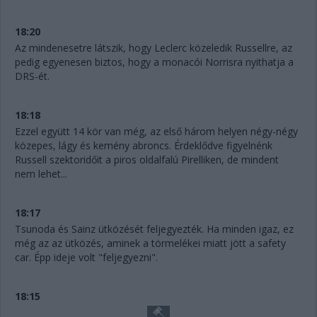
18:20
Az mindenesetre látszik, hogy Leclerc közeledik Russellre, az
pedig egyenesen biztos, hogy a monacói Norrisra nyithatja a
DRS-ét.
18:18
Ezzel együtt 14 kör van még, az első három helyen négy-négy
közepes, lágy és kemény abroncs. Érdeklődve figyelnénk
Russell szektoridőit a piros oldalfalú Pirelliken, de mindent
nem lehet...
18:17
Tsunoda és Sainz ütközését feljegyezték. Ha minden igaz, ez
még az az ütközés, aminek a törmelékei miatt jött a safety
car. Épp ideje volt "feljegyezni".
18:15