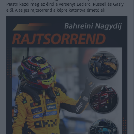
Piastri kezdi meg az élről a versenyt Leclerc, Russell és Gasly
elől. A teljes rajtsorrend a képre kattintva érhető el!