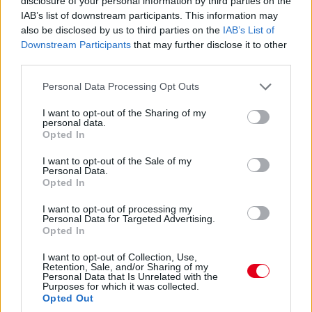
17:47
disclosure of your personal information by third parties on the
IAB’s list of downstream participants. This information may
Piastriról nem ejtettünk mostanában egy árva szót sem. Nos,
hat másodperccel vezet Russell előtt, Leclerc tempóját
also be disclosed by us to third parties on the
IAB’s List of
hozza...
Downstream Participants
that may further disclose it to other
third parties.
17:47
Please note that this website/app uses one or more Google
Personal Data Processing Opt Outs
Leclerc már Russellre zárkózik fel, hamarosan támadási
services and may gather and store information including but
közelségben lesz.
not limited to your visit or usage behaviour. You may click to
I want to opt-out of the Sharing of my
personal data.
grant or deny consent to Google and its third-party tags to
Opted In
use your data for below specified purposes in below Google
17:46
consent section.
I want to opt-out of the Sale of my
Ocont Antonelli és Verstappen nem tudta megelőzni. De most
Personal Data.
jön Hamilton. És megy.
Opted In
I want to opt-out of processing my
17:45
Personal Data for Targeted Advertising.
Opted In
Két előzés szinte egyszerre! Leclerc feljön harmadiknak Norris
elé, Hamilton meg hetediknek Antonelli elé. Beválni látszik a
I want to opt-out of Collection, Use,
Ferrari taktikája!
Retention, Sale, and/or Sharing of my
Personal Data that Is Unrelated with the
Purposes for which it was collected.
Opted Out
17:44