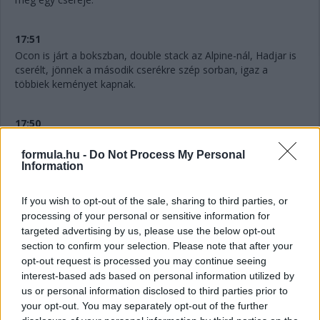
17:51
Ocon is járt a bokszban, double stack az Alpine-nál, Hadjar is
cserélt, jönnek a második cserékre szép sorban, igaz a
többiek keményet kapnak.
17:50
Na ezt nem láttuk jönni, ahogy az angol mondja. Antonelli
féltáv előtt
LÁGYAKAT
kap. Azaz három cserét tervez a
formula.hu -
Do Not Process My Personal
Information
Mercedes.
If you wish to opt-out of the sale, sharing to third parties, or
17:48
processing of your personal or sensitive information for
Hihetetlen.
Verstappennek ezúttal nem tudták leszedni a
targeted advertising by us, please use the below opt-out
jobb elsőjét, így aztán a második cseréje után a tökutolsó
section to confirm your selection. Please note that after your
helyre jön vissza. Persze ebben az is benne van, hogy egyedül
opt-out request is processed you may continue seeing
ő cserélt kétszer eddig, féltáv előtt visszarakták a
interest-based ads based on personal information utilized by
közepeseket.
us or personal information disclosed to third parties prior to
your opt-out. You may separately opt-out of the further