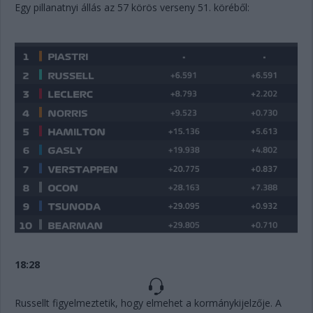
Egy pillanatnyi állás az 57 körös verseny 51. köréből:
18:28
Russellt figyelmeztetik, hogy elmehet a kormánykijelzője. A