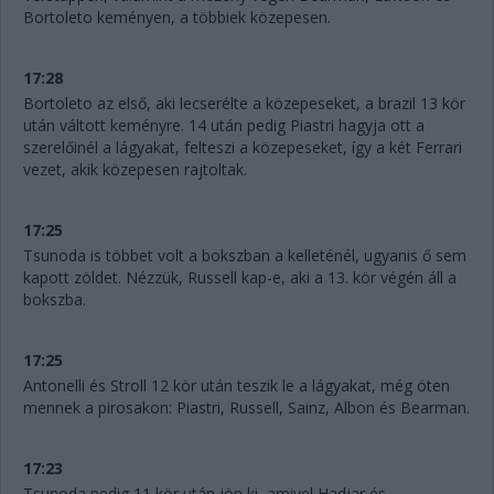
Bortoleto keményen, a többiek közepesen.
17:28
Bortoleto az első, aki lecserélte a közepeseket, a brazil 13 kör
után váltott keményre. 14 után pedig Piastri hagyja ott a
szerelőinél a lágyakat, felteszi a közepeseket, így a két Ferrari
vezet, akik közepesen rajtoltak.
17:25
Tsunoda is többet volt a bokszban a kelleténél, ugyanis ő sem
kapott zöldet. Nézzük, Russell kap-e, aki a 13. kör végén áll a
bokszba.
17:25
Antonelli és Stroll 12 kör után teszik le a lágyakat, még öten
mennek a pirosakon: Piastri, Russell, Sainz, Albon és Bearman.
17:23
Tsunoda pedig 11 kör után jön ki, amivel Hadjar és