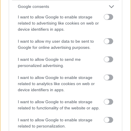
Leclerc megtámadta Norrist a célegyenes végén, de annyira
Google consents
mélyet fékezett, hogy onnan nem lehetett befejezni az
előzést.
I want to allow Google to enable storage
related to advertising like cookies on web or
device identifiers in apps.
17:43
I want to allow my user data to be sent to
Antonelli utolsó figyelmeztetést kap a pályahatárok miatt (a
Google for online advertising purposes.
nyakán közben Hamiltonnal).
I want to allow Google to send me
personalized advertising.
17:42
Egy pillanatnyi állás 23 kör után:
I want to allow Google to enable storage
related to analytics like cookies on web or
device identifiers in apps.
I want to allow Google to enable storage
related to functionality of the website or app.
I want to allow Google to enable storage
related to personalization.