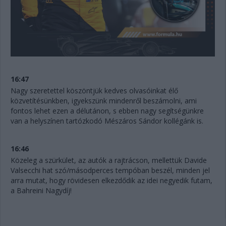
16:47
Nagy szeretettel köszöntjük kedves olvasóinkat élő
közvetítésünkben, igyekszünk mindenről beszámolni, ami
fontos lehet ezen a délutánon, s ebben nagy segítségünkre
van a helyszínen tartózkodó Mészáros Sándor kollégánk is.
16:46
Közeleg a szürkület, az autók a rajtrácson, mellettük Davide
Valsecchi hat szó/másodperces tempóban beszél, minden jel
arra mutat, hogy rövidesen elkezdődik az idei negyedik futam,
a Bahreini Nagydíj!