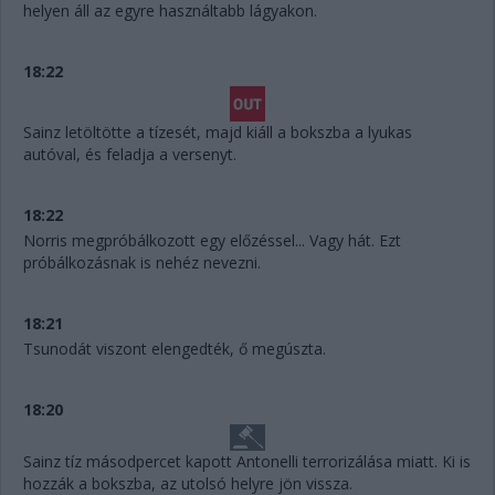
helyen áll az egyre használtabb lágyakon.
18:22
Sainz letöltötte a tízesét, majd kiáll a bokszba a lyukas
autóval, és feladja a versenyt.
18:22
Norris megpróbálkozott egy előzéssel... Vagy hát. Ezt
próbálkozásnak is nehéz nevezni.
18:21
Tsunodát viszont elengedték, ő megúszta.
18:20
Sainz tíz másodpercet kapott Antonelli terrorizálása miatt. Ki is
hozzák a bokszba, az utolsó helyre jön vissza.