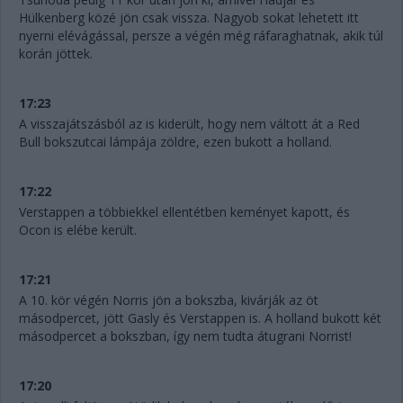
Hülkenberg közé jön csak vissza. Nagyob sokat lehetett itt
nyerni elévágással, persze a végén még ráfaraghatnak, akik túl
korán jöttek.
17:23
A visszajátszásból az is kiderült, hogy nem váltott át a Red
Bull bokszutcai lámpája zöldre, ezen bukott a holland.
17:22
Verstappen a többiekkel ellentétben keményet kapott, és
Ocon is elébe került.
17:21
A 10. kör végén Norris jön a bokszba, kivárják az öt
másodpercet, jött Gasly és Verstappen is. A holland bukott két
másodpercet a bokszban, így nem tudta átugrani Norrist!
17:20