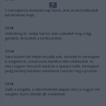
5 másodperces büntetést kap Norris, amit az első kiállásánál
kell letöltenie majd.
17:15
Hülkenberg öt, Hadjar hat kör után szabadult meg a lágy
gumiktól, ők kezdték a kerékcseréket.
17:14
Sainz közben két hellyel visszább esik, Antonelli és Verstappen
is megelőzi őt, szóval most Hamilton ellen védekezhet. Az
olasz nagyon messziről repült be a spanyol mellé, Verstappen
pedig kemény külsőíves manőverrel szerezte meg a pozíciót.
17:13
Zajlik a vizsgálat, a videofelvételek alapján nincs is nagyon mit
vizsgálni. Norris előrébb állt a kelleténél.