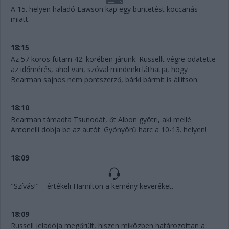
A 15. helyen haladó Lawson kap egy büntetést koccanás
miatt.
18:15
Az 57 körös futam 42. körében járunk. Russellt végre odatette
az időmérés, ahol van, szóval mindenki láthatja, hogy
Bearman sajnos nem pontszerző, bárki bármit is állítson.
18:10
Bearman támadta Tsunodát, őt Albon gyötri, aki mellé
Antonelli dobja be az autót. Gyönyörű harc a 10-13. helyen!
18:09
"Szívás!" – értékeli Hamilton a kemény keveréket.
18:09
Russell jeladója megőrült, hiszen miközben határozottan a