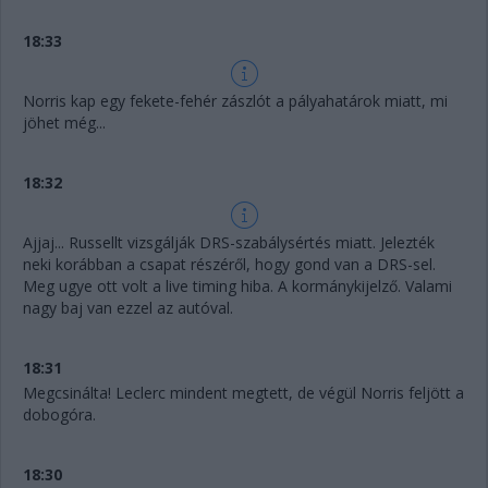
18:33
Norris kap egy fekete-fehér zászlót a pályahatárok miatt, mi
jöhet még...
18:32
Ajjaj... Russellt vizsgálják DRS-szabálysértés miatt. Jelezték
neki korábban a csapat részéről, hogy gond van a DRS-sel.
Meg ugye ott volt a live timing hiba. A kormánykijelző. Valami
nagy baj van ezzel az autóval.
18:31
Megcsinálta! Leclerc mindent megtett, de végül Norris feljött a
dobogóra.
18:30