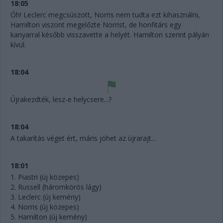
18:05
Óh! Leclerc megcsúszott, Norris nem tudta ezt kihasználni,
Hamilton viszont megelőzte Norrist, de honfitárs egy
kanyarral később visszavette a helyét. Hamilton szerint pályán
kívül.
18:04
Újrakezdték, lesz-e helycsere...?
18:04
A takarítás véget ért, máris jöhet az újrarajt...
18:01
1. Piastri (új közepes)
2. Russell (háromkörös lágy)
3. Leclerc (új kemény)
4. Norris (új közepes)
5. Hamilton (új kemény)