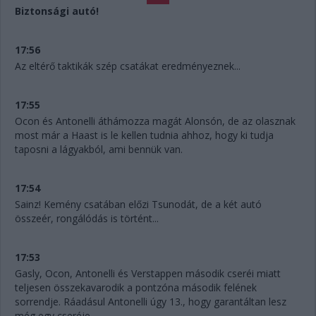
Biztonsági autó!
17:56
Az eltérő taktikák szép csatákat eredményeznek...
17:55
Ocon és Antonelli áthámozza magát Alonsón, de az olasznak
most már a Haast is le kellen tudnia ahhoz, hogy ki tudja
taposni a lágyakból, ami bennük van.
17:54
Sainz! Kemény csatában előzi Tsunodát, de a két autó
összeér, rongálódás is történt...
17:53
Gasly, Ocon, Antonelli és Verstappen második cseréi miatt
teljesen összekavarodik a pontzóna második felének
sorrendje. Ráadásul Antonelli úgy 13., hogy garantáltan lesz
még egy cseréje.