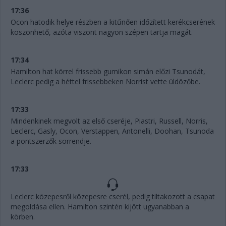
17:36
Ocon hatodik helye részben a kitűnően időzített kerékcserének
köszönhető, azóta viszont nagyon szépen tartja magát.
17:34
Hamilton hat körrel frissebb gumikon simán előzi Tsunodát,
Leclerc pedig a héttel frissebbeken Norrist vette üldözőbe.
17:33
Mindenkinek megvolt az első cseréje, Piastri, Russell, Norris,
Leclerc, Gasly, Ocon, Verstappen, Antonelli, Doohan, Tsunoda
a pontszerzők sorrendje.
17:33
Leclerc közepesről közepesre cserél, pedig tiltakozott a csapat
megoldása ellen. Hamilton szintén kijött ugyanabban a
körben.