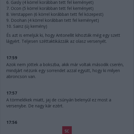
6. Gasly (4 körrel korábban tett fel keményet)
7. Ocon (5 körrel korábban tett fel keményet)
8. Verstappen (6 körrel korábban tett fel közepest)
9. Doohan (4 körrel korábban tett fel keményet)
10. Sainz (új kemény)
És azt is emeljük ki, hogy Antonellit kihozták még egy szett
lágyért. Teljesen széttaktikázzák az olasz versenyét.
17:59
Azok nem jöttek a bokszba, akik már voltak második cserén,
mindjárt nézünk egy sorrendet azzal együtt, hogy ki milyen
abroncson van.
17:57
A törmelékek miatt, jaj de csúnyán belenyúl ez most a
versenybe. De nagy kár ezért.
17:56