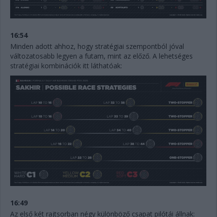
16:54
Minden adott ahhoz, hogy stratégiai szempontból jóval
változatosabb legyen a futam, mint az előző. A lehetséges
stratégiai kombinációk itt láthatóak:
16:49
Az első két rajtsorban négy különböző csapat pilótái állnak: