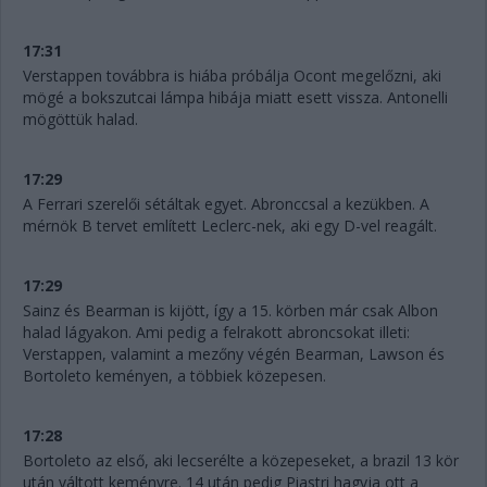
17:31
Verstappen továbbra is hiába próbálja Ocont megelőzni, aki
mögé a bokszutcai lámpa hibája miatt esett vissza. Antonelli
mögöttük halad.
17:29
A Ferrari szerelői sétáltak egyet. Abronccsal a kezükben. A
mérnök B tervet említett Leclerc-nek, aki egy D-vel reagált.
17:29
Sainz és Bearman is kijött, így a 15. körben már csak Albon
halad lágyakon. Ami pedig a felrakott abroncsokat illeti:
Verstappen, valamint a mezőny végén Bearman, Lawson és
Bortoleto keményen, a többiek közepesen.
17:28
Bortoleto az első, aki lecserélte a közepeseket, a brazil 13 kör
után váltott keményre. 14 után pedig Piastri hagyja ott a