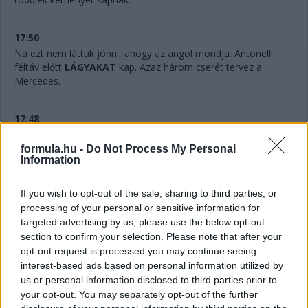
17:50
Na ezt nem láttuk jönni, ahogy az angol mondja. Antonelli
féltáv előtt
LÁGYAKAT
kap. Azaz három cserét tervez a
Mercedes.
17:48
Hihetetlen.
Verstappennek ezúttal nem tudták leszedni a
jobb elsőjét, így aztán a második cseréje után a tökutolsó
formula.hu -
Do Not Process My Personal
Information
helyre jön vissza. Persze ebben az is benne van, hogy egyedül
ő cserélt kétszer eddig, féltáv előtt visszarakták a
közepeseket.
If you wish to opt-out of the sale, sharing to third parties, or
processing of your personal or sensitive information for
targeted advertising by us, please use the below opt-out
17:47
section to confirm your selection. Please note that after your
Piastriról nem ejtettünk mostanában egy árva szót sem. Nos,
opt-out request is processed you may continue seeing
hat másodperccel vezet Russell előtt, Leclerc tempóját
interest-based ads based on personal information utilized by
hozza...
us or personal information disclosed to third parties prior to
your opt-out. You may separately opt-out of the further