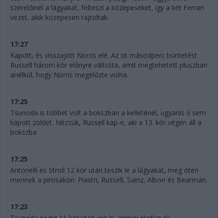
szerelőinél a lágyakat, felteszi a közepeseket, így a két Ferrari
vezet, akik közepesen rajtoltak.
17:27
Kapott, és visszajött Norris elé. Az öt másodperc büntetést
Russell három kör előnyre váltotta, amit megtehetett pluszban
anélkül, hogy Norris megelőzte volna.
17:25
Tsunoda is többet volt a bokszban a kelleténél, ugyanis ő sem
kapott zöldet. Nézzük, Russell kap-e, aki a 13. kör végén áll a
bokszba.
17:25
Antonelli és Stroll 12 kör után teszik le a lágyakat, még öten
mennek a pirosakon: Piastri, Russell, Sainz, Albon és Bearman.
17:23
Tsunoda pedig 11 kör után jön ki, amivel Hadjar és