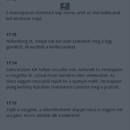
5 másodperces büntetést kap Norris, amit az első kiállásánál
kell letöltenie majd.
17:15
Hülkenberg öt, Hadjar hat kör után szabadult meg a lágy
gumiktól, ők kezdték a kerékcseréket.
17:14
Sainz közben két hellyel visszább esik, Antonelli és Verstappen
is megelőzi őt, szóval most Hamilton ellen védekezhet. Az
olasz nagyon messziről repült be a spanyol mellé, Verstappen
pedig kemény külsőíves manőverrel szerezte meg a pozíciót.
17:13
Zajlik a vizsgálat, a videofelvételek alapján nincs is nagyon mit
vizsgálni. Norris előrébb állt a kelleténél.