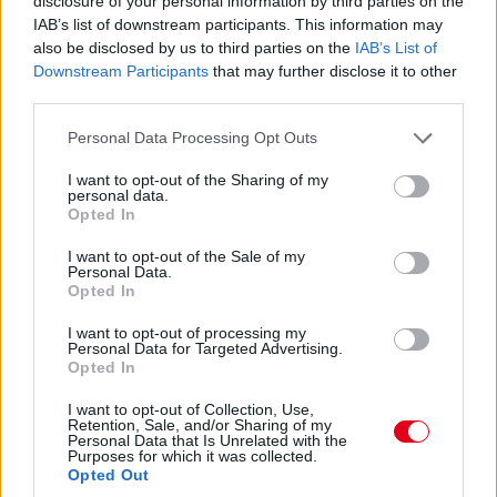
17:47
disclosure of your personal information by third parties on the
IAB’s list of downstream participants. This information may
Leclerc már Russellre zárkózik fel, hamarosan támadási
közelségben lesz.
also be disclosed by us to third parties on the
IAB’s List of
Downstream Participants
that may further disclose it to other
third parties.
17:46
Please note that this website/app uses one or more Google
Ocont Antonelli és Verstappen nem tudta megelőzni. De most
Personal Data Processing Opt Outs
jön Hamilton. És megy.
services and may gather and store information including but
not limited to your visit or usage behaviour. You may click to
I want to opt-out of the Sharing of my
personal data.
grant or deny consent to Google and its third-party tags to
Opted In
17:45
use your data for below specified purposes in below Google
Két előzés szinte egyszerre! Leclerc feljön harmadiknak Norris
consent section.
I want to opt-out of the Sale of my
elé, Hamilton meg hetediknek Antonelli elé. Beválni látszik a
Personal Data.
Ferrari taktikája!
Opted In
I want to opt-out of processing my
17:44
Personal Data for Targeted Advertising.
Opted In
Leclerc megtámadta Norrist a célegyenes végén, de annyira
mélyet fékezett, hogy onnan nem lehetett befejezni az
I want to opt-out of Collection, Use,
előzést.
Retention, Sale, and/or Sharing of my
Personal Data that Is Unrelated with the
Purposes for which it was collected.
Opted Out
17:43