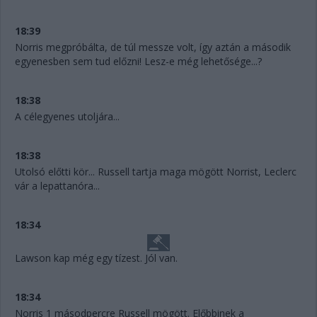
18:39
Norris megpróbálta, de túl messze volt, így aztán a második
egyenesben sem tud előzni! Lesz-e még lehetősége...?
18:38
A célegyenes utoljára...
18:38
Utolsó előtti kör... Russell tartja maga mögött Norrist, Leclerc
vár a lepattanóra...
18:34
Lawson kap még egy tízest. Jól van.
18:34
Norris 1 másodpercre Russell mögött. Előbbinek a