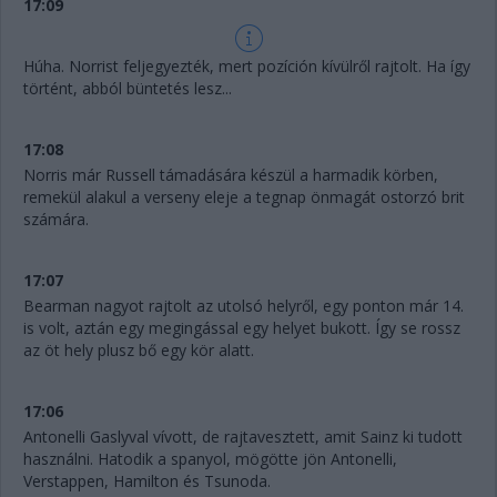
17:09
Húha. Norrist feljegyezték, mert pozíción kívülről rajtolt. Ha így
történt, abból büntetés lesz...
17:08
Norris már Russell támadására készül a harmadik körben,
remekül alakul a verseny eleje a tegnap önmagát ostorzó brit
számára.
17:07
Bearman nagyot rajtolt az utolsó helyről, egy ponton már 14.
is volt, aztán egy megingással egy helyet bukott. Így se rossz
az öt hely plusz bő egy kör alatt.
17:06
Antonelli Gaslyval vívott, de rajtavesztett, amit Sainz ki tudott
használni. Hatodik a spanyol, mögötte jön Antonelli,
Verstappen, Hamilton és Tsunoda.