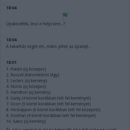
18:04
Újrakezdték, lesz-e helycsere...?
18:04
A takarítás véget ért, máris jöhet az újrarajt...
18:01
1. Piastri (új közepes)
2. Russell (háromkörös lágy)
3. Leclerc (új kemény)
4. Norris (új közepes)
5. Hamilton (új kemény)
6. Gasly (4 körrel korábban tett fel keményet)
7. Ocon (5 körrel korábban tett fel keményet)
8. Verstappen (6 körrel korábban tett fel közepest)
9. Doohan (4 körrel korábban tett fel keményet)
10. Sainz (új kemény)
És azt is emeljük ki, hogy Antonellit kihozták még egy szett