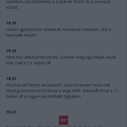
szemben, köszönhetően a csatának Norris és a monacói
között.
18:26
Leclerc gyönyörűen védekezik Norrisszal szemben, őrzi a
harmadik helyet!
18:26
Nem lesz ebből pontszerzés, Doohan még egy helyet veszít,
már csak a 13. helyen áll.
18:23
Doohan két helyet visszaesett, ezzel Bearman most már
tényleg pontszerző tíz körrel a vége előtt. Antonelli most a 11.
helyen áll az egyre használtabb lágyakon.
18:22