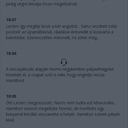
pedig végre letudja Ocon megelőzését.
18:07
Leclerc így meglép kicsit a két angoltól... Sainz veszített több
pozíciót az újraindításnál, ráadásul Antonellit is kizavarta a
bukótérbe. Szerencsétlen Antonelli, mi jöhet még...
18:06
A visszajátszás alapján Norris négykerekes pályaelhagyást
követett el, a csapat szól is neki, hogy engedje vissza
Hamiltont.
18:05
Óh! Leclerc megcsúszott, Norris nem tudta ezt kihasználni,
Hamilton viszont megelőzte Norrist, de honfitárs egy
kanyarral később visszavette a helyét. Hamilton szerint pályán
kívül.