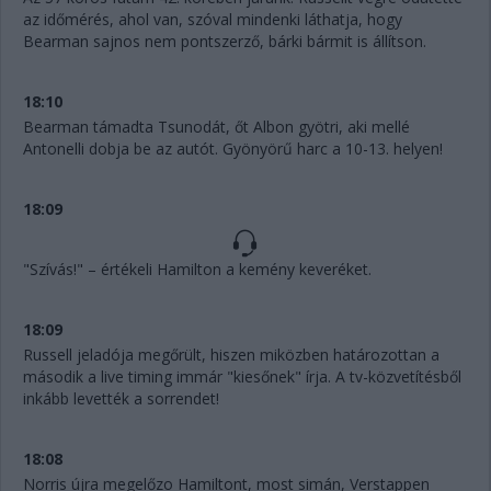
az időmérés, ahol van, szóval mindenki láthatja, hogy
Bearman sajnos nem pontszerző, bárki bármit is állítson.
18:10
Bearman támadta Tsunodát, őt Albon gyötri, aki mellé
Antonelli dobja be az autót. Gyönyörű harc a 10-13. helyen!
18:09
"Szívás!" – értékeli Hamilton a kemény keveréket.
18:09
Russell jeladója megőrült, hiszen miközben határozottan a
második a live timing immár "kiesőnek" írja. A tv-közvetítésből
inkább levették a sorrendet!
18:08
Norris újra megelőzo Hamiltont, most simán, Verstappen