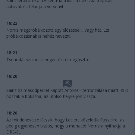
Sainz letöltötte a tízesét, majd kiáll a bokszba a lyukas
autóval, és feladja a versenyt.
18:22
Norris megpróbálkozott egy előzéssel... Vagy hát. Ezt
próbálkozásnak is nehéz nevezni.
18:21
Tsunodát viszont elengedték, ő megúszta.
18:20
Sainz tíz másodpercet kapott Antonelli terrorizálása miatt. Ki is
hozzák a bokszba, az utolsó helyre jön vissza.
18:20
Az mindenesetre látszik, hogy Leclerc közeledik Russellre, az
pedig egyenesen biztos, hogy a monacói Norrisra nyithatja a
DRS-ét.