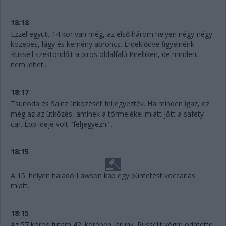
18:18
Ezzel együtt 14 kör van még, az első három helyen négy-négy
közepes, lágy és kemény abroncs. Érdeklődve figyelnénk
Russell szektoridőit a piros oldalfalú Pirelliken, de mindent
nem lehet...
18:17
Tsunoda és Sainz ütközését feljegyezték. Ha minden igaz, ez
még az az ütközés, aminek a törmelékei miatt jött a safety
car. Épp ideje volt "feljegyezni".
18:15
A 15. helyen haladó Lawson kap egy büntetést koccanás
miatt.
18:15
Az 57 körös futam 42. körében járunk. Russellt végre odatette