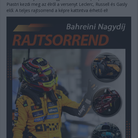
Piastri kezdi meg az élről a versenyt Leclerc, Russell és Gasly
elől. A teljes rajtsorrend a képre kattintva érhető el!