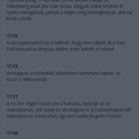
Hülkenberg közé jön csak vissza. Nagyob sokat lehetett itt
nyerni elévágással, persze a végén még ráfaraghatnak, akik túl
korán jöttek.
17:23
A visszajátszásból az is kiderült, hogy nem váltott át a Red
Bull bokszutcai lámpája zöldre, ezen bukott a holland.
17:22
Verstappen a többiekkel ellentétben keményet kapott, és
Ocon is elébe került.
17:21
A 10. kör végén Norris jön a bokszba, kivárják az öt
másodpercet, jött Gasly és Verstappen is. A holland bukott két
másodpercet a bokszban, így nem tudta átugrani Norrist!
17:20