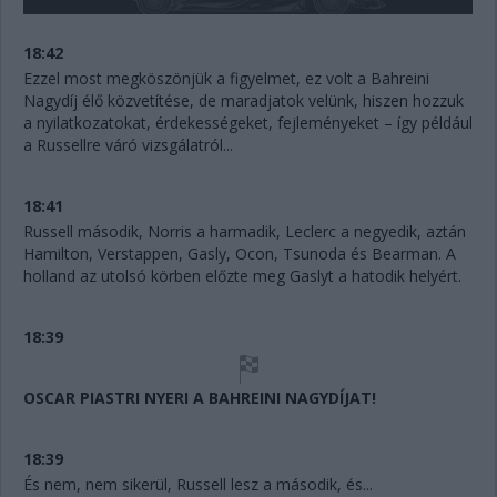
18:42
Ezzel most megköszönjük a figyelmet, ez volt a Bahreini
Nagydíj élő közvetítése, de maradjatok velünk, hiszen hozzuk
a nyilatkozatokat, érdekességeket, fejleményeket – így például
a Russellre váró vizsgálatról...
18:41
Russell második, Norris a harmadik, Leclerc a negyedik, aztán
Hamilton, Verstappen, Gasly, Ocon, Tsunoda és Bearman. A
holland az utolsó körben előzte meg Gaslyt a hatodik helyért.
18:39
OSCAR PIASTRI NYERI A BAHREINI NAGYDÍJAT!
18:39
És nem, nem sikerül, Russell lesz a második, és...