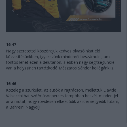
16:47
Nagy szeretettel köszöntjük kedves olvasóinkat élő
közvetítésünkben, igyekszünk mindenről beszámolni, ami
fontos lehet ezen a délutánon, s ebben nagy segítségünkre
van a helyszínen tartózkodó Mészáros Sándor kollégánk is.
16:46
Közeleg a szürkület, az autók a rajtrácson, mellettük Davide
Valsecchi hat szó/másodperces tempóban beszél, minden jel
arra mutat, hogy rövidesen elkezdődik az idei negyedik futam,
a Bahreini Nagydíj!