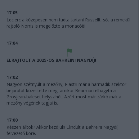
17:05
Leclerc a közepesen nem tudta tartani Russellt, sőt a remekül
rajtoló Norris is megelőzte a monacóit!
17:04
ELRAJTOLT A 2025-ÖS BAHREINI NAGYDÍJ!
17:02
Nagyon szétnyúlt a mezőny, Piastri már a harmadik szektor
bejáratát közelítette meg, amikor Bearman elhagyta a
Grosjean-baleset helyszínét. Azért most már zárkóznak a
mezőny végének tagjai is.
17:00
Készen álltok? Akkor kezdjük! Elindult a Bahreini Nagydíj
felvezető köre.