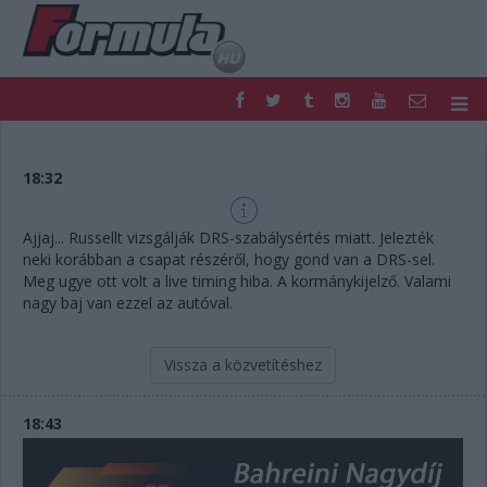
F1
PARC FERMÉ
FORMULA
MOTOR
18:32
NEMZETKÖZI
HAZAI
RETRO
EGYÉB
Ajjaj... Russellt vizsgálják DRS-szabálysértés miatt. Jelezték
PODCAST
SHOP
neki korábban a csapat részéről, hogy gond van a DRS-sel.
LIVE
TIPPJÁTÉK
Meg ugye ott volt a live timing hiba. A kormánykijelző. Valami
nagy baj van ezzel az autóval.
DIGITÁLIS MAGAZIN
PONTÁLLÁSOK
VERSENYNAPTÁRAK
Vissza a közvetítéshez
18:43