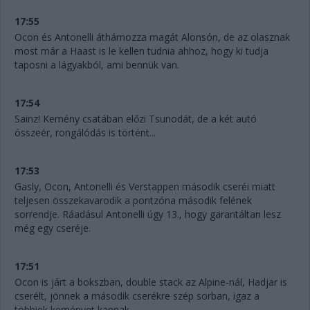
17:55
Ocon és Antonelli áthámozza magát Alonsón, de az olasznak
most már a Haast is le kellen tudnia ahhoz, hogy ki tudja
taposni a lágyakból, ami bennük van.
17:54
Sainz! Kemény csatában előzi Tsunodát, de a két autó
összeér, rongálódás is történt...
17:53
Gasly, Ocon, Antonelli és Verstappen második cseréi miatt
teljesen összekavarodik a pontzóna második felének
sorrendje. Ráadásul Antonelli úgy 13., hogy garantáltan lesz
még egy cseréje.
17:51
Ocon is járt a bokszban, double stack az Alpine-nál, Hadjar is
cserélt, jönnek a második cserékre szép sorban, igaz a
többiek keményet kapnak.