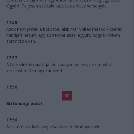
lágyért. Teljesen széttaktikázzák az olasz versenyét.
17:59
Azok nem jöttek a bokszba, akik már voltak második cserén,
mindjárt nézünk egy sorrendet azzal együtt, hogy ki milyen
abroncson van.
17:57
A törmelékek miatt, jaj de csúnyán belenyúl ez most a
versenybe. De nagy kár ezért.
17:56
Biztonsági autó!
17:56
Az eltérő taktikák szép csatákat eredményeznek...