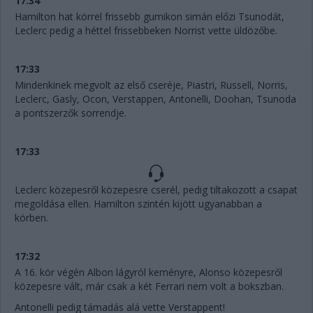
17:34
Hamilton hat körrel frissebb gumikon simán előzi Tsunodát,
Leclerc pedig a héttel frissebbeken Norrist vette üldözőbe.
17:33
Mindenkinek megvolt az első cseréje, Piastri, Russell, Norris,
Leclerc, Gasly, Ocon, Verstappen, Antonelli, Doohan, Tsunoda
a pontszerzők sorrendje.
17:33
Leclerc közepesről közepesre cserél, pedig tiltakozott a csapat
megoldása ellen. Hamilton szintén kijött ugyanabban a
körben.
17:32
A 16. kör végén Albon lágyról keményre, Alonso közepesről
közepesre vált, már csak a két Ferrari nem volt a bokszban.
Antonelli pedig támadás alá vette Verstappent!