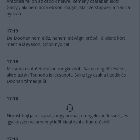
Antonelli feljön az ötödik helyre, kemény csatában előzi
Gaslyt, aki nem adta olcsón magát. Már Verstappen a francia
nyakán.
17:19
De Doohan nem előz, hanem elévágni próbál, ő kilenc kört
ment a lágyakon, Ocon nyolcat.
17:19
Micsoda csata! Hamilton megküzdött Sainz megelőzéséért,
akire aztán Tsunoda is lecsapott. Sainz így csak a tizedik és
Doohan támadja őt.
17:18
Norrist hajtja a csapat, hogy próbálja megelőzni Russellt, és
igyekezzen valamennyi időt kiautózni a büntetésből.
17:16