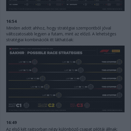
16:54
Minden adott ahhoz, hogy stratégiai szempontból jóval
változatosabb legyen a futam, mint az előző. A lehetséges
stratégiai kombinációk itt láthatóak:
16:49
Az első két rajtsorban négy különböző csapat pilótái állnak: