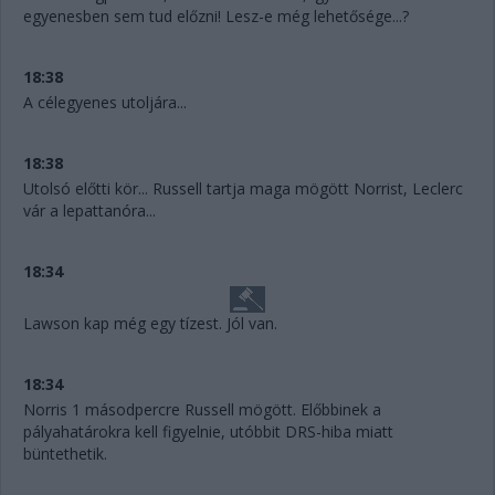
egyenesben sem tud előzni! Lesz-e még lehetősége...?
18:38
A célegyenes utoljára...
18:38
Utolsó előtti kör... Russell tartja maga mögött Norrist, Leclerc
vár a lepattanóra...
18:34
Lawson kap még egy tízest. Jól van.
18:34
Norris 1 másodpercre Russell mögött. Előbbinek a
pályahatárokra kell figyelnie, utóbbit DRS-hiba miatt
büntethetik.