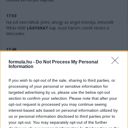
17:50
Na ezt nem láttuk jönni, ahogy az angol mondja. Antonelli
féltáv előtt
LÁGYAKAT
kap. Azaz három cserét tervez a
Mercedes.
17:48
Hihetetlen.
Verstappennek ezúttal nem tudták leszedni a
jobb elsőjét, így aztán a második cseréje után a tökutolsó
formula.hu -
Do Not Process My Personal
Information
helyre jön vissza. Persze ebben az is benne van, hogy egyedül
ő cserélt kétszer eddig, féltáv előtt visszarakták a
közepeseket.
If you wish to opt-out of the sale, sharing to third parties, or
processing of your personal or sensitive information for
targeted advertising by us, please use the below opt-out
17:47
section to confirm your selection. Please note that after your
Piastriról nem ejtettünk mostanában egy árva szót sem. Nos,
opt-out request is processed you may continue seeing
hat másodperccel vezet Russell előtt, Leclerc tempóját
interest-based ads based on personal information utilized by
hozza...
us or personal information disclosed to third parties prior to
your opt-out. You may separately opt-out of the further