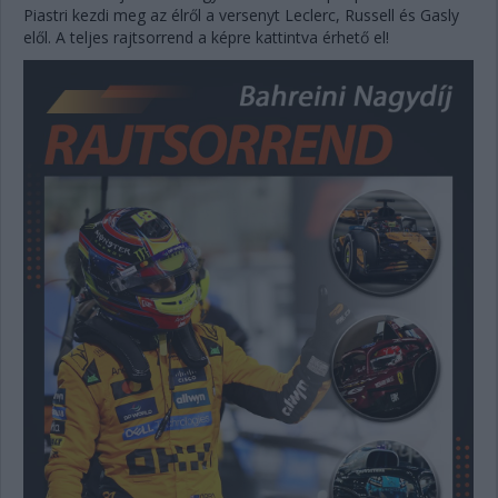
Piastri kezdi meg az élről a versenyt Leclerc, Russell és Gasly
elől. A teljes rajtsorrend a képre kattintva érhető el!