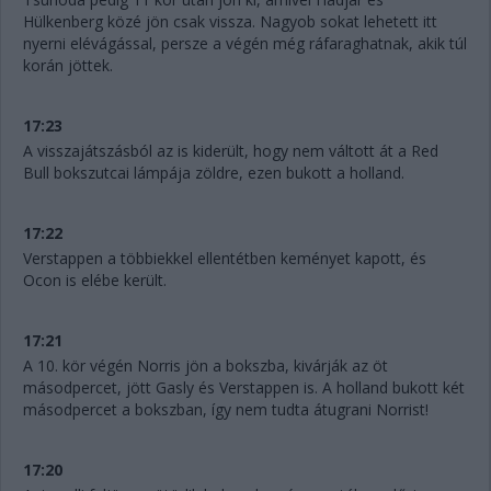
Hülkenberg közé jön csak vissza. Nagyob sokat lehetett itt
nyerni elévágással, persze a végén még ráfaraghatnak, akik túl
korán jöttek.
17:23
A visszajátszásból az is kiderült, hogy nem váltott át a Red
Bull bokszutcai lámpája zöldre, ezen bukott a holland.
17:22
Verstappen a többiekkel ellentétben keményet kapott, és
Ocon is elébe került.
17:21
A 10. kör végén Norris jön a bokszba, kivárják az öt
másodpercet, jött Gasly és Verstappen is. A holland bukott két
másodpercet a bokszban, így nem tudta átugrani Norrist!
17:20