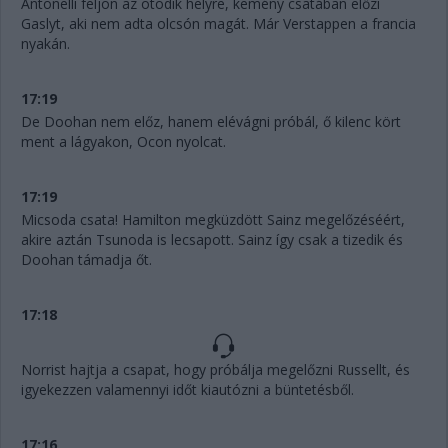
Antonelli feljön az ötödik helyre, kemény csatában előzi
Gaslyt, aki nem adta olcsón magát. Már Verstappen a francia
nyakán.
17:19
De Doohan nem előz, hanem elévágni próbál, ő kilenc kört
ment a lágyakon, Ocon nyolcat.
17:19
Micsoda csata! Hamilton megküzdött Sainz megelőzéséért,
akire aztán Tsunoda is lecsapott. Sainz így csak a tizedik és
Doohan támadja őt.
17:18
Norrist hajtja a csapat, hogy próbálja megelőzni Russellt, és
igyekezzen valamennyi időt kiautózni a büntetésből.
17:16