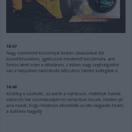
16:47
Nagy szeretettel köszöntjük kedves olvasóinkat élő
közvetítésünkben, igyekszünk mindenről beszámolni, ami
fontos lehet ezen a délutánon, s ebben nagy segítségünkre
van a helyszínen tartózkodó Mészáros Sándor kollégánk is.
16:46
Közeleg a szürkület, az autók a rajtrácson, mellettük Davide
Valsecchi hat szó/másodperces tempóban beszél, minden jel
arra mutat, hogy rövidesen elkezdődik az idei negyedik futam,
a Bahreini Nagydíj!