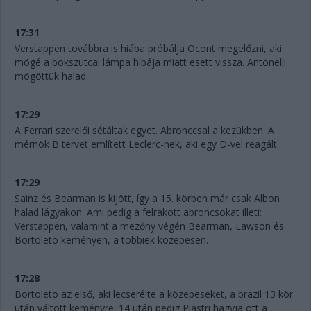
17:31
Verstappen továbbra is hiába próbálja Ocont megelőzni, aki
mögé a bokszutcai lámpa hibája miatt esett vissza. Antonelli
mögöttük halad.
17:29
A Ferrari szerelői sétáltak egyet. Abronccsal a kezükben. A
mérnök B tervet említett Leclerc-nek, aki egy D-vel reagált.
17:29
Sainz és Bearman is kijött, így a 15. körben már csak Albon
halad lágyakon. Ami pedig a felrakott abroncsokat illeti:
Verstappen, valamint a mezőny végén Bearman, Lawson és
Bortoleto keményen, a többiek közepesen.
17:28
Bortoleto az első, aki lecserélte a közepeseket, a brazil 13 kör
után váltott keményre. 14 után pedig Piastri hagyja ott a