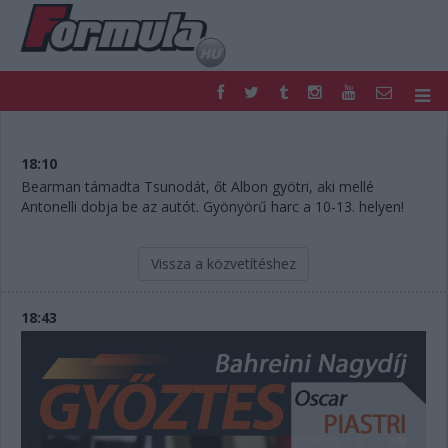
F1
PARC FERMÉ
FORMULA
MOTOR
18:10
NEMZETKÖZI
HAZAI
Bearman támadta Tsunodát, őt Albon gyötri, aki mellé
Antonelli dobja be az autót. Gyönyörű harc a 10-13. helyen!
RETRO
EGYÉB
PODCAST
SHOP
LIVE
TIPPJÁTÉK
Vissza a közvetítéshez
DIGITÁLIS MAGAZIN
PONTÁLLÁSOK
VERSENYNAPTÁRAK
18:43