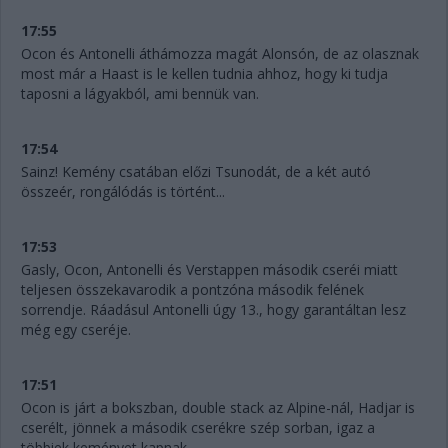
17:55
Ocon és Antonelli áthámozza magát Alonsón, de az olasznak
most már a Haast is le kellen tudnia ahhoz, hogy ki tudja
taposni a lágyakból, ami bennük van.
17:54
Sainz! Kemény csatában előzi Tsunodát, de a két autó
összeér, rongálódás is történt...
17:53
Gasly, Ocon, Antonelli és Verstappen második cseréi miatt
teljesen összekavarodik a pontzóna második felének
sorrendje. Ráadásul Antonelli úgy 13., hogy garantáltan lesz
még egy cseréje.
17:51
Ocon is járt a bokszban, double stack az Alpine-nál, Hadjar is
cserélt, jönnek a második cserékre szép sorban, igaz a
többiek keményet kapnak.