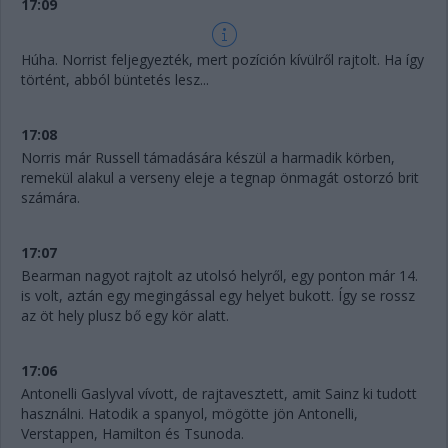
17:09
Húha. Norrist feljegyezték, mert pozíción kívülről rajtolt. Ha így
történt, abból büntetés lesz...
17:08
Norris már Russell támadására készül a harmadik körben,
remekül alakul a verseny eleje a tegnap önmagát ostorzó brit
számára.
17:07
Bearman nagyot rajtolt az utolsó helyről, egy ponton már 14.
is volt, aztán egy megingással egy helyet bukott. Így se rossz
az öt hely plusz bő egy kör alatt.
17:06
Antonelli Gaslyval vívott, de rajtavesztett, amit Sainz ki tudott
használni. Hatodik a spanyol, mögötte jön Antonelli,
Verstappen, Hamilton és Tsunoda.