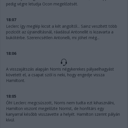
pedig végre letudja Ocon megelőzését.
18:07
Leclerc így meglép kicsit a két angoltól... Sainz veszített több
pozíciót az újraindításnál, ráadásul Antonellit is kizavarta a
bukótérbe. Szerencsétlen Antonelli, mi jöhet még...
18:06
A visszajátszás alapján Norris négykerekes pályaelhagyást
követett el, a csapat szól is neki, hogy engedje vissza
Hamiltont.
18:05
Óh! Leclerc megcsúszott, Norris nem tudta ezt kihasználni,
Hamilton viszont megelőzte Norrist, de honfitárs egy
kanyarral később visszavette a helyét. Hamilton szerint pályán
kívül.