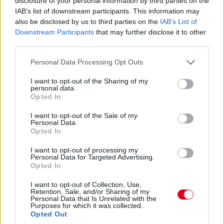
17:47
disclosure of your personal information by third parties on the
IAB’s list of downstream participants. This information may
Leclerc már Russellre zárkózik fel, hamarosan támadási
közelségben lesz.
also be disclosed by us to third parties on the
IAB’s List of
Downstream Participants
that may further disclose it to other
third parties.
17:46
Please note that this website/app uses one or more Google
Ocont Antonelli és Verstappen nem tudta megelőzni. De most
Personal Data Processing Opt Outs
jön Hamilton. És megy.
services and may gather and store information including but
not limited to your visit or usage behaviour. You may click to
I want to opt-out of the Sharing of my
personal data.
grant or deny consent to Google and its third-party tags to
Opted In
17:45
use your data for below specified purposes in below Google
Két előzés szinte egyszerre! Leclerc feljön harmadiknak Norris
consent section.
I want to opt-out of the Sale of my
elé, Hamilton meg hetediknek Antonelli elé. Beválni látszik a
Personal Data.
Ferrari taktikája!
Opted In
I want to opt-out of processing my
17:44
Personal Data for Targeted Advertising.
Opted In
Leclerc megtámadta Norrist a célegyenes végén, de annyira
mélyet fékezett, hogy onnan nem lehetett befejezni az
I want to opt-out of Collection, Use,
előzést.
Retention, Sale, and/or Sharing of my
Personal Data that Is Unrelated with the
Purposes for which it was collected.
Opted Out
17:43