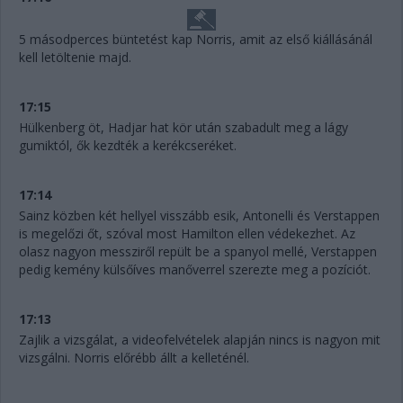
5 másodperces büntetést kap Norris, amit az első kiállásánál
kell letöltenie majd.
17:15
Hülkenberg öt, Hadjar hat kör után szabadult meg a lágy
gumiktól, ők kezdték a kerékcseréket.
17:14
Sainz közben két hellyel visszább esik, Antonelli és Verstappen
is megelőzi őt, szóval most Hamilton ellen védekezhet. Az
olasz nagyon messziről repült be a spanyol mellé, Verstappen
pedig kemény külsőíves manőverrel szerezte meg a pozíciót.
17:13
Zajlik a vizsgálat, a videofelvételek alapján nincs is nagyon mit
vizsgálni. Norris előrébb állt a kelleténél.