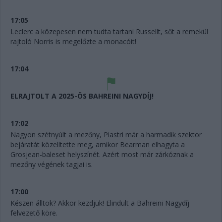
17:05
Leclerc a közepesen nem tudta tartani Russellt, sőt a remekül
rajtoló Norris is megelőzte a monacóit!
17:04
ELRAJTOLT A 2025-ÖS BAHREINI NAGYDÍJ!
17:02
Nagyon szétnyúlt a mezőny, Piastri már a harmadik szektor
bejáratát közelítette meg, amikor Bearman elhagyta a
Grosjean-baleset helyszínét. Azért most már zárkóznak a
mezőny végének tagjai is.
17:00
Készen álltok? Akkor kezdjük! Elindult a Bahreini Nagydíj
felvezető köre.