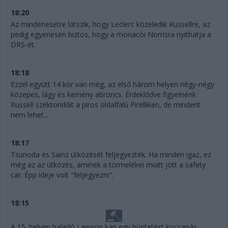
18:20
Az mindenesetre látszik, hogy Leclerc közeledik Russellre, az
pedig egyenesen biztos, hogy a monacói Norrisra nyithatja a
DRS-ét.
18:18
Ezzel együtt 14 kör van még, az első három helyen négy-négy
közepes, lágy és kemény abroncs. Érdeklődve figyelnénk
Russell szektoridőit a piros oldalfalú Pirelliken, de mindent
nem lehet...
18:17
Tsunoda és Sainz ütközését feljegyezték. Ha minden igaz, ez
még az az ütközés, aminek a törmelékei miatt jött a safety
car. Épp ideje volt "feljegyezni".
18:15
A 15. helyen haladó Lawson kap egy büntetést koccanás