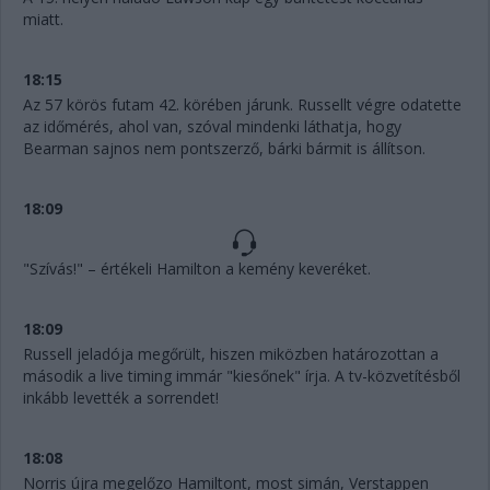
miatt.
18:15
Az 57 körös futam 42. körében járunk. Russellt végre odatette
az időmérés, ahol van, szóval mindenki láthatja, hogy
Bearman sajnos nem pontszerző, bárki bármit is állítson.
18:09
"Szívás!" – értékeli Hamilton a kemény keveréket.
18:09
Russell jeladója megőrült, hiszen miközben határozottan a
második a live timing immár "kiesőnek" írja. A tv-közvetítésből
inkább levették a sorrendet!
18:08
Norris újra megelőzo Hamiltont, most simán, Verstappen