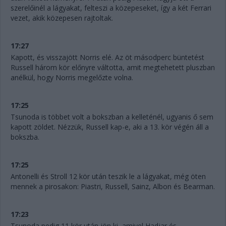
szerelőinél a lágyakat, felteszi a közepeseket, így a két Ferrari
vezet, akik közepesen rajtoltak.
17:27
Kapott, és visszajött Norris elé. Az öt másodperc büntetést
Russell három kör előnyre váltotta, amit megtehetett pluszban
anélkül, hogy Norris megelőzte volna.
17:25
Tsunoda is többet volt a bokszban a kelleténél, ugyanis ő sem
kapott zöldet. Nézzük, Russell kap-e, aki a 13. kör végén áll a
bokszba.
17:25
Antonelli és Stroll 12 kör után teszik le a lágyakat, még öten
mennek a pirosakon: Piastri, Russell, Sainz, Albon és Bearman.
17:23
Tsunoda pedig 11 kör után jön ki, amivel Hadjar és