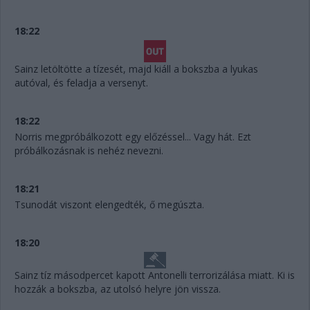
18:22
Sainz letöltötte a tízesét, majd kiáll a bokszba a lyukas
autóval, és feladja a versenyt.
18:22
Norris megpróbálkozott egy előzéssel... Vagy hát. Ezt
próbálkozásnak is nehéz nevezni.
18:21
Tsunodát viszont elengedték, ő megúszta.
18:20
Sainz tíz másodpercet kapott Antonelli terrorizálása miatt. Ki is
hozzák a bokszba, az utolsó helyre jön vissza.