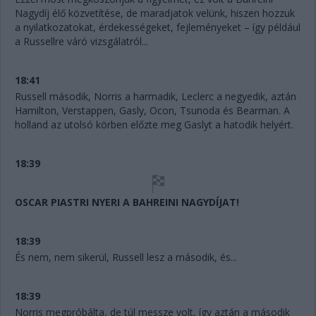
Nagydíj élő közvetítése, de maradjatok velünk, hiszen hozzuk
a nyilatkozatokat, érdekességeket, fejleményeket – így például
a Russellre váró vizsgálatról...
18:41
Russell második, Norris a harmadik, Leclerc a negyedik, aztán
Hamilton, Verstappen, Gasly, Ocon, Tsunoda és Bearman. A
holland az utolsó körben előzte meg Gaslyt a hatodik helyért.
18:39
OSCAR PIASTRI NYERI A BAHREINI NAGYDÍJAT!
18:39
És nem, nem sikerül, Russell lesz a második, és...
18:39
Norris megpróbálta, de túl messze volt, így aztán a második