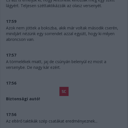
lágyért. Teljesen széttaktikázzák az olasz versenyét.
17:59
Azok nem jöttek a bokszba, akik már voltak második cserén,
mindjárt nézünk egy sorrendet azzal együtt, hogy ki milyen
abroncson van.
17:57
A törmelékek miatt, jaj de csúnyán belenyúl ez most a
versenybe. De nagy kár ezért.
17:56
Biztonsági autó!
17:56
Az eltérő taktikák szép csatákat eredményeznek...