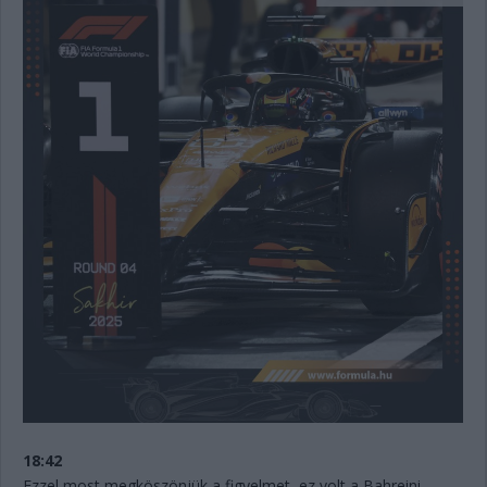
18:42
Ezzel most megköszönjük a figyelmet, ez volt a Bahreini