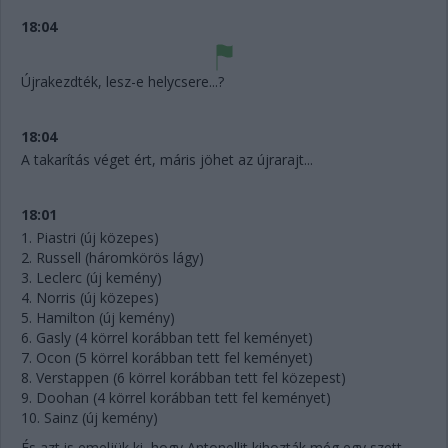
18:04
Újrakezdték, lesz-e helycsere...?
18:04
A takarítás véget ért, máris jöhet az újrarajt...
18:01
1. Piastri (új közepes)
2. Russell (háromkörös lágy)
3. Leclerc (új kemény)
4. Norris (új közepes)
5. Hamilton (új kemény)
6. Gasly (4 körrel korábban tett fel keményet)
7. Ocon (5 körrel korábban tett fel keményet)
8. Verstappen (6 körrel korábban tett fel közepest)
9. Doohan (4 körrel korábban tett fel keményet)
10. Sainz (új kemény)
És azt is emeljük ki, hogy Antonellit kihozták még egy szett