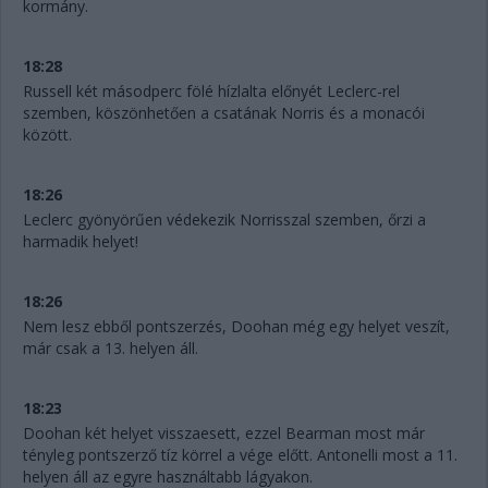
kormány.
18:28
Russell két másodperc fölé hízlalta előnyét Leclerc-rel
szemben, köszönhetően a csatának Norris és a monacói
között.
18:26
Leclerc gyönyörűen védekezik Norrisszal szemben, őrzi a
harmadik helyet!
18:26
Nem lesz ebből pontszerzés, Doohan még egy helyet veszít,
már csak a 13. helyen áll.
18:23
Doohan két helyet visszaesett, ezzel Bearman most már
tényleg pontszerző tíz körrel a vége előtt. Antonelli most a 11.
helyen áll az egyre használtabb lágyakon.