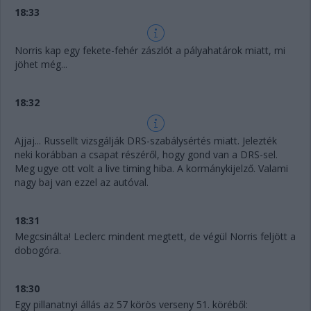
18:33
Norris kap egy fekete-fehér zászlót a pályahatárok miatt, mi
jöhet még...
18:32
Ajjaj... Russellt vizsgálják DRS-szabálysértés miatt. Jelezték
neki korábban a csapat részéről, hogy gond van a DRS-sel.
Meg ugye ott volt a live timing hiba. A kormánykijelző. Valami
nagy baj van ezzel az autóval.
18:31
Megcsinálta! Leclerc mindent megtett, de végül Norris feljött a
dobogóra.
18:30
Egy pillanatnyi állás az 57 körös verseny 51. köréből: