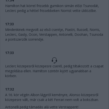
17:34
Hamilton hat körrel frissebb gumikon simán előzi Tsunodát,
Leclerc pedig a héttel frissebbeken Norrist vette üldözőbe.
17:33
Mindenkinek megvolt az első cseréje, Piastri, Russell, Norris,
Leclerc, Gasly, Ocon, Verstappen, Antonelli, Doohan, Tsunoda
a pontszerzők sorrendje.
17:33
Leclerc közepesről közepesre cserél, pedig tiltakozott a csapat
megoldása ellen. Hamilton szintén kijött ugyanabban a
körben.
17:32
A 16. kör végén Albon lágyról keményre, Alonso közepesről
közepesre vált, már csak a két Ferrari nem volt a bokszban.
Antonelli pedig támadás alá vette Verstappent!