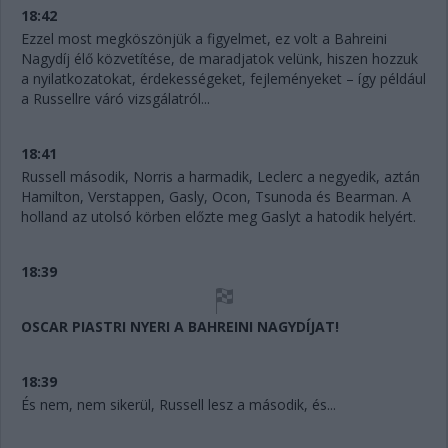
18:42
Ezzel most megköszönjük a figyelmet, ez volt a Bahreini
Nagydíj élő közvetítése, de maradjatok velünk, hiszen hozzuk
a nyilatkozatokat, érdekességeket, fejleményeket – így például
a Russellre váró vizsgálatról...
18:41
Russell második, Norris a harmadik, Leclerc a negyedik, aztán
Hamilton, Verstappen, Gasly, Ocon, Tsunoda és Bearman. A
holland az utolsó körben előzte meg Gaslyt a hatodik helyért.
18:39
OSCAR PIASTRI NYERI A BAHREINI NAGYDÍJAT!
18:39
És nem, nem sikerül, Russell lesz a második, és...