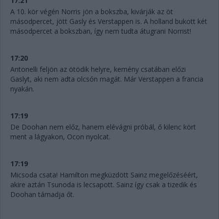
17:21
A 10. kör végén Norris jön a bokszba, kivárják az öt
másodpercet, jött Gasly és Verstappen is. A holland bukott két
másodpercet a bokszban, így nem tudta átugrani Norrist!
17:20
Antonelli feljön az ötödik helyre, kemény csatában előzi
Gaslyt, aki nem adta olcsón magát. Már Verstappen a francia
nyakán.
17:19
De Doohan nem előz, hanem elévágni próbál, ő kilenc kört
ment a lágyakon, Ocon nyolcat.
17:19
Micsoda csata! Hamilton megküzdött Sainz megelőzéséért,
akire aztán Tsunoda is lecsapott. Sainz így csak a tizedik és
Doohan támadja őt.