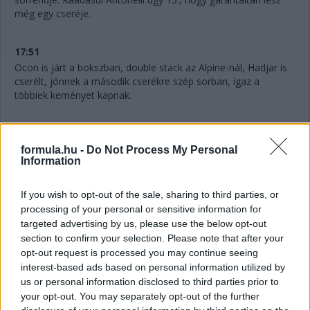
még egy cseréje.
17:51
Ocon is járt a bokszban, double stack az Alpine-nál, Hadjar is
cserélt, jönnek a második cserékre szép sorban, igaz a
többiek keményet kapnak.
17:50
Na ezt nem láttuk jönni, ahogy az angol mondja. Antonelli
formula.hu -
Do Not Process My Personal
Information
féltáv előtt
LÁGYAKAT
kap. Azaz három cserét tervez a
Mercedes.
If you wish to opt-out of the sale, sharing to third parties, or
processing of your personal or sensitive information for
17:48
targeted advertising by us, please use the below opt-out
Hihetetlen.
Verstappennek ezúttal nem tudták leszedni a
section to confirm your selection. Please note that after your
jobb elsőjét, így aztán a második cseréje után a tökutolsó
opt-out request is processed you may continue seeing
helyre jön vissza. Persze ebben az is benne van, hogy egyedül
interest-based ads based on personal information utilized by
ő cserélt kétszer eddig, féltáv előtt visszarakták a
us or personal information disclosed to third parties prior to
közepeseket.
your opt-out. You may separately opt-out of the further