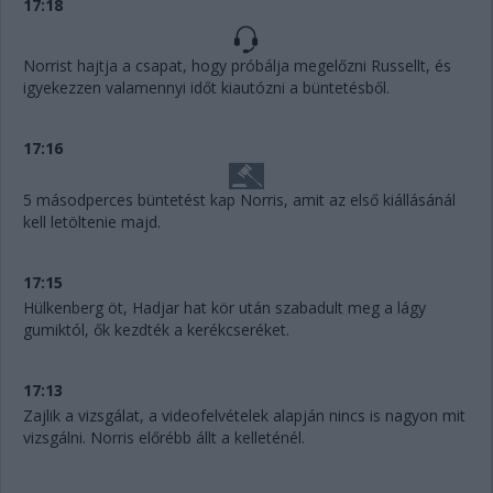
17:18
Norrist hajtja a csapat, hogy próbálja megelőzni Russellt, és
igyekezzen valamennyi időt kiautózni a büntetésből.
17:16
5 másodperces büntetést kap Norris, amit az első kiállásánál
kell letöltenie majd.
17:15
Hülkenberg öt, Hadjar hat kör után szabadult meg a lágy
gumiktól, ők kezdték a kerékcseréket.
17:13
Zajlik a vizsgálat, a videofelvételek alapján nincs is nagyon mit
vizsgálni. Norris előrébb állt a kelleténél.