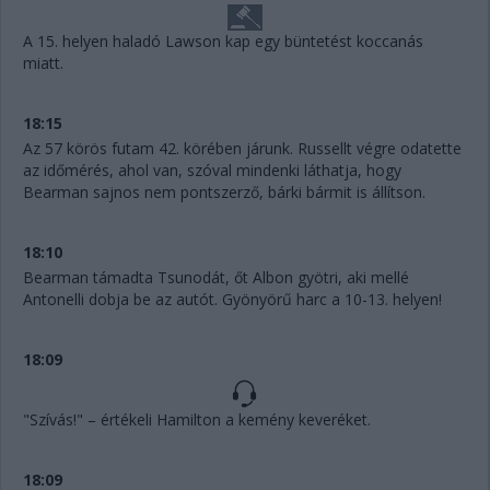
A 15. helyen haladó Lawson kap egy büntetést koccanás
miatt.
18:15
Az 57 körös futam 42. körében járunk. Russellt végre odatette
az időmérés, ahol van, szóval mindenki láthatja, hogy
Bearman sajnos nem pontszerző, bárki bármit is állítson.
18:10
Bearman támadta Tsunodát, őt Albon gyötri, aki mellé
Antonelli dobja be az autót. Gyönyörű harc a 10-13. helyen!
18:09
"Szívás!" – értékeli Hamilton a kemény keveréket.
18:09