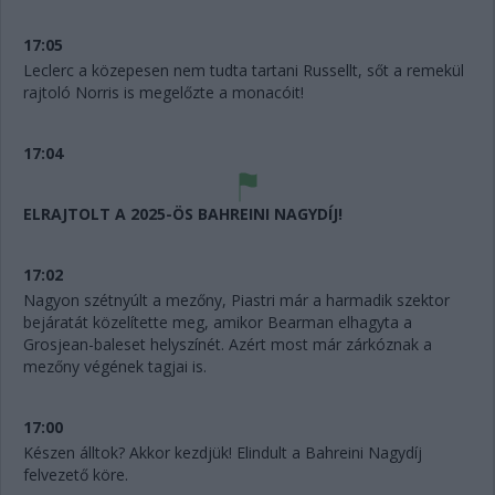
17:05
Leclerc a közepesen nem tudta tartani Russellt, sőt a remekül
rajtoló Norris is megelőzte a monacóit!
17:04
ELRAJTOLT A 2025-ÖS BAHREINI NAGYDÍJ!
17:02
Nagyon szétnyúlt a mezőny, Piastri már a harmadik szektor
bejáratát közelítette meg, amikor Bearman elhagyta a
Grosjean-baleset helyszínét. Azért most már zárkóznak a
mezőny végének tagjai is.
17:00
Készen álltok? Akkor kezdjük! Elindult a Bahreini Nagydíj
felvezető köre.