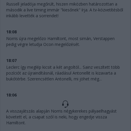
Russell jeladója megőrült, hiszen miközben határozottan a
második a live timing immár "kiesőnek" írja. A tv-közvetítésből
inkább levették a sorrendet!
18:08
Norris újra megelőzo Hamiltont, most simán, Verstappen
pedig végre letudja Ocon megelőzését.
18:07
Leclerc így meglép kicsit a két angoltól... Sainz veszített több
pozíciót az újraindításnál, ráadásul Antonellit is kizavarta a
bukótérbe. Szerencsétlen Antonelli, mi jöhet még...
18:06
A visszajátszás alapján Norris négykerekes pályaelhagyást
követett el, a csapat szól is neki, hogy engedje vissza
Hamiltont.