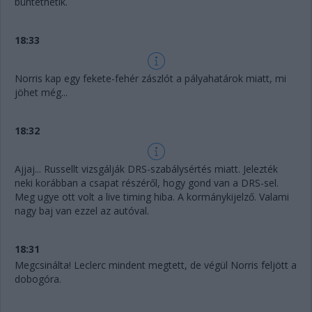
büntethetik.
18:33
Norris kap egy fekete-fehér zászlót a pályahatárok miatt, mi
jöhet még...
18:32
Ajjaj... Russellt vizsgálják DRS-szabálysértés miatt. Jelezték
neki korábban a csapat részéről, hogy gond van a DRS-sel.
Meg ugye ott volt a live timing hiba. A kormánykijelző. Valami
nagy baj van ezzel az autóval.
18:31
Megcsinálta! Leclerc mindent megtett, de végül Norris feljött a
dobogóra.