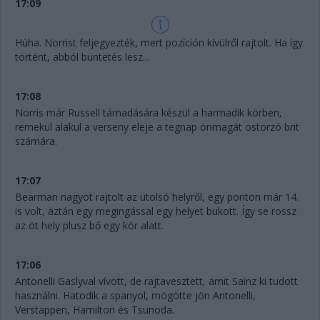
17:09
Húha. Norrist feljegyezték, mert pozíción kívülről rajtolt. Ha így
történt, abból büntetés lesz...
17:08
Norris már Russell támadására készül a harmadik körben,
remekül alakul a verseny eleje a tegnap önmagát ostorzó brit
számára.
17:07
Bearman nagyot rajtolt az utolsó helyről, egy ponton már 14.
is volt, aztán egy megingással egy helyet bukott. Így se rossz
az öt hely plusz bő egy kör alatt.
17:06
Antonelli Gaslyval vívott, de rajtavesztett, amit Sainz ki tudott
használni. Hatodik a spanyol, mögötte jön Antonelli,
Verstappen, Hamilton és Tsunoda.