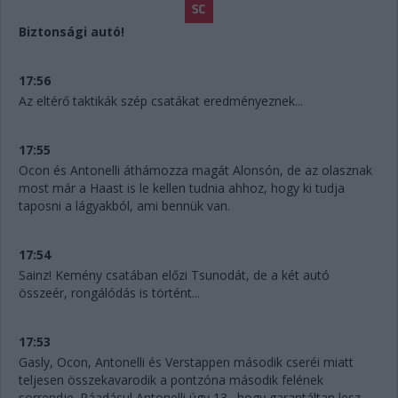
Biztonsági autó!
17:56
Az eltérő taktikák szép csatákat eredményeznek...
17:55
Ocon és Antonelli áthámozza magát Alonsón, de az olasznak
most már a Haast is le kellen tudnia ahhoz, hogy ki tudja
taposni a lágyakból, ami bennük van.
17:54
Sainz! Kemény csatában előzi Tsunodát, de a két autó
összeér, rongálódás is történt...
17:53
Gasly, Ocon, Antonelli és Verstappen második cseréi miatt
teljesen összekavarodik a pontzóna második felének
sorrendje. Ráadásul Antonelli úgy 13., hogy garantáltan lesz