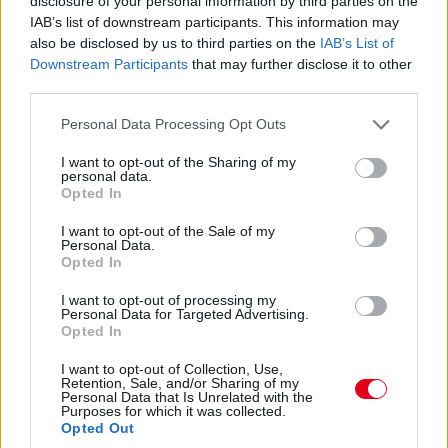
disclosure of your personal information by third parties on the
17:47
IAB’s list of downstream participants. This information may
Piastriról nem ejtettünk mostanában egy árva szót sem. Nos,
also be disclosed by us to third parties on the
IAB’s List of
hat másodperccel vezet Russell előtt, Leclerc tempóját
Downstream Participants
that may further disclose it to other
hozza...
third parties.
Please note that this website/app uses one or more Google
Personal Data Processing Opt Outs
17:47
services and may gather and store information including but
Leclerc már Russellre zárkózik fel, hamarosan támadási
not limited to your visit or usage behaviour. You may click to
I want to opt-out of the Sharing of my
personal data.
közelségben lesz.
grant or deny consent to Google and its third-party tags to
Opted In
use your data for below specified purposes in below Google
consent section.
I want to opt-out of the Sale of my
17:46
Personal Data.
Ocont Antonelli és Verstappen nem tudta megelőzni. De most
Opted In
jön Hamilton. És megy.
I want to opt-out of processing my
Personal Data for Targeted Advertising.
Opted In
17:45
Két előzés szinte egyszerre! Leclerc feljön harmadiknak Norris
I want to opt-out of Collection, Use,
elé, Hamilton meg hetediknek Antonelli elé. Beválni látszik a
Retention, Sale, and/or Sharing of my
Ferrari taktikája!
Personal Data that Is Unrelated with the
Purposes for which it was collected.
Opted Out