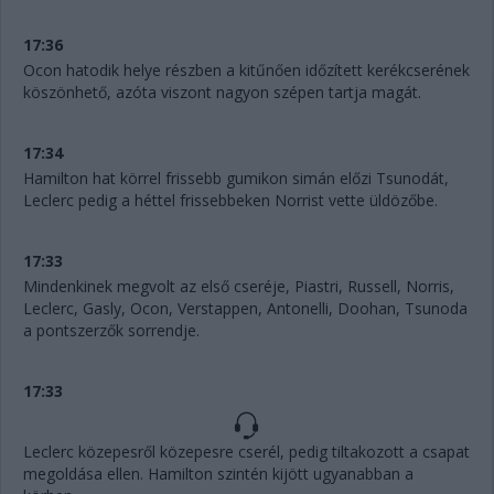
17:36
Ocon hatodik helye részben a kitűnően időzített kerékcserének
köszönhető, azóta viszont nagyon szépen tartja magát.
17:34
Hamilton hat körrel frissebb gumikon simán előzi Tsunodát,
Leclerc pedig a héttel frissebbeken Norrist vette üldözőbe.
17:33
Mindenkinek megvolt az első cseréje, Piastri, Russell, Norris,
Leclerc, Gasly, Ocon, Verstappen, Antonelli, Doohan, Tsunoda
a pontszerzők sorrendje.
17:33
Leclerc közepesről közepesre cserél, pedig tiltakozott a csapat
megoldása ellen. Hamilton szintén kijött ugyanabban a