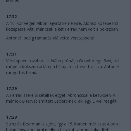
körben.
17:32
A 16. kör végén Albon lágyról keményre, Alonso közepesről
közepesre vált, már csak a két Ferrari nem volt a bokszban.
Antonelli pedig támadás alá vette Verstappent!
17:31
Verstappen továbbra is hiába próbálja Ocont megelőzni, aki
mögé a bokszutcai lámpa hibája miatt esett vissza. Antonelli
mögöttük halad.
17:29
A Ferrari szerelői sétáltak egyet. Abronccsal a kezükben. A
mérnök B tervet említett Leclerc-nek, aki egy D-vel reagált.
17:29
Sainz és Bearman is kijött, így a 15. körben már csak Albon
halad lágyakon. Ami pedig a felrakott abroncsokat illeti: