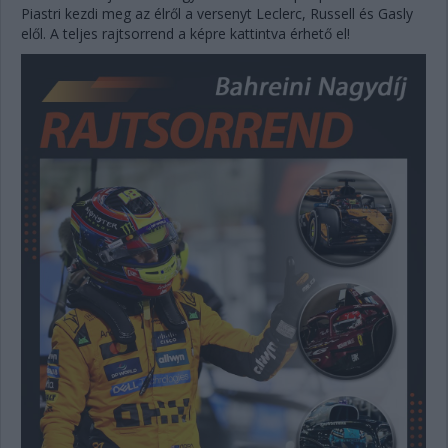
Piastri kezdi meg az élről a versenyt Leclerc, Russell és Gasly
elől. A teljes rajtsorrend a képre kattintva érhető el!