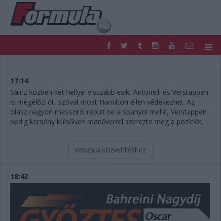
F1
PARC FERMÉ
FORMULA
MOTOR
17:14
NEMZETKÖZI
HAZAI
Sainz közben két hellyel visszább esik, Antonelli és Verstappen
is megelőzi őt, szóval most Hamilton ellen védekezhet. Az
RETRO
EGYÉB
olasz nagyon messziről repült be a spanyol mellé, Verstappen
PODCAST
SHOP
pedig kemény külsőíves manőverrel szerezte meg a pozíciót.
LIVE
TIPPJÁTÉK
DIGITÁLIS MAGAZIN
PONTÁLLÁSOK
Vissza a közvetítéshez
VERSENYNAPTÁRAK
18:43