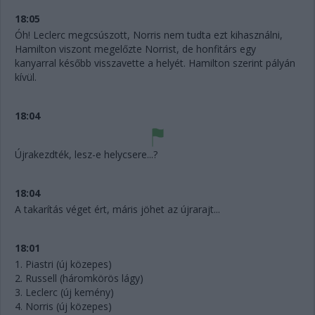
18:05
Óh! Leclerc megcsúszott, Norris nem tudta ezt kihasználni,
Hamilton viszont megelőzte Norrist, de honfitárs egy
kanyarral később visszavette a helyét. Hamilton szerint pályán
kívül.
18:04
Újrakezdték, lesz-e helycsere...?
18:04
A takarítás véget ért, máris jöhet az újrarajt...
18:01
1. Piastri (új közepes)
2. Russell (háromkörös lágy)
3. Leclerc (új kemény)
4. Norris (új közepes)