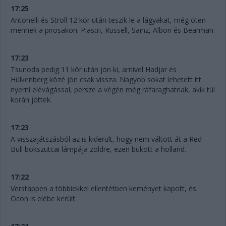
17:25
Antonelli és Stroll 12 kör után teszik le a lágyakat, még öten
mennek a pirosakon: Piastri, Russell, Sainz, Albon és Bearman.
17:23
Tsunoda pedig 11 kör után jön ki, amivel Hadjar és
Hülkenberg közé jön csak vissza. Nagyob sokat lehetett itt
nyerni elévágással, persze a végén még ráfaraghatnak, akik túl
korán jöttek.
17:23
A visszajátszásból az is kiderült, hogy nem váltott át a Red
Bull bokszutcai lámpája zöldre, ezen bukott a holland.
17:22
Verstappen a többiekkel ellentétben keményet kapott, és
Ocon is elébe került.