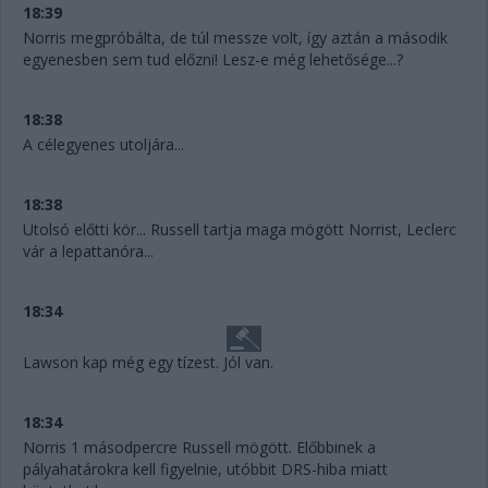
18:39
Norris megpróbálta, de túl messze volt, így aztán a második
egyenesben sem tud előzni! Lesz-e még lehetősége...?
18:38
A célegyenes utoljára...
18:38
Utolsó előtti kör... Russell tartja maga mögött Norrist, Leclerc
vár a lepattanóra...
18:34
Lawson kap még egy tízest. Jól van.
18:34
Norris 1 másodpercre Russell mögött. Előbbinek a
pályahatárokra kell figyelnie, utóbbit DRS-hiba miatt