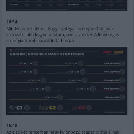
16:54
Minden adott ahhoz, hogy stratégiai szempontból jóval
változatosabb legyen a futam, mint az előző. A lehetséges
stratégiai kombinációk itt láthatóak:
16:49
Az első két rajtsorban négy különböző csapat pilótái állnak: