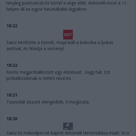
tényleg pontszerző tíz körrel a vége előtt. Antonelli most a 11.
helyen áll az egyre használtabb lágyakon.
18:22
Sainz letöltötte a tízesét, majd kiáll a bokszba a lyukas
autóval, és feladja a versenyt.
18:22
Norris megpróbálkozott egy előzéssel... Vagy hát. Ezt
próbálkozásnak is nehéz nevezni.
18:21
Tsunodát viszont elengedték, ő megúszta.
18:20
Sainz tíz másodpercet kapott Antonelli terrorizálása miatt. Ki is