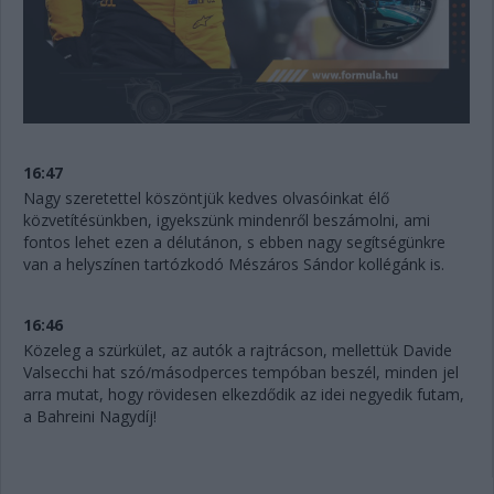
16:47
Nagy szeretettel köszöntjük kedves olvasóinkat élő
közvetítésünkben, igyekszünk mindenről beszámolni, ami
fontos lehet ezen a délutánon, s ebben nagy segítségünkre
van a helyszínen tartózkodó Mészáros Sándor kollégánk is.
16:46
Közeleg a szürkület, az autók a rajtrácson, mellettük Davide
Valsecchi hat szó/másodperces tempóban beszél, minden jel
arra mutat, hogy rövidesen elkezdődik az idei negyedik futam,
a Bahreini Nagydíj!