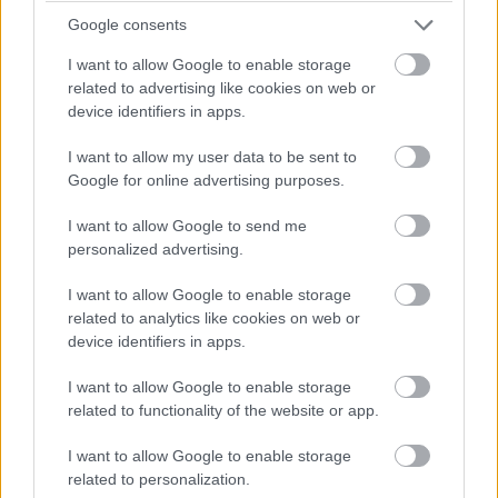
17:44
Google consents
Leclerc megtámadta Norrist a célegyenes végén, de annyira
mélyet fékezett, hogy onnan nem lehetett befejezni az
I want to allow Google to enable storage
előzést.
related to advertising like cookies on web or
device identifiers in apps.
17:43
I want to allow my user data to be sent to
Google for online advertising purposes.
Antonelli utolsó figyelmeztetést kap a pályahatárok miatt (a
nyakán közben Hamiltonnal).
I want to allow Google to send me
personalized advertising.
17:42
I want to allow Google to enable storage
Egy pillanatnyi állás 23 kör után:
related to analytics like cookies on web or
device identifiers in apps.
I want to allow Google to enable storage
related to functionality of the website or app.
I want to allow Google to enable storage
related to personalization.