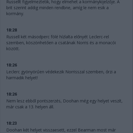
Russellt figyelmeztetik, hogy elmehet a kormánykijelzője. A
brit szerint addig minden rendbne, amíg le nem esik a
kormány.
18:28
Russell két másodperc fölé hízlalta előnyét Leclerc-rel
szemben, köszönhetően a csatának Norris és a monacói
között.
18:26
Leclerc gyönyörűen védekezik Norrisszal szemben, őrzi a
harmadik helyet!
18:26
Nem lesz ebből pontszerzés, Doohan még egy helyet veszít,
már csak a 13. helyen áll.
18:23
Doohan két helyet visszaesett, ezzel Bearman most már