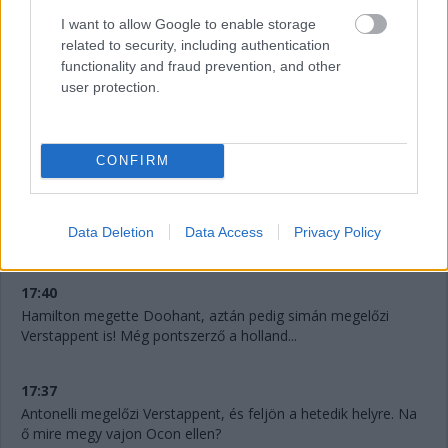
I want to allow Google to enable storage
related to security, including authentication
functionality and fraud prevention, and other
user protection.
CONFIRM
17:41
Verstappent már Doohan is támadja! Micsoda élmény ez a
Data Deletion
Data Access
Privacy Policy
fiataloknak.
17:40
Hamilton megette Doohant, aztán pedig simán megelőzi
Verstappent is! Még pontszerző a holland...
17:37
Antonelli megelőzi Verstappent, és feljön a hetedik helyre. Na
ő mire megy vajon Ocon ellen?