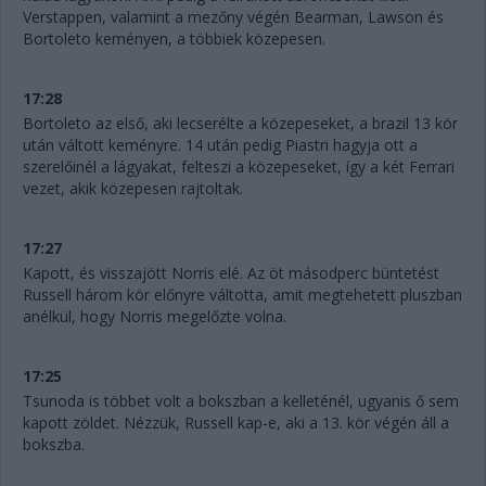
Verstappen, valamint a mezőny végén Bearman, Lawson és
Bortoleto keményen, a többiek közepesen.
17:28
Bortoleto az első, aki lecserélte a közepeseket, a brazil 13 kör
után váltott keményre. 14 után pedig Piastri hagyja ott a
szerelőinél a lágyakat, felteszi a közepeseket, így a két Ferrari
vezet, akik közepesen rajtoltak.
17:27
Kapott, és visszajött Norris elé. Az öt másodperc büntetést
Russell három kör előnyre váltotta, amit megtehetett pluszban
anélkül, hogy Norris megelőzte volna.
17:25
Tsunoda is többet volt a bokszban a kelleténél, ugyanis ő sem
kapott zöldet. Nézzük, Russell kap-e, aki a 13. kör végén áll a
bokszba.