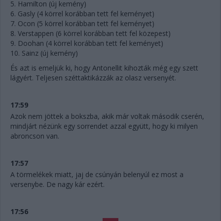
5. Hamilton (új kemény)
6. Gasly (4 körrel korábban tett fel keményet)
7. Ocon (5 körrel korábban tett fel keményet)
8. Verstappen (6 körrel korábban tett fel közepest)
9. Doohan (4 körrel korábban tett fel keményet)
10. Sainz (új kemény)
És azt is emeljük ki, hogy Antonellit kihozták még egy szett
lágyért. Teljesen széttaktikázzák az olasz versenyét.
17:59
Azok nem jöttek a bokszba, akik már voltak második cserén,
mindjárt nézünk egy sorrendet azzal együtt, hogy ki milyen
abroncson van.
17:57
A törmelékek miatt, jaj de csúnyán belenyúl ez most a
versenybe. De nagy kár ezért.
17:56