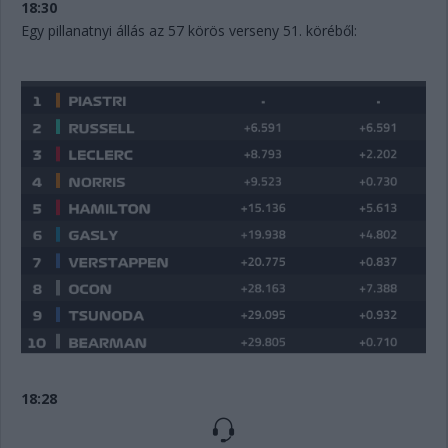
18:30
Egy pillanatnyi állás az 57 körös verseny 51. köréből:
18:28