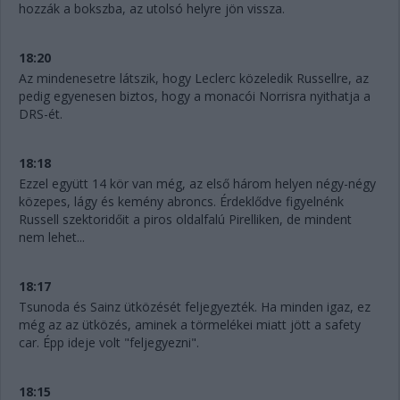
hozzák a bokszba, az utolsó helyre jön vissza.
18:20
Az mindenesetre látszik, hogy Leclerc közeledik Russellre, az
pedig egyenesen biztos, hogy a monacói Norrisra nyithatja a
DRS-ét.
18:18
Ezzel együtt 14 kör van még, az első három helyen négy-négy
közepes, lágy és kemény abroncs. Érdeklődve figyelnénk
Russell szektoridőit a piros oldalfalú Pirelliken, de mindent
nem lehet...
18:17
Tsunoda és Sainz ütközését feljegyezték. Ha minden igaz, ez
még az az ütközés, aminek a törmelékei miatt jött a safety
car. Épp ideje volt "feljegyezni".
18:15