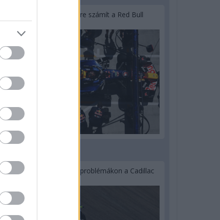
Lassuló fejlesztési ütemre számít a Red Bull
2 napja
Nem tud úrrá lenni a fékproblémákon a Cadillac