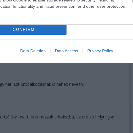
zemben, őrzi a harmadik helyet!
cation functionality and fraud prevention, and other user protection.
y helyet veszít, már csak a 13. helyen áll.
CONFIRM
man most már tényleg pontszerző tíz körrel a vége előtt.
asználtabb lágyakon.
Data Deletion
Data Access
Privacy Policy
szba a lyukas autóval, és feladja a versenyt.
gy hát. Ezt próbálkozásnak is nehéz nevezni.
orizálása miatt. Ki is hozzák a bokszba, az utolsó helyre jön