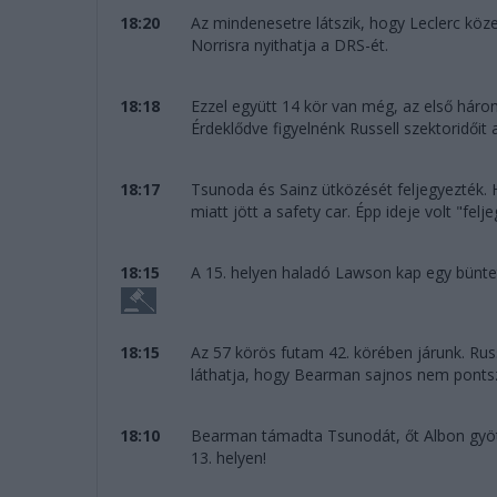
18:20
Az mindenesetre látszik, hogy Leclerc köz
Norrisra nyithatja a DRS-ét.
18:18
Ezzel együtt 14 kör van még, az első hár
Érdeklődve figyelnénk Russell szektoridőit a
18:17
Tsunoda és Sainz ütközését feljegyezték.
miatt jött a safety car. Épp ideje volt "felje
18:15
A 15. helyen haladó Lawson kap egy bünte
18:15
Az 57 körös futam 42. körében járunk. Rus
láthatja, hogy Bearman sajnos nem pontszer
18:10
Bearman támadta Tsunodát, őt Albon gyötri
13. helyen!