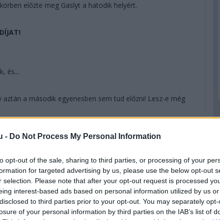
örben előzte meg Gaslyt a hatodik helyért.
DÍJAT!
, és...
gy aztán a második egyenesben sem tud előzni! Lesz-e még
u -
Do Not Process My Personal Information
to opt-out of the sale, sharing to third parties, or processing of your per
ött Norrist, Leclerc vár a lepattanóra...
formation for targeted advertising by us, please use the below opt-out s
r selection. Please note that after your opt-out request is processed y
eing interest-based ads based on personal information utilized by us or
disclosed to third parties prior to your opt-out. You may separately opt-
losure of your personal information by third parties on the IAB’s list of