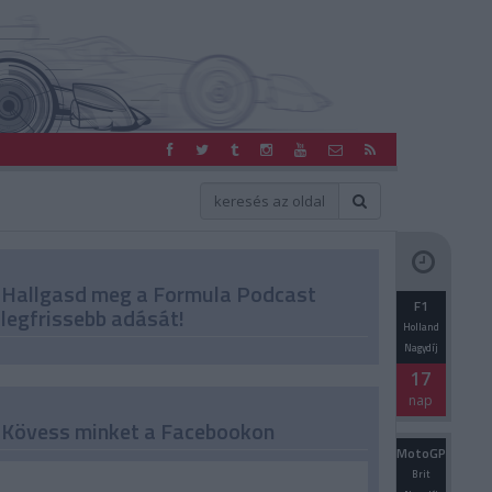
Hallgasd meg a Formula Podcast
F1
legfrissebb adását!
Holland
Nagydíj
17
nap
Kövess minket a Facebookon
MotoGP
Brit