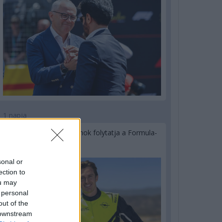
1 napja
Újabb korábbi F2-es bajnok folytatja a Formula-
E-ben
sonal or
ection to
ou may
 personal
out of the
 downstream