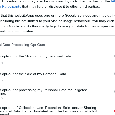
. This information may also be disclosed by us to third parties on the
IA
inek a pályahatárokra kell figyelnie, utóbbit DRS-hiba miatt
Participants
that may further disclose it to other third parties.
 that this website/app uses one or more Google services and may gath
including but not limited to your visit or usage behaviour. You may click 
ahatárok miatt, mi jöhet még...
 to Google and its third-party tags to use your data for below specifi
ogle consent section.
tés miatt. Jelezték neki korábban a csapat részéről, hogy gond
l Data Processing Opt Outs
ing hiba. A kormánykijelző. Valami nagy baj van ezzel az
o opt-out of the Sharing of my personal data.
In
égül Norris feljött a dobogóra.
o opt-out of the Sale of my Personal Data.
In
. köréből:
to opt-out of processing my Personal Data for Targeted
ing.
In
o opt-out of Collection, Use, Retention, Sale, and/or Sharing
ersonal Data that Is Unrelated with the Purposes for which it
lected.