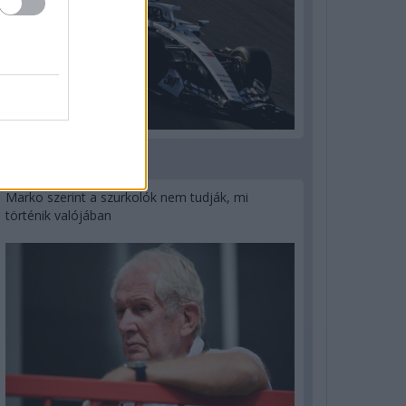
3 napja
Marko szerint a szurkolók nem tudják, mi
történik valójában