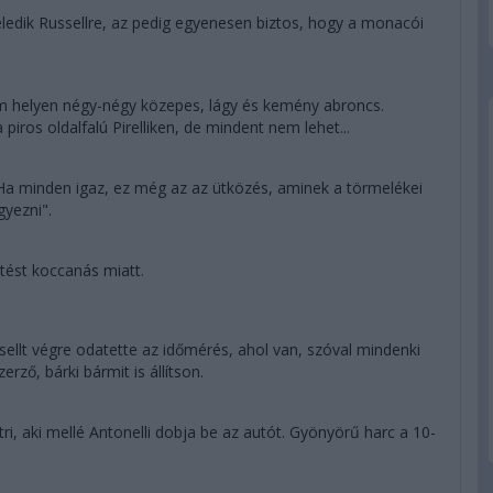
eledik Russellre, az pedig egyenesen biztos, hogy a monacói
om helyen négy-négy közepes, lágy és kemény abroncs.
 piros oldalfalú Pirelliken, de mindent nem lehet...
 Ha minden igaz, ez még az az ütközés, aminek a törmelékei
gyezni".
tést koccanás miatt.
sellt végre odatette az időmérés, ahol van, szóval mindenki
ző, bárki bármit is állítson.
, aki mellé Antonelli dobja be az autót. Gyönyörű harc a 10-