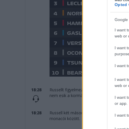
Opted 
Google 
I want t
web or d
I want t
purpose
I want 
I want t
web or d
18:28
Russellt figyelmeztetik, hogy elmehet a ko
nem esik a kormány.
I want t
or app.
18:28
Russell két másodperc fölé hízlalta előny
I want t
monacói között.
I want t