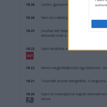
18:26
Leclerc gyönyörűen védekezik Norrisszal s
authenti
18:26
Nem lesz ebből pontszerzés, Doohan még eg
18:23
Doohan két helyet visszaesett, ezzel Bear
Antonelli most a 11. helyen áll az egyre h
18:22
Sainz letöltötte a tízesét, majd kiáll a bok
18:22
Norris megpróbálkozott egy előzéssel... Va
18:21
Tsunodát viszont elengedték, ő megúszta.
18:20
Sainz tíz másodpercet kapott Antonelli terr
vissza.