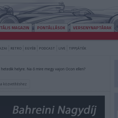
ITÁLIS MAGAZIN
PONTÁLLÁSOK
VERSENYNAPTÁRAK
AZAI
RETRO
EGYÉB
PODCAST
LIVE
TIPPJÁTÉK
a hetedik helyre. Na ő mire megy vajon Ocon ellen?
 a közvetítéshez