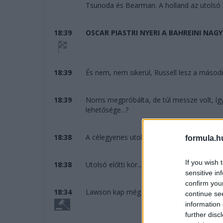
Tsunoda és Bearman. A holland az utolsó k
18:39
OSCAR PIASTRI NYERI A BAHREINI NAGY
18:39
És nem, nem sikerül, Russell lesz a második
18:39
Norris megpróbálta, de túl messze volt, í
lehetősége...?
18:38
A célegyenes utoljára...
formula.h
If you wish 
18:38
Utolsó előtti kör... Russell tartja maga mög
sensitive in
confirm you
18:34
Lawson kap még egy tízest. Jól van.
continue se
information 
further disc