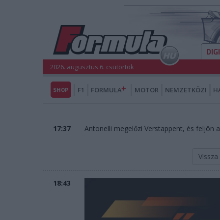
DIG
2026. augusztus 6. csütörtök
SHOP
F1
FORMULA
MOTOR
NEMZETKÖZI
H
17:37
Antonelli megelőzi Verstappent, és feljön 
Vissza
18:43