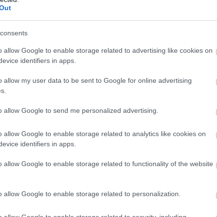
Out
consents
o allow Google to enable storage related to advertising like cookies on
evice identifiers in apps.
o allow my user data to be sent to Google for online advertising
s.
to allow Google to send me personalized advertising.
o allow Google to enable storage related to analytics like cookies on
evice identifiers in apps.
rmánykijelzője. A brit szerint addig minden rendbne, amíg le
o allow Google to enable storage related to functionality of the website
ét Leclerc-rel szemben, köszönhetően a csatának Norris és a
o allow Google to enable storage related to personalization.
o allow Google to enable storage related to security, including