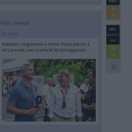
Nagydíj
3
nap
Parc Fermé
WEC
15 órája
Austini 6
órás
Hakkinen megtartaná a Norris-Piastri párost a
31
McLarennél, nem borítaná fel Verstappenért
nap