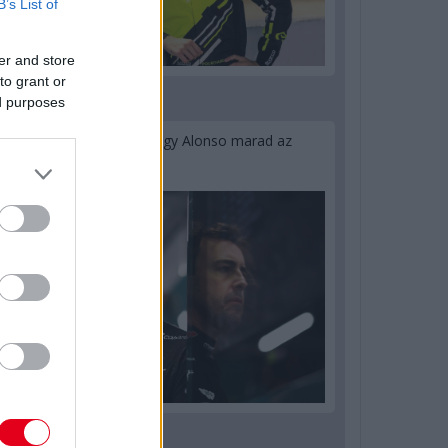
B’s List of
er and store
to grant or
ed purposes
1 napja
Newey biztos benne, hogy Alonso marad az
Aston Martinnál
2 napja