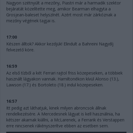
Nagyon szétnyúlt a mezőny, Piastri már a harmadik szektor
bejáratát közelítette meg, amikor Bearman elhagyta a
Grosjean-baleset helyszínét. Azért most már zárkóznak a
mezőny végének tagjai is.
17:00
Készen álltok? Akkor kezdjük! Elindult a Bahreini Nagydíj
felvezető köre.
16:59
Az első tízből a két Ferrari rajtol friss közepeseken, a többiek
használt lágyakon vannak. Hamiltonékon kívül Alonso (13.),
Lawson (17.) és Bortoleto (18.) indul közepeseken.
16:57
Itt pedig azt láthatjuk, kinek milyen abroncsok állnak
rendelkezésére. A Mercedesnek lágyat is kell használnia, ha
kétszer akarnak kiállni, a McLarenek, a Ferrarik és Verstappen
erre nincsenek rákényszerítve ebben az esetben sem.