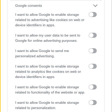
közepeseket.
Google consents
I want to allow Google to enable storage
17:47
related to advertising like cookies on web or
Piastriról nem ejtettünk mostanában egy árva szót sem. Nos,
device identifiers in apps.
hat másodperccel vezet Russell előtt, Leclerc tempóját
hozza...
I want to allow my user data to be sent to
Google for online advertising purposes.
17:47
I want to allow Google to send me
Leclerc már Russellre zárkózik fel, hamarosan támadási
personalized advertising.
közelségben lesz.
I want to allow Google to enable storage
17:46
related to analytics like cookies on web or
Ocont Antonelli és Verstappen nem tudta megelőzni. De most
device identifiers in apps.
jön Hamilton. És megy.
I want to allow Google to enable storage
related to functionality of the website or app.
17:45
Két előzés szinte egyszerre! Leclerc feljön harmadiknak Norris
I want to allow Google to enable storage
elé, Hamilton meg hetediknek Antonelli elé. Beválni látszik a
related to personalization.
Ferrari taktikája!