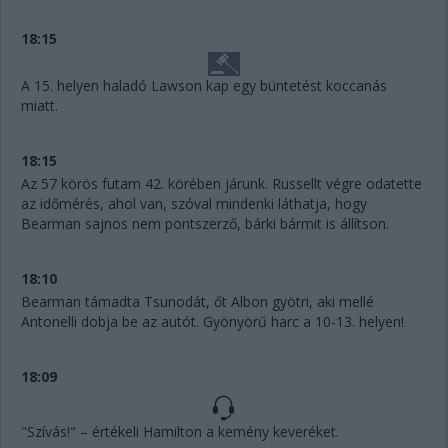
18:15
A 15. helyen haladó Lawson kap egy büntetést koccanás
miatt.
18:15
Az 57 körös futam 42. körében járunk. Russellt végre odatette
az időmérés, ahol van, szóval mindenki láthatja, hogy
Bearman sajnos nem pontszerző, bárki bármit is állítson.
18:10
Bearman támadta Tsunodát, őt Albon gyötri, aki mellé
Antonelli dobja be az autót. Gyönyörű harc a 10-13. helyen!
18:09
"Szívás!" – értékeli Hamilton a kemény keveréket.