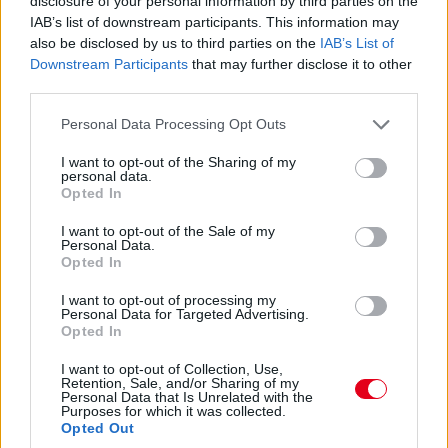
disclosure of your personal information by third parties on the
Gasly, Ocon, Antonelli és Verstappen második cseréi miatt
IAB’s list of downstream participants. This information may
teljesen összekavarodik a pontzóna második felének
also be disclosed by us to third parties on the
IAB’s List of
sorrendje. Ráadásul Antonelli úgy 13., hogy garantáltan lesz
Downstream Participants
that may further disclose it to other
még egy cseréje.
third parties.
Please note that this website/app uses one or more Google
17:51
Personal Data Processing Opt Outs
services and may gather and store information including but
Ocon is járt a bokszban, double stack az Alpine-nál, Hadjar is
not limited to your visit or usage behaviour. You may click to
I want to opt-out of the Sharing of my
cserélt, jönnek a második cserékre szép sorban, igaz a
personal data.
grant or deny consent to Google and its third-party tags to
többiek keményet kapnak.
Opted In
use your data for below specified purposes in below Google
consent section.
I want to opt-out of the Sale of my
17:50
Personal Data.
Opted In
Na ezt nem láttuk jönni, ahogy az angol mondja. Antonelli
féltáv előtt
LÁGYAKAT
kap. Azaz három cserét tervez a
I want to opt-out of processing my
Mercedes.
Personal Data for Targeted Advertising.
Opted In
17:48
I want to opt-out of Collection, Use,
Hihetetlen.
Verstappennek ezúttal nem tudták leszedni a
Retention, Sale, and/or Sharing of my
Personal Data that Is Unrelated with the
jobb elsőjét, így aztán a második cseréje után a tökutolsó
Purposes for which it was collected.
helyre jön vissza. Persze ebben az is benne van, hogy egyedül
Opted Out
ő cserélt kétszer eddig, féltáv előtt visszarakták a