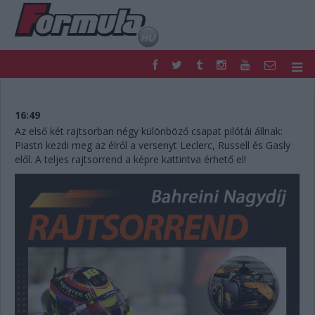
F1
PARC FERMÉ
FORMULA
MOTOR
16:49
NEMZETKÖZI
HAZAI
Az első két rajtsorban négy különböző csapat pilótái állnak:
Piastri kezdi meg az élről a versenyt Leclerc, Russell és Gasly
RETRO
EGYÉB
elől. A teljes rajtsorrend a képre kattintva érhető el!
PODCAST
SHOP
LIVE
TIPPJÁTÉK
DIGITÁLIS MAGAZIN
PONTÁLLÁSOK
VERSENYNAPTÁRAK