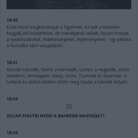
18:42
Ezzel most megköszönjük a figyelmet, ez volt a Bahreini
Nagydíj élő közvetítése, de maradjatok velünk, hiszen hozzuk
a nyilatkozatokat, érdekességeket, fejleményeket – így például
a Russellre váró vizsgálatról...
18:41
Russell második, Norris a harmadik, Leclerc a negyedik, aztán
Hamilton, Verstappen, Gasly, Ocon, Tsunoda és Bearman. A
holland az utolsó körben előzte meg Gaslyt a hatodik helyért.
18:39
OSCAR PIASTRI NYERI A BAHREINI NAGYDÍJAT!
18:39