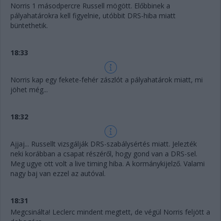
Norris 1 másodpercre Russell mögött. Előbbinek a
pályahatárokra kell figyelnie, utóbbit DRS-hiba miatt
büntethetik.
18:33
Norris kap egy fekete-fehér zászlót a pályahatárok miatt, mi
jöhet még...
18:32
Ajjaj... Russellt vizsgálják DRS-szabálysértés miatt. Jelezték
neki korábban a csapat részéről, hogy gond van a DRS-sel.
Meg ugye ott volt a live timing hiba. A kormánykijelző. Valami
nagy baj van ezzel az autóval.
18:31
Megcsinálta! Leclerc mindent megtett, de végül Norris feljött a