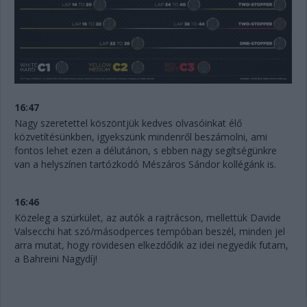
16:47
Nagy szeretettel köszöntjük kedves olvasóinkat élő
közvetítésünkben, igyekszünk mindenről beszámolni, ami
fontos lehet ezen a délutánon, s ebben nagy segítségünkre
van a helyszínen tartózkodó Mészáros Sándor kollégánk is.
16:46
Közeleg a szürkület, az autók a rajtrácson, mellettük Davide
Valsecchi hat szó/másodperces tempóban beszél, minden jel
arra mutat, hogy rövidesen elkezdődik az idei negyedik futam,
a Bahreini Nagydíj!