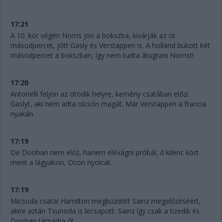
17:21
A 10. kör végén Norris jön a bokszba, kivárják az öt
másodpercet, jött Gasly és Verstappen is. A holland bukott két
másodpercet a bokszban, így nem tudta átugrani Norrist!
17:20
Antonelli feljön az ötödik helyre, kemény csatában előzi
Gaslyt, aki nem adta olcsón magát. Már Verstappen a francia
nyakán.
17:19
De Doohan nem előz, hanem elévágni próbál, ő kilenc kört
ment a lágyakon, Ocon nyolcat.
17:19
Micsoda csata! Hamilton megküzdött Sainz megelőzéséért,
akire aztán Tsunoda is lecsapott. Sainz így csak a tizedik és
Doohan támadja őt.