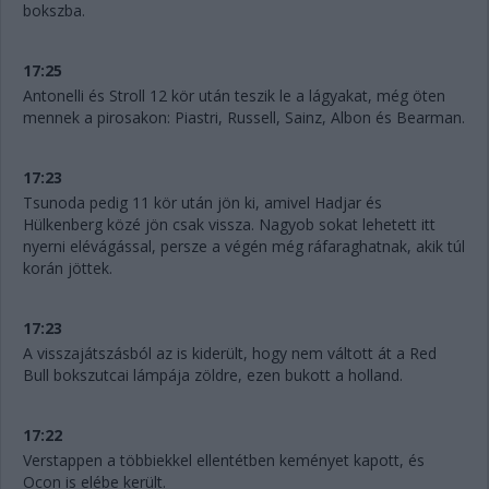
bokszba.
17:25
Antonelli és Stroll 12 kör után teszik le a lágyakat, még öten
mennek a pirosakon: Piastri, Russell, Sainz, Albon és Bearman.
17:23
Tsunoda pedig 11 kör után jön ki, amivel Hadjar és
Hülkenberg közé jön csak vissza. Nagyob sokat lehetett itt
nyerni elévágással, persze a végén még ráfaraghatnak, akik túl
korán jöttek.
17:23
A visszajátszásból az is kiderült, hogy nem váltott át a Red
Bull bokszutcai lámpája zöldre, ezen bukott a holland.
17:22
Verstappen a többiekkel ellentétben keményet kapott, és
Ocon is elébe került.