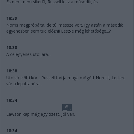
És nem, nem sikerül, Russell lesz a második, és...
18:39
Norris megpróbálta, de túl messze volt, így aztán a második
egyenesben sem tud előzni! Lesz-e még lehetősége...?
18:38
A célegyenes utoljára...
18:38
Utolsó előtti kör... Russell tartja maga mögött Norrist, Leclerc
vár a lepattanóra...
18:34
Lawson kap még egy tízest. Jól van.
18:34