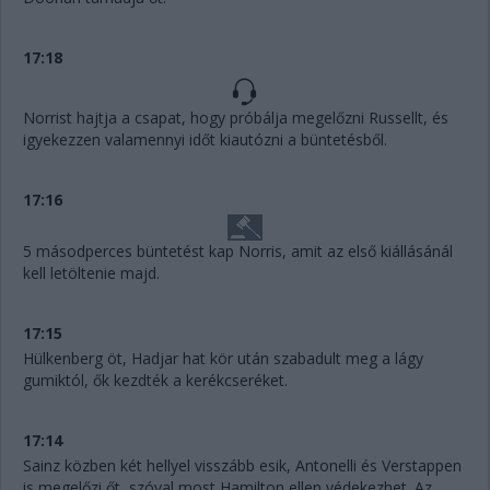
17:18
Norrist hajtja a csapat, hogy próbálja megelőzni Russellt, és
igyekezzen valamennyi időt kiautózni a büntetésből.
17:16
5 másodperces büntetést kap Norris, amit az első kiállásánál
kell letöltenie majd.
17:15
Hülkenberg öt, Hadjar hat kör után szabadult meg a lágy
gumiktól, ők kezdték a kerékcseréket.
17:14
Sainz közben két hellyel visszább esik, Antonelli és Verstappen
is megelőzi őt, szóval most Hamilton ellen védekezhet. Az