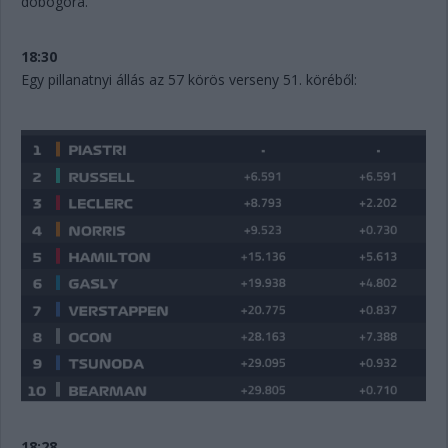
dobogóra.
18:30
Egy pillanatnyi állás az 57 körös verseny 51. köréből:
18:28