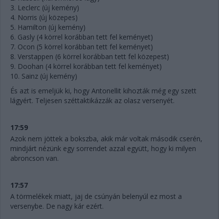
3. Leclerc (új kemény)
4. Norris (új közepes)
5. Hamilton (új kemény)
6. Gasly (4 körrel korábban tett fel keményet)
7. Ocon (5 körrel korábban tett fel keményet)
8. Verstappen (6 körrel korábban tett fel közepest)
9. Doohan (4 körrel korábban tett fel keményet)
10. Sainz (új kemény)
És azt is emeljük ki, hogy Antonellit kihozták még egy szett
lágyért. Teljesen széttaktikázzák az olasz versenyét.
17:59
Azok nem jöttek a bokszba, akik már voltak második cserén,
mindjárt nézünk egy sorrendet azzal együtt, hogy ki milyen
abroncson van.
17:57
A törmelékek miatt, jaj de csúnyán belenyúl ez most a
versenybe. De nagy kár ezért.