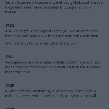
Leclerc közepesről közepesre cserél, pedig tiltakozott a csapat
megoldása ellen. Hamilton szintén kijött ugyanabban a
körben.
17:32
A 16. kör végén Albon lágyról keményre, Alonso közepesről
közepesre vált, már csak a két Ferrari nem volt a bokszban.
Antonelli pedig támadás alá vette Verstappent!
17:31
Verstappen továbbra is hiába próbálja Ocont megelőzni, aki
mögé a bokszutcai lámpa hibája miatt esett vissza. Antonelli
mögöttük halad.
17:29
A Ferrari szerelői sétáltak egyet. Abronccsal a kezükben. A
mérnök B tervet említett Leclerc-nek, aki egy D-vel reagált.