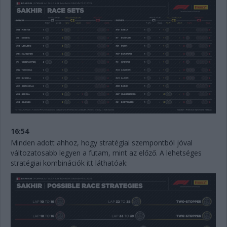
16:54
Minden adott ahhoz, hogy stratégiai szempontból jóval
változatosabb legyen a futam, mint az előző. A lehetséges
stratégiai kombinációk itt láthatóak: