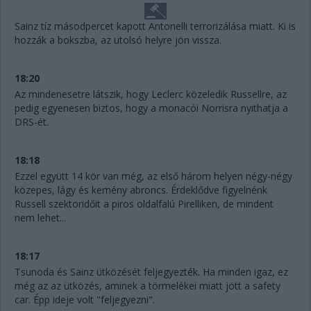
Sainz tíz másodpercet kapott Antonelli terrorizálása miatt. Ki is
hozzák a bokszba, az utolsó helyre jön vissza.
18:20
Az mindenesetre látszik, hogy Leclerc közeledik Russellre, az
pedig egyenesen biztos, hogy a monacói Norrisra nyithatja a
DRS-ét.
18:18
Ezzel együtt 14 kör van még, az első három helyen négy-négy
közepes, lágy és kemény abroncs. Érdeklődve figyelnénk
Russell szektoridőit a piros oldalfalú Pirelliken, de mindent
nem lehet...
18:17
Tsunoda és Sainz ütközését feljegyezték. Ha minden igaz, ez
még az az ütközés, aminek a törmelékei miatt jött a safety
car. Épp ideje volt "feljegyezni".