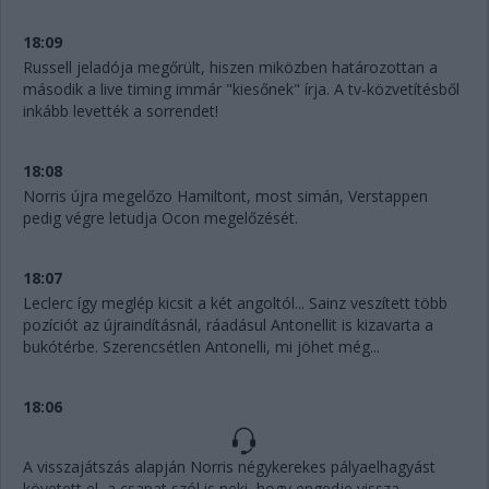
18:09
Russell jeladója megőrült, hiszen miközben határozottan a
második a live timing immár "kiesőnek" írja. A tv-közvetítésből
inkább levették a sorrendet!
18:08
Norris újra megelőzo Hamiltont, most simán, Verstappen
pedig végre letudja Ocon megelőzését.
18:07
Leclerc így meglép kicsit a két angoltól... Sainz veszített több
pozíciót az újraindításnál, ráadásul Antonellit is kizavarta a
bukótérbe. Szerencsétlen Antonelli, mi jöhet még...
18:06
A visszajátszás alapján Norris négykerekes pályaelhagyást
követett el, a csapat szól is neki, hogy engedje vissza