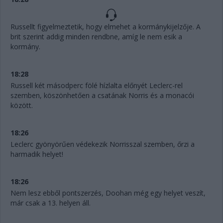
Russellt figyelmeztetik, hogy elmehet a kormánykijelzője. A
brit szerint addig minden rendbne, amíg le nem esik a
kormány.
18:28
Russell két másodperc fölé hízlalta előnyét Leclerc-rel
szemben, köszönhetően a csatának Norris és a monacói
között.
18:26
Leclerc gyönyörűen védekezik Norrisszal szemben, őrzi a
harmadik helyet!
18:26
Nem lesz ebből pontszerzés, Doohan még egy helyet veszít,
már csak a 13. helyen áll.