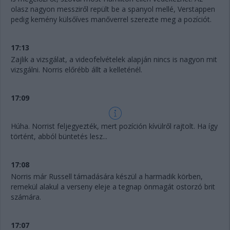
olasz nagyon messziről repült be a spanyol mellé, Verstappen
pedig kemény külsőíves manőverrel szerezte meg a pozíciót.
17:13
Zajlik a vizsgálat, a videofelvételek alapján nincs is nagyon mit
vizsgálni. Norris előrébb állt a kelleténél.
17:09
Húha. Norrist feljegyezték, mert pozíción kívülről rajtolt. Ha így
történt, abból büntetés lesz...
17:08
Norris már Russell támadására készül a harmadik körben,
remekül alakul a verseny eleje a tegnap önmagát ostorzó brit
számára.
17:07