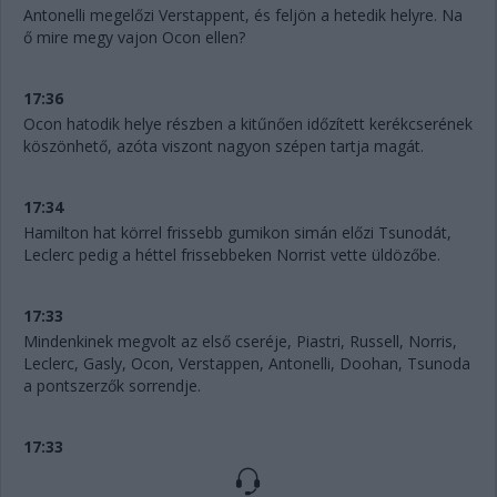
Antonelli megelőzi Verstappent, és feljön a hetedik helyre. Na
ő mire megy vajon Ocon ellen?
17:36
Ocon hatodik helye részben a kitűnően időzített kerékcserének
köszönhető, azóta viszont nagyon szépen tartja magát.
17:34
Hamilton hat körrel frissebb gumikon simán előzi Tsunodát,
Leclerc pedig a héttel frissebbeken Norrist vette üldözőbe.
17:33
Mindenkinek megvolt az első cseréje, Piastri, Russell, Norris,
Leclerc, Gasly, Ocon, Verstappen, Antonelli, Doohan, Tsunoda
a pontszerzők sorrendje.
17:33