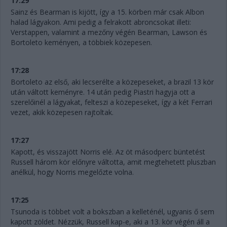
17:29
Sainz és Bearman is kijött, így a 15. körben már csak Albon
halad lágyakon. Ami pedig a felrakott abroncsokat illeti:
Verstappen, valamint a mezőny végén Bearman, Lawson és
Bortoleto keményen, a többiek közepesen.
17:28
Bortoleto az első, aki lecserélte a közepeseket, a brazil 13 kör
után váltott keményre. 14 után pedig Piastri hagyja ott a
szerelőinél a lágyakat, felteszi a közepeseket, így a két Ferrari
vezet, akik közepesen rajtoltak.
17:27
Kapott, és visszajött Norris elé. Az öt másodperc büntetést
Russell három kör előnyre váltotta, amit megtehetett pluszban
anélkül, hogy Norris megelőzte volna.
17:25
Tsunoda is többet volt a bokszban a kelleténél, ugyanis ő sem
kapott zöldet. Nézzük, Russell kap-e, aki a 13. kör végén áll a