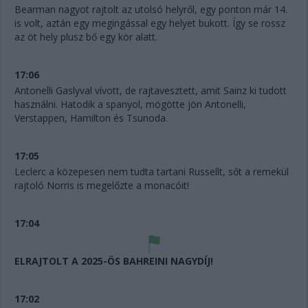
Bearman nagyot rajtolt az utolsó helyről, egy ponton már 14.
is volt, aztán egy megingással egy helyet bukott. Így se rossz
az öt hely plusz bő egy kör alatt.
17:06
Antonelli Gaslyval vívott, de rajtavesztett, amit Sainz ki tudott
használni. Hatodik a spanyol, mögötte jön Antonelli,
Verstappen, Hamilton és Tsunoda.
17:05
Leclerc a közepesen nem tudta tartani Russellt, sőt a remekül
rajtoló Norris is megelőzte a monacóit!
17:04
ELRAJTOLT A 2025-ÖS BAHREINI NAGYDÍJ!
17:02