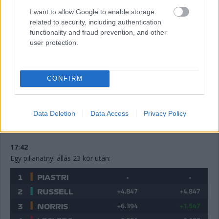
I want to allow Google to enable storage
related to security, including authentication
17:44
functionality and fraud prevention, and other
Leclerc megtámadta Norrist a célegyenes végén, de annyira
user protection.
mélyet fékezett, hogy onnan nem lehetett befejezni az
előzést.
CONFIRM
17:43
Antonelli utolsó figyelmeztetést kap a pályahatárok miatt (a
Data Deletion
Data Access
Privacy Policy
nyakán közben Hamiltonnal).
17:42
Egy pillanatnyi állás 23 kör után: