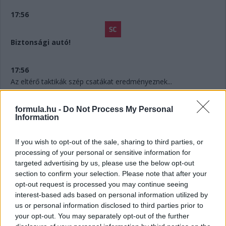
17:56
Biztonsági autó!
17:56
Az eltérő taktikák szép csatákat eredményeznek...
17:55
formula.hu -
Do Not Process My Personal
Information
Ocon és Antonelli áthámozza magát Alonsón, de az olasznak
most már a Haast is le kellen tudnia ahhoz, hogy ki tudja
taposni a lágyakból, ami bennük van.
If you wish to opt-out of the sale, sharing to third parties, or
processing of your personal or sensitive information for
targeted advertising by us, please use the below opt-out
17:54
section to confirm your selection. Please note that after your
Sainz! Kemény csatában előzi Tsunodát, de a két autó
opt-out request is processed you may continue seeing
összeér, rongálódás is történt...
interest-based ads based on personal information utilized by
us or personal information disclosed to third parties prior to
your opt-out. You may separately opt-out of the further
17:53