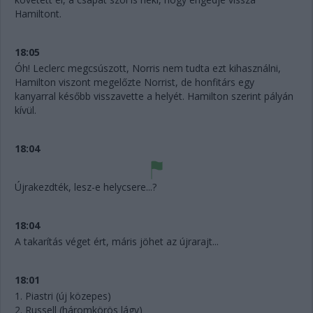
Hamiltont.
18:05
Óh! Leclerc megcsúszott, Norris nem tudta ezt kihasználni,
Hamilton viszont megelőzte Norrist, de honfitárs egy
kanyarral később visszavette a helyét. Hamilton szerint pályán
kívül.
18:04
Újrakezdték, lesz-e helycsere...?
18:04
A takarítás véget ért, máris jöhet az újrarajt...
18:01
1. Piastri (új közepes)
2. Russell (háromkörös lágy)