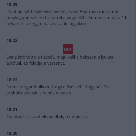
18:23
Doohan két helyet visszaesett, ezzel Bearman most már
tényleg pontszerző tíz körrel a vége előtt. Antonelli most a 11.
helyen áll az egyre használtabb lágyakon.
18:22
Sainz letöltötte a tízesét, majd kiáll a bokszba a lyukas
autóval, és feladja a versenyt.
18:22
Norris megpróbálkozott egy előzéssel... Vagy hát. Ezt
próbálkozásnak is nehéz nevezni.
18:21
Tsunodát viszont elengedték, ő megúszta.
18:20