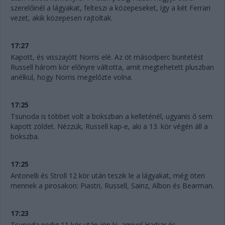
szerelőinél a lágyakat, felteszi a közepeseket, így a két Ferrari
vezet, akik közepesen rajtoltak.
17:27
Kapott, és visszajött Norris elé. Az öt másodperc büntetést
Russell három kör előnyre váltotta, amit megtehetett pluszban
anélkül, hogy Norris megelőzte volna.
17:25
Tsunoda is többet volt a bokszban a kelleténél, ugyanis ő sem
kapott zöldet. Nézzük, Russell kap-e, aki a 13. kör végén áll a
bokszba.
17:25
Antonelli és Stroll 12 kör után teszik le a lágyakat, még öten
mennek a pirosakon: Piastri, Russell, Sainz, Albon és Bearman.
17:23
Tsunoda pedig 11 kör után jön ki, amivel Hadjar és