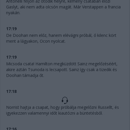
Antonelli feljön az ötödik helyre, kemény csatában előzi
Gaslyt, aki nem adta olcsón magát. Már Verstappen a francia
nyakán.
17:19
De Doohan nem előz, hanem elévágni próbál, ő kilenc kört
ment a lágyakon, Ocon nyolcat.
17:19
Micsoda csata! Hamilton megküzdött Sainz megelőzéséért,
akire aztán Tsunoda is lecsapott. Sainz így csak a tizedik és
Doohan támadja őt.
17:18
Norrist hajtja a csapat, hogy próbálja megelőzni Russellt, és
igyekezzen valamennyi időt kiautózni a büntetésből.
17:16