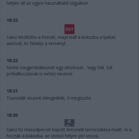
helyen áll az egyre használtabb lágyakon.
18:22
Sainz letöltötte a tízesét, majd kiáll a bokszba a lyukas
autóval, és feladja a versenyt.
18:22
Norris megpróbálkozott egy előzéssel... Vagy hát. Ezt
próbálkozásnak is nehéz nevezni.
18:21
Tsunodát viszont elengedték, ő megúszta.
18:20
Sainz tíz másodpercet kapott Antonelli terrorizálása miatt. Ki is
hozzák a bokszba, az utolsó helyre jön vissza.