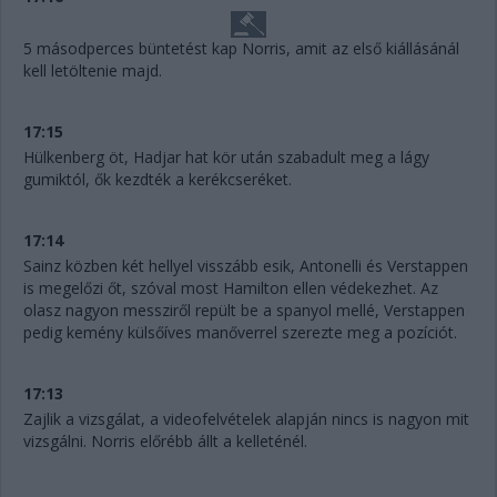
5 másodperces büntetést kap Norris, amit az első kiállásánál
kell letöltenie majd.
17:15
Hülkenberg öt, Hadjar hat kör után szabadult meg a lágy
gumiktól, ők kezdték a kerékcseréket.
17:14
Sainz közben két hellyel visszább esik, Antonelli és Verstappen
is megelőzi őt, szóval most Hamilton ellen védekezhet. Az
olasz nagyon messziről repült be a spanyol mellé, Verstappen
pedig kemény külsőíves manőverrel szerezte meg a pozíciót.
17:13
Zajlik a vizsgálat, a videofelvételek alapján nincs is nagyon mit
vizsgálni. Norris előrébb állt a kelleténél.