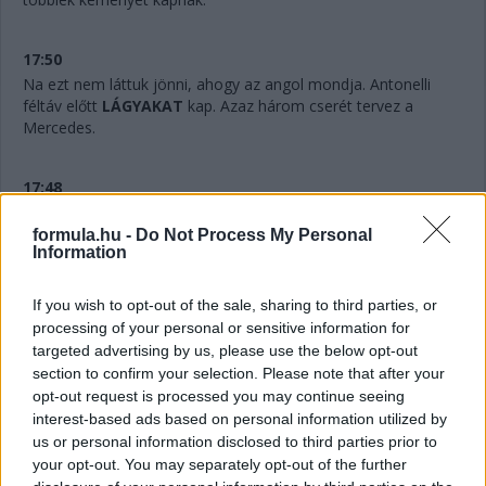
17:50
Na ezt nem láttuk jönni, ahogy az angol mondja. Antonelli
féltáv előtt
LÁGYAKAT
kap. Azaz három cserét tervez a
Mercedes.
17:48
Hihetetlen.
Verstappennek ezúttal nem tudták leszedni a
jobb elsőjét, így aztán a második cseréje után a tökutolsó
formula.hu -
Do Not Process My Personal
Information
helyre jön vissza. Persze ebben az is benne van, hogy egyedül
ő cserélt kétszer eddig, féltáv előtt visszarakták a
közepeseket.
If you wish to opt-out of the sale, sharing to third parties, or
processing of your personal or sensitive information for
targeted advertising by us, please use the below opt-out
17:47
section to confirm your selection. Please note that after your
Piastriról nem ejtettünk mostanában egy árva szót sem. Nos,
opt-out request is processed you may continue seeing
hat másodperccel vezet Russell előtt, Leclerc tempóját
interest-based ads based on personal information utilized by
hozza...
us or personal information disclosed to third parties prior to
your opt-out. You may separately opt-out of the further