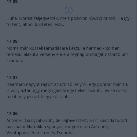
17:09
Húha. Norrist feljegyezték, mert pozíción kívülről rajtolt. Ha így
történt, abból büntetés lesz...
17:08
Norris már Russell támadására készül a harmadik körben,
remekül alakul a verseny eleje a tegnap önmagát ostorzó brit
számára.
17:07
Bearman nagyot rajtolt az utolsó helyről, egy ponton már 14.
is volt, aztán egy megingással egy helyet bukott. Így se rossz
az öt hely plusz bő egy kör alatt.
17:06
Antonelli Gaslyval vívott, de rajtavesztett, amit Sainz ki tudott
használni. Hatodik a spanyol, mögötte jön Antonelli,
Verstappen, Hamilton és Tsunoda.