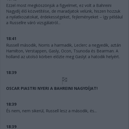
Ezzel most megköszönjük a figyelmet, ez volt a Bahreini
Nagydíj élő közvetítése, de maradjatok velünk, hiszen hozzuk
a nyilatkozatokat, érdekességeket, fejleményeket – így például
a Russellre váró vizsgálatról...
18:41
Russell második, Norris a harmadik, Leclerc a negyedik, aztán
Hamilton, Verstappen, Gasly, Ocon, Tsunoda és Bearman. A
holland az utolsó körben előzte meg Gaslyt a hatodik helyért.
18:39
OSCAR PIASTRI NYERI A BAHREINI NAGYDÍJAT!
18:39
És nem, nem sikerül, Russell lesz a második, és...
18:39