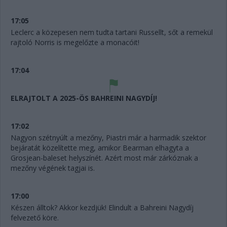
17:05
Leclerc a közepesen nem tudta tartani Russellt, sőt a remekül
rajtoló Norris is megelőzte a monacóit!
17:04
ELRAJTOLT A 2025-ÖS BAHREINI NAGYDÍJ!
17:02
Nagyon szétnyúlt a mezőny, Piastri már a harmadik szektor
bejáratát közelítette meg, amikor Bearman elhagyta a
Grosjean-baleset helyszínét. Azért most már zárkóznak a
mezőny végének tagjai is.
17:00
Készen álltok? Akkor kezdjük! Elindult a Bahreini Nagydíj
felvezető köre.