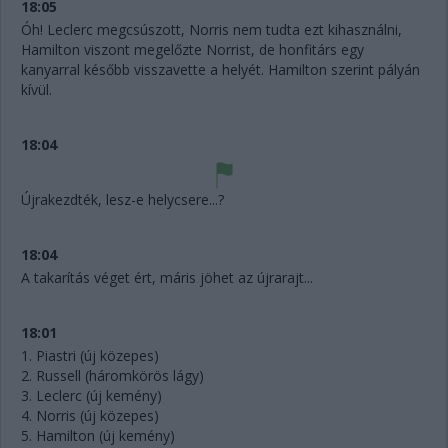
18:05
Óh! Leclerc megcsúszott, Norris nem tudta ezt kihasználni,
Hamilton viszont megelőzte Norrist, de honfitárs egy
kanyarral később visszavette a helyét. Hamilton szerint pályán
kívül.
18:04
Újrakezdték, lesz-e helycsere...?
18:04
A takarítás véget ért, máris jöhet az újrarajt...
18:01
1. Piastri (új közepes)
2. Russell (háromkörös lágy)
3. Leclerc (új kemény)
4. Norris (új közepes)
5. Hamilton (új kemény)