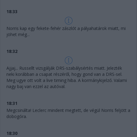
18:33
Norris kap egy fekete-fehér zászlót a pályahatárok miatt, mi
jöhet még...
18:32
Ajjaj... Russellt vizsgálják DRS-szabálysértés miatt. Jelezték
neki korábban a csapat részéről, hogy gond van a DRS-sel.
Meg ugye ott volt a live timing hiba. A kormánykijelző. Valami
nagy baj van ezzel az autóval.
18:31
Megcsinálta! Leclerc mindent megtett, de végül Norris feljött a
dobogóra.
18:30