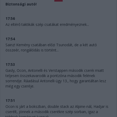
Biztonsági autó!
17:56
Az eltérő taktikák szép csatákat eredményeznek...
17:54
Sainz! Kemény csatában előzi Tsunodát, de a két autó
összeér, rongálódás is történt...
17:53
Gasly, Ocon, Antonelli és Verstappen második cseréi miatt
teljesen összekavarodik a pontzóna második felének
sorrendje. Ráadásul Antonelli úgy 13., hogy garantáltan lesz
még egy cseréje.
17:51
Ocon is járt a bokszban, double stack az Alpine-nál, Hadjar is
cserélt, jönnek a második cserékre szép sorban, igaz a
többiek keményet kapnak.