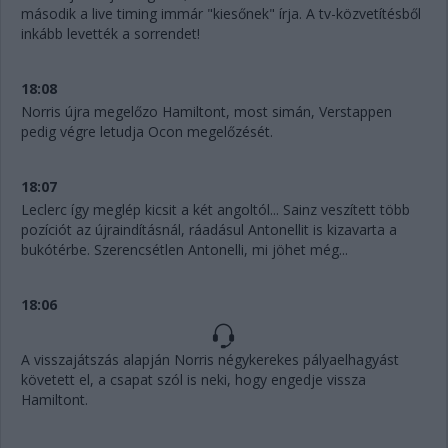
második a live timing immár "kiesőnek" írja. A tv-közvetítésből
inkább levették a sorrendet!
18:08
Norris újra megelőzo Hamiltont, most simán, Verstappen
pedig végre letudja Ocon megelőzését.
18:07
Leclerc így meglép kicsit a két angoltól... Sainz veszített több
pozíciót az újraindításnál, ráadásul Antonellit is kizavarta a
bukótérbe. Szerencsétlen Antonelli, mi jöhet még...
18:06
A visszajátszás alapján Norris négykerekes pályaelhagyást
követett el, a csapat szól is neki, hogy engedje vissza
Hamiltont.