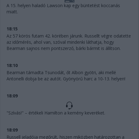
A 15. helyen haladó Lawson kap egy büntetést koccanás
miatt.
18:15
Az 57 körös futam 42. körében járunk. Russellt végre odatette
az időmérés, ahol van, szóval mindenki láthatja, hogy
Bearman sajnos nem pontszerző, bárki bármit is állítson.
18:10
Bearman támadta Tsunodát, őt Albon gyötri, aki mellé
Antonelli dobja be az autót. Gyönyörű harc a 10-13. helyen!
18:09
"Szívás!" – értékeli Hamilton a kemény keveréket.
18:09
Russell jeladója megőrült, hiszen miközben határozottan a