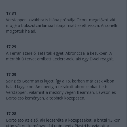
17:31
Verstappen továbbra is hiába próbálja Ocont megelőzni, aki
mögé a bokszutcai lámpa hibája miatt esett vissza. Antonelli
mögöttük halad.
17:29
A Ferrari szerelői sétáltak egyet. Abronccsal a kezükben. A
mérnök B tervet említett Leclerc-nek, aki egy D-vel reagált.
17:29
Sainz és Bearman is kijött, így a 15. körben már csak Albon
halad lágyakon. Ami pedig a felrakott abroncsokat illeti:
Verstappen, valamint a mezőny végén Bearman, Lawson és
Bortoleto keményen, a többiek közepesen.
17:28
Bortoleto az első, aki lecserélte a közepeseket, a brazil 13 kör
után váltott keményre. 14 után pedig Piastri hagyja ott a