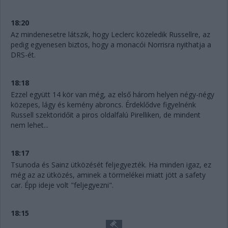
18:20
Az mindenesetre látszik, hogy Leclerc közeledik Russellre, az
pedig egyenesen biztos, hogy a monacói Norrisra nyithatja a
DRS-ét.
18:18
Ezzel együtt 14 kör van még, az első három helyen négy-négy
közepes, lágy és kemény abroncs. Érdeklődve figyelnénk
Russell szektoridőit a piros oldalfalú Pirelliken, de mindent
nem lehet...
18:17
Tsunoda és Sainz ütközését feljegyezték. Ha minden igaz, ez
még az az ütközés, aminek a törmelékei miatt jött a safety
car. Épp ideje volt "feljegyezni".
18:15