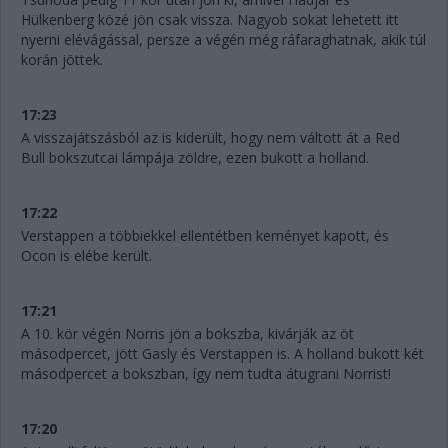
Hülkenberg közé jön csak vissza. Nagyob sokat lehetett itt
nyerni elévágással, persze a végén még ráfaraghatnak, akik túl
korán jöttek.
17:23
A visszajátszásból az is kiderült, hogy nem váltott át a Red
Bull bokszutcai lámpája zöldre, ezen bukott a holland.
17:22
Verstappen a többiekkel ellentétben keményet kapott, és
Ocon is elébe került.
17:21
A 10. kör végén Norris jön a bokszba, kivárják az öt
másodpercet, jött Gasly és Verstappen is. A holland bukott két
másodpercet a bokszban, így nem tudta átugrani Norrist!
17:20