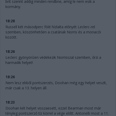
brit szerint addig minden rendbne, amíg le nem esik a
kormány.
18:28
Russell két másodperc fölé hízlalta előnyét Leclerc-rel
szemben, köszönhetően a csatának Norris és a monacói
között.
18:26
Leclerc gyönyörűen védekezik Norrisszal szemben, őrzi a
harmadik helyet!
18:26
Nem lesz ebből pontszerzés, Doohan még egy helyet veszít,
már csak a 13. helyen áll.
18:23
Doohan két helyet visszaesett, ezzel Bearman most már
tényleg pontszerző tíz körrel a vége előtt. Antonelli most a 11.