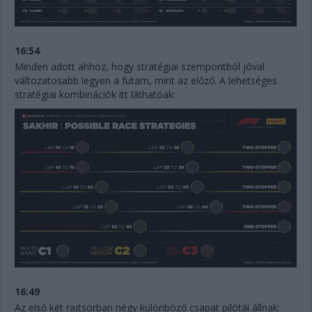
16:54
Minden adott ahhoz, hogy stratégiai szempontból jóval
változatosabb legyen a futam, mint az előző. A lehetséges
stratégiai kombinációk itt láthatóak:
16:49
Az első két rajtsorban négy különböző csapat pilótái állnak: