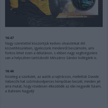
16:47
Nagy szeretettel köszöntjük kedves olvasóinkat élő
közvetítésünkben, igyekszünk mindenről beszámolni, ami
fontos lehet ezen a délutánon, s ebben nagy segítségünkre
van a helyszínen tartózkodó Mészáros Sándor kollégánk is.
16:46
Közeleg a szürkület, az autók a rajtrácson, mellettük Davide
Valsecchi hat szó/másodperces tempóban beszél, minden jel
arra mutat, hogy rövidesen elkezdődik az idei negyedik futam,
a Bahreini Nagydíj!