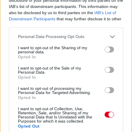
17:47
disclosure of your personal information by third parties on the
IAB’s list of downstream participants. This information may
Leclerc már Russellre zárkózik fel, hamarosan támadási
közelségben lesz.
also be disclosed by us to third parties on the
IAB’s List of
Downstream Participants
that may further disclose it to other
third parties.
17:46
Please note that this website/app uses one or more Google
Ocont Antonelli és Verstappen nem tudta megelőzni. De most
Personal Data Processing Opt Outs
jön Hamilton. És megy.
services and may gather and store information including but
not limited to your visit or usage behaviour. You may click to
I want to opt-out of the Sharing of my
personal data.
grant or deny consent to Google and its third-party tags to
Opted In
17:45
use your data for below specified purposes in below Google
Két előzés szinte egyszerre! Leclerc feljön harmadiknak Norris
consent section.
I want to opt-out of the Sale of my
elé, Hamilton meg hetediknek Antonelli elé. Beválni látszik a
Personal Data.
Ferrari taktikája!
Opted In
I want to opt-out of processing my
17:44
Personal Data for Targeted Advertising.
Opted In
Leclerc megtámadta Norrist a célegyenes végén, de annyira
mélyet fékezett, hogy onnan nem lehetett befejezni az
I want to opt-out of Collection, Use,
előzést.
Retention, Sale, and/or Sharing of my
Personal Data that Is Unrelated with the
Purposes for which it was collected.
Opted Out
17:43