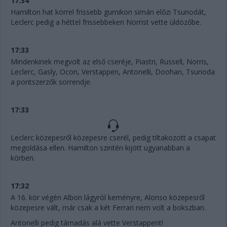
17:34
Hamilton hat körrel frissebb gumikon simán előzi Tsunodát,
Leclerc pedig a héttel frissebbeken Norrist vette üldözőbe.
17:33
Mindenkinek megvolt az első cseréje, Piastri, Russell, Norris,
Leclerc, Gasly, Ocon, Verstappen, Antonelli, Doohan, Tsunoda
a pontszerzők sorrendje.
17:33
Leclerc közepesről közepesre cserél, pedig tiltakozott a csapat
megoldása ellen. Hamilton szintén kijött ugyanabban a
körben.
17:32
A 16. kör végén Albon lágyról keményre, Alonso közepesről
közepesre vált, már csak a két Ferrari nem volt a bokszban.
Antonelli pedig támadás alá vette Verstappent!