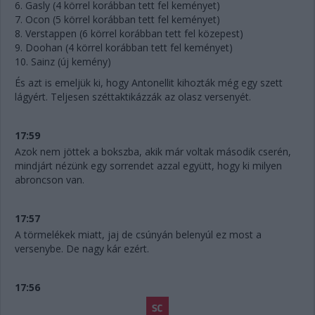
6. Gasly (4 körrel korábban tett fel keményet)
7. Ocon (5 körrel korábban tett fel keményet)
8. Verstappen (6 körrel korábban tett fel közepest)
9. Doohan (4 körrel korábban tett fel keményet)
10. Sainz (új kemény)
És azt is emeljük ki, hogy Antonellit kihozták még egy szett
lágyért. Teljesen széttaktikázzák az olasz versenyét.
17:59
Azok nem jöttek a bokszba, akik már voltak második cserén,
mindjárt nézünk egy sorrendet azzal együtt, hogy ki milyen
abroncson van.
17:57
A törmelékek miatt, jaj de csúnyán belenyúl ez most a
versenybe. De nagy kár ezért.
17:56