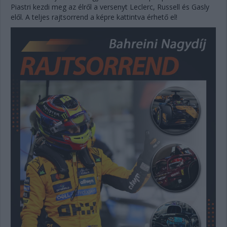
Piastri kezdi meg az élről a versenyt Leclerc, Russell és Gasly
elől. A teljes rajtsorrend a képre kattintva érhető el!