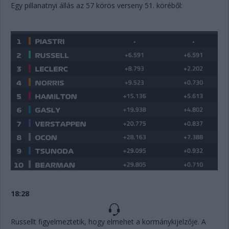
Egy pillanatnyi állás az 57 körös verseny 51. köréből:
18:28
Russellt figyelmeztetik, hogy elmehet a kormánykijelzője. A