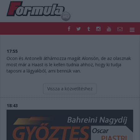
F1
PARC FERMÉ
FORMULA
MOTOR
17:55
NEMZETKÖZI
HAZAI
Ocon és Antonelli áthámozza magát Alonsón, de az olasznak
most már a Haast is le kellen tudnia ahhoz, hogy ki tudja
RETRO
EGYÉB
taposni a lágyakból, ami bennük van.
PODCAST
SHOP
LIVE
TIPPJÁTÉK
DIGITÁLIS MAGAZIN
PONTÁLLÁSOK
Vissza a közvetítéshez
VERSENYNAPTÁRAK
18:43