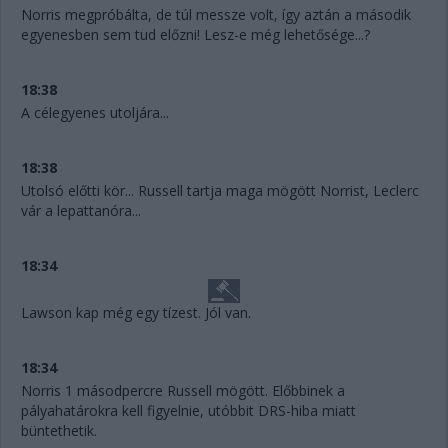
Norris megpróbálta, de túl messze volt, így aztán a második
egyenesben sem tud előzni! Lesz-e még lehetősége...?
18:38
A célegyenes utoljára...
18:38
Utolsó előtti kör... Russell tartja maga mögött Norrist, Leclerc
vár a lepattanóra...
18:34
Lawson kap még egy tízest. Jól van.
18:34
Norris 1 másodpercre Russell mögött. Előbbinek a
pályahatárokra kell figyelnie, utóbbit DRS-hiba miatt
büntethetik.