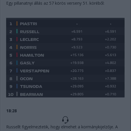
Egy pillanatnyi állás az 57 körös verseny 51. köréből:
18:28
Russellt figyelmeztetik, hogy elmehet a kormánykijelzője. A