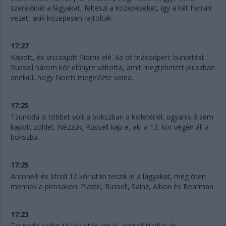
szerelőinél a lágyakat, felteszi a közepeseket, így a két Ferrari
vezet, akik közepesen rajtoltak.
17:27
Kapott, és visszajött Norris elé. Az öt másodperc büntetést
Russell három kör előnyre váltotta, amit megtehetett pluszban
anélkül, hogy Norris megelőzte volna.
17:25
Tsunoda is többet volt a bokszban a kelleténél, ugyanis ő sem
kapott zöldet. Nézzük, Russell kap-e, aki a 13. kör végén áll a
bokszba.
17:25
Antonelli és Stroll 12 kör után teszik le a lágyakat, még öten
mennek a pirosakon: Piastri, Russell, Sainz, Albon és Bearman.
17:23
Tsunoda pedig 11 kör után jön ki, amivel Hadjar és