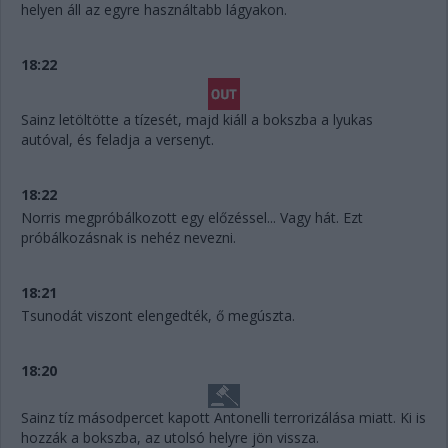
helyen áll az egyre használtabb lágyakon.
18:22
Sainz letöltötte a tízesét, majd kiáll a bokszba a lyukas
autóval, és feladja a versenyt.
18:22
Norris megpróbálkozott egy előzéssel... Vagy hát. Ezt
próbálkozásnak is nehéz nevezni.
18:21
Tsunodát viszont elengedték, ő megúszta.
18:20
Sainz tíz másodpercet kapott Antonelli terrorizálása miatt. Ki is
hozzák a bokszba, az utolsó helyre jön vissza.