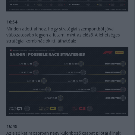
16:54
Minden adott ahhoz, hogy stratégiai szempontból jóval
változatosabb legyen a futam, mint az előző. A lehetséges
stratégiai kombinációk itt láthatóak:
16:49
Az első két rajtsorban négy különböző csapat pilótái állnak: