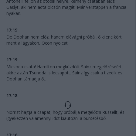
Antonelli feljön az ötödik helyre, kemény csatában előzi
Gaslyt, aki nem adta olcsón magát. Már Verstappen a francia
nyakán.
17:19
De Doohan nem előz, hanem elévágni próbál, ő kilenc kört
ment a lágyakon, Ocon nyolcat.
17:19
Micsoda csata! Hamilton megküzdött Sainz megelőzéséért,
akire aztán Tsunoda is lecsapott. Sainz így csak a tizedik és
Doohan támadja őt.
17:18
Norrist hajtja a csapat, hogy próbálja megelőzni Russellt, és
igyekezzen valamennyi időt kiautózni a büntetésből.
17:16