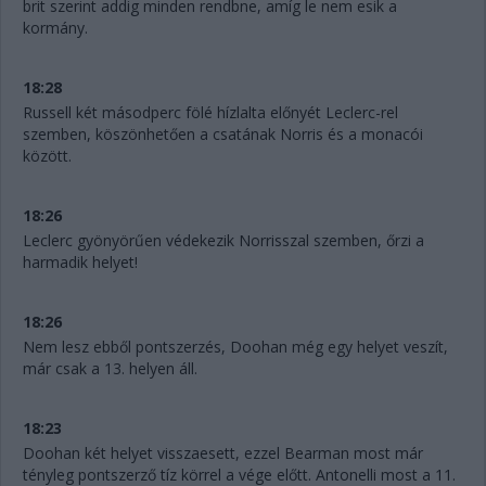
brit szerint addig minden rendbne, amíg le nem esik a
kormány.
18:28
Russell két másodperc fölé hízlalta előnyét Leclerc-rel
szemben, köszönhetően a csatának Norris és a monacói
között.
18:26
Leclerc gyönyörűen védekezik Norrisszal szemben, őrzi a
harmadik helyet!
18:26
Nem lesz ebből pontszerzés, Doohan még egy helyet veszít,
már csak a 13. helyen áll.
18:23
Doohan két helyet visszaesett, ezzel Bearman most már
tényleg pontszerző tíz körrel a vége előtt. Antonelli most a 11.