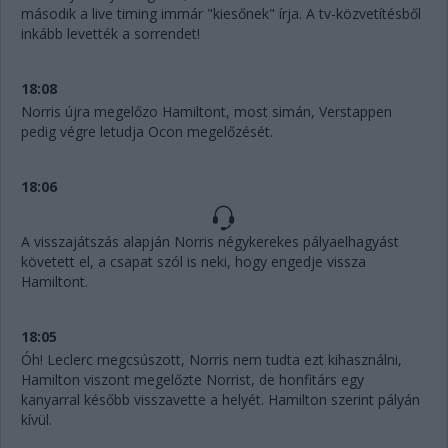
második a live timing immár "kiesőnek" írja. A tv-közvetítésből
inkább levették a sorrendet!
18:08
Norris újra megelőzo Hamiltont, most simán, Verstappen
pedig végre letudja Ocon megelőzését.
18:06
A visszajátszás alapján Norris négykerekes pályaelhagyást
követett el, a csapat szól is neki, hogy engedje vissza
Hamiltont.
18:05
Óh! Leclerc megcsúszott, Norris nem tudta ezt kihasználni,
Hamilton viszont megelőzte Norrist, de honfitárs egy
kanyarral később visszavette a helyét. Hamilton szerint pályán
kívül.