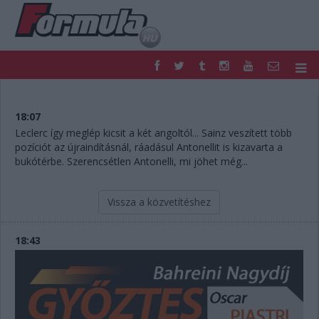
F1
PARC FERMÉ
FORMULA
MOTOR
18:07
NEMZETKÖZI
HAZAI
Leclerc így meglép kicsit a két angoltól... Sainz veszített több
pozíciót az újraindításnál, ráadásul Antonellit is kizavarta a
RETRO
EGYÉB
bukótérbe. Szerencsétlen Antonelli, mi jöhet még...
PODCAST
SHOP
LIVE
TIPPJÁTÉK
DIGITÁLIS MAGAZIN
PONTÁLLÁSOK
Vissza a közvetítéshez
VERSENYNAPTÁRAK
18:43