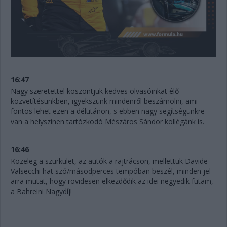
16:47
Nagy szeretettel köszöntjük kedves olvasóinkat élő
közvetítésünkben, igyekszünk mindenről beszámolni, ami
fontos lehet ezen a délutánon, s ebben nagy segítségünkre
van a helyszínen tartózkodó Mészáros Sándor kollégánk is.
16:46
Közeleg a szürkület, az autók a rajtrácson, mellettük Davide
Valsecchi hat szó/másodperces tempóban beszél, minden jel
arra mutat, hogy rövidesen elkezdődik az idei negyedik futam,
a Bahreini Nagydíj!