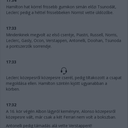
17:34
Hamilton hat körrel frissebb gumikon simán előzi Tsunodát,
Leclerc pedig a héttel frissebbeken Norrist vette üldözőbe.
17:33
Mindenkinek megvolt az első cseréje, Piastri, Russell, Norris,
Leclerc, Gasly, Ocon, Verstappen, Antonelli, Doohan, Tsunoda
a pontszerzők sorrendje.
17:33
Leclerc közepesről közepesre cserél, pedig tiltakozott a csapat
megoldása ellen. Hamilton szintén kijött ugyanabban a
körben.
17:32
A 16. kör végén Albon lágyról keményre, Alonso közepesről
közepesre vált, már csak a két Ferrari nem volt a bokszban.
Antonelli pedig támadás alá vette Verstappent!