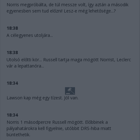
Norris megpróbálta, de túl messze volt, így aztán a második
egyenesben sem tud előzni! Lesz-e még lehetősége...?
18:38
A célegyenes utoljára...
18:38
Utolsó előtti kör... Russell tartja maga mögött Norrist, Leclerc
vár a lepattanóra...
18:34
Lawson kap még egy tízest. Jól van.
18:34
Norris 1 másodpercre Russell mögött. Előbbinek a
pályahatárokra kell figyelnie, utóbbit DRS-hiba miatt
büntethetik.