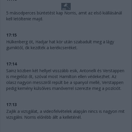
5 másodperces büntetést kap Norris, amit az első kiállásánál
kell letöltenie majd.
17:15
Hülkenberg öt, Hadjar hat kör után szabadult meg a lágy
gumiktól, ők kezdték a kerékcseréket.
17:14
Sainz közben két hellyel visszább esik, Antonelli és Verstappen
is megelőzi őt, szóval most Hamilton ellen védekezhet. Az
olasz nagyon messziről repült be a spanyol mellé, Verstappen
pedig kemény külsőíves manőverrel szerezte meg a pozíciót.
17:13
Zajlik a vizsgálat, a videofelvételek alapján nincs is nagyon mit
vizsgálni. Norris előrébb állt a kelleténél.