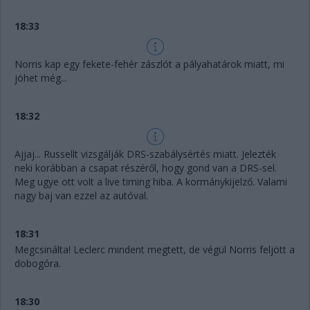
18:33
Norris kap egy fekete-fehér zászlót a pályahatárok miatt, mi
jöhet még...
18:32
Ajjaj... Russellt vizsgálják DRS-szabálysértés miatt. Jelezték
neki korábban a csapat részéről, hogy gond van a DRS-sel.
Meg ugye ott volt a live timing hiba. A kormánykijelző. Valami
nagy baj van ezzel az autóval.
18:31
Megcsinálta! Leclerc mindent megtett, de végül Norris feljött a
dobogóra.
18:30