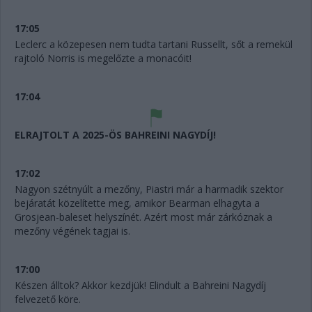
17:05
Leclerc a közepesen nem tudta tartani Russellt, sőt a remekül
rajtoló Norris is megelőzte a monacóit!
17:04
ELRAJTOLT A 2025-ÖS BAHREINI NAGYDÍJ!
17:02
Nagyon szétnyúlt a mezőny, Piastri már a harmadik szektor
bejáratát közelítette meg, amikor Bearman elhagyta a
Grosjean-baleset helyszínét. Azért most már zárkóznak a
mezőny végének tagjai is.
17:00
Készen álltok? Akkor kezdjük! Elindult a Bahreini Nagydíj
felvezető köre.