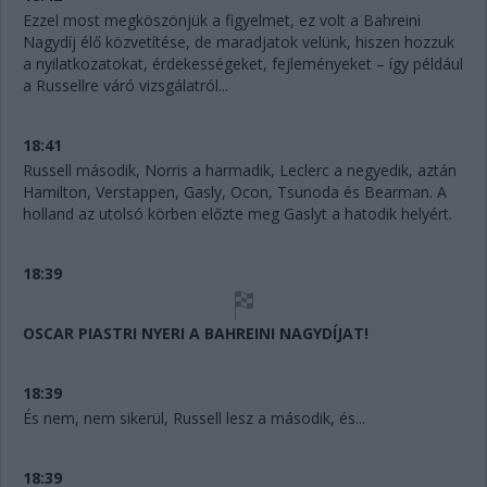
Ezzel most megköszönjük a figyelmet, ez volt a Bahreini
Nagydíj élő közvetítése, de maradjatok velünk, hiszen hozzuk
a nyilatkozatokat, érdekességeket, fejleményeket – így például
a Russellre váró vizsgálatról...
18:41
Russell második, Norris a harmadik, Leclerc a negyedik, aztán
Hamilton, Verstappen, Gasly, Ocon, Tsunoda és Bearman. A
holland az utolsó körben előzte meg Gaslyt a hatodik helyért.
18:39
OSCAR PIASTRI NYERI A BAHREINI NAGYDÍJAT!
18:39
És nem, nem sikerül, Russell lesz a második, és...
18:39