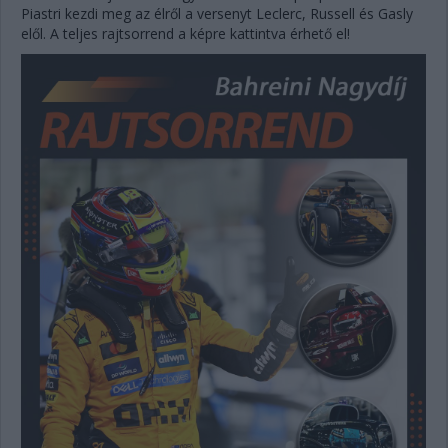
Piastri kezdi meg az élről a versenyt Leclerc, Russell és Gasly
elől. A teljes rajtsorrend a képre kattintva érhető el!