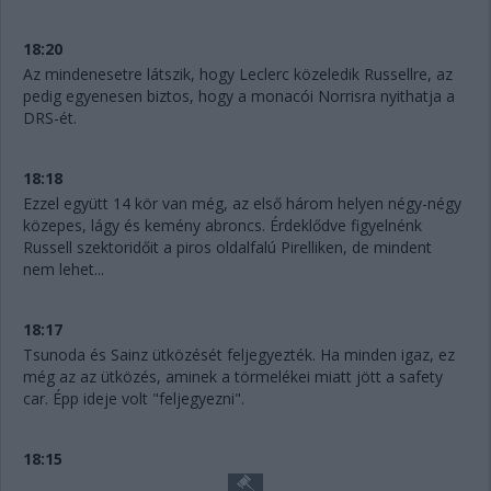
18:20
Az mindenesetre látszik, hogy Leclerc közeledik Russellre, az
pedig egyenesen biztos, hogy a monacói Norrisra nyithatja a
DRS-ét.
18:18
Ezzel együtt 14 kör van még, az első három helyen négy-négy
közepes, lágy és kemény abroncs. Érdeklődve figyelnénk
Russell szektoridőit a piros oldalfalú Pirelliken, de mindent
nem lehet...
18:17
Tsunoda és Sainz ütközését feljegyezték. Ha minden igaz, ez
még az az ütközés, aminek a törmelékei miatt jött a safety
car. Épp ideje volt "feljegyezni".
18:15