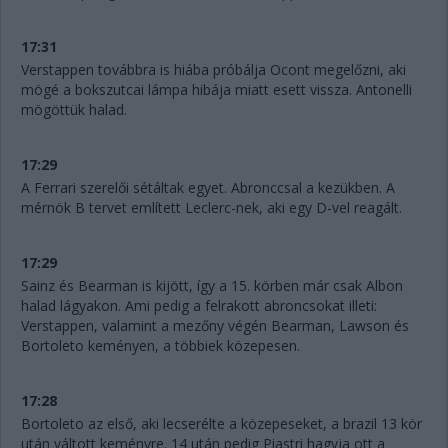
17:31
Verstappen továbbra is hiába próbálja Ocont megelőzni, aki
mögé a bokszutcai lámpa hibája miatt esett vissza. Antonelli
mögöttük halad.
17:29
A Ferrari szerelői sétáltak egyet. Abronccsal a kezükben. A
mérnök B tervet említett Leclerc-nek, aki egy D-vel reagált.
17:29
Sainz és Bearman is kijött, így a 15. körben már csak Albon
halad lágyakon. Ami pedig a felrakott abroncsokat illeti:
Verstappen, valamint a mezőny végén Bearman, Lawson és
Bortoleto keményen, a többiek közepesen.
17:28
Bortoleto az első, aki lecserélte a közepeseket, a brazil 13 kör
után váltott keményre. 14 után pedig Piastri hagyja ott a