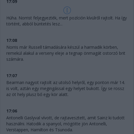
17:09
Húha. Norrist feljegyezték, mert pozíción kívülről rajtolt. Ha így
történt, abból büntetés lesz...
17:08
Norris már Russell támadására készül a harmadik körben,
remekül alakul a verseny eleje a tegnap önmagát ostorzó brit
számára.
17:07
Bearman nagyot rajtolt az utolsó helyről, egy ponton már 14.
is volt, aztán egy megingással egy helyet bukott. Így se rossz
az öt hely plusz bő egy kör alatt.
17:06
Antonelli Gaslyval vívott, de rajtavesztett, amit Sainz ki tudott
használni. Hatodik a spanyol, mögötte jön Antonelli,
Verstappen, Hamilton és Tsunoda.