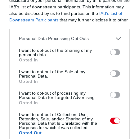
17:47
disclosure of your personal information by third parties on the
IAB’s list of downstream participants. This information may
Leclerc már Russellre zárkózik fel, hamarosan támadási
közelségben lesz.
also be disclosed by us to third parties on the
IAB’s List of
Downstream Participants
that may further disclose it to other
third parties.
17:46
Please note that this website/app uses one or more Google
Ocont Antonelli és Verstappen nem tudta megelőzni. De most
Personal Data Processing Opt Outs
jön Hamilton. És megy.
services and may gather and store information including but
not limited to your visit or usage behaviour. You may click to
I want to opt-out of the Sharing of my
personal data.
grant or deny consent to Google and its third-party tags to
Opted In
17:45
use your data for below specified purposes in below Google
Két előzés szinte egyszerre! Leclerc feljön harmadiknak Norris
consent section.
I want to opt-out of the Sale of my
elé, Hamilton meg hetediknek Antonelli elé. Beválni látszik a
Personal Data.
Ferrari taktikája!
Opted In
I want to opt-out of processing my
17:44
Personal Data for Targeted Advertising.
Opted In
Leclerc megtámadta Norrist a célegyenes végén, de annyira
mélyet fékezett, hogy onnan nem lehetett befejezni az
I want to opt-out of Collection, Use,
előzést.
Retention, Sale, and/or Sharing of my
Personal Data that Is Unrelated with the
Purposes for which it was collected.
Opted Out
17:43