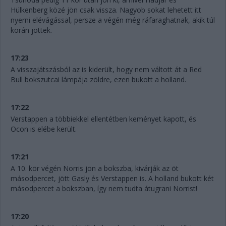
Hülkenberg közé jön csak vissza. Nagyob sokat lehetett itt
nyerni elévágással, persze a végén még ráfaraghatnak, akik túl
korán jöttek.
17:23
A visszajátszásból az is kiderült, hogy nem váltott át a Red
Bull bokszutcai lámpája zöldre, ezen bukott a holland.
17:22
Verstappen a többiekkel ellentétben keményet kapott, és
Ocon is elébe került.
17:21
A 10. kör végén Norris jön a bokszba, kivárják az öt
másodpercet, jött Gasly és Verstappen is. A holland bukott két
másodpercet a bokszban, így nem tudta átugrani Norrist!
17:20