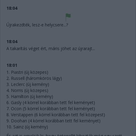
18:04
Újrakezdték, lesz-e helycsere...?
18:04
A takarítás véget ért, máris jöhet az újrarajt...
18:01
1. Piastri (új közepes)
2. Russell (háromkörös lágy)
3. Leclerc (új kemény)
4. Norris (új közepes)
5. Hamilton (új kemény)
6. Gasly (4 körrel korábban tett fel keményet)
7. Ocon (5 körrel korábban tett fel keményet)
8. Verstappen (6 körrel korábban tett fel közepest)
9. Doohan (4 körrel korábban tett fel keményet)
10. Sainz (új kemény)
És azt is emeljük ki, hogy Antonellit kihozták még egy szett