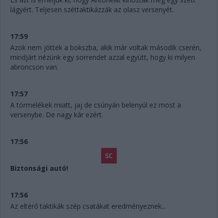
lágyért. Teljesen széttaktikázzák az olasz versenyét.
17:59
Azok nem jöttek a bokszba, akik már voltak második cserén,
mindjárt nézünk egy sorrendet azzal együtt, hogy ki milyen
abroncson van.
17:57
A törmelékek miatt, jaj de csúnyán belenyúl ez most a
versenybe. De nagy kár ezért.
17:56
Biztonsági autó!
17:56
Az eltérő taktikák szép csatákat eredményeznek...