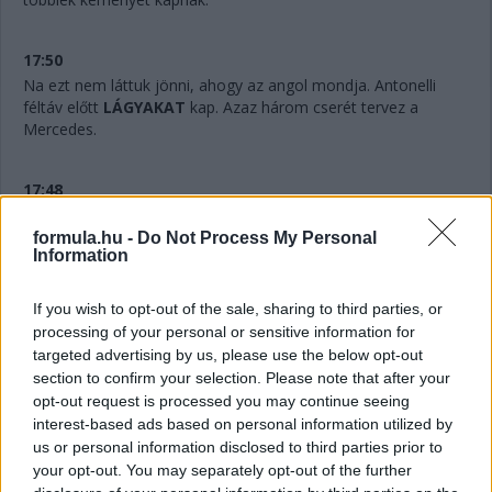
17:50
Na ezt nem láttuk jönni, ahogy az angol mondja. Antonelli
féltáv előtt
LÁGYAKAT
kap. Azaz három cserét tervez a
Mercedes.
17:48
Hihetetlen.
Verstappennek ezúttal nem tudták leszedni a
jobb elsőjét, így aztán a második cseréje után a tökutolsó
formula.hu -
Do Not Process My Personal
Information
helyre jön vissza. Persze ebben az is benne van, hogy egyedül
ő cserélt kétszer eddig, féltáv előtt visszarakták a
közepeseket.
If you wish to opt-out of the sale, sharing to third parties, or
processing of your personal or sensitive information for
targeted advertising by us, please use the below opt-out
17:47
section to confirm your selection. Please note that after your
Piastriról nem ejtettünk mostanában egy árva szót sem. Nos,
opt-out request is processed you may continue seeing
hat másodperccel vezet Russell előtt, Leclerc tempóját
interest-based ads based on personal information utilized by
hozza...
us or personal information disclosed to third parties prior to
your opt-out. You may separately opt-out of the further