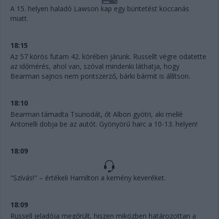
A 15. helyen haladó Lawson kap egy büntetést koccanás
miatt.
18:15
Az 57 körös futam 42. körében járunk. Russellt végre odatette
az időmérés, ahol van, szóval mindenki láthatja, hogy
Bearman sajnos nem pontszerző, bárki bármit is állítson.
18:10
Bearman támadta Tsunodát, őt Albon gyötri, aki mellé
Antonelli dobja be az autót. Gyönyörű harc a 10-13. helyen!
18:09
"Szívás!" – értékeli Hamilton a kemény keveréket.
18:09
Russell jeladója megőrült, hiszen miközben határozottan a