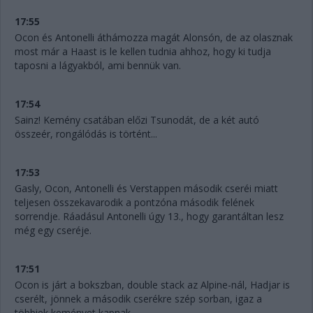
17:55
Ocon és Antonelli áthámozza magát Alonsón, de az olasznak
most már a Haast is le kellen tudnia ahhoz, hogy ki tudja
taposni a lágyakból, ami bennük van.
17:54
Sainz! Kemény csatában előzi Tsunodát, de a két autó
összeér, rongálódás is történt...
17:53
Gasly, Ocon, Antonelli és Verstappen második cseréi miatt
teljesen összekavarodik a pontzóna második felének
sorrendje. Ráadásul Antonelli úgy 13., hogy garantáltan lesz
még egy cseréje.
17:51
Ocon is járt a bokszban, double stack az Alpine-nál, Hadjar is
cserélt, jönnek a második cserékre szép sorban, igaz a
többiek keményet kapnak.