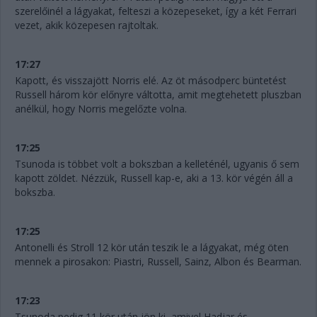
szerelőinél a lágyakat, felteszi a közepeseket, így a két Ferrari
vezet, akik közepesen rajtoltak.
17:27
Kapott, és visszajött Norris elé. Az öt másodperc büntetést
Russell három kör előnyre váltotta, amit megtehetett pluszban
anélkül, hogy Norris megelőzte volna.
17:25
Tsunoda is többet volt a bokszban a kelleténél, ugyanis ő sem
kapott zöldet. Nézzük, Russell kap-e, aki a 13. kör végén áll a
bokszba.
17:25
Antonelli és Stroll 12 kör után teszik le a lágyakat, még öten
mennek a pirosakon: Piastri, Russell, Sainz, Albon és Bearman.
17:23
Tsunoda pedig 11 kör után jön ki, amivel Hadjar és