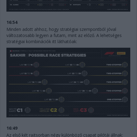
16:54
Minden adott ahhoz, hogy stratégiai szempontból jóval
változatosabb legyen a futam, mint az előző. A lehetséges
stratégiai kombinációk itt láthatóak:
16:49
Az első két rajtsorban négy különböző csapat pilótái állnak: