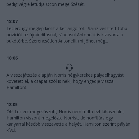
pedig végre letudja Ocon megelőzését.
18:07
Leclerc így meglép kicsit a két angoltól... Sainz veszített több
pozíciót az újraindításnál, ráadásul Antonellit is kizavarta a
bukótérbe. Szerencsétlen Antonelli, mi jöhet még...
18:06
A visszajátszás alapján Norris négykerekes pályaelhagyást
követett el, a csapat szól is neki, hogy engedje vissza
Hamiltont.
18:05
Óh! Leclerc megcsúszott, Norris nem tudta ezt kihasználni,
Hamilton viszont megelőzte Norrist, de honfitárs egy
kanyarral később visszavette a helyét. Hamilton szerint pályán
kívül.