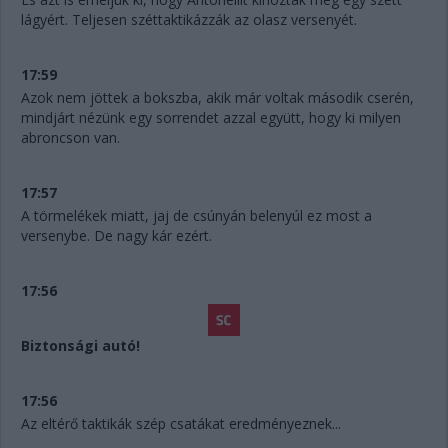
lágyért. Teljesen széttaktikázzák az olasz versenyét.
17:59
Azok nem jöttek a bokszba, akik már voltak második cserén,
mindjárt nézünk egy sorrendet azzal együtt, hogy ki milyen
abroncson van.
17:57
A törmelékek miatt, jaj de csúnyán belenyúl ez most a
versenybe. De nagy kár ezért.
17:56
Biztonsági autó!
17:56
Az eltérő taktikák szép csatákat eredményeznek...