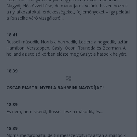
Nagydíj élő közvetítése, de maradjatok velünk, hiszen hozzuk
a nyilatkozatokat, érdekességeket, fejleményeket – így például
a Russellre váró vizsgálatról...
18:41
Russell második, Norris a harmadik, Leclerc a negyedik, aztán
Hamilton, Verstappen, Gasly, Ocon, Tsunoda és Bearman. A
holland az utolsó körben előzte meg Gaslyt a hatodik helyért.
18:39
OSCAR PIASTRI NYERI A BAHREINI NAGYDÍJAT!
18:39
És nem, nem sikerül, Russell lesz a második, és...
18:39
Norris megpróbálta, de túl messze volt, így aztán a második