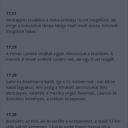
17:31
Verstappen továbbra is hiába próbálja Ocont megelőzni, aki
mögé a bokszutcai lámpa hibája miatt esett vissza. Antonelli
mögöttük halad.
17:29
A Ferrari szerelői sétáltak egyet. Abronccsal a kezükben. A
mérnök B tervet említett Leclerc-nek, aki egy D-vel reagált.
17:29
Sainz és Bearman is kijött, így a 15. körben már csak Albon
halad lágyakon. Ami pedig a felrakott abroncsokat illeti:
Verstappen, valamint a mezőny végén Bearman, Lawson és
Bortoleto keményen, a többiek közepesen.
17:28
Bortoleto az első, aki lecserélte a közepeseket, a brazil 13 kör
után váltott keményre. 14 után pedig Piastri hagyja ott a