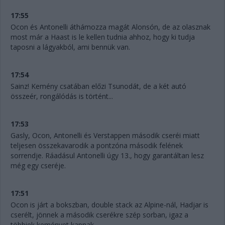
17:55
Ocon és Antonelli áthámozza magát Alonsón, de az olasznak
most már a Haast is le kellen tudnia ahhoz, hogy ki tudja
taposni a lágyakból, ami bennük van.
17:54
Sainz! Kemény csatában előzi Tsunodát, de a két autó
összeér, rongálódás is történt...
17:53
Gasly, Ocon, Antonelli és Verstappen második cseréi miatt
teljesen összekavarodik a pontzóna második felének
sorrendje. Ráadásul Antonelli úgy 13., hogy garantáltan lesz
még egy cseréje.
17:51
Ocon is járt a bokszban, double stack az Alpine-nál, Hadjar is
cserélt, jönnek a második cserékre szép sorban, igaz a
többiek keményet kapnak.