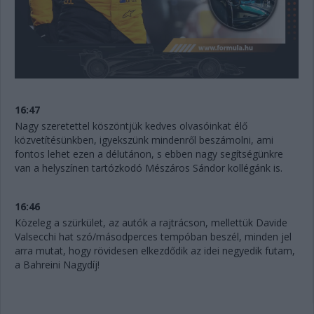
16:47
Nagy szeretettel köszöntjük kedves olvasóinkat élő
közvetítésünkben, igyekszünk mindenről beszámolni, ami
fontos lehet ezen a délutánon, s ebben nagy segítségünkre
van a helyszínen tartózkodó Mészáros Sándor kollégánk is.
16:46
Közeleg a szürkület, az autók a rajtrácson, mellettük Davide
Valsecchi hat szó/másodperces tempóban beszél, minden jel
arra mutat, hogy rövidesen elkezdődik az idei negyedik futam,
a Bahreini Nagydíj!