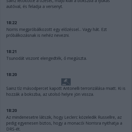
Sainz letöltötte a tízesét, majd kiáll a bokszba a lyukas
autóval, és feladja a versenyt.
18:22
Norris megpróbálkozott egy előzéssel... Vagy hát. Ezt
próbálkozásnak is nehéz nevezni.
18:21
Tsunodát viszont elengedték, ő megúszta.
18:20
Sainz tíz másodpercet kapott Antonelli terrorizálása miatt. Ki is
hozzák a bokszba, az utolsó helyre jön vissza.
18:20
Az mindenesetre látszik, hogy Leclerc közeledik Russellre, az
pedig egyenesen biztos, hogy a monacói Norrisra nyithatja a
DRS-ét.