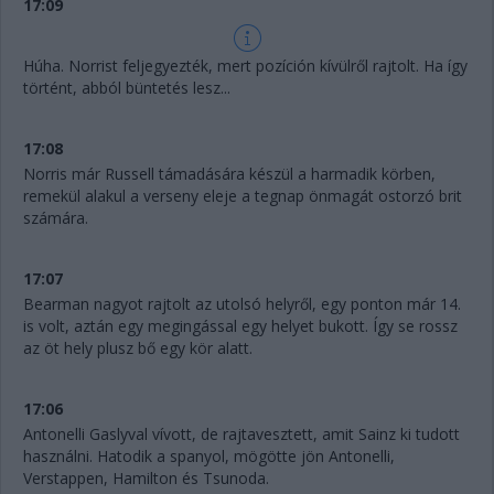
17:09
Húha. Norrist feljegyezték, mert pozíción kívülről rajtolt. Ha így
történt, abból büntetés lesz...
17:08
Norris már Russell támadására készül a harmadik körben,
remekül alakul a verseny eleje a tegnap önmagát ostorzó brit
számára.
17:07
Bearman nagyot rajtolt az utolsó helyről, egy ponton már 14.
is volt, aztán egy megingással egy helyet bukott. Így se rossz
az öt hely plusz bő egy kör alatt.
17:06
Antonelli Gaslyval vívott, de rajtavesztett, amit Sainz ki tudott
használni. Hatodik a spanyol, mögötte jön Antonelli,
Verstappen, Hamilton és Tsunoda.