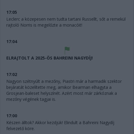
17:05
Leclerc a közepesen nem tudta tartani Russellt, sőt a remekül
rajtoló Norris is megelőzte a monacóit!
17:04
ELRAJTOLT A 2025-ÖS BAHREINI NAGYDÍJ!
17:02
Nagyon szétnyúlt a mezőny, Piastri már a harmadik szektor
bejáratát közelítette meg, amikor Bearman elhagyta a
Grosjean-baleset helyszínét. Azért most már zárkóznak a
mezőny végének tagjai is.
17:00
Készen álltok? Akkor kezdjük! Elindult a Bahreini Nagydíj
felvezető köre.