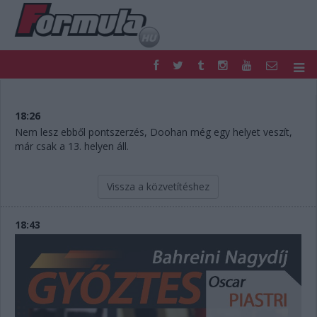
F1
PARC FERMÉ
FORMULA
MOTOR
18:26
NEMZETKÖZI
HAZAI
Nem lesz ebből pontszerzés, Doohan még egy helyet veszít,
már csak a 13. helyen áll.
RETRO
EGYÉB
PODCAST
SHOP
LIVE
TIPPJÁTÉK
Vissza a közvetítéshez
DIGITÁLIS MAGAZIN
PONTÁLLÁSOK
VERSENYNAPTÁRAK
18:43