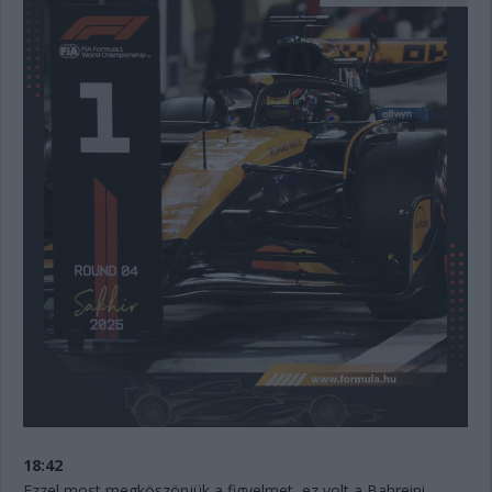
18:42
Ezzel most megköszönjük a figyelmet, ez volt a Bahreini