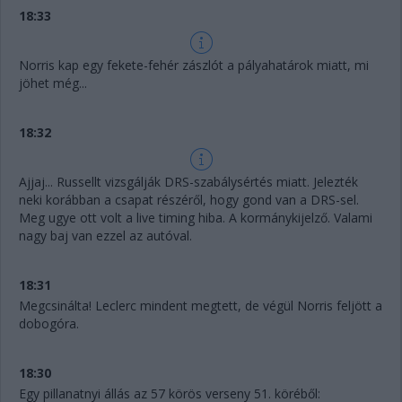
18:33
Norris kap egy fekete-fehér zászlót a pályahatárok miatt, mi
jöhet még...
18:32
Ajjaj... Russellt vizsgálják DRS-szabálysértés miatt. Jelezték
neki korábban a csapat részéről, hogy gond van a DRS-sel.
Meg ugye ott volt a live timing hiba. A kormánykijelző. Valami
nagy baj van ezzel az autóval.
18:31
Megcsinálta! Leclerc mindent megtett, de végül Norris feljött a
dobogóra.
18:30
Egy pillanatnyi állás az 57 körös verseny 51. köréből: