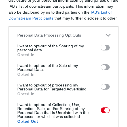
17:47
disclosure of your personal information by third parties on the
IAB’s list of downstream participants. This information may
Leclerc már Russellre zárkózik fel, hamarosan támadási
közelségben lesz.
also be disclosed by us to third parties on the
IAB’s List of
Downstream Participants
that may further disclose it to other
third parties.
17:46
Please note that this website/app uses one or more Google
Ocont Antonelli és Verstappen nem tudta megelőzni. De most
Personal Data Processing Opt Outs
jön Hamilton. És megy.
services and may gather and store information including but
not limited to your visit or usage behaviour. You may click to
I want to opt-out of the Sharing of my
personal data.
grant or deny consent to Google and its third-party tags to
Opted In
17:45
use your data for below specified purposes in below Google
Két előzés szinte egyszerre! Leclerc feljön harmadiknak Norris
consent section.
I want to opt-out of the Sale of my
elé, Hamilton meg hetediknek Antonelli elé. Beválni látszik a
Personal Data.
Ferrari taktikája!
Opted In
I want to opt-out of processing my
17:44
Personal Data for Targeted Advertising.
Opted In
Leclerc megtámadta Norrist a célegyenes végén, de annyira
mélyet fékezett, hogy onnan nem lehetett befejezni az
I want to opt-out of Collection, Use,
előzést.
Retention, Sale, and/or Sharing of my
Personal Data that Is Unrelated with the
Purposes for which it was collected.
Opted Out
17:43