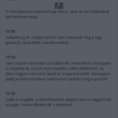
5 másodperces büntetést kap Norris, amit az első kiállásánál
kell letöltenie majd.
17:15
Hülkenberg öt, Hadjar hat kör után szabadult meg a lágy
gumiktól, ők kezdték a kerékcseréket.
17:14
Sainz közben két hellyel visszább esik, Antonelli és Verstappen
is megelőzi őt, szóval most Hamilton ellen védekezhet. Az
olasz nagyon messziről repült be a spanyol mellé, Verstappen
pedig kemény külsőíves manőverrel szerezte meg a pozíciót.
17:13
Zajlik a vizsgálat, a videofelvételek alapján nincs is nagyon mit
vizsgálni. Norris előrébb állt a kelleténél.