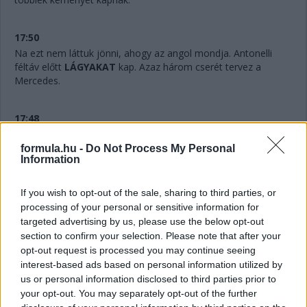
17:50
Na ezt nem láttuk jönni, ahogy az angol mondja. Antonelli
féltáv előtt
LÁGYAKAT
kap. Azaz három cserét tervez a
Mercedes.
17:48
Hihetetlen.
Verstappennek ezúttal nem tudták leszedni a
jobb elsőjét, így aztán a második cseréje után a tökutolsó
formula.hu -
Do Not Process My Personal
Information
helyre jön vissza. Persze ebben az is benne van, hogy egyedül
ő cserélt kétszer eddig, féltáv előtt visszarakták a
közepeseket.
If you wish to opt-out of the sale, sharing to third parties, or
processing of your personal or sensitive information for
targeted advertising by us, please use the below opt-out
17:47
section to confirm your selection. Please note that after your
Piastriról nem ejtettünk mostanában egy árva szót sem. Nos,
opt-out request is processed you may continue seeing
hat másodperccel vezet Russell előtt, Leclerc tempóját
interest-based ads based on personal information utilized by
hozza...
us or personal information disclosed to third parties prior to
your opt-out. You may separately opt-out of the further