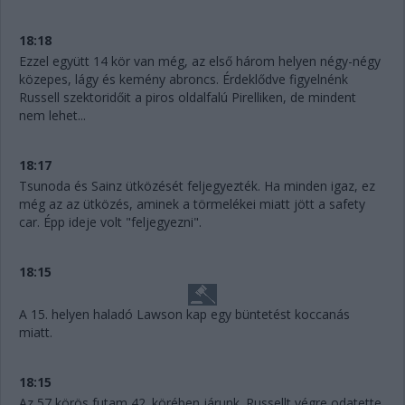
18:18
Ezzel együtt 14 kör van még, az első három helyen négy-négy
közepes, lágy és kemény abroncs. Érdeklődve figyelnénk
Russell szektoridőit a piros oldalfalú Pirelliken, de mindent
nem lehet...
18:17
Tsunoda és Sainz ütközését feljegyezték. Ha minden igaz, ez
még az az ütközés, aminek a törmelékei miatt jött a safety
car. Épp ideje volt "feljegyezni".
18:15
A 15. helyen haladó Lawson kap egy büntetést koccanás
miatt.
18:15
Az 57 körös futam 42. körében járunk. Russellt végre odatette