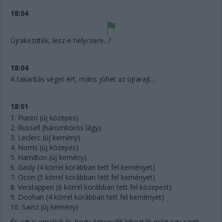
18:04
Újrakezdték, lesz-e helycsere...?
18:04
A takarítás véget ért, máris jöhet az újrarajt...
18:01
1. Piastri (új közepes)
2. Russell (háromkörös lágy)
3. Leclerc (új kemény)
4. Norris (új közepes)
5. Hamilton (új kemény)
6. Gasly (4 körrel korábban tett fel keményet)
7. Ocon (5 körrel korábban tett fel keményet)
8. Verstappen (6 körrel korábban tett fel közepest)
9. Doohan (4 körrel korábban tett fel keményet)
10. Sainz (új kemény)
És azt is emeljük ki, hogy Antonellit kihozták még egy szett