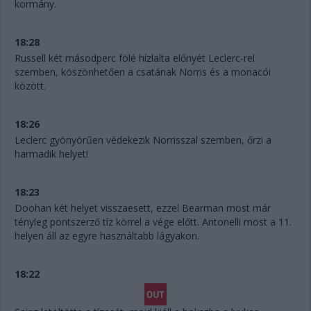
kormány.
18:28
Russell két másodperc fölé hízlalta előnyét Leclerc-rel
szemben, köszönhetően a csatának Norris és a monacói
között.
18:26
Leclerc gyönyörűen védekezik Norrisszal szemben, őrzi a
harmadik helyet!
18:23
Doohan két helyet visszaesett, ezzel Bearman most már
tényleg pontszerző tíz körrel a vége előtt. Antonelli most a 11.
helyen áll az egyre használtabb lágyakon.
18:22