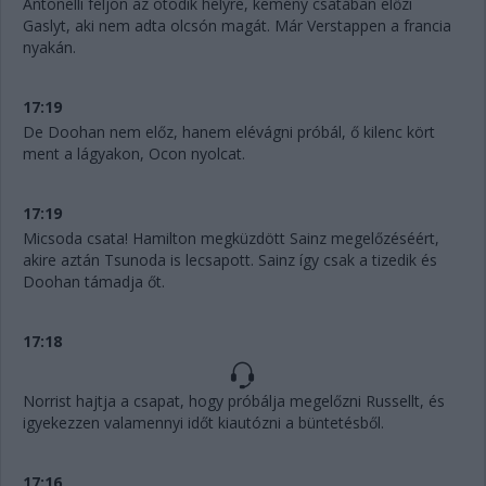
Antonelli feljön az ötödik helyre, kemény csatában előzi
Gaslyt, aki nem adta olcsón magát. Már Verstappen a francia
nyakán.
17:19
De Doohan nem előz, hanem elévágni próbál, ő kilenc kört
ment a lágyakon, Ocon nyolcat.
17:19
Micsoda csata! Hamilton megküzdött Sainz megelőzéséért,
akire aztán Tsunoda is lecsapott. Sainz így csak a tizedik és
Doohan támadja őt.
17:18
Norrist hajtja a csapat, hogy próbálja megelőzni Russellt, és
igyekezzen valamennyi időt kiautózni a büntetésből.
17:16