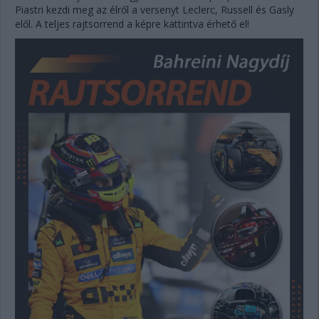
Piastri kezdi meg az élről a versenyt Leclerc, Russell és Gasly
elől. A teljes rajtsorrend a képre kattintva érhető el!