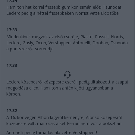
17:34
Hamilton hat körrel frissebb gumikon simán előzi Tsunodát,
Leclerc pedig a héttel frissebbeken Norrist vette üldözőbe.
17:33
Mindenkinek megvolt az első cseréje, Piastri, Russell, Norris,
Leclerc, Gasly, Ocon, Verstappen, Antonelli, Doohan, Tsunoda
a pontszerzők sorrendje.
17:33
Leclerc közepesről közepesre cserél, pedig tiltakozott a csapat
megoldása ellen. Hamilton szintén kijött ugyanabban a
körben.
17:32
A 16. kör végén Albon lágyról keményre, Alonso közepesről
közepesre vált, már csak a két Ferrari nem volt a bokszban.
Antonelli pedig támadás alá vette Verstappent!