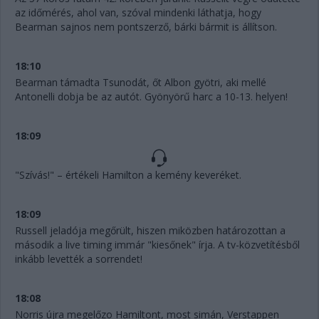
az időmérés, ahol van, szóval mindenki láthatja, hogy
Bearman sajnos nem pontszerző, bárki bármit is állítson.
18:10
Bearman támadta Tsunodát, őt Albon gyötri, aki mellé
Antonelli dobja be az autót. Gyönyörű harc a 10-13. helyen!
18:09
"Szívás!" – értékeli Hamilton a kemény keveréket.
18:09
Russell jeladója megőrült, hiszen miközben határozottan a
második a live timing immár "kiesőnek" írja. A tv-közvetítésből
inkább levették a sorrendet!
18:08
Norris újra megelőzo Hamiltont, most simán, Verstappen