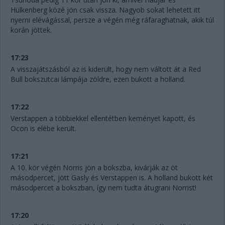
Hülkenberg közé jön csak vissza. Nagyob sokat lehetett itt
nyerni elévágással, persze a végén még ráfaraghatnak, akik túl
korán jöttek.
17:23
A visszajátszásból az is kiderült, hogy nem váltott át a Red
Bull bokszutcai lámpája zöldre, ezen bukott a holland.
17:22
Verstappen a többiekkel ellentétben keményet kapott, és
Ocon is elébe került.
17:21
A 10. kör végén Norris jön a bokszba, kivárják az öt
másodpercet, jött Gasly és Verstappen is. A holland bukott két
másodpercet a bokszban, így nem tudta átugrani Norrist!
17:20