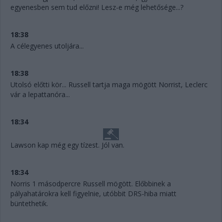
egyenesben sem tud előzni! Lesz-e még lehetősége...?
18:38
A célegyenes utoljára...
18:38
Utolsó előtti kör... Russell tartja maga mögött Norrist, Leclerc
vár a lepattanóra...
18:34
Lawson kap még egy tízest. Jól van.
18:34
Norris 1 másodpercre Russell mögött. Előbbinek a
pályahatárokra kell figyelnie, utóbbit DRS-hiba miatt
büntethetik.