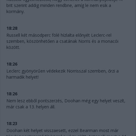
brit szerint addig minden rendbne, amíg le nem esik a
kormány.
18:28
Russell két másodperc fölé hízlalta előnyét Leclerc-rel
szemben, köszönhetően a csatának Norris és a monacói
között.
18:26
Leclerc gyönyörűen védekezik Norrisszal szemben, őrzi a
harmadik helyet!
18:26
Nem lesz ebből pontszerzés, Doohan még egy helyet veszít,
már csak a 13. helyen áll.
18:23
Doohan két helyet visszaesett, ezzel Bearman most már