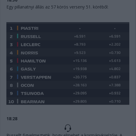
Egy pillanatnyi állás az 57 körös verseny 51. köréből:
18:28
Russellt figyelmeztetik, hogy elmehet a kormánykijelzője. A