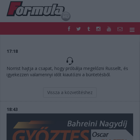
F1
PARC FERMÉ
FORMULA
MOTOR
17:18
NEMZETKÖZI
HAZAI
RETRO
EGYÉB
Norrist hajtja a csapat, hogy próbálja megelőzni Russellt, és
PODCAST
SHOP
igyekezzen valamennyi időt kiautózni a büntetésből.
LIVE
TIPPJÁTÉK
DIGITÁLIS MAGAZIN
PONTÁLLÁSOK
Vissza a közvetítéshez
VERSENYNAPTÁRAK
18:43