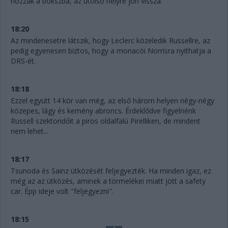
hozzák a bokszba, az utolsó helyre jön vissza.
18:20
Az mindenesetre látszik, hogy Leclerc közeledik Russellre, az
pedig egyenesen biztos, hogy a monacói Norrisra nyithatja a
DRS-ét.
18:18
Ezzel együtt 14 kör van még, az első három helyen négy-négy
közepes, lágy és kemény abroncs. Érdeklődve figyelnénk
Russell szektoridőit a piros oldalfalú Pirelliken, de mindent
nem lehet...
18:17
Tsunoda és Sainz ütközését feljegyezték. Ha minden igaz, ez
még az az ütközés, aminek a törmelékei miatt jött a safety
car. Épp ideje volt "feljegyezni".
18:15