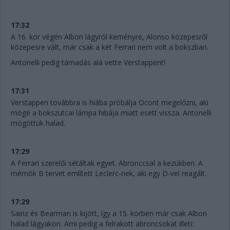
17:32
A 16. kör végén Albon lágyról keményre, Alonso közepesről
közepesre vált, már csak a két Ferrari nem volt a bokszban.
Antonelli pedig támadás alá vette Verstappent!
17:31
Verstappen továbbra is hiába próbálja Ocont megelőzni, aki
mögé a bokszutcai lámpa hibája miatt esett vissza. Antonelli
mögöttük halad.
17:29
A Ferrari szerelői sétáltak egyet. Abronccsal a kezükben. A
mérnök B tervet említett Leclerc-nek, aki egy D-vel reagált.
17:29
Sainz és Bearman is kijött, így a 15. körben már csak Albon
halad lágyakon. Ami pedig a felrakott abroncsokat illeti: