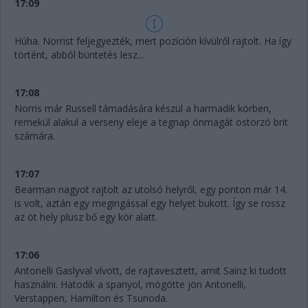
17:09
Húha. Norrist feljegyezték, mert pozíción kívülről rajtolt. Ha így
történt, abból büntetés lesz...
17:08
Norris már Russell támadására készül a harmadik körben,
remekül alakul a verseny eleje a tegnap önmagát ostorzó brit
számára.
17:07
Bearman nagyot rajtolt az utolsó helyről, egy ponton már 14.
is volt, aztán egy megingással egy helyet bukott. Így se rossz
az öt hely plusz bő egy kör alatt.
17:06
Antonelli Gaslyval vívott, de rajtavesztett, amit Sainz ki tudott
használni. Hatodik a spanyol, mögötte jön Antonelli,
Verstappen, Hamilton és Tsunoda.