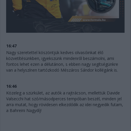
16:47
Nagy szeretettel köszöntjük kedves olvasóinkat élő
közvetítésünkben, igyekszünk mindenről beszámolni, ami
fontos lehet ezen a délutánon, s ebben nagy segítségünkre
van a helyszínen tartózkodó Mészáros Sándor kollégánk is.
16:46
Közeleg a szürkület, az autók a rajtrácson, mellettük Davide
Valsecchi hat szó/másodperces tempóban beszél, minden jel
arra mutat, hogy rövidesen elkezdődik az idei negyedik futam,
a Bahreini Nagydíj!