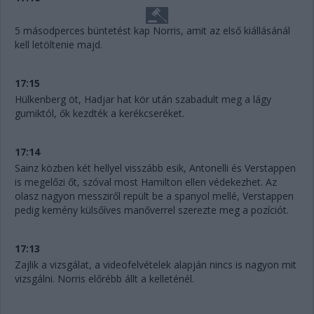
5 másodperces büntetést kap Norris, amit az első kiállásánál
kell letöltenie majd.
17:15
Hülkenberg öt, Hadjar hat kör után szabadult meg a lágy
gumiktól, ők kezdték a kerékcseréket.
17:14
Sainz közben két hellyel visszább esik, Antonelli és Verstappen
is megelőzi őt, szóval most Hamilton ellen védekezhet. Az
olasz nagyon messziről repült be a spanyol mellé, Verstappen
pedig kemény külsőíves manőverrel szerezte meg a pozíciót.
17:13
Zajlik a vizsgálat, a videofelvételek alapján nincs is nagyon mit
vizsgálni. Norris előrébb állt a kelleténél.