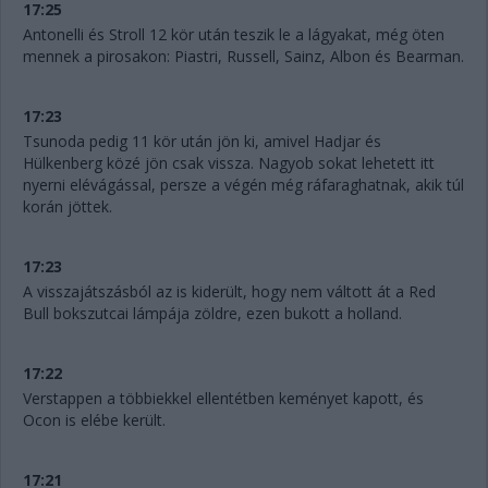
17:25
Antonelli és Stroll 12 kör után teszik le a lágyakat, még öten
mennek a pirosakon: Piastri, Russell, Sainz, Albon és Bearman.
17:23
Tsunoda pedig 11 kör után jön ki, amivel Hadjar és
Hülkenberg közé jön csak vissza. Nagyob sokat lehetett itt
nyerni elévágással, persze a végén még ráfaraghatnak, akik túl
korán jöttek.
17:23
A visszajátszásból az is kiderült, hogy nem váltott át a Red
Bull bokszutcai lámpája zöldre, ezen bukott a holland.
17:22
Verstappen a többiekkel ellentétben keményet kapott, és
Ocon is elébe került.
17:21