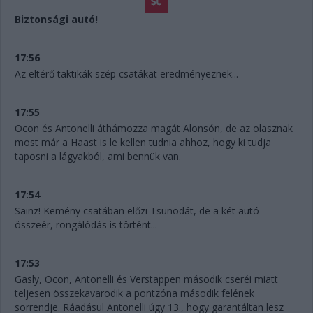
Biztonsági autó!
17:56
Az eltérő taktikák szép csatákat eredményeznek...
17:55
Ocon és Antonelli áthámozza magát Alonsón, de az olasznak
most már a Haast is le kellen tudnia ahhoz, hogy ki tudja
taposni a lágyakból, ami bennük van.
17:54
Sainz! Kemény csatában előzi Tsunodát, de a két autó
összeér, rongálódás is történt...
17:53
Gasly, Ocon, Antonelli és Verstappen második cseréi miatt
teljesen összekavarodik a pontzóna második felének
sorrendje. Ráadásul Antonelli úgy 13., hogy garantáltan lesz