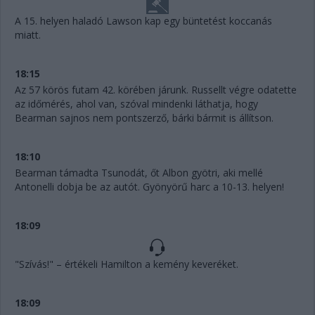
A 15. helyen haladó Lawson kap egy büntetést koccanás
miatt.
18:15
Az 57 körös futam 42. körében járunk. Russellt végre odatette
az időmérés, ahol van, szóval mindenki láthatja, hogy
Bearman sajnos nem pontszerző, bárki bármit is állítson.
18:10
Bearman támadta Tsunodát, őt Albon gyötri, aki mellé
Antonelli dobja be az autót. Gyönyörű harc a 10-13. helyen!
18:09
"Szívás!" – értékeli Hamilton a kemény keveréket.
18:09