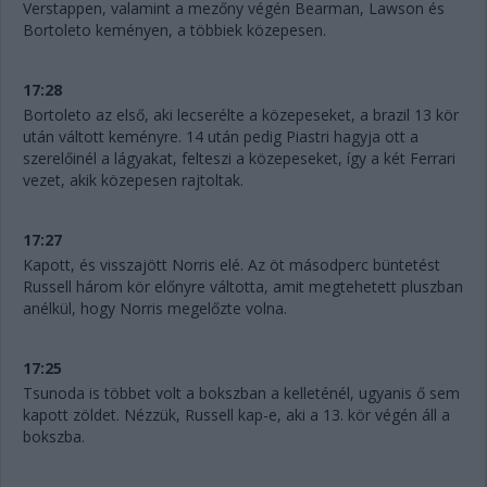
Verstappen, valamint a mezőny végén Bearman, Lawson és
Bortoleto keményen, a többiek közepesen.
17:28
Bortoleto az első, aki lecserélte a közepeseket, a brazil 13 kör
után váltott keményre. 14 után pedig Piastri hagyja ott a
szerelőinél a lágyakat, felteszi a közepeseket, így a két Ferrari
vezet, akik közepesen rajtoltak.
17:27
Kapott, és visszajött Norris elé. Az öt másodperc büntetést
Russell három kör előnyre váltotta, amit megtehetett pluszban
anélkül, hogy Norris megelőzte volna.
17:25
Tsunoda is többet volt a bokszban a kelleténél, ugyanis ő sem
kapott zöldet. Nézzük, Russell kap-e, aki a 13. kör végén áll a
bokszba.