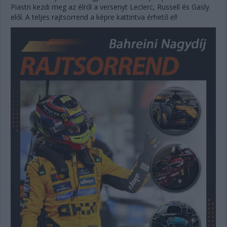
Piastri kezdi meg az élről a versenyt Leclerc, Russell és Gasly
elől. A teljes rajtsorrend a képre kattintva érhető el!