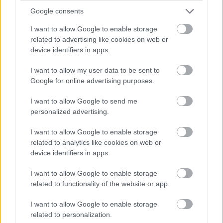
Leclerc megtámadta Norrist a célegyenes végén, de annyira
Google consents
mélyet fékezett, hogy onnan nem lehetett befejezni az
I want to allow Google to enable storage
előzést.
related to advertising like cookies on web or
device identifiers in apps.
17:43
I want to allow my user data to be sent to
Google for online advertising purposes.
Antonelli utolsó figyelmeztetést kap a pályahatárok miatt (a
nyakán közben Hamiltonnal).
I want to allow Google to send me
personalized advertising.
17:42
I want to allow Google to enable storage
Egy pillanatnyi állás 23 kör után:
related to analytics like cookies on web or
device identifiers in apps.
I want to allow Google to enable storage
related to functionality of the website or app.
I want to allow Google to enable storage
related to personalization.