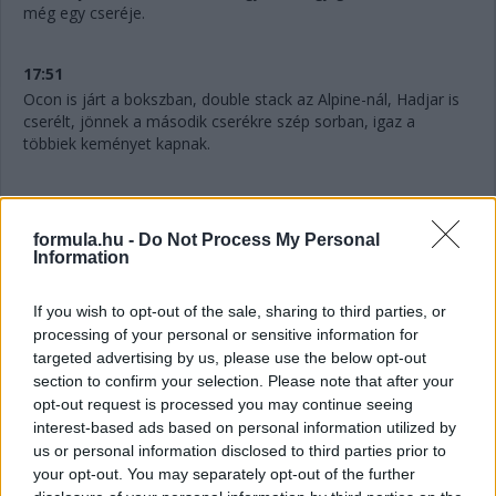
még egy cseréje.
17:51
Ocon is járt a bokszban, double stack az Alpine-nál, Hadjar is
cserélt, jönnek a második cserékre szép sorban, igaz a
többiek keményet kapnak.
17:50
Na ezt nem láttuk jönni, ahogy az angol mondja. Antonelli
formula.hu -
Do Not Process My Personal
féltáv előtt
LÁGYAKAT
kap. Azaz három cserét tervez a
Information
Mercedes.
If you wish to opt-out of the sale, sharing to third parties, or
17:48
processing of your personal or sensitive information for
targeted advertising by us, please use the below opt-out
Hihetetlen.
Verstappennek ezúttal nem tudták leszedni a
section to confirm your selection. Please note that after your
jobb elsőjét, így aztán a második cseréje után a tökutolsó
helyre jön vissza. Persze ebben az is benne van, hogy egyedül
opt-out request is processed you may continue seeing
ő cserélt kétszer eddig, féltáv előtt visszarakták a
interest-based ads based on personal information utilized by
közepeseket.
us or personal information disclosed to third parties prior to
your opt-out. You may separately opt-out of the further