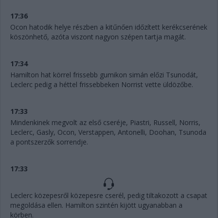
17:36
Ocon hatodik helye részben a kitűnően időzített kerékcserének
köszönhető, azóta viszont nagyon szépen tartja magát.
17:34
Hamilton hat körrel frissebb gumikon simán előzi Tsunodát,
Leclerc pedig a héttel frissebbeken Norrist vette üldözőbe.
17:33
Mindenkinek megvolt az első cseréje, Piastri, Russell, Norris,
Leclerc, Gasly, Ocon, Verstappen, Antonelli, Doohan, Tsunoda
a pontszerzők sorrendje.
17:33
Leclerc közepesről közepesre cserél, pedig tiltakozott a csapat
megoldása ellen. Hamilton szintén kijött ugyanabban a
körben.