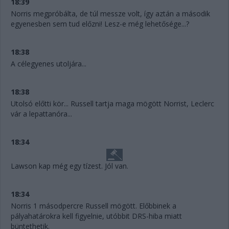
18:39
Norris megpróbálta, de túl messze volt, így aztán a második
egyenesben sem tud előzni! Lesz-e még lehetősége...?
18:38
A célegyenes utoljára...
18:38
Utolsó előtti kör... Russell tartja maga mögött Norrist, Leclerc
vár a lepattanóra...
18:34
Lawson kap még egy tízest. Jól van.
18:34
Norris 1 másodpercre Russell mögött. Előbbinek a
pályahatárokra kell figyelnie, utóbbit DRS-hiba miatt
büntethetik.