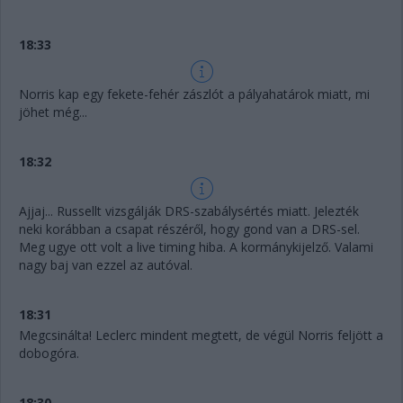
18:33
Norris kap egy fekete-fehér zászlót a pályahatárok miatt, mi
jöhet még...
18:32
Ajjaj... Russellt vizsgálják DRS-szabálysértés miatt. Jelezték
neki korábban a csapat részéről, hogy gond van a DRS-sel.
Meg ugye ott volt a live timing hiba. A kormánykijelző. Valami
nagy baj van ezzel az autóval.
18:31
Megcsinálta! Leclerc mindent megtett, de végül Norris feljött a
dobogóra.
18:30