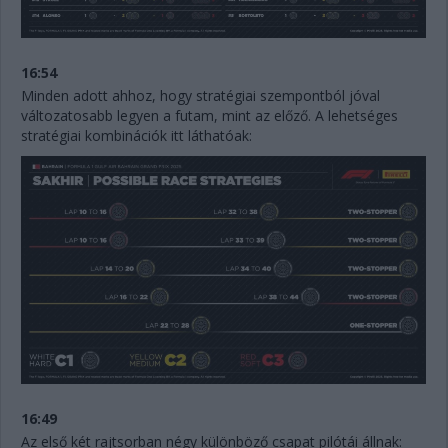
16:54
Minden adott ahhoz, hogy stratégiai szempontból jóval
változatosabb legyen a futam, mint az előző. A lehetséges
stratégiai kombinációk itt láthatóak:
16:49
Az első két rajtsorban négy különböző csapat pilótái állnak: