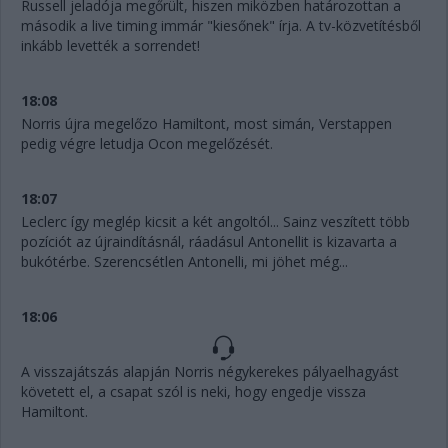
Russell jeladója megőrült, hiszen miközben határozottan a
második a live timing immár "kiesőnek" írja. A tv-közvetítésből
inkább levették a sorrendet!
18:08
Norris újra megelőzo Hamiltont, most simán, Verstappen
pedig végre letudja Ocon megelőzését.
18:07
Leclerc így meglép kicsit a két angoltól... Sainz veszített több
pozíciót az újraindításnál, ráadásul Antonellit is kizavarta a
bukótérbe. Szerencsétlen Antonelli, mi jöhet még...
18:06
A visszajátszás alapján Norris négykerekes pályaelhagyást
követett el, a csapat szól is neki, hogy engedje vissza
Hamiltont.