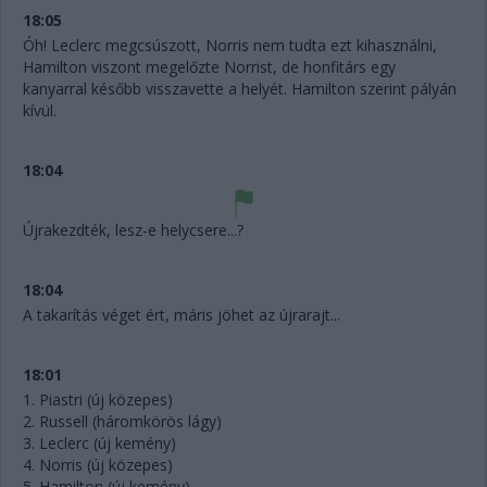
18:05
Óh! Leclerc megcsúszott, Norris nem tudta ezt kihasználni,
Hamilton viszont megelőzte Norrist, de honfitárs egy
kanyarral később visszavette a helyét. Hamilton szerint pályán
kívül.
18:04
Újrakezdték, lesz-e helycsere...?
18:04
A takarítás véget ért, máris jöhet az újrarajt...
18:01
1. Piastri (új közepes)
2. Russell (háromkörös lágy)
3. Leclerc (új kemény)
4. Norris (új közepes)
5. Hamilton (új kemény)