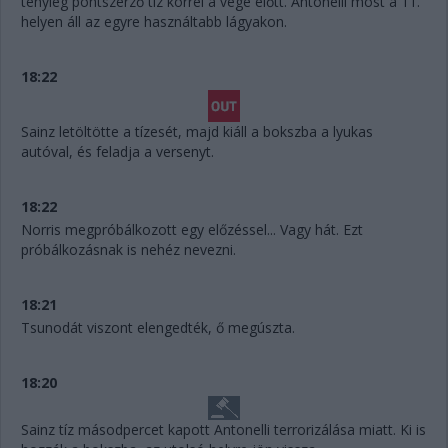
tényleg pontszerző tíz körrel a vége előtt. Antonelli most a 11.
helyen áll az egyre használtabb lágyakon.
18:22
Sainz letöltötte a tízesét, majd kiáll a bokszba a lyukas
autóval, és feladja a versenyt.
18:22
Norris megpróbálkozott egy előzéssel... Vagy hát. Ezt
próbálkozásnak is nehéz nevezni.
18:21
Tsunodát viszont elengedték, ő megúszta.
18:20
Sainz tíz másodpercet kapott Antonelli terrorizálása miatt. Ki is