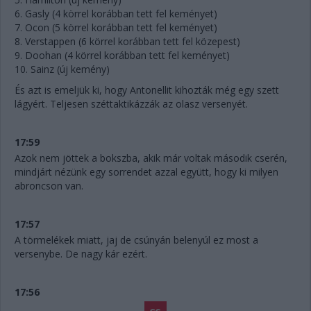
6. Gasly (4 körrel korábban tett fel keményet)
7. Ocon (5 körrel korábban tett fel keményet)
8. Verstappen (6 körrel korábban tett fel közepest)
9. Doohan (4 körrel korábban tett fel keményet)
10. Sainz (új kemény)
És azt is emeljük ki, hogy Antonellit kihozták még egy szett
lágyért. Teljesen széttaktikázzák az olasz versenyét.
17:59
Azok nem jöttek a bokszba, akik már voltak második cserén,
mindjárt nézünk egy sorrendet azzal együtt, hogy ki milyen
abroncson van.
17:57
A törmelékek miatt, jaj de csúnyán belenyúl ez most a
versenybe. De nagy kár ezért.
17:56