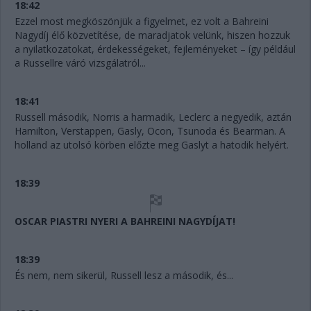
18:42
Ezzel most megköszönjük a figyelmet, ez volt a Bahreini
Nagydíj élő közvetítése, de maradjatok velünk, hiszen hozzuk
a nyilatkozatokat, érdekességeket, fejleményeket – így például
a Russellre váró vizsgálatról...
18:41
Russell második, Norris a harmadik, Leclerc a negyedik, aztán
Hamilton, Verstappen, Gasly, Ocon, Tsunoda és Bearman. A
holland az utolsó körben előzte meg Gaslyt a hatodik helyért.
18:39
OSCAR PIASTRI NYERI A BAHREINI NAGYDÍJAT!
18:39
És nem, nem sikerül, Russell lesz a második, és...