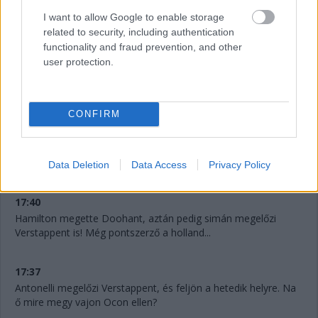
I want to allow Google to enable storage
related to security, including authentication
functionality and fraud prevention, and other
user protection.
CONFIRM
17:41
Verstappent már Doohan is támadja! Micsoda élmény ez a
fiataloknak.
Data Deletion
Data Access
Privacy Policy
17:40
Hamilton megette Doohant, aztán pedig simán megelőzi
Verstappent is! Még pontszerző a holland...
17:37
Antonelli megelőzi Verstappent, és feljön a hetedik helyre. Na
ő mire megy vajon Ocon ellen?