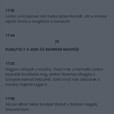
17:05
Leclerc a közepesen nem tudta tartani Russellt, sőt a remekül
rajtoló Norris is megelőzte a monacóit!
17:04
ELRAJTOLT A 2025-ÖS BAHREINI NAGYDÍJ!
17:02
Nagyon szétnyúlt a mezőny, Piastri már a harmadik szektor
bejáratát közelítette meg, amikor Bearman elhagyta a
Grosjean-baleset helyszínét. Azért most már zárkóznak a
mezőny végének tagjai is.
17:00
Készen álltok? Akkor kezdjük! Elindult a Bahreini Nagydíj
felvezető köre.