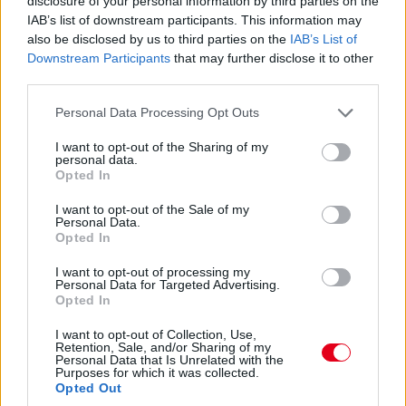
disclosure of your personal information by third parties on the
17:47
IAB’s list of downstream participants. This information may
Piastriról nem ejtettünk mostanában egy árva szót sem. Nos,
also be disclosed by us to third parties on the
IAB’s List of
hat másodperccel vezet Russell előtt, Leclerc tempóját
Downstream Participants
that may further disclose it to other
hozza...
third parties.
Please note that this website/app uses one or more Google
Personal Data Processing Opt Outs
17:47
services and may gather and store information including but
Leclerc már Russellre zárkózik fel, hamarosan támadási
not limited to your visit or usage behaviour. You may click to
I want to opt-out of the Sharing of my
közelségben lesz.
personal data.
grant or deny consent to Google and its third-party tags to
Opted In
use your data for below specified purposes in below Google
consent section.
17:46
I want to opt-out of the Sale of my
Personal Data.
Ocont Antonelli és Verstappen nem tudta megelőzni. De most
Opted In
jön Hamilton. És megy.
I want to opt-out of processing my
Personal Data for Targeted Advertising.
17:45
Opted In
Két előzés szinte egyszerre! Leclerc feljön harmadiknak Norris
elé, Hamilton meg hetediknek Antonelli elé. Beválni látszik a
I want to opt-out of Collection, Use,
Retention, Sale, and/or Sharing of my
Ferrari taktikája!
Personal Data that Is Unrelated with the
Purposes for which it was collected.
Opted Out
17:44