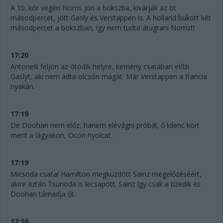
A 10. kör végén Norris jön a bokszba, kivárják az öt
másodpercet, jött Gasly és Verstappen is. A holland bukott két
másodpercet a bokszban, így nem tudta átugrani Norrist!
17:20
Antonelli feljön az ötödik helyre, kemény csatában előzi
Gaslyt, aki nem adta olcsón magát. Már Verstappen a francia
nyakán.
17:19
De Doohan nem előz, hanem elévágni próbál, ő kilenc kört
ment a lágyakon, Ocon nyolcat.
17:19
Micsoda csata! Hamilton megküzdött Sainz megelőzéséért,
akire aztán Tsunoda is lecsapott. Sainz így csak a tizedik és
Doohan támadja őt.
17:16