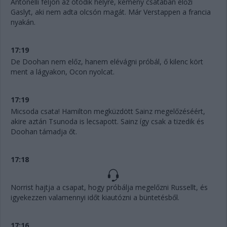
Antonelli feljön az ötödik helyre, kemény csatában előzi
Gaslyt, aki nem adta olcsón magát. Már Verstappen a francia
nyakán.
17:19
De Doohan nem előz, hanem elévágni próbál, ő kilenc kört
ment a lágyakon, Ocon nyolcat.
17:19
Micsoda csata! Hamilton megküzdött Sainz megelőzéséért,
akire aztán Tsunoda is lecsapott. Sainz így csak a tizedik és
Doohan támadja őt.
17:18
Norrist hajtja a csapat, hogy próbálja megelőzni Russellt, és
igyekezzen valamennyi időt kiautózni a büntetésből.
17:16