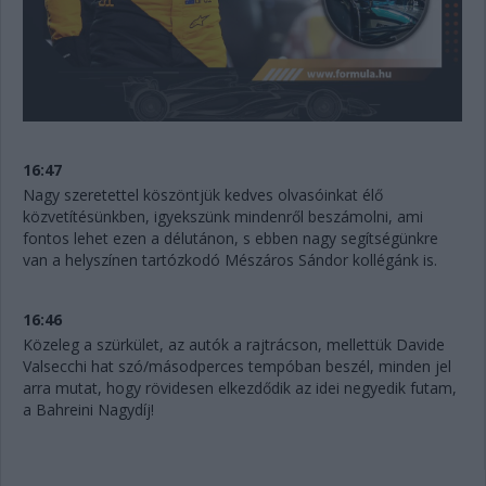
16:47
Nagy szeretettel köszöntjük kedves olvasóinkat élő
közvetítésünkben, igyekszünk mindenről beszámolni, ami
fontos lehet ezen a délutánon, s ebben nagy segítségünkre
van a helyszínen tartózkodó Mészáros Sándor kollégánk is.
16:46
Közeleg a szürkület, az autók a rajtrácson, mellettük Davide
Valsecchi hat szó/másodperces tempóban beszél, minden jel
arra mutat, hogy rövidesen elkezdődik az idei negyedik futam,
a Bahreini Nagydíj!