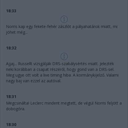
18:33
Norris kap egy fekete-fehér zászlót a pályahatárok miatt, mi
jöhet még...
18:32
Ajjaj... Russellt vizsgálják DRS-szabálysértés miatt. Jelezték
neki korábban a csapat részéről, hogy gond van a DRS-sel.
Meg ugye ott volt a live timing hiba. A kormánykijelző. Valami
nagy baj van ezzel az autóval.
18:31
Megcsinálta! Leclerc mindent megtett, de végül Norris feljött a
dobogóra.
18:30