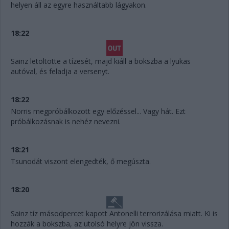
helyen áll az egyre használtabb lágyakon.
18:22
Sainz letöltötte a tízesét, majd kiáll a bokszba a lyukas
autóval, és feladja a versenyt.
18:22
Norris megpróbálkozott egy előzéssel... Vagy hát. Ezt
próbálkozásnak is nehéz nevezni.
18:21
Tsunodát viszont elengedték, ő megúszta.
18:20
Sainz tíz másodpercet kapott Antonelli terrorizálása miatt. Ki is
hozzák a bokszba, az utolsó helyre jön vissza.