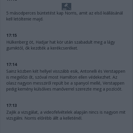
5 másodperces büntetést kap Norris, amit az első kiállásánál
kell letöltenie majd.
17:15
Hülkenberg öt, Hadjar hat kör után szabadult meg a lágy
gumiktól, ők kezdték a kerékcseréket.
17:14
Sainz közben két hellyel visszább esik, Antonelli és Verstappen
is megelőzi őt, szóval most Hamilton ellen védekezhet. Az
olasz nagyon messziről repült be a spanyol mellé, Verstappen
pedig kemény külsőíves manőverrel szerezte meg a pozíciót.
17:13
Zajlik a vizsgálat, a videofelvételek alapján nincs is nagyon mit
vizsgálni. Norris előrébb állt a kelleténél.