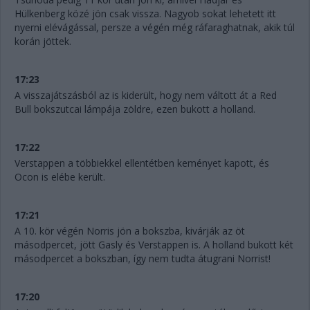
Hülkenberg közé jön csak vissza. Nagyob sokat lehetett itt
nyerni elévágással, persze a végén még ráfaraghatnak, akik túl
korán jöttek.
17:23
A visszajátszásból az is kiderült, hogy nem váltott át a Red
Bull bokszutcai lámpája zöldre, ezen bukott a holland.
17:22
Verstappen a többiekkel ellentétben keményet kapott, és
Ocon is elébe került.
17:21
A 10. kör végén Norris jön a bokszba, kivárják az öt
másodpercet, jött Gasly és Verstappen is. A holland bukott két
másodpercet a bokszban, így nem tudta átugrani Norrist!
17:20