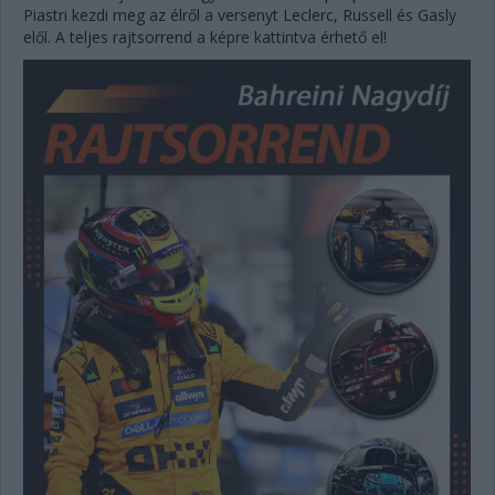
Piastri kezdi meg az élről a versenyt Leclerc, Russell és Gasly
elől. A teljes rajtsorrend a képre kattintva érhető el!