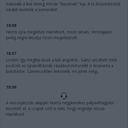
második a live timing immár "kiesőnek" írja. A tv-közvetítésből
inkább levették a sorrendet!
18:08
Norris újra megelőzo Hamiltont, most simán, Verstappen
pedig végre letudja Ocon megelőzését.
18:07
Leclerc így meglép kicsit a két angoltól... Sainz veszített több
pozíciót az újraindításnál, ráadásul Antonellit is kizavarta a
bukótérbe. Szerencsétlen Antonelli, mi jöhet még...
18:06
A visszajátszás alapján Norris négykerekes pályaelhagyást
követett el, a csapat szól is neki, hogy engedje vissza
Hamiltont.