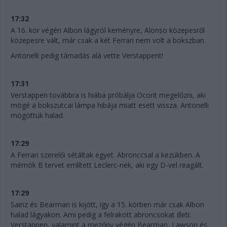
17:32
A 16. kör végén Albon lágyról keményre, Alonso közepesről
közepesre vált, már csak a két Ferrari nem volt a bokszban.
Antonelli pedig támadás alá vette Verstappent!
17:31
Verstappen továbbra is hiába próbálja Ocont megelőzni, aki
mögé a bokszutcai lámpa hibája miatt esett vissza. Antonelli
mögöttük halad.
17:29
A Ferrari szerelői sétáltak egyet. Abronccsal a kezükben. A
mérnök B tervet említett Leclerc-nek, aki egy D-vel reagált.
17:29
Sainz és Bearman is kijött, így a 15. körben már csak Albon
halad lágyakon. Ami pedig a felrakott abroncsokat illeti:
Verstappen, valamint a mezőny végén Bearman, Lawson és