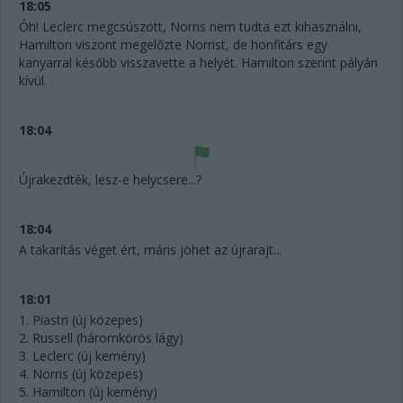
18:05
Óh! Leclerc megcsúszott, Norris nem tudta ezt kihasználni,
Hamilton viszont megelőzte Norrist, de honfitárs egy
kanyarral később visszavette a helyét. Hamilton szerint pályán
kívül.
18:04
Újrakezdték, lesz-e helycsere...?
18:04
A takarítás véget ért, máris jöhet az újrarajt...
18:01
1. Piastri (új közepes)
2. Russell (háromkörös lágy)
3. Leclerc (új kemény)
4. Norris (új közepes)
5. Hamilton (új kemény)