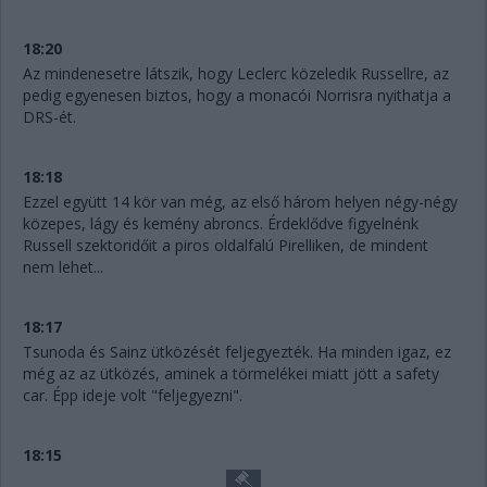
18:20
Az mindenesetre látszik, hogy Leclerc közeledik Russellre, az
pedig egyenesen biztos, hogy a monacói Norrisra nyithatja a
DRS-ét.
18:18
Ezzel együtt 14 kör van még, az első három helyen négy-négy
közepes, lágy és kemény abroncs. Érdeklődve figyelnénk
Russell szektoridőit a piros oldalfalú Pirelliken, de mindent
nem lehet...
18:17
Tsunoda és Sainz ütközését feljegyezték. Ha minden igaz, ez
még az az ütközés, aminek a törmelékei miatt jött a safety
car. Épp ideje volt "feljegyezni".
18:15