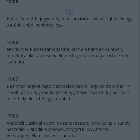
17:09
Húha. Norrist feljegyezték, mert pozíción kívülről rajtolt. Ha így
történt, abból büntetés lesz...
17:08
Norris már Russell támadására készül a harmadik körben,
remekül alakul a verseny eleje a tegnap önmagát ostorzó brit
számára.
17:07
Bearman nagyot rajtolt az utolsó helyről, egy ponton már 14.
is volt, aztán egy megingással egy helyet bukott. Így se rossz
az öt hely plusz bő egy kör alatt.
17:06
Antonelli Gaslyval vívott, de rajtavesztett, amit Sainz ki tudott
használni. Hatodik a spanyol, mögötte jön Antonelli,
Verstappen, Hamilton és Tsunoda.