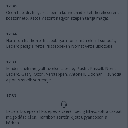
17:36
Ocon hatodik helye részben a kitűnően időzített kerékcserének
köszönhető, azóta viszont nagyon szépen tartja magát.
17:34
Hamilton hat körrel frissebb gumikon simán előzi Tsunodát,
Leclerc pedig a héttel frissebbeken Norrist vette üldözőbe.
17:33
Mindenkinek megvolt az első cseréje, Piastri, Russell, Norris,
Leclerc, Gasly, Ocon, Verstappen, Antonelli, Doohan, Tsunoda
a pontszerzők sorrendje.
17:33
Leclerc közepesről közepesre cserél, pedig tiltakozott a csapat
megoldása ellen. Hamilton szintén kijött ugyanabban a
körben.