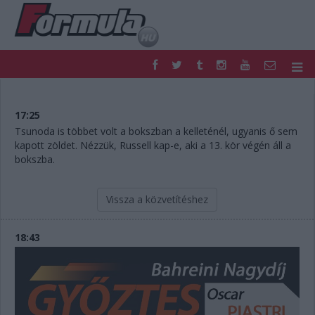
F1
PARC FERMÉ
FORMULA
MOTOR
17:25
NEMZETKÖZI
HAZAI
Tsunoda is többet volt a bokszban a kelleténél, ugyanis ő sem
kapott zöldet. Nézzük, Russell kap-e, aki a 13. kör végén áll a
RETRO
EGYÉB
bokszba.
PODCAST
SHOP
LIVE
TIPPJÁTÉK
DIGITÁLIS MAGAZIN
PONTÁLLÁSOK
Vissza a közvetítéshez
VERSENYNAPTÁRAK
18:43