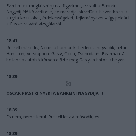
Ezzel most megköszönjük a figyelmet, ez volt a Bahreini
Nagydíj élő közvetítése, de maradjatok velünk, hiszen hozzuk
a nyilatkozatokat, érdekességeket, fejleményeket – így például
a Russellre váró vizsgálatról...
18:41
Russell második, Norris a harmadik, Leclerc a negyedik, aztán
Hamilton, Verstappen, Gasly, Ocon, Tsunoda és Bearman. A
holland az utolsó körben előzte meg Gaslyt a hatodik helyért.
18:39
OSCAR PIASTRI NYERI A BAHREINI NAGYDÍJAT!
18:39
És nem, nem sikerül, Russell lesz a második, és...
18:39