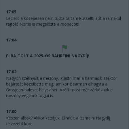
17:05
Leclerc a közepesen nem tudta tartani Russellt, sőt a remekül
rajtoló Norris is megelőzte a monacóit!
17:04
ELRAJTOLT A 2025-ÖS BAHREINI NAGYDÍJ!
17:02
Nagyon szétnyúlt a mezőny, Piastri már a harmadik szektor
bejáratát közelítette meg, amikor Bearman elhagyta a
Grosjean-baleset helyszínét. Azért most már zárkóznak a
mezőny végének tagjai is.
17:00
Készen álltok? Akkor kezdjük! Elindult a Bahreini Nagydíj
felvezető köre.