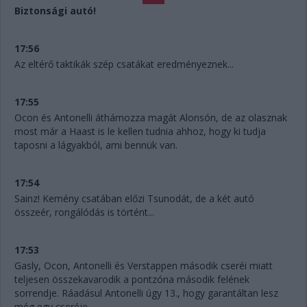
Biztonsági autó!
17:56
Az eltérő taktikák szép csatákat eredményeznek...
17:55
Ocon és Antonelli áthámozza magát Alonsón, de az olasznak
most már a Haast is le kellen tudnia ahhoz, hogy ki tudja
taposni a lágyakból, ami bennük van.
17:54
Sainz! Kemény csatában előzi Tsunodát, de a két autó
összeér, rongálódás is történt...
17:53
Gasly, Ocon, Antonelli és Verstappen második cseréi miatt
teljesen összekavarodik a pontzóna második felének
sorrendje. Ráadásul Antonelli úgy 13., hogy garantáltan lesz
még egy cseréje.