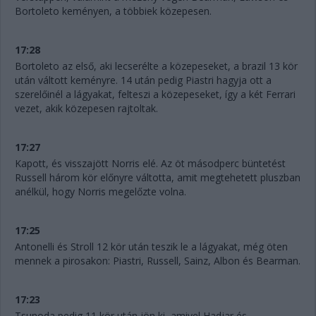
Bortoleto keményen, a többiek közepesen.
17:28
Bortoleto az első, aki lecserélte a közepeseket, a brazil 13 kör
után váltott keményre. 14 után pedig Piastri hagyja ott a
szerelőinél a lágyakat, felteszi a közepeseket, így a két Ferrari
vezet, akik közepesen rajtoltak.
17:27
Kapott, és visszajött Norris elé. Az öt másodperc büntetést
Russell három kör előnyre váltotta, amit megtehetett pluszban
anélkül, hogy Norris megelőzte volna.
17:25
Antonelli és Stroll 12 kör után teszik le a lágyakat, még öten
mennek a pirosakon: Piastri, Russell, Sainz, Albon és Bearman.
17:23
Tsunoda pedig 11 kör után jön ki, amivel Hadjar és