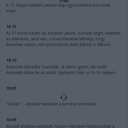
A 15. helyen haladó Lawson kap egy büntetést koccanás
miatt.
18:15
Az 57 körös futam 42. körében járunk. Russellt végre odatette
az időmérés, ahol van, szóval mindenki láthatja, hogy
Bearman sajnos nem pontszerző, bárki bármit is állítson.
18:10
Bearman támadta Tsunodát, őt Albon gyötri, aki mellé
Antonelli dobja be az autót. Gyönyörű harc a 10-13. helyen!
18:09
"Szívás!" – értékeli Hamilton a kemény keveréket.
18:09
Russell jeladója megőrült, hiszen miközben határozottan a