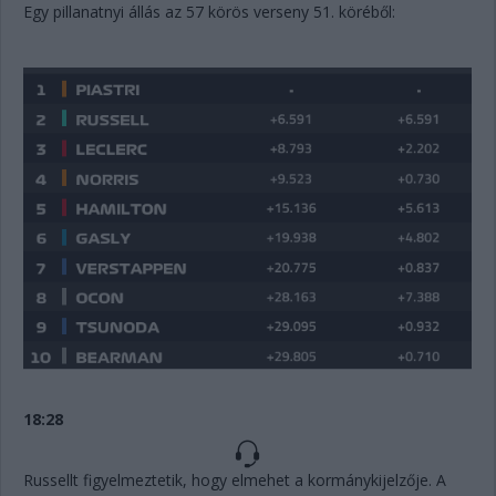
Egy pillanatnyi állás az 57 körös verseny 51. köréből:
18:28
Russellt figyelmeztetik, hogy elmehet a kormánykijelzője. A