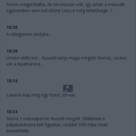
Norris megpróbálta, de túl messze volt, így aztán a második
egyenesben sem tud előzni! Lesz-e még lehetősége...?
18:38
A célegyenes utoljára...
18:38
Utolsó előtti kör... Russell tartja maga mögött Norrist, Leclerc
vár a lepattanóra...
18:34
Lawson kap még egy tízest. Jól van.
18:34
Norris 1 másodpercre Russell mögött. Előbbinek a
pályahatárokra kell figyelnie, utóbbit DRS-hiba miatt
büntethetik.