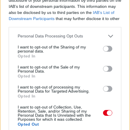
17:47
disclosure of your personal information by third parties on the
IAB’s list of downstream participants. This information may
Piastriról nem ejtettünk mostanában egy árva szót sem. Nos,
hat másodperccel vezet Russell előtt, Leclerc tempóját
also be disclosed by us to third parties on the
IAB’s List of
hozza...
Downstream Participants
that may further disclose it to other
third parties.
17:47
Please note that this website/app uses one or more Google
Personal Data Processing Opt Outs
Leclerc már Russellre zárkózik fel, hamarosan támadási
services and may gather and store information including but
közelségben lesz.
not limited to your visit or usage behaviour. You may click to
I want to opt-out of the Sharing of my
personal data.
grant or deny consent to Google and its third-party tags to
Opted In
use your data for below specified purposes in below Google
17:46
consent section.
I want to opt-out of the Sale of my
Ocont Antonelli és Verstappen nem tudta megelőzni. De most
Personal Data.
jön Hamilton. És megy.
Opted In
I want to opt-out of processing my
17:45
Personal Data for Targeted Advertising.
Opted In
Két előzés szinte egyszerre! Leclerc feljön harmadiknak Norris
elé, Hamilton meg hetediknek Antonelli elé. Beválni látszik a
I want to opt-out of Collection, Use,
Ferrari taktikája!
Retention, Sale, and/or Sharing of my
Personal Data that Is Unrelated with the
Purposes for which it was collected.
Opted Out
17:44