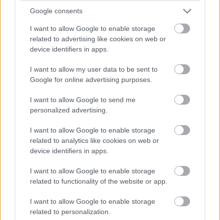
Leclerc megtámadta Norrist a célegyenes végén, de annyira
Google consents
mélyet fékezett, hogy onnan nem lehetett befejezni az
előzést.
I want to allow Google to enable storage
related to advertising like cookies on web or
device identifiers in apps.
17:43
I want to allow my user data to be sent to
Antonelli utolsó figyelmeztetést kap a pályahatárok miatt (a
Google for online advertising purposes.
nyakán közben Hamiltonnal).
I want to allow Google to send me
personalized advertising.
17:42
Egy pillanatnyi állás 23 kör után:
I want to allow Google to enable storage
related to analytics like cookies on web or
device identifiers in apps.
I want to allow Google to enable storage
related to functionality of the website or app.
I want to allow Google to enable storage
related to personalization.