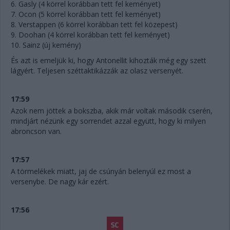
6. Gasly (4 körrel korábban tett fel keményet)
7. Ocon (5 körrel korábban tett fel keményet)
8. Verstappen (6 körrel korábban tett fel közepest)
9. Doohan (4 körrel korábban tett fel keményet)
10. Sainz (új kemény)
És azt is emeljük ki, hogy Antonellit kihozták még egy szett
lágyért. Teljesen széttaktikázzák az olasz versenyét.
17:59
Azok nem jöttek a bokszba, akik már voltak második cserén,
mindjárt nézünk egy sorrendet azzal együtt, hogy ki milyen
abroncson van.
17:57
A törmelékek miatt, jaj de csúnyán belenyúl ez most a
versenybe. De nagy kár ezért.
17:56