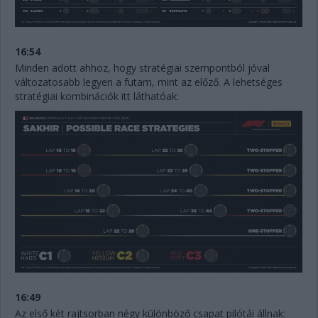
16:54
Minden adott ahhoz, hogy stratégiai szempontból jóval
változatosabb legyen a futam, mint az előző. A lehetséges
stratégiai kombinációk itt láthatóak:
16:49
Az első két rajtsorban négy különböző csapat pilótái állnak: