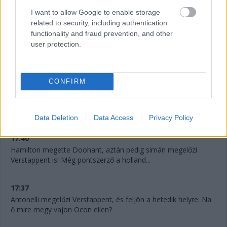
I want to allow Google to enable storage
related to security, including authentication
functionality and fraud prevention, and other
user protection.
CONFIRM
17:41
Verstappent már Doohan is támadja! Micsoda élmény ez a
fiataloknak.
Data Deletion
Data Access
Privacy Policy
17:40
Hamilton megette Doohant, aztán pedig simán megelőzi
Verstappent is! Még pontszerző a holland...
17:37
Antonelli megelőzi Verstappent, és feljön a hetedik helyre. Na
ő mire megy vajon Ocon ellen?