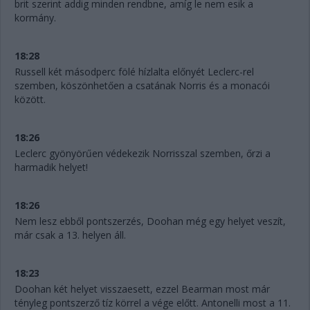
brit szerint addig minden rendbne, amíg le nem esik a
kormány.
18:28
Russell két másodperc fölé hízlalta előnyét Leclerc-rel
szemben, köszönhetően a csatának Norris és a monacói
között.
18:26
Leclerc gyönyörűen védekezik Norrisszal szemben, őrzi a
harmadik helyet!
18:26
Nem lesz ebből pontszerzés, Doohan még egy helyet veszít,
már csak a 13. helyen áll.
18:23
Doohan két helyet visszaesett, ezzel Bearman most már
tényleg pontszerző tíz körrel a vége előtt. Antonelli most a 11.