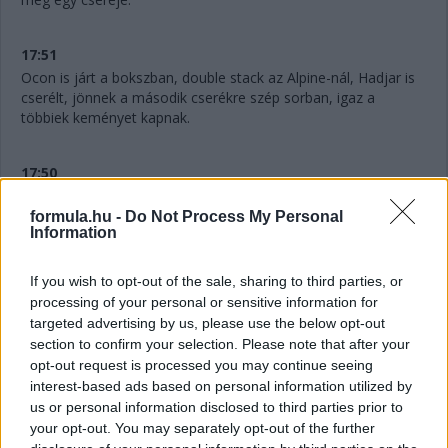
17:51
Ocon is járt a bokszban, double stack az Alpine-nál, Hadjar is
cserélt, jönnek a második cserékre szép sorban, igaz a
többiek keményet kapnak.
17:50
Na ezt nem láttuk jönni, ahogy az angol mondja. Antonelli
féltáv előtt
LÁGYAKAT
kap. Azaz három cserét tervez a
formula.hu -
Do Not Process My Personal
Information
Mercedes.
If you wish to opt-out of the sale, sharing to third parties, or
17:48
processing of your personal or sensitive information for
Hihetetlen.
Verstappennek ezúttal nem tudták leszedni a
targeted advertising by us, please use the below opt-out
jobb elsőjét, így aztán a második cseréje után a tökutolsó
section to confirm your selection. Please note that after your
helyre jön vissza. Persze ebben az is benne van, hogy egyedül
opt-out request is processed you may continue seeing
ő cserélt kétszer eddig, féltáv előtt visszarakták a
interest-based ads based on personal information utilized by
közepeseket.
us or personal information disclosed to third parties prior to
your opt-out. You may separately opt-out of the further