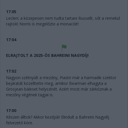
17:05
Leclerc a közepesen nem tudta tartani Russellt, sőt a remekül
rajtoló Norris is megelőzte a monacóit!
17:04
ELRAJTOLT A 2025-ÖS BAHREINI NAGYDÍJ!
17:02
Nagyon szétnyúlt a mezőny, Piastri már a harmadik szektor
bejáratát közelítette meg, amikor Bearman elhagyta a
Grosjean-baleset helyszínét. Azért most már zárkóznak a
mezőny végének tagjai is.
17:00
Készen álltok? Akkor kezdjük! Elindult a Bahreini Nagydíj
felvezető köre.