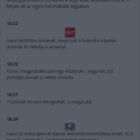
helyen áll az egyre használtabb lágyakon.
18:22
Sainz letöltötte a tízesét, majd kiáll a bokszba a lyukas
autóval, és feladja a versenyt.
18:22
Norris megpróbálkozott egy előzéssel... Vagy hát. Ezt
próbálkozásnak is nehéz nevezni.
18:21
Tsunodát viszont elengedték, ő megúszta.
18:20
Sainz tíz másodpercet kapott Antonelli terrorizálása miatt. Ki is
hozzák a bokszba, az utolsó helyre jön vissza.