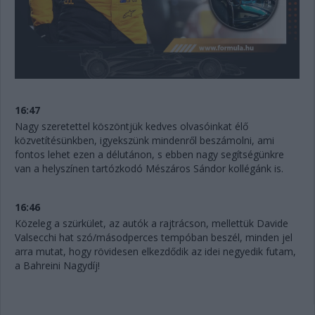
16:47
Nagy szeretettel köszöntjük kedves olvasóinkat élő
közvetítésünkben, igyekszünk mindenről beszámolni, ami
fontos lehet ezen a délutánon, s ebben nagy segítségünkre
van a helyszínen tartózkodó Mészáros Sándor kollégánk is.
16:46
Közeleg a szürkület, az autók a rajtrácson, mellettük Davide
Valsecchi hat szó/másodperces tempóban beszél, minden jel
arra mutat, hogy rövidesen elkezdődik az idei negyedik futam,
a Bahreini Nagydíj!