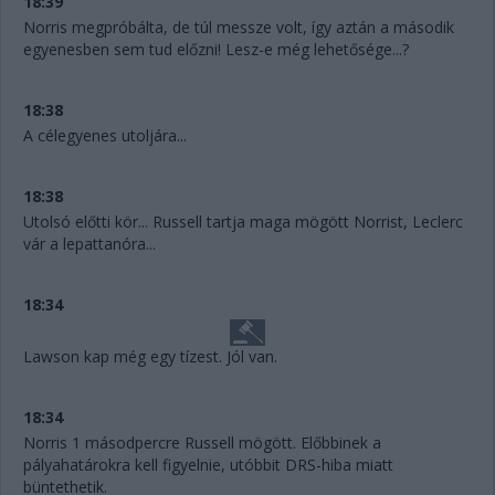
18:39
Norris megpróbálta, de túl messze volt, így aztán a második
egyenesben sem tud előzni! Lesz-e még lehetősége...?
18:38
A célegyenes utoljára...
18:38
Utolsó előtti kör... Russell tartja maga mögött Norrist, Leclerc
vár a lepattanóra...
18:34
Lawson kap még egy tízest. Jól van.
18:34
Norris 1 másodpercre Russell mögött. Előbbinek a
pályahatárokra kell figyelnie, utóbbit DRS-hiba miatt
büntethetik.