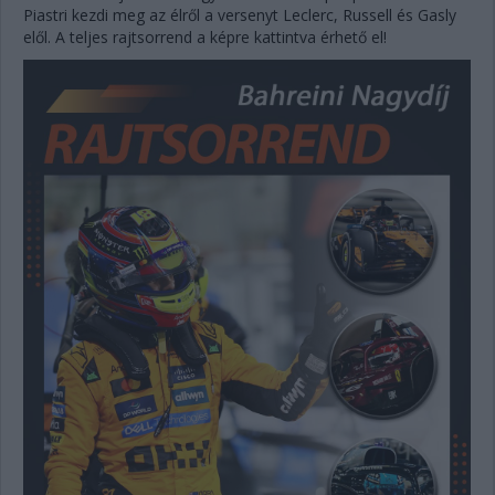
Piastri kezdi meg az élről a versenyt Leclerc, Russell és Gasly
elől. A teljes rajtsorrend a képre kattintva érhető el!