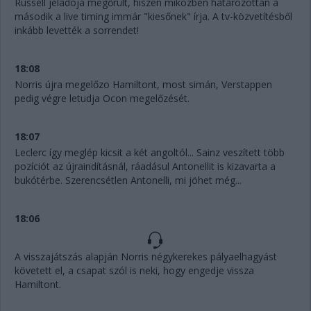
Russell jeladója megőrült, hiszen miközben határozottan a
második a live timing immár "kiesőnek" írja. A tv-közvetítésből
inkább levették a sorrendet!
18:08
Norris újra megelőzo Hamiltont, most simán, Verstappen
pedig végre letudja Ocon megelőzését.
18:07
Leclerc így meglép kicsit a két angoltól... Sainz veszített több
pozíciót az újraindításnál, ráadásul Antonellit is kizavarta a
bukótérbe. Szerencsétlen Antonelli, mi jöhet még...
18:06
A visszajátszás alapján Norris négykerekes pályaelhagyást
követett el, a csapat szól is neki, hogy engedje vissza
Hamiltont.