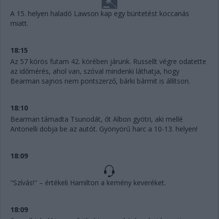
A 15. helyen haladó Lawson kap egy büntetést koccanás
miatt.
18:15
Az 57 körös futam 42. körében járunk. Russellt végre odatette
az időmérés, ahol van, szóval mindenki láthatja, hogy
Bearman sajnos nem pontszerző, bárki bármit is állítson.
18:10
Bearman támadta Tsunodát, őt Albon gyötri, aki mellé
Antonelli dobja be az autót. Gyönyörű harc a 10-13. helyen!
18:09
"Szívás!" – értékeli Hamilton a kemény keveréket.
18:09