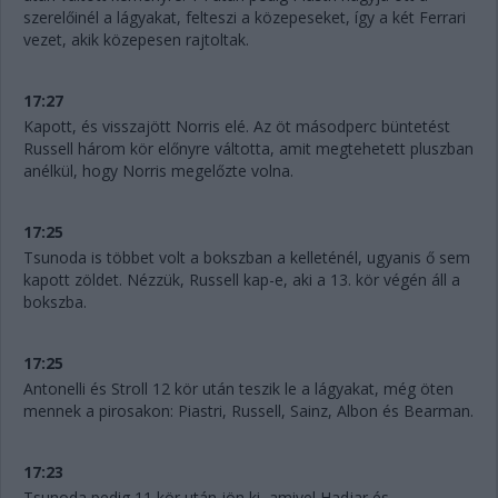
szerelőinél a lágyakat, felteszi a közepeseket, így a két Ferrari
vezet, akik közepesen rajtoltak.
17:27
Kapott, és visszajött Norris elé. Az öt másodperc büntetést
Russell három kör előnyre váltotta, amit megtehetett pluszban
anélkül, hogy Norris megelőzte volna.
17:25
Tsunoda is többet volt a bokszban a kelleténél, ugyanis ő sem
kapott zöldet. Nézzük, Russell kap-e, aki a 13. kör végén áll a
bokszba.
17:25
Antonelli és Stroll 12 kör után teszik le a lágyakat, még öten
mennek a pirosakon: Piastri, Russell, Sainz, Albon és Bearman.
17:23
Tsunoda pedig 11 kör után jön ki, amivel Hadjar és