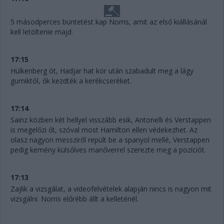
5 másodperces büntetést kap Norris, amit az első kiállásánál
kell letöltenie majd.
17:15
Hülkenberg öt, Hadjar hat kör után szabadult meg a lágy
gumiktól, ők kezdték a kerékcseréket.
17:14
Sainz közben két hellyel visszább esik, Antonelli és Verstappen
is megelőzi őt, szóval most Hamilton ellen védekezhet. Az
olasz nagyon messziről repült be a spanyol mellé, Verstappen
pedig kemény külsőíves manőverrel szerezte meg a pozíciót.
17:13
Zajlik a vizsgálat, a videofelvételek alapján nincs is nagyon mit
vizsgálni. Norris előrébb állt a kelleténél.