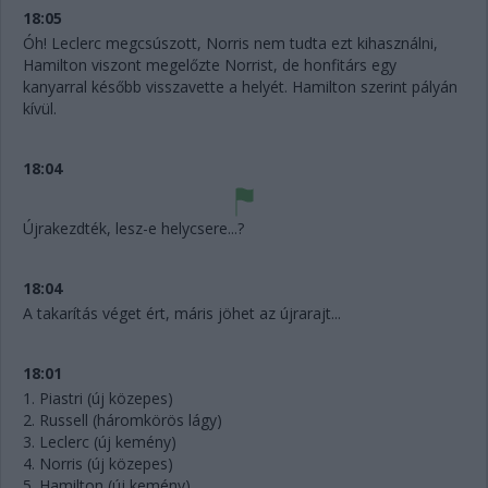
18:05
Óh! Leclerc megcsúszott, Norris nem tudta ezt kihasználni,
Hamilton viszont megelőzte Norrist, de honfitárs egy
kanyarral később visszavette a helyét. Hamilton szerint pályán
kívül.
18:04
Újrakezdték, lesz-e helycsere...?
18:04
A takarítás véget ért, máris jöhet az újrarajt...
18:01
1. Piastri (új közepes)
2. Russell (háromkörös lágy)
3. Leclerc (új kemény)
4. Norris (új közepes)
5. Hamilton (új kemény)