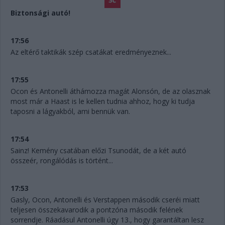
Biztonsági autó!
17:56
Az eltérő taktikák szép csatákat eredményeznek...
17:55
Ocon és Antonelli áthámozza magát Alonsón, de az olasznak
most már a Haast is le kellen tudnia ahhoz, hogy ki tudja
taposni a lágyakból, ami bennük van.
17:54
Sainz! Kemény csatában előzi Tsunodát, de a két autó
összeér, rongálódás is történt...
17:53
Gasly, Ocon, Antonelli és Verstappen második cseréi miatt
teljesen összekavarodik a pontzóna második felének
sorrendje. Ráadásul Antonelli úgy 13., hogy garantáltan lesz