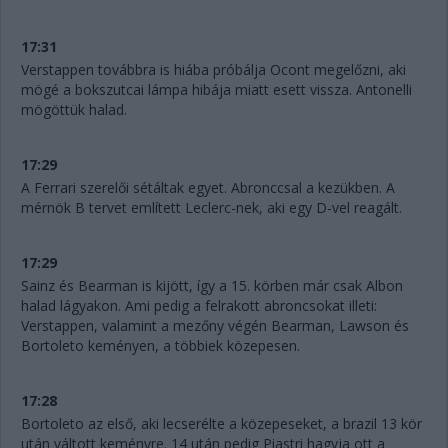
17:31
Verstappen továbbra is hiába próbálja Ocont megelőzni, aki
mögé a bokszutcai lámpa hibája miatt esett vissza. Antonelli
mögöttük halad.
17:29
A Ferrari szerelői sétáltak egyet. Abronccsal a kezükben. A
mérnök B tervet említett Leclerc-nek, aki egy D-vel reagált.
17:29
Sainz és Bearman is kijött, így a 15. körben már csak Albon
halad lágyakon. Ami pedig a felrakott abroncsokat illeti:
Verstappen, valamint a mezőny végén Bearman, Lawson és
Bortoleto keményen, a többiek közepesen.
17:28
Bortoleto az első, aki lecserélte a közepeseket, a brazil 13 kör
után váltott keményre. 14 után pedig Piastri hagyja ott a