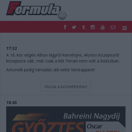
F1
PARC FERMÉ
FORMULA
MOTOR
17:32
NEMZETKÖZI
HAZAI
A 16. kör végén Albon lágyról keményre, Alonso közepesről
közepesre vált, már csak a két Ferrari nem volt a bokszban.
RETRO
EGYÉB
PODCAST
SHOP
Antonelli pedig támadás alá vette Verstappent!
LIVE
TIPPJÁTÉK
DIGITÁLIS MAGAZIN
PONTÁLLÁSOK
Vissza a közvetítéshez
VERSENYNAPTÁRAK
18:43