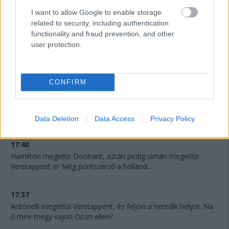
I want to allow Google to enable storage
related to security, including authentication
functionality and fraud prevention, and other
user protection.
CONFIRM
17:41
Verstappent már Doohan is támadja! Micsoda élmény ez a
fiataloknak.
Data Deletion
Data Access
Privacy Policy
17:40
Hamilton megette Doohant, aztán pedig simán megelőzi
Verstappent is! Még pontszerző a holland...
17:37
Antonelli megelőzi Verstappent, és feljön a hetedik helyre. Na
ő mire megy vajon Ocon ellen?