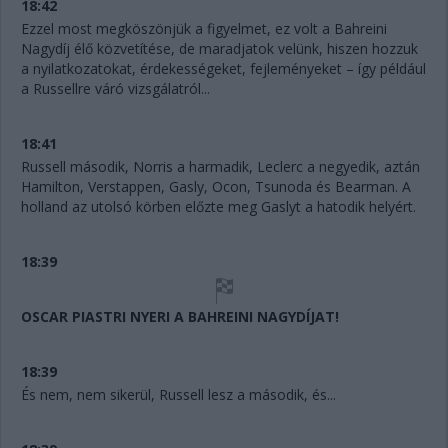
18:42
Ezzel most megköszönjük a figyelmet, ez volt a Bahreini
Nagydíj élő közvetítése, de maradjatok velünk, hiszen hozzuk
a nyilatkozatokat, érdekességeket, fejleményeket – így például
a Russellre váró vizsgálatról...
18:41
Russell második, Norris a harmadik, Leclerc a negyedik, aztán
Hamilton, Verstappen, Gasly, Ocon, Tsunoda és Bearman. A
holland az utolsó körben előzte meg Gaslyt a hatodik helyért.
18:39
OSCAR PIASTRI NYERI A BAHREINI NAGYDÍJAT!
18:39
És nem, nem sikerül, Russell lesz a második, és...