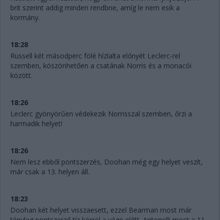
brit szerint addig minden rendbne, amíg le nem esik a
kormány.
18:28
Russell két másodperc fölé hízlalta előnyét Leclerc-rel
szemben, köszönhetően a csatának Norris és a monacói
között.
18:26
Leclerc gyönyörűen védekezik Norrisszal szemben, őrzi a
harmadik helyet!
18:26
Nem lesz ebből pontszerzés, Doohan még egy helyet veszít,
már csak a 13. helyen áll.
18:23
Doohan két helyet visszaesett, ezzel Bearman most már
tényleg pontszerző tíz körrel a vége előtt. Antonelli most a 11.