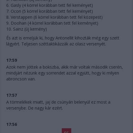
6. Gasly (4 körrel korábban tett fel keményet)
7. Ocon (5 körrel korábban tett fel keményet)
8. Verstappen (6 körrel korábban tett fel közepest)
9. Doohan (4 körrel korábban tett fel keményet)
10. Sainz (új kemény)
És azt is emeljük ki, hogy Antonellit kihozták még egy szett
lágyért. Teljesen széttaktikázzák az olasz versenyét.
17:59
Azok nem jöttek a bokszba, akik már voltak második cserén,
mindjárt nézünk egy sorrendet azzal együtt, hogy ki milyen
abroncson van.
17:57
A törmelékek miatt, jaj de csúnyán belenyúl ez most a
versenybe. De nagy kár ezért.
17:56