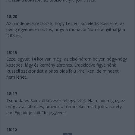
18:20
Az mindenesetre látszik, hogy Leclerc közeledik Russellre, az
pedig egyenesen biztos, hogy a monacói Norrisra nyithatja a
DRS-ét.
18:18
Ezzel együtt 14 kör van még, az első három helyen négy-négy
közepes, lágy és kemény abroncs. Érdeklődve figyelnénk
Russell szektoridőit a piros oldalfalú Pirelliken, de mindent
nem lehet...
18:17
Tsunoda és Sainz ütközését feljegyezték. Ha minden igaz, ez
még az az ütközés, aminek a törmelékei miatt jött a safety
car. Épp ideje volt "feljegyezni".
18:15