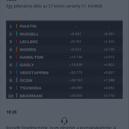
Egy pillanatnyi állás az 57 körös verseny 51. köréből:
18:28
Russellt figyelmeztetik, hogy elmehet a kormánykijelzője. A