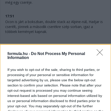
még egy cseréje.
17:51
Ocon is járt a bokszban, double stack az Alpine-nál, Hadjar is
cserélt, jönnek a második cserékre szép sorban, igaz a
többiek keményet kapnak.
17:50
Na ezt nem láttuk jönni, ahogy az angol mondja. Antonelli
formula.hu -
Do Not Process My Personal
féltáv előtt
LÁGYAKAT
kap. Azaz három cserét tervez a
Information
Mercedes.
If you wish to opt-out of the sale, sharing to third parties, or
17:48
processing of your personal or sensitive information for
Hihetetlen.
Verstappennek ezúttal nem tudták leszedni a
targeted advertising by us, please use the below opt-out
jobb elsőjét, így aztán a második cseréje után a tökutolsó
section to confirm your selection. Please note that after your
helyre jön vissza. Persze ebben az is benne van, hogy egyedül
opt-out request is processed you may continue seeing
ő cserélt kétszer eddig, féltáv előtt visszarakták a
interest-based ads based on personal information utilized by
közepeseket.
us or personal information disclosed to third parties prior to
your opt-out. You may separately opt-out of the further