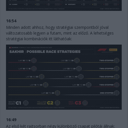
16:54
Minden adott ahhoz, hogy stratégiai szempontból jóval
változatosabb legyen a futam, mint az előző. A lehetséges
stratégiai kombinációk itt láthatóak:
16:49
Az első két rajtsorban négy különböző csapat pilótái állnak: