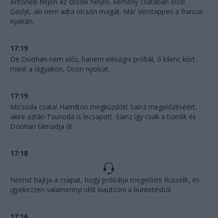
Antonelli feljön az ötödik helyre, kemény csatában előzi
Gaslyt, aki nem adta olcsón magát. Már Verstappen a francia
nyakán.
17:19
De Doohan nem előz, hanem elévágni próbál, ő kilenc kört
ment a lágyakon, Ocon nyolcat.
17:19
Micsoda csata! Hamilton megküzdött Sainz megelőzéséért,
akire aztán Tsunoda is lecsapott. Sainz így csak a tizedik és
Doohan támadja őt.
17:18
Norrist hajtja a csapat, hogy próbálja megelőzni Russellt, és
igyekezzen valamennyi időt kiautózni a büntetésből.
17:16