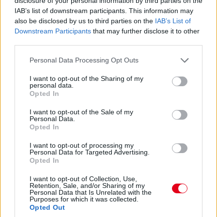
disclosure of your personal information by third parties on the
17:47
IAB’s list of downstream participants. This information may
Piastriról nem ejtettünk mostanában egy árva szót sem. Nos,
also be disclosed by us to third parties on the
IAB’s List of
hat másodperccel vezet Russell előtt, Leclerc tempóját
Downstream Participants
that may further disclose it to other
hozza...
third parties.
Please note that this website/app uses one or more Google
Personal Data Processing Opt Outs
17:47
services and may gather and store information including but
Leclerc már Russellre zárkózik fel, hamarosan támadási
not limited to your visit or usage behaviour. You may click to
I want to opt-out of the Sharing of my
közelségben lesz.
personal data.
grant or deny consent to Google and its third-party tags to
Opted In
use your data for below specified purposes in below Google
consent section.
17:46
I want to opt-out of the Sale of my
Personal Data.
Ocont Antonelli és Verstappen nem tudta megelőzni. De most
Opted In
jön Hamilton. És megy.
I want to opt-out of processing my
Personal Data for Targeted Advertising.
17:45
Opted In
Két előzés szinte egyszerre! Leclerc feljön harmadiknak Norris
elé, Hamilton meg hetediknek Antonelli elé. Beválni látszik a
I want to opt-out of Collection, Use,
Retention, Sale, and/or Sharing of my
Ferrari taktikája!
Personal Data that Is Unrelated with the
Purposes for which it was collected.
Opted Out
17:44