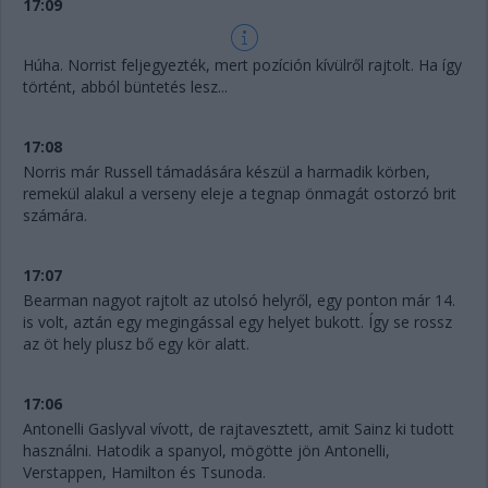
17:09
Húha. Norrist feljegyezték, mert pozíción kívülről rajtolt. Ha így
történt, abból büntetés lesz...
17:08
Norris már Russell támadására készül a harmadik körben,
remekül alakul a verseny eleje a tegnap önmagát ostorzó brit
számára.
17:07
Bearman nagyot rajtolt az utolsó helyről, egy ponton már 14.
is volt, aztán egy megingással egy helyet bukott. Így se rossz
az öt hely plusz bő egy kör alatt.
17:06
Antonelli Gaslyval vívott, de rajtavesztett, amit Sainz ki tudott
használni. Hatodik a spanyol, mögötte jön Antonelli,
Verstappen, Hamilton és Tsunoda.