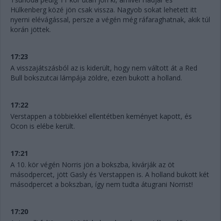
Hülkenberg közé jön csak vissza. Nagyob sokat lehetett itt
nyerni elévágással, persze a végén még ráfaraghatnak, akik túl
korán jöttek.
17:23
A visszajátszásból az is kiderült, hogy nem váltott át a Red
Bull bokszutcai lámpája zöldre, ezen bukott a holland.
17:22
Verstappen a többiekkel ellentétben keményet kapott, és
Ocon is elébe került.
17:21
A 10. kör végén Norris jön a bokszba, kivárják az öt
másodpercet, jött Gasly és Verstappen is. A holland bukott két
másodpercet a bokszban, így nem tudta átugrani Norrist!
17:20