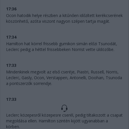
17:36
Ocon hatodik helye részben a kitűnően időzített kerékcserének
köszönhető, azóta viszont nagyon szépen tartja magát.
17:34
Hamilton hat körrel frissebb gumikon simán előzi Tsunodát,
Leclerc pedig a héttel frissebbeken Norrist vette üldözőbe.
17:33
Mindenkinek megvolt az első cseréje, Piastri, Russell, Norris,
Leclerc, Gasly, Ocon, Verstappen, Antonelli, Doohan, Tsunoda
a pontszerzők sorrendje.
17:33
Leclerc közepesről közepesre cserél, pedig tiltakozott a csapat
megoldása ellen. Hamilton szintén kijött ugyanabban a
körben.