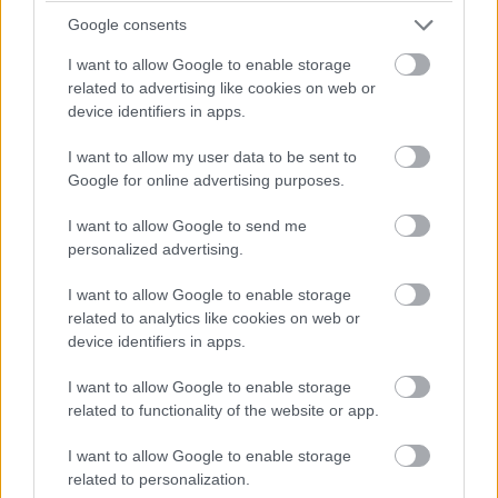
Leclerc megtámadta Norrist a célegyenes végén, de annyira
Google consents
mélyet fékezett, hogy onnan nem lehetett befejezni az
előzést.
I want to allow Google to enable storage
related to advertising like cookies on web or
device identifiers in apps.
17:43
I want to allow my user data to be sent to
Google for online advertising purposes.
Antonelli utolsó figyelmeztetést kap a pályahatárok miatt (a
nyakán közben Hamiltonnal).
I want to allow Google to send me
personalized advertising.
17:42
Egy pillanatnyi állás 23 kör után:
I want to allow Google to enable storage
related to analytics like cookies on web or
device identifiers in apps.
I want to allow Google to enable storage
related to functionality of the website or app.
I want to allow Google to enable storage
related to personalization.