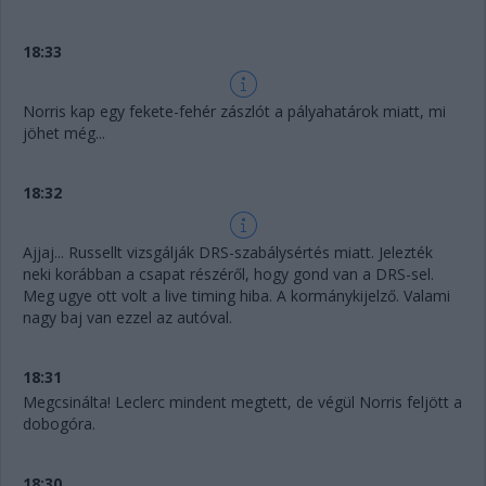
18:33
Norris kap egy fekete-fehér zászlót a pályahatárok miatt, mi
jöhet még...
18:32
Ajjaj... Russellt vizsgálják DRS-szabálysértés miatt. Jelezték
neki korábban a csapat részéről, hogy gond van a DRS-sel.
Meg ugye ott volt a live timing hiba. A kormánykijelző. Valami
nagy baj van ezzel az autóval.
18:31
Megcsinálta! Leclerc mindent megtett, de végül Norris feljött a
dobogóra.
18:30