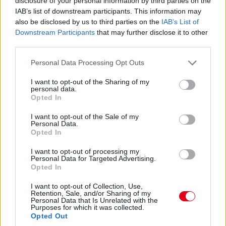
disclosure of your personal information by third parties on the
alábbi gombokkal:
IAB’s list of downstream participants. This information may
also be disclosed by us to third parties on the
IAB’s List of
Megosztás e-mailben
Megosztás Facebookon
Downstream Participants
that may further disclose it to other
third parties.
Please note that this website/app uses one or more Google
Personal Data Processing Opt Outs
További cikkeink a témában
services and may gather and store information including but
not limited to your visit or usage behaviour. You may click to
I want to opt-out of the Sharing of my
personal data.
grant or deny consent to Google and its third-party tags to
Opted In
use your data for below specified purposes in below Google
consent section.
I want to opt-out of the Sale of my
Personal Data.
Opted In
I want to opt-out of processing my
F1Stat: McLaren 40, domináns Racing Bulls
Personal Data for Targeted Advertising.
Opted In
I want to opt-out of Collection, Use,
Retention, Sale, and/or Sharing of my
Personal Data that Is Unrelated with the
Purposes for which it was collected.
Opted Out