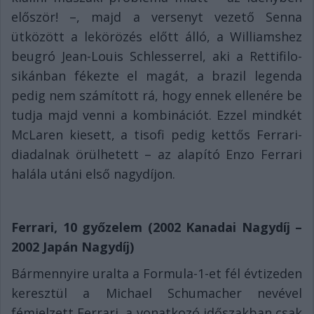
először! –, majd a versenyt vezető Senna
ütközött a lekörözés előtt álló, a Williamshez
beugró Jean-Louis Schlesserrel, aki a Rettifilo-
sikánban fékezte el magát, a brazil legenda
pedig nem számított rá, hogy ennek ellenére be
tudja majd venni a kombinációt. Ezzel mindkét
McLaren kiesett, a tisofi pedig kettős Ferrari-
diadalnak örülhetett – az alapító Enzo Ferrari
halála utáni első nagydíjon.
Ferrari, 10 győzelem (2002 Kanadai Nagydíj –
2002 Japán Nagydíj)
Bármennyire uralta a Formula-1-et fél évtizeden
keresztül a Michael Schumacher nevével
fémjelzett Ferrari, a vonatkozó időszakban csak