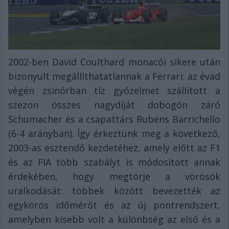
2002-ben David Coulthard monacói sikere után
bizonyult megállíthatatlannak a Ferrari: az évad
végén zsinórban tíz győzelmet szállított a
szezon összes nagydíját dobogón záró
Schumacher és a csapattárs Rubens Barrichello
(6-4 arányban). Így érkeztünk meg a következő,
2003-as esztendő kezdetéhez, amely előtt az F1
és az FIA több szabályt is módosított annak
érdekében, hogy megtörje a vörösök
uralkodását: többek között bevezették az
egykörös időmérőt és az új pontrendszert,
amelyben kisebb volt a különbség az első és a