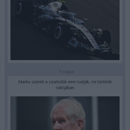
5 napja
Marko szerint a szurkolók nem tudják, mi történik
valójában