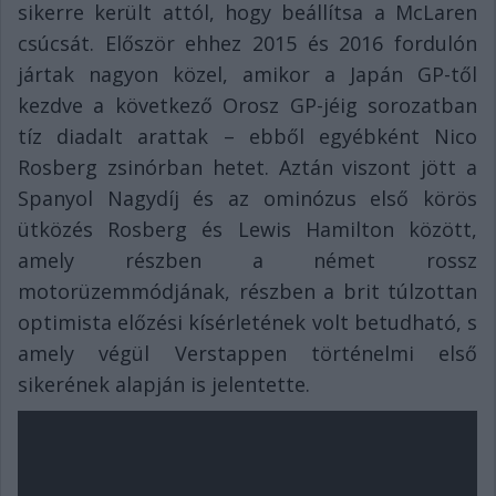
sikerre került attól, hogy beállítsa a McLaren
csúcsát. Először ehhez 2015 és 2016 fordulón
jártak nagyon közel, amikor a Japán GP-től
kezdve a következő Orosz GP-jéig sorozatban
tíz diadalt arattak – ebből egyébként Nico
Rosberg zsinórban hetet. Aztán viszont jött a
Spanyol Nagydíj és az ominózus első körös
ütközés Rosberg és Lewis Hamilton között,
amely részben a német rossz
motorüzemmódjának, részben a brit túlzottan
optimista előzési kísérletének volt betudható, s
amely végül Verstappen történelmi első
sikerének alapján is jelentette.