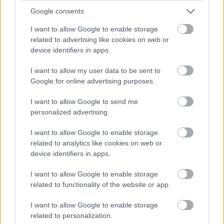
Google consents
Az F1-es Magyar Nagydíj győztesei és
vesztesei
I want to allow Google to enable storage
related to advertising like cookies on web or
device identifiers in apps.
I want to allow my user data to be sent to
Google for online advertising purposes.
I want to allow Google to send me
Teljesen átdolgozta autóját az Aston Martin –
personalized advertising.
az F1-es csapatok fejlesztései a Magyar
Nagydíjra
I want to allow Google to enable storage
related to analytics like cookies on web or
device identifiers in apps.
I want to allow Google to enable storage
related to functionality of the website or app.
I want to allow Google to enable storage
related to personalization.
Domenicali-exkluzív: „Messze nem lefutott még