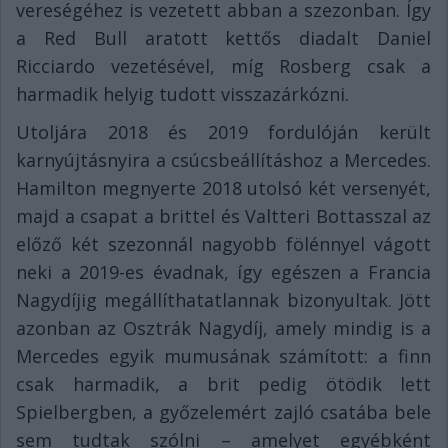
vereségéhez is vezetett abban a szezonban. Így
a Red Bull aratott kettős diadalt Daniel
Ricciardo vezetésével, míg Rosberg csak a
harmadik helyig tudott visszazárkózni.
Utoljára 2018 és 2019 fordulóján került
karnyújtásnyira a csúcsbeállításhoz a Mercedes.
Hamilton megnyerte 2018 utolsó két versenyét,
majd a csapat a brittel és Valtteri Bottasszal az
előző két szezonnál nagyobb fölénnyel vágott
neki a 2019-es évadnak, így egészen a Francia
Nagydíjig megállíthatatlannak bizonyultak. Jött
azonban az Osztrák Nagydíj, amely mindig is a
Mercedes egyik mumusának számított: a finn
csak harmadik, a brit pedig ötödik lett
Spielbergben, a győzelemért zajló csatába bele
sem tudtak szólni – amelyet egyébként