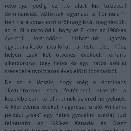
rekordja, pedig ez idő alatt kis túlzással
dominanciák váltották egymást a Formula-1-
ben. Ha a vonatkozó örökranglistát megnézzük,
az is jól kirajzolódik, hogy az F1-ben az 1980-as
évektől kezdődően láthattunk igazán
egyeduralkodó istállókat: a lista első húsz
helyén csak két ötvenes évekbeli ferraris
sikersorozat (egy hetes és egy hatos széria)
szerepel a nyolcvanas évek előtti időszakból.
De az is látszik, hogy még a domináns
alakulatoknak sem feltétlenül sikerült a
közelébe sem kerülni ennek az eredményeknek.
A kilencvenes éveket nagyrészt uraló Williams
például „csak” egy hetes győzelmi szériát tud
felmutatni az 1993-as Kanadai és Olasz