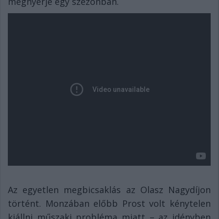
megnyerje egy szezonban.
Az egyetlen megbicsaklás az Olasz Nagydíjon
történt. Monzában előbb Prost volt kénytelen
kiállni műszaki probléma miatt – az idényben