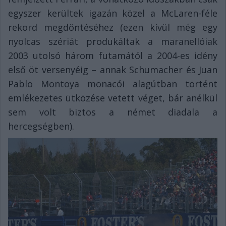
egyszer kerültek igazán közel a McLaren-féle
rekord megdöntéséhez (ezen kívül még egy
nyolcas szériát produkáltak a maranellóiak
2003 utolsó három futamától a 2004-es idény
első öt versenyéig – annak Schumacher és Juan
Pablo Montoya monacói alagútban történt
emlékezetes ütközése vetett véget, bár anélkül
sem volt biztos a német diadala a
hercegségben).