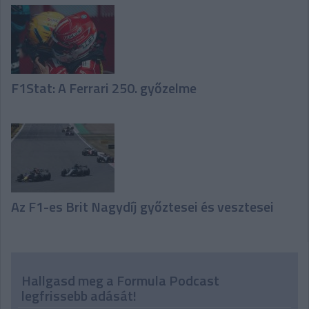
F1Stat: A Ferrari 250. győzelme
Az F1-es Brit Nagydíj győztesei és vesztesei
Hallgasd meg a Formula Podcast
legfrissebb adását!