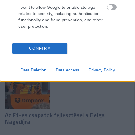
a szezon”
I want to allow Google to enable storage
related to security, including authentication
functionality and fraud prevention, and other
user protection.
CONFIRM
Domenicali-exkluzív: „Az F1 hihetetlen lehetőség
Magyarországnak”
Data Deletion
Data Access
Privacy Policy
Az F1-es csapatok fejlesztései a Belga
Nagydíjra