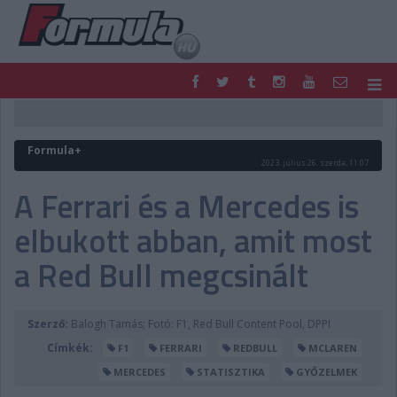
F1
PARC FERMÉ
FORMULA
MOTOR
Formula+
NEMZETKÖZI
HAZAI
2023. július 26. szerda, 11:07
RETRO
EGYÉB
A Ferrari és a Mercedes is
PODCAST
SHOP
elbukott abban, amit most
LIVE
TIPPJÁTÉK
DIGITÁLIS MAGAZIN
PONTÁLLÁSOK
a Red Bull megcsinált
VERSENYNAPTÁRAK
Szerző:
Balogh Tamás; Fotó: F1, Red Bull Content Pool, DPPI
Címkék:
F1
FERRARI
REDBULL
MCLAREN
MERCEDES
STATISZTIKA
GYŐZELMEK