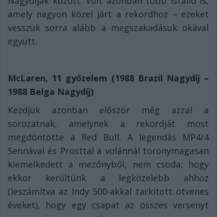
Nagydíjak között. Volt azonban több istálló is,
amely nagyon közel járt a rekordhoz – ezeket
vesszük sorra alább a megszakadásuk okával
együtt.
McLaren, 11 győzelem (1988 Brazil Nagydíj –
1988 Belga Nagydíj)
Kezdjük azonban először még azzal a
sorozatnak, amelynek a rekordját most
megdöntötte a Red Bull. A legendás MP4/4
Sennával és Prosttal a volánnál toronymagasan
kiemelkedett a mezőnyből, nem csoda, hogy
ekkor kerültünk a legközelebb ahhoz
(leszámítva az Indy 500-akkal tarkított ötvenes
éveket), hogy egy csapat az összes versenyt