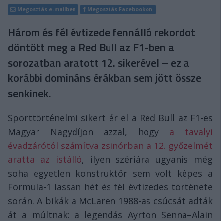
Megosztás e-mailben
Megosztás Facebookon
Három és fél évtizede fennálló rekordot
döntött meg a Red Bull az F1-ben a
sorozatban aratott 12. sikerével – ez a
korábbi domináns érákban sem jött össze
senkinek.
Sporttörténelmi sikert ér el a Red Bull az F1-es
Magyar Nagydíjon azzal, hogy
a tavalyi
évadzárótól számítva zsinórban a 12. győzelmét
aratta az istálló
, ilyen szériára ugyanis még
soha egyetlen konstruktőr sem volt képes a
Formula-1 lassan hét és fél évtizedes története
során. A bikák a McLaren 1988-as csúcsát adták
át a múltnak: a legendás Ayrton Senna–Alain