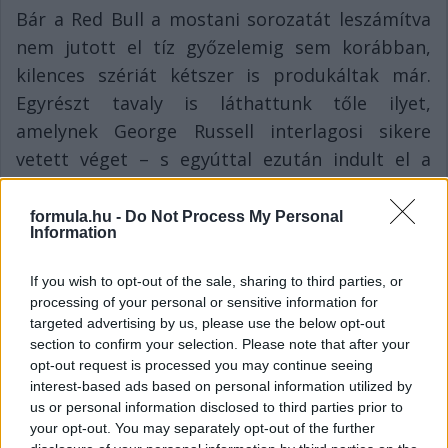
Bár a Red Bull a mostani sorozatát leszámítva
nem jutott el tíz győzelemig sem korábban,
kilences szériát kétszer is produkáltak már.
Egyrészt tavaly is láthattunk tőle ilyet,
amelynek George Russell interlagosi sikere
vetett véget – s egyúttal ezután indult el a
mostani diadalmenete Verstappenéknek.
Másrészt a 2013-as évad végén Vettel egymaga
formula.hu -
Do Not Process My Personal
Information
produkált egy kilences szériát Belgiumtól
Brazíliáig: versenyzőkre lebontva mindmáig ez
If you wish to opt-out of the sale, sharing to third parties, or
az abszolút csúcs (amit persze anno Alberto
processing of your personal or sensitive information for
targeted advertising by us, please use the below opt-out
Ascari is megcsinált 1952-1953-ban, ha nem
section to confirm your selection. Please note that after your
számoljuk az Indy 500-akat), így ez lehet a
opt-out request is processed you may continue seeing
következő cél, ami Verstappen szeme előtt
interest-based ads based on personal information utilized by
us or personal information disclosed to third parties prior to
lebeg…
your opt-out. You may separately opt-out of the further
Ha ismerőseid figyelmébe ajánlanád a cikket, megteheted az