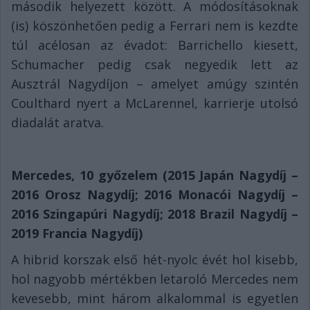
második helyezett között. A módosításoknak
(is) köszönhetően pedig a Ferrari nem is kezdte
túl acélosan az évadot: Barrichello kiesett,
Schumacher pedig csak negyedik lett az
Ausztrál Nagydíjon – amelyet amúgy szintén
Coulthard nyert a McLarennel, karrierje utolsó
diadalát aratva.
Mercedes, 10 győzelem (2015 Japán Nagydíj –
2016 Orosz Nagydíj; 2016 Monacói Nagydíj –
2016 Szingapúri Nagydíj; 2018 Brazil Nagydíj –
2019 Francia Nagydíj)
A hibrid korszak első hét-nyolc évét hol kisebb,
hol nagyobb mértékben letaroló Mercedes nem
kevesebb, mint három alkalommal is egyetlen