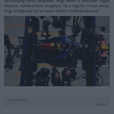
Valószínűleg nehéz elképzelni, hogy ebben a ritmusban fogjuk
folytatni, mindenesetre meglátjuk, mi a legjobb módja annak,
hogy ledolgozzuk ezt az utolsó három tizedmásodpercet.”
Balogh Tamás
4 napja