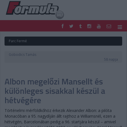
F1
PARC FERMÉ
Parc Fermé
FORMULA
MOTOR
NEMZETKÖZI
HAZAI
Gobodics Tamás
RETRO
EGYÉB
58 napja
PODCAST
SHOP
LIVE
TIPPJÁTÉK
Albon megelőzi Mansellt és
DIGITÁLIS MAGAZIN
PONTÁLLÁSOK
VERSENYNAPTÁRAK
különleges sisakkal készül a
hétvégére
Történelmi mérföldkőhöz érkezik Alexander Albon: a pilóta
Monacóban a 95. nagydíján állt rajthoz a Williamsnél, ezen a
hétvégén, Barcelonában pedig a 96. startjára készül – amivel