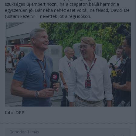
szükséges új embert hozni, ha a csapaton belüli harmónia
egyszerűen jó. Bár néha nehéz eset voltál, ne feledd, David! De
tudtam kezelni” – nevettek jót a régi időkön.
fotó: DPPI
Gobodics Tamás