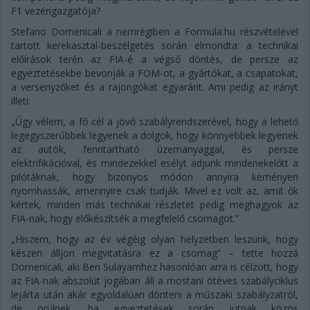
F1 vezérigazgatója?
Stefano Domenicali a nemrégiben a Formula.hu részvételével
tartott kerekasztal-beszélgetés során elmondta: a technikai
előírások terén az FIA-é a végső döntés, de persze az
egyeztetésekbe bevonják a FOM-ot, a gyártókat, a csapatokat,
a versenyzőket és a rajongókat egyaránt. Ami pedig az irányt
illeti:
„Úgy vélem, a fő cél a jövő szabályrendszerével, hogy a lehető
legegyszerűbbek legyenek a dolgok, hogy könnyebbek legyenek
az autók, fenntartható üzemanyaggal, és persze
elektrifikációval, és mindezekkel esélyt adjunk mindenekelőtt a
pilótáknak, hogy bizonyos módon annyira keményen
nyomhassák, amennyire csak tudják. Mivel ez volt az, amit ők
kértek, minden más technikai részletet pedig meghagyok az
FIA-nak, hogy előkészítsék a megfelelő csomagot.”
„Hiszem, hogy az év végéig olyan helyzetben leszünk, hogy
készen álljon megvitatásra ez a csomag” – tette hozzá
Domenicali, aki Ben Sulayamhez hasonlóan arra is célzott, hogy
az FIA-nak abszolút jogában áll a mostani ötéves szabályciklus
lejárta után akár egyoldalúan dönteni a műszaki szabályzatról,
de örülnek, ha egyeztetések során jutnak közös