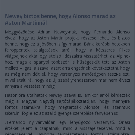
Newey biztos benne, hogy Alonso marad az
Aston Martinnál
Meggyőződése Adrian Newey-nak, hogy Fernando Alonso
élvezi, hogy az Aston Martin projekt részese lehet, és biztos
benne, hogy ez a jövőben is így marad. Bár a korábbi hetekben
felröppentek találgatások arról, hogy a kétszeres F1-es
világbajnok akár egy utolsó időszakra visszatérhet az Alpine-
hoz, maga a spanyol többször is hűségesküt tett az Aston
mellett – igaz, a szavai azért arra engednek következtetni, hogy
az még nem dőlt el, hogy versenyzői minőségben teszi-e ezt,
mivel utalt rá, hogy az új szabályrendszerben már nem élvezi
annyira a vezetést mindig.
Hasonlóra utalhattak Newey szavai is, amikor arról kérdezték
még a Magyar Nagydíj sajtótájékoztatóján, hogy mennyire
fontos számukra, hogy megtartsák Alonsót, és szerintük
sikerülni fog-e ez az istálló gyenge szereplése fényében is:
„Fernando nyilvánvalóan egy lenyűgöző versenyző. Óriási
értéket jelent a csapatnak, mind a visszajelzéseivel, mind a
képességeivel. Úgyhogy természetesen fontos számunkra.