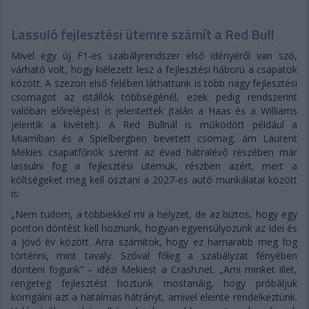
Lassuló fejlesztési ütemre számít a Red Bull
Mivel egy új F1-es szabályrendszer első idényéről van szó,
várható volt, hogy kiélezett lesz a fejlesztési háború a csapatok
között. A szezon első felében láthattunk is több nagy fejlesztési
csomagot az istállók többségénél, ezek pedig rendszerint
valóban előrelépést is jelentettek (talán a Haas és a Williams
jelentik a kivételt). A Red Bullnál is működött például a
Miamiban és a Spielbergben bevetett csomag, ám Laurent
Mekies csapatfőnök szerint az évad hátralévő részében már
lassulni fog a fejlesztési ütemük, részben azért, mert a
költségeket meg kell osztani a 2027-es autó munkálatai között
is:
„Nem tudom, a többiekkel mi a helyzet, de az biztos, hogy egy
ponton döntést kell hoznunk, hogyan egyensúlyozunk az idei és
a jövő év között. Arra számítok, hogy ez hamarabb meg fog
történni, mint tavaly. Szóval főleg a szabályzat fényében
dönteni fogunk” – idézi Mekiest a Crash.net. „Ami minket illet,
rengeteg fejlesztést hoztunk mostanáig, hogy próbáljuk
korrigálni azt a hatalmas hátrányt, amivel eleinte rendelkeztünk.