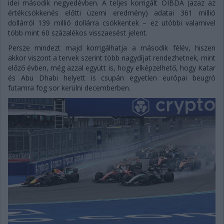
idei második negyedévben. A teljes korrigált OIBDA (azaz az
értékcsökkenés előtti üzemi eredmény) adatai 361 millió
dollárról 139 millió dollárra csökkentek – ez utóbbi valamivel
több mint 60 százalékos visszaesést jelent.
Persze mindezt majd korrigálhatja a második félév, hiszen
akkor viszont a tervek szerint több nagydíjat rendezhetnek, mint
előző évben, még azzal együtt is, hogy elképzelhető, hogy Katar
és Abu Dhabi helyett is csupán egyetlen európai beugró
futamra fog sor kerülni decemberben.