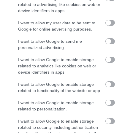
Ecclestone-nal együtt nagyra tartja a világbajnoki összetettet
related to advertising like cookies on web or
vezető Kimi Antonelli higgadtságát és sebességét, míg Max
device identifiers in apps.
Verstappen Magyar Nagydíjon nyújtott teljesítményét külön is
méltatta: „Ahogy Max kétszer is kifékezte Hamiltont azon a
I want to allow my user data to be sent to
szűk pályán, az a 2026-os szezon egyik csúcspontja volt.”
Google for online advertising purposes.
I want to allow Google to send me
personalized advertising.
I want to allow Google to enable storage
related to analytics like cookies on web or
device identifiers in apps.
I want to allow Google to enable storage
related to functionality of the website or app.
I want to allow Google to enable storage
related to personalization.
I want to allow Google to enable storage
related to security, including authentication
Gellérfi Gergő