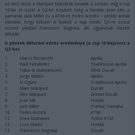
Az első ötöst a Marquez testvérek követik a sorban, míg a top
10-be és ezzel a Q2-be bejutott még a hondás Joan Mir, a
yamahás Jack Miller és a KTM-es Pedro Acosta – utóbbi annak
ellenére, hogy kétszer is bukott a nap során. Q1-re szorul
viszont például Francesco Bagnaia, aki ugyancsak elesett
délután.
A péntek délutáni edzés eredménye (a top 10 bejutott a
Q2-be):
1.
Marco Bezzecchi
Aprilia
2.
Raúl Fernández
Trackhouse Aprilia
3.
Fabio di Giannantonio
VR46 Ducati
4.
Jorge Martín
Aprilia
5.
Ai Ogura
Trackhouse Aprilia
6.
Marc Márquez
Ducati
7.
Álex Márquez
Gresini Ducati
8.
Joan Mir
Honda
9.
Jack Miller
Pramac Yamaha
10.
Pedro Acosta
KTM
11.
Enea Bastianini
Tech3 KTM
12.
Luca Marini
Honda
13.
Francesco Bagnaia
Ducati