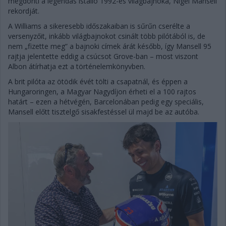
megdönti a legendás istálló 1992-es világbajnoka, Nigel Mansell
rekordját.
A Williams a sikeresebb időszakaiban is sűrűn cserélte a
versenyzőit, inkább világbajnokot csinált több pilótából is, de
nem „fizette meg” a bajnoki címek árát később, így Mansell 95
rajtja jelentette eddig a csúcsot Grove-ban – most viszont
Albon átírhatja ezt a történelemkönyvben.
A brit pilóta az ötödik évét tölti a csapatnál, és éppen a
Hungaroringen, a Magyar Nagydíjon érheti el a 100 rajtos
határt – ezen a hétvégén, Barcelonában pedig egy speciális,
Mansell előtt tisztelgő sisakfestéssel ül majd be az autóba.