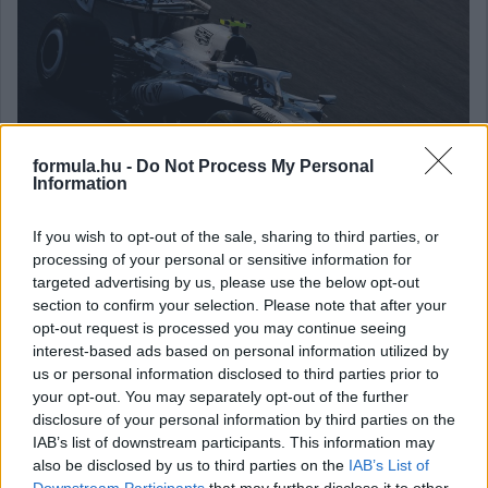
formula.hu -
Do Not Process My Personal
Information
If you wish to opt-out of the sale, sharing to third parties, or
processing of your personal or sensitive information for
targeted advertising by us, please use the below opt-out
section to confirm your selection. Please note that after your
Gellérfi Gergő
opt-out request is processed you may continue seeing
5 napja
interest-based ads based on personal information utilized by
us or personal information disclosed to third parties prior to
your opt-out. You may separately opt-out of the further
Marko szerint a szurkolók nem tudják, mi
disclosure of your personal information by third parties on the
történik valójában
IAB’s list of downstream participants. This information may
also be disclosed by us to third parties on the
IAB’s List of
A Red Bull korábbi tanácsadója, Helmut Marko szerint ugyan
Downstream Participants
that may further disclose it to other