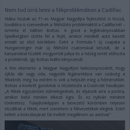
Nem tud úrrá lenni a fékproblémákon a Cadillac
Hiába hoztak az F1-es Magyar Nagydíjra fejlesztést is hozzá,
továbbra is szenvednek a fékhűtési problémáktól a Cadillacnél –
ismerte el Valtteri Bottas. A gond a leglátványosabban
Spielbergben ütötte fel a fejét, amikor mindkét autó kiesett
emiatt az első körökben. Ezért a Formula-1 új csapata a
Hungaroringre már új fékhűtő csatornával készült, de a
kanyarokkal tűzdelt mogyoródi pálya és a hőség ismét előhozta
a problémát, így Bottas kiállni kényszerült.
A finn elismerte: a Magyar Nagydíjon bebizonyosodott, hogy
újítás ide vagy oda, nagyobb légáramlásra van szükség a
fékeknél, még ha extrém is volt a helyszín meg a hőmérséklet.
Bottas a konkrét gondokat is részletezte a Crash.net hasábjain:
„A fékek egyszerűen túlmelegednek, és eljutunk arra a pontra,
amikor belül minden elkezd égni. És ez nyilván mindent
tönkretesz. Tulajdonképpen a bevezető körömben teljesen
elszálltak a fékek, mert szerintem a fékvezetékek elégtek. Ezért
kellett a bokszbejárati fal mellett megállnom az autóval.”