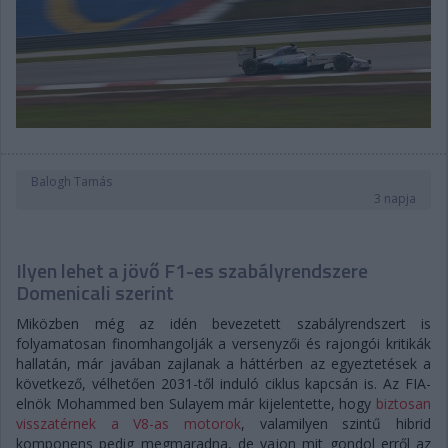
Balogh Tamás
3 napja
Ilyen lehet a jövő F1-es szabályrendszere
Domenicali szerint
Miközben még az idén bevezetett szabályrendszert is
folyamatosan finomhangolják a versenyzői és rajongói kritikák
hallatán, már javában zajlanak a háttérben az egyeztetések a
következő, vélhetően 2031-től induló ciklus kapcsán is. Az FIA-
elnök Mohammed ben Sulayem már kijelentette, hogy
biztosan
visszatérnek a V8-as motorok
, valamilyen szintű hibrid
komponens pedig megmaradna, de vajon mit gondol erről az