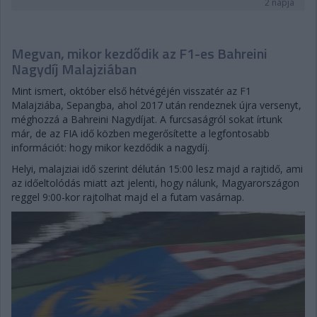
2 napja
Megvan, mikor kezdődik az F1-es Bahreini
Nagydíj Malajziában
Mint ismert, október első hétvégéjén visszatér az F1
Malajziába, Sepangba, ahol 2017 után rendeznek újra versenyt,
méghozzá a Bahreini Nagydíjat. A furcsaságról sokat írtunk
már, de az FIA idő közben megerősítette a legfontosabb
információt: hogy mikor kezdődik a nagydíj.
Helyi, malajziai idő szerint délután 15:00 lesz majd a rajtidő, ami
az időeltolódás miatt azt jelenti, hogy nálunk, Magyarországon
reggel 9:00-kor rajtolhat majd el a futam vasárnap.