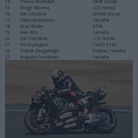
14.
Franco Morbidelli
VR46 Ducati
15.
Diogo Moreira
LCR Honda
16.
Iker Lecuona
Gresini Ducati
17.
Fabio Quartararo
Yamaha
18.
Brad Binder
KTM
19.
Alex Rins
Yamaha
20.
Cal Crutchlow
LCR Honda
21.
Pol Espargaró
Tech3 KTM
22.
Toprak Razgatlıoğlu
Pramac Yamaha
23.
Augusto Fernández
Yamaha