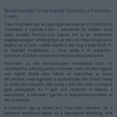
Újabb korábbi F2-es bajnok folytatja a Formula-
E-ben
Theo Pourchaire lesz az Opel egyik versenyzője a 2026/2027-es
szezonban a Formula-E-ben – jelentették be kedden. Ezzel
újabb korábbi Formula-2-es bajnok köt ki az elektromos
világbajnokságon: előzőleg Nyck de Vries és Felipe Drugovich is
bejárta ezt az utat – előbbi bajnok is lett még a balul elsült F1-
es kitérőjét megelőzően –, most pedig a fő utánpótlás-
szériában 2023-ban csúcsra érő francia követi a példájukat.
Pourchaire az Alfa Romeo/Sauber neveltjeként teszt- és
tartalékpilótai státuszig jutott a Formula-1-ben, de ülést egyszer
sem kapott. Rövid időre feltűnt az IndyCarban az Arrow
McLarennél, majd leginkább a sportautózás felé fordult: tavaly
az ELMS-ben szerepelt, idén pedig a WEC-ben indul a Peugeot
gyári pilótájaként. Az F1-gyel sem veszítette el teljesen a
kapcsolatot, a Mercedes igazolta le fejlesztőversenyzőnek az
idei esztendőre.
A Formula-E egy új kaland lesz Pourchaire számára: „Ez a
karrierem következő lépése, és a legnagyobb lehetőség, amit