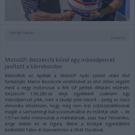
Balogh Tamás
24 perce
MotoGP: Bezzecchi közel egy másodpercet
javított a körrekordon
Bekezdtek az Apriliák a MotoGP nyári szünet utáni első
fordulóján: Marco Bezzecchi vezetésével az első ötben végzett
mind a négy motorosuk a Brit GP péntek délutáni edzésén.
Bezzecchi 1:56,280-as ideje egyébként csaknem egy
másodperccel jobb, mint a tavalyi pole-rekord – pedig az olasz
elmondta előzetesen, hogy még nem érzi százszázalékosnak
magát a sachsenringi kulcscsontsérülése és műtétje után –, de
1:57-en belül motoroztak a márkatársak, azaz Raul Fernandez,
Jorge Martin és Ai Ogura, illetve a közéjük egyedüliként
beékelődő Fabio di Giannantonio a VR46 Ducatival.