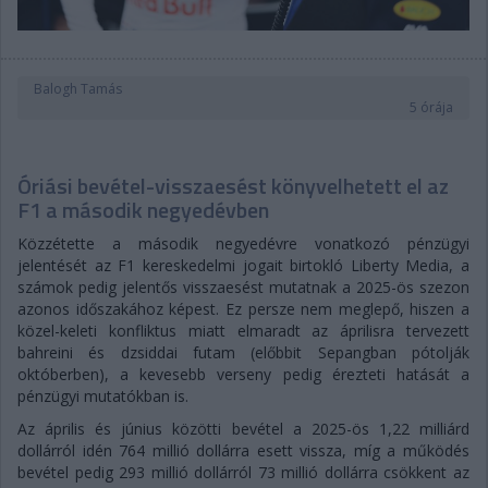
Balogh Tamás
5 órája
Óriási bevétel-visszaesést könyvelhetett el az
F1 a második negyedévben
Közzétette a második negyedévre vonatkozó pénzügyi
jelentését az F1 kereskedelmi jogait birtokló Liberty Media, a
számok pedig jelentős visszaesést mutatnak a 2025-ös szezon
azonos időszakához képest. Ez persze nem meglepő, hiszen a
közel-keleti konfliktus miatt elmaradt az áprilisra tervezett
bahreini és dzsiddai futam (előbbit Sepangban pótolják
októberben), a kevesebb verseny pedig érezteti hatását a
pénzügyi mutatókban is.
Az április és június közötti bevétel a 2025-ös 1,22 milliárd
dollárról idén 764 millió dollárra esett vissza, míg a működés
bevétel pedig 293 millió dollárról 73 millió dollárra csökkent az