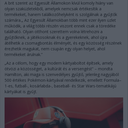
A brit szerint az Egyesült Államokon kívül komoly hiány van
olyan szaküzletekből, amelyek nemcsak értékesítik a
termékeket, hanem találkozóhelyként is szolgálnak a gyűjtők
számára.„ Az Egyesült Államokban több mint ezer ilyen üzlet
működik, a világ többi részén viszont ennek csak a töredéke
található. Olyan otthont szerettem volna létrehozni a
gyűjtőknek, a játékosoknak és a gyerekeknek, ahol újra
átélhetik a csomagbontás élményét, és egy közösség részének
érezhetik magukat, nem csupán egy olyan helyet, ahol
termékeket árulnak.”
„Az a célom, hogy egy modern kártyaboltot építsek, amely
ötvözi a közösséget, a kultúrát és a versengést” – mondta
Hamilton, aki maga is szenvedélyes gyűjtő, jelenleg nagyjából
500 értékes Pokémon-kártyával rendelkezik, emellett Formula–
1-es, futball-, kosárlabda-, baseball- és Star Wars-tematikájú
kártyákat is gyűjt.