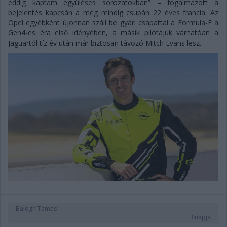
eddig kaptam együléses sorozatokban” – fogalmazott a
bejelentés kapcsán a még mindig csupán 22 éves francia. Az
Opel egyébként újonnan száll be gyári csapattal a Formula-E a
Gen4-es éra első idényében, a másik pilótájuk várhatóan a
Jaguartól tíz év után már biztosan távozó Mitch Evans lesz.
Balogh Tamás
3 napja