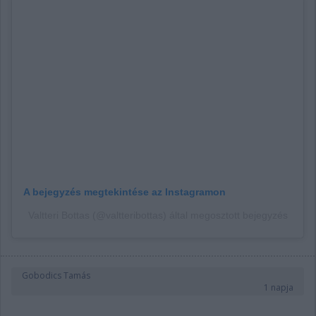
A bejegyzés megtekintése az Instagramon
Valtteri Bottas (@valtteribottas) által megosztott bejegyzés
Gobodics Tamás
1 napja