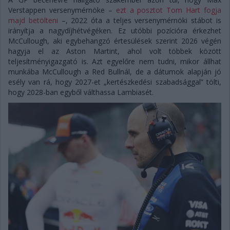
Verstappen versenymérnöke –
ezt a posztot Tom Hart fogja
majd betölteni
–, 2022 óta a teljes versenymérnöki stábot is
irányítja a nagydíjhétvégéken. Ez utóbbi pozícióra érkezhet
McCullough, aki egybehangzó értesülések szerint 2026 végén
hagyja el az Aston Martint, ahol volt többek között
teljesítményigazgató is. Azt egyelőre nem tudni, mikor állhat
munkába McCullough a Red Bullnál, de a dátumok alapján jó
esély van rá, hogy 2027-et „kertészkedési szabadsággal” tölti,
hogy 2028-ban egyből válthassa Lambiasét.