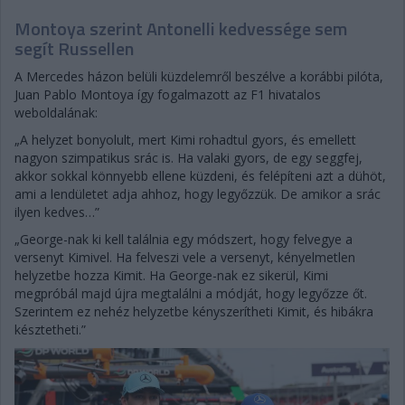
Montoya szerint Antonelli kedvessége sem
segít Russellen
A Mercedes házon belüli küzdelemről beszélve a korábbi pilóta,
Juan Pablo Montoya így fogalmazott az F1 hivatalos
weboldalának:
„A helyzet bonyolult, mert Kimi rohadtul gyors, és emellett
nagyon szimpatikus srác is. Ha valaki gyors, de egy seggfej,
akkor sokkal könnyebb ellene küzdeni, és felépíteni azt a dühöt,
ami a lendületet adja ahhoz, hogy legyőzzük. De amikor a srác
ilyen kedves…”
„George-nak ki kell találnia egy módszert, hogy felvegye a
versenyt Kimivel. Ha felveszi vele a versenyt, kényelmetlen
helyzetbe hozza Kimit. Ha George-nak ez sikerül, Kimi
megpróbál majd újra megtalálni a módját, hogy legyőzze őt.
Szerintem ez nehéz helyzetbe kényszerítheti Kimit, és hibákra
késztetheti.”