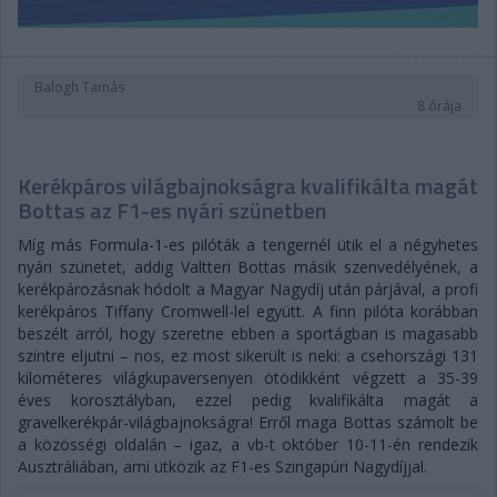
Balogh Tamás
8 órája
Kerékpáros világbajnokságra kvalifikálta magát
Bottas az F1-es nyári szünetben
Míg más Formula-1-es pilóták a tengernél ütik el a négyhetes
nyári szünetet, addig Valtteri Bottas másik szenvedélyének, a
kerékpározásnak hódolt a Magyar Nagydíj után párjával, a profi
kerékpáros Tiffany Cromwell-lel együtt. A finn pilóta korábban
beszélt arról, hogy szeretne ebben a sportágban is magasabb
szintre eljutni – nos, ez most sikerült is neki: a csehországi 131
kilométeres világkupaversenyen ötödikként végzett a 35-39
éves korosztályban, ezzel pedig kvalifikálta magát a
gravelkerékpár-világbajnokságra! Erről maga Bottas számolt be
a közösségi oldalán – igaz, a vb-t október 10-11-én rendezik
Ausztráliában, ami ütközik az F1-es Szingapúri Nagydíjjal.