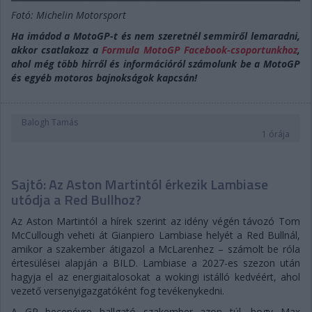
Fotó: Michelin Motorsport
Ha imádod a MotoGP-t és nem szeretnél semmiről lemaradni,
akkor csatlakozz a
Formula MotoGP Facebook-csoportunkhoz
,
ahol még több hírről és információról számolunk be a MotoGP
és egyéb motoros bajnokságok kapcsán!
Balogh Tamás
1 órája
Sajtó: Az Aston Martintól érkezik Lambiase
utódja a Red Bullhoz?
Az Aston Martintól a hírek szerint az idény végén távozó Tom
McCullough veheti át Gianpiero Lambiase helyét a Red Bullnál,
amikor a szakember átigazol a McLarenhez – számolt be róla
értesülései alapján a BILD. Lambiase a 2027-es szezon után
hagyja el az energiaitalosokat a wokingi istálló kedvéért, ahol
vezető versenyigazgatóként fog tevékenykedni.
A GP becenévre hallgató szakember azon túl, hogy Max