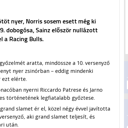
 ötöt nyer, Norris sosem esett még ki
 9. dobogósa, Sainz először nullázott
l a Racing Bulls.
győzelmét aratta, mindössze a 10. versenyző
senyt nyer zsinórban – eddig mindenki
ezt elérte.
nacóban nyerni Riccardo Patrese és Jarno
éves történetének legfiatalabb győztese.
 grand slamet ér el, közel négy évvel javította
ersenyző, aki grand slamet teljesít, és
ri után.