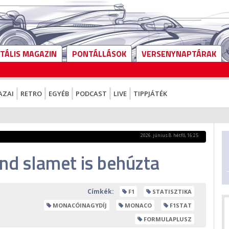
ITÁLIS MAGAZIN
PONTÁLLÁSOK
VERSENYNAPTÁRAK
AZAI
RETRO
EGYÉB
PODCAST
LIVE
TIPPJÁTÉK
2026. június 8. hétfő, 16:25
and slamet is behúzta
Címkék:
F1
STATISZTIKA
MONACÓINAGYDÍJ
MONACO
F1STAT
FORMULAPLUSZ