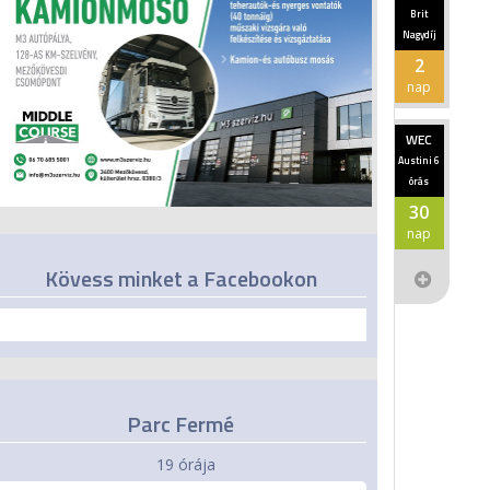
Brit
Nagydíj
2
nap
WEC
Austini 6
órás
30
nap
Kövess minket a Facebookon
Parc Fermé
19 órája