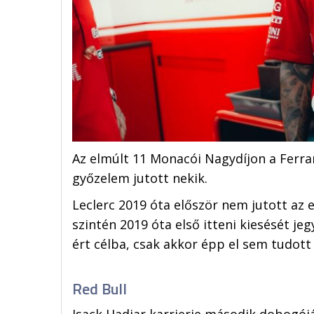
Az elmúlt 11 Monacói Nagydíjon a Ferrar
győzelem jutott nekik.
Leclerc 2019 óta először nem jutott az
szintén 2019 óta első itteni kiesését j
ért célba, csak akkor épp el sem tudott 
Red Bull
Isack Hadjar karrierje második dobogójá