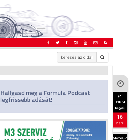
Hallgasd meg a Formula Podcast
F1
legfrissebb adását!
Holland
Nagydíj
16
nap
MotoGP