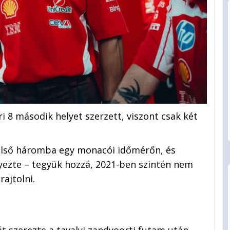
i 8 második helyet szerzett, viszont csak két
 első háromba egy monacói időmérőn, és
egyezte – tegyük hozzá, 2021-ben szintén nem
rajtolni.
t szerezte a tavalyi zandvoorti futam után,