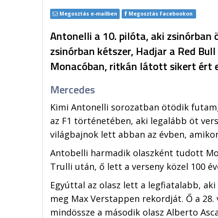
Megosztás e-mailben
Megosztás Facebookon
Antonelli a 10. pilóta, aki zsinórban
zsinórban kétszer, Hadjar a Red Bull
Monacóban, ritkán látott sikert ért e
Mercedes
Kimi Antonelli sorozatban ötödik futam
az F1 történetében, aki legalább öt ver
világbajnok lett abban az évben, amikor 
Antobelli harmadik olaszként tudott Mo
Trulli után, ő lett a verseny közel 100 
Egyúttal az olasz lett a legfiatalabb, aki
meg Max Verstappen rekordját. Ő a 28. v
mindössze a második olasz Alberto Asca