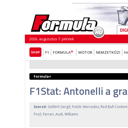
DIG
2026. augusztus 7. péntek
SHOP
F1
FORMULA
MOTOR
NEMZETKÖZI
H
Formula+
F1Stat: Antonelli a gr
Szerző:
Gellérfi Gergő; Fotók: Mercedes, Red Bull Content
Pool, Ferrari, Audi, Williams