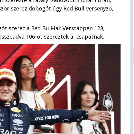
őször szerez dobogót úgy Red Bull-versenyző,
ót szerez a Red Bull-lal: Verstappen 128,
összeadva 106-ot szereztek a
csapatnak.