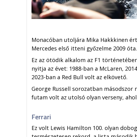
Monacóban utoljára Mika Hakkkinen ért 
Mercedes első itteni győzelme 2009 óta.
Ez az ötödik alkalom az F1 történetébe
nyitja az évet: 1988-ban a McLaren, 20
2023-ban a Red Bull volt az elkövető.
George Russell sorozatban másodszor nu
futam volt az utolsó olyan verseny, ahol
Ferrari
Ez volt Lewis Hamilton 100. olyan dobo
természetesen rekord, a lista második h