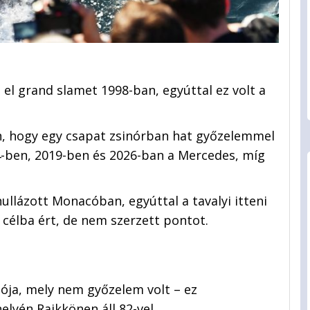
el grand slamet 1998-ban, egyúttal ez volt a
n, hogy egy csapat zsinórban hat győzelemmel
14-ben, 2019-ben és 2026-ban a Mercedes, míg
llázott Monacóban, egyúttal a tavalyi itteni
 célba ért, de nem szerzett pontot.
gója, mely nem győzelem volt – ez
elyén Raikkönen áll 82-vel.