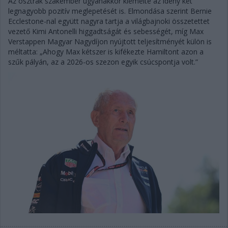
Az osztrák szakember ugyanakkor kiemelte az idény két
legnagyobb pozitív meglepetését is. Elmondása szerint Bernie
Ecclestone-nal együtt nagyra tartja a világbajnoki összetettet
vezető Kimi Antonelli higgadtságát és sebességét, míg Max
Verstappen Magyar Nagydíjon nyújtott teljesítményét külön is
méltatta: „Ahogy Max kétszer is kifékezte Hamiltont azon a
szűk pályán, az a 2026-os szezon egyik csúcspontja volt.”