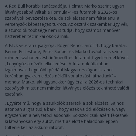
A Red Bull korábbi tanácsadója, Helmut Marko szerint ugyan
látványosabbá váltak a Formula–1-es futamok a 2026-os
szabályok bevezetése óta, de sok előzés nem feltétlenül a
versenyzők képességeit tükrözi. Az osztrák szakember úgy véli,
a szurkolók többsége nem is tudja, hogy számos manőver
hátterében technikai okok állnak.
A Blick veterán újságírója, Roger Benoit arról írt, hogy barátai,
Bernie Ecclestone, Peter Sauber és Marko továbbra is szinte
minden szabadedzést, időmérőt és futamot figyelemmel követ.
„Lenyűgöz a nézők lelkesedése. A futamok általában
izgalmasak. Legutóbb például Magyarországon is, ahol
korábban gyakran előzés nélküli vonatozást láthattunk” –
mondta Marko, aki ugyanakkor úgy érzi, a 2026-os technikai
szabályok miatt nem minden látványos előzés tekinthető valódi
csatának.
„Egyértelmű, hogy a szurkolók szeretik a sok előzést. Sajnos
azonban aligha tudja bárki, hogy ezek valódi előzések-e, vagy
egyszerűen a helyzetből adódnak. Sokszor csak azért fékeznek
ki látványosan egy autót, mert az előtte haladónak éppen
töltenie kell az akkumulátorát.”