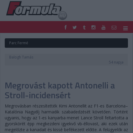
F1
PARC FERMÉ
Parc Fermé
FORMULA
MOTOR
NEMZETKÖZI
HAZAI
Balogh Tamás
RETRO
EGYÉB
54 napja
PODCAST
SHOP
LIVE
TIPPJÁTÉK
Megrovást kapott Antonelli a
DIGITÁLIS MAGAZIN
PONTÁLLÁSOK
VERSENYNAPTÁRAK
Stroll-incidensért
Megrovásban részesítették Kimi Antonellit az F1-es Barcelona–
Katalónia Nagydíj harmadik szabadedzését követően. Történt
ugyanis, hogy az 1-es kanyarba menet Lance Stroll feltartotta a
gyorskörét épp megkezdeni igyekvő vb-éllovast, aki ezek után
megelőzte a kanadait és kissé befékezett előtte. A felügyelők az