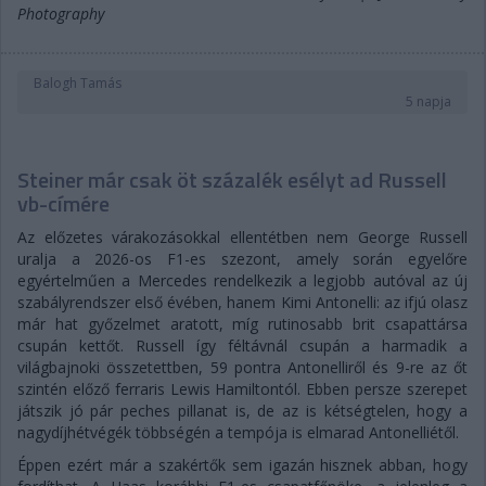
Photography
Balogh Tamás
5 napja
Steiner már csak öt százalék esélyt ad Russell
vb-címére
Az előzetes várakozásokkal ellentétben nem George Russell
uralja a 2026-os F1-es szezont, amely során egyelőre
egyértelműen a Mercedes rendelkezik a legjobb autóval az új
szabályrendszer első évében, hanem Kimi Antonelli: az ifjú olasz
már hat győzelmet aratott, míg rutinosabb brit csapattársa
csupán kettőt. Russell így féltávnál csupán a harmadik a
világbajnoki összetettben, 59 pontra Antonelliről és 9-re az őt
szintén előző ferraris Lewis Hamiltontól. Ebben persze szerepet
játszik jó pár peches pillanat is, de az is kétségtelen, hogy a
nagydíjhétvégék többségén a tempója is elmarad Antonelliétől.
Éppen ezért már a szakértők sem igazán hisznek abban, hogy