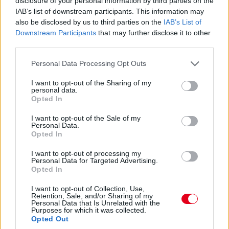
disclosure of your personal information by third parties on the
korrigálni azt a hatalmas hátrányt, amivel eleinte rendelkeztünk.
IAB’s list of downstream participants. This information may
Valószínűleg nehéz elképzelni, hogy ebben a ritmusban fogjuk
also be disclosed by us to third parties on the
IAB’s List of
folytatni, mindenesetre meglátjuk, mi a legjobb módja annak,
Downstream Participants
that may further disclose it to other
hogy ledolgozzuk ezt az utolsó három tizedmásodpercet.”
third parties.
Please note that this website/app uses one or more Google
Personal Data Processing Opt Outs
services and may gather and store information including but
not limited to your visit or usage behaviour. You may click to
I want to opt-out of the Sharing of my
personal data.
grant or deny consent to Google and its third-party tags to
Opted In
use your data for below specified purposes in below Google
consent section.
I want to opt-out of the Sale of my
Personal Data.
Opted In
I want to opt-out of processing my
Personal Data for Targeted Advertising.
Opted In
I want to opt-out of Collection, Use,
Retention, Sale, and/or Sharing of my
Personal Data that Is Unrelated with the
Purposes for which it was collected.
Balogh Tamás
Opted Out
3 napja