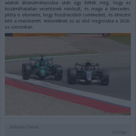
adatok áttanulmányozása után úgy ítélték meg, hogy ez
kiszámíthatatlan vezetésnek minősült, és maga a Mercedes-
pilóta is elismerte, hogy frusztrációból cselekedett, és elnézést
kért a manőverért. Antonellinek ez az első megrovása a 2026-
os szezonban.
Gobodics Tamás
10 órája