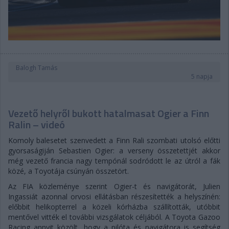
Balogh Tamás
5 napja
Vezető helyről bukott hatalmasat Ogier a Finn
Ralin – videó
Komoly balesetet szenvedett a Finn Rali szombati utolsó előtti
gyorsaságiján Sebastien Ogier: a verseny összetettjét akkor
még vezető francia nagy tempónál sodródott le az útról a fák
közé, a Toyotája csúnyán összetört.
Az FIA közleménye szerint Ogier-t és navigátorát, Julien
Ingassiát azonnal orvosi ellátásban részesítették a helyszínén:
előbbit helikopterrel a közeli kórházba szállították, utóbbit
mentővel vitték el további vizsgálatok céljából. A Toyota Gazoo
Racing annyit közölt, hogy a pilóta és navigátora is segítség