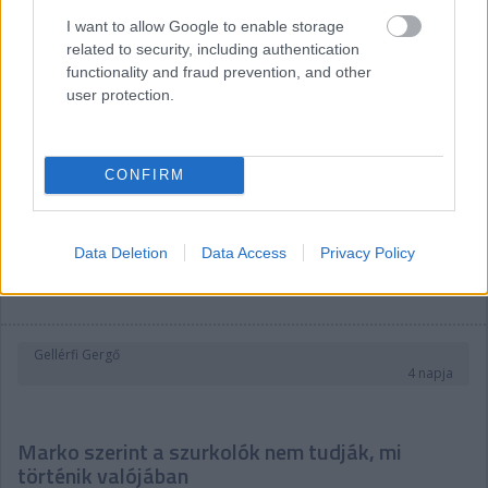
I want to allow Google to enable storage
related to security, including authentication
functionality and fraud prevention, and other
user protection.
CONFIRM
Data Deletion
Data Access
Privacy Policy
Gellérfi Gergő
4 napja
Marko szerint a szurkolók nem tudják, mi
történik valójában