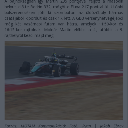
A bajnokságban így Martin 235 pontjával feljött a második
helyre, előtte Bedrin 332, mögötte Fluxa 217 ponttal áll. Utóbbi
balszerencsésen jött ki szombaton az üldözőboly hármas
csatájából: kipördült és csak 17. lett. A GB3 versenyhétvégéjéből
még két vasárnapi futam van hátra, amelyek 11:50-kor és
16:15-kor rajtolnak. Molnár Martin előbbit a 4., utóbbit a 9.
rajthelyről kezdi majd meg.
Forrás: MOTAM Kommunikáció; Fotó: Ryan | Jakob Ebrey