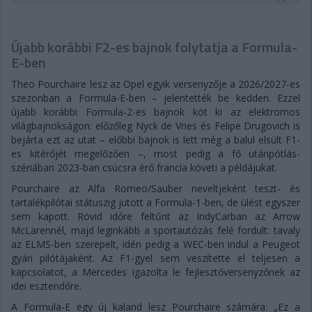
Újabb korábbi F2-es bajnok folytatja a Formula-
E-ben
Theo Pourchaire lesz az Opel egyik versenyzője a 2026/2027-es
szezonban a Formula-E-ben – jelentették be kedden. Ezzel
újabb korábbi Formula-2-es bajnok köt ki az elektromos
világbajnokságon: előzőleg Nyck de Vries és Felipe Drugovich is
bejárta ezt az utat – előbbi bajnok is lett még a balul elsült F1-
es kitérőjét megelőzően –, most pedig a fő utánpótlás-
szériában 2023-ban csúcsra érő francia követi a példájukat.
Pourchaire az Alfa Romeo/Sauber neveltjeként teszt- és
tartalékpilótai státuszig jutott a Formula-1-ben, de ülést egyszer
sem kapott. Rövid időre feltűnt az IndyCarban az Arrow
McLarennél, majd leginkább a sportautózás felé fordult: tavaly
az ELMS-ben szerepelt, idén pedig a WEC-ben indul a Peugeot
gyári pilótájaként. Az F1-gyel sem veszítette el teljesen a
kapcsolatot, a Mercedes igazolta le fejlesztőversenyzőnek az
idei esztendőre.
A Formula-E egy új kaland lesz Pourchaire számára: „Ez a