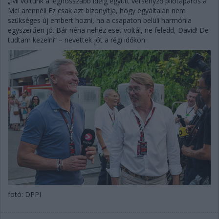
„Mi voltunk a leghosszabb ideig együtt versenyző pilótapáros a
McLarennél! Ez csak azt bizonyítja, hogy egyáltalán nem
szükséges új embert hozni, ha a csapaton belüli harmónia
egyszerűen jó. Bár néha nehéz eset voltál, ne feledd, David! De
tudtam kezelni” – nevettek jót a régi időkön.
fotó: DPPI