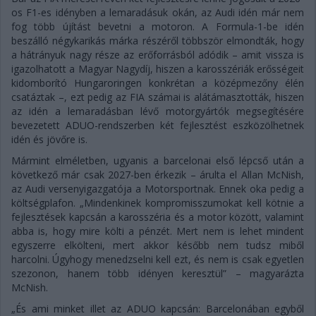
os F1-es idényben a lemaradásuk okán, az Audi idén már nem
fog több újítást bevetni a motoron. A Formula-1-be idén
beszálló négykarikás márka részéről többször elmondták, hogy
a hátrányuk nagy része az erőforrásból adódik – amit vissza is
igazolhatott a Magyar Nagydíj, hiszen a karosszériák erősségeit
kidomborító Hungaroringen konkrétan a középmezőny élén
csatáztak –, ezt pedig az FIA számai is alátámasztották, hiszen
az idén a lemaradásban lévő motorgyártók megsegítésére
bevezetett ADUO-rendszerben két fejlesztést eszközölhetnek
idén és jövőre is.
Mármint elméletben, ugyanis a barcelonai első lépcső után a
következő már csak 2027-ben érkezik – árulta el Allan McNish,
az Audi versenyigazgatója a Motorsportnak. Ennek oka pedig a
költségplafon. „Mindenkinek kompromisszumokat kell kötnie a
fejlesztések kapcsán a karosszéria és a motor között, valamint
abba is, hogy mire költi a pénzét. Mert nem is lehet mindent
egyszerre elkölteni, mert akkor később nem tudsz miből
harcolni. Úgyhogy menedzselni kell ezt, és nem is csak egyetlen
szezonon, hanem több idényen keresztül” – magyarázta
McNish.
„És ami minket illet az ADUO kapcsán: Barcelonában egyből