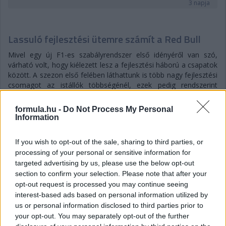
3 napja
Lassuló fejlesztési ütemre számít a Red Bull
Mivel egy új F1-es szabályrendszer első idényéről van szó,
várható volt, hogy kiélezett lesz a fejlesztési háború a csapatok
között. A szezon első felében láthattunk is több nagy fejlesztési
csomagot az istállók többségénél, ezek pedig rendszerint
valóban előrelépést is jelentettek (talán a Haas és a Williams
jelentik a kivételt). A Red Bullnál is működött például a
formula.hu -
Do Not Process My Personal
Miamiban és a Spielbergben bevetett csomag, ám Laurent
Information
Mekies csapatfőnök szerint az évad hátralévő részében már
lassulni fog a fejlesztési ütemük, részben azért, mert a
If you wish to opt-out of the sale, sharing to third parties, or
költségeket meg kell osztani a 2027-es autó munkálatai között
processing of your personal or sensitive information for
is:
targeted advertising by us, please use the below opt-out
„Nem tudom, a többiekkel mi a helyzet, de az biztos, hogy egy
section to confirm your selection. Please note that after your
ponton döntést kell hoznunk, hogyan egyensúlyozunk az idei és
opt-out request is processed you may continue seeing
a jövő év között. Arra számítok, hogy ez hamarabb meg fog
interest-based ads based on personal information utilized by
történni, mint tavaly. Szóval főleg a szabályzat fényében
us or personal information disclosed to third parties prior to
dönteni fogunk” – idézi Mekiest a Crash.net. „Ami minket illet,
your opt-out. You may separately opt-out of the further
rengeteg fejlesztést hoztunk mostanáig, hogy próbáljuk