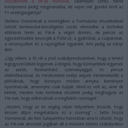
visszatérnek a V8-as motorok
, valamilyen szintű hibrid
komponens pedig megmaradna, de vajon mit gondol erről az
F1 vezérigazgatója?
Stefano Domenicali a nemrégiben a Formula.hu részvételével
tartott kerekasztal-beszélgetés során elmondta: a technikai
előírások terén az FIA-é a végső döntés, de persze az
egyeztetésekbe bevonják a FOM-ot, a gyártókat, a csapatokat,
a versenyzőket és a rajongókat egyaránt. Ami pedig az irányt
illeti:
„Úgy vélem, a fő cél a jövő szabályrendszerével, hogy a lehető
legegyszerűbbek legyenek a dolgok, hogy könnyebbek legyenek
az autók, fenntartható üzemanyaggal, és persze
elektrifikációval, és mindezekkel esélyt adjunk mindenekelőtt a
pilótáknak, hogy bizonyos módon annyira keményen
nyomhassák, amennyire csak tudják. Mivel ez volt az, amit ők
kértek, minden más technikai részletet pedig meghagyok az
FIA-nak, hogy előkészítsék a megfelelő csomagot.”
„Hiszem, hogy az év végéig olyan helyzetben leszünk, hogy
készen álljon megvitatásra ez a csomag” – tette hozzá
Domenicali, aki Ben Sulayamhez hasonlóan arra is célzott, hogy
az FIA-nak abszolút jogában áll a mostani ötéves szabályciklus