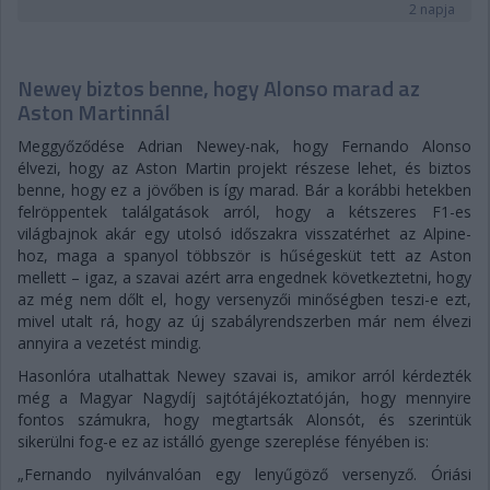
2 napja
Newey biztos benne, hogy Alonso marad az
Aston Martinnál
Meggyőződése Adrian Newey-nak, hogy Fernando Alonso
élvezi, hogy az Aston Martin projekt részese lehet, és biztos
benne, hogy ez a jövőben is így marad. Bár a korábbi hetekben
felröppentek találgatások arról, hogy a kétszeres F1-es
világbajnok akár egy utolsó időszakra visszatérhet az Alpine-
hoz, maga a spanyol többször is hűségesküt tett az Aston
mellett – igaz, a szavai azért arra engednek következtetni, hogy
az még nem dőlt el, hogy versenyzői minőségben teszi-e ezt,
mivel utalt rá, hogy az új szabályrendszerben már nem élvezi
annyira a vezetést mindig.
Hasonlóra utalhattak Newey szavai is, amikor arról kérdezték
még a Magyar Nagydíj sajtótájékoztatóján, hogy mennyire
fontos számukra, hogy megtartsák Alonsót, és szerintük
sikerülni fog-e ez az istálló gyenge szereplése fényében is:
„Fernando nyilvánvalóan egy lenyűgöző versenyző. Óriási