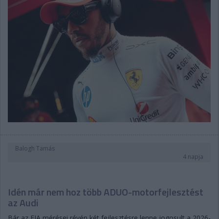
Balogh Tamás
4 napja
Idén már nem hoz több ADUO-motorfejlesztést
az Audi
Bár az FIA mérései révén két fejlesztésre lenne jogosult a 2026-