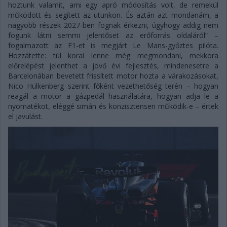
hoztunk valamit, ami egy apró módosítás volt, de remekül
működött és segített az utunkon. És aztán azt mondanám, a
nagyobb részek 2027-ben fognak érkezni, úgyhogy addig nem
fogunk látni semmi jelentőset az erőforrás oldaláról” –
fogalmazott az F1-et is megjárt Le Mans-győztes pilóta.
Hozzátette: túl korai lenne még megmondani, mekkora
előrelépést jelenthet a jövő évi fejlesztés, mindenesetre a
Barcelonában bevetett frissített motor hozta a várakozásokat,
Nico Hülkenberg szerint főként vezethetőség terén – hogyan
reagál a motor a gázpedál használatára, hogyan adja le a
nyomatékot, eléggé simán és konzisztensen működik-e – értek
el javulást.