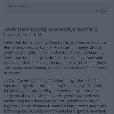
Gellérfi Gergő
4 napja
Lewis Hamilton régi szenvedélye nyomán új
bizniszbe kezdett
Lewis Hamilton a versenypályán kívül is új kihívásba kezdett: a
Ferrari hétszeres világbajnoka Frankfurtban megnyitotta új
gyűjtőkártyás vállalkozásának első üzletét. A Card Culture by
Lewis Hamilton a brit pilóta befektetési cége és a Dave and
Adam's Card World közös projektje, amelynek további üzleteit
Európában, Ausztráliában, a Közel-Keleten és Ázsiában tervezik
megnyitni.
„A Card Culture révén úgy gondolom, hogy óriási lehetőségünk
van arra, hogy olyan módon kapcsolódjunk a gyűjtőkártyák
kultúrájához, ahogyan eddig senki sem tudott” – mondta
Hamilton, aki azt is elárulta, az ötlet gyermekkorából ered,
amikor még futballkártyákat gyűjtött. „Emlékszem, milyen
izgalmas volt az iskolában kibontani a kártyacsomagokat. Kicsi
közösség volt, de összekötött bennünket a sport és a kártyák