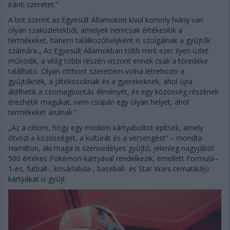
iránti szeretet.”
A brit szerint az Egyesült Államokon kívül komoly hiány van
olyan szaküzletekből, amelyek nemcsak értékesítik a
termékeket, hanem találkozóhelyként is szolgálnak a gyűjtők
számára.„ Az Egyesült Államokban több mint ezer ilyen üzlet
működik, a világ többi részén viszont ennek csak a töredéke
található. Olyan otthont szerettem volna létrehozni a
gyűjtőknek, a játékosoknak és a gyerekeknek, ahol újra
átélhetik a csomagbontás élményét, és egy közösség részének
érezhetik magukat, nem csupán egy olyan helyet, ahol
termékeket árulnak.”
„Az a célom, hogy egy modern kártyaboltot építsek, amely
ötvözi a közösséget, a kultúrát és a versengést” – mondta
Hamilton, aki maga is szenvedélyes gyűjtő, jelenleg nagyjából
500 értékes Pokémon-kártyával rendelkezik, emellett Formula–
1-es, futball-, kosárlabda-, baseball- és Star Wars-tematikájú
kártyákat is gyűjt.