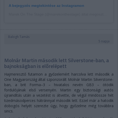
A bejegyzés megtekintése az Instagramon
Marek On The Stage (@marekonthestage) által megosztott bejegyzés
Balogh Tamás
5 napja
Molnár Martin második lett Silverstone-ban, a
bajnokságban is előrelépett
Hajmeresztő futamon a győzelemért harcolva lett második a
One Magyarország által szponzorált Molnár Martin Silverstone-
ban, a brit Forma–3 – hivatalos nevén GB3 – ötödik
fordulójának első versenyén. Martin egy biztonsági autós
újraindítás után a vezetést is átvette, de végül mindössze hét
tizedmásodperces hátránnyal második lett. Ezzel már a hatodik
dobogós helyét szerezte úgy, hogy győzelme még továbbra
sincs.