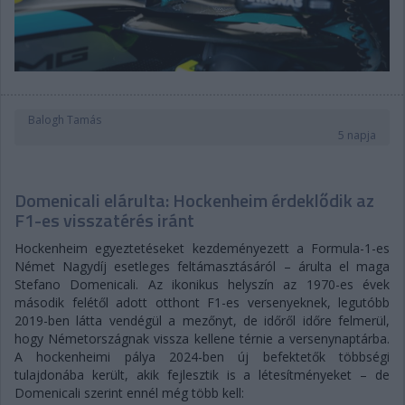
Balogh Tamás
5 napja
Domenicali elárulta: Hockenheim érdeklődik az
F1-es visszatérés iránt
Hockenheim egyeztetéseket kezdeményezett a Formula-1-es
Német Nagydíj esetleges feltámasztásáról – árulta el maga
Stefano Domenicali. Az ikonikus helyszín az 1970-es évek
második felétől adott otthont F1-es versenyeknek, legutóbb
2019-ben látta vendégül a mezőnyt, de időről időre felmerül,
hogy Németországnak vissza kellene térnie a versenynaptárba.
A hockenheimi pálya 2024-ben új befektetők többségi
tulajdonába került, akik fejlesztik is a létesítményeket – de
Domenicali szerint ennél még több kell: