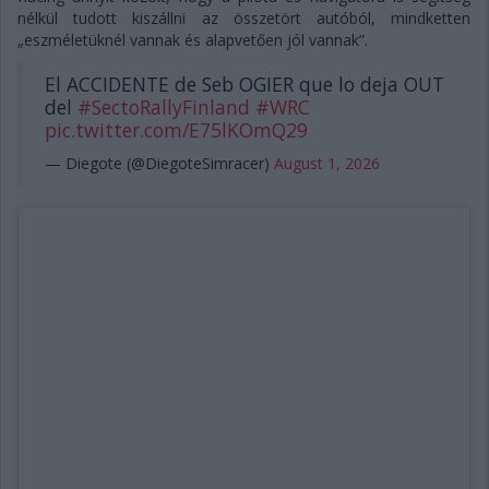
nélkül tudott kiszállni az összetört autóból, mindketten
„eszméletüknél vannak és alapvetően jól vannak”.
El ACCIDENTE de Seb OGIER que lo deja OUT
del
#SectoRallyFinland
#WRC
pic.twitter.com/E75lKOmQ29
— Diegote (@DiegoteSimracer)
August 1, 2026