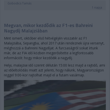
Gobodics Tamás
1 napja
Megvan, mikor kezdődik az F1-es Bahreini
Nagydíj Malajziában
Mint ismert, október első hétvégéjén visszatér az F1
Malajziába, Sepangba, ahol 2017 után rendeznek újra versenyt,
méghozzá a Bahreini Nagydíjat. A furcsaságról sokat írtunk
már, de az FIA idő közben megerősítette a legfontosabb
információt: hogy mikor kezdődik a nagydíj.
Helyi, malajziai idő szerint délután 15:00 lesz majd a rajtidő, ami
az időeltolódás miatt azt jelenti, hogy nálunk, Magyarországon
reggel 9:00-kor rajtolhat majd el a futam vasárnap.