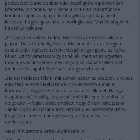
podcastben David Coultharddal beszélgetve egyértelműen
kifejtette, mit tenne, ha ő lenne a McLaren csapatfőnöke –
korábbi csapattársa, a podcast egyik házigazdája arról
kérdezte, hogy leigazolná-e a wokingiakhoz Max Verstappent,
ha esélye nyílna rá.
„Ez nagyon érdekes. Tudod, Max nem az egyetlen pilóta a
piacon. De amit mindig látok a McLarennél, az az, hogy a
csapat teljes egészét szeretik vizsgálni, így együtt, az egész
képet. Ezt folyamatosan így csinálják, mert ez az egyetlen
módja a valódi sikernek: egy lenyűgöző csapatszellemmel
rendelkező csapat felépítése” – magyarázta a finn.
„Ha azt kérdezed tőlem, mit tennék ebben az esetben, a válasz
egyszerű: a lehető legkisebbre csökkenteném annak a
kockázatát, hogy elveszítsük ez a csapatszellemet. Ha egy
csapatnak két kiváló pilótája van, miért kellene felborítani a
dolgokat?” – foglalt állást amellett, hogy ő nem változtatna
Lando Norris és Oscar Piastri kettősén, és hozzátette azt is,
hogy Norris révén már egy bizonyított bajnokkal is
rendelkeznek.
Majd rámutatott a kettejük párosára is: