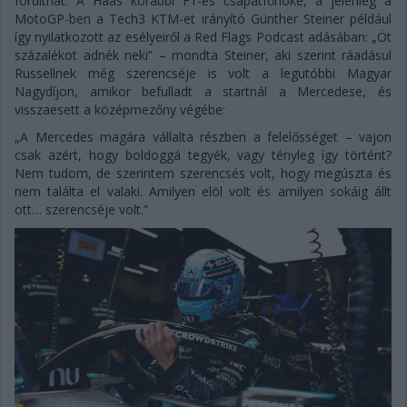
fordíthat. A Haas korábbi F1-es csapatfőnöke, a jelenleg a
MotoGP-ben a Tech3 KTM-et irányító Günther Steiner például
így nyilatkozott az esélyeiről a Red Flags Podcast adásában: „Öt
százalékot adnék neki” – mondta Steiner, aki szerint ráadásul
Russellnek még szerencséje is volt a legutóbbi Magyar
Nagydíjon, amikor befulladt a startnál a Mercedese, és
visszaesett a középmezőny végébe:
„A Mercedes magára vállalta részben a felelősséget – vajon
csak azért, hogy boldoggá tegyék, vagy tényleg így történt?
Nem tudom, de szerintem szerencsés volt, hogy megúszta és
nem találta el valaki. Amilyen elöl volt és amilyen sokáig állt
ott… szerencséje volt.”