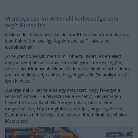
Montoya szerint Antonelli kedvessége sem
segít Russellen
A Mercedes házon belüli küzdelemről beszélve a korábbi pilóta,
Juan Pablo Montoya így fogalmazott az F1 hivatalos
weboldalának:
„A helyzet bonyolult, mert Kimi rohadtul gyors, és emellett
nagyon szimpatikus srác is. Ha valaki gyors, de egy seggfej,
akkor sokkal könnyebb ellene küzdeni, és felépíteni azt a dühöt,
ami a lendületet adja ahhoz, hogy legyőzzük. De amikor a srác
ilyen kedves…”
„George-nak ki kell találnia egy módszert, hogy felvegye a
versenyt Kimivel. Ha felveszi vele a versenyt, kényelmetlen
helyzetbe hozza Kimit. Ha George-nak ez sikerül, Kimi
megpróbál majd újra megtalálni a módját, hogy legyőzze őt.
Szerintem ez nehéz helyzetbe kényszerítheti Kimit, és hibákra
késztetheti.”