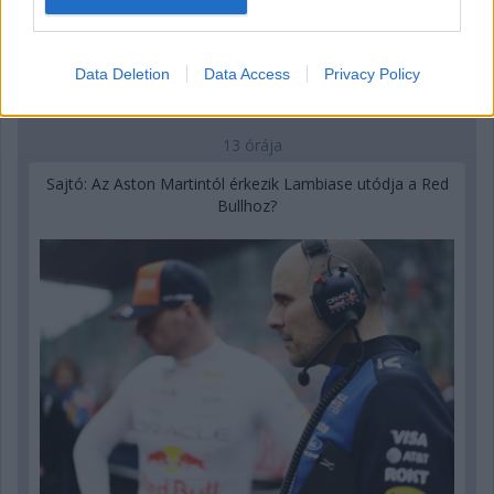
Data Deletion
Data Access
Privacy Policy
13 órája
Sajtó: Az Aston Martintól érkezik Lambiase utódja a Red
Bullhoz?