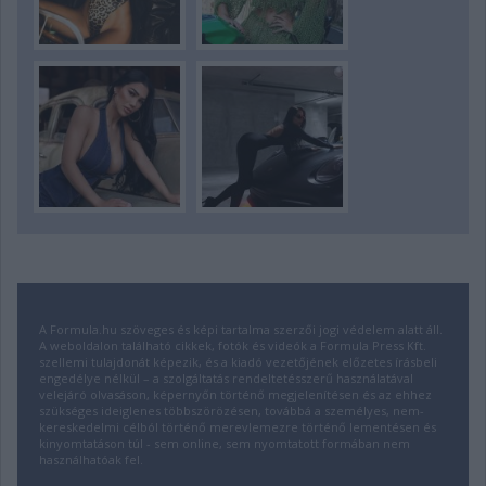
A Formula.hu szöveges és képi tartalma szerzői jogi védelem alatt áll.
A weboldalon található cikkek, fotók és videók a Formula Press Kft.
szellemi tulajdonát képezik, és a kiadó vezetőjének előzetes írásbeli
engedélye nélkül – a szolgáltatás rendeltetésszerű használatával
velejáró olvasáson, képernyőn történő megjelenítésen és az ehhez
szükséges ideiglenes többszörözésen, továbbá a személyes, nem-
kereskedelmi célból történő merevlemezre történő lementésen és
kinyomtatáson túl - sem online, sem nyomtatott formában nem
használhatóak fel.