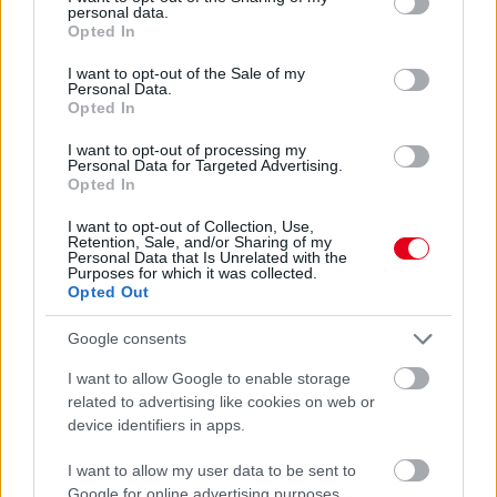
personal data.
grant or deny consent to Google and its third-party tags to
Opted In
use your data for below specified purposes in below Google
consent section.
I want to opt-out of the Sale of my
Personal Data.
Opted In
Kövess minket a Facebookon
I want to opt-out of processing my
Personal Data for Targeted Advertising.
Opted In
I want to opt-out of Collection, Use,
Retention, Sale, and/or Sharing of my
Personal Data that Is Unrelated with the
Purposes for which it was collected.
Parc Fermé
Opted Out
19 perce
Google consents
„Jó látni, hogy közel az álom” – Camara az F1-es
I want to allow Google to enable storage
pletykákról
related to advertising like cookies on web or
device identifiers in apps.
I want to allow my user data to be sent to
Google for online advertising purposes.