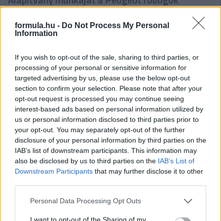
importőre
formula.hu -
Do Not Process My Personal
Information
If you wish to opt-out of the sale, sharing to third parties, or
Hallgasd meg a Formula Podcast
processing of your personal or sensitive information for
legfrissebb adását!
targeted advertising by us, please use the below opt-out
section to confirm your selection. Please note that after your
opt-out request is processed you may continue seeing
interest-based ads based on personal information utilized by
us or personal information disclosed to third parties prior to
your opt-out. You may separately opt-out of the further
disclosure of your personal information by third parties on the
IAB’s list of downstream participants. This information may
also be disclosed by us to third parties on the
IAB’s List of
Downstream Participants
that may further disclose it to other
third parties.
Please note that this website/app uses one or more Google
Personal Data Processing Opt Outs
services and may gather and store information including but
not limited to your visit or usage behaviour. You may click to
I want to opt-out of the Sharing of my