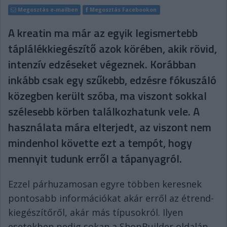
Megosztás e-mailben
Megosztás Facebookon
A kreatin ma már az egyik legismertebb
táplálékkiegészítő azok körében, akik rövid,
intenzív edzéseket végeznek. Korábban
inkább csak egy szűkebb, edzésre fókuszáló
közegben került szóba, ma viszont sokkal
szélesebb körben találkozhatunk vele. A
használata mára elterjedt, az viszont nem
mindenhol követte ezt a tempót, hogy
mennyit tudunk erről a tápanyagról.
Ezzel párhuzamosan egyre többen keresnek
pontosabb információkat akár erről az étrend-
kiegészítőről, akár más típusokról. Ilyen
esetekben pedig sokan a ShopBuilder oldalán