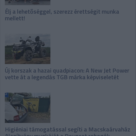
Élj a lehetőséggel, szerezz érettségit munka
mellett!
Új korszak a hazai quadpiacon: A New Jet Power
vette át a legendás TGB márka képviseletét
Higiéniai támogatással segíti a Macskaárvaház
Alapítvány munkáját a Peugeot robogók