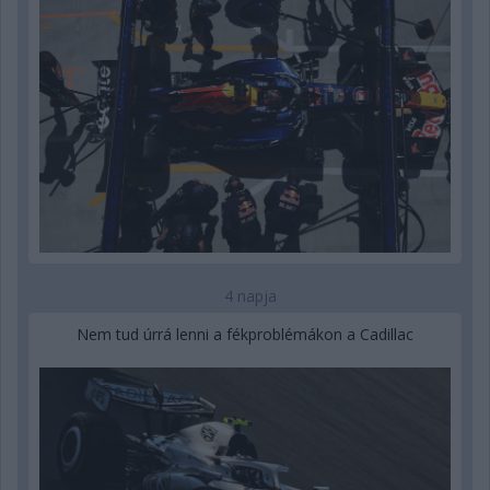
4 napja
Nem tud úrrá lenni a fékproblémákon a Cadillac