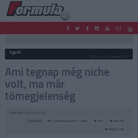
F1
PARC FERMÉ
FORMULA
MOTOR
Egyéb
NEMZETKÖZI
HAZAI
2026. június 12. péntek, 13:11
RETRO
EGYÉB
Ami tegnap még niche
PODCAST
SHOP
volt, ma már
LIVE
TIPPJÁTÉK
DIGITÁLIS MAGAZIN
PONTÁLLÁSOK
tömegjelenség
VERSENYNAPTÁRAK
Szerző:
Formula..hu
Címkék:
SZPONZORÁLT CIKK
(X)
NICHE
KREATIN